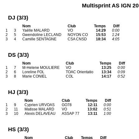
Multisprint AS IGN 
DJ (3/3)
Nom
Club
Temps
Diff
1
3
Yaëlle MALARD
VO
14:29
0:00
2
5
Gwendoline LECLAND
NOYON CO
15:53
1:24
3
4
Camille SENTAGNE
CSA CNSD
18:34
4:05
DS (3/3)
Nom
Club
Temps
Diff
1
7
M-Helene MOULIERE
VO
13:25
0:00
2
6
Loreline FOL
TOAC Orientatio
13:34
0:09
3
8
Marie CONIEL
COL
14:17
0:52
HJ (3/3)
Nom
Club
Temps
Diff
1
9
Cyprien URVOAS
GO78
12:11
0:00
2
11
Matisse MALARD
VO
13:02
0:51
3
10
Alexis DELAVEAU
ASSAP 77
13:11
1:00
HS (3/3)
Nom
Club
Temps
Diff