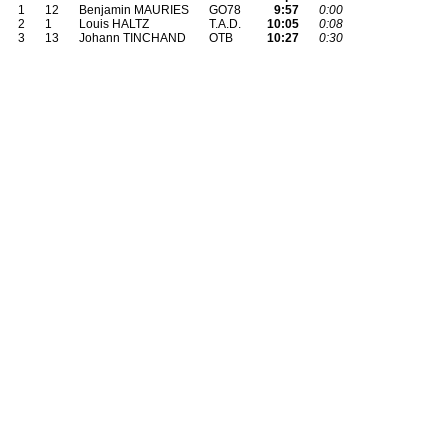
1
12
Benjamin MAURIES
GO78
9:57
0:00
2
1
Louis HALTZ
T.A.D.
10:05
0:08
3
13
Johann TINCHAND
OTB
10:27
0:30