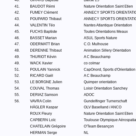
40.
GIRARD Baptiste
Balise 25
41.
BAUDOT Rémi
Nature Orientation Saint Etien
42.
FUMEY Clément
ANNECY SPORTS ORIENTATI
43.
POUPARD Thibaut
ANNECY SPORTS ORIENTATI
44.
VALENTIN Téo
Nantes Atlantique Orientation
45.
FUCHS Baptiste
Toutes Orientations Meaux
46.
BASSET Marian
ASUL Sports Nature
47.
ODERMATT Brian
C.O. Mulhouse
48.
DERENNE Thibaut
Animation Sillery Orientation
49.
THURIOT Kévin
A C Beauchamp
49.
WACK Xavier
co colmar
51.
POULAIN Yannick
CapOnord, Sports d'Orientation
52.
RICARD Gaël
A C Beauchamp
53.
LE BORGNE Julien
Quimper orientation
54.
COUVAL Thomas
Loisir Orientation Sanchey
55.
DERIAZ Samson
ADOC
56.
VAVRA Colin
Gundelfinger Turnerschaft
HÄGLER Kaspar
OLV Baselland / ANCO
ROUX Fleury
Nature Orientation Saint Etien
CAPBERN Loïc
Toulouse Olympique Aérospatia
CHATELAIN Grégoire
O'Team Besançon
HERMAN Serge
NL