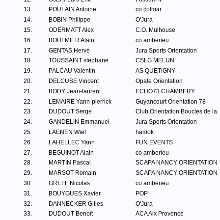
13.
POULAIN Antoine
co colmar
14.
BOBIN Philippe
O'Jura
15.
ODERMATT Alex
C.O. Mulhouse
16.
BOULMIER Alain
co amberieu
17.
GENTAS Hervé
Jura Sports Orientation
18.
TOUSSAINT stephane
CSLG MELUN
19.
PALCAU Valentin
AS QUETIGNY
20.
DELCUSE Vincent
Opale Orientation
21.
BODY Jean-laurent
ECHO73 CHAMBERY
22.
LEMAIRE Yann-pierrick
Guyancourt Orientation 78
23.
DUDOUT Serge
Club Orientation Boucles de la
24.
GANDELIN Emmanuel
Jura Sports Orientation
25.
LAENEN Wiet
hamok
26.
LAHELLEC Yann
FUN EVENTS
27.
BEGUINOT Alain
co amberieu
28.
MARTIN Pascal
SCAPA NANCY ORIENTATION
29.
MARSOT Romain
SCAPA NANCY ORIENTATION
30.
GREFF Nicolas
co amberieu
31.
BOUYGUES Xavier
POP
32.
DANNECKER Gilles
O'Jura
33.
DUDOUT Benoît
ACA Aix Provence