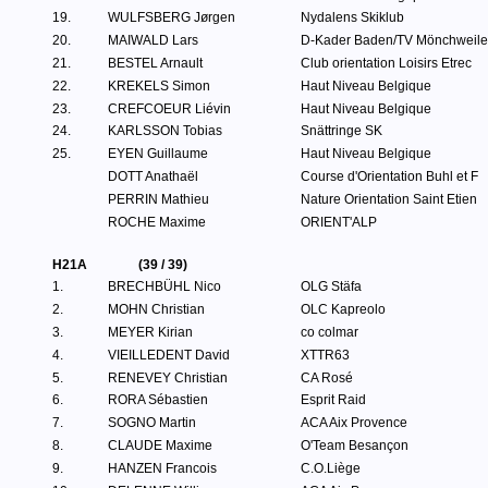
19.
WULFSBERG Jørgen
Nydalens Skiklub
20.
MAIWALD Lars
D-Kader Baden/TV Mönchweile
21.
BESTEL Arnault
Club orientation Loisirs Etrec
22.
KREKELS Simon
Haut Niveau Belgique
23.
CREFCOEUR Liévin
Haut Niveau Belgique
24.
KARLSSON Tobias
Snättringe SK
25.
EYEN Guillaume
Haut Niveau Belgique
DOTT Anathaël
Course d'Orientation Buhl et F
PERRIN Mathieu
Nature Orientation Saint Etien
ROCHE Maxime
ORIENT'ALP
H21A
(39 / 39)
1.
BRECHBÜHL Nico
OLG Stäfa
2.
MOHN Christian
OLC Kapreolo
3.
MEYER Kirian
co colmar
4.
VIEILLEDENT David
XTTR63
5.
RENEVEY Christian
CA Rosé
6.
RORA Sébastien
Esprit Raid
7.
SOGNO Martin
ACA Aix Provence
8.
CLAUDE Maxime
O'Team Besançon
9.
HANZEN Francois
C.O.Liège