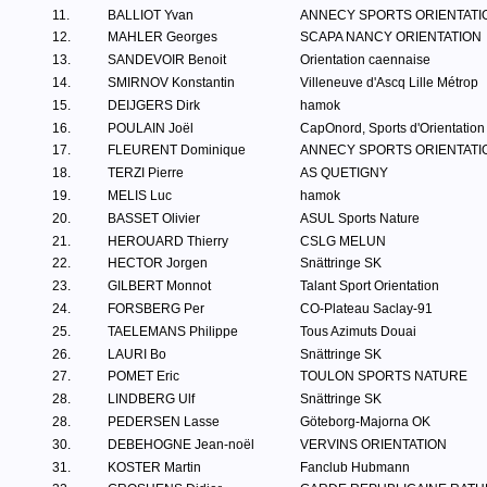
11.
BALLIOT Yvan
ANNECY SPORTS ORIENTATI
12.
MAHLER Georges
SCAPA NANCY ORIENTATION
13.
SANDEVOIR Benoit
Orientation caennaise
14.
SMIRNOV Konstantin
Villeneuve d'Ascq Lille Métrop
15.
DEIJGERS Dirk
hamok
16.
POULAIN Joël
CapOnord, Sports d'Orientation
17.
FLEURENT Dominique
ANNECY SPORTS ORIENTATI
18.
TERZI Pierre
AS QUETIGNY
19.
MELIS Luc
hamok
20.
BASSET Olivier
ASUL Sports Nature
21.
HEROUARD Thierry
CSLG MELUN
22.
HECTOR Jorgen
Snättringe SK
23.
GILBERT Monnot
Talant Sport Orientation
24.
FORSBERG Per
CO-Plateau Saclay-91
25.
TAELEMANS Philippe
Tous Azimuts Douai
26.
LAURI Bo
Snättringe SK
27.
POMET Eric
TOULON SPORTS NATURE
28.
LINDBERG Ulf
Snättringe SK
28.
PEDERSEN Lasse
Göteborg-Majorna OK
30.
DEBEHOGNE Jean-noël
VERVINS ORIENTATION
31.
KOSTER Martin
Fanclub Hubmann