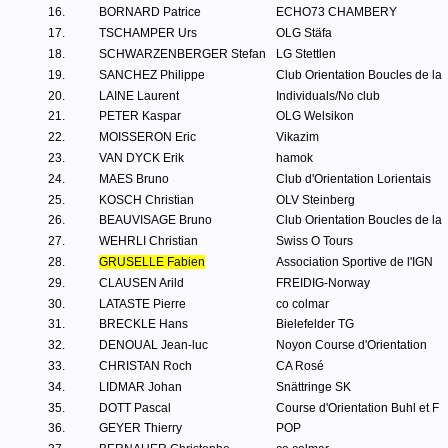
16.
BORNARD Patrice
ECHO73 CHAMBERY
17.
TSCHAMPER Urs
OLG Stäfa
18.
SCHWARZENBERGER Stefan
LG Stettlen
19.
SANCHEZ Philippe
Club Orientation Boucles de la
20.
LAINE Laurent
Individuals/No club
21.
PETER Kaspar
OLG Welsikon
22.
MOISSERON Eric
Vikazim
23.
VAN DYCK Erik
hamok
24.
MAES Bruno
Club d'Orientation Lorientais
25.
KOSCH Christian
OLV Steinberg
26.
BEAUVISAGE Bruno
Club Orientation Boucles de la
27.
WEHRLI Christian
Swiss O Tours
28.
GRUSELLE Fabien
Association Sportive de l'IGN
29.
CLAUSEN Arild
FREIDIG-Norway
30.
LATASTE Pierre
co colmar
31.
BRECKLE Hans
Bielefelder TG
32.
DENOUAL Jean-luc
Noyon Course d'Orientation
33.
CHRISTAN Roch
CA Rosé
34.
LIDMAR Johan
Snättringe SK
35.
DOTT Pascal
Course d'Orientation Buhl et F
36.
GEYER Thierry
POP