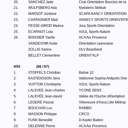
20.
SANCHEZ Jade
Club Orientation Boucles de la
21.
WULFSBERG Ada
Nydalens Skiklub
22.
MARSOT Jordane
SCAPA NANCY ORIENTATION
23.
CHATAGNIER Maé
ANNECY SPORTS ORIENTATI
24.
PESSE-GIROD Maéva
Jura Sports Orientation
25.
ECARNOT Lola
ASUL Sports Nature
26.
BOISSIER Yaelle
ACA Aix Provence
SANDEVOIR Aude
Orientation caennaise
ZÜLLIG Sarina
OLV Baselland
BELLET Clementine
ORIENT'ALP
H55
(66 / 67)
1.
STOFFELS Christian
Balise 10
2.
KASTENSSON Jens
Valbonne Sophia Antipolis Orie
3.
VUITTON Christophe
ASUL Sports Nature
4.
LALEVEE Jean-charles
YCONE SENS
5.
LALEVÉE Jean-david
Vallée de l'Ouche oRientation
6.
LEGERE Pascal
Villeneuve d'Ascq Lille Métrop
7.
BOUCHAN Luc
RAMBO
8.
MASSON Philippe
CRCO
9.
FUNK Benedikt
D-Kader Baden
10.
DELENNE Pierre
ACA Aix Provence