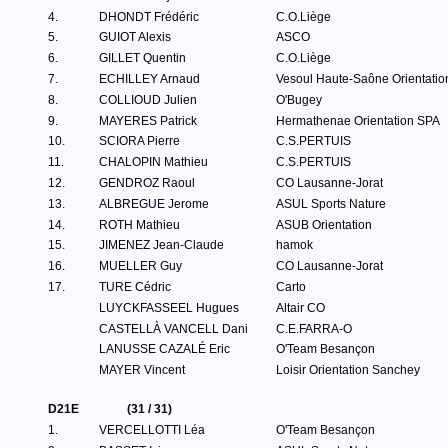
4.
DHONDT Frédéric
C.O.Liège
5.
GUIOT Alexis
ASCO
6.
GILLET Quentin
C.O.Liège
7.
ECHILLEY Arnaud
Vesoul Haute-Saône Orientatio
8.
COLLIOUD Julien
O'Bugey
9.
MAYERES Patrick
Hermathenae Orientation SPA
10.
SCIORA Pierre
C.S.PERTUIS
11.
CHALOPIN Mathieu
C.S.PERTUIS
12.
GENDROZ Raoul
CO Lausanne-Jorat
13.
ALBREGUE Jerome
ASUL Sports Nature
14.
ROTH Mathieu
ASUB Orientation
15.
JIMENEZ Jean-Claude
hamok
16.
MUELLER Guy
CO Lausanne-Jorat
17.
TURE Cédric
Carto
LUYCKFASSEEL Hugues
Altair CO
CASTELLÀ VANCELL Dani
C.E.FARRA-O
LANUSSE CAZALÉ Eric
O'Team Besançon
MAYER Vincent
Loisir Orientation Sanchey
D21E
(31 / 31)
1.
VERCELLOTTI Léa
O'Team Besançon