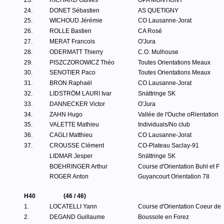
23.
RICHARD Guives
OPA MONTIGNY
24.
DONET Sébastien
AS QUETIGNY
25.
WICHOUD Jérémie
CO Lausanne-Jorat
26.
ROLLE Bastien
CA Rosé
27.
MERAT Francois
O'Jura
28.
ODERMATT Thierry
C.O. Mulhouse
29.
PISZCZOROWICZ Théo
Toutes Orientations Meaux
30.
SENOTIER Paco
Toutes Orientations Meaux
31.
BRON Raphaël
CO Lausanne-Jorat
32.
LIDSTRÖM LAURI Ivar
Snättringe SK
33.
DANNECKER Victor
O'Jura
34.
ZAHN Hugo
Vallée de l'Ouche oRientation
35.
VALETTE Mathieu
Individuals/No club
36.
CAGLI Matthieu
CO Lausanne-Jorat
37.
CROUSSE Clément
CO-Plateau Saclay-91
LIDMAR Jesper
Snättringe SK
BOEHRINGER Arthur
Course d'Orientation Buhl et F
ROGER Anton
Guyancourt Orientation 78
H40
(46 / 46)
1.
LOCATELLI Yann
Course d'Orientation Coeur de
2.
DEGAND Guillaume
Boussole en Forez