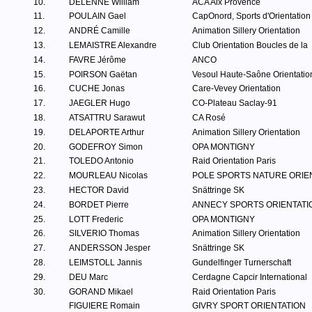
10.
DELENNE William
ACA Aix Provence
11.
POULAIN Gael
CapOnord, Sports d'Orientation
12.
ANDRÉ Camille
Animation Sillery Orientation
13.
LEMAISTRE Alexandre
Club Orientation Boucles de la
14.
FAVRE Jérôme
ANCO
15.
POIRSON Gaëtan
Vesoul Haute-Saône Orientatio
16.
CUCHE Jonas
Care-Vevey Orientation
17.
JAEGLER Hugo
CO-Plateau Saclay-91
18.
ATSATTRU Sarawut
CA Rosé
19.
DELAPORTE Arthur
Animation Sillery Orientation
20.
GODEFROY Simon
OPA MONTIGNY
21.
TOLEDO Antonio
Raid Orientation Paris
22.
MOURLEAU Nicolas
POLE SPORTS NATURE ORIE
23.
HECTOR David
Snättringe SK
24.
BORDET Pierre
ANNECY SPORTS ORIENTATI
25.
LOTT Frederic
OPA MONTIGNY
26.
SILVERIO Thomas
Animation Sillery Orientation
27.
ANDERSSON Jesper
Snättringe SK
28.
LEIMSTOLL Jannis
Gundelfinger Turnerschaft
29.
DEU Marc
Cerdagne Capcir International
30.
GORAND Mikael
Raid Orientation Paris
FIGUIERE Romain
GIVRY SPORT ORIENTATION