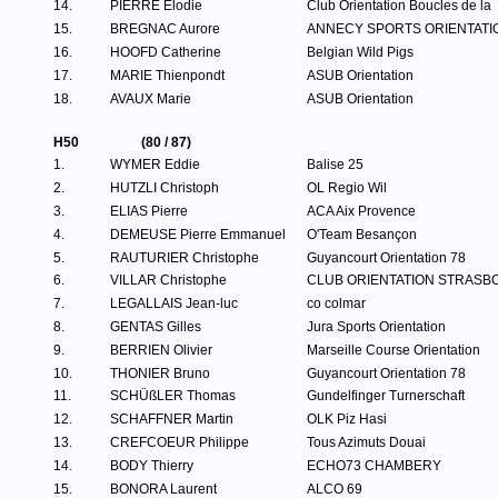
14.
PIERRE Elodie
Club Orientation Boucles de la
15.
BREGNAC Aurore
ANNECY SPORTS ORIENTATI
16.
HOOFD Catherine
Belgian Wild Pigs
17.
MARIE Thienpondt
ASUB Orientation
18.
AVAUX Marie
ASUB Orientation
H50
(80 / 87)
1.
WYMER Eddie
Balise 25
2.
HUTZLI Christoph
OL Regio Wil
3.
ELIAS Pierre
ACA Aix Provence
4.
DEMEUSE Pierre Emmanuel
O'Team Besançon
5.
RAUTURIER Christophe
Guyancourt Orientation 78
6.
VILLAR Christophe
CLUB ORIENTATION STRASB
7.
LEGALLAIS Jean-luc
co colmar
8.
GENTAS Gilles
Jura Sports Orientation
9.
BERRIEN Olivier
Marseille Course Orientation
10.
THONIER Bruno
Guyancourt Orientation 78
11.
SCHÜßLER Thomas
Gundelfinger Turnerschaft
12.
SCHAFFNER Martin
OLK Piz Hasi
13.
CREFCOEUR Philippe
Tous Azimuts Douai
14.
BODY Thierry
ECHO73 CHAMBERY
15.
BONORA Laurent
ALCO 69