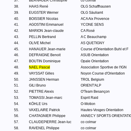
37.
BERNAUER Christophe
co colmar
38.
HAAS René
OLG Schaffhausen
39.
EUGSTER Werner
OLG Säuliamt
40.
BOISSIER Nicolas
ACA Aix Provence
41.
AGOSTINI Emmanuel
YCONE SENS
42.
MARION Jean-claude
CA Rosé
43.
PELLIN Bertrand
A C Beauchamp
44.
OLIVE Michel
AS QUETIGNY
45.
HANAUER Jean-marie
Course d'Orientation Buhl et F
46.
DEFRAIGNE Benoit
ASUB Orientation
47.
BOUTIN Dominique
Opale Orientation
48.
NAEL Pascal
Association Sportive de l'IGN
49.
VAYSSAT Gilles
Noyon Course d'Orientation
50.
JANSSEN Herman
TROL Belgium
51.
GILI Bruno
ORIENT'ALP
52.
PIETTRE Alexis
O'Team Besançon
53.
TOMASSI Jean-marc
Esprit Raid
54.
KÖHLE Urs
O-Motion
55.
VAXELAIRE Patrick
Hautes-Vosges Orientation
56.
CHATAGNIER Philippe
ANNECY SPORTS ORIENTATI
57.
CLAUDEPIERRE Jean-luc
co colmar
58.
RAVENEL Philippe
co colmar