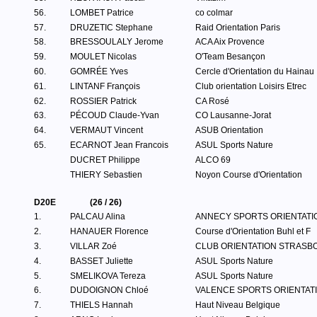
56.
LOMBET Patrice
co colmar
57.
DRUZETIC Stephane
Raid Orientation Paris
58.
BRESSOULALY Jerome
ACA Aix Provence
59.
MOULET Nicolas
O'Team Besançon
60.
GOMRÉE Yves
Cercle d'Orientation du Hainau
61.
LINTANF François
Club orientation Loisirs Etrec
62.
ROSSIER Patrick
CA Rosé
63.
PÉCOUD Claude-Yvan
CO Lausanne-Jorat
64.
VERMAUT Vincent
ASUB Orientation
65.
ECARNOT Jean Francois
ASUL Sports Nature
DUCRET Philippe
ALCO 69
THIERY Sebastien
Noyon Course d'Orientation
D20E
(26 / 26)
1.
PALCAU Alina
ANNECY SPORTS ORIENTATI
2.
HANAUER Florence
Course d'Orientation Buhl et F
3.
VILLAR Zoé
CLUB ORIENTATION STRASB
4.
BASSET Juliette
ASUL Sports Nature
5.
SMELIKOVA Tereza
ASUL Sports Nature
6.
DUDOIGNON Chloé
VALENCE SPORTS ORIENTAT
7.
THIELS Hannah
Haut Niveau Belgique