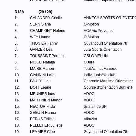
LANGEARD Vincent
Valbonne Sophia Antipolis Orie
D18A
(29 / 29)
1.
CALANDRY Cécile
ANNECY SPORTS ORIENTATI
2.
SENN Siana
O-Motion
3.
CHAMPIGNY Hélène
ACA Aix Provence
4.
WEY Hanna
O-Motion
5.
THONIER Fanny
Guyancourt Orientation 78
6.
GANZER Léa
Jura Sports Orientation
7.
TOUSSAINT Perrine
CSLG MELUN
8.
NIGGLI Natalja
O'Jura
9.
MAIRE Manon
Tout Azimut Fameck
10.
GIANNINI Lara
Individuals/No club
11.
PAULY Lilou
Charente Maritime Orientation
12.
DOTT Leane
Course d'Orientation Buhl et F
13.
MEUNIER Inès
ADOC
14.
MARTINIEN Manon
ADOC
15.
HECTOR Frida
Snättringe SK
16.
SEGUIN Hanna
ADOC
17.
PÉRUS Félicie
Vikazim
18.
PELLETIER Juliette
ADOC
19.
LEMAIRE Cléo
Guyancourt Orientation 78