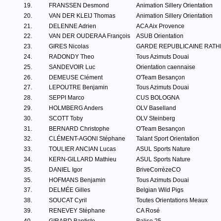
19.
FRANSSEN Desmond
Animation Sillery Orientation
20.
VAN DER KLEIJ Thomas
Animation Sillery Orientation
21.
DELENNE Adrien
ACA Aix Provence
22.
VAN DER OUDERAA François
ASUB Orientation
23.
GIRES Nicolas
GARDE REPUBLICAINE RATH
24.
RADONDY Theo
Tous Azimuts Douai
25.
SANDEVOIR Luc
Orientation caennaise
26.
DEMEUSE Clément
O'Team Besançon
27.
LEPOUTRE Benjamin
Tous Azimuts Douai
28.
SEPPI Marco
CUS BOLOGNA
29.
HOLMBERG Anders
OLV Baselland
30.
SCOTT Toby
OLV Steinberg
31.
BERNARD Christophe
O'Team Besançon
32.
CLÉMENT-AGONI Stéphane
Talant Sport Orientation
33.
TOULIER ANCIAN Lucas
ASUL Sports Nature
34.
KERN-GILLARD Mathieu
ASUL Sports Nature
35.
DANIEL Igor
BriveCorrèzeCO
35.
HOFMANS Benjamin
Tous Azimuts Douai
37.
DELMÉE Gilles
Belgian Wild Pigs
38.
SOUCAT Cyril
Toutes Orientations Meaux
39.
RENEVEY Stéphane
CA Rosé