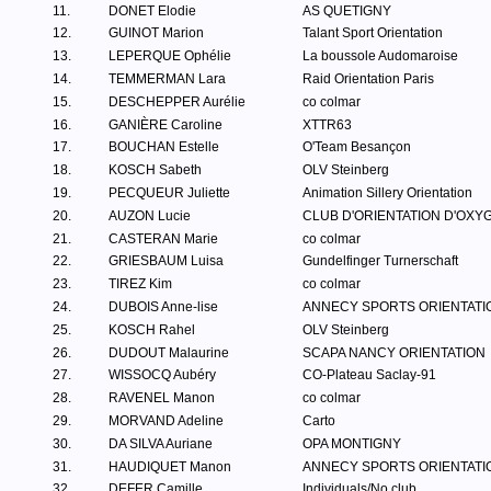
11.
DONET Elodie
AS QUETIGNY
12.
GUINOT Marion
Talant Sport Orientation
13.
LEPERQUE Ophélie
La boussole Audomaroise
14.
TEMMERMAN Lara
Raid Orientation Paris
15.
DESCHEPPER Aurélie
co colmar
16.
GANIÈRE Caroline
XTTR63
17.
BOUCHAN Estelle
O'Team Besançon
18.
KOSCH Sabeth
OLV Steinberg
19.
PECQUEUR Juliette
Animation Sillery Orientation
20.
AUZON Lucie
CLUB D'ORIENTATION D'OXY
21.
CASTERAN Marie
co colmar
22.
GRIESBAUM Luisa
Gundelfinger Turnerschaft
23.
TIREZ Kim
co colmar
24.
DUBOIS Anne-lise
ANNECY SPORTS ORIENTATI
25.
KOSCH Rahel
OLV Steinberg
26.
DUDOUT Malaurine
SCAPA NANCY ORIENTATION
27.
WISSOCQ Aubéry
CO-Plateau Saclay-91
28.
RAVENEL Manon
co colmar
29.
MORVAND Adeline
Carto
30.
DA SILVA Auriane
OPA MONTIGNY
31.
HAUDIQUET Manon
ANNECY SPORTS ORIENTATI
32.
DEFER Camille
Individuals/No club