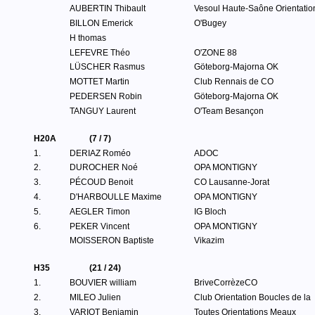
AUBERTIN Thibault
Vesoul Haute-Saône Orientatio
BILLON Emerick
O'Bugey
H thomas
LEFEVRE Théo
O'ZONE 88
LÜSCHER Rasmus
Göteborg-Majorna OK
MOTTET Martin
Club Rennais de CO
PEDERSEN Robin
Göteborg-Majorna OK
TANGUY Laurent
O'Team Besançon
H20A
(7 / 7)
1.
DERIAZ Roméo
ADOC
2.
DUROCHER Noé
OPA MONTIGNY
3.
PÉCOUD Benoit
CO Lausanne-Jorat
4.
D'HARBOULLE Maxime
OPA MONTIGNY
5.
AEGLER Timon
IG Bloch
6.
PEKER Vincent
OPA MONTIGNY
MOISSERON Baptiste
Vikazim
H35
(21 / 24)
1.
BOUVIER william
BriveCorrèzeCO
2.
MILEO Julien
Club Orientation Boucles de la
3.
VARIOT Benjamin
Toutes Orientations Meaux