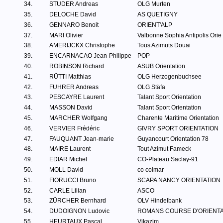
34.
STUDER Andreas
OLG Murten
35.
DELOCHE David
AS QUETIGNY
36.
GENNARO Benoit
ORIENT'ALP
37.
MARI Olivier
Valbonne Sophia Antipolis Orie
38.
AMERIJCKX Christophe
Tous Azimuts Douai
39.
ENCARNACAO Jean-Philippe
POP
40.
ROBINSON Richard
ASUB Orientation
41.
RÜTTI Matthias
OLG Herzogenbuchsee
42.
FUHRER Andreas
OLG Stäfa
43.
PESCAYRE Laurent
Talant Sport Orientation
44.
MASSON David
Talant Sport Orientation
45.
MARCHER Wolfgang
Charente Maritime Orientation
46.
VERVIER Frédéric
GIVRY SPORT ORIENTATION
47.
FAUQUANT Jean-marie
Guyancourt Orientation 78
48.
MAIRE Laurent
Tout Azimut Fameck
49.
EDIAR Michel
CO-Plateau Saclay-91
50.
MOLL David
co colmar
51.
FIORUCCI Bruno
SCAPA NANCY ORIENTATION
52.
CARLE Lilian
ASCO
53.
ZÜRCHER Bernhard
OLV Hindelbank
54.
DUDOIGNON Ludovic
ROMANS COURSE D'ORIENTA
55.
HEURTAUX Pascal
Vikazim