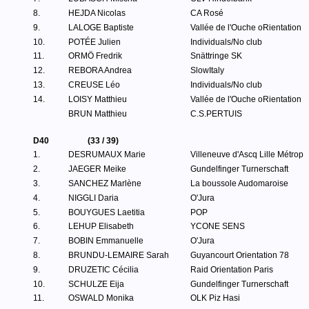
8.
HEJDA Nicolas
CA Rosé
9.
LALOGE Baptiste
Vallée de l'Ouche oRientation
10.
POTÉE Julien
Individuals/No club
11.
ORMÖ Fredrik
Snättringe SK
12.
REBORA Andrea
SlowItaly
13.
CREUSE Léo
Individuals/No club
14.
LOISY Matthieu
Vallée de l'Ouche oRientation
BRUN Matthieu
C.S.PERTUIS
D40
(33 / 39)
1.
DESRUMAUX Marie
Villeneuve d'Ascq Lille Métrop
2.
JAEGER Meike
Gundelfinger Turnerschaft
3.
SANCHEZ Marlène
La boussole Audomaroise
4.
NIGGLI Daria
O'Jura
5.
BOUYGUES Laetitia
POP
6.
LEHUP Elisabeth
YCONE SENS
7.
BOBIN Emmanuelle
O'Jura
8.
BRUNDU-LEMAIRE Sarah
Guyancourt Orientation 78
9.
DRUZETIC Cécilia
Raid Orientation Paris
10.
SCHULZE Eija
Gundelfinger Turnerschaft
11.
OSWALD Monika
OLK Piz Hasi