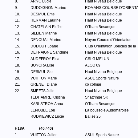
8.
ARNO Lucie
Haut Niveau Belgique
9.
DUDOIGNON Marine
ROMANS COURSE D'ORIENTA
10.
DESMUL Ems
Haut Niveau Belgique
11.
HERMAN Laurine
Haut Niveau Belgique
12.
CHATELAIN Eloïse
O'Team Besançon
13.
SILLIEN Marine
Haut Niveau Belgique
14.
DENOUAL Marine
Noyon Course d'Orientation
15.
DUDOUT Loane
Club Orientation Boucles de la
16.
DEFRAIGNE Sandrine
Haut Niveau Belgique
17.
AUDEFROY Elsa
CSLG MELUN
18.
BONORA Lise
ALCO 69
19.
DESMUL Siel
Haut Niveau Belgique
20.
VUITTON Marie
ASUL Sports Nature
21.
GRENET Diane
co colmar
22.
SMEETS Julie
Haut Niveau Belgique
TEDHAMRE Kristina
Snättringe SK
KARLSTROM Anna
O'Team Besançon
LENOBLE Lou
La boussole Audomaroise
RUDKIEWICZ Lucie
Balise 25
H18A
(40 / 40)
1.
VUITTON Julien
ASUL Sports Nature