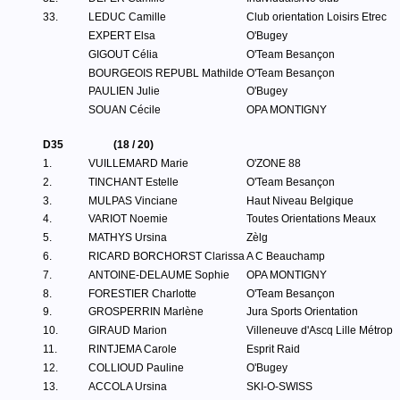
33.
LEDUC Camille
Club orientation Loisirs Etrec
EXPERT Elsa
O'Bugey
GIGOUT Célia
O'Team Besançon
BOURGEOIS REPUBL Mathilde
O'Team Besançon
PAULIEN Julie
O'Bugey
SOUAN Cécile
OPA MONTIGNY
D35
(18 / 20)
1.
VUILLEMARD Marie
O'ZONE 88
2.
TINCHANT Estelle
O'Team Besançon
3.
MULPAS Vinciane
Haut Niveau Belgique
4.
VARIOT Noemie
Toutes Orientations Meaux
5.
MATHYS Ursina
Zèlg
6.
RICARD BORCHORST Clarissa
A C Beauchamp
7.
ANTOINE-DELAUME Sophie
OPA MONTIGNY
8.
FORESTIER Charlotte
O'Team Besançon
9.
GROSPERRIN Marlène
Jura Sports Orientation
10.
GIRAUD Marion
Villeneuve d'Ascq Lille Métrop
11.
RINTJEMA Carole
Esprit Raid
12.
COLLIOUD Pauline
O'Bugey
13.
ACCOLA Ursina
SKI-O-SWISS