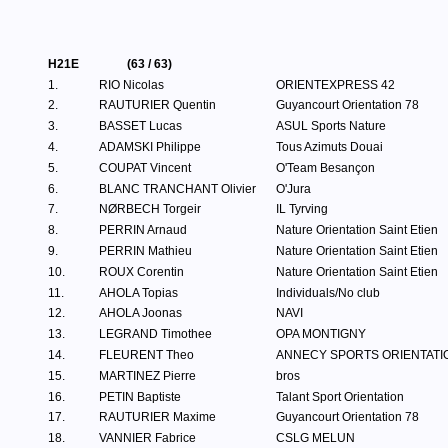
H21E
(63 / 63)
1.
RIO Nicolas
ORIENTEXPRESS 42
2.
RAUTURIER Quentin
Guyancourt Orientation 78
3.
BASSET Lucas
ASUL Sports Nature
4.
ADAMSKI Philippe
Tous Azimuts Douai
5.
COUPAT Vincent
O'Team Besançon
6.
BLANC TRANCHANT Olivier
O'Jura
7.
NØRBECH Torgeir
IL Tyrving
8.
PERRIN Arnaud
Nature Orientation Saint Etien
9.
PERRIN Mathieu
Nature Orientation Saint Etien
10.
ROUX Corentin
Nature Orientation Saint Etien
11.
AHOLA Topias
Individuals/No club
12.
AHOLA Joonas
NAVI
13.
LEGRAND Timothee
OPA MONTIGNY
14.
FLEURENT Theo
ANNECY SPORTS ORIENTATI
15.
MARTINEZ Pierre
bros
16.
PETIN Baptiste
Talant Sport Orientation
17.
RAUTURIER Maxime
Guyancourt Orientation 78
18.
VANNIER Fabrice
CSLG MELUN