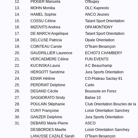
12.
PIOGER Manuela
O'Bugey
13.
MOHN Monika
OLC Kapreolo
14.
HAMEL Sophie
ANCO Jeunes
15.
COSSU Céline
Talant Sport Orientation
16.
MIZOVITS Andrea
OPA MONTIGNY
17.
DE MARCH Angélique
Talant Sport Orientation
18.
DELCUSE Patricia
Opale Orientation
19.
COINTEAU Carole
O'Team Besançon
20.
GAUDRILLIER Laurence
ECHO73 CHAMBERY
21.
VERCAEMERE Céline
FUN EVENTS
22.
KUCINSKA Laura
A C Beauchamp
23.
HERGOTT Sandrine
Jura Sports Orientation
24.
EDIAR Hélène
CO-Plateau Saclay-91
25.
PERDRIAT Delphine
Carto
26.
DEGAND Cécile
Boussole en Forez
27.
SAGGIORATO Sindy
Balise 10
28.
POULAIN Stéphanie
Club Orientation Boucles de la
29.
CUNY Françoise
Loisir Orientation Sanchey
30.
GANZER Delphine
Jura Sports Orientation
31.
DEBARD Marie-Pierre
ASCO
DESBORDES Maelle
Loisir Orientation Sanchey
LANUSSE CAZALÉ Sarah
O'Team Besançon