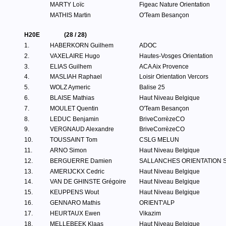
MARTY Loïc
Figeac Nature Orientation
MATHIS Martin
O'Team Besançon
H20E
(28 / 28)
1.
HABERKORN Guilhem
ADOC
2.
VAXELAIRE Hugo
Hautes-Vosges Orientation
3.
ELIAS Guilhem
ACA Aix Provence
4.
MASLIAH Raphael
Loisir Orientation Vercors
5.
WOLZ Aymeric
Balise 25
6.
BLAISE Mathias
Haut Niveau Belgique
7.
MOULET Quentin
O'Team Besançon
8.
LEDUC Benjamin
BriveCorrèzeCO
9.
VERGNAUD Alexandre
BriveCorrèzeCO
10.
TOUSSAINT Tom
CSLG MELUN
11.
ARNO Simon
Haut Niveau Belgique
12.
BERGUERRE Damien
SALLANCHES ORIENTATION 
13.
AMERIJCKX Cedric
Haut Niveau Belgique
14.
VAN DE GHINSTE Grégoire
Haut Niveau Belgique
15.
KEUPPENS Wout
Haut Niveau Belgique
16.
GENNARO Mathis
ORIENT'ALP
17.
HEURTAUX Ewen
Vikazim
18.
MELLEBEEK Klaas
Haut Niveau Belgique