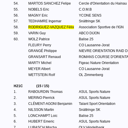
54.
MARTOS SANCHEZ Felipe
Cercle d'Orientation du Hainau
55.
NOBELS Eric
C.O.M.B
56.
MAGNY Eric
YCONE SENS
57.
TEDHAMRE Ingemar
Snättringe SK
58.
RODRIGUEZ-VAZQUEZ Félix
Association Sportive de l'IGN
59.
VARIN Guy
ABCO DIJON
60.
WOLZ Patrice
Balise 25
FLEURY Perry
CO Lausanne-Jorat
GRANGÉ Philippe
NIEVRE ORIENTATION RAID 
GRANSART Renaud
ROMANS COURSE D'ORIENTA
MARTY Michel
Figeac Nature Orientation
MEYER Albert
CO Lausanne-Jorat
WETTSTEIN Rolf
OL Zimmerberg
H21C
(15 / 15)
1.
RABOURDIN Thomas
ASUL Sports Nature
2.
MERINO Pierrick
ASUL Sports Nature
3.
CLÉMENT-AGONI Benjamin
Talant Sport Orientation
4.
NILSSON Martin
Snättringe SK
5.
LONCHAMPT Loic
Balise 25
6.
HUBERT Emeric
ASUL Sports Nature
7.
LUBASCH Mischa
OLV Hindelbank