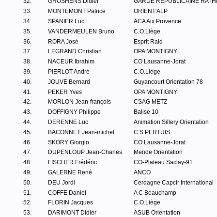
32.
GROSHENS Didier
GARDE REPUBLICAINE RATH
33.
MONTEMONT Patrice
ORIENT'ALP
34.
SPANIER Luc
ACA Aix Provence
35.
VANDERMEULEN Bruno
C.O.Liège
36.
RORA José
Esprit Raid
37.
LEGRAND Christian
OPA MONTIGNY
38.
NACEUR Ibrahim
CO Lausanne-Jorat
39.
PIERLOT André
C.O.Liège
40.
JOUVE Bernard
Guyancourt Orientation 78
41.
PEKER Yves
OPA MONTIGNY
42.
MORLON Jean-françois
CSAG METZ
43.
DOFFIGNY Philippe
Balise 10
44.
DERENNE Luc
Animation Sillery Orientation
45.
BACONNET Jean-michel
C.S.PERTUIS
46.
SKORY Giorgio
CO Lausanne-Jorat
47.
DUPENLOUP Jean-Charles
Mende Orientation
48.
FISCHER Frédéric
CO-Plateau Saclay-91
49.
GALERNE René
ANCO
50.
DEU Jordi
Cerdagne Capcir International
51.
COFFE Daniel
A C Beauchamp
52.
FLORIN Jacques
C.O.Liège
53.
DARIMONT Didier
ASUB Orientation