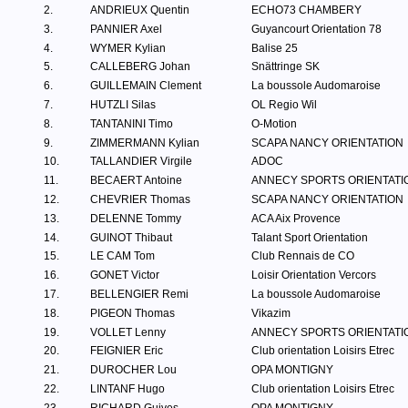
2.
ANDRIEUX Quentin
ECHO73 CHAMBERY
3.
PANNIER Axel
Guyancourt Orientation 78
4.
WYMER Kylian
Balise 25
5.
CALLEBERG Johan
Snättringe SK
6.
GUILLEMAIN Clement
La boussole Audomaroise
7.
HUTZLI Silas
OL Regio Wil
8.
TANTANINI Timo
O-Motion
9.
ZIMMERMANN Kylian
SCAPA NANCY ORIENTATION
10.
TALLANDIER Virgile
ADOC
11.
BECAERT Antoine
ANNECY SPORTS ORIENTATI
12.
CHEVRIER Thomas
SCAPA NANCY ORIENTATION
13.
DELENNE Tommy
ACA Aix Provence
14.
GUINOT Thibaut
Talant Sport Orientation
15.
LE CAM Tom
Club Rennais de CO
16.
GONET Victor
Loisir Orientation Vercors
17.
BELLENGIER Remi
La boussole Audomaroise
18.
PIGEON Thomas
Vikazim
19.
VOLLET Lenny
ANNECY SPORTS ORIENTATI
20.
FEIGNIER Eric
Club orientation Loisirs Etrec
21.
DUROCHER Lou
OPA MONTIGNY
22.
LINTANF Hugo
Club orientation Loisirs Etrec