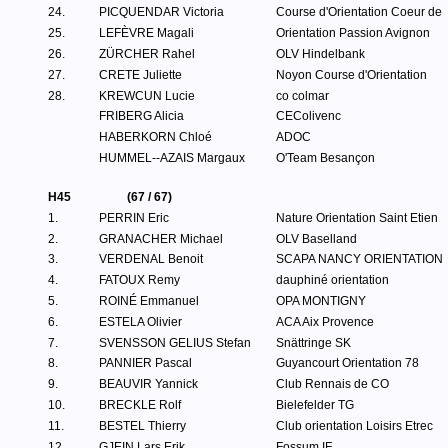
24.
PICQUENDAR Victoria
Course d'Orientation Coeur de
25.
LEFÈVRE Magali
Orientation Passion Avignon
26.
ZÜRCHER Rahel
OLV Hindelbank
27.
CRETE Juliette
Noyon Course d'Orientation
28.
KREWCUN Lucie
co colmar
FRIBERG Alicia
CEColivenc
HABERKORN Chloé
ADOC
HUMMEL--AZAIS Margaux
O'Team Besançon
H45
(67 / 67)
1.
PERRIN Eric
Nature Orientation Saint Etien
2.
GRANACHER Michael
OLV Baselland
3.
VERDENAL Benoit
SCAPA NANCY ORIENTATION
4.
FATOUX Remy
dauphiné orientation
5.
ROINÉ Emmanuel
OPA MONTIGNY
6.
ESTELA Olivier
ACA Aix Provence
7.
SVENSSON GELIUS Stefan
Snättringe SK
8.
PANNIER Pascal
Guyancourt Orientation 78
9.
BEAUVIR Yannick
Club Rennais de CO
10.
BRECKLE Rolf
Bielefelder TG
11.
BESTEL Thierry
Club orientation Loisirs Etrec
12.
GJEIN Lars Erik
Fossum IF