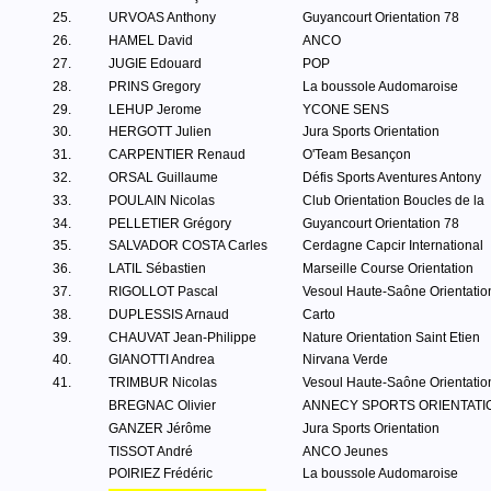
25.
URVOAS Anthony
Guyancourt Orientation 78
26.
HAMEL David
ANCO
27.
JUGIE Edouard
POP
28.
PRINS Gregory
La boussole Audomaroise
29.
LEHUP Jerome
YCONE SENS
30.
HERGOTT Julien
Jura Sports Orientation
31.
CARPENTIER Renaud
O'Team Besançon
32.
ORSAL Guillaume
Défis Sports Aventures Antony
33.
POULAIN Nicolas
Club Orientation Boucles de la
34.
PELLETIER Grégory
Guyancourt Orientation 78
35.
SALVADOR COSTA Carles
Cerdagne Capcir International
36.
LATIL Sébastien
Marseille Course Orientation
37.
RIGOLLOT Pascal
Vesoul Haute-Saône Orientatio
38.
DUPLESSIS Arnaud
Carto
39.
CHAUVAT Jean-Philippe
Nature Orientation Saint Etien
40.
GIANOTTI Andrea
Nirvana Verde
41.
TRIMBUR Nicolas
Vesoul Haute-Saône Orientatio
BREGNAC Olivier
ANNECY SPORTS ORIENTATI
GANZER Jérôme
Jura Sports Orientation
TISSOT André
ANCO Jeunes
POIRIEZ Frédéric
La boussole Audomaroise