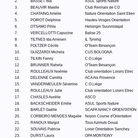
2.
BASSET Isia
ASUL Sports Nature
3.
BEAUVIR Maelle
Club Rennais de CO
4.
CHATAING Amélie
Nature Orientation Saint Etien
5.
POIROT Delphine
Hautes-Vosges Orientation
6.
OTSAMO Pihla
Helsingin Suunnistajat
7.
VERCELLOTTI Capucine
Balise 25
8.
TILTNES Ida Arnesen
IL Tyrving
9.
FOLTZER Cécile
O'Team Besançon
10.
GUIZZARDI Michela
CUS BOLOGNA
11.
TILKIN Fanny
C.O.Liège
12.
BRUNNER Rahela
O'Team Besançon
12.
ROULLEAUX Noémie
Club orientation Loisirs Etrec
14.
DELENNE Camilla
ACA Aix Provence
15.
VANDERMEULEN Séverine
C.O.Liège
16.
ROULLEAUX Julie
Club orientation Loisirs Etrec
17.
CHASLES Aurélie
ASCO
18.
BACKSCHEIDER Emilie
ASUL Sports Nature
19.
BARLET Gaëlle
SCAPA NANCY ORIENTATION
20.
CORBEIRO MENDES Magalie
Noyon Course d'Orientation
21.
RANOUX Margot
Tous Azimuts Douai
22.
SOUVAIS Patricia
Loisir Orientation Sanchey
23.
DURST Laura
OPA MONTIGNY