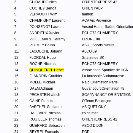
3.
GHIBAUDO Nico
ORIENTEXPRESS 42
4.
COCHEY Benoît
ORIENT'ALP
5.
VERVOORT Wim
hamok
6.
CHAMPIGNY Laurent
ACA Aix Provence
7.
POINSENOT Laurent
Vesoul Haute-Saône Orientatio
8.
ANDRIEUX Xavier
ECHO73 CHAMBERY
9.
VUILLEMARD Jeremy
O'ZONE 88
10.
PLUMEY Bruno
ASUL Sports Nature
11.
LASOUCHE Johann
ALCO 69
12.
FLORDAL Hugo
Snättringe SK
13.
ROCHE Nicolas
ECHO73 CHAMBERY
14.
QUINQUENEL Hervé
Association Sportive de l'IGN
15.
FLANDRIN Gauthier
La boussole Audomaroise
16.
MOLLE Mickaël
Raid Orientation Paris
17.
DAEM Adriaan
Guyancourt Orientation 78
18.
PECHSTEIN Ulrich
SCAPA NANCY ORIENTATION
19.
GAINE Francis
O'Team Besançon
20.
BARTHEL Guillaume
AS QUETIGNY
21.
DALIBARD Nicolas
co colmar
22.
ROUILLER Thomas
ORIENTEXPRESS 42
23.
GUERARD Sébastien
ABCO DIJON
24.
REYREL François
POP