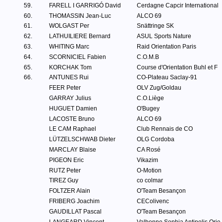
59.
FARELL I GARRIGÓ David
Cerdagne Capcir International
60.
THOMASSIN Jean-Luc
ALCO 69
61.
WOLGAST Per
Snättringe SK
62.
LATHUILIERE Bernard
ASUL Sports Nature
63.
WHITING Marc
Raid Orientation Paris
64.
SCORNICIEL Fabien
C.O.M.B
65.
KORCHAK Tom
Course d'Orientation Buhl et F
66.
ANTUNES Rui
CO-Plateau Saclay-91
FEER Peter
OLV Zug/Goldau
GARRAY Julius
C.O.Liège
HUGUET Damien
O'Bugey
LACOSTE Bruno
ALCO 69
LE CAM Raphael
Club Rennais de CO
LÜTZELSCHWAB Dieter
OLG Cordoba
MARCLAY Blaise
CA Rosé
PIGEON Eric
Vikazim
RUTZ Peter
O-Motion
TIREZ Guy
co colmar
FOLTZER Alain
O'Team Besançon
FRIBERG Joachim
CEColivenc
GAUDILLAT Pascal
O'Team Besançon