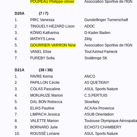
POUPEAU Philippe-olivier
Association Sportive de l'IGN
D20A
(7 / 7)
1.
PIRC Vanessa
Gundelfinger Turnerschaft
2.
TINGUELY-HEZARD Lison
ADOC
3.
KÖNIG Katharina
D-Kader Baden
4.
MATHYS Lena
Zèlg
5.
GOURRIER-VARRON Nine
Association Sportive de l'IGN
6.
VANEL Elise
Tout Azimut Fameck
7.
FUREBY Sofia
Snättringe SK
D21A
(38 / 38)
1.
FAVRE Kerria
ANCO
2.
PAPILLON Cécile
AS QUETIGNY
3.
COLAS Pascaline
ASUL Sports Nature
4.
MONJAUZE Marion
C.S.PERTUIS
5.
DAL BON Rebecca
SlowItaly
6.
ELIAS Pauline
ACA Aix Provence
7.
LIMPACH Jessica
ASUB Orientation
8.
VALETTE Marion
Toulouse Olympique Aérospatia
9.
BORNARD Julie
ECHO73 CHAMBERY
10.
ROUSSÉ Loriane
ASUL Sports Nature