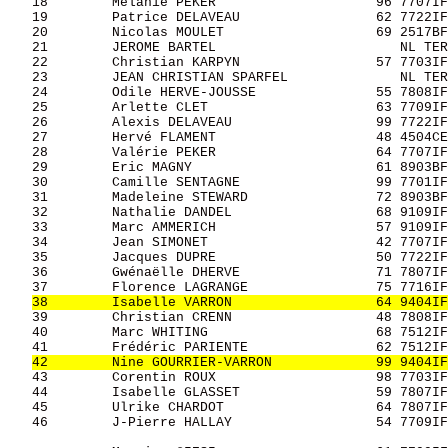
   18        Mélanie PEKER                    96 7707IF
   19        Patrice DELAVEAU                 62 7722IF
   20        Nicolas MOULET                   69 2517BF
   21        JEROME BARTEL                       NL TER
   22        Christian KARPYN                 57 7703IF
   23        JEAN CHRISTIAN SPARFEL              NL TER
   24        Odile HERVE-JOUSSE               55 7808IF
   25        Arlette CLET                     63 7709IF
   26        Alexis DELAVEAU                  99 7722IF
   27        Hervé FLAMENT                    48 4504CE
   28        Valérie PEKER                    64 7707IF
   29        Eric MAGNY                       61 8903BF
   30        Camille SENTAGNE                 99 7701IF
   31        Madeleine STEWARD                72 8903BF
   32        Nathalie DANDEL                  68 9109IF
   33        Marc AMMERICH                    57 9109IF
   34        Jean SIMONET                     42 7707IF
   35        Jacques DUPRE                    50 7722IF
   36        Gwénaëlle DHERVE                 71 7807IF
   37        Florence LAGRANGE                75 7716IF
38        Isabelle VARRON                  64 9404IF
   39        Christian CRENN                  48 7808IF
   40        Marc WHITING                     68 7512IF
   41        Frédéric PARIENTE                62 7512IF
42        Nine GOURRIER-VARRON             99 9404IF
   43        Corentin ROUX                    98 7703IF
   44        Isabelle GLASSET                 59 7807IF
   45        Ulrike CHARDOT                   64 7807IF
   46        J-Pierre HALLAY                  54 7709IF