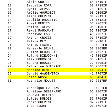
    9        Alain CROIZE                     64 7719IF
   10        Isabelle RORA                    63 7719IF
   11        Cyril TALVAS                     76 9105IF
   12        Amélie GOURGEOT                  03 9105IF
   13        Alice GUERINI                    06 7719IF
   14        Cecilia DRUZETIC                 76 7512IF
   15        Ariel BENITO                     56 7707IF
   16        Damien TALVAS                    05 9105IF
   17        Riwal FAUQUANT                   02 7807IF
   18        Roselyne LABEUR                  49 7707IF
   19        Arthur CROIZE                    01 7719IF
   20        Milena MEY                       86 7716IF
   21        ASTRID LACHIVER                     NL TER
   22        Marie-Jo BRUNEL                  52 8903BF
   23        Julien DECOBERT                  06 7707IF
   24        Roland DIEUDONNE                 45 7808IF
   25        Alix GOURGEOT                    05 9105IF
   26        Sandra ROUGIER                   72 7808IF
   27        Catherine DUTERAGE               60 7807IF
28        Martine DENIS                    46 9404IF
   29        Gerald GAWSEWITCH                41 7707IF
30        Edith ROSSI                      63 9404IF
   31        Nathalie MOULET                  67 2517BF
             Véronique LORENZO                   NL TER
             Aurélien DEBERNARD               05 7807IF
             GARANCE DELPIAS                     NL TER
             Sylvie DUBOIS                    57 7709IF
             Robin GUERINI                    07 7719IF
             Ines TISON                       03 7707IF