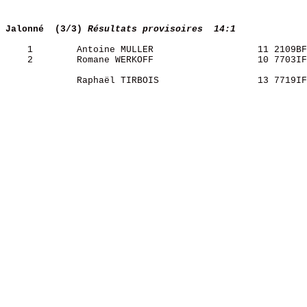
Jalonné  (3/3)
Résultats provisoires  14:1
    1        Antoine MULLER                   11 2109BF
    2        Romane WERKOFF                   10 7703IF
             Raphaël TIRBOIS                  13 7719IF