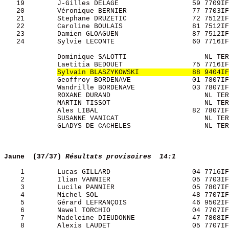
   19        J-Gilles DELAGE                  59 7709IF
   20        Véronique BERNIER                77 7703IF
   21        Stephane DRUZETIC                72 7512IF
   22        Caroline BOULAIS                 81 7512IF
   23        Damien GLOAGUEN                  87 7512IF
   24        Sylvie LECONTE                   60 7716IF
             Dominique SALOTTI                   NL TER
             Laetitia BEDOUET                 75 7716IF
Sylvain BLASZYKOWSKI             88 9404IF
             Geoffroy BORDENAVE               01 7807IF
             Wandrille BORDENAVE              03 7807IF
             ROXANE DURAND                       NL TER
             MARTIN TISSOT                       NL TER
             Ales LIBAL                       82 7807IF
             SUSANNE VANICAT                     NL TER
             GLADYS DE CACHELES                  NL TER
Jaune  (37/37)
Résultats provisoires  14:1
    1        Lucas GILLARD                    04 7716IF
    2        Ilian VANNIER                    05 7703IF
    3        Lucile PANNIER                   05 7807IF
    4        Michel SOL                       48 7707IF
    5        Gérard LEFRANÇOIS                46 9502IF
    6        Nawel TORCHIO                    04 7707IF
    7        Madeleine DIEUDONNE              47 7808IF
    8        Alexis LAUDET                    05 7707IF