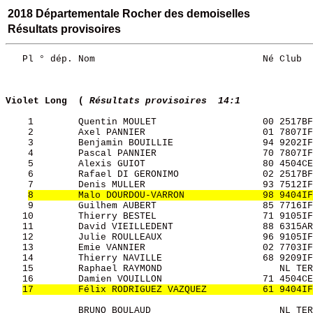
2018 Départementale Rocher des demoiselles
Résultats provisoires
   Pl ° dép. Nom                              Né Club  
Violet Long  (
Résultats provisoires  14:1
    1        Quentin MOULET                   00 2517BF
    2        Axel PANNIER                     01 7807IF
    3        Benjamin BOUILLIE                94 9202IF
    4        Pascal PANNIER                   70 7807IF
    5        Alexis GUIOT                     80 4504CE
    6        Rafael DI GERONIMO               02 2517BF
    7        Denis MULLER                     93 7512IF
8        Malo DOURDOU-VARRON              98 9404IF
    9        Guilhem AUBERT                   85 7716IF
   10        Thierry BESTEL                   71 9105IF
   11        David VIEILLEDENT                88 6315AR
   12        Julie ROULLEAUX                  96 9105IF
   13        Emie VANNIER                     02 7703IF
   14        Thierry NAVILLE                  68 9209IF
   15        Raphael RAYMOND                     NL TER
   16        Damien VOUILLON                  71 4504CE
17        Félix RODRIGUEZ VAZQUEZ          61 9404IF
             BRUNO BOULAUD                       NL TER