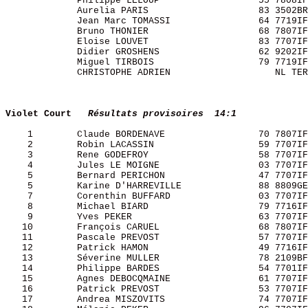
             Philippe LELOUP                  55 7808IF
             Aurelia PARIS                    83 3502BR
             Jean Marc TOMASSI                64 7719IF
             Bruno THONIER                    68 7807IF
             Eloise LOUVET                    83 7707IF
             Didier GROSHENS                  62 9202IF
             Miguel TIRBOIS                   79 7719IF
             CHRISTOPHE ADRIEN                   NL TER
Violet Court  
Résultats provisoires  14:1
    1        Claude BORDENAVE                 70 7807IF
    2        Robin LACASSIN                   59 7707IF
    3        Rene GODEFROY                    58 7707IF
    4        Jules LE MOIGNE                  03 7707IF
    5        Bernard PERICHON                 47 7707IF
    5        Karine D'HARREVILLE              88 8809GE
    7        Corenthin BUFFARD                03 7707IF
    8        Michael BIARD                    79 7716IF
    9        Yves PEKER                       63 7707IF
   10        François CARUEL                  68 7807IF
   11        Pascale PREVOST                  57 7707IF
   12        Patrick HAMON                    49 7716IF
   13        Séverine MULLER                  78 2109BF
   14        Philippe BARDES                  54 7701IF
   15        Agnes DEBOCQMAINE                61 7707IF
   16        Patrick PREVOST                  53 7707IF
   17        Andrea MISZOVITS                 74 7707IF