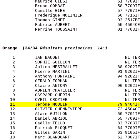
             Maurice GIESI                    61 7709IF
             Bruno COMBAT                     58 7709IF
             Camille GIRE                     57 7707IF
             Frederique MOLINIER              60 7716IF
             Thomas GINET                     03 2517BF
             Fabrice AUBERT                   55 4504CE
             Perrine TOUSSAINT                01 7703IF
Orange  (34/34
Résultats provisoires  14:1
    1        JAN BAUDET                          NL TER
    2        SOPHIE GUILLON                      NL TER
    3        Julien MESTRALLET                88 9202IF
    4        Pierre MARTINI                   91 9202IF
    5        Anthony FONTAINE                 94 9202IF
    6        GERALD FORHAN                       NL TER
    7        Claire ANTONY                    90 9202IF
    8        ADRIEN CHATELIER                    NL TER
    9        GASPARD GUERIN                      NL TER
   10        CYRIL CROZIER                       NL TER
11        Jérôme MOULIN                    79 9404IF
   12        OLIVIER CHENNEVIERE              72 4504CE
   13        Alain GUILLON                    50 7701IF
   14        Daniel ABRIOL                    55 7709IF
   15        Gaëlle TELLO                     83 7703IF
   16        Patrick FLOQUET                  64 7709IF
   17        Gilles GARIN                     63 9105IF
   18        Marc BLANQUART                   62 7807IF