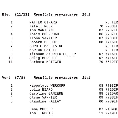
Bleu  (11/11) 
Résultats provisoires  14:1
    1        MATTEO GIRARD                       NL TER
    2        Katell ROUX                      70 7703IF
    3        Tom MARIENNE                     07 7707IF
    4        Noaïm CHERRUAU                   06 7707IF
    5        Alona VANNIER                    07 7703IF
    6        Ehoarn BEDOUET                   08 7716IF
    7        SOPHIE MADELAINE                    NL TER
    8        MARION FAILLE                       NL TER
    9        Titouan ANDRIEU-PHELEP           07 7716IF
   10        Aelig BEDOUET                    07 7716IF
   11        Barbara METZGER                  79 7512IF
Vert  (7/8)   
Résultats provisoires  14:1
    1        Hippolyte WERKOFF                08 7703IF
    2        Loïza BIARD                      08 7716IF
    3        Caroline GANIERE                 88 6315AR
    4        Olyne VANNIER                    09 7703IF
    5        Claudine HALLAY                  60 7709IF
             Emma MULLER                      07 2109BF
             Tom TIRBOIS                      11 7719IF