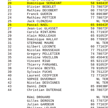
20        Dominique SERGEANT               58 9404IF
   21        Olivier BEDELET                  73 7807IF
   22        Mathieu DECOBERT                 00 7707IF
   23        Franck GUERIN                    58 8903BF
   24        Mathieu POTTIER                  77 7807IF
   25        Jack CLONZEAU                       NL TER
26        Pascal NAEL                      65 9404IF
   27        Jean-Luc GLASSET                 59 7807IF
   28        Carole RINTJEMA                  81 7719IF
   29        Alain ROULLEAUX                  65 9105IF
   30        Dominique HALLAY                 86 7709IF
   31        STEPHANE MAURE                      NL TER
   32        Gilbert LECONTE                  60 7716IF
   33        Nicolas ROUSSEAUX                77 7512IF
   34        Gregory PELLETIER                74 7807IF
   35        Antoine VOUILLON                 00 4504CE
   36        Vincent RIGO                     65 9211IF
   37        Thierry FARGANEL                 58 9105IF
   38        Florence BESTEL                  70 9105IF
   39        Sylvain FUCHS                    78 7512IF
   40        Laurent COIFFIER                 72 7716IF
   41        SOPHIE DUVERNAY                     NL TER
   42        Nicolas DESVIGNES                   NL TER
   43        Danni ZHEN                       85 8903BF
   44        Christian DUTERAGE               66 7807IF
             Rémi DROUARD                        NL TER
             Gilles DEROSIN                   61 7707IF
             Julien GARDEUR                   80 7716IF