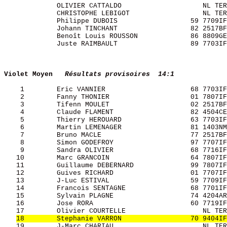
             OLIVIER CATTALDO                    NL TER
             CHRISTOPHE LEBIGOT                  NL TER
             Philippe DUBOIS                  59 7709IF
             Johann TINCHANT                  82 2517BF
             Benoît Louis ROUSSON             86 8809GE
             Juste RAIMBAULT                  89 7703IF
Violet Moyen  
Résultats provisoires  14:1
    1        Eric VANNIER                     68 7703IF
    2        Fanny THONIER                    01 7807IF
    3        Tifenn MOULET                    02 2517BF
    4        Claude FLAMENT                   82 4504CE
    5        Thierry HEROUARD                 63 7703IF
    6        Martin LEMENAGER                 81 1403NM
    7        Bruno MACLE                      77 2517BF
    8        Simon GODEFROY                   97 7707IF
    9        Sandra OLIVIER                   68 7716IF
   10        Marc GRANCOIN                    64 7807IF
   11        Guillaume DEBERNARD              99 7807IF
   12        Guives RICHARD                   01 7707IF
   13        J-Luc ESTIVAL                    59 7709IF
   14        Francois SENTAGNE                68 7701IF
   15        Sylvain PLAGNE                   74 4204AR
   16        Jose RORA                        60 7719IF
   17        Olivier COURTELLE                   NL TER
18        Stephanie VARRON                 70 9404IF
   19        J-Marc CHARIAU                      NL TER