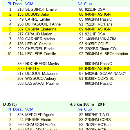
Pl
Doss.
NOM
Né
Club
1
218
SEGUINOT Emilie
90
9211IF DSA
2
135
DUBOIS Julie
88
9404IF AS IGN
3
49
CARRE Emilie
85
9901NM Pass'O
4
258
DU PASQUIER Anne
91
7512IF RO'Paris
5
387
EVSINA Ekaterina
89
9404IF AS IGN
6
217
GIRAUD Marion
91
9211IF DSA
7
339
GARNIER Marion
92
1408NM VIK'AZIM
8
186
LEDUC Camille
93
9105IF COLE
9
220
CHEVREL Elodie
95
2209BR Dinan CO
10
114
LECLERE Camille
92
7604NM ALBEOrientation
359
HOCHBERG Maylis
9901NM Pass'O
390
TREI Ly
88
9404IF AS IGN
317
DUDOUT Malaurine
97
5402GE SCAPA NANCY
207
WISSOCQ Aubéry
91
9109IF COPS 91
358
LASSARAT Pauline
9901NM Pass'O
D 35 (5)
4,3 km 100 m
20 P
Pl
Doss.
NOM
Né
Club
1
325
MERCIER Agnès
82
5907HF T.A.D.
2
24
PIERRE Elodie
83
2704NM COBS
3
260
CHAUDON Aurélie
83
7512IF RO'Paris
4
259
BOULAIS Caroline
81
7512IF RO'Paris