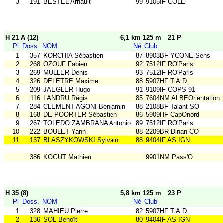
3
191
BESTEL Arnault
99
9105IF COLE
H 21 A (12)
6,1 km 125 m
21 P
Pl
Doss.
NOM
Né
Club
1
357
KORCHIA Sébastien
87
8903BF YCONE-Sens
2
268
OZOUF Fabien
92
7512IF RO'Paris
3
269
MULLER Denis
93
7512IF RO'Paris
4
326
DELETRE Maxime
88
5907HF T.A.D.
5
209
JAEGLER Hugo
91
9109IF COPS 91
6
116
LANDRU Régis
85
7604NM ALBEOrientation
7
284
CLEMENT-AGONI Benjamin
88
2108BF Talant SO
8
168
DE POORTER Sébastien
86
5909HF CapOnord
9
267
TOLEDO ZAMBRANA Antonio
89
7512IF RO'Paris
10
222
BOULET Yann
88
2209BR Dinan CO
11
137
BLASZYKOWSKI Sylvain
88
9404IF AS IGN
386
KOGUT Mathieu
9901NM Pass'O
H 35 (8)
5,8 km 125 m
23 P
Pl
Doss.
NOM
Né
Club
1
328
MAHIEU Pierre
82
5907HF T.A.D.
2
136
SOL Benoît
80
9404IF AS IGN