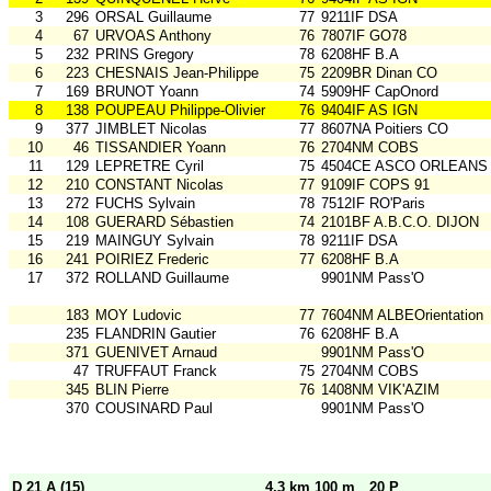
3
296
ORSAL Guillaume
77
9211IF DSA
4
67
URVOAS Anthony
76
7807IF GO78
5
232
PRINS Gregory
78
6208HF B.A
6
223
CHESNAIS Jean-Philippe
75
2209BR Dinan CO
7
169
BRUNOT Yoann
74
5909HF CapOnord
8
138
POUPEAU Philippe-Olivier
76
9404IF AS IGN
9
377
JIMBLET Nicolas
77
8607NA Poitiers CO
10
46
TISSANDIER Yoann
76
2704NM COBS
11
129
LEPRETRE Cyril
75
4504CE ASCO ORLEANS
12
210
CONSTANT Nicolas
77
9109IF COPS 91
13
272
FUCHS Sylvain
78
7512IF RO'Paris
14
108
GUERARD Sébastien
74
2101BF A.B.C.O. DIJON
15
219
MAINGUY Sylvain
78
9211IF DSA
16
241
POIRIEZ Frederic
77
6208HF B.A
17
372
ROLLAND Guillaume
9901NM Pass'O
183
MOY Ludovic
77
7604NM ALBEOrientation
235
FLANDRIN Gautier
76
6208HF B.A
371
GUENIVET Arnaud
9901NM Pass'O
47
TRUFFAUT Franck
75
2704NM COBS
345
BLIN Pierre
76
1408NM VIK'AZIM
370
COUSINARD Paul
9901NM Pass'O
D 21 A (15)
4,3 km 100 m
20 P