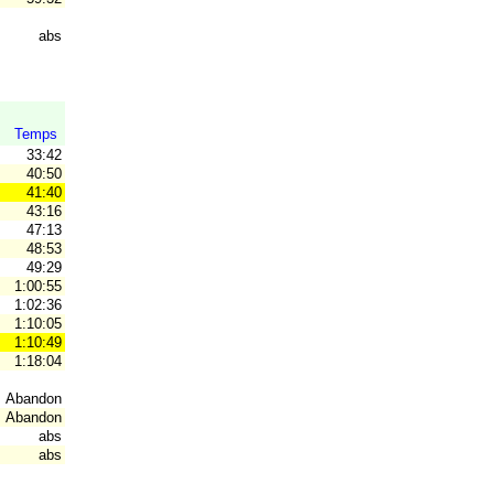
abs
Temps
33:42
40:50
41:40
43:16
47:13
48:53
49:29
1:00:55
1:02:36
OR
1:10:05
1:10:49
1:18:04
Abandon
Abandon
abs
abs