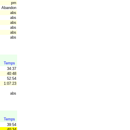
pm
Abandon
abs
V
abs
abs
abs
abs
abs
Temps
34:37
40:48
52:54
1:07:23
abs
Temps
39:54
40:34