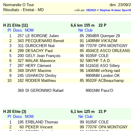
Normandie O Tour
dim. 23/09/
Résultats - Etretat - MD
créé par:
OE2010 © Stephan Krämer SportS
H 21 Elite (11)
6,6 km 155 m
22 P
Pl
Doss.
NOM
Né
Club
1
257
LE BORGNE Julien
85
2904BR Quimper 29
2
343
PECQUENARD Benoit
91
1408NM VIK'AZIM
3
311
DUROCHER Noé
99
7707IF OPA MONTIGNY
4
289
DESACHY Paul
85
4504CE ASCO ORLEANS
5
200
GELY Jean François
96
9105IF COLE
6
327
MALAK Maxence
92
5907HF T.A.D.
7
287
HERY Clément
88
5116GE ASO Sillery
8
349
DIVAY Maxime
96
1406NM vir'king raid
9
245
USHAKOV Dmitry
9909NM London OK
10
182
RODIER Matthieu
85
9502IF ACBeauchamp
369
DI GERONIMO Rafael
9901NM Pass'O
H 20 Elite (3)
6,1 km 125 m
21 P
Pl
Doss.
NOM
Né
Club
1
195
ERBLAND Thomas
99
9105IF COLE
2
60
PEKER Vincent
99
7707IF OPA MONTIGNY