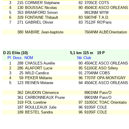
3
215
CORMIER Stéphane
82
3705CE COTS
4
130
BOUSSAC Nicolas
80
4504CE ASCO ORLEANS
5
353
BRANFORD Simon
9913NM WYM
6
329
FONTAINE Thibault
83
5907HF T.A.D.
7
271
GABRIEL Olivier
83
7512IF RO'Paris
380
MABIRE Jean-baptiste
7604NM ALBEOrientation
D 21 Elite (10)
5,1 km 115 m
19 P
Pl
Doss.
NOM
Né
Club
1
288
CHASLES Aurélie
80
4504CE ASCO ORLEANS
2
286
ALAFORT Lucie
95
5116GE ASO Sillery
3
25
WILD Candice
91
2704NM COBS
4
59
PEKER Mélanie
96
7707IF OPA MONTIGNY
5
123
REINEN Melanie
94
4504CE ASCO ORLEANS
362
DAUDON Clémence
9901NM Pass'O
361
CARBONNEAUX Prune
9901NM Pass'O
319
FOL Loreline
97
3105OC TOAC Orientatio
187
ROULLEAUX Julie
96
9105IF COLE
189
BESTEL Sandra
96
9105IF COLE