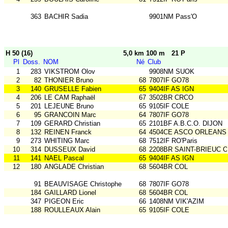
363
BACHIR Sadia
9901NM Pass'O
H 50 (16)
5,0 km 100 m
21 P
Pl
Doss.
NOM
Né
Club
1
283
VIKSTROM Olov
9908NM SUOK
2
82
THONIER Bruno
68
7807IF GO78
3
140
GRUSELLE Fabien
65
9404IF AS IGN
4
206
LE CAM Raphaël
67
3502BR CRCO
5
201
LEJEUNE Bruno
65
9105IF COLE
6
95
GRANCOIN Marc
64
7807IF GO78
7
109
GERARD Christian
65
2101BF A.B.C.O. DIJON
8
132
REINEN Franck
64
4504CE ASCO ORLEANS
9
273
WHITING Marc
68
7512IF RO'Paris
10
314
DUSSEUX David
68
2208BR SAINT-BRIEUC 
11
141
NAEL Pascal
65
9404IF AS IGN
12
180
ANGLADE Christian
68
5604BR COL
91
BEAUVISAGE Christophe
68
7807IF GO78
184
GAILLARD Lionel
68
5604BR COL
347
PIGEON Eric
66
1408NM VIK'AZIM
188
ROULLEAUX Alain
65
9105IF COLE