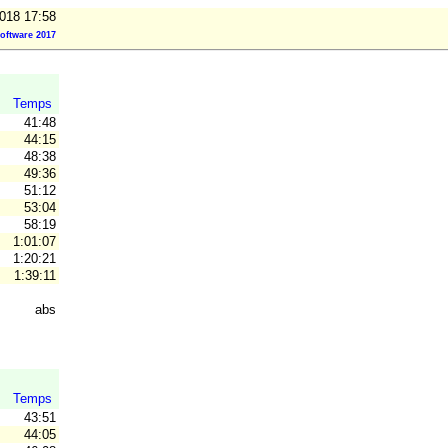
2018 17:58
oftware 2017
Temps
41:48
44:15
48:38
49:36
51:12
53:04
58:19
1:01:07
1:20:21
1:39:11
abs
Temps
43:51
44:05