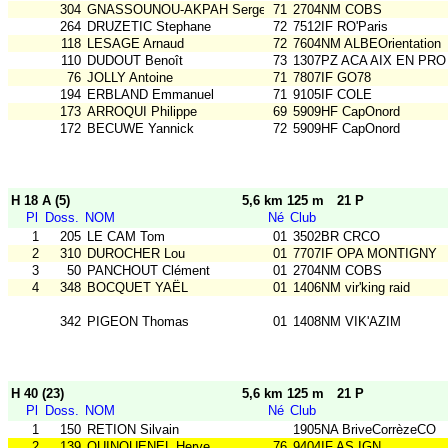
304
GNASSOUNOU-AKPAH Serge
71
2704NM COBS
264
DRUZETIC Stephane
72
7512IF RO'Paris
118
LESAGE Arnaud
72
7604NM ALBEOrientation
110
DUDOUT Benoît
73
1307PZ ACA AIX EN PRO
76
JOLLY Antoine
71
7807IF GO78
194
ERBLAND Emmanuel
71
9105IF COLE
173
ARROQUI Philippe
69
5909HF CapOnord
172
BECUWE Yannick
72
5909HF CapOnord
H 18 A (5)
5,6 km 125 m
21 P
Pl
Doss.
NOM
Né
Club
1
205
LE CAM Tom
01
3502BR CRCO
2
310
DUROCHER Lou
01
7707IF OPA MONTIGNY
3
50
PANCHOUT Clément
01
2704NM COBS
4
348
BOCQUET YAËL
01
1406NM vir'king raid
342
PIGEON Thomas
01
1408NM VIK'AZIM
H 40 (23)
5,6 km 125 m
21 P
Pl
Doss.
NOM
Né
Club
1
150
RETION Silvain
1905NA BriveCorrèzeCO
2
139
QUINQUENEL Herve
76
9404IF AS IGN