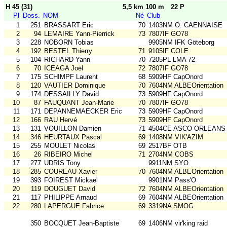
H 45 (31)
5,5 km 100 m
22 P
Pl
Doss.
NOM
Né
Club
1
251
BRASSART Eric
70
1403NM O. CAENNAISE
2
94
LEMAIRE Yann-Pierrick
73
7807IF GO78
3
228
NOBORN Tobias
9905NM IFK Göteborg
4
192
BESTEL Thierry
71
9105IF COLE
5
104
RICHARD Yann
70
7205PL LMA 72
6
70
ICEAGA Joël
72
7807IF GO78
7
175
SCHIMPF Laurent
68
5909HF CapOnord
8
120
VAUTIER Dominique
70
7604NM ALBEOrientation
9
174
DESSAILLY David
73
5909HF CapOnord
10
87
FAUQUANT Jean-Marie
70
7807IF GO78
11
171
DEPANNEMAECKER Eric
73
5909HF CapOnord
12
166
RAU Hervé
73
5909HF CapOnord
13
131
VOUILLON Damien
71
4504CE ASCO ORLEANS
14
346
HEURTAUX Pascal
69
1408NM VIK'AZIM
15
255
MOULET Nicolas
69
2517BF OTB
16
26
RIBEIRO Michel
71
2704NM COBS
17
277
UDRIS Tony
9911NM SYO
18
285
COUREAU Xavier
70
7604NM ALBEOrientation
19
393
FOIREST Mickael
9901NM Pass'O
20
119
DOUGUET David
72
7604NM ALBEOrientation
21
117
PHILIPPE Arnaud
69
7604NM ALBEOrientation
22
280
LAPERGUE Fabrice
69
3319NA SMOG
350
BOCQUET Jean-Baptiste
69
1406NM vir'king raid