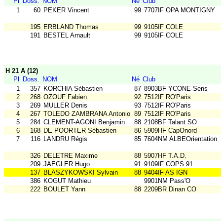
Pl
Doss.
NOM
Né
Club
1
60
PEKER Vincent
99
7707IF OPA MONTIGNY
195
ERBLAND Thomas
99
9105IF COLE
191
BESTEL Arnault
99
9105IF COLE
H 21 A (12)
Pl
Doss.
NOM
Né
Club
1
357
KORCHIA Sébastien
87
8903BF YCONE-Sens
2
268
OZOUF Fabien
92
7512IF RO'Paris
3
269
MULLER Denis
93
7512IF RO'Paris
4
267
TOLEDO ZAMBRANA Antonio
89
7512IF RO'Paris
5
284
CLEMENT-AGONI Benjamin
88
2108BF Talant SO
6
168
DE POORTER Sébastien
86
5909HF CapOnord
7
116
LANDRU Régis
85
7604NM ALBEOrientation
326
DELETRE Maxime
88
5907HF T.A.D.
209
JAEGLER Hugo
91
9109IF COPS 91
137
BLASZYKOWSKI Sylvain
88
9404IF AS IGN
386
KOGUT Mathieu
9901NM Pass'O
222
BOULET Yann
88
2209BR Dinan CO