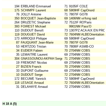
194
ERBLAND Emmanuel
71
9105IF COLE
175
SCHIMPF Laurent
68
5909HF CapOnord
76
JOLLY Antoine
71
7807IF GO78
350
BOCQUET Jean-Baptiste
69
1406NM vir'king raid
264
DRUZETIC Stephane
72
7512IF RO'Paris
393
FOIREST Mickael
9901NM Pass'O
110
DUDOUT Benoît
73
1307PZ ACA AIX EN PRO
119
DOUGUET David
72
7604NM ALBEOrientation
173
ARROQUI Philippe
69
5909HF CapOnord
87
FAUQUANT Jean-Marie
70
7807IF GO78
53
HERTZOG Tristan
70
7808IF ASMB-CO
34
EUDIER Fabien
70
2704NM COBS
35
LEMAITRE Laurent
69
2704NM COBS
304
GNASSOUNOU-AKPAH Serge
71
2704NM COBS
19
FREMONT Nicolas
69
2704NM COBS
27
BIZIEN Franck
70
2704NM COBS
33
DUPONT Guillaume
69
2704NM COBS
10
DUDOUT Serge
72
2704NM COBS
172
BECUWE Yannick
72
5909HF CapOnord
118
LESAGE Arnaud
72
7604NM ALBEOrientation
31
DELAHAYE Arnaud
72
2704NM COBS
H 18 A (5)