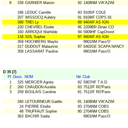
8
339
GARNIER Marion
92
1408NM VIK'AZIM
186
LEDUC Camille
93
9105IF COLE
207
WISSOCQ Aubéry
91
9109IF COPS 91
390
TREI Ly
88
9404IF AS IGN
220
CHEVREL Elodie
95
2209BR Dinan CO
160
ARROQUI Mathilde
94
5909HF CapOnord
134
SOL Sophie
87
9404IF AS IGN
359
HOCHBERG Maylis
9901NM Pass'O
317
DUDOUT Malaurine
97
5402GE SCAPA NANCY
358
LASSARAT Pauline
9901NM Pass'O
D 35 (7)
Pl
Doss.
NOM
Né
Club
1
325
MERCIER Agnès
82
5907HF T.A.D.
2
260
CHAUDON Aurélie
83
7512IF RO'Paris
3
259
BOULAIS Caroline
81
7512IF RO'Paris
340
LETOURNEUR Gaëlle
81
1408NM VIK'AZIM
24
PIERRE Elodie
83
2704NM COBS
48
TRUFFAUT Sophie
80
2704NM COBS
363
BACHIR Sadia
9901NM Pass'O