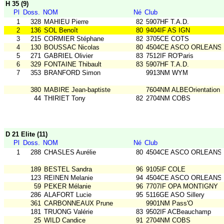
H 35 (9)
Pl
Doss.
NOM
Né
Club
1
328
MAHIEU Pierre
82
5907HF T.A.D.
2
136
SOL Benoît
80
9404IF AS IGN
3
215
CORMIER Stéphane
82
3705CE COTS
4
130
BOUSSAC Nicolas
80
4504CE ASCO ORLEANS
5
271
GABRIEL Olivier
83
7512IF RO'Paris
6
329
FONTAINE Thibault
83
5907HF T.A.D.
7
353
BRANFORD Simon
9913NM WYM
380
MABIRE Jean-baptiste
7604NM ALBEOrientation
44
THIRIET Tony
82
2704NM COBS
D 21 Elite (11)
Pl
Doss.
NOM
Né
Club
1
288
CHASLES Aurélie
80
4504CE ASCO ORLEANS
189
BESTEL Sandra
96
9105IF COLE
123
REINEN Melanie
94
4504CE ASCO ORLEANS
59
PEKER Mélanie
96
7707IF OPA MONTIGNY
286
ALAFORT Lucie
95
5116GE ASO Sillery
361
CARBONNEAUX Prune
9901NM Pass'O
181
TRUONG Valérie
83
9502IF ACBeauchamp
25
WILD Candice
91
2704NM COBS