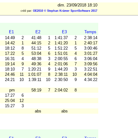
dim. 23/09/2018 18:10
créé par:
OE2010 © Stephan Krämer SportSoftware 2017
E1
E2
E3
Temps
14:49
2
41:48
1
1:41:37
2
2:38:14
14:42
1
44:15
2
1:41:20
1
2:40:17
18:12
8
51:12
5
1:51:22
5
3:00:46
17:22
5
53:04
6
1:51:01
4
3:01:27
16:31
4
48:38
3
2:00:55
6
3:06:04
19:14
9
49:36
4
2:01:06
7
3:09:56
18:10
7
1:20:21
9
1:44:20
3
3:22:51
24:46
11
1:01:07
8
2:38:11
10
4:04:04
24:21
10
1:39:11
10
2:30:50
9
4:34:22
pm
58:19
7
2:04:02
8
17:27
6
25:04
12
15:27
3
abs
abs