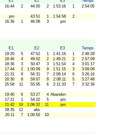
E1
E2
E3
Temps
16:44
2
44:05
2
1:53:16
1
2:54:05
pm
43:51
1
1:54:58
2
16:36
1
46:08
3
pm
E1
E2
E3
Temps
19:20
5
47:52
1
1:41:16
1
2:48:28
18:46
4
49:02
2
1:49:21
2
2:57:09
18:36
3
50:47
3
1:51:54
4
3:01:17
17:44
2
1:00:09
9
1:51:15
3
3:09:08
21:31
9
56:31
7
2:08:14
6
3:26:16
20:30
8
59:07
8
2:08:11
5
3:27:48
25:58
11
55:05
6
2:11:33
7
3:32:36
19:40
6
53:27
4
Abandon
17:21
1
54:22
5
pm
21:42
10
1:06:32
11
pm
39:35
12
abs
20:11
7
1:00:50
10