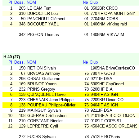
Pl
Doss.
NOM
Né
Club
1
205
LE CAM Tom
01
3502BR CRCO
2
310
DUROCHER Lou
01
7707IF OPA MONTIGNY
3
50
PANCHOUT Clément
01
2704NM COBS
4
348
BOCQUET YAËL
01
1406NM vir'king raid
342
PIGEON Thomas
01
1408NM VIK'AZIM
H 40 (27)
Pl
Doss.
NOM
Né
Club
1
150
RETION Silvain
1905NA BriveCorrèzeCO
2
67
URVOAS Anthony
76
7807IF GO78
3
296
ORSAL Guillaume
77
9211IF DSA
4
169
BRUNOT Yoann
74
5909HF CapOnord
5
232
PRINS Gregory
78
6208HF B.A
6
139
QUINQUENEL Herve
76
9404IF AS IGN
7
223
CHESNAIS Jean-Philippe
75
2209BR Dinan CO
8
138
POUPEAU Philippe-Olivier
76
9404IF AS IGN
9
219
MAINGUY Sylvain
78
9211IF DSA
10
108
GUERARD Sébastien
74
2101BF A.B.C.O. DIJON
11
210
CONSTANT Nicolas
77
9109IF COPS 91
12
129
LEPRETRE Cyril
75
4504CE ASCO ORLEANS
272
FUCHS Sylvain
78
7512IF RO'Paris