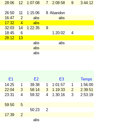
28:06
12
1:07:08
7
2:08:58
9
3:44:12
26:50
11
1:15:06
8
Abandon
16:47
2
abs
abs
17:32
4
abs
32:03
14
1:22:35
9
18:45
6
1:20:02
4
28:12
13
abs
abs
abs
abs
E1
E2
E3
Temps
14:25
1
39:38
1
1:01:57
1
1:56:00
22:04
3
58:14
3
1:19:33
2
2:39:51
23:31
4
59:32
4
1:30:16
3
2:53:19
59:50
5
50:23
2
17:39
2
abs