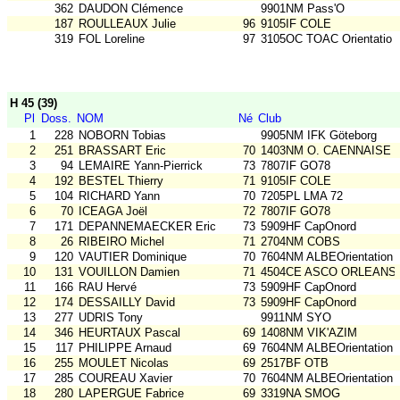
362
DAUDON Clémence
9901NM Pass'O
187
ROULLEAUX Julie
96
9105IF COLE
319
FOL Loreline
97
3105OC TOAC Orientatio
H 45 (39)
Pl
Doss.
NOM
Né
Club
1
228
NOBORN Tobias
9905NM IFK Göteborg
2
251
BRASSART Eric
70
1403NM O. CAENNAISE
3
94
LEMAIRE Yann-Pierrick
73
7807IF GO78
4
192
BESTEL Thierry
71
9105IF COLE
5
104
RICHARD Yann
70
7205PL LMA 72
6
70
ICEAGA Joël
72
7807IF GO78
7
171
DEPANNEMAECKER Eric
73
5909HF CapOnord
8
26
RIBEIRO Michel
71
2704NM COBS
9
120
VAUTIER Dominique
70
7604NM ALBEOrientation
10
131
VOUILLON Damien
71
4504CE ASCO ORLEANS
11
166
RAU Hervé
73
5909HF CapOnord
12
174
DESSAILLY David
73
5909HF CapOnord
13
277
UDRIS Tony
9911NM SYO
14
346
HEURTAUX Pascal
69
1408NM VIK'AZIM
15
117
PHILIPPE Arnaud
69
7604NM ALBEOrientation
16
255
MOULET Nicolas
69
2517BF OTB
17
285
COUREAU Xavier
70
7604NM ALBEOrientation
18
280
LAPERGUE Fabrice
69
3319NA SMOG