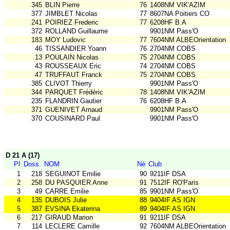
345
BLIN Pierre
76
1408NM VIK'AZIM
377
JIMBLET Nicolas
77
8607NA Poitiers CO
241
POIRIEZ Frederic
77
6208HF B.A
372
ROLLAND Guillaume
9901NM Pass'O
183
MOY Ludovic
77
7604NM ALBEOrientation
46
TISSANDIER Yoann
76
2704NM COBS
13
POULAIN Nicolas
75
2704NM COBS
43
ROUSSEAUX Eric
74
2704NM COBS
47
TRUFFAUT Franck
75
2704NM COBS
385
CLIVOT Thierry
9901NM Pass'O
344
PARQUET Frédéric
78
1408NM VIK'AZIM
235
FLANDRIN Gautier
76
6208HF B.A
371
GUENIVET Arnaud
9901NM Pass'O
370
COUSINARD Paul
9901NM Pass'O
D 21 A (17)
Pl
Doss.
NOM
Né
Club
1
218
SEGUINOT Emilie
90
9211IF DSA
2
258
DU PASQUIER Anne
91
7512IF RO'Paris
3
49
CARRE Emilie
85
9901NM Pass'O
4
135
DUBOIS Julie
88
9404IF AS IGN
5
387
EVSINA Ekaterina
89
9404IF AS IGN
6
217
GIRAUD Marion
91
9211IF DSA
7
114
LECLERE Camille
92
7604NM ALBEOrientation