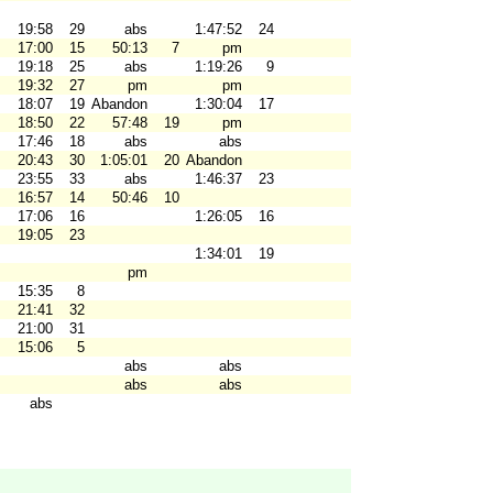
19:58
29
abs
1:47:52
24
17:00
15
50:13
7
pm
19:18
25
abs
1:19:26
9
19:32
27
pm
pm
18:07
19
Abandon
1:30:04
17
18:50
22
57:48
19
pm
V
17:46
18
abs
abs
20:43
30
1:05:01
20
Abandon
23:55
33
abs
1:46:37
23
16:57
14
50:46
10
17:06
16
1:26:05
16
19:05
23
1:34:01
19
pm
15:35
8
21:41
32
21:00
31
15:06
5
abs
abs
abs
abs
abs