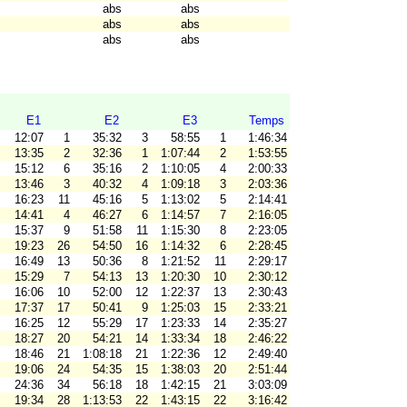
abs
abs
abs
abs
abs
abs
E1
E2
E3
Temps
12:07
1
35:32
3
58:55
1
1:46:34
13:35
2
32:36
1
1:07:44
2
1:53:55
15:12
6
35:16
2
1:10:05
4
2:00:33
13:46
3
40:32
4
1:09:18
3
2:03:36
16:23
11
45:16
5
1:13:02
5
2:14:41
14:41
4
46:27
6
1:14:57
7
2:16:05
15:37
9
51:58
11
1:15:30
8
2:23:05
19:23
26
54:50
16
1:14:32
6
2:28:45
16:49
13
50:36
8
1:21:52
11
2:29:17
15:29
7
54:13
13
1:20:30
10
2:30:12
16:06
10
52:00
12
1:22:37
13
2:30:43
17:37
17
50:41
9
1:25:03
15
2:33:21
16:25
12
55:29
17
1:23:33
14
2:35:27
18:27
20
54:21
14
1:33:34
18
2:46:22
18:46
21
1:08:18
21
1:22:36
12
2:49:40
19:06
24
54:35
15
1:38:03
20
2:51:44
24:36
34
56:18
18
1:42:15
21
3:03:09
19:34
28
1:13:53
22
1:43:15
22
3:16:42