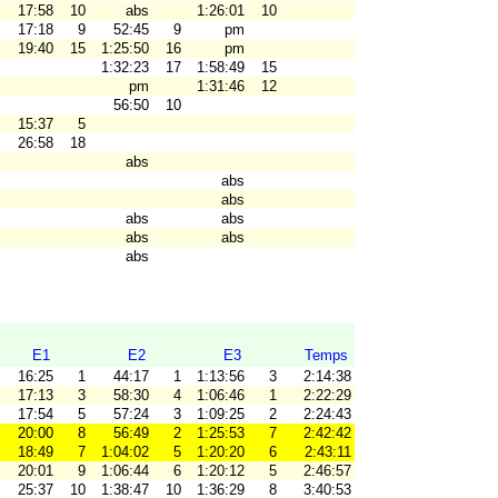
17:58
10
abs
1:26:01
10
17:18
9
52:45
9
pm
19:40
15
1:25:50
16
pm
1:32:23
17
1:58:49
15
pm
1:31:46
12
56:50
10
15:37
5
26:58
18
abs
abs
abs
abs
abs
abs
abs
abs
E1
E2
E3
Temps
16:25
1
44:17
1
1:13:56
3
2:14:38
17:13
3
58:30
4
1:06:46
1
2:22:29
17:54
5
57:24
3
1:09:25
2
2:24:43
20:00
8
56:49
2
1:25:53
7
2:42:42
18:49
7
1:04:02
5
1:20:20
6
2:43:11
20:01
9
1:06:44
6
1:20:12
5
2:46:57
25:37
10
1:38:47
10
1:36:29
8
3:40:53