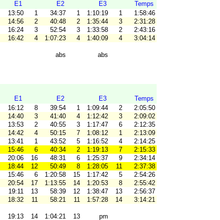
E1
E2
E3
Temps
13:50
1
34:37
1
1:10:19
1
1:58:46
14:56
2
40:48
2
1:35:44
3
2:31:28
16:24
3
52:54
3
1:33:58
2
2:43:16
16:42
4
1:07:23
4
1:40:09
4
3:04:14
abs
abs
E1
E2
E3
Temps
16:12
8
39:54
1
1:09:44
2
2:05:50
14:40
3
41:40
4
1:12:42
3
2:09:02
13:53
2
40:55
3
1:17:47
6
2:12:35
14:42
4
50:15
7
1:08:12
1
2:13:09
13:41
1
43:52
5
1:16:52
4
2:14:25
15:46
6
40:34
2
1:19:13
7
2:15:33
20:06
16
48:31
6
1:25:37
9
2:34:14
18:44
12
50:49
8
1:28:05
11
2:37:38
15:46
6
1:20:58
15
1:17:42
5
2:54:26
20:54
17
1:13:55
14
1:20:53
8
2:55:42
19:11
13
58:39
12
1:38:47
13
2:56:37
18:32
11
58:21
11
1:57:28
14
3:14:21
19:13
14
1:04:21
13
pm