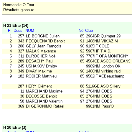
Normandie O Tour
Résultats globaux
H 21 Elite (14)
Pl
Doss.
NOM
Né
Club
1
257
LE BORGNE Julien
85
2904BR Quimper 29
2
343
PECQUENARD Benoit
91
1408NM VIK'AZIM
3
200
GELY Jean François
96
9105IF COLE
4
327
MALAK Maxence
92
5907HF T.A.D.
5
311
DUROCHER Noé
99
7707IF OPA MONTIGNY
6
289
DESACHY Paul
85
4504CE ASCO ORLEANS
7
245
USHAKOV Dmitry
9909NM London OK
8
349
DIVAY Maxime
96
1406NM vir'king raid
9
182
RODIER Matthieu
85
9502IF ACBeauchamp
287
HERY Clément
88
5116GE ASO Sillery
11
MARCHAND Maxime
94
2704NM COBS
30
DECOSSE Benoit
85
2704NM COBS
58
MARCHAND Valentin
97
2704NM COBS
369
DI GERONIMO Rafael
9901NM Pass'O
H 20 Elite (3)