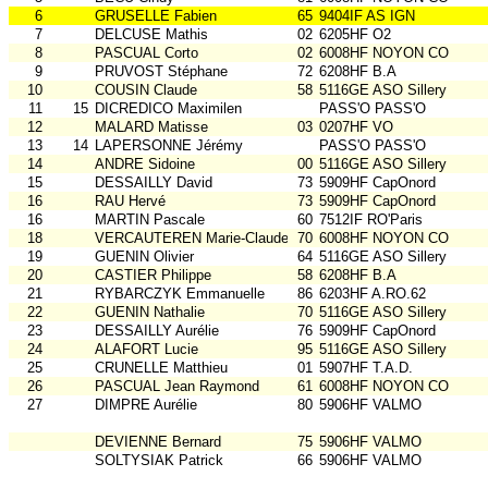
6
GRUSELLE Fabien
65
9404IF AS IGN
7
DELCUSE Mathis
02
6205HF O2
8
PASCUAL Corto
02
6008HF NOYON CO
9
PRUVOST Stéphane
72
6208HF B.A
10
COUSIN Claude
58
5116GE ASO Sillery
11
15
DICREDICO Maximilen
PASS'O PASS'O
12
MALARD Matisse
03
0207HF VO
13
14
LAPERSONNE Jérémy
PASS'O PASS'O
14
ANDRE Sidoine
00
5116GE ASO Sillery
15
DESSAILLY David
73
5909HF CapOnord
16
RAU Hervé
73
5909HF CapOnord
16
MARTIN Pascale
60
7512IF RO'Paris
18
VERCAUTEREN Marie-Claude
70
6008HF NOYON CO
19
GUENIN Olivier
64
5116GE ASO Sillery
20
CASTIER Philippe
58
6208HF B.A
21
RYBARCZYK Emmanuelle
86
6203HF A.RO.62
22
GUENIN Nathalie
70
5116GE ASO Sillery
23
DESSAILLY Aurélie
76
5909HF CapOnord
24
ALAFORT Lucie
95
5116GE ASO Sillery
25
CRUNELLE Matthieu
01
5907HF T.A.D.
26
PASCUAL Jean Raymond
61
6008HF NOYON CO
27
DIMPRE Aurélie
80
5906HF VALMO
DEVIENNE Bernard
75
5906HF VALMO
SOLTYSIAK Patrick
66
5906HF VALMO