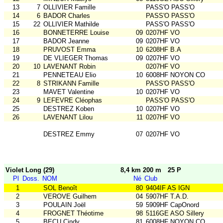
13
7
OLLIVIER Famille
PASS'O PASS'O
14
6
BADOR Charles
PASS'O PASS'O
15
22
OLLIVIER Mathilde
PASS'O PASS'O
16
BONNETERRE Louise
09
0207HF VO
17
BADOR Jeanne
09
0207HF VO
18
PRUVOST Emma
10
6208HF B.A
19
DE VLIEGER Thomas
09
0207HF VO
20
10
LAVENANT Robin
0207HF VO
21
PENNETEAU Elio
10
6008HF NOYON CO
22
8
STRIKANN Famille
PASS'O PASS'O
23
MAVET Valentine
10
0207HF VO
24
9
LEFEVRE Cléophas
PASS'O PASS'O
25
DESTREZ Koben
10
0207HF VO
26
LAVENANT Lilou
11
0207HF VO
DESTREZ Emmy
07
0207HF VO
Violet Long (29)
8,4 km 200 m
25 P
Pl
Doss.
NOM
Né
Club
1
SOL Benoît
80
9404IF AS IGN
2
VEROVE Guilhem
04
5907HF T.A.D.
3
POULAIN Joël
59
5909HF CapOnord
4
FROGNET Théotime
98
5116GE ASO Sillery
5
BECU Cindy
81
6008HF NOYON CO