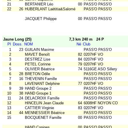
21
BERTANIER Léo
00
PASS'O PASS'O
22
26
HUBERLANT Laëtitia&Salomé
PASS'O PASS'O
JACQUET Philippe
00
PASS'O PASS'O
Jaune Long (25)
7,3 km 240 m
24 P
Pl
Doss.
NOM
Né
Club
1
23
GUILAIN Maxime
PASS'O PASS'O
2
MAVET Benoît
82
0207HF VO
3
DESTREZ Lise
84
0207HF VO
4
PETEL Corinne
79
0207HF VO
5
OLIVIER Béatrice
74
5116GE ASO Sillery
6
28
BRETON Odile
PASS'O PASS'O
7
16
THEVENIN Famille
PASS'O PASS'O
8
LAVENANT Delphine
77
0207HF VO
9
39
HAND Groupe 2
PASS'O PASS'O
10
38
HAND Groupe 1
PASS'O PASS'O
11
24
DELACROIX Famille
PASS'O PASS'O
12
HINCELIN Jean Claude
64
6008HF NOYON CO
13
CATTIER Virginie
83
0207HF VO
14
44
MENNESSIER Béatrice
PASS'O PASS'O
15
BOCQUENET Famille
00
PASS'O PASS'O
HAND Copines
00
PASS'O PASS'O