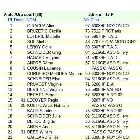
Violet/Ora court (28)
3,6 km
17 P
Pl
Doss.
NOM
Né
Club
1
GIRACCA Alice
97
6008HF NOYON CO
2
DRUZETIC Cécilia
76
7512IF RO'Paris
3
LOTERIE Murielle
67
5907HF T.A.D.
4
SOL Michel
48
7707IF OPA MONTIGNY
5
LEROY Odile
60
5907HF T.A.D.
6
SCHNEIDER Greg
04
5116GE ASO Sillery
7
HAGARD Virginie
81
5907HF T.A.D.
8
ANDRE Rémy
57
5116GE ASO Sillery
9
3
COUSIN Laurence
PASS'O PASS'O
10
CORDEIRO MENDES Myriam
60
6008HF NOYON CO
11
SCHNEIDER Elsa
04
5116GE ASO Sillery
12
PRUVOST Virginie
71
6208HF B.A
13
DEVIENNE Virginie
75
5906HF VALMO
14
PERETTI Serge
67
6203HF A.RO.62
15
41
LECOYER Régis
0207HF VO
16
25
KUBITOWICZ Nathalie
PASS'O PASS'O
17
BAUD Sandrine
75
6203HF A.RO.62
18
SCHNEIDER Julie
02
5116GE ASO Sillery
19
DETOC Brigitte
58
5116GE ASO Sillery
20
ANDRE Anne
63
5116GE ASO Sillery
21
31
DEES Willem
PASS'O PASS'O
22
GAILLARD Gilles
51
6008HF NOYON CO