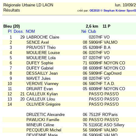
Régionale Urbaine LD LAON
lun. 10/09/
Résultats
créé par:
OE2010 © Stephan Krämer SportS
Bleu (20)
2,6 km
11 P
Pl
Doss.
NOM
Né
Club
1
29
LABROCHE Claire
0207HF VO
2
SENCE Axel
08
5906HF VALMO
3
PRUVOST Théo
05
6208HF B.A
4
MOULIERE Louise
06
0207HF VO
5
MOULIERE Lola
07
0207HF VO
6
DUFEY Sophie
71
6008HF NOYON CO
7
DUFEY Gabriel
08
6008HF NOYON CO
8
DESSAILLY Jean
06
5909HF CapOnord
9
MAVET Jules
08
0207HF VO
10
VEROVE Vianney
06
5907HF T.A.D.
11
DRUART Evan
05
6008HF NOYON CO
12
21
CAILLEUX Kylian
PASS'O PASS'O
13
20
CAILLEUX Lilou
PASS'O PASS'O
14
OLLIVIER Grégoire
PASS'O PASS'O
DRUZETIC Alexandre
06
7512IF RO'Paris
PAWLICKI Famille
00
PASS'O PASS'O
MINEUR Céline
76
5116GE ASO Sillery
PECQUEUR Michel
56
5906HF VALMO
DEVIENNE Marie
06
5906HF VALMO