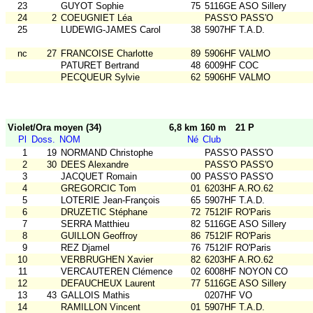
23
GUYOT Sophie
75
5116GE ASO Sillery
24
2
COEUGNIET Léa
PASS'O PASS'O
25
LUDEWIG-JAMES Carol
38
5907HF T.A.D.
nc
27
FRANCOISE Charlotte
89
5906HF VALMO
PATURET Bertrand
48
6009HF COC
PECQUEUR Sylvie
62
5906HF VALMO
Violet/Ora moyen (34)
6,8 km 160 m
21 P
Pl
Doss.
NOM
Né
Club
1
19
NORMAND Christophe
PASS'O PASS'O
2
30
DEES Alexandre
PASS'O PASS'O
3
JACQUET Romain
00
PASS'O PASS'O
4
GREGORCIC Tom
01
6203HF A.RO.62
5
LOTERIE Jean-François
65
5907HF T.A.D.
6
DRUZETIC Stéphane
72
7512IF RO'Paris
7
SERRA Matthieu
82
5116GE ASO Sillery
8
GUILLON Geoffroy
86
7512IF RO'Paris
9
REZ Djamel
76
7512IF RO'Paris
10
VERBRUGHEN Xavier
82
6203HF A.RO.62
11
VERCAUTEREN Clémence
02
6008HF NOYON CO
12
DEFAUCHEUX Laurent
77
5116GE ASO Sillery
13
43
GALLOIS Mathis
0207HF VO
14
RAMILLON Vincent
01
5907HF T.A.D.