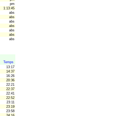
pm
1:13:45
abs
abs
abs
abs
abs
abs
abs
Temps
13:17
14:37
16:26
20:36
22:21
22:37
22:41
22:52
23:11
23:19
23:58
24:16