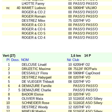
LHOTTE Fanny
00
PASS'O PASS'O
nc
40
MAMET Ludovic
66
5906HF VALMO
ROGER & CO 2
00
PASS'O PASS'O
ROGER Romain
00
PASS'O PASS'O
DESTREZ Mike
75
0207HF VO
ROGER & CO 3
00
PASS'O PASS'O
ROGER & CO 6
00
PASS'O PASS'O
ROGER & CO 5
00
PASS'O PASS'O
ROGER & CO 4
00
PASS'O PASS'O
Vert (27)
1,6 km
14 P
Pl
Doss.
NOM
Né
Club
1
DELCUSE Linaël
10
6205HF O2
2
DRUZETIC Maxime
08
7512IF RO'Paris
3
DESSAILLY Flora
08
5909HF CapOnord
4
DESTREZ Habygaël
08
0207HF VO
5
DE VLIEGER Thibault
08
0207HF VO
6
4
DEMAZURE Famille
PASS'O PASS'O
7
5
DEMAZURE Charlie
PASS'O PASS'O
8
BADOR Eloïse
10
0207HF VO
9
OLIVIER Maïa
10
5116GE ASO Sillery
10
SCHNEIDER Rose
11
5116GE ASO Sillery
11
DESTREZ Woody
12
0207HF VO
12
MINEUR Maëlys
08
5116GE ASO Sillery