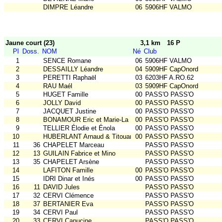
DIMPRE Léandre
06
5906HF VALMO
Jaune court (23)
3,1 km
16 P
Pl
Doss.
NOM
Né
Club
1
SENCE Romane
06
5906HF VALMO
2
DESSAILLY Léandre
04
5909HF CapOnord
3
PERETTI Raphaël
03
6203HF A.RO.62
4
RAU Maél
03
5909HF CapOnord
5
HUGET Famille
00
PASS'O PASS'O
6
JOLLY David
00
PASS'O PASS'O
7
JACQUET Justine
00
PASS'O PASS'O
8
BONAMOUR Eric et Marie-La
00
PASS'O PASS'O
9
TELLIER Élodie et Énola
00
PASS'O PASS'O
10
HUBERLANT Arnaud & Titouan
00
PASS'O PASS'O
11
36
CHAPELET Marceau
PASS'O PASS'O
12
13
GUILAIN Fabrice et Mino
PASS'O PASS'O
13
35
CHAPELET Arsène
PASS'O PASS'O
14
LAFITON Famille
00
PASS'O PASS'O
15
IDRI Dinar et Inés
00
PASS'O PASS'O
16
11
DAVID Jules
PASS'O PASS'O
17
32
CERVI Clémence
PASS'O PASS'O
18
37
BERTANIER Eva
PASS'O PASS'O
19
34
CERVI Paul
PASS'O PASS'O
20
33
CERVI Capucine
PASS'O PASS'O