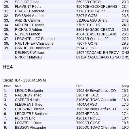
29.
SALLIOT Julien
3502BR CRCO
23:3
30.
FLAMENT Régis
4504CE ASCO ORLEANS
23:4
31.
CHASTEL Vincent
7716IF BALISE 77
23:4
32.
PAYSSAN Valentin
7807IF GO78
23:5
33.
ANDRE Camille
5116GE ASO Sillery
24:1
34.
MOUTAULT Yoann
3705CE COTS
24:3
35.
RICHAUD Adrien
3308NA SAGC CESTAS
25:3
36.
REINEN Franck
4504CE ASCO ORLEANS
26:5
37.
LECONTELLEC Bertrand
2904BR Quimper 29
27:2
38.
RAUTURIER Christophe
7807IF GO78
29:2
39.
GANDELIN Emmanuel
3914BF JSO
30:2
DELENNE William
1307PZ ACA AIX EN PROV
DN
RINGOT Mathieu
6911AR ASUL SPORTS NAT
DN
HE4
Circuit HE4 - 3330 M 165 M
Place
Nom
Club
Temp
1.
LEDUC Benjamin
1905NA BriveCorrèzeCO
16:1
2.
RADONDY Théo
5907HF T.A.D.
16:3
3.
CAPBERN Loïc
3105OC TOAC Orientatio
16:4
4.
FLEURENT Théo
7404AR ASO
17:0
5.
CRESPIN Célestin
1905NA BriveCorrèzeCO
17:2
6.
LEPOUTRE Benjamin
5907HF T.A.D.
17:4
7.
PERRIN Eric
4201AR NOSE
18:4
8.
LOCATELLI Yann
7309AR COCS
18:5
9.
BESSON Alexandre
3105OC TOAC Orientatio
19:0