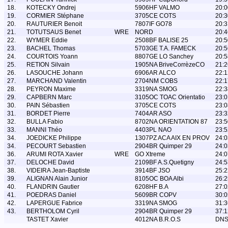
18.
KOTECKY Ondrej
5906HF VALMO
20:0
19.
CORMIER Stéphane
3705CE COTS
20:3
20.
RAUTURIER Benoit
7807IF GO78
20:3
21.
TOTUTSAUS Benet
WRE
NORD
20:4
22.
WYMER Eddie
2508BF BALISE 25
20:5
23.
BACHEL Thomas
5703GE T.A. FAMECK
20:5
24.
COURTOIS Yoann
8807GE LO Sanchey
20:5
25.
RETION Silvain
1905NA BriveCorrèzeCO
21:2
26.
LASOUCHE Johann
6906AR ALCO
22:1
27.
MARCHAND Valentin
2704NM COBS
22:1
28.
PEYRON Maxime
3319NA SMOG
22:3
29.
CAPBERN Marc
3105OC TOAC Orientatio
23:0
30.
PAIN Sébastien
3705CE COTS
23:0
31.
BORDET Pierre
7404AR ASO
23:3
32.
BULLA Fabio
8702NA ORIENTATION 87
23:5
33.
MANNI Théo
4403PL NAO
23:5
34.
JOEDICKE Philippe
1307PZ ACA AIX EN PROV
24:0
34.
PECOURT Sebastien
2904BR Quimper 29
24:0
36.
ARUMI ROTA Xavier
WRE
GO Xtreme
24:0
37.
DELOCHE David
2109BF A.S.Quetigny
24:5
38.
VIDEIRA Jean-Baptiste
3914BF JSO
25:2
39.
ALIGNAN Alain Junior
8105OC BOA Albi
26:2
40.
FLANDRIN Gautier
6208HF B.A
27:0
41.
POEDRAS Daniel
5609BR COPV
30:0
42.
LAPERGUE Fabrice
3319NA SMOG
31:3
43.
BERTHOLOM Cyril
2904BR Quimper 29
37:1
TASTET Xavier
4012NA B.R.O.S
DN