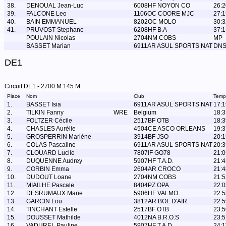
38.
DENOUAL Jean-Luc
6008HF NOYON CO
26:2
39.
FALCONE Leo
1106OC COORE MJC
27:1
40.
BAIN EMMANUEL
8202OC MOLO
30:3
41.
PRUVOST Stephane
6208HF B.A
37:1
POULAIN Nicolas
2704NM COBS
MP
BASSET Marian
6911AR ASUL SPORTS NAT
DN
DE1
Circuit DE1 - 2700 M 145 M
Place
Nom
Club
Temp
1.
BASSET Isia
6911AR ASUL SPORTS NAT
17:1
2.
TILKIN Fanny
WRE
Belgium
18:3
3.
FOLTZER Cécile
2517BF OTB
18:3
4.
CHASLES Aurélie
4504CE ASCO ORLEANS
19:3
5.
GROSPERRIN Marlène
3914BF JSO
20:1
6.
COLAS Pascaline
6911AR ASUL SPORTS NAT
20:3
7.
CLOUARD Lucile
7807IF GO78
21:0
8.
DUQUENNE Audrey
5907HF T.A.D.
21:4
9.
CORBIN Emma
2604AR CROCO
21:4
10.
DUDOUT Loane
2704NM COBS
21:5
11.
MIAILHE Pascale
8404PZ OPA
22:0
12.
DESRUMAUX Marie
5906HF VALMO
22:5
13.
GARCIN Lou
3812AR BOL D'AIR
22:5
14.
TINCHANT Estelle
2517BF OTB
23:5
15.
DOUSSET Mathilde
4012NA B.R.O.S
23:5
16.
VADUREL Pauline
5907HF T.A.D.
24:1