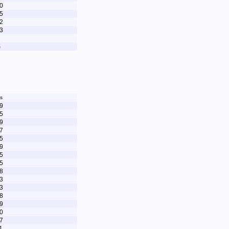
0
5
2
3
S
s
9
5
9
7
5
9
5
5
8
3
3
8
9
0
7
1