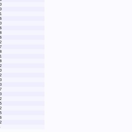
0
0
1
6
0
6
8
6
2
7
8
1
8
2
0
2
3
3
7
3
2
5
2
5
6
2
S