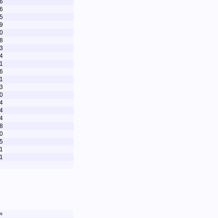
6
6
5
9
0
8
3
4
1
6
1
3
0
4
4
4
8
0
5
1
1
s