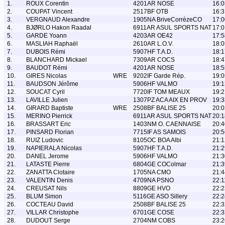
1.
ROUX Corentin
4201AR NOSE
16:0
2.
COUPAT Vincent
2517BF OTB
16:3
3.
VERGNAUD Alexandre
1905NA BriveCorrèzeCO
17:0
4.
BJØRLO Hakon Raadal
6911AR ASUL SPORTS NAT
17:0
5.
GARDE Yoann
4203AR OE42
17:5
6.
MASLIAH Raphaël
2610AR L.O.V.
18:0
7.
DUBOIS Rémi
5907HF T.A.D.
18:1
8.
BLANCHARD Mickael
7309AR COCS
18:4
9.
BAUDOT Rémi
4201AR NOSE
18:5
10.
GIRES Nicolas
WRE
9202IF Garde Rép.
19:0
11.
BAUDSON Jérôme
5906HF VALMO
19:1
12.
SOUCAT Cyril
7720IF TOM MEAUX
19:2
13.
LAVILLE Julien
1307PZ ACA AIX EN PROV
19:3
14.
GIRARD Baptiste
WRE
2508BF BALISE 25
20:0
15.
MERINO Pierrick
6911AR ASUL SPORTS NAT
20:1
16.
BRASSART Eric
1403NM O. CAENNAISE
20:4
17.
PINSARD Florian
7715IF AS SAMOIS
20:5
18.
RUIZ Ludovic
8105OC BOA Albi
21:1
19.
NAPIERALA Nicolas
5907HF T.A.D.
21:2
20.
DANEL Jerome
5906HF VALMO
21:3
21.
LATASTE Pierre
6804GE COColmar
21:3
22.
ZANATTA Clotaire
1705NA CMO
21:4
23.
VALENTIN Denis
4709NA PSNO
22:1
24.
CREUSAT Nils
8809GE HVO
22:2
25.
BLUM Simon
5116GE ASO Sillery
22:2
26.
COCTEAU David
2508BF BALISE 25
22:3
27.
VILLAR Christophe
6701GE COSE
22:3
28.
DUDOUT Serge
2704NM COBS
23:2