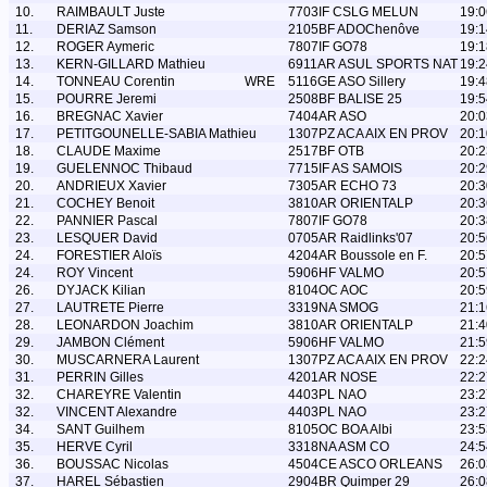
10.
RAIMBAULT Juste
7703IF CSLG MELUN
19:0
11.
DERIAZ Samson
2105BF ADOChenôve
19:1
12.
ROGER Aymeric
7807IF GO78
19:1
13.
KERN-GILLARD Mathieu
6911AR ASUL SPORTS NAT
19:2
14.
TONNEAU Corentin
WRE
5116GE ASO Sillery
19:4
15.
POURRE Jeremi
2508BF BALISE 25
19:5
16.
BREGNAC Xavier
7404AR ASO
20:0
17.
PETITGOUNELLE-SABIA Mathieu
1307PZ ACA AIX EN PROV
20:1
18.
CLAUDE Maxime
2517BF OTB
20:2
19.
GUELENNOC Thibaud
7715IF AS SAMOIS
20:2
20.
ANDRIEUX Xavier
7305AR ECHO 73
20:3
21.
COCHEY Benoit
3810AR ORIENTALP
20:3
22.
PANNIER Pascal
7807IF GO78
20:3
23.
LESQUER David
0705AR Raidlinks'07
20:5
24.
FORESTIER Aloïs
4204AR Boussole en F.
20:5
24.
ROY Vincent
5906HF VALMO
20:5
26.
DYJACK Kilian
8104OC AOC
20:5
27.
LAUTRETE Pierre
3319NA SMOG
21:1
28.
LEONARDON Joachim
3810AR ORIENTALP
21:4
29.
JAMBON Clément
5906HF VALMO
21:5
30.
MUSCARNERA Laurent
1307PZ ACA AIX EN PROV
22:2
31.
PERRIN Gilles
4201AR NOSE
22:2
32.
CHAREYRE Valentin
4403PL NAO
23:2
32.
VINCENT Alexandre
4403PL NAO
23:2
34.
SANT Guilhem
8105OC BOA Albi
23:5
35.
HERVE Cyril
3318NA ASM CO
24:5
36.
BOUSSAC Nicolas
4504CE ASCO ORLEANS
26:0
37.
HAREL Sébastien
2904BR Quimper 29
26:0