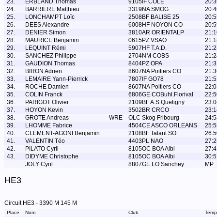
23.
ERBLAND Thomas
9105IF COLE
20:3
24.
BARRIERE Matthieu
3319NA SMOG
20:4
25.
LONCHAMPT Loïc
2508BF BALISE 25
20:5
26.
DEES Alexandre
6008HF NOYON CO
20:5
27.
DENIER Simon
3810AR ORIENTALP
21:1
28.
MAURICE Benjamin
0615PZ VSAO
21:1
29.
LEQUINT Rémi
5907HF T.A.D.
21:2
30.
SANCHEZ Philippe
2704NM COBS
21:2
31.
GAUDION Thomas
8404PZ OPA
21:3
32.
BIRON Adrien
8607NA Poitiers CO
21:3
33.
LEMAIRE Yann-Pierrick
7807IF GO78
21:5
34.
ROCHE Damien
8607NA Poitiers CO
22:0
35.
COLIN Franck
6806GE COBuhl.Florival
22:5
36.
PARIGOT Olivier
2109BF A.S.Quetigny
23:0
37.
HOYON Kevin
3502BR CRCO
23:1
38.
GROTE Andreas
WRE
OLC Skog Fribourg
24:5
39.
LHOMME Fabrice
4504CE ASCO ORLEANS
25:5
40.
CLEMENT-AGONI Benjamin
2108BF Talant SO
26:5
41.
VALENTIN Téo
4403PL NAO
27:2
42.
PILATO Cyril
8105OC BOA Albi
27:4
43.
DIDYME Christophe
8105OC BOA Albi
30:5
JOLY Cyril
8807GE LO Sanchey
MP
HE3
Circuit HE3 - 3390 M 145 M
Place
Nom
Club
Temp