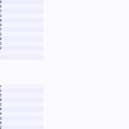
9
5
7
0
9
9
7
2
6
2
2
S
S
s
1
5
9
2
6
4
0
8
2