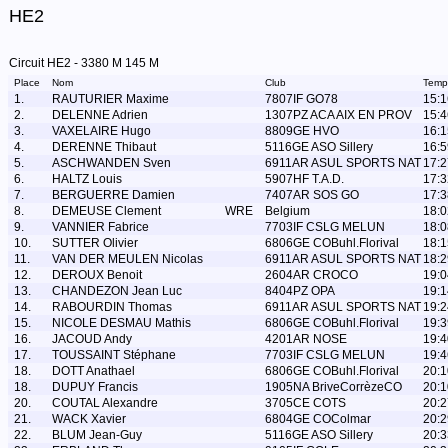
HE2
Circuit HE2 - 3380 M 145 M
Place
Nom
Club
Temp
1.
RAUTURIER Maxime
7807IF GO78
15:1
2.
DELENNE Adrien
1307PZ ACA AIX EN PROV
15:4
3.
VAXELAIRE Hugo
8809GE HVO
16:1
4.
DERENNE Thibaut
5116GE ASO Sillery
16:5
5.
ASCHWANDEN Sven
6911AR ASUL SPORTS NAT
17:2
6.
HALTZ Louis
5907HF T.A.D.
17:3
7.
BERGUERRE Damien
7407AR SOS GO
17:3
8.
DEMEUSE Clement
WRE
Belgium
18:0
9.
VANNIER Fabrice
7703IF CSLG MELUN
18:0
10.
SUTTER Olivier
6806GE COBuhl.Florival
18:1
11.
VAN DER MEULEN Nicolas
6911AR ASUL SPORTS NAT
18:2
12.
DEROUX Benoit
2604AR CROCO
19:0
13.
CHANDEZON Jean Luc
8404PZ OPA
19:1
14.
RABOURDIN Thomas
6911AR ASUL SPORTS NAT
19:2
15.
NICOLE DESMAU Mathis
6806GE COBuhl.Florival
19:3
16.
JACOUD Andy
4201AR NOSE
19:4
17.
TOUSSAINT Stéphane
7703IF CSLG MELUN
19:4
18.
DOTT Anathael
6806GE COBuhl.Florival
20:1
18.
DUPUY Francis
1905NA BriveCorrèzeCO
20:1
20.
COUTAL Alexandre
3705CE COTS
20:2
21.
WACK Xavier
6804GE COColmar
20:2
22.
BLUM Jean-Guy
5116GE ASO Sillery
20:3