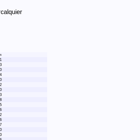
calquier
s
1
3
0
4
0
2
0
3
8
5
6
2
6
7
0
0
6