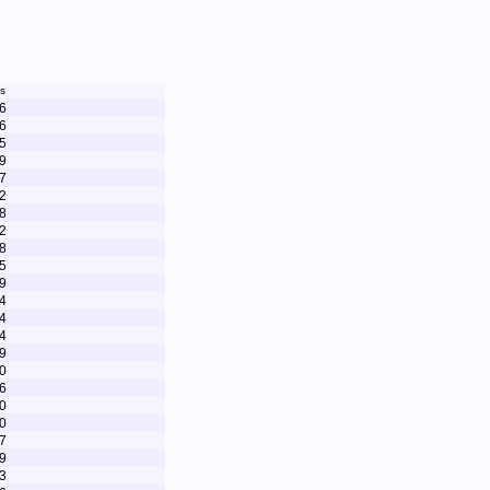
s
6
6
5
9
7
2
8
2
8
5
9
4
4
4
9
0
6
0
0
7
9
3