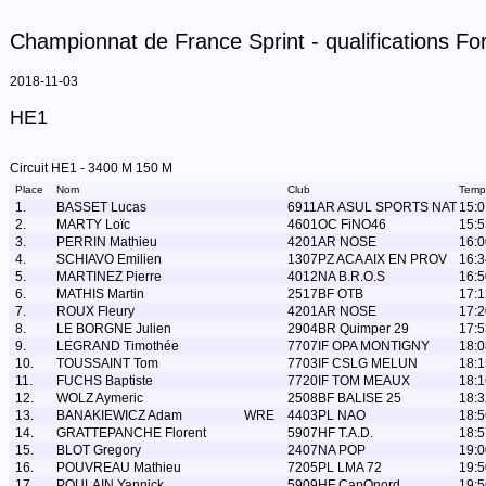
Championnat de France Sprint - qualifications For
2018-11-03
HE1
Circuit HE1 - 3400 M 150 M
Place
Nom
Club
Temp
1.
BASSET Lucas
6911AR ASUL SPORTS NAT
15:0
2.
MARTY Loïc
4601OC FiNO46
15:5
3.
PERRIN Mathieu
4201AR NOSE
16:0
4.
SCHIAVO Emilien
1307PZ ACA AIX EN PROV
16:3
5.
MARTINEZ Pierre
4012NA B.R.O.S
16:5
6.
MATHIS Martin
2517BF OTB
17:1
7.
ROUX Fleury
4201AR NOSE
17:2
8.
LE BORGNE Julien
2904BR Quimper 29
17:5
9.
LEGRAND Timothée
7707IF OPA MONTIGNY
18:0
10.
TOUSSAINT Tom
7703IF CSLG MELUN
18:1
11.
FUCHS Baptiste
7720IF TOM MEAUX
18:1
12.
WOLZ Aymeric
2508BF BALISE 25
18:3
13.
BANAKIEWICZ Adam
WRE
4403PL NAO
18:5
14.
GRATTEPANCHE Florent
5907HF T.A.D.
18:5
15.
BLOT Gregory
2407NA POP
19:0
16.
POUVREAU Mathieu
7205PL LMA 72
19:5
17.
POULAIN Yannick
5909HF CapOnord
19:5