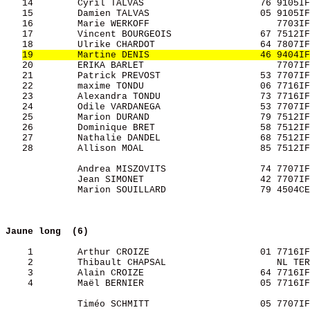
   14        Cyril TALVAS                     76 9105IF
   15        Damien TALVAS                    05 9105IF
   16        Marie WERKOFF                       7703IF
   17        Vincent BOURGEOIS                67 7512IF
   18        Ulrike CHARDOT                   64 7807IF
19        Martine DENIS                    46 9404IF
   20        ERIKA BARLET                        7707IF
   21        Patrick PREVOST                  53 7707IF
   22        maxime TONDU                     06 7716IF
   23        Alexandra TONDU                  73 7716IF
   24        Odile VARDANEGA                  53 7707IF
   25        Marion DURAND                    79 7512IF
   26        Dominique BRET                   58 7512IF
   27        Nathalie DANDEL                  68 7512IF
   28        Allison MOAL                     85 7512IF
             Andrea MISZOVITS                 74 7707IF
             Jean SIMONET                     42 7707IF
             Marion SOUILLARD                 79 4504CE
Jaune long  (6)
    1        Arthur CROIZE                    01 7716IF
    2        Thibault CHAPSAL                    NL TER
    3        Alain CROIZE                     64 7716IF
    4        Maël BERNIER                     05 7716IF
             Timéo SCHMITT                    05 7707IF