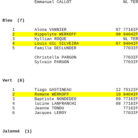
             Emmanuel CALLOT                     NL TER
Bleu  (7)
    1        Alona VANNIER                    07 7716IF
2        Hippolyte WERKOFF                08 9404IF
    3        Kyllian ROQUE                       NL TER
4        Louis GIL SILVEIRA               07 9404IF
    5        Famille DECLUNDER                   7703IF
             Christelle PARGON                   7703IF
             Sylvain PARGON                      7703IF
Vert  (6)
    1        Tiago GASTINEAU                  12 7512IF
2        Romane WERKOFF                   10 9404IF
    3        Baptiste NONDEDEO                09 7716IF
    4        lucine LANFRANCHI                08 7716IF
    5        Jeanne TONDU                        7716IF
    6        Jacques LEROY                       7703IF
Jalonné  (1)