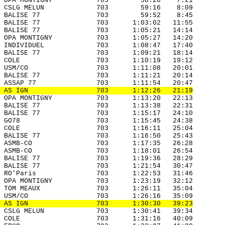
 OPA MONTIGNY           703        58:28    7:21 

 CSLG MELUN             703        59:16    8:09 

 BALISE 77              703        59:52    8:45 

 BALISE 77              703      1:03:02   11:55 

 BALISE 77              703      1:05:21   14:14 

 OPA MONTIGNY           703      1:05:27   14:20 

 INDIVIDUEL             703      1:08:47   17:40 

 BALISE 77              703      1:09:21   18:14 

 COLE                   703      1:10:19   19:12 

 USM/CO                 703      1:11:08   20:01 

 BALISE 77              703      1:11:21   20:14 

 ASSAP 77               703      1:11:54   20:47 

 AS IGN                 703      1:12:26   21:19
 OPA MONTIGNY           703      1:13:20   22:13 

 BALISE 77              703      1:13:38   22:31 

 BALISE 77              703      1:15:17   24:10 

 GO78                   703      1:15:45   24:38 

 COLE                   703      1:16:11   25:04 

 BALISE 77              703      1:16:50   25:43 

 ASMB-CO                703      1:17:35   26:28 

 ASMB-CO                703      1:18:01   26:54 

 BALISE 77              703      1:19:36   28:29 

 BALISE 77              703      1:21:54   30:47 

 RO'Paris               703      1:22:53   31:46 

 OPA MONTIGNY           703      1:23:19   32:12 

 TOM MEAUX              703      1:26:11   35:04 

 USM/CO                 703      1:26:16   35:09 

 AS IGN                 703      1:30:30   39:23
 CSLG MELUN             703      1:30:41   39:34 

 COLE                   703      1:31:16   40:09 
