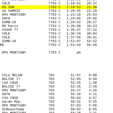
 COLE                   7703 C   1:18:52   20:37 

 AS IGN                 7703 C   1:19:53   21:38
 AS SAMOIS              7703 C   1:20:35   22:20 

 OPA MONTIGNY           7703 C   1:23:18   25:03 

 ERCO                   7703 C   1:24:05   25:50 

 ASMB-CO                7703 C   1:24:42   26:27 

 RO'Paris               7703 C   1:35:08   36:53 

 ASSAP 77               7703 C   1:35:47   37:32 

 COLE                   7703 C   1:36:19   38:04 

 COLE                   7703 C   1:37:56   39:41 

 ASMB-CO                7703 C   1:53:07   54:52 

RE                      7703 C   1:53:44   55:29 

 OPA MONTIGNY           7703 C        pm         

 CSLG MELUN             703        51:07    0:00 

 BALISE 77              703        52:05    0:58 

 CSA CNSD               703        52:45    1:38 

 BALISE 77              703        53:35    2:28 

 OPA MONTIGNY           703        54:27    3:20 

 GO78                   703        55:18    4:11 

 CSA CNSD               703        56:04    4:57 

 Garde Rép.             703        56:32    5:25 

 OPA MONTIGNY           703        57:03    5:56 

 ACBeauchamp            703        58:02    6:55 
