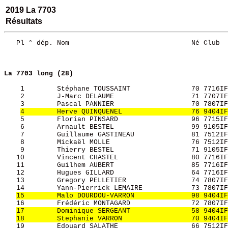
2019 La 7703
Résultats
   Pl ° dép. Nom                              Né Club  
La 7703 long (28)
    1        Stéphane TOUSSAINT               70 7716IF
    2        J-Marc DELAUME                   71 7707IF
    3        Pascal PANNIER                   70 7807IF
4        Herve QUINQUENEL                 76 9404IF
    5        Florian PINSARD                  96 7715IF
    6        Arnault BESTEL                   99 9105IF
    7        Guillaume GASTINEAU              81 7512IF
    8        Mickaël MOLLE                    76 7512IF
    9        Thierry BESTEL                   71 9105IF
   10        Vincent CHASTEL                  80 7716IF
   11        Guilhem AUBERT                   85 7716IF
   12        Hugues GILLARD                   64 7716IF
   13        Gregory PELLETIER                74 7807IF
   14        Yann-Pierrick LEMAIRE            73 7807IF
15        Malo DOURDOU-VARRON              98 9404IF
   16        Frédéric MONTAGARD               72 7807IF
17        Dominique SERGEANT               58 9404IF
18        Stephanie VARRON                 70 9404IF
   19        Edouard SALATHE                  66 7512IF