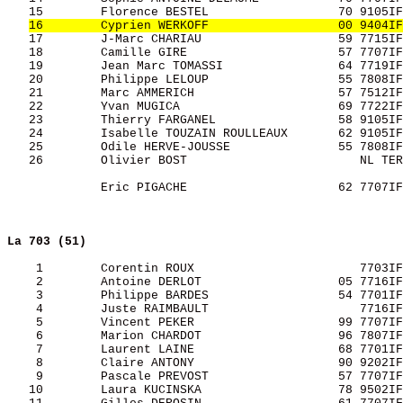
   15        Florence BESTEL                  70 9105IF
16        Cyprien WERKOFF                  00 9404IF
   17        J-Marc CHARIAU                   59 7715IF
   18        Camille GIRE                     57 7707IF
   19        Jean Marc TOMASSI                64 7719IF
   20        Philippe LELOUP                  55 7808IF
   21        Marc AMMERICH                    57 7512IF
   22        Yvan MUGICA                      69 7722IF
   23        Thierry FARGANEL                 58 9105IF
   24        Isabelle TOUZAIN ROULLEAUX       62 9105IF
   25        Odile HERVE-JOUSSE               55 7808IF
   26        Olivier BOST                        NL TER
             Eric PIGACHE                     62 7707IF
La 703 (51)
    1        Corentin ROUX                       7703IF
    2        Antoine DERLOT                   05 7716IF
    3        Philippe BARDES                  54 7701IF
    4        Juste RAIMBAULT                     7716IF
    5        Vincent PEKER                    99 7707IF
    6        Marion CHARDOT                   96 7807IF
    7        Laurent LAINE                    68 7701IF
    8        Claire ANTONY                    90 9202IF
    9        Pascale PREVOST                  57 7707IF
   10        Laura KUCINSKA                   78 9502IF