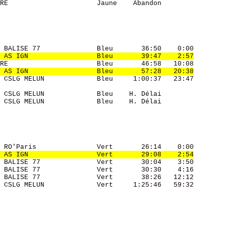
RE                      Jaune    Abandon         

 BALISE 77              Bleu       36:50    0:00 

 AS IGN                 Bleu       39:47    2:57
RE                      Bleu       46:58   10:08 

 AS IGN                 Bleu       57:28   20:38
 CSLG MELUN             Bleu     1:00:37   23:47 

 CSLG MELUN             Bleu    H. Délai         

 CSLG MELUN             Bleu    H. Délai         

 RO'Paris               Vert       26:14    0:00 

 AS IGN                 Vert       29:08    2:54
 BALISE 77              Vert       30:04    3:50 

 BALISE 77              Vert       30:30    4:16 

 BALISE 77              Vert       38:26   12:12 

 CSLG MELUN             Vert     1:25:46   59:32 
