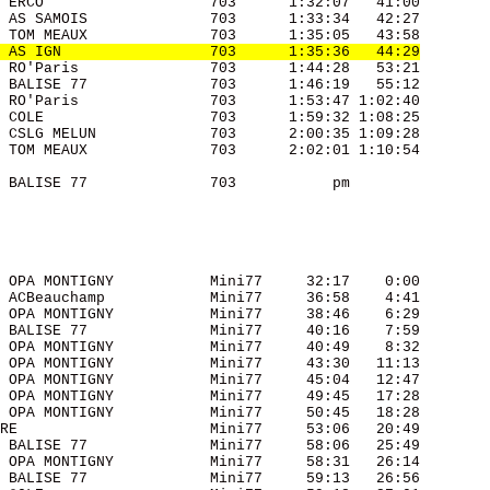
 ERCO                   703      1:32:07   41:00 

 AS SAMOIS              703      1:33:34   42:27 

 TOM MEAUX              703      1:35:05   43:58 

 AS IGN                 703      1:35:36   44:29
 RO'Paris               703      1:44:28   53:21 

 BALISE 77              703      1:46:19   55:12 

 RO'Paris               703      1:53:47 1:02:40 

 COLE                   703      1:59:32 1:08:25 

 CSLG MELUN             703      2:00:35 1:09:28 

 TOM MEAUX              703      2:02:01 1:10:54 

 BALISE 77              703           pm         

 OPA MONTIGNY           Mini77     32:17    0:00 

 ACBeauchamp            Mini77     36:58    4:41 

 OPA MONTIGNY           Mini77     38:46    6:29 

 BALISE 77              Mini77     40:16    7:59 

 OPA MONTIGNY           Mini77     40:49    8:32 

 OPA MONTIGNY           Mini77     43:30   11:13 

 OPA MONTIGNY           Mini77     45:04   12:47 

 OPA MONTIGNY           Mini77     49:45   17:28 

 OPA MONTIGNY           Mini77     50:45   18:28 

RE                      Mini77     53:06   20:49 

 BALISE 77              Mini77     58:06   25:49 

 OPA MONTIGNY           Mini77     58:31   26:14 

 BALISE 77              Mini77     59:13   26:56 
