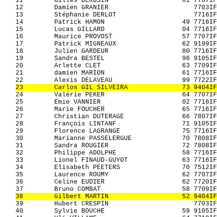
   11        Gilles DEROSIN                   61 7707IF
   12        Damien GRANIER                      7703IF
   13        Stéphanie DERLOT                    7716IF
   14        Patrick HAMON                    49 7716IF
   15        Lucas GILLARD                    04 7716IF
   16        Maurice PROVOST                  57 7707IF
   17        Patrick MIGNEAUX                 62 9199IF
   18        Julien GARDEUR                   80 7716IF
   19        Sandra BESTEL                    96 9105IF
   20        Arlette CLET                     63 7709IF
   21        damien MARION                    61 7716IF
   22        Alexis DELAVEAU                  99 7722IF
23        Carlos GIL SILVEIRA              73 9404IF
   24        Valérie PEKER                    64 7707IF
   25        Emie VANNIER                     02 7716IF
   26        Marie FOUCHER                    65 7716IF
   27        Christian DUTERAGE               66 7807IF
   28        François LINTANF                 71 9105IF
   29        Florence LAGRANGE                75 7716IF
   30        Marianne PASSELERGUE             70 7808IF
   31        Sandra ROUGIER                   72 7808IF
   32        Philippe ADOLPHE                 58 7716IF
   33        Lionel FINAUD-GUYOT              63 7716IF
   34        Elisabeth PEETERS                70 7512IF
   35        Laurence ROUMY                   62 7707IF
   36        Celine EUDIER                    62 7720IF
   37        Bruno COMBAT                     58 7709IF
38        Gilbert MARTIN                   52 9404IF
   39        Hubert CRESPIN                      7703IF
   40        Sylvie BOUCHE                    59 9105IF