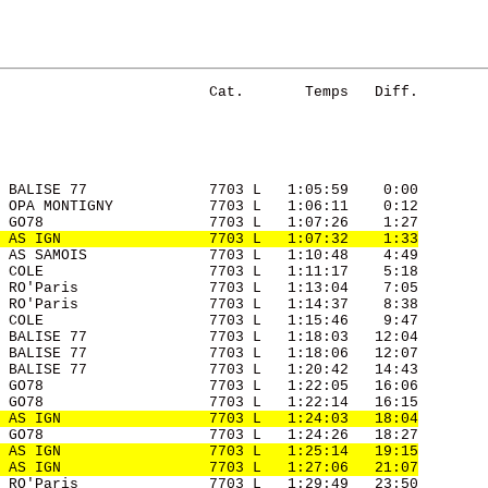
                        Cat.       Temps   Diff. 

 BALISE 77              7703 L   1:05:59    0:00 

 OPA MONTIGNY           7703 L   1:06:11    0:12 

 GO78                   7703 L   1:07:26    1:27 

 AS IGN                 7703 L   1:07:32    1:33
 AS SAMOIS              7703 L   1:10:48    4:49 

 COLE                   7703 L   1:11:17    5:18 

 RO'Paris               7703 L   1:13:04    7:05 

 RO'Paris               7703 L   1:14:37    8:38 

 COLE                   7703 L   1:15:46    9:47 

 BALISE 77              7703 L   1:18:03   12:04 

 BALISE 77              7703 L   1:18:06   12:07 

 BALISE 77              7703 L   1:20:42   14:43 

 GO78                   7703 L   1:22:05   16:06 

 GO78                   7703 L   1:22:14   16:15 

 AS IGN                 7703 L   1:24:03   18:04
 GO78                   7703 L   1:24:26   18:27 

 AS IGN                 7703 L   1:25:14   19:15
 AS IGN                 7703 L   1:27:06   21:07
 RO'Paris               7703 L   1:29:49   23:50 
