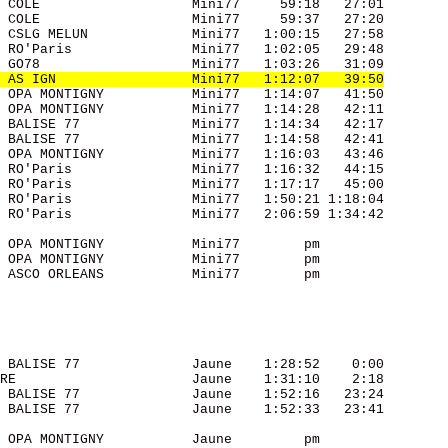
 COLE                   Mini77     59:18   27:01 

 COLE                   Mini77     59:37   27:20 

 CSLG MELUN             Mini77   1:00:15   27:58 

 RO'Paris               Mini77   1:02:05   29:48 

 GO78                   Mini77   1:03:26   31:09 

 AS IGN                 Mini77   1:12:07   39:50
 OPA MONTIGNY           Mini77   1:14:07   41:50 

 OPA MONTIGNY           Mini77   1:14:28   42:11 

 BALISE 77              Mini77   1:14:34   42:17 

 BALISE 77              Mini77   1:14:58   42:41 

 OPA MONTIGNY           Mini77   1:16:03   43:46 

 RO'Paris               Mini77   1:16:32   44:15 

 RO'Paris               Mini77   1:17:17   45:00 

 RO'Paris               Mini77   1:50:21 1:18:04 

 RO'Paris               Mini77   2:06:59 1:34:42 

 OPA MONTIGNY           Mini77        pm         

 OPA MONTIGNY           Mini77        pm         

 ASCO ORLEANS           Mini77        pm         

 BALISE 77              Jaune    1:28:52    0:00 

RE                      Jaune    1:31:10    2:18 

 BALISE 77              Jaune    1:52:16   23:24 

 BALISE 77              Jaune    1:52:33   23:41 

 OPA MONTIGNY           Jaune         pm         
