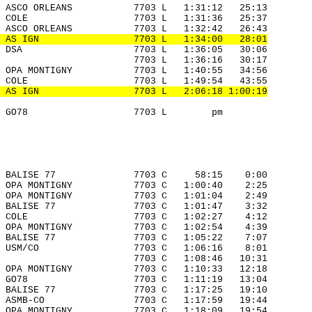
 ASCO ORLEANS           7703 L   1:31:12   25:13 

 COLE                   7703 L   1:31:36   25:37 

 ASCO ORLEANS           7703 L   1:32:42   26:43 

 AS IGN                 7703 L   1:34:00   28:01
 DSA                    7703 L   1:36:05   30:06 

                        7703 L   1:36:16   30:17 

 OPA MONTIGNY           7703 L   1:40:55   34:56 

 COLE                   7703 L   1:49:54   43:55 

 AS IGN                 7703 L   2:06:18 1:00:19
 GO78                   7703 L        pm         

 BALISE 77              7703 C     58:15    0:00 

 OPA MONTIGNY           7703 C   1:00:40    2:25 

 OPA MONTIGNY           7703 C   1:01:04    2:49 

 BALISE 77              7703 C   1:01:47    3:32 

 COLE                   7703 C   1:02:27    4:12 

 OPA MONTIGNY           7703 C   1:02:54    4:39 

 BALISE 77              7703 C   1:05:22    7:07 

 USM/CO                 7703 C   1:06:16    8:01 

                        7703 C   1:08:46   10:31 

 OPA MONTIGNY           7703 C   1:10:33   12:18 

 GO78                   7703 C   1:11:19   13:04 

 BALISE 77              7703 C   1:17:25   19:10 

 ASMB-CO                7703 C   1:17:59   19:44 

 OPA MONTIGNY           7703 C   1:18:09   19:54 
