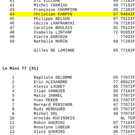
   41        Uli VILLAME                      64 7719IF
   42        Michel CHARIAU                   48 7715IF
   43        Françoise CHAMPION               65 7720IF
44        Christian KARPYN                 57 9404IF
   45        Philippe BELAUD                  67 7512IF
   46        Cécile LANFRANCHI                70 7716IF
   47        Caroline BOULAIS                 81 7512IF
   48        Isabelle LINTANF                 72 9105IF
   49        Pierre DURIEUX                      7703IF
   50        Nathalie MARIN                   68 7720IF
             Gilles DE LAMINNE                65 7716IF
La Mini 77 (31)
    1        Baptiste DELORME                 05 7707IF
    2        Eric ALEXANDRE                   77 9502IF
    3        Alexis LAUDET                    05 7707IF
    4        Ilian VANNIER                    05 7716IF
    5        Matis JANNEL                     06 7707IF
    6        Yves PEKER                       63 7707IF
    7        Bernard PERICHON                 47 7707IF
    8        Rudi HEROUARD                    05 7707IF
    9        Michel SOL                       48 7707IF
   10        Arnolds KUCINSKIS                   NL TER
   11        Robin GUERINI                    07 7716IF
   12        Roselyne LABEUR                  49 7707IF
   13        Alice GUERINI                    06 7716IF