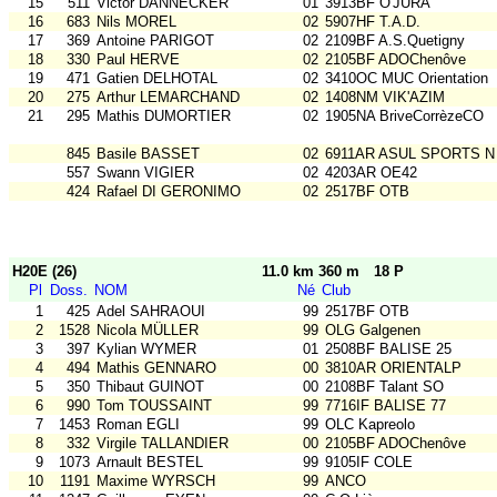
15
511
Victor DANNECKER
01
3913BF O'JURA
16
683
Nils MOREL
02
5907HF T.A.D.
17
369
Antoine PARIGOT
02
2109BF A.S.Quetigny
18
330
Paul HERVE
02
2105BF ADOChenôve
19
471
Gatien DELHOTAL
02
3410OC MUC Orientation
20
275
Arthur LEMARCHAND
02
1408NM VIK'AZIM
21
295
Mathis DUMORTIER
02
1905NA BriveCorrèzeCO
845
Basile BASSET
02
6911AR ASUL SPORTS N
557
Swann VIGIER
02
4203AR OE42
424
Rafael DI GERONIMO
02
2517BF OTB
H20E (26)
11.0 km 360 m
18 P
Pl
Doss.
NOM
Né
Club
1
425
Adel SAHRAOUI
99
2517BF OTB
2
1528
Nicola MÜLLER
99
OLG Galgenen
3
397
Kylian WYMER
01
2508BF BALISE 25
4
494
Mathis GENNARO
00
3810AR ORIENTALP
5
350
Thibaut GUINOT
00
2108BF Talant SO
6
990
Tom TOUSSAINT
99
7716IF BALISE 77
7
1453
Roman EGLI
99
OLC Kapreolo
8
332
Virgile TALLANDIER
00
2105BF ADOChenôve
9
1073
Arnault BESTEL
99
9105IF COLE
10
1191
Maxime WYRSCH
99
ANCO