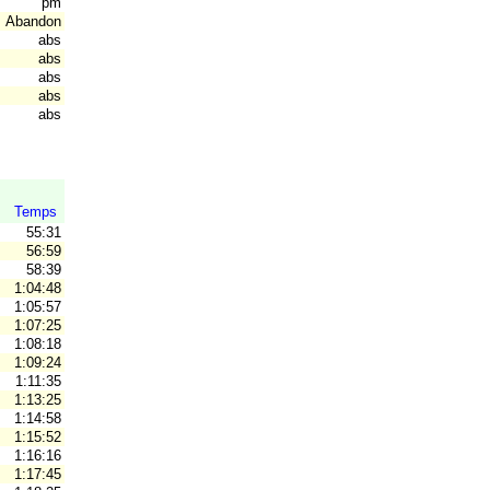
pm
Abandon
abs
abs
abs
abs
abs
Temps
55:31
56:59
58:39
1:04:48
1:05:57
1:07:25
1:08:18
1:09:24
1:11:35
V
1:13:25
1:14:58
1:15:52
1:16:16
1:17:45