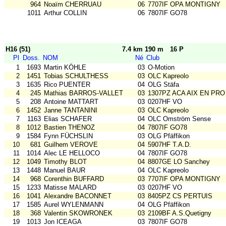
964
Noaïm CHERRUAU
06
7707IF OPA MONTIGNY
1011
Arthur COLLIN
06
7807IF GO78
H16 (51)
7.4 km 190 m
16 P
Pl
Doss.
NOM
Né
Club
1
1693
Martin KÖHLE
03
O-Motion
2
1451
Tobias SCHULTHESS
03
OLC Kapreolo
3
1635
Rico PUENTER
04
OLG Stäfa
4
245
Mathias BARROS-VALLET
03
1307PZ ACA AIX EN PRO
5
208
Antoine MATTART
03
0207HF VO
6
1452
Janne TANTANINI
03
OLC Kapreolo
7
1163
Elias SCHAFER
04
OLC Omström Sense
8
1012
Bastien THENOZ
04
7807IF GO78
9
1584
Fynn FÜCHSLIN
03
OLG Pfäffikon
10
681
Guilhem VEROVE
04
5907HF T.A.D.
11
1014
Alec LE HELLOCO
04
7807IF GO78
12
1049
Timothy BLOT
04
8807GE LO Sanchey
13
1448
Manuel BAUR
04
OLC Kapreolo
14
968
Corenthin BUFFARD
03
7707IF OPA MONTIGNY
15
1233
Matisse MALARD
03
0207HF VO
16
1041
Alexandre BACONNET
03
8405PZ CS PERTUIS
17
1585
Aurel WYLENMANN
04
OLG Pfäffikon
18
368
Valentin SKOWRONEK
03
2109BF A.S.Quetigny
19
1013
Jon ICEAGA
03
7807IF GO78