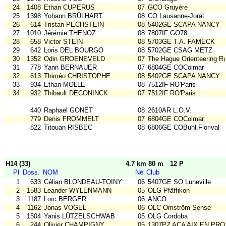
24
1408
Ethan CUPERUS
07
GCO Gruyère
25
1398
Yohann BRÜLHART
08
CO Lausanne-Jorat
26
614
Tristan PECHSTEIN
08
5402GE SCAPA NANCY
27
1010
Jérémie THENOZ
08
7807IF GO78
28
658
Victor STEIN
08
5703GE T.A. FAMECK
29
642
Loris DEL BOURGO
08
5702GE CSAG METZ
30
1352
Odin GROENEVELD
07
The Hague Orienteering R
31
778
Yann BERNAUER
07
6804GE COColmar
32
613
Thiméo CHRISTOPHE
08
5402GE SCAPA NANCY
33
934
Ethan MOLLE
08
7512IF RO'Paris
34
932
Thibault DECONINCK
07
7512IF RO'Paris
440
Raphael GONET
08
2610AR L.O.V.
779
Denis FROMMELT
07
6804GE COColmar
822
Titouan RISBEC
08
6806GE COBuhl.Florival
H14 (33)
4.7 km 80 m
12 P
Pl
Doss.
NOM
Né
Club
1
633
Célian BLONDEAU-TOINY
06
5407GE SO Luneville
2
1583
Leander WYLENMANN
05
OLG Pfäffikon
3
1187
Loïc BERGER
06
ANCO
4
1162
Jonas VOGEL
06
OLC Omström Sense
5
1504
Yanis LÜTZELSCHWAB
05
OLG Cordoba
6
244
Olivier CHAMPIGNY
05
1307PZ ACA AIX EN PRO