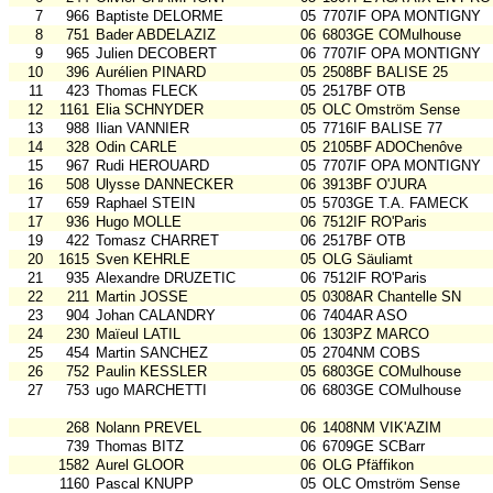
7
966
Baptiste DELORME
05
7707IF OPA MONTIGNY
8
751
Bader ABDELAZIZ
06
6803GE COMulhouse
9
965
Julien DECOBERT
06
7707IF OPA MONTIGNY
10
396
Aurélien PINARD
05
2508BF BALISE 25
11
423
Thomas FLECK
05
2517BF OTB
12
1161
Elia SCHNYDER
05
OLC Omström Sense
13
988
Ilian VANNIER
05
7716IF BALISE 77
14
328
Odin CARLE
05
2105BF ADOChenôve
15
967
Rudi HEROUARD
05
7707IF OPA MONTIGNY
16
508
Ulysse DANNECKER
06
3913BF O'JURA
17
659
Raphael STEIN
05
5703GE T.A. FAMECK
17
936
Hugo MOLLE
06
7512IF RO'Paris
19
422
Tomasz CHARRET
06
2517BF OTB
20
1615
Sven KEHRLE
05
OLG Säuliamt
21
935
Alexandre DRUZETIC
06
7512IF RO'Paris
22
211
Martin JOSSE
05
0308AR Chantelle SN
23
904
Johan CALANDRY
06
7404AR ASO
24
230
Maïeul LATIL
06
1303PZ MARCO
25
454
Martin SANCHEZ
05
2704NM COBS
26
752
Paulin KESSLER
05
6803GE COMulhouse
27
753
ugo MARCHETTI
06
6803GE COMulhouse
268
Nolann PREVEL
06
1408NM VIK'AZIM
739
Thomas BITZ
06
6709GE SCBarr
1582
Aurel GLOOR
06
OLG Pfäffikon
1160
Pascal KNUPP
05
OLC Omström Sense