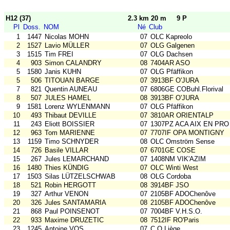
H12 (37)
2.3 km 20 m
9 P
Pl
Doss.
NOM
Né
Club
1
1447
Nicolas MOHN
07
OLC Kapreolo
2
1527
Lavio MÜLLER
07
OLG Galgenen
3
1515
Tim FREI
07
OLG Dachsen
4
903
Simon CALANDRY
08
7404AR ASO
5
1580
Janis KUHN
07
OLG Pfäffikon
5
506
TITOUAN BARGE
07
3913BF O'JURA
7
821
Quentin AUNEAU
07
6806GE COBuhl.Florival
8
507
JULES HAMEL
08
3913BF O'JURA
9
1581
Lorenz WYLENMANN
07
OLG Pfäffikon
10
493
Thibaut DEVILLE
07
3810AR ORIENTALP
11
243
Eliott BOISSIER
07
1307PZ ACA AIX EN PRO
12
963
Tom MARIENNE
07
7707IF OPA MONTIGNY
13
1159
Timo SCHNYDER
08
OLC Omström Sense
14
726
Basile VILLAR
07
6701GE COSE
15
267
Jules LEMARCHAND
07
1408NM VIK'AZIM
16
1480
Thies KÜNDIG
07
OLC Winti West
17
1503
Silas LÜTZELSCHWAB
08
OLG Cordoba
18
521
Robin HERGOTT
08
3914BF JSO
19
327
Arthur VENON
07
2105BF ADOChenôve
20
326
Jules SANTAMARIA
08
2105BF ADOChenôve
21
868
Paul POINSENOT
07
7004BF V.H.S.O.
22
933
Maxime DRUZETIC
08
7512IF RO'Paris
23
1245
Antoine VOS
07
C.O.Liège