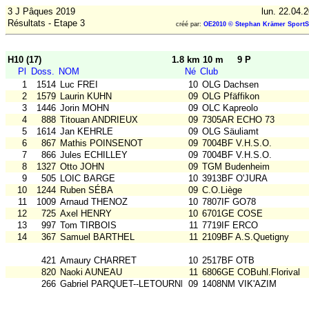
3 J Pâques 2019
lun. 22.04.
Résultats - Etape 3
créé par:
OE2010 © Stephan Krämer SportS
H10 (17)
1.8 km 10 m
9 P
Pl
Doss.
NOM
Né
Club
1
1514
Luc FREI
10
OLG Dachsen
2
1579
Laurin KUHN
09
OLG Pfäffikon
3
1446
Jorin MOHN
09
OLC Kapreolo
4
888
Titouan ANDRIEUX
09
7305AR ECHO 73
5
1614
Jan KEHRLE
09
OLG Säuliamt
6
867
Mathis POINSENOT
09
7004BF V.H.S.O.
7
866
Jules ECHILLEY
09
7004BF V.H.S.O.
8
1327
Otto JOHN
09
TGM Budenheim
9
505
LOIC BARGE
10
3913BF O'JURA
10
1244
Ruben SÉBA
09
C.O.Liège
11
1009
Arnaud THENOZ
10
7807IF GO78
12
725
Axel HENRY
10
6701GE COSE
13
997
Tom TIRBOIS
11
7719IF ERCO
14
367
Samuel BARTHEL
11
2109BF A.S.Quetigny
421
Amaury CHARRET
10
2517BF OTB
820
Naoki AUNEAU
11
6806GE COBuhl.Florival
266
Gabriel PARQUET--LETOURNEUR
09
1408NM VIK'AZIM