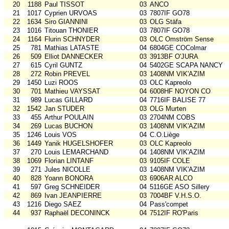
20
1188
Paul TISSOT
03
ANCO
21
1017
Cyprien URVOAS
03
7807IF GO78
22
1634
Siro GIANNINI
03
OLG Stäfa
23
1016
Titouan THONIER
03
7807IF GO78
24
1164
Flurin SCHNYDER
03
OLC Omström Sense
25
781
Mathias LATASTE
04
6804GE COColmar
26
509
Elliot DANNECKER
03
3913BF O'JURA
27
615
Cyril GUNTZ
04
5402GE SCAPA NANCY
28
272
Robin PREVEL
03
1408NM VIK'AZIM
29
1450
Luzi ROOS
03
OLC Kapreolo
30
701
Mathieu VAYSSAT
04
6008HF NOYON CO
31
989
Lucas GILLARD
04
7716IF BALISE 77
32
1542
Jan STUDER
03
OLG Murten
33
455
Arthur POULAIN
03
2704NM COBS
34
269
Lucas BUCHON
03
1408NM VIK'AZIM
35
1246
Louis VOS
04
C.O.Liège
36
1449
Yanik HUGELSHOFER
03
OLC Kapreolo
37
270
Louis LEMARCHAND
04
1408NM VIK'AZIM
38
1069
Florian LINTANF
03
9105IF COLE
39
271
Jules NICOLLE
03
1408NM VIK'AZIM
40
828
Yoann BONORA
03
6906AR ALCO
41
597
Greg SCHNEIDER
04
5116GE ASO Sillery
42
869
Ivan JEANPIERRE
03
7004BF V.H.S.O.
43
1216
Diego SAEZ
04
Pass'compet
44
937
Raphaël DECONINCK
04
7512IF RO'Paris