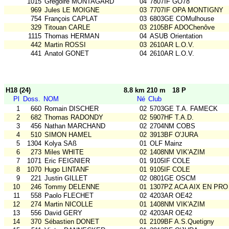
1015
Grégoire MONTAGARD
04
7807IF GO78
969
Jules LE MOIGNE
03
7707IF OPA MONTIGNY
754
François CAPLAT
03
6803GE COMulhouse
329
Titouan CARLE
03
2105BF ADOChenôve
1115
Thomas HERMAN
04
ASUB Orientation
442
Martin ROSSI
03
2610AR L.O.V.
441
Anatol GONET
04
2610AR L.O.V.
H18 (24)
8.8 km 210 m
18 P
Pl
Doss.
NOM
Né
Club
1
660
Romain DISCHER
02
5703GE T.A. FAMECK
2
682
Thomas RADONDY
02
5907HF T.A.D.
3
456
Nathan MARCHAND
02
2704NM COBS
4
510
SIMON HAMEL
02
3913BF O'JURA
5
1304
Kolya SAß
01
OLF Mainz
6
273
Miles WHITE
02
1408NM VIK'AZIM
7
1071
Eric FEIGNIER
01
9105IF COLE
8
1070
Hugo LINTANF
01
9105IF COLE
9
221
Justin GILLET
02
0801GE OSCM
10
246
Tommy DELENNE
01
1307PZ ACA AIX EN PRO
11
558
Paolo FLECHET
02
4203AR OE42
12
274
Martin NICOLLE
01
1408NM VIK'AZIM
13
556
David GERY
02
4203AR OE42
14
370
Sébastien DONET
01
2109BF A.S.Quetigny