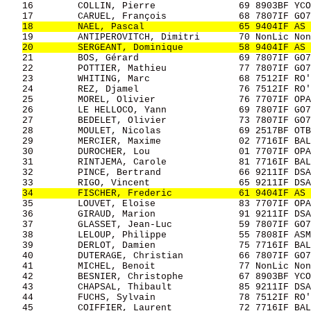
   16        COLLIN, Pierre               69 8903BF YCO
   17        CARUEL, François             68 7807IF GO7
18        NAEL, Pascal                 65 9404IF AS 
   19        ANTIPEROVITCH, Dimitri       70 NonLic Non
20        SERGEANT, Dominique          58 9404IF AS 
   21        BOS, Gérard                  69 7807IF GO7
   22        POTTIER, Mathieu             77 7807IF GO7
   23        WHITING, Marc                68 7512IF RO'
   24        REZ, Djamel                  76 7512IF RO'
   25        MOREL, Olivier               76 7707IF OPA
   26        LE HELLOCO, Yann             69 7807IF GO7
   27        BEDELET, Olivier             73 7807IF GO7
   28        MOULET, Nicolas              69 2517BF OTB
   29        MERCIER, Maxime              02 7716IF BAL
   30        DUROCHER, Lou                01 7707IF OPA
   31        RINTJEMA, Carole             81 7716IF BAL
   32        PINCE, Bertrand              66 9211IF DSA
   33        RIGO, Vincent                65 9211IF DSA
34        FISCHER, Frederic            61 9404IF AS 
   35        LOUVET, Eloise               83 7707IF OPA
   36        GIRAUD, Marion               91 9211IF DSA
   37        GLASSET, Jean-Luc            59 7807IF GO7
   38        LELOUP, Philippe             55 7808IF ASM
   39        DERLOT, Damien               75 7716IF BAL
   40        DUTERAGE, Christian          66 7807IF GO7
   41        MICHEL, Benoit               77 NonLic Non
   42        BESNIER, Christophe          67 8903BF YCO
   43        CHAPSAL, Thibault            85 9211IF DSA
   44        FUCHS, Sylvain               78 7512IF RO'
   45        COIFFIER, Laurent            72 7716IF BAL