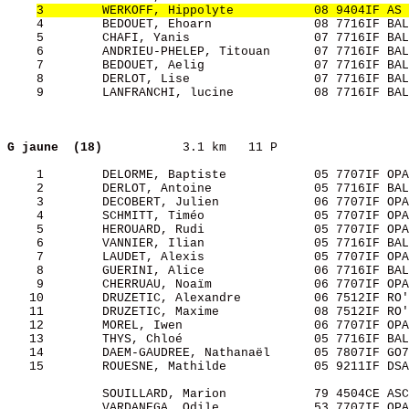
3        WERKOFF, Hippolyte           08 9404IF AS
    4        BEDOUET, Ehoarn              08 7716IF BAL
    5        CHAFI, Yanis                 07 7716IF BAL
    6        ANDRIEU-PHELEP, Titouan      07 7716IF BAL
    7        BEDOUET, Aelig               07 7716IF BAL
    8        DERLOT, Lise                 07 7716IF BAL
    9        LANFRANCHI, lucine           08 7716IF BAL
G jaune  (18)          
 3.1 km   11 P                  
    1        DELORME, Baptiste            05 7707IF OPA
    2        DERLOT, Antoine              05 7716IF BAL
    3        DECOBERT, Julien             06 7707IF OPA
    4        SCHMITT, Timéo               05 7707IF OPA
    5        HEROUARD, Rudi               05 7707IF OPA
    6        VANNIER, Ilian               05 7716IF BAL
    7        LAUDET, Alexis               05 7707IF OPA
    8        GUERINI, Alice               06 7716IF BAL
    9        CHERRUAU, Noaïm              06 7707IF OPA
   10        DRUZETIC, Alexandre          06 7512IF RO'
   11        DRUZETIC, Maxime             08 7512IF RO'
   12        MOREL, Iwen                  06 7707IF OPA
   13        THYS, Chloé                  05 7716IF BAL
   14        DAEM-GAUDREE, Nathanaël      05 7807IF GO7
   15        ROUESNE, Mathilde            05 9211IF DSA
             SOUILLARD, Marion            79 4504CE ASC
             VARDANEGA, Odile             53 7707IF OPA