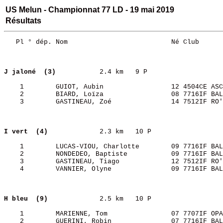
US Melun - Championnat 77 LD - 19 mai 2019
Résultats
   Pl ° dép. Nom                          Né Club      
J jaloné  (3)          
 2.4 km   9 P                   
    1        GUIOT, Aubin                 12 4504CE ASC
    2        BIARD, Loïza                 08 7716IF BAL
    3        GASTINEAU, Zoé               14 7512IF RO'
I vert  (4)            
 2.3 km   10 P                  
    1        LUCAS-VIOU, Charlotte        09 7716IF BAL
    2        NONDEDEO, Baptiste           09 7716IF BAL
    3        GASTINEAU, Tiago             12 7512IF RO'
    4        VANNIER, Olyne               09 7716IF BAL
H bleu  (9)            
 2.5 km   10 P                  
    1        MARIENNE, Tom                07 7707IF OPA
    2        GUERINI, Robin               07 7716IF BAL