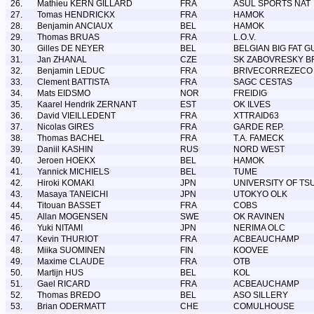
26.
Mathieu KERN GILLARD
FRA
ASUL SPORTS NAT
27.
Tomas HENDRICKX
FRA
HAMOK
28.
Benjamin ANCIAUX
BEL
HAMOK
29.
Thomas BRUAS
FRA
L.O.V.
30.
Gilles DE NEYER
BEL
BELGIAN BIG FAT G
31.
Jan ZHANAL
CZE
SK ZABOVRESKY B
32.
Benjamin LEDUC
FRA
BRIVECORREZECO
33.
Clement BATTISTA
FRA
SAGC CESTAS
34.
Mats EIDSMO
NOR
FREIDIG
35.
Kaarel Hendrik ZERNANT
EST
OK ILVES
36.
David VIEILLEDENT
FRA
XTTRAID63
37.
Nicolas GIRES
FRA
GARDE REP.
38.
Thomas BACHEL
FRA
T.A. FAMECK
39.
Daniil KASHIN
RUS
NORD WEST
40.
Jeroen HOEKX
BEL
HAMOK
41.
Yannick MICHIELS
BEL
TUME
42.
Hiroki KOMAKI
JPN
UNIVERSITY OF T
43.
Masaya TANEICHI
JPN
UTOKYO OLK
44.
Titouan BASSET
FRA
COBS
45.
Allan MOGENSEN
SWE
OK RAVINEN
46.
Yuki NITAMI
JPN
NERIMA OLC
47.
Kevin THURIOT
FRA
ACBEAUCHAMP
48.
Miika SUOMINEN
FIN
KOOVEE
49.
Maxime CLAUDE
FRA
OTB
50.
Martijn HUS
BEL
KOL
51.
Gael RICARD
FRA
ACBEAUCHAMP
52.
Thomas BREDO
BEL
ASO SILLERY
53.
Brian ODERMATT
CHE
COMULHOUSE