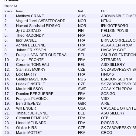
10450 M
Place
Nom
Nat.
Club
1.
Matthew CRANE
AUS
ABOMINABLE O ME
2.
Vegard Jarvis WESTERGARD
NOR
NTNUI
3.
Havard Sandstad EIDSMO
NOR
IFK GOTEBORG
4.
Jyri UUSITALO
FIN
PELLON PONSI
5.
Theo RADONDY
FRA
T.A.D.
6.
Igor DANIEL
FRA
BRIVECORREZECO
7.
Adrien DELENNE
FRA
ACA AIX EN PROV
8.
Johan ERIKSSON
SWE
HAGABY GOIF
9.
François VAN DER OUDERAA
BEL
ASUB ORIENTATION
10.
Steve LECONTE
FRA
XTTRAID63
11.
Corentin TONNEAU
BEL
ASO SILLERY
12.
Stanislav MOKRY
CZE
SK ZABOVRESKY B
13.
Loic MARTY
FRA
FINO46
14.
Georgii MAVCHUN
RUS
ESPOON SUUNTA
15.
Ludek FINSTRLE
CZE
SK ZABOVRESKY B
16.
Martin NILSSON
SWE
ACA AIX EN PROV
17.
Damien BERGUERRE
FRA
SOS GO
18.
François PLAGNOL
FRA
VSO
19.
Ben STEVENS
GBR
AIRE
20.
Will ENGER
USA
CASCADE ORIENTE
21.
Thibaut DERENNE
BEL
ASO SILLERY
22.
Clement DEMEUSE
FRA
OTB
23.
Lionel MELINARD
FRA
RO'PARIS
24.
Otakar HIRS
CZE
SK ZABOVRESKY B
25.
Martin MOTTET
FRA
CRCO