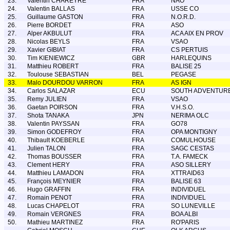
23.
Valentin CHAREYRE
FRA
NAO
24.
Valentin BALLAS
FRA
USSE CO
25.
Guillaume GASTON
FRA
N.O.R.D.
26.
Pierre BORDET
FRA
ASO
27.
Alper AKBULUT
FRA
ACA AIX EN PROV
28.
Nicolas BEYLS
FRA
VSAO
29.
Xavier GIBIAT
FRA
CS PERTUIS
30.
Tim KIENIEWICZ
GBR
HARLEQUINS
31.
Matthieu ROBERT
FRA
BALISE 25
32.
Toulouse SEBASTIAN
BEL
PEGASE
33.
Malo DOURDOU VARRON
FRA
AS IGN
34.
Carlos SALAZAR
ECU
SOUTH ADVENTUR
35.
Remy JULIEN
FRA
VSAO
36.
Gaetan POIRSON
FRA
V.H.S.O.
37.
Shota TANAKA
JPN
NERIMA OLC
38.
Valentin PAYSSAN
FRA
GO78
39.
Simon GODEFROY
FRA
OPA MONTIGNY
40.
Thibault KOEBERLE
FRA
COMULHOUSE
41.
Julien TALON
FRA
SAGC CESTAS
42.
Thomas BOUSSER
FRA
T.A. FAMECK
43.
Clement HERY
FRA
ASO SILLERY
44.
Matthieu LAMADON
FRA
XTTRAID63
45.
François MEYNIER
FRA
BALISE 63
46.
Hugo GRAFFIN
FRA
INDIVIDUEL
47.
Romain PENOT
FRA
INDIVIDUEL
48.
Lucas CHAPELOT
FRA
SO LUNEVILLE
49.
Romain VERGNES
FRA
BOA ALBI
50.
Mathieu MARTINEZ
FRA
RO'PARIS