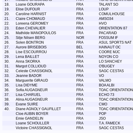
18.
Loane GOURAPA
FRA
TALANT SO
19.
Elise DUFOUR
FRA
LOUP
20.
Caroline HARNIST
FRA
COMULHOUSE
21.
Claire CHOMAUD
FRA
AMSO34
22.
Loreena GEROMEY
FRA
HVO
23.
Eden CHEVALIER
FRA
ORIENTATION 87
24.
Mathilde MANOPOULOS
FRA
PACARAID
25.
Silje Nilsen BERG
NOR
FOSSUM IF
26.
Solen BONTRON
FRA
ASUL SPORTS NAT
27.
Aurore BRISEBOIS
BEL
HAINAUT OC
28.
Lise ESCOURROU
FRA
COORE MJC
29.
Lena BAILLET
FRA
NOYON CO
30.
Anna SKORKA
FRA
LO SANCHEY
31.
Margot COLLIOUD
FRA
O'BUGEY
32.
Celeste CHASSIGNOL
FRA
SAGC CESTAS
33.
Jeanne BADOR
FRA
VO
34.
Marguerite GIRAUD
FRA
VALMO
35.
Lisa DIDYME
FRA
BOA ALBI
36.
Sofia AUGAGNEUR
FRA
TOAC ORIENTATION
37.
Lisa CHARUEL
FRA
ECHO 73
38.
Alina AUGAGNEUR
FRA
TOAC ORIENTATION
39.
Evane SUIRE
FRA
CMO
40.
Diane AGNOLY GAUFILLET
FRA
TOAC ORIENTATION
Cloe AUBIN BOYER
FRA
POP
Emie GANDELIN
FRA
JSO
Loane SCHOULLER
FRA
T.A. FAMECK
Victoire CHASSIGNOL
FRA
SAGC CESTAS