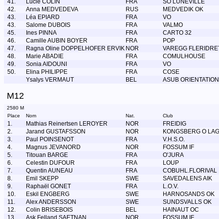
41.
Lucie COLIN
FRA
SO LUNEVILLE
42.
Anna MEDVEDEVA
RUS
MEDVEDIK OK
43.
Léa EPIARD
FRA
VO
43.
Salome DUBOIS
FRA
VALMO
45.
Ines PINNA
FRA
CARTO 32
46.
Camille AUBIN BOYER
FRA
POP
47.
Ragna Oline DOPPELHOFER ERVIK
NOR
VAREGG FLERIDRE
48.
Marie ABADIE
FRA
COMULHOUSE
49.
Sonia AIDOUNI
FRA
VO
50.
Elina PHILIPPE
FRA
COSE
Ysalys VERMAUT
BEL
ASUB ORIENTATION
M12
2580 M
Place
Nom
Nat.
Club
1.
Mathias Reinertsen LEROYER
NOR
FREIDIG
2.
Jarand GUSTAFSSON
NOR
KONGSBERG O LA
3.
Paul POINSENOT
FRA
V.H.S.O.
4.
Magnus JEVANORD
NOR
FOSSUM IF
5.
Titouan BARGE
FRA
O'JURA
6.
Celestin DUFOUR
FRA
LOUP
7.
Quentin AUNEAU
FRA
COBUHL.FLORIVAL
8.
Emil SKEPP
SWE
SAVEDALENS AIK
9.
Raphaël GONET
FRA
L.O.V.
10.
Eskil ENGBERG
SWE
HARNOSANDS OK
11.
Alex ANDERSSON
SWE
SUNDSVALLS OK
12.
Colin BRISEBOIS
BEL
HAINAUT OC
13.
Ask Felland SAETNAN
NOR
FOSSUM IF