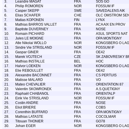
3.
Leandre MAGAT
FRA
SOS GO
4.
Philip ROMOREN
NOR
FOSSUM IF
5.
Casper SKEPP
SWE
SAVEDALENS AIK
6.
Elias SCHAFER
CHE
OLC OMSTROM SE
7.
Matias KOPONEN
FIN
LYNX
8.
Mathias BARROS VALLET
FRA
ACA AIX EN PROV
9.
Baptiste DUVERNEY
FRA
NOSE
10.
Romain PICHARD
FRA
ASUL SPORTS NAT
11.
Jules LE MOIGNE
FRA
OPA MONTIGNY
12.
Atle Nikolai WOLLO
NOR
KONGSBERG O LA
13.
Sindre Vie STRISLAND
NOR
FOSSUM IF
14.
Gaspar GINER
FRA
OE42
15.
Marek VOJTECH
CZE
SK ZABOVRESKY B
16.
Mathias INSTALLE
BEL
HOC
17.
Halvor LOEKEN
NOR
KONGSBERG O LA
18.
Elie REBOULLET
FRA
OE42
19.
Alexandre BACONNET
FRA
CS PERTUIS
20.
Matisse MALARD
FRA
VO
21.
Mateo CHEVALIER
FRA
ORIENTATION 87
22.
Valentin SKOWRONEK
FRA
A.S.QUETIGNY
23.
Raphaël CHABANOL
FRA
ORIENTALP
24.
Eirik Vie STRISLAND
NOR
FOSSUM IF
25.
Costin ANDRE
FRA
NOSE
26.
Eliot BRIERE
FRA
COBS
27.
Corenthin BUFFARD
FRA
OPA MONTIGNY
28.
Mathias LATASTE
FRA
COCOLMAR
29.
Titouan THONIER
FRA
GO78
30.
Johan EGER
NOR
KONGSBERG O LA