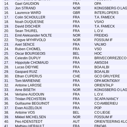
14.
Gael GAUDION
FRA
OPA
15.
Jon STRAND
NOR
KONGSBERG O LA
16.
Laurence WARD
GBR
INTERLOPERS
17.
Colin SCHOULLER
FRA
T.A. FAMECK
18.
Noah DUQUESNE
FRA
VSAO
19.
David DISCHER
FRA
T.A. FAMECK
20.
Sean THUREL
FRA
L.O.V.
21.
Emil Aleksander NOLTE
NOR
FREIDIG
22.
Trygve MYHRVOLD
NOR
FOSSUM IF
23.
Axel SENCE
FRA
VALMO
24.
Ruben CHOMEL
FRA
VSO
25.
Oscar BOURGEOIS
BEL
HOC
26.
Celestin DUPUY
FRA
BRIVECORREZECO
27.
Hippolyte CHOMAUD
FRA
AMSO34
28.
Lucas DIDYME
FRA
BOA ALBI
29.
Gaspard RUIZ
FRA
BOA ALBI
30.
Ethan CUPERUS
CHE
GCO GRUYERE
31.
Tom MARIENNE
FRA
OPA MONTIGNY
32.
Antoine LAROSE
FRA
ORIENTALP
33.
Arne BISETH
NOR
KONGSBERG O LA
34.
Verlaine AUDOUIN
FRA
L.O.V.
35.
Tristan PECHSTEIN
FRA
SCAPA NANCY
36.
Guillaume BEGUINOT
FRA
CO AMBERIEU
37.
Evan AUZELOUX
FRA
POP
38.
Antoine VOS
BEL
CO LIEGE
39.
Mikkel MICHELSEN
NOR
FOSSUM IF
40.
Peo ADENSTEDT
AUT
ORIENTEERING KL
41.
Mathieu HERAULT
FRA
FINO46