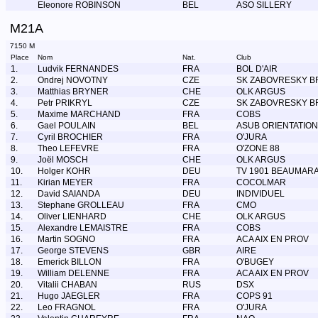
Eleonore ROBINSON
BEL
ASO SILLERY
M21A
7150 M
Place
Nom
Nat.
Club
1.
Ludvik FERNANDES
FRA
BOL D'AIR
2.
Ondrej NOVOTNY
CZE
SK ZABOVRESKY B
3.
Matthias BRYNER
CHE
OLK ARGUS
4.
Petr PRIKRYL
CZE
SK ZABOVRESKY B
5.
Maxime MARCHAND
FRA
COBS
6.
Gael POULAIN
BEL
ASUB ORIENTATION
7.
Cyril BROCHIER
FRA
O'JURA
8.
Theo LEFEVRE
FRA
O'ZONE 88
9.
Joël MOSCH
CHE
OLK ARGUS
10.
Holger KOHR
DEU
TV 1901 BEAUMARA
11.
Kirian MEYER
FRA
COCOLMAR
12.
David SAIANDA
DEU
INDIVIDUEL
13.
Stephane GROLLEAU
FRA
CMO
14.
Oliver LIENHARD
CHE
OLK ARGUS
15.
Alexandre LEMAISTRE
FRA
COBS
16.
Martin SOGNO
FRA
ACA AIX EN PROV
17.
George STEVENS
GBR
AIRE
18.
Emerick BILLON
FRA
O'BUGEY
19.
William DELENNE
FRA
ACA AIX EN PROV
20.
Vitalii CHABAN
RUS
DSX
21.
Hugo JAEGLER
FRA
COPS 91
22.
Leo FRAGNOL
FRA
O'JURA