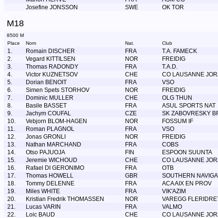
Josefine JONSSON
SWE
OK TOR
M18
8500 M
Place
Nom
Nat.
Club
1.
Romain DISCHER
FRA
T.A. FAMECK
2.
Vegard KITTILSEN
NOR
FREIDIG
3.
Thomas RADONDY
FRA
T.A.D.
4.
Victor KUZNETSOV
CHE
CO LAUSANNE JOR
5.
Dorian BENOIT
FRA
VSO
6.
Simen Spets STORHOV
NOR
FREIDIG
7.
Dominic MULLER
CHE
OLG THUN
8.
Basile BASSET
FRA
ASUL SPORTS NAT
9.
Jachym COUFAL
CZE
SK ZABOVRESKY B
10.
Vebjorn BLOM-HAGEN
NOR
FOSSUM IF
11.
Roman PLAGNOL
FRA
VSO
12.
Jonas GRONLI
NOR
FREIDIG
13.
Nathan MARCHAND
FRA
COBS
14.
Otso PAJUOJA
FIN
ESPOON SUUNTA
15.
Jeremie WICHOUD
CHE
CO LAUSANNE JOR
16.
Rafael DI GERONIMO
FRA
OTB
17.
Thomas HOWELL
GBR
SOUTHERN NAVIG
18.
Tommy DELENNE
FRA
ACA AIX EN PROV
19.
Miles WHITE
FRA
VIK'AZIM
20.
Kristian Fredrik THOMASSEN
NOR
VAREGG FLERIDRE
21.
Lucas VARIN
FRA
VALMO
22.
Loic BAUD
CHE
CO LAUSANNE JOR