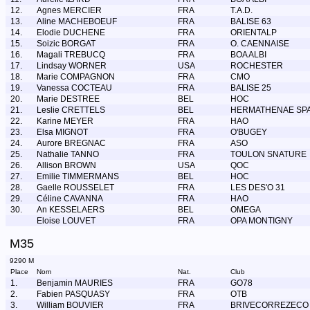
12.
Agnes MERCIER
FRA
T.A.D.
13.
Aline MACHEBOEUF
FRA
BALISE 63
14.
Elodie DUCHENE
FRA
ORIENTALP
15.
Soizic BORGAT
FRA
O. CAENNAISE
16.
Magali TREBUCQ
FRA
BOA ALBI
17.
Lindsay WORNER
USA
ROCHESTER
18.
Marie COMPAGNON
FRA
CMO
19.
Vanessa COCTEAU
FRA
BALISE 25
20.
Marie DESTREE
BEL
HOC
21.
Leslie CRETTELS
BEL
HERMATHENAE SP
22.
Karine MEYER
FRA
HAO
23.
Elsa MIGNOT
FRA
O'BUGEY
24.
Aurore BREGNAC
FRA
ASO
25.
Nathalie TANNO
FRA
TOULON SNATURE
26.
Allison BROWN
USA
QOC
27.
Emilie TIMMERMANS
BEL
HOC
28.
Gaelle ROUSSELET
FRA
LES DES'O 31
29.
Céline CAVANNA
FRA
HAO
30.
An KESSELAERS
BEL
OMEGA
Eloise LOUVET
FRA
OPA MONTIGNY
M35
9290 M
Place
Nom
Nat.
Club
1.
Benjamin MAURIES
FRA
GO78
2.
Fabien PASQUASY
FRA
OTB
3.
William BOUVIER
FRA
BRIVECORREZECO