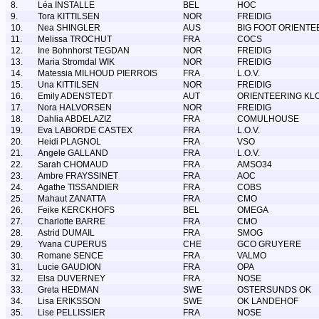
8.
Léa INSTALLE
BEL
HOC
9.
Tora KITTILSEN
NOR
FREIDIG
10.
Nea SHINGLER
AUS
BIG FOOT ORIENTE
11.
Melissa TROCHUT
FRA
COCS
12.
Ine Bohnhorst TEGDAN
NOR
FREIDIG
13.
Maria Stromdal WIK
NOR
FREIDIG
14.
Matessia MILHOUD PIERROIS
FRA
L.O.V.
15.
Una KITTILSEN
NOR
FREIDIG
16.
Emily ADENSTEDT
AUT
ORIENTEERING KL
17.
Nora HALVORSEN
NOR
FREIDIG
18.
Dahlia ABDELAZIZ
FRA
COMULHOUSE
19.
Eva LABORDE CASTEX
FRA
L.O.V.
20.
Heidi PLAGNOL
FRA
VSO
21.
Angele GALLAND
FRA
L.O.V.
22.
Sarah CHOMAUD
FRA
AMSO34
23.
Ambre FRAYSSINET
FRA
AOC
24.
Agathe TISSANDIER
FRA
COBS
25.
Mahaut ZANATTA
FRA
CMO
26.
Feike KERCKHOFS
BEL
OMEGA
27.
Charlotte BARRE
FRA
CMO
28.
Astrid DUMAIL
FRA
SMOG
29.
Yvana CUPERUS
CHE
GCO GRUYERE
30.
Romane SENCE
FRA
VALMO
31.
Lucie GAUDION
FRA
OPA
32.
Elsa DUVERNEY
FRA
NOSE
33.
Greta HEDMAN
SWE
OSTERSUNDS OK
34.
Lisa ERIKSSON
SWE
OK LANDEHOF
35.
Lise PELLISSIER
FRA
NOSE