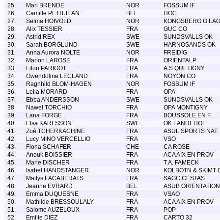
25.
Mari BRENDE
NOR
FOSSUM IF
26.
Camille PETITJEAN
BEL
HOC
27.
Selma HOIVOLD
NOR
KONGSBERG O LA
28.
Alix TESSIER
FRA
GUC CO
29.
Astrid REX
SWE
SUNDSVALLS OK
30.
Sarah BORGLUND
SWE
HARNOSANDS OK
31.
Anna Aurora NOLTE
NOR
FREIDIG
32.
Marion LAROSE
FRA
ORIENTALP
33.
Lilou PARIGOT
FRA
A.S.QUETIGNY
34.
Gwendoline LECLAND
FRA
NOYON CO
35.
Ragnhild BLOM-HAGEN
NOR
FOSSUM IF
36.
Leila MORARD
FRA
OPA
37.
Ebba ANDERSSON
SWE
SUNDSVALLS OK
38.
Nawel TORCHIO
FRA
OPA MONTIGNY
39.
Lana FORGE
FRA
BOUSSOLE EN F.
40.
Elsa KARLSSON
SWE
OK LANDEHOF
41.
Zoé TCHERKACHINE
FRA
ASUL SPORTS NAT
42.
Lucy MINO VERCELLIO
FRA
VSO
43.
Fiona SCHAFER
CHE
CA ROSE
44.
Anouk BOISSIER
FRA
ACA AIX EN PROV
45.
Marie DISCHER
FRA
T.A. FAMECK
46.
Isabel HANDSTANGER
NOR
KOLBOTN & SKIMT 
47.
Mailys LACABERATS
FRA
SAGC CESTAS
48.
Jeanne EVRARD
BEL
ASUB ORIENTATION
49.
Emma DUQUESNE
FRA
VSAO
50.
Mathilde BRESSOULALY
FRA
ACA AIX EN PROV
51.
Salome AUZELOUX
FRA
POP
52.
Emilie DIEZ
FRA
CARTO 32