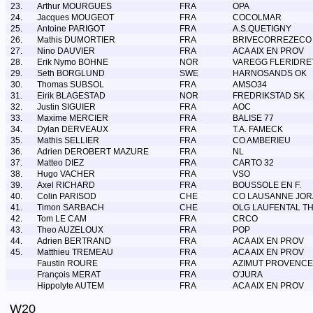
23.
Arthur MOURGUES
FRA
OPA
24.
Jacques MOUGEOT
FRA
COCOLMAR
25.
Antoine PARIGOT
FRA
A.S.QUETIGNY
26.
Mathis DUMORTIER
FRA
BRIVECORREZECO
27.
Nino DAUVIER
FRA
ACA AIX EN PROV
28.
Erik Nymo BOHNE
NOR
VAREGG FLERIDRE
29.
Seth BORGLUND
SWE
HARNOSANDS OK
30.
Thomas SUBSOL
FRA
AMSO34
31.
Eirik BLAGESTAD
NOR
FREDRIKSTAD SK
32.
Justin SIGUIER
FRA
AOC
33.
Maxime MERCIER
FRA
BALISE 77
34.
Dylan DERVEAUX
FRA
T.A. FAMECK
35.
Mathis SELLIER
FRA
CO AMBERIEU
36.
Adrien DEROBERT MAZURE
FRA
NL
37.
Matteo DIEZ
FRA
CARTO 32
38.
Hugo VACHER
FRA
VSO
39.
Axel RICHARD
FRA
BOUSSOLE EN F.
40.
Colin PARISOD
CHE
CO LAUSANNE JOR
41.
Timon SARBACH
CHE
OLG LAUFENTAL TH
42.
Tom LE CAM
FRA
CRCO
43.
Theo AUZELOUX
FRA
POP
44.
Adrien BERTRAND
FRA
ACA AIX EN PROV
45.
Matthieu TREMEAU
FRA
ACA AIX EN PROV
Faustin ROURE
FRA
AZIMUT PROVENCE
François MERAT
FRA
O'JURA
Hippolyte AUTEM
FRA
ACA AIX EN PROV
W20