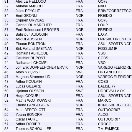
31.
Alec LE HELLOCO
FRA
GO78
32.
Antoine AMIGOU
FRA
NAO
33.
Jules PEYCLIT
FRA
BRIVECORREZECO
34.
Emil GRONLI
NOR
FREIDIG
35.
Cyprien URVOAS
FRA
GO78
36.
Gabriel DUMARCHER
FRA
LOUP
37.
Emil Reinertsen LEROYER
NOR
FREIDIG
38.
Batistoun AUDOUIN
FRA
L.O.V.
39.
Ask OLAUSSEN
NOR
OPPSAL ORIENTER
40.
Elouan BONTRON
FRA
ASUL SPORTS NAT
41.
Birk Felland SAETNAN
NOR
FOSSUM IF
42.
Romain FABREGUE
FRA
VSO
43.
Gauthier DUPONT
FRA
COBS
44.
Nathanael CHOMEL
FRA
VSO
45.
Jon Erik DOPPELHOFER ERVIK
NOR
VAREGG FLERIDRE
46.
Albin NYQVIST
SWE
OK LANDEHOF
47.
Magnus Stromme LID
NOR
VAREGG FLERIDRE
48.
Arthur POULAIN
FRA
COBS
49.
Lucas GILLARD
FRA
BALISE 77
50.
Hjalmar OLSSON
SWE
UDDEVALLA OK
51.
Hugo CODURI
FRA
ASUL SPORTS NAT
52.
Mathis WOJTKOWSKI
FRA
MARCO
53.
Erlend LANGEGGEN
NOR
KONGSBERG O LA
54.
Malo BERTOLOTTI
FRA
OUTDOOR07
55.
Yoann BONORA
FRA
ALCO
56.
Oscar FAURE
FRA
OUTDOOR07
57.
Arthur DORIER
FRA
CROCO
58.
Thomas SCHOULLER
FRA
T.A. FAMECK