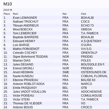
M10
2410 M
Place
Nom
Nat.
Club
1.
Evan LEMAGNER
FRA
BOA ALBI
2.
Nathael TROCHUT
FRA
COCS
3.
Titouan ANDRIEUX
FRA
ECHO 73
4.
Wout BOECKX
BEL
OMEGA
5.
Tom LEMERCIER
FRA
T.A. FAMECK
6.
Baptiste BARRERE
FRA
BOA ALBI
7.
Edouard HENKY
FRA
A.S.QUETIGNY
8.
Loic BARGE
FRA
O'JURA
9.
Mathis POINSENOT
FRA
V.H.S.O.
10.
Celestin COCHEY
FRA
ORIENTALP
11.
Sigve Bohnhorst TEGDAN
NOR
FREIDIG
12.
Maelan DIAS
FRA
POLES
13.
Jules DEGAND
FRA
BOUSSOLE EN F.
14.
Erlend GRONLI
NOR
FREIDIG
15.
Arvid HEDMAN
SWE
OSTERSUNDS OK
16.
Naoki AUNEAU
FRA
COBUHL.FLORIVAL
17.
Etienne PRADEAU
FRA
BALISE 63
18.
Antonin ROBLOT ADDA
FRA
MARCO
19.
Emile PASQUASY
BEL
OTB
20.
Jules VADOT VOUILLON
FRA
ADOCHENOVE
21.
Victor POISEAU
FRA
COMULHOUSE
22.
Victor STEIN
FRA
T.A. FAMECK
23.
Thomas DE VLIEGER
FRA
VO
24.
Antonin BOUIS
FRA
CROCO