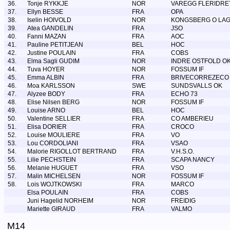
36.
Tonje RYKKJE
NOR
VAREGG FLERIDRE
37.
Ellyn BESSE
FRA
OPA
38.
Iselin HOIVOLD
NOR
KONGSBERG O LA
39.
Atea GANDELIN
FRA
JSO
40.
Fanni MAZAN
FRA
AOC
41.
Pauline PETITJEAN
BEL
HOC
42.
Justine POULAIN
FRA
COBS
43.
Elma Sagli GUDIM
NOR
INDRE OSTFOLD O
44.
Tuva HOYER
NOR
FOSSUM IF
45.
Emma ALBIN
FRA
BRIVECORREZECO
46.
Moa KARLSSON
SWE
SUNDSVALLS OK
47.
Alyzee BODY
FRA
ECHO 73
48.
Elise Nilsen BERG
NOR
FOSSUM IF
49.
Louise ARNO
BEL
HOC
50.
Valentine SELLIER
FRA
CO AMBERIEU
51.
Elisa DORIER
FRA
CROCO
52.
Louise MOULIERE
FRA
VO
53.
Lou CORDOLIANI
FRA
VSAO
54.
Malorie RIGOLLOT BERTRAND
FRA
V.H.S.O.
55.
Lilie PECHSTEIN
FRA
SCAPA NANCY
56.
Melanie HUGUET
FRA
VSO
57.
Malin MICHELSEN
NOR
FOSSUM IF
58.
Lois WOJTKOWSKI
FRA
MARCO
Elsa POULAIN
FRA
COBS
Juni Hagelid NORHEIM
NOR
FREIDIG
Mariette GIRAUD
FRA
VALMO
M14