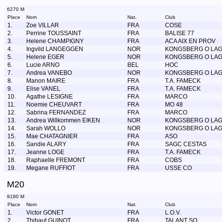
6270 M
Place
Nom
Nat.
Club
1.
Zoe VILLAR
FRA
COSE
2.
Perrine TOUSSAINT
FRA
BALISE 77
3.
Helene CHAMPIGNY
FRA
ACA AIX EN PROV
4.
Ingvild LANGEGGEN
NOR
KONGSBERG O LA
5.
Helene EGER
NOR
KONGSBERG O LA
6.
Lucie ARNO
BEL
HOC
7.
Andrea VANEBO
NOR
KONGSBERG O LA
8.
Manon MAIRE
FRA
T.A. FAMECK
9.
Elise VANEL
FRA
T.A. FAMECK
10.
Agathe LESIGNE
FRA
MARCO
11.
Noemie CHEUVART
FRA
MO 48
12.
Sabrina FERNANDEZ
FRA
MARCO
13.
Andrea Willkommen EIKEN
NOR
KONGSBERG O LA
14.
Sarah WOLLO
NOR
KONGSBERG O LA
15.
Mae CHATAGNIER
FRA
ASO
16.
Sandie ALARY
FRA
SAGC CESTAS
17.
Jeanne LOGE
FRA
T.A. FAMECK
18.
Raphaelle FREMONT
FRA
COBS
19.
Megane RUFFIOT
FRA
USSE CO
M20
9180 M
Place
Nom
Nat.
Club
1.
Victor GONET
FRA
L.O.V.
2.
Thibaut GUINOT
FRA
TALANT SO