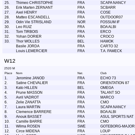
25.
Thimeo CHRISTOPHE
FRA
SCAPA NANCY
26.
Erik Marten ZERNANT
FRA
SCBARR
27.
Axel HENRY
FRA
COSE
28.
Matteo ESCANDELL
FRA
OUTDOOR07
29.
Odin Vie STRISLAND
NOR
FOSSUM IF
30.
Leo RUIZ
FRA
BOA ALBI
31.
Tom TIRBOIS
FRA
ERCO
32.
Yohan DORIER
FRA
CROCO
33.
Thor WOLLES
BEL
HAMOK
Basile JORDA
FRA
CARTO 32
Louis LEMERCIER
FRA
T.A. FAMECK
W12
2520 M
Place
Nom
Nat.
Club
1.
Jeromine JANOD
FRA
ECHO 73
2.
Satine CHEVALIER
FRA
ORIENTATION 87
3.
Kato HILLEN
BEL
OMEGA
4.
Prune MASSON
FRA
TALANT SO
5.
Avril VADROT
FRA
MARCO
6.
Zelie ZANATTA
FRA
CMO
7.
Laura MARTIN
FRA
SCAPA NANCY
8.
Clemence BARRERE
FRA
BOA ALBI
9.
Anouk BASSET
FRA
ASUL SPORTS NAT
10.
Camille BARRE
FRA
CMO
11.
Wilma ROSEN
SWE
GOTEBORG-MAJOR
12.
Circe MIDENA
FRA
LOUP