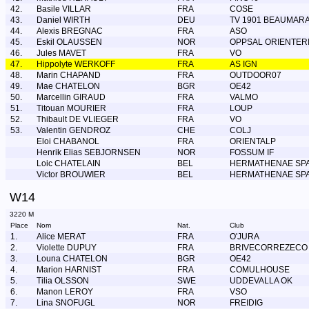
42.
Basile VILLAR
FRA
COSE
43.
Daniel WIRTH
DEU
TV 1901 BEAUMARA
44.
Alexis BREGNAC
FRA
ASO
45.
Eskil OLAUSSEN
NOR
OPPSAL ORIENTER
46.
Jules MAVET
FRA
VO
47.
Hippolyte WERKOFF
FRA
AS IGN
48.
Marin CHAPAND
FRA
OUTDOOR07
49.
Mae CHATELON
BGR
OE42
50.
Marcellin GIRAUD
FRA
VALMO
51.
Titouan MOURIER
FRA
LOUP
52.
Thibault DE VLIEGER
FRA
VO
53.
Valentin GENDROZ
CHE
COLJ
Eloi CHABANOL
FRA
ORIENTALP
Henrik Elias SEBJORNSEN
NOR
FOSSUM IF
Loic CHATELAIN
BEL
HERMATHENAE SP
Victor BROUWIER
BEL
HERMATHENAE SP
W14
3220 M
Place
Nom
Nat.
Club
1.
Alice MERAT
FRA
O'JURA
2.
Violette DUPUY
FRA
BRIVECORREZECO
3.
Louna CHATELON
BGR
OE42
4.
Marion HARNIST
FRA
COMULHOUSE
5.
Tilia OLSSON
SWE
UDDEVALLA OK
6.
Manon LEROY
FRA
VSO
7.
Lina SNOFUGL
NOR
FREIDIG