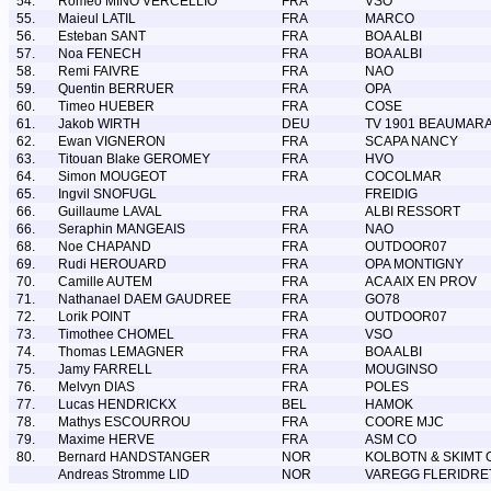
54.
Romeo MINO VERCELLIO
FRA
VSO
55.
Maieul LATIL
FRA
MARCO
56.
Esteban SANT
FRA
BOA ALBI
57.
Noa FENECH
FRA
BOA ALBI
58.
Remi FAIVRE
FRA
NAO
59.
Quentin BERRUER
FRA
OPA
60.
Timeo HUEBER
FRA
COSE
61.
Jakob WIRTH
DEU
TV 1901 BEAUMARA
62.
Ewan VIGNERON
FRA
SCAPA NANCY
63.
Titouan Blake GEROMEY
FRA
HVO
64.
Simon MOUGEOT
FRA
COCOLMAR
65.
Ingvil SNOFUGL
FREIDIG
66.
Guillaume LAVAL
FRA
ALBI RESSORT
66.
Seraphin MANGEAIS
FRA
NAO
68.
Noe CHAPAND
FRA
OUTDOOR07
69.
Rudi HEROUARD
FRA
OPA MONTIGNY
70.
Camille AUTEM
FRA
ACA AIX EN PROV
71.
Nathanael DAEM GAUDREE
FRA
GO78
72.
Lorik POINT
FRA
OUTDOOR07
73.
Timothee CHOMEL
FRA
VSO
74.
Thomas LEMAGNER
FRA
BOA ALBI
75.
Jamy FARRELL
FRA
MOUGINSO
76.
Melvyn DIAS
FRA
POLES
77.
Lucas HENDRICKX
BEL
HAMOK
78.
Mathys ESCOURROU
FRA
COORE MJC
79.
Maxime HERVE
FRA
ASM CO
80.
Bernard HANDSTANGER
NOR
KOLBOTN & SKIMT 
Andreas Stromme LID
NOR
VAREGG FLERIDRE