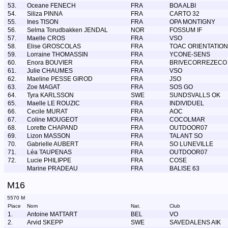
53.
Oceane FENECH
FRA
BOA ALBI
54.
Siliza PINNA
FRA
CARTO 32
55.
Ines TISON
FRA
OPA MONTIGNY
56.
Selma Torudbakken JENDAL
NOR
FOSSUM IF
57.
Maelle CROS
FRA
VSO
58.
Elise GROSCOLAS
FRA
TOAC ORIENTATION
59.
Lorraine THOMASSIN
FRA
YCONE-SENS
60.
Enora BOUVIER
FRA
BRIVECORREZECO
61.
Julie CHAUMES
FRA
VSO
62.
Maeline PESSE GIROD
FRA
JSO
63.
Zoe MAGAT
FRA
SOS GO
64.
Tyra KARLSSON
SWE
SUNDSVALLS OK
65.
Maelle LE ROUZIC
FRA
INDIVIDUEL
66.
Cecile MURAT
FRA
AOC
67.
Coline MOUGEOT
FRA
COCOLMAR
68.
Lorette CHAPAND
FRA
OUTDOOR07
69.
Lizon MASSON
FRA
TALANT SO
70.
Gabrielle AUBERT
FRA
SO LUNEVILLE
71.
Léa TAUPENAS
FRA
OUTDOOR07
72.
Lucie PHILIPPE
FRA
COSE
Marine PRADEAU
FRA
BALISE 63
M16
5570 M
Place
Nom
Nat.
Club
1.
Antoine MATTART
BEL
VO
2.
Arvid SKEPP
SWE
SAVEDALENS AIK