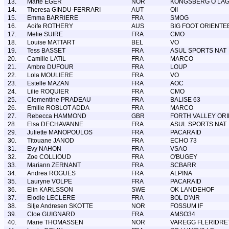
13.
Marte EGER
NOR
KONGSBERG O LA
14.
Theresa GINDU-FERRARI
AUT
OII
15.
Emma BARRIERE
FRA
SMOG
16.
Aoife ROTHERY
AUS
BIG FOOT ORIENTE
17.
Melie SUIRE
FRA
CMO
18.
Louise MATTART
BEL
VO
19.
Tess BASSET
FRA
ASUL SPORTS NAT
20.
Camille LATIL
FRA
MARCO
21.
Ambre DUFOUR
FRA
LOUP
22.
Lola MOULIERE
FRA
VO
23.
Estelle MAZAN
FRA
AOC
24.
Lilie ROQUIER
FRA
CMO
25.
Clementine PRADEAU
FRA
BALISE 63
26.
Emilie ROBLOT ADDA
FRA
MARCO
27.
Rebecca HAMMOND
GBR
FORTH VALLEY OR
28.
Elsa DECHAVANNE
FRA
ASUL SPORTS NAT
29.
Juliette MANOPOULOS
FRA
PACARAID
30.
Titouane JANOD
FRA
ECHO 73
31.
Evy NAHON
FRA
VSAO
32.
Zoe COLLIOUD
FRA
O'BUGEY
33.
Mariann ZERNANT
FRA
SCBARR
34.
Andrea ROGUES
FRA
ALPINA
35.
Lauryne VOLPE
FRA
PACARAID
36.
Elin KARLSSON
SWE
OK LANDEHOF
37.
Elodie LECLERE
FRA
BOL D'AIR
38.
Silje Andresen SKOTTE
NOR
FOSSUM IF
39.
Cloe GUIGNARD
FRA
AMSO34
40.
Marie THOMASSEN
NOR
VAREGG FLERIDRE