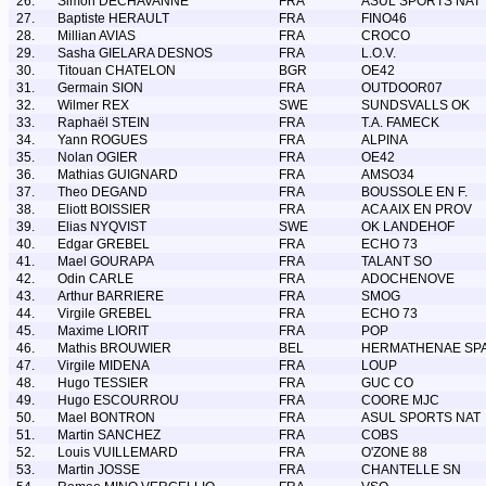
26.
Simon DECHAVANNE
FRA
ASUL SPORTS NAT
27.
Baptiste HERAULT
FRA
FINO46
28.
Millian AVIAS
FRA
CROCO
29.
Sasha GIELARA DESNOS
FRA
L.O.V.
30.
Titouan CHATELON
BGR
OE42
31.
Germain SION
FRA
OUTDOOR07
32.
Wilmer REX
SWE
SUNDSVALLS OK
33.
Raphaël STEIN
FRA
T.A. FAMECK
34.
Yann ROGUES
FRA
ALPINA
35.
Nolan OGIER
FRA
OE42
36.
Mathias GUIGNARD
FRA
AMSO34
37.
Theo DEGAND
FRA
BOUSSOLE EN F.
38.
Eliott BOISSIER
FRA
ACA AIX EN PROV
39.
Elias NYQVIST
SWE
OK LANDEHOF
40.
Edgar GREBEL
FRA
ECHO 73
41.
Mael GOURAPA
FRA
TALANT SO
42.
Odin CARLE
FRA
ADOCHENOVE
43.
Arthur BARRIERE
FRA
SMOG
44.
Virgile GREBEL
FRA
ECHO 73
45.
Maxime LIORIT
FRA
POP
46.
Mathis BROUWIER
BEL
HERMATHENAE SP
47.
Virgile MIDENA
FRA
LOUP
48.
Hugo TESSIER
FRA
GUC CO
49.
Hugo ESCOURROU
FRA
COORE MJC
50.
Mael BONTRON
FRA
ASUL SPORTS NAT
51.
Martin SANCHEZ
FRA
COBS
52.
Louis VUILLEMARD
FRA
O'ZONE 88
53.
Martin JOSSE
FRA
CHANTELLE SN