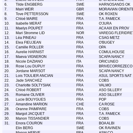
6.
Tilde ENGBERG
SWE
HARNOSANDS OK
7.
Mairi WEIR
GBR
MORAVIAN ORIENT
8.
Tove PETTERSSON
SWE
OK ROXEN
9.
Chloé MAIRE
FRA
T.A. FAMECK
10.
Isabelle MERAT
FRA
O'JURA
11.
Maelys POUPET
FRA
ACA AIX EN PROV
12.
Mari Stromme LID
NOR
VAREGG FLERIDRE
13.
Léa PINEAU
FRA
CSAG METZ
14.
Elea FIEUJEAN
FRA
O'BUGEY
15.
Camille ROLLER
FRA
OPA
16.
Aurelie HARNIST
FRA
COMULHOUSE
17.
Maeva VIGNERON
FRA
SCAPA NANCY
18.
Nicole DAZIANO
ITA
ORICUNEO
19.
Rose Lou DUPUY
FRA
BRIVECORREZECO
20.
Jordane MARSOT
FRA
SCAPA NANCY
21.
Lois TOULIER ANCIAN
FRA
ASUL SPORTS NAT
22.
Jade SANCHEZ
FRA
COBS
23.
Charlotte SOLTYSIAK
FRA
VALMO
24.
Chloé ROBERT
FRA
ASO SILLERY
25.
Romane OLIVIER
FRA
ASO SILLERY
26.
Lucie BOUYGUES
FRA
POP
27.
Amandine MARION
CHE
CA ROSE
28.
Oranne PAIMPARE
FRA
COBS
29.
Margot JACQUET
FRA
T.A. FAMECK
30.
Manon TISSANDIER
FRA
COBS
31.
Enora COURON
FRA
BOA ALBI
Elin BERG
SWE
OK RAVINEN
Manon HERVE
FRA
ASM CO