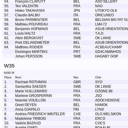
54.
François CLAPUYT
BEL
ASO SILLERY
55.
Teo VALENTIN
FRA
NAO
56.
Hideo TAKAHASHI
JPN
UTOKYO OLK
57.
Claudio BALBO
ITA
ORICUNEO
58.
Bruno PARMENTIER
BEL
BELGIAN BIG FAT G
59.
Mathieu POUVREAU
FRA
LMA 72
60.
Benjamin HOFMANS
BEL
ASUB ORIENTATION
61.
Louis HALTZ
FRA
T.A.D.
62.
Albin BERGKVIST
SWE
OK LINNE
63.
Piotr DELANDMETER
BEL
ASUB ORIENTATION
64.
Matthieu RODIER
FRA
ACBEAUCHAMP
Domingos MARTINS
PRT
GD4CAMINHOS
Johan PERSSON
SWE
HAGABY GOIF
W35
6490 M
Place
Nom
Nat.
Club
1.
Rachael ROTHMAN
GBR
SYO
2.
Samantha SAEGER
SWE
OK LINNE
3.
Marie VUILLEMARD
FRA
O'ZONE 88
4.
Marlene GROSPERRIN
FRA
JSO
5.
Noemie VOUILLON
FRA
ADOCHENOVE
6.
Greet OEYEN
BEL
HAMOK
7.
Anna OJAPALO
FIN
LYNX
8.
Andrea FRIEDRICH WINTELER
CHE
OLG WELSIKON
9.
Madeleine TIRBOIS
FRA
ERCO
10.
Valérie BAZAUD
FRA
COCS
11.
Aurelie IZARD
FRA
BOA ALBI