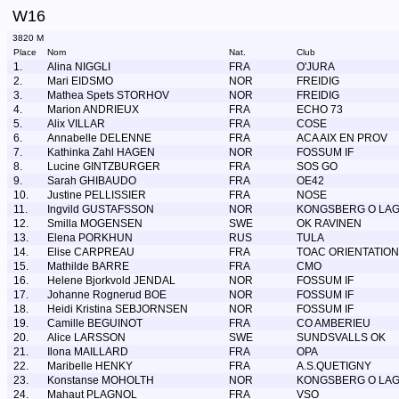
W16
3820 M
Place
Nom
Nat.
Club
1.
Alina NIGGLI
FRA
O'JURA
2.
Mari EIDSMO
NOR
FREIDIG
3.
Mathea Spets STORHOV
NOR
FREIDIG
4.
Marion ANDRIEUX
FRA
ECHO 73
5.
Alix VILLAR
FRA
COSE
6.
Annabelle DELENNE
FRA
ACA AIX EN PROV
7.
Kathinka Zahl HAGEN
NOR
FOSSUM IF
8.
Lucine GINTZBURGER
FRA
SOS GO
9.
Sarah GHIBAUDO
FRA
OE42
10.
Justine PELLISSIER
FRA
NOSE
11.
Ingvild GUSTAFSSON
NOR
KONGSBERG O LA
12.
Smilla MOGENSEN
SWE
OK RAVINEN
13.
Elena PORKHUN
RUS
TULA
14.
Elise CARPREAU
FRA
TOAC ORIENTATION
15.
Mathilde BARRE
FRA
CMO
16.
Helene Bjorkvold JENDAL
NOR
FOSSUM IF
17.
Johanne Rognerud BOE
NOR
FOSSUM IF
18.
Heidi Kristina SEBJORNSEN
NOR
FOSSUM IF
19.
Camille BEGUINOT
FRA
CO AMBERIEU
20.
Alice LARSSON
SWE
SUNDSVALLS OK
21.
Ilona MAILLARD
FRA
OPA
22.
Maribelle HENKY
FRA
A.S.QUETIGNY
23.
Konstanse MOHOLTH
NOR
KONGSBERG O LA
24.
Mahaut PLAGNOL
FRA
VSO