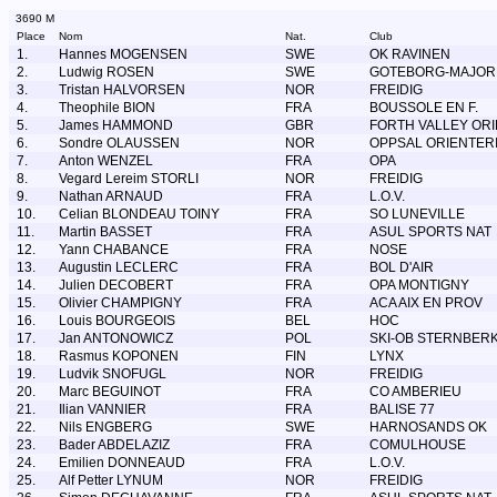
3690 M
Place
Nom
Nat.
Club
1.
Hannes MOGENSEN
SWE
OK RAVINEN
2.
Ludwig ROSEN
SWE
GOTEBORG-MAJOR
3.
Tristan HALVORSEN
NOR
FREIDIG
4.
Theophile BION
FRA
BOUSSOLE EN F.
5.
James HAMMOND
GBR
FORTH VALLEY OR
6.
Sondre OLAUSSEN
NOR
OPPSAL ORIENTER
7.
Anton WENZEL
FRA
OPA
8.
Vegard Lereim STORLI
NOR
FREIDIG
9.
Nathan ARNAUD
FRA
L.O.V.
10.
Celian BLONDEAU TOINY
FRA
SO LUNEVILLE
11.
Martin BASSET
FRA
ASUL SPORTS NAT
12.
Yann CHABANCE
FRA
NOSE
13.
Augustin LECLERC
FRA
BOL D'AIR
14.
Julien DECOBERT
FRA
OPA MONTIGNY
15.
Olivier CHAMPIGNY
FRA
ACA AIX EN PROV
16.
Louis BOURGEOIS
BEL
HOC
17.
Jan ANTONOWICZ
POL
SKI-OB STERNBER
18.
Rasmus KOPONEN
FIN
LYNX
19.
Ludvik SNOFUGL
NOR
FREIDIG
20.
Marc BEGUINOT
FRA
CO AMBERIEU
21.
Ilian VANNIER
FRA
BALISE 77
22.
Nils ENGBERG
SWE
HARNOSANDS OK
23.
Bader ABDELAZIZ
FRA
COMULHOUSE
24.
Emilien DONNEAUD
FRA
L.O.V.
25.
Alf Petter LYNUM
NOR
FREIDIG