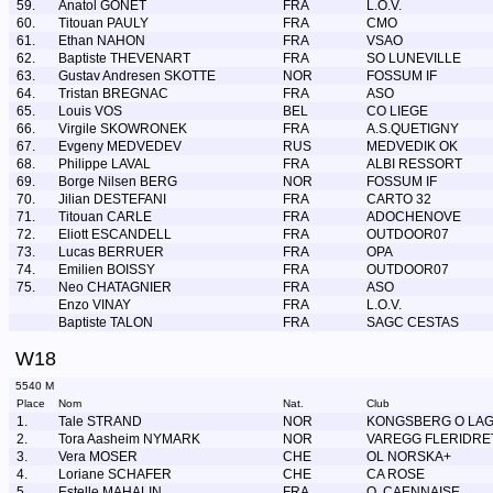
59.
Anatol GONET
FRA
L.O.V.
60.
Titouan PAULY
FRA
CMO
61.
Ethan NAHON
FRA
VSAO
62.
Baptiste THEVENART
FRA
SO LUNEVILLE
63.
Gustav Andresen SKOTTE
NOR
FOSSUM IF
64.
Tristan BREGNAC
FRA
ASO
65.
Louis VOS
BEL
CO LIEGE
66.
Virgile SKOWRONEK
FRA
A.S.QUETIGNY
67.
Evgeny MEDVEDEV
RUS
MEDVEDIK OK
68.
Philippe LAVAL
FRA
ALBI RESSORT
69.
Borge Nilsen BERG
NOR
FOSSUM IF
70.
Jilian DESTEFANI
FRA
CARTO 32
71.
Titouan CARLE
FRA
ADOCHENOVE
72.
Eliott ESCANDELL
FRA
OUTDOOR07
73.
Lucas BERRUER
FRA
OPA
74.
Emilien BOISSY
FRA
OUTDOOR07
75.
Neo CHATAGNIER
FRA
ASO
Enzo VINAY
FRA
L.O.V.
Baptiste TALON
FRA
SAGC CESTAS
W18
5540 M
Place
Nom
Nat.
Club
1.
Tale STRAND
NOR
KONGSBERG O LA
2.
Tora Aasheim NYMARK
NOR
VAREGG FLERIDRE
3.
Vera MOSER
CHE
OL NORSKA+
4.
Loriane SCHAFER
CHE
CA ROSE
5.
Estelle MAHALIN
FRA
O. CAENNAISE