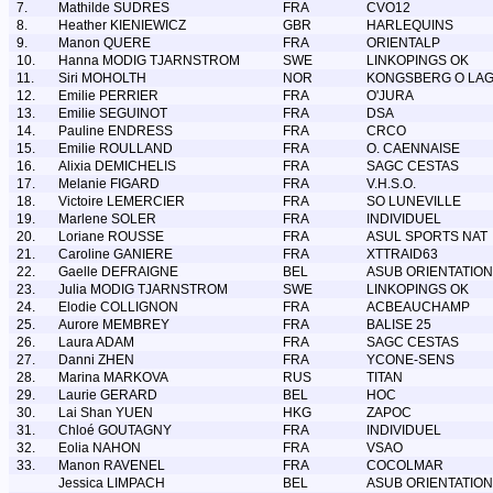
7.
Mathilde SUDRES
FRA
CVO12
8.
Heather KIENIEWICZ
GBR
HARLEQUINS
9.
Manon QUERE
FRA
ORIENTALP
10.
Hanna MODIG TJARNSTROM
SWE
LINKOPINGS OK
11.
Siri MOHOLTH
NOR
KONGSBERG O LA
12.
Emilie PERRIER
FRA
O'JURA
13.
Emilie SEGUINOT
FRA
DSA
14.
Pauline ENDRESS
FRA
CRCO
15.
Emilie ROULLAND
FRA
O. CAENNAISE
16.
Alixia DEMICHELIS
FRA
SAGC CESTAS
17.
Melanie FIGARD
FRA
V.H.S.O.
18.
Victoire LEMERCIER
FRA
SO LUNEVILLE
19.
Marlene SOLER
FRA
INDIVIDUEL
20.
Loriane ROUSSE
FRA
ASUL SPORTS NAT
21.
Caroline GANIERE
FRA
XTTRAID63
22.
Gaelle DEFRAIGNE
BEL
ASUB ORIENTATION
23.
Julia MODIG TJARNSTROM
SWE
LINKOPINGS OK
24.
Elodie COLLIGNON
FRA
ACBEAUCHAMP
25.
Aurore MEMBREY
FRA
BALISE 25
26.
Laura ADAM
FRA
SAGC CESTAS
27.
Danni ZHEN
FRA
YCONE-SENS
28.
Marina MARKOVA
RUS
TITAN
29.
Laurie GERARD
BEL
HOC
30.
Lai Shan YUEN
HKG
ZAPOC
31.
Chloé GOUTAGNY
FRA
INDIVIDUEL
32.
Eolia NAHON
FRA
VSAO
33.
Manon RAVENEL
FRA
COCOLMAR
Jessica LIMPACH
BEL
ASUB ORIENTATION