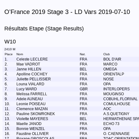
O'France 2019 Stage 3 - LD Vars 2019-07-10
Résultats Etape (Stage Results)
W10
2410 M
Place
Nom
Nat.
Club
1.
Celeste LECLERE
FRA
BOL D'AIR
2.
Mae VADROT
FRA
MARCO
3.
Janne HILLEN
BEL
OMEGA
4.
Apolline COCHEY
FRA
ORIENTALP
5.
Juliette PELLISSIER
FRA
NOSE
6.
Louna VIALARD
FRA
OPA
7.
Lucy WARD
GBR
INTERLOPERS
8.
Melissa FARRELL
FRA
MOUGINSO
9.
Adele AUNEAU
FRA
COBUHL.FLORIVAL
10.
Leonie POISEAU
FRA
COMULHOUSE
11.
Clemence MAZAN
FRA
AOC
12.
Pauline SKOWRONEK
FRA
A.S.QUETIGNY
13.
Violette MAYERES
BEL
HERMATHENAE SP
14.
Maelle JANOD
FRA
ECHO 73
15.
Bonnie WENZEL
FRA
OPA
16.
Faustine OLLIVIER
FRA
O. CAENNAISE
17.
Roxane GROSCOLAS
FRA
TOAC ORIENTATION