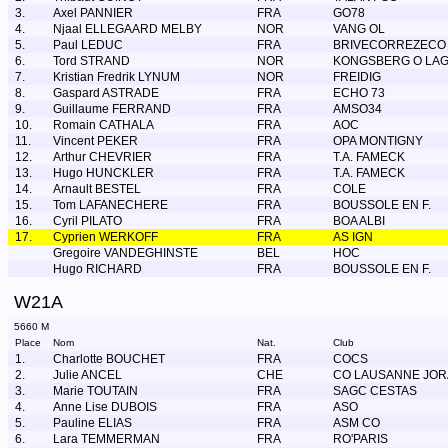
3.
Axel PANNIER
FRA
GO78
4.
Njaal ELLEGAARD MELBY
NOR
VANG OL
5.
Paul LEDUC
FRA
BRIVECORREZECO
6.
Tord STRAND
NOR
KONGSBERG O LA
7.
Kristian Fredrik LYNUM
NOR
FREIDIG
8.
Gaspard ASTRADE
FRA
ECHO 73
9.
Guillaume FERRAND
FRA
AMSO34
10.
Romain CATHALA
FRA
AOC
11.
Vincent PEKER
FRA
OPA MONTIGNY
12.
Arthur CHEVRIER
FRA
T.A. FAMECK
13.
Hugo HUNCKLER
FRA
T.A. FAMECK
14.
Arnault BESTEL
FRA
COLE
15.
Tom LAFANECHERE
FRA
BOUSSOLE EN F.
16.
Cyril PILATO
FRA
BOA ALBI
17.
Cyprien WERKOFF
FRA
AS IGN
Gregoire VANDEGHINSTE
BEL
HOC
Hugo RICHARD
FRA
BOUSSOLE EN F.
W21A
5660 M
Place
Nom
Nat.
Club
1.
Charlotte BOUCHET
FRA
COCS
2.
Julie ANCEL
CHE
CO LAUSANNE JOR
3.
Marie TOUTAIN
FRA
SAGC CESTAS
4.
Anne Lise DUBOIS
FRA
ASO
5.
Pauline ELIAS
FRA
ASM CO
6.
Lara TEMMERMAN
FRA
RO'PARIS