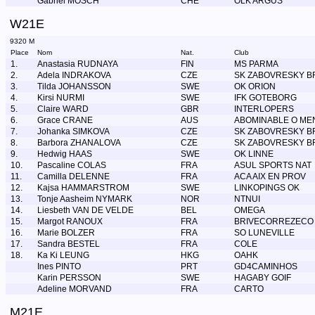
Gabriel MOSCH
CHE
OLK ARGUS
W21E
9320 M
Place
Nom
Nat.
Club
1.
Anastasia RUDNAYA
FIN
MS PARMA
2.
Adela INDRAKOVA
CZE
SK ZABOVRESKY B
3.
Tilda JOHANSSON
SWE
OK ORION
4.
Kirsi NURMI
SWE
IFK GOTEBORG
5.
Claire WARD
GBR
INTERLOPERS
6.
Grace CRANE
AUS
ABOMINABLE O ME
7.
Johanka SIMKOVA
CZE
SK ZABOVRESKY B
8.
Barbora ZHANALOVA
CZE
SK ZABOVRESKY B
9.
Hedwig HAAS
SWE
OK LINNE
10.
Pascaline COLAS
FRA
ASUL SPORTS NAT
11.
Camilla DELENNE
FRA
ACA AIX EN PROV
12.
Kajsa HAMMARSTROM
SWE
LINKOPINGS OK
13.
Tonje Aasheim NYMARK
NOR
NTNUI
14.
Liesbeth VAN DE VELDE
BEL
OMEGA
15.
Margot RANOUX
FRA
BRIVECORREZECO
16.
Marie BOLZER
FRA
SO LUNEVILLE
17.
Sandra BESTEL
FRA
COLE
18.
Ka Ki LEUNG
HKG
OAHK
Ines PINTO
PRT
GD4CAMINHOS
Karin PERSSON
SWE
HAGABY GOIF
Adeline MORVAND
FRA
CARTO
M21E