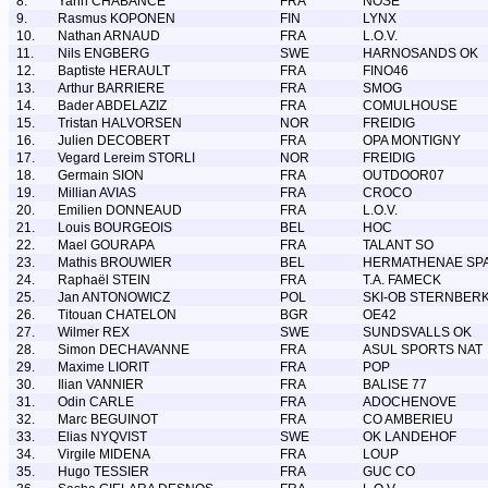
8.
Yann CHABANCE
FRA
NOSE
9.
Rasmus KOPONEN
FIN
LYNX
10.
Nathan ARNAUD
FRA
L.O.V.
11.
Nils ENGBERG
SWE
HARNOSANDS OK
12.
Baptiste HERAULT
FRA
FINO46
13.
Arthur BARRIERE
FRA
SMOG
14.
Bader ABDELAZIZ
FRA
COMULHOUSE
15.
Tristan HALVORSEN
NOR
FREIDIG
16.
Julien DECOBERT
FRA
OPA MONTIGNY
17.
Vegard Lereim STORLI
NOR
FREIDIG
18.
Germain SION
FRA
OUTDOOR07
19.
Millian AVIAS
FRA
CROCO
20.
Emilien DONNEAUD
FRA
L.O.V.
21.
Louis BOURGEOIS
BEL
HOC
22.
Mael GOURAPA
FRA
TALANT SO
23.
Mathis BROUWIER
BEL
HERMATHENAE SP
24.
Raphaël STEIN
FRA
T.A. FAMECK
25.
Jan ANTONOWICZ
POL
SKI-OB STERNBER
26.
Titouan CHATELON
BGR
OE42
27.
Wilmer REX
SWE
SUNDSVALLS OK
28.
Simon DECHAVANNE
FRA
ASUL SPORTS NAT
29.
Maxime LIORIT
FRA
POP
30.
Ilian VANNIER
FRA
BALISE 77
31.
Odin CARLE
FRA
ADOCHENOVE
32.
Marc BEGUINOT
FRA
CO AMBERIEU
33.
Elias NYQVIST
SWE
OK LANDEHOF
34.
Virgile MIDENA
FRA
LOUP
35.
Hugo TESSIER
FRA
GUC CO