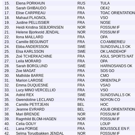
15.
Elena PORKHUN
RUS
TULA
16.
Sarah GHIBAUDO
FRA
OE42
17.
Elise CARPREAU
FRA
TOAC ORIENTATION
18.
Mahaut PLAGNOL
FRA
VSO
19.
Justine PELLISSIER
FRA
NOSE
20.
Heidi Kristina SEBJORNSEN
NOR
FOSSUM IF
21.
Helene Bjorkvold JENDAL
NOR
FOSSUM IF
22.
Ilona MAILLARD
FRA
OPA
23.
Camille BEGUINOT
FRA
CO AMBERIEU
24.
Ebba ANDERSSON
SWE
SUNDSVALLS OK
25.
Elsa KARLSSON
SWE
OK LANDEHOF
26.
Zoé TCHERKACHINE
FRA
ASUL SPORTS NAT
27.
Leila MORARD
FRA
OPA
28.
Sarah BORGLUND
SWE
HARNOSANDS OK
29.
Zoe MAGAT
FRA
SOS GO
30.
Mathilde BARRE
FRA
CMO
31.
Marion LAROSE
FRA
ORIENTALP
32.
Emma DUQUESNE
FRA
VSAO
33.
Lucy MINO VERCELLIO
FRA
VSO
34.
Astrid REX
SWE
SUNDSVALLS OK
35.
Gwendoline LECLAND
FRA
NOYON CO
36.
Camille PETITJEAN
BEL
HOC
37.
Jeanne EVRARD
BEL
ASUB ORIENTATION
38.
Mari BRENDE
NOR
FOSSUM IF
39.
Ragnhild BLOM-HAGEN
NOR
FOSSUM IF
40.
Celia GOUY
FRA
LOUP
41.
Lana FORGE
FRA
BOUSSOLE EN F.
42.
Selma Torudbakken JENDAL
NOR
FOSSUM IF