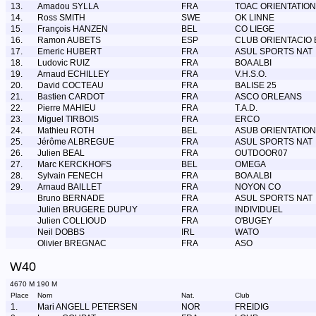
13.
Amadou SYLLA
FRA
TOAC ORIENTATION
14.
Ross SMITH
SWE
OK LINNE
15.
François HANZEN
BEL
CO LIEGE
16.
Ramon AUBETS
ESP
CLUB ORIENTACIO
17.
Emeric HUBERT
FRA
ASUL SPORTS NAT
18.
Ludovic RUIZ
FRA
BOA ALBI
19.
Arnaud ECHILLEY
FRA
V.H.S.O.
20.
David COCTEAU
FRA
BALISE 25
21.
Bastien CARDOT
FRA
ASCO ORLEANS
22.
Pierre MAHIEU
FRA
T.A.D.
23.
Miguel TIRBOIS
FRA
ERCO
24.
Mathieu ROTH
BEL
ASUB ORIENTATION
25.
Jérôme ALBREGUE
FRA
ASUL SPORTS NAT
26.
Julien BEAL
FRA
OUTDOOR07
27.
Marc KERCKHOFS
BEL
OMEGA
28.
Sylvain FENECH
FRA
BOA ALBI
29.
Arnaud BAILLET
FRA
NOYON CO
Bruno BERNADE
FRA
ASUL SPORTS NAT
Julien BRUGERE DUPUY
FRA
INDIVIDUEL
Julien COLLIOUD
FRA
O'BUGEY
Neil DOBBS
IRL
WATO
Olivier BREGNAC
FRA
ASO
W40
4670 M 190 M
Place
Nom
Nat.
Club
1.
Mari ANGELL PETERSEN
NOR
FREIDIG