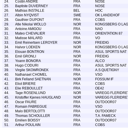
24.
Costin ANDRE
FRA
NOSE
25.
Baptiste DUVERNEY
FRA
NOSE
26.
Mathias INSTALLE
BEL
HOC
27.
Albin NYQVIST
SWE
OK LANDEHOF
28.
Gauthier DUPONT
FRA
COBS
29.
Atle Nikolai WOLLO
NOR
KONGSBERG O LA
30.
Antoine AMIGOU
FRA
NAO
31.
Mateo CHEVALIER
FRA
ORIENTATION 87
32.
Matisse MALARD
FRA
VO
33.
Emil Reinertsen LEROYER
NOR
FREIDIG
34.
Halvor LOEKEN
NOR
KONGSBERG O LA
35.
Elouan BONTRON
FRA
ASUL SPORTS NAT
36.
Emil GRONLI
NOR
FREIDIG
37.
Yoann BONORA
FRA
ALCO
38.
Hugo CODURI
FRA
ASUL SPORTS NAT
39.
Virgile SKOWRONEK
FRA
A.S.QUETIGNY
40.
Nathanael CHOMEL
FRA
VSO
41.
Birk Felland SAETNAN
NOR
FOSSUM IF
42.
Eliot BRIERE
FRA
COBS
43.
Elie REBOULLET
FRA
OE42
44.
Tage ROSENLUND
NOR
VAREGG FLERIDRE
45.
Kristoffer Kjenes HAUGLAND
NOR
VAREGG FLERIDRE
46.
Oscar FAURE
FRA
OUTDOOR07
47.
Romain FABREGUE
FRA
VSO
48.
Malo BERTOLOTTI
FRA
OUTDOOR07
49.
Thomas SCHOULLER
FRA
T.A. FAMECK
50.
Emilien BOISSY
FRA
OUTDOOR07
51.
Arthur POULAIN
FRA
COBS