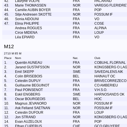
42.
Lauryne VOLPE
FRA
PACARAID
43.
Marie THOMASSEN
NOR
VAREGG FLERIDRE
44.
Camille AUBIN BOYER
FRA
POP
45.
Silje Andresen SKOTTE
NOR
FOSSUM IF
46.
Sonia AIDOUNI
FRA
VO
47.
Elina PHILIPPE
FRA
COSE
Andrea ROGUES
FRA
ALPINA
Circe MIDENA
FRA
LOUP
Léa EPIARD
FRA
VO
M12
2710 M 85 M
Place
Nom
Nat.
Club
1.
Quentin AUNEAU
FRA
COBUHL.FLORIVAL
2.
Jarand GUSTAFSSON
NOR
KONGSBERG O LA
3.
Emil SKEPP
SWE
SAVEDALENS AIK
4.
Colin BRISEBOIS
BEL
HAINAUT OC
5.
Celestin DUPUY
FRA
BRIVECORREZECO
6.
Guillaume BEGUINOT
FRA
CO AMBERIEU
7.
Paul POINSENOT
FRA
V.H.S.O.
8.
Eskil ENGBERG
SWE
HARNOSANDS OK
9.
Oscar BOURGEOIS
BEL
HOC
10.
Magnus JEVANORD
NOR
FOSSUM IF
11.
Ask Felland SAETNAN
NOR
FOSSUM IF
12.
Celestin DUFOUR
FRA
LOUP
12.
Jon STRAND
NOR
KONGSBERG O LA
14.
Evan AUZELOUX
FRA
POP
15.
Ethan CUPERUS
CHE
GCO GRUYERE