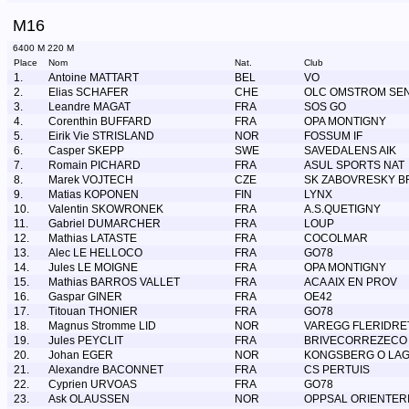
M16
6400 M 220 M
Place
Nom
Nat.
Club
1.
Antoine MATTART
BEL
VO
2.
Elias SCHAFER
CHE
OLC OMSTROM SE
3.
Leandre MAGAT
FRA
SOS GO
4.
Corenthin BUFFARD
FRA
OPA MONTIGNY
5.
Eirik Vie STRISLAND
NOR
FOSSUM IF
6.
Casper SKEPP
SWE
SAVEDALENS AIK
7.
Romain PICHARD
FRA
ASUL SPORTS NAT
8.
Marek VOJTECH
CZE
SK ZABOVRESKY B
9.
Matias KOPONEN
FIN
LYNX
10.
Valentin SKOWRONEK
FRA
A.S.QUETIGNY
11.
Gabriel DUMARCHER
FRA
LOUP
12.
Mathias LATASTE
FRA
COCOLMAR
13.
Alec LE HELLOCO
FRA
GO78
14.
Jules LE MOIGNE
FRA
OPA MONTIGNY
15.
Mathias BARROS VALLET
FRA
ACA AIX EN PROV
16.
Gaspar GINER
FRA
OE42
17.
Titouan THONIER
FRA
GO78
18.
Magnus Stromme LID
NOR
VAREGG FLERIDRE
19.
Jules PEYCLIT
FRA
BRIVECORREZECO
20.
Johan EGER
NOR
KONGSBERG O LA
21.
Alexandre BACONNET
FRA
CS PERTUIS
22.
Cyprien URVOAS
FRA
GO78
23.
Ask OLAUSSEN
NOR
OPPSAL ORIENTER