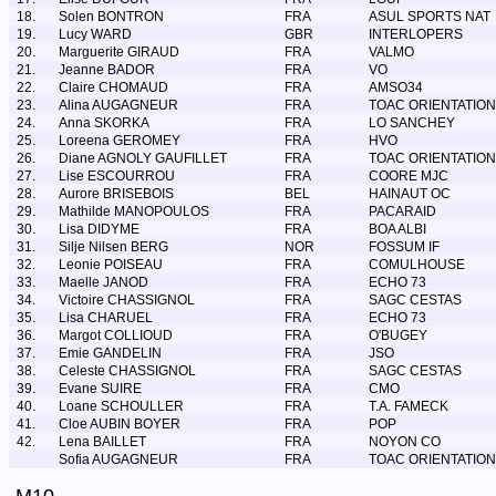
18.
Solen BONTRON
FRA
ASUL SPORTS NAT
19.
Lucy WARD
GBR
INTERLOPERS
20.
Marguerite GIRAUD
FRA
VALMO
21.
Jeanne BADOR
FRA
VO
22.
Claire CHOMAUD
FRA
AMSO34
23.
Alina AUGAGNEUR
FRA
TOAC ORIENTATION
24.
Anna SKORKA
FRA
LO SANCHEY
25.
Loreena GEROMEY
FRA
HVO
26.
Diane AGNOLY GAUFILLET
FRA
TOAC ORIENTATION
27.
Lise ESCOURROU
FRA
COORE MJC
28.
Aurore BRISEBOIS
BEL
HAINAUT OC
29.
Mathilde MANOPOULOS
FRA
PACARAID
30.
Lisa DIDYME
FRA
BOA ALBI
31.
Silje Nilsen BERG
NOR
FOSSUM IF
32.
Leonie POISEAU
FRA
COMULHOUSE
33.
Maelle JANOD
FRA
ECHO 73
34.
Victoire CHASSIGNOL
FRA
SAGC CESTAS
35.
Lisa CHARUEL
FRA
ECHO 73
36.
Margot COLLIOUD
FRA
O'BUGEY
37.
Emie GANDELIN
FRA
JSO
38.
Celeste CHASSIGNOL
FRA
SAGC CESTAS
39.
Evane SUIRE
FRA
CMO
40.
Loane SCHOULLER
FRA
T.A. FAMECK
41.
Cloe AUBIN BOYER
FRA
POP
42.
Lena BAILLET
FRA
NOYON CO
Sofia AUGAGNEUR
FRA
TOAC ORIENTATION