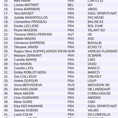
14.
Ines PINNA
FRA
CARTO 32
15.
Louise MATTART
BEL
VO
16.
Emma BARRIERE
FRA
SMOG
17.
Tess BASSET
FRA
ASUL SPORTS NAT
18.
Juliette MANOPOULOS
FRA
PACARAID
19.
Clementine PRADEAU
FRA
BALISE 63
20.
Elodie LECLERE
FRA
BOL D'AIR
21.
Prune MASSON
FRA
TALANT SO
22.
Theresa GINDU-FERRARI
AUT
OII
23.
Estelle MAZAN
FRA
AOC
24.
Clemence BARRERE
FRA
BOA ALBI
25.
Titouane JANOD
FRA
ECHO 73
26.
Ragna Oline DOPPELHOFER ERVIK
NOR
VAREGG FLERIDRE
27.
Mariann ZERNANT
FRA
SCBARR
28.
Camille BARRE
FRA
CMO
29.
Evy NAHON
FRA
VSAO
30.
Camille LATIL
FRA
MARCO
31.
Emilie ROBLOT ADDA
FRA
MARCO
32.
Zoe COLLIOUD
FRA
O'BUGEY
33.
Ambre DUFOUR
FRA
LOUP
34.
Anna MEDVEDEVA
RUS
MEDVEDIK OK
35.
Elin KARLSSON
SWE
OK LANDEHOF
36.
Marie ABADIE
FRA
COMULHOUSE
37.
Cloe GUIGNARD
FRA
AMSO34
38.
Melie SUIRE
FRA
CMO
39.
Elsa DECHAVANNE
FRA
ASUL SPORTS NAT
40.
Salome DUBOIS
FRA
VALMO
41.
Lucie COLIN
FRA
SO LUNEVILLE