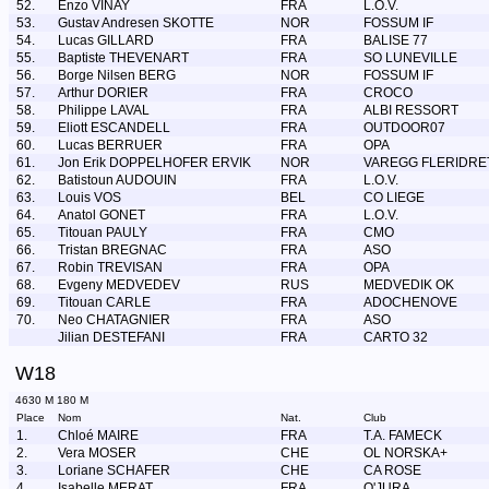
52.
Enzo VINAY
FRA
L.O.V.
53.
Gustav Andresen SKOTTE
NOR
FOSSUM IF
54.
Lucas GILLARD
FRA
BALISE 77
55.
Baptiste THEVENART
FRA
SO LUNEVILLE
56.
Borge Nilsen BERG
NOR
FOSSUM IF
57.
Arthur DORIER
FRA
CROCO
58.
Philippe LAVAL
FRA
ALBI RESSORT
59.
Eliott ESCANDELL
FRA
OUTDOOR07
60.
Lucas BERRUER
FRA
OPA
61.
Jon Erik DOPPELHOFER ERVIK
NOR
VAREGG FLERIDRE
62.
Batistoun AUDOUIN
FRA
L.O.V.
63.
Louis VOS
BEL
CO LIEGE
64.
Anatol GONET
FRA
L.O.V.
65.
Titouan PAULY
FRA
CMO
66.
Tristan BREGNAC
FRA
ASO
67.
Robin TREVISAN
FRA
OPA
68.
Evgeny MEDVEDEV
RUS
MEDVEDIK OK
69.
Titouan CARLE
FRA
ADOCHENOVE
70.
Neo CHATAGNIER
FRA
ASO
Jilian DESTEFANI
FRA
CARTO 32
W18
4630 M 180 M
Place
Nom
Nat.
Club
1.
Chloé MAIRE
FRA
T.A. FAMECK
2.
Vera MOSER
CHE
OL NORSKA+
3.
Loriane SCHAFER
CHE
CA ROSE
4.
Isabelle MERAT
FRA
O'JURA