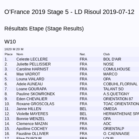
O'France 2019 Stage 5 - LD Risoul 2019-07-12
Résultats Etape (Stage Results)
W10
1620 M 20 M
Place
Nom
Nat.
Club
1.
Celeste LECLERE
FRA
BOL D'AIR
2.
Juliette PELLISSIER
FRA
NOSE
3.
Caroline HARNIST
FRA
COMULHOUSE
4.
Mae VADROT
FRA
MARCO
5.
Louna VIALARD
FRA
OPA
6.
Adele AUNEAU
FRA
COBUHL.FLORIVAL
7.
Loane GOURAPA
FRA
TALANT SO
8.
Pauline SKOWRONEK
FRA
A.S.QUETIGNY
9.
Eden CHEVALIER
FRA
ORIENTATION 87
10.
Roxane GROSCOLAS
FRA
TOAC ORIENTATION
11.
Janne HILLEN
BEL
OMEGA
12.
Violette MAYERES
BEL
HERMATHENAE SP
13.
Bonnie WENZEL
FRA
OPA
14.
Clemence MAZAN
FRA
AOC
15.
Apolline COCHEY
FRA
ORIENTALP
16.
Faustine OLLIVIER
FRA
O. CAENNAISE
17.
Elise DUFOUR
FRA
LOUP