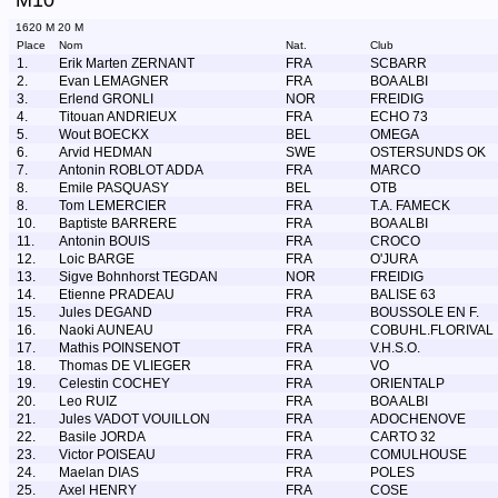
M10
1620 M 20 M
Place
Nom
Nat.
Club
1.
Erik Marten ZERNANT
FRA
SCBARR
2.
Evan LEMAGNER
FRA
BOA ALBI
3.
Erlend GRONLI
NOR
FREIDIG
4.
Titouan ANDRIEUX
FRA
ECHO 73
5.
Wout BOECKX
BEL
OMEGA
6.
Arvid HEDMAN
SWE
OSTERSUNDS OK
7.
Antonin ROBLOT ADDA
FRA
MARCO
8.
Emile PASQUASY
BEL
OTB
8.
Tom LEMERCIER
FRA
T.A. FAMECK
10.
Baptiste BARRERE
FRA
BOA ALBI
11.
Antonin BOUIS
FRA
CROCO
12.
Loic BARGE
FRA
O'JURA
13.
Sigve Bohnhorst TEGDAN
NOR
FREIDIG
14.
Etienne PRADEAU
FRA
BALISE 63
15.
Jules DEGAND
FRA
BOUSSOLE EN F.
16.
Naoki AUNEAU
FRA
COBUHL.FLORIVAL
17.
Mathis POINSENOT
FRA
V.H.S.O.
18.
Thomas DE VLIEGER
FRA
VO
19.
Celestin COCHEY
FRA
ORIENTALP
20.
Leo RUIZ
FRA
BOA ALBI
21.
Jules VADOT VOUILLON
FRA
ADOCHENOVE
22.
Basile JORDA
FRA
CARTO 32
23.
Victor POISEAU
FRA
COMULHOUSE
24.
Maelan DIAS
FRA
POLES
25.
Axel HENRY
FRA
COSE