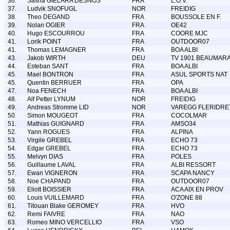
36.
Sasha GIELARA DESNOS
FRA
L.O.V.
37.
Ludvik SNOFUGL
NOR
FREIDIG
38.
Theo DEGAND
FRA
BOUSSOLE EN F.
39.
Nolan OGIER
FRA
OE42
40.
Hugo ESCOURROU
FRA
COORE MJC
41.
Lorik POINT
FRA
OUTDOOR07
41.
Thomas LEMAGNER
FRA
BOA ALBI
43.
Jakob WIRTH
DEU
TV 1901 BEAUMARA
44.
Esteban SANT
FRA
BOA ALBI
45.
Mael BONTRON
FRA
ASUL SPORTS NAT
45.
Quentin BERRUER
FRA
OPA
47.
Noa FENECH
FRA
BOA ALBI
48.
Alf Petter LYNUM
NOR
FREIDIG
49.
Andreas Stromme LID
NOR
VAREGG FLERIDRE
50.
Simon MOUGEOT
FRA
COCOLMAR
51.
Mathias GUIGNARD
FRA
AMSO34
52.
Yann ROGUES
FRA
ALPINA
53.
Virgile GREBEL
FRA
ECHO 73
54.
Edgar GREBEL
FRA
ECHO 73
55.
Melvyn DIAS
FRA
POLES
56.
Guillaume LAVAL
FRA
ALBI RESSORT
57.
Ewan VIGNERON
FRA
SCAPA NANCY
58.
Noe CHAPAND
FRA
OUTDOOR07
59.
Eliott BOISSIER
FRA
ACA AIX EN PROV
60.
Louis VUILLEMARD
FRA
O'ZONE 88
61.
Titouan Blake GEROMEY
FRA
HVO
62.
Remi FAIVRE
FRA
NAO
63.
Romeo MINO VERCELLIO
FRA
VSO