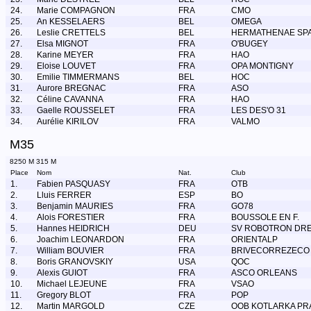
24.
Marie COMPAGNON
FRA
CMO
25.
An KESSELAERS
BEL
OMEGA
26.
Leslie CRETTELS
BEL
HERMATHENAE SP
27.
Elsa MIGNOT
FRA
O'BUGEY
28.
Karine MEYER
FRA
HAO
29.
Eloise LOUVET
FRA
OPA MONTIGNY
30.
Emilie TIMMERMANS
BEL
HOC
31.
Aurore BREGNAC
FRA
ASO
32.
Céline CAVANNA
FRA
HAO
33.
Gaelle ROUSSELET
FRA
LES DES'O 31
34.
Aurélie KIRILOV
FRA
VALMO
M35
8250 M 315 M
Place
Nom
Nat.
Club
1.
Fabien PASQUASY
FRA
OTB
2.
Lluis FERRER
ESP
BO
3.
Benjamin MAURIES
FRA
GO78
4.
Alois FORESTIER
FRA
BOUSSOLE EN F.
5.
Hannes HEIDRICH
DEU
SV ROBOTRON DR
6.
Joachim LEONARDON
FRA
ORIENTALP
7.
William BOUVIER
FRA
BRIVECORREZECO
8.
Boris GRANOVSKIY
USA
QOC
9.
Alexis GUIOT
FRA
ASCO ORLEANS
10.
Michael LEJEUNE
FRA
VSAO
11.
Gregory BLOT
FRA
POP
12.
Martin MARGOLD
CZE
OOB KOTLARKA PR