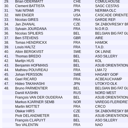
29.
Brian ODERMATT
CHE
COMULHOUSE
30.
Clement BATTISTA
FRA
SAGC CESTAS
31.
Yuki NITAMI
JPN
NERIMA OLC
32.
Will ENGER
USA
CASCADE ORIENTE
33.
Nicolas GIRES
FRA
GARDE REP.
34.
Jan ZHANAL
CZE
SK ZABOVRESKY B
35.
Sylvain JOURDANA
FRA
N.O.R.D.
36.
Nicolas SPILIERS
BEL
BELGIAN BIG FAT G
37.
Ben STEVENS
GBR
AIRE
38.
Tomas HENDRICKX
FRA
HAMOK
39.
Louis HALTZ
FRA
T.A.D.
40.
Albin BERGKVIST
SWE
OK LINNE
41.
Thomas BREDO
BEL
ASO SILLERY
42.
Martijn HUS
BEL
KOL
43.
Benjamin HOFMANS
BEL
ASUB ORIENTATION
44.
Mathieu POUVREAU
FRA
LMA 72
45.
Johan PERSSON
SWE
HAGABY GOIF
46.
Gael RICARD
FRA
ACBEAUCHAMP
47.
Hideo TAKAHASHI
JPN
UTOKYO OLK
48.
Bruno PARMENTIER
BEL
BELGIAN BIG FAT G
Daniil KASHIN
RUS
NORD WEST
François VAN DER OUDERAA
BEL
ASUB ORIENTATION
Markus KJARNER SEMB
NOR
VAREGG FLERIDRE
Martin MOTTET
FRA
CRCO
Otakar HIRS
CZE
SK ZABOVRESKY B
Piotr DELANDMETER
BEL
ASUB ORIENTATION
François CLAPUYT
BEL
ASO SILLERY
Teo VALENTIN
FRA
NAO