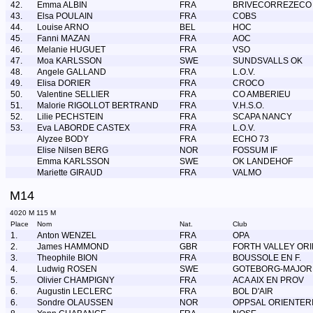
42.
Emma ALBIN
FRA
BRIVECORREZECO
43.
Elsa POULAIN
FRA
COBS
44.
Louise ARNO
BEL
HOC
45.
Fanni MAZAN
FRA
AOC
46.
Melanie HUGUET
FRA
VSO
47.
Moa KARLSSON
SWE
SUNDSVALLS OK
48.
Angele GALLAND
FRA
L.O.V.
49.
Elisa DORIER
FRA
CROCO
50.
Valentine SELLIER
FRA
CO AMBERIEU
51.
Malorie RIGOLLOT BERTRAND
FRA
V.H.S.O.
52.
Lilie PECHSTEIN
FRA
SCAPA NANCY
53.
Eva LABORDE CASTEX
FRA
L.O.V.
Alyzee BODY
FRA
ECHO 73
Elise Nilsen BERG
NOR
FOSSUM IF
Emma KARLSSON
SWE
OK LANDEHOF
Mariette GIRAUD
FRA
VALMO
M14
4020 M 115 M
Place
Nom
Nat.
Club
1.
Anton WENZEL
FRA
OPA
2.
James HAMMOND
GBR
FORTH VALLEY OR
3.
Theophile BION
FRA
BOUSSOLE EN F.
4.
Ludwig ROSEN
SWE
GOTEBORG-MAJOR
5.
Olivier CHAMPIGNY
FRA
ACA AIX EN PROV
6.
Augustin LECLERC
FRA
BOL D'AIR
6.
Sondre OLAUSSEN
NOR
OPPSAL ORIENTER