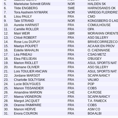
5.
Marieluise Schmitt GRAN
NOR
HALDEN SK
6.
Tilde ENGBERG
SWE
HARNOSANDS OK
7.
Tora Aasheim NYMARK
NOR
VAREGG FLERIDRE
8.
Lilou PAULY
FRA
CMO
9.
Tale STRAND
NOR
KONGSBERG O LA
10.
Aurelie HARNIST
FRA
COMULHOUSE
11.
Camille ROLLER
FRA
OPA
12.
Mairi WEIR
GBR
MORAVIAN ORIENT
13.
Chloé ROBERT
FRA
ASO SILLERY
14.
Rose Lou DUPUY
FRA
BRIVECORREZECO
15.
Maelys POUPET
FRA
ACA AIX EN PROV
16.
Estelle MAHALIN
FRA
O. CAENNAISE
17.
Léa PINEAU
FRA
CSAG METZ
18.
Elea FIEUJEAN
FRA
O'BUGEY
19.
Marion RIOLLET
FRA
ASUL SPORTS NAT
20.
Romane OLIVIER
FRA
ASO SILLERY
21.
Lois TOULIER ANCIAN
FRA
ASUL SPORTS NAT
22.
Jordane MARSOT
FRA
SCAPA NANCY
23.
Charlotte SOLTYSIAK
FRA
VALMO
24.
Lucie BOUYGUES
FRA
POP
25.
Manon TISSANDIER
FRA
COBS
26.
Amandine MARION
CHE
CA ROSE
27.
Maeva VIGNERON
FRA
SCAPA NANCY
28.
Margot JACQUET
FRA
T.A. FAMECK
29.
Oranne PAIMPARE
FRA
COBS
30.
Manon HERVE
FRA
ASM CO
31.
Enora COURON
FRA
BOA ALBI