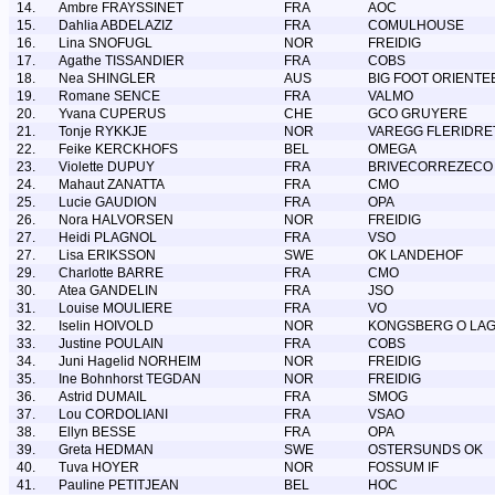
14.
Ambre FRAYSSINET
FRA
AOC
15.
Dahlia ABDELAZIZ
FRA
COMULHOUSE
16.
Lina SNOFUGL
NOR
FREIDIG
17.
Agathe TISSANDIER
FRA
COBS
18.
Nea SHINGLER
AUS
BIG FOOT ORIENTE
19.
Romane SENCE
FRA
VALMO
20.
Yvana CUPERUS
CHE
GCO GRUYERE
21.
Tonje RYKKJE
NOR
VAREGG FLERIDRE
22.
Feike KERCKHOFS
BEL
OMEGA
23.
Violette DUPUY
FRA
BRIVECORREZECO
24.
Mahaut ZANATTA
FRA
CMO
25.
Lucie GAUDION
FRA
OPA
26.
Nora HALVORSEN
NOR
FREIDIG
27.
Heidi PLAGNOL
FRA
VSO
27.
Lisa ERIKSSON
SWE
OK LANDEHOF
29.
Charlotte BARRE
FRA
CMO
30.
Atea GANDELIN
FRA
JSO
31.
Louise MOULIERE
FRA
VO
32.
Iselin HOIVOLD
NOR
KONGSBERG O LA
33.
Justine POULAIN
FRA
COBS
34.
Juni Hagelid NORHEIM
NOR
FREIDIG
35.
Ine Bohnhorst TEGDAN
NOR
FREIDIG
36.
Astrid DUMAIL
FRA
SMOG
37.
Lou CORDOLIANI
FRA
VSAO
38.
Ellyn BESSE
FRA
OPA
39.
Greta HEDMAN
SWE
OSTERSUNDS OK
40.
Tuva HOYER
NOR
FOSSUM IF
41.
Pauline PETITJEAN
BEL
HOC