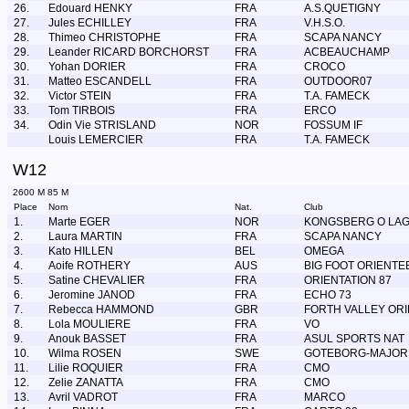
26.
Edouard HENKY
FRA
A.S.QUETIGNY
27.
Jules ECHILLEY
FRA
V.H.S.O.
28.
Thimeo CHRISTOPHE
FRA
SCAPA NANCY
29.
Leander RICARD BORCHORST
FRA
ACBEAUCHAMP
30.
Yohan DORIER
FRA
CROCO
31.
Matteo ESCANDELL
FRA
OUTDOOR07
32.
Victor STEIN
FRA
T.A. FAMECK
33.
Tom TIRBOIS
FRA
ERCO
34.
Odin Vie STRISLAND
NOR
FOSSUM IF
Louis LEMERCIER
FRA
T.A. FAMECK
W12
2600 M 85 M
Place
Nom
Nat.
Club
1.
Marte EGER
NOR
KONGSBERG O LA
2.
Laura MARTIN
FRA
SCAPA NANCY
3.
Kato HILLEN
BEL
OMEGA
4.
Aoife ROTHERY
AUS
BIG FOOT ORIENTE
5.
Satine CHEVALIER
FRA
ORIENTATION 87
6.
Jeromine JANOD
FRA
ECHO 73
7.
Rebecca HAMMOND
GBR
FORTH VALLEY OR
8.
Lola MOULIERE
FRA
VO
9.
Anouk BASSET
FRA
ASUL SPORTS NAT
10.
Wilma ROSEN
SWE
GOTEBORG-MAJOR
11.
Lilie ROQUIER
FRA
CMO
12.
Zelie ZANATTA
FRA
CMO
13.
Avril VADROT
FRA
MARCO