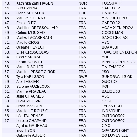
43.
Kathinka Zahl HAGEN
NOR
FOSSUM IF
44.
Siliza PINNA
FRA
CARTO 32
45.
Fiona SCHAFER
CHE
CA ROSE
46.
Maribelle HENKY
FRA
A.S.QUETIGNY
47.
Emilie DIEZ
FRA
CARTO 32
48.
Mathilde BRESSOULALY
FRA
ACA AIX EN PROV
49.
Coline MOUGEOT
FRA
COCOLMAR
50.
Mailys LACABERATS
FRA
SAGC CESTAS
51.
Maelle CROS
FRA
VSO
52.
Oceane FENECH
FRA
BOA ALBI
53.
Elise GROSCOLAS
FRA
TOAC ORIENTATION
54.
Cecile MURAT
FRA
AOC
55.
Enora BOUVIER
FRA
BRIVECORREZECO
56.
Marie DISCHER
FRA
T.A. FAMECK
57.
Maeline PESSE GIROD
FRA
JSO
58.
Tyra KARLSSON
SWE
SUNDSVALLS OK
59.
Alix TESSIER
FRA
GUC CO
60.
Salome AUZELOUX
FRA
POP
61.
Marine PRADEAU
FRA
BALISE 63
62.
Julie CHAUMES
FRA
VSO
63.
Lucie PHILIPPE
FRA
COSE
64.
Lizon MASSON
FRA
TALANT SO
65.
Maelle LE ROUZIC
FRA
INDIVIDUEL
66.
Léa TAUPENAS
FRA
OUTDOOR07
67.
Lorette CHAPAND
FRA
OUTDOOR07
Agathe GATINEAU
FRA
CMO
Ines TISON
FRA
OPA MONTIGNY
Gabrielle AUBERT
FRA
SO LUNEVILLE