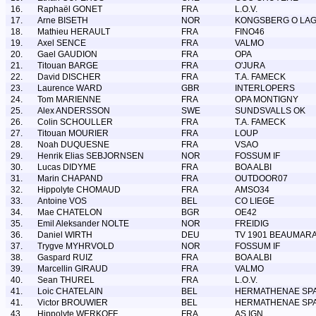
16.
Raphaël GONET
FRA
L.O.V.
17.
Arne BISETH
NOR
KONGSBERG O LA
18.
Mathieu HERAULT
FRA
FINO46
19.
Axel SENCE
FRA
VALMO
20.
Gael GAUDION
FRA
OPA
21.
Titouan BARGE
FRA
O'JURA
22.
David DISCHER
FRA
T.A. FAMECK
23.
Laurence WARD
GBR
INTERLOPERS
24.
Tom MARIENNE
FRA
OPA MONTIGNY
25.
Alex ANDERSSON
SWE
SUNDSVALLS OK
26.
Colin SCHOULLER
FRA
T.A. FAMECK
27.
Titouan MOURIER
FRA
LOUP
28.
Noah DUQUESNE
FRA
VSAO
29.
Henrik Elias SEBJORNSEN
NOR
FOSSUM IF
30.
Lucas DIDYME
FRA
BOA ALBI
31.
Marin CHAPAND
FRA
OUTDOOR07
32.
Hippolyte CHOMAUD
FRA
AMSO34
33.
Antoine VOS
BEL
CO LIEGE
34.
Mae CHATELON
BGR
OE42
35.
Emil Aleksander NOLTE
NOR
FREIDIG
36.
Daniel WIRTH
DEU
TV 1901 BEAUMARA
37.
Trygve MYHRVOLD
NOR
FOSSUM IF
38.
Gaspard RUIZ
FRA
BOA ALBI
39.
Marcellin GIRAUD
FRA
VALMO
40.
Sean THUREL
FRA
L.O.V.
41.
Loic CHATELAIN
BEL
HERMATHENAE SP
41.
Victor BROUWIER
BEL
HERMATHENAE SP
43.
Hippolyte WERKOFF
FRA
AS IGN