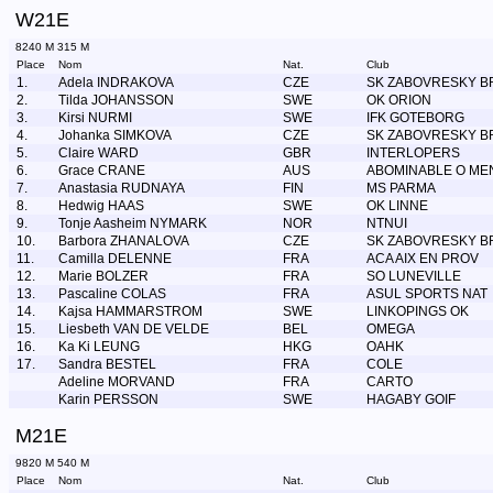
W21E
8240 M 315 M
Place
Nom
Nat.
Club
1.
Adela INDRAKOVA
CZE
SK ZABOVRESKY B
2.
Tilda JOHANSSON
SWE
OK ORION
3.
Kirsi NURMI
SWE
IFK GOTEBORG
4.
Johanka SIMKOVA
CZE
SK ZABOVRESKY B
5.
Claire WARD
GBR
INTERLOPERS
6.
Grace CRANE
AUS
ABOMINABLE O ME
7.
Anastasia RUDNAYA
FIN
MS PARMA
8.
Hedwig HAAS
SWE
OK LINNE
9.
Tonje Aasheim NYMARK
NOR
NTNUI
10.
Barbora ZHANALOVA
CZE
SK ZABOVRESKY B
11.
Camilla DELENNE
FRA
ACA AIX EN PROV
12.
Marie BOLZER
FRA
SO LUNEVILLE
13.
Pascaline COLAS
FRA
ASUL SPORTS NAT
14.
Kajsa HAMMARSTROM
SWE
LINKOPINGS OK
15.
Liesbeth VAN DE VELDE
BEL
OMEGA
16.
Ka Ki LEUNG
HKG
OAHK
17.
Sandra BESTEL
FRA
COLE
Adeline MORVAND
FRA
CARTO
Karin PERSSON
SWE
HAGABY GOIF
M21E
9820 M 540 M
Place
Nom
Nat.
Club