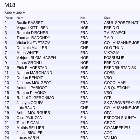
M18
7200 M 260 M
Place
Nom
Nat.
Club
1.
Basile BASSET
FRA
ASUL SPORTS NAT
2.
Vegard KITTILSEN
NOR
FREIDIG
3.
Romain DISCHER
FRA
T.A. FAMECK
4.
Thomas RADONDY
FRA
T.A.D.
5.
Victor KUZNETSOV
CHE
CO LAUSANNE JOR
6.
Dominic MULLER
CHE
OLG THUN
7.
Miles WHITE
FRA
VIK'AZIM
8.
Vebjorn BLOM-HAGEN
NOR
FOSSUM IF
9.
Jonas GRONLI
NOR
FREIDIG
10.
Eirik BLAGESTAD
NOR
FREDRIKSTAD SK
11.
Nathan MARCHAND
FRA
COBS
12.
Dorian BENOIT
FRA
VSO
13.
Jacques MOUGEOT
FRA
COCOLMAR
14.
Antoine PARIGOT
FRA
A.S.QUETIGNY
15.
Roman PLAGNOL
FRA
VSO
16.
Rafael DI GERONIMO
FRA
OTB
17.
Jachym COUFAL
CZE
SK ZABOVRESKY B
18.
Loic BAUD
CHE
CO LAUSANNE JOR
19.
Arthur MOURGUES
FRA
OPA
20.
Otso PAJUOJA
FIN
ESPOON SUUNTA
21.
Tom LE CAM
FRA
CRCO
22.
Mathis SELLIER
FRA
CO AMBERIEU
23.
Justin SIGUIER
FRA
AOC
24.
Lucas VARIN
FRA
VALMO