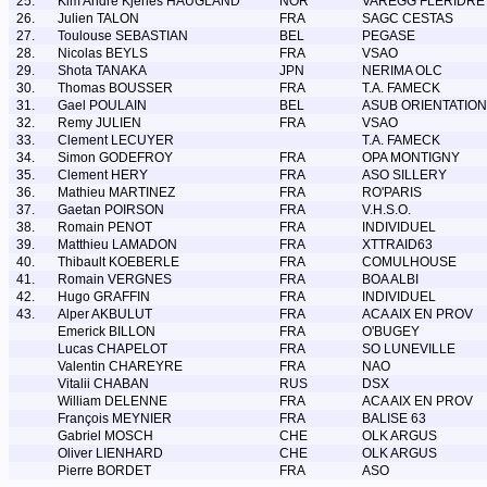
25.
Kim Andre Kjenes HAUGLAND
NOR
VAREGG FLERIDRE
26.
Julien TALON
FRA
SAGC CESTAS
27.
Toulouse SEBASTIAN
BEL
PEGASE
28.
Nicolas BEYLS
FRA
VSAO
29.
Shota TANAKA
JPN
NERIMA OLC
30.
Thomas BOUSSER
FRA
T.A. FAMECK
31.
Gael POULAIN
BEL
ASUB ORIENTATION
32.
Remy JULIEN
FRA
VSAO
33.
Clement LECUYER
T.A. FAMECK
34.
Simon GODEFROY
FRA
OPA MONTIGNY
35.
Clement HERY
FRA
ASO SILLERY
36.
Mathieu MARTINEZ
FRA
RO'PARIS
37.
Gaetan POIRSON
FRA
V.H.S.O.
38.
Romain PENOT
FRA
INDIVIDUEL
39.
Matthieu LAMADON
FRA
XTTRAID63
40.
Thibault KOEBERLE
FRA
COMULHOUSE
41.
Romain VERGNES
FRA
BOA ALBI
42.
Hugo GRAFFIN
FRA
INDIVIDUEL
43.
Alper AKBULUT
FRA
ACA AIX EN PROV
Emerick BILLON
FRA
O'BUGEY
Lucas CHAPELOT
FRA
SO LUNEVILLE
Valentin CHAREYRE
FRA
NAO
Vitalii CHABAN
RUS
DSX
William DELENNE
FRA
ACA AIX EN PROV
François MEYNIER
FRA
BALISE 63
Gabriel MOSCH
CHE
OLK ARGUS
Oliver LIENHARD
CHE
OLK ARGUS
Pierre BORDET
FRA
ASO