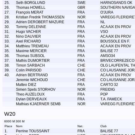
25.
Seth BORGLUND
SWE
HARNOSANDS OK
26.
Thomas HOWELL
GBR
SOUTHERN NAVIG
27.
François MERAT
FRA
O'JURA
28.
Kristian Fredrik THOMASSEN
NOR
VAREGG FLERIDRE
29.
Adrien DEROBERT MAZURE
FRA
NL
30.
Tommy DELENNE
FRA
ACA AIX EN PROV
31.
Hugo VACHER
FRA
VSO
32.
Nino DAUVIER
FRA
ACA AIX EN PROV
33.
Axel RICHARD
FRA
BOUSSOLE EN F.
34.
Matthieu TREMEAU
FRA
ACA AIX EN PROV
35.
Maxime MERCIER
FRA
BALISE 77
36.
Thomas SUBSOL
FRA
AMSO34
37.
Mathis DUMORTIER
FRA
BRIVECORREZECO
38.
Timon SARBACH
CHE
OLG LAUFENTAL TH
39.
Colin PARISOD
CHE
CO LAUSANNE JOR
40.
Adrien BERTRAND
FRA
ACA AIX EN PROV
Jeremie WICHOUD
CHE
CO LAUSANNE JOR
Matteo DIEZ
FRA
CARTO 32
Simen Spets STORHOV
NOR
FREIDIG
Theo AUZELOUX
FRA
POP
Dylan DERVEAUX
FRA
T.A. FAMECK
Mathias KJAERNER SEMB
NOR
VAREGG FLERIDRE
W20
6000 M 300 M
Place
Nom
Nat.
Club
1.
Perrine TOUSSAINT
FRA
BALISE 77