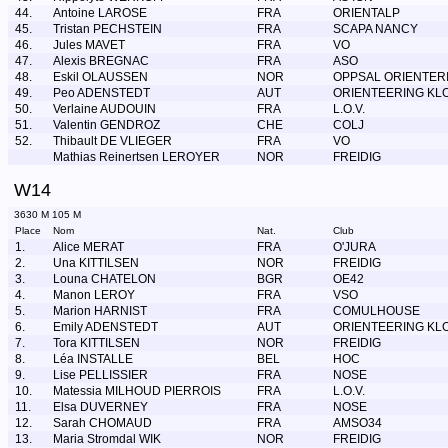
44.
Antoine LAROSE
FRA
ORIENTALP
45.
Tristan PECHSTEIN
FRA
SCAPA NANCY
46.
Jules MAVET
FRA
VO
47.
Alexis BREGNAC
FRA
ASO
48.
Eskil OLAUSSEN
NOR
OPPSAL ORIENTER
49.
Peo ADENSTEDT
AUT
ORIENTEERING KL
50.
Verlaine AUDOUIN
FRA
L.O.V.
51.
Valentin GENDROZ
CHE
COLJ
52.
Thibault DE VLIEGER
FRA
VO
Mathias Reinertsen LEROYER
NOR
FREIDIG
W14
3630 M 105 M
Place
Nom
Nat.
Club
1.
Alice MERAT
FRA
O'JURA
2.
Una KITTILSEN
NOR
FREIDIG
3.
Louna CHATELON
BGR
OE42
4.
Manon LEROY
FRA
VSO
5.
Marion HARNIST
FRA
COMULHOUSE
6.
Emily ADENSTEDT
AUT
ORIENTEERING KL
7.
Tora KITTILSEN
NOR
FREIDIG
8.
Léa INSTALLE
BEL
HOC
9.
Lise PELLISSIER
FRA
NOSE
10.
Matessia MILHOUD PIERROIS
FRA
L.O.V.
11.
Elsa DUVERNEY
FRA
NOSE
12.
Sarah CHOMAUD
FRA
AMSO34
13.
Maria Stromdal WIK
NOR
FREIDIG