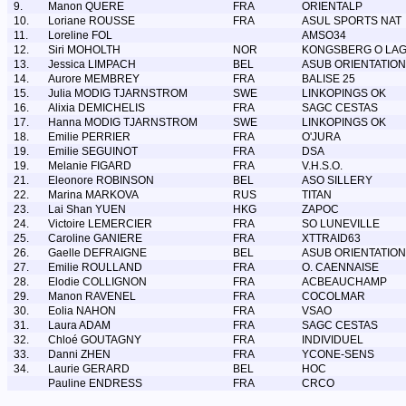
9.
Manon QUERE
FRA
ORIENTALP
10.
Loriane ROUSSE
FRA
ASUL SPORTS NAT
11.
Loreline FOL
AMSO34
12.
Siri MOHOLTH
NOR
KONGSBERG O LA
13.
Jessica LIMPACH
BEL
ASUB ORIENTATION
14.
Aurore MEMBREY
FRA
BALISE 25
15.
Julia MODIG TJARNSTROM
SWE
LINKOPINGS OK
16.
Alixia DEMICHELIS
FRA
SAGC CESTAS
17.
Hanna MODIG TJARNSTROM
SWE
LINKOPINGS OK
18.
Emilie PERRIER
FRA
O'JURA
19.
Emilie SEGUINOT
FRA
DSA
19.
Melanie FIGARD
FRA
V.H.S.O.
21.
Eleonore ROBINSON
BEL
ASO SILLERY
22.
Marina MARKOVA
RUS
TITAN
23.
Lai Shan YUEN
HKG
ZAPOC
24.
Victoire LEMERCIER
FRA
SO LUNEVILLE
25.
Caroline GANIERE
FRA
XTTRAID63
26.
Gaelle DEFRAIGNE
BEL
ASUB ORIENTATION
27.
Emilie ROULLAND
FRA
O. CAENNAISE
28.
Elodie COLLIGNON
FRA
ACBEAUCHAMP
29.
Manon RAVENEL
FRA
COCOLMAR
30.
Eolia NAHON
FRA
VSAO
31.
Laura ADAM
FRA
SAGC CESTAS
32.
Chloé GOUTAGNY
FRA
INDIVIDUEL
33.
Danni ZHEN
FRA
YCONE-SENS
34.
Laurie GERARD
BEL
HOC
Pauline ENDRESS
FRA
CRCO