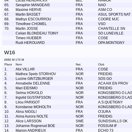
64.
Lucas HENDRICKX
BEL
HAMOK
65.
Seraphin MANGEAIS
FRA
NAO
66.
Maxime HERVE
FRA
ASM CO
67.
Martin BASSET
FRA
ASUL SPORTS NAT
68.
Mathys ESCOURROU
FRA
COORE MJC
69.
Timothee CHOMEL
FRA
VSO
70.
Martin JOSSE
FRA
CHANTELLE SN
Celian BLONDEAU TOINY
FRA
SO LUNEVILLE
Timeo HUEBER
FRA
COSE
Rudi HEROUARD
FRA
OPA MONTIGNY
W16
4990 M 170 M
Place
Nom
Nat.
Club
1.
Alix VILLAR
FRA
COSE
2.
Mathea Spets STORHOV
NOR
FREIDIG
3.
Lucine GINTZBURGER
FRA
SOS GO
4.
Annabelle DELENNE
FRA
ACA AIX EN PROV
5.
Mari EIDSMO
NOR
FREIDIG
6.
Selma HOIVOLD
NOR
KONGSBERG O LA
7.
Ingvild GUSTAFSSON
NOR
KONGSBERG O LA
8.
Lilou PARIGOT
FRA
A.S.QUETIGNY
9.
Konstanse MOHOLTH
NOR
KONGSBERG O LA
10.
Alina NIGGLI
FRA
O'JURA
11.
Anna Aurora NOLTE
NOR
FREIDIG
12.
Alice LARSSON
SWE
SUNDSVALLS OK
13.
Johanne Rognerud BOE
NOR
FOSSUM IF
14.
Marion ANDRIEUX
FRA
ECHO 73