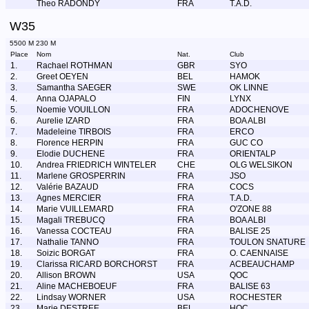
Theo RADONDY
FRA
T.A.D.
W35
5500 M 230 M
Place
Nom
Nat.
Club
1.
Rachael ROTHMAN
GBR
SYO
2.
Greet OEYEN
BEL
HAMOK
3.
Samantha SAEGER
SWE
OK LINNE
4.
Anna OJAPALO
FIN
LYNX
5.
Noemie VOUILLON
FRA
ADOCHENOVE
6.
Aurelie IZARD
FRA
BOA ALBI
7.
Madeleine TIRBOIS
FRA
ERCO
8.
Florence HERPIN
FRA
GUC CO
9.
Elodie DUCHENE
FRA
ORIENTALP
10.
Andrea FRIEDRICH WINTELER
CHE
OLG WELSIKON
11.
Marlene GROSPERRIN
FRA
JSO
12.
Valérie BAZAUD
FRA
COCS
13.
Agnes MERCIER
FRA
T.A.D.
14.
Marie VUILLEMARD
FRA
O'ZONE 88
15.
Magali TREBUCQ
FRA
BOA ALBI
16.
Vanessa COCTEAU
FRA
BALISE 25
17.
Nathalie TANNO
FRA
TOULON SNATURE
18.
Soizic BORGAT
FRA
O. CAENNAISE
19.
Clarissa RICARD BORCHORST
FRA
ACBEAUCHAMP
20.
Allison BROWN
USA
QOC
21.
Aline MACHEBOEUF
FRA
BALISE 63
22.
Lindsay WORNER
USA
ROCHESTER
23.
Marie DESTREE
BEL
HOC