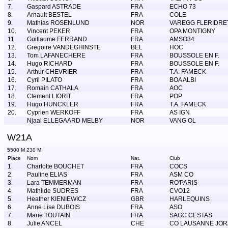
7.
Gaspard ASTRADE
FRA
ECHO 73
8.
Arnault BESTEL
FRA
COLE
9.
Mathias ROSENLUND
NOR
VAREGG FLERIDRE
10.
Vincent PEKER
FRA
OPA MONTIGNY
11.
Guillaume FERRAND
FRA
AMSO34
12.
Gregoire VANDEGHINSTE
BEL
HOC
13.
Tom LAFANECHERE
FRA
BOUSSOLE EN F.
14.
Hugo RICHARD
FRA
BOUSSOLE EN F.
15.
Arthur CHEVRIER
FRA
T.A. FAMECK
16.
Cyril PILATO
FRA
BOA ALBI
17.
Romain CATHALA
FRA
AOC
18.
Clement LIORIT
FRA
POP
19.
Hugo HUNCKLER
FRA
T.A. FAMECK
20.
Cyprien WERKOFF
FRA
AS IGN
Njaal ELLEGAARD MELBY
NOR
VANG OL
W21A
5500 M 230 M
Place
Nom
Nat.
Club
1.
Charlotte BOUCHET
FRA
COCS
2.
Pauline ELIAS
FRA
ASM CO
3.
Lara TEMMERMAN
FRA
RO'PARIS
4.
Mathilde SUDRES
FRA
CVO12
5.
Heather KIENIEWICZ
GBR
HARLEQUINS
6.
Anne Lise DUBOIS
FRA
ASO
7.
Marie TOUTAIN
FRA
SAGC CESTAS
8.
Julie ANCEL
CHE
CO LAUSANNE JOR