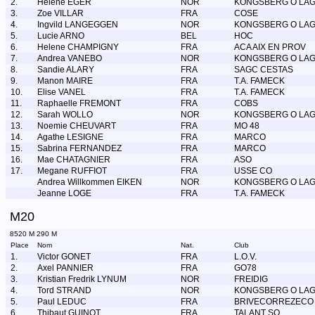
2.
Helene EGER
NOR
KONGSBERG O LA
3.
Zoe VILLAR
FRA
COSE
4.
Ingvild LANGEGGEN
NOR
KONGSBERG O LA
5.
Lucie ARNO
BEL
HOC
6.
Helene CHAMPIGNY
FRA
ACA AIX EN PROV
7.
Andrea VANEBO
NOR
KONGSBERG O LA
8.
Sandie ALARY
FRA
SAGC CESTAS
9.
Manon MAIRE
FRA
T.A. FAMECK
10.
Elise VANEL
FRA
T.A. FAMECK
11.
Raphaelle FREMONT
FRA
COBS
12.
Sarah WOLLO
NOR
KONGSBERG O LA
13.
Noemie CHEUVART
FRA
MO 48
14.
Agathe LESIGNE
FRA
MARCO
15.
Sabrina FERNANDEZ
FRA
MARCO
16.
Mae CHATAGNIER
FRA
ASO
17.
Megane RUFFIOT
FRA
USSE CO
Andrea Willkommen EIKEN
NOR
KONGSBERG O LA
Jeanne LOGE
FRA
T.A. FAMECK
M20
8520 M 290 M
Place
Nom
Nat.
Club
1.
Victor GONET
FRA
L.O.V.
2.
Axel PANNIER
FRA
GO78
3.
Kristian Fredrik LYNUM
NOR
FREIDIG
4.
Tord STRAND
NOR
KONGSBERG O LA
5.
Paul LEDUC
FRA
BRIVECORREZECO
6.
Thibaut GUINOT
FRA
TALANT SO