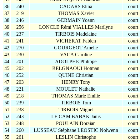
36
240
CADARS Elina
court
37
219
THOMAS Xavier
court
38
246
GERMAIN Yoann
court
39
256
LONCLE Rémi VIALLES Marilyne
court
40
237
TIRBOIS Madelaine
court
41
241
VICHERAT Fabien
court
42
270
GOURGEOT Amelie
court
43
230
VACA Caroline
court
44
201
ADOLPHE Philippe
court
45
202
BELGNAOUI Hotman
court
46
252
QUINE Christian
court
47
203
HENRY Tony
court
48
221
MOULET Nathalie
court
49
218
THOMAS Marie Emilie
court
50
239
TIRBOIS Tom
court
51
238
TIRBOIS Miguel
court
52
243
LE CAM BABAK Janis
court
53
248
POULAIN Doraian
court
54
260
LUSSEAU Stéphane LEOSTIC Nolwenn
court
55
261
LESLIN Christophe
court