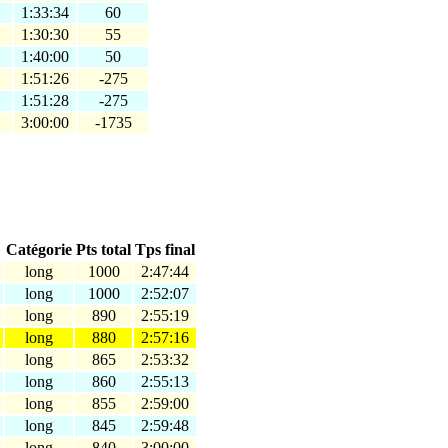
1:33:34
60
1:30:30
55
1:40:00
50
1:51:26
-275
1:51:28
-275
3:00:00
-1735
Catégorie
Pts total
Tps final
long
1000
2:47:44
long
1000
2:52:07
long
890
2:55:19
long
880
2:57:16
long
865
2:53:32
long
860
2:55:13
long
855
2:59:00
long
845
2:59:48
long
840
3:00:00