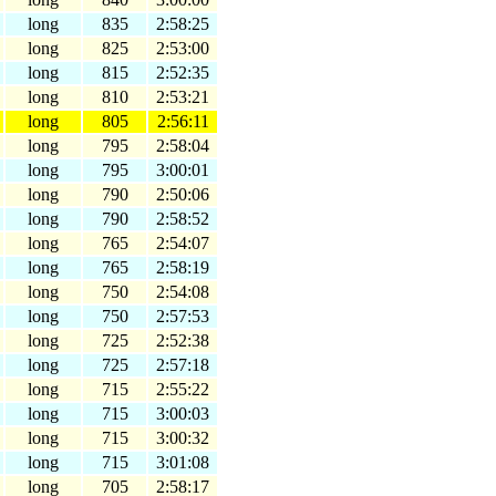
long
835
2:58:25
long
825
2:53:00
long
815
2:52:35
long
810
2:53:21
long
805
2:56:11
long
795
2:58:04
long
795
3:00:01
long
790
2:50:06
long
790
2:58:52
long
765
2:54:07
long
765
2:58:19
long
750
2:54:08
long
750
2:57:53
long
725
2:52:38
long
725
2:57:18
long
715
2:55:22
long
715
3:00:03
long
715
3:00:32
long
715
3:01:08
long
705
2:58:17