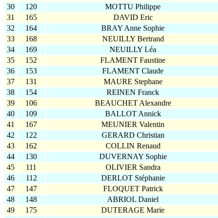
30
120
MOTTU Philippe
31
165
DAVID Eric
32
164
BRAY Anne Sophie
33
168
NEUILLY Bertrand
34
169
NEUILLY Léa
35
152
FLAMENT Faustine
36
153
FLAMENT Claude
37
131
MAURE Stephane
38
154
REINEN Franck
39
106
BEAUCHET Alexandre
40
109
BALLOT Annick
41
167
MEUNIER Valentin
42
122
GERARD Christian
43
162
COLLIN Renaud
44
130
DUVERNAY Sophie
45
111
OLIVIER Sandra
46
112
DERLOT Stéphanie
47
147
FLOQUET Patrick
48
148
ABRIOL Daniel
49
175
DUTERAGE Marie