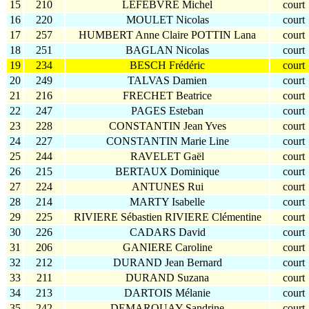
15
210
LEFEBVRE Michel
court
16
220
MOULET Nicolas
court
17
257
HUMBERT Anne Claire POTTIN Lana
court
18
251
BAGLAN Nicolas
court
19
234
BESCH Frédéric
court
20
249
TALVAS Damien
court
21
216
FRECHET Beatrice
court
22
247
PAGES Esteban
court
23
228
CONSTANTIN Jean Yves
court
24
227
CONSTANTIN Marie Line
court
25
244
RAVELET Gaël
court
26
215
BERTAUX Dominique
court
27
224
ANTUNES Rui
court
28
214
MARTY Isabelle
court
29
225
RIVIERE Sébastien RIVIERE Clémentine
court
30
226
CADARS David
court
31
206
GANIERE Caroline
court
32
212
DURAND Jean Bernard
court
33
211
DURAND Suzana
court
34
213
DARTOIS Mélanie
court
35
242
DEMARQUAY Sandrine
court