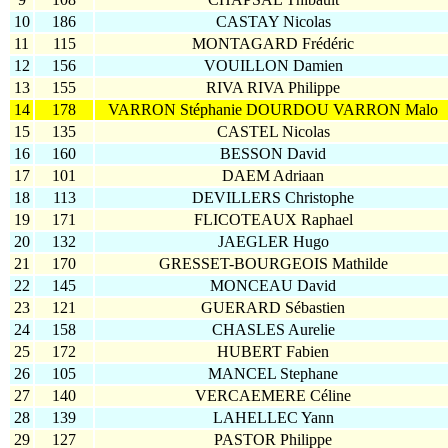
10
186
CASTAY Nicolas
11
115
MONTAGARD Frédéric
12
156
VOUILLON Damien
13
155
RIVA RIVA Philippe
14
178
VARRON Stéphanie DOURDOU VARRON Malo
15
135
CASTEL Nicolas
16
160
BESSON David
17
101
DAEM Adriaan
18
113
DEVILLERS Christophe
19
171
FLICOTEAUX Raphael
20
132
JAEGLER Hugo
21
170
GRESSET-BOURGEOIS Mathilde
22
145
MONCEAU David
23
121
GUERARD Sébastien
24
158
CHASLES Aurelie
25
172
HUBERT Fabien
26
105
MANCEL Stephane
27
140
VERCAEMERE Céline
28
139
LAHELLEC Yann
29
127
PASTOR Philippe