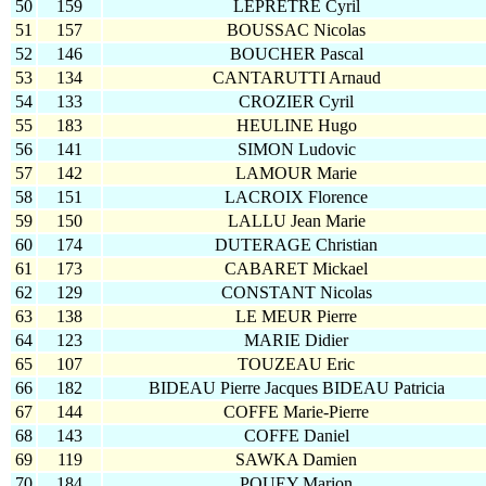
50
159
LEPRETRE Cyril
51
157
BOUSSAC Nicolas
52
146
BOUCHER Pascal
53
134
CANTARUTTI Arnaud
54
133
CROZIER Cyril
55
183
HEULINE Hugo
56
141
SIMON Ludovic
57
142
LAMOUR Marie
58
151
LACROIX Florence
59
150
LALLU Jean Marie
60
174
DUTERAGE Christian
61
173
CABARET Mickael
62
129
CONSTANT Nicolas
63
138
LE MEUR Pierre
64
123
MARIE Didier
65
107
TOUZEAU Eric
66
182
BIDEAU Pierre Jacques BIDEAU Patricia
67
144
COFFE Marie-Pierre
68
143
COFFE Daniel
69
119
SAWKA Damien
70
184
POUEY Marion