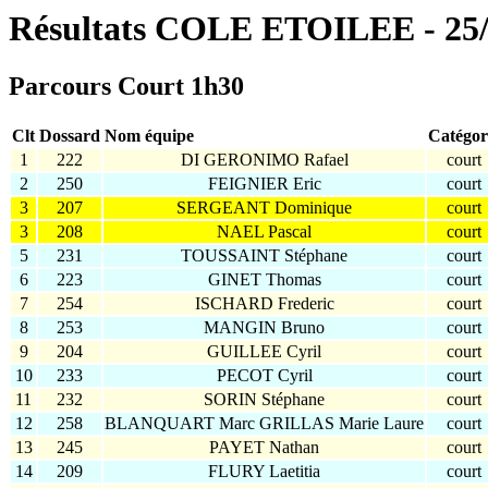
Résultats COLE ETOILEE - 2
Parcours Court 1h30
Clt
Dossard
Nom équipe
Catégor
1
222
DI GERONIMO Rafael
court
2
250
FEIGNIER Eric
court
3
207
SERGEANT Dominique
court
3
208
NAEL Pascal
court
5
231
TOUSSAINT Stéphane
court
6
223
GINET Thomas
court
7
254
ISCHARD Frederic
court
8
253
MANGIN Bruno
court
9
204
GUILLEE Cyril
court
10
233
PECOT Cyril
court
11
232
SORIN Stéphane
court
12
258
BLANQUART Marc GRILLAS Marie Laure
court
13
245
PAYET Nathan
court
14
209
FLURY Laetitia
court