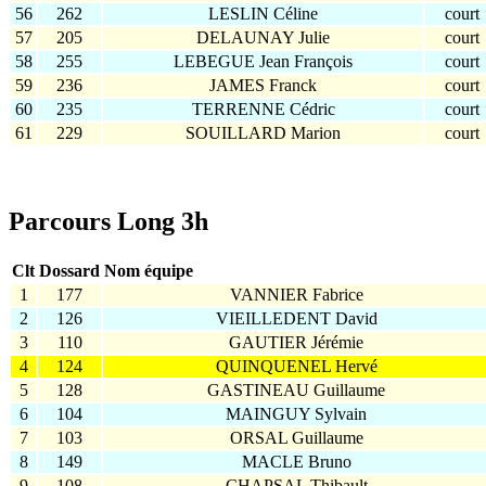
56
262
LESLIN Céline
court
57
205
DELAUNAY Julie
court
58
255
LEBEGUE Jean François
court
59
236
JAMES Franck
court
60
235
TERRENNE Cédric
court
61
229
SOUILLARD Marion
court
Parcours Long 3h
Clt
Dossard
Nom équipe
1
177
VANNIER Fabrice
2
126
VIEILLEDENT David
3
110
GAUTIER Jérémie
4
124
QUINQUENEL Hervé
5
128
GASTINEAU Guillaume
6
104
MAINGUY Sylvain
7
103
ORSAL Guillaume
8
149
MACLE Bruno
9
108
CHAPSAL Thibault