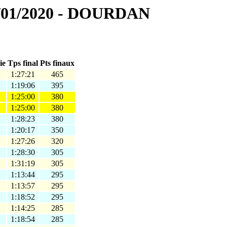
5/01/2020 - DOURDAN
ie
Tps final
Pts finaux
1:27:21
465
1:19:06
395
1:25:00
380
1:25:00
380
1:28:23
380
1:20:17
350
1:27:26
320
1:28:30
305
1:31:19
305
1:13:44
295
1:13:57
295
1:18:52
295
1:14:25
285
1:18:54
285