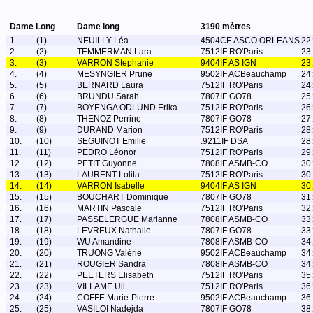
Dame Long
Dame long
3190 mètres
1.
(1)
NEUILLY Léa
4504CE ASCO ORLEANS
22
2.
(2)
TEMMERMAN Lara
7512IF RO'Paris
23
3.
(3)
VARRON Stephanie
9404IF AS IGN
23
4.
(4)
MESYNGIER Prune
9502IF ACBeauchamp
24
5.
(5)
BERNARD Laura
7512IF RO'Paris
24
6.
(6)
BRUNDU Sarah
7807IF GO78
25
7.
(7)
BOYENGA ODLUND Erika
7512IF RO'Paris
26
8.
(8)
THENOZ Perrine
7807IF GO78
27
9.
(9)
DURAND Marion
7512IF RO'Paris
28
10.
(10)
SEGUINOT Emilie
.9211IF DSA
28
11.
(11)
PEDRO Léonor
7512IF RO'Paris
29
12.
(12)
PETIT Guyonne
7808IF ASMB-CO
30
13.
(13)
LAURENT Lolita
7512IF RO'Paris
30
14.
(14)
VARRON Isabelle
9404IF AS IGN
30
15.
(15)
BOUCHART Dominique
7807IF GO78
31
16.
(16)
MARTIN Pascale
7512IF RO'Paris
32
17.
(17)
PASSELERGUE Marianne
7808IF ASMB-CO
33
18.
(18)
LEVREUX Nathalie
7807IF GO78
33
19.
(19)
WU Amandine
7808IF ASMB-CO
34
20.
(20)
TRUONG Valérie
9502IF ACBeauchamp
34
21.
(21)
ROUGIER Sandra
7808IF ASMB-CO
34
22.
(22)
PEETERS Elisabeth
7512IF RO'Paris
35
23.
(23)
VILLAME Uli
7512IF RO'Paris
36
24.
(24)
COFFE Marie-Pierre
9502IF ACBeauchamp
36
25.
(25)
VASILOI Nadejda
7807IF GO78
38