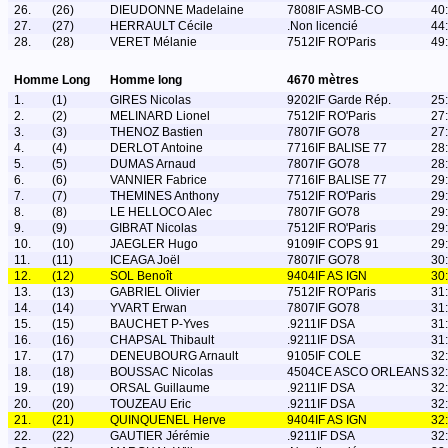
26.
(26)
DIEUDONNE Madelaine
7808IF ASMB-CO
40
27.
(27)
HERRAULT Cécile
.Non licencié
44
28.
(28)
VERET Mélanie
7512IF RO'Paris
49
Homme Long
Homme long
4670 mètres
1.
(1)
GIRES Nicolas
9202IF Garde Rép.
25
2.
(2)
MELINARD Lionel
7512IF RO'Paris
27
3.
(3)
THENOZ Bastien
7807IF GO78
27
4.
(4)
DERLOT Antoine
7716IF BALISE 77
28
5.
(5)
DUMAS Arnaud
7807IF GO78
28
6.
(6)
VANNIER Fabrice
7716IF BALISE 77
29
7.
(7)
THEMINES Anthony
7512IF RO'Paris
29
8.
(8)
LE HELLOCO Alec
7807IF GO78
29
9.
(9)
GIBRAT Nicolas
7512IF RO'Paris
29
10.
(10)
JAEGLER Hugo
9109IF COPS 91
29
11.
(11)
ICEAGA Joël
7807IF GO78
30
12.
(12)
SOL Benoît
9404IF AS IGN
30
13.
(13)
GABRIEL Olivier
7512IF RO'Paris
31
14.
(14)
YVART Erwan
7807IF GO78
31
15.
(15)
BAUCHET P-Yves
.9211IF DSA
31
16.
(16)
CHAPSAL Thibault
.9211IF DSA
31
17.
(17)
DENEUBOURG Arnault
9105IF COLE
32
18.
(18)
BOUSSAC Nicolas
4504CE ASCO ORLEANS
32
19.
(19)
ORSAL Guillaume
.9211IF DSA
32
20.
(20)
TOUZEAU Eric
.9211IF DSA
32
21.
(21)
QUINQUENEL Herve
9404IF AS IGN
32
22.
(22)
GAUTIER Jérémie
.9211IF DSA
32