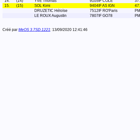
14.
(14)
YVE Thomas
9105IF COLE
37
15.
(15)
SOL Kimi
9404IF AS IGN
47
DRUZETIC Héloïse
7512IF RO'Paris
P
LE ROUX Augustin
7807IF GO78
P
Créé par
MeOS 3.7SD.1221
: 13/09/2020 12:41:46