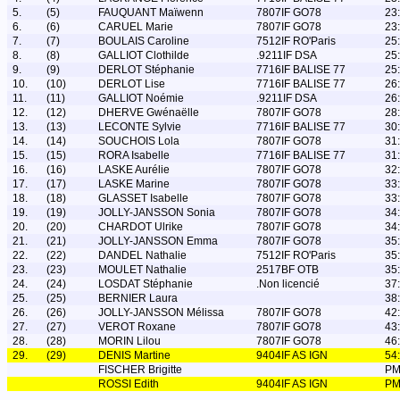
5.
(5)
FAUQUANT Maïwenn
7807IF GO78
23
6.
(6)
CARUEL Marie
7807IF GO78
23
7.
(7)
BOULAIS Caroline
7512IF RO'Paris
25
8.
(8)
GALLIOT Clothilde
.9211IF DSA
25
9.
(9)
DERLOT Stéphanie
7716IF BALISE 77
25
10.
(10)
DERLOT Lise
7716IF BALISE 77
26
11.
(11)
GALLIOT Noémie
.9211IF DSA
26
12.
(12)
DHERVE Gwénaëlle
7807IF GO78
28
13.
(13)
LECONTE Sylvie
7716IF BALISE 77
30
14.
(14)
SOUCHOIS Lola
7807IF GO78
31
15.
(15)
RORA Isabelle
7716IF BALISE 77
31
16.
(16)
LASKE Aurélie
7807IF GO78
32
17.
(17)
LASKE Marine
7807IF GO78
33
18.
(18)
GLASSET Isabelle
7807IF GO78
33
19.
(19)
JOLLY-JANSSON Sonia
7807IF GO78
34
20.
(20)
CHARDOT Ulrike
7807IF GO78
34
21.
(21)
JOLLY-JANSSON Emma
7807IF GO78
35
22.
(22)
DANDEL Nathalie
7512IF RO'Paris
35
23.
(23)
MOULET Nathalie
2517BF OTB
35
24.
(24)
LOSDAT Stéphanie
.Non licencié
37
25.
(25)
BERNIER Laura
38
26.
(26)
JOLLY-JANSSON Mélissa
7807IF GO78
42
27.
(27)
VEROT Roxane
7807IF GO78
43
28.
(28)
MORIN Lilou
7807IF GO78
46
29.
(29)
DENIS Martine
9404IF AS IGN
54
FISCHER Brigitte
P
ROSSI Edith
9404IF AS IGN
P