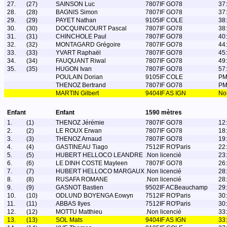
27.
(27)
SAINSON Luc
7807IF GO78
37
28.
(28)
BAGNIS Simon
7807IF GO78
37
29.
(29)
PAYET Nathan
9105IF COLE
38
30.
(30)
DOCQUINCOURT Pascal
7807IF GO78
38
31.
(31)
CHINCHOLE Paul
7807IF GO78
40
32.
(32)
MONTAGARD Grégoire
7807IF GO78
44
33.
(33)
YVART Raphaël
7807IF GO78
45
34.
(34)
FAUQUANT Riwal
7807IF GO78
49
35.
(35)
HUGON Ivan
7807IF GO78
57
POULAIN Dorian
9105IF COLE
P
THENOZ Bertrand
7807IF GO78
P
MARTIN Gilbert
9404IF AS IGN
No
Enfant
Enfant
1590 mètres
1.
(1)
THENOZ Jérémie
7807IF GO78
12
2.
(2)
LE ROUX Erwan
7807IF GO78
18
3.
(3)
THENOZ Arnaud
7807IF GO78
19
4.
(4)
GASTINEAU Tiago
7512IF RO'Paris
22
5.
(5)
HUBERT HELLOCO LEANDRE
.Non licencié
23
6.
(6)
LE DINH COSTE Mayleen
7807IF GO78
26
7.
(7)
HUBERT HELLOCO MARGAUX
.Non licencié
28
8.
(8)
RUSAFA ROMANE
.Non licencié
28
9.
(9)
GASNOT Bastien
9502IF ACBeauchamp
29
10.
(10)
ODLUND BOYENGA Eowyn
7512IF RO'Paris
30
11.
(11)
ABBAS Ilyes
7512IF RO'Paris
30
12.
(12)
MOTTU Matthieu
.Non licencié
33
13.
(13)
SOL Mats
9404IF AS IGN
33