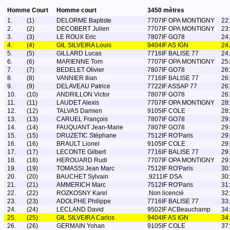
Homme Court
Homme court
3450 mètres
1.
(1)
DELORME Baptiste
7707IF OPA MONTIGNY
22
2.
(2)
DECOBERT Julien
7707IF OPA MONTIGNY
23
3.
(3)
LE ROUX Eric
7807IF GO78
24
4.
(4)
GIL SILVEIRA Louis
9404IF AS IGN
24
5.
(5)
GILLARD Lucas
7716IF BALISE 77
24
6.
(6)
MARIENNE Tom
7707IF OPA MONTIGNY
25
7.
(7)
BEDELET Olivier
7807IF GO78
26
8.
(8)
VANNIER Ilian
7716IF BALISE 77
26
9.
(9)
DELAVEAU Patrice
7722IF ASSAP 77
26
10.
(10)
ANDRILLON Victor
7807IF GO78
26
11.
(11)
LAUDET Alexis
7707IF OPA MONTIGNY
28
12.
(12)
TALVAS Damien
9105IF COLE
28
13.
(13)
CARUEL François
7807IF GO78
29
14.
(14)
FAUQUANT Jean-Marie
7807IF GO78
29
15.
(15)
DRUZETIC Stéphane
7512IF RO'Paris
29
16.
(16)
BRAULT Lionel
9105IF COLE
29
17.
(17)
LECONTE Gilbert
7716IF BALISE 77
29
18.
(18)
HEROUARD Rudi
7707IF OPA MONTIGNY
29
19.
(19)
TOMASSI Jean Marc
7512IF RO'Paris
30
20.
(20)
BAUCHET Sylvain
.9211IF DSA
30
21.
(21)
AMMERICH Marc
7512IF RO'Paris
31
22.
(22)
ROZKOSNY Karel
.Non licencié
32
23.
(23)
ADOLPHE Philippe
7716IF BALISE 77
33
24.
(24)
LECLAND David
9502IF ACBeauchamp
34
25.
(25)
GIL SILVEIRA Carlos
9404IF AS IGN
34
26.
(26)
GERMAIN Yohan
9105IF COLE
37