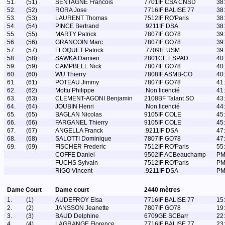
51.
(51)
SENTAGNE Francois
7701IF CSA CNSD
38
52.
(52)
RORA Jose
7716IF BALISE 77
38
53.
(53)
LAURENT Thomas
7512IF RO'Paris
38
54.
(54)
PINCE Bertrand
.9211IF DSA
38
55.
(55)
MARTY Patrick
7807IF GO78
39
56.
(56)
GRANCOIN Marc
7807IF GO78
39
57.
(57)
FLOQUET Patrick
.7709IF USM
39
58.
(58)
SAWKA Damien
2801CE ESPAD
40
59.
(59)
CAMPBELL Nick
7807IF GO78
40
60.
(60)
WU Thierry
7808IF ASMB-CO
40
61.
(61)
POTEAU Jimmy
7807IF GO78
41
62.
(62)
Mottu Philippe
.Non licencié
41
63.
(63)
CLEMENT-AGONI Benjamin
2108BF Talant SO
43
64.
(64)
JOUBIN Henri
.Non licencié
44
65.
(65)
BAGLAN Nicolas
9105IF COLE
45
66.
(66)
FARGANEL Thierry
9105IF COLE
45
67.
(67)
ANGELLA Franck
.9211IF DSA
47
68.
(68)
SALOTTI Dominique
7807IF GO78
47
69.
(69)
FISCHER Frederic
7512IF RO'Paris
55
COFFE Daniel
9502IF ACBeauchamp
P
FUCHS Sylvain
7512IF RO'Paris
P
RIGO Vincent
.9211IF DSA
P
Dame Court
Dame court
2440 mètres
1.
(1)
AUDEFROY Elsa
7716IF BALISE 77
15
2.
(2)
JANSSON Jeanette
7807IF GO78
19
3.
(3)
BAUD Delphine
6709GE SCBarr
22
4.
(4)
LAGRANGE Florence
7716IF BALISE 77
23