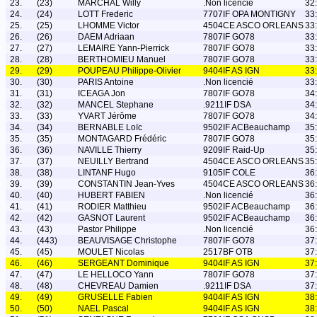
23.
(23)
MARCHAL Willy
.Non licencié
32
24.
(24)
LOTT Frederic
7707IF OPA MONTIGNY
33
25.
(25)
LHOMME Victor
4504CE ASCO ORLEANS
33
26.
(26)
DAEM Adriaan
7807IF GO78
33
27.
(27)
LEMAIRE Yann-Pierrick
7807IF GO78
33
28.
(28)
BERTHOMIEU Manuel
7807IF GO78
33
29.
(29)
POUPEAU Philippe-Olivier
9404IF AS IGN
33
30.
(30)
PARIS Antoine
.Non licencié
33
31.
(31)
ICEAGA Jon
7807IF GO78
34
32.
(32)
MANCEL Stephane
.9211IF DSA
34
33.
(33)
YVART Jérôme
7807IF GO78
34
34.
(34)
BERNABLE Loïc
9502IF ACBeauchamp
35
35.
(35)
MONTAGARD Frédéric
7807IF GO78
35
36.
(36)
NAVILLE Thierry
9209IF Raid-Up
35
37.
(37)
NEUILLY Bertrand
4504CE ASCO ORLEANS
35
38.
(38)
LINTANF Hugo
9105IF COLE
36
39.
(39)
CONSTANTIN Jean-Yves
4504CE ASCO ORLEANS
36
40.
(40)
HUBERT FABIEN
.Non licencié
36
41.
(41)
RODIER Matthieu
9502IF ACBeauchamp
36
42.
(42)
GASNOT Laurent
9502IF ACBeauchamp
36
43.
(43)
Pastor Philippe
.Non licencié
36
44.
(443)
BEAUVISAGE Christophe
7807IF GO78
37
45.
(45)
MOULET Nicolas
2517BF OTB
37
46.
(46)
SERGEANT Dominique
9404IF AS IGN
37
47.
(47)
LE HELLOCO Yann
7807IF GO78
37
48.
(48)
CHEVREAU Damien
.9211IF DSA
37
49.
(49)
GRUSELLE Fabien
9404IF AS IGN
38
50.
(50)
NAEL Pascal
9404IF AS IGN
38