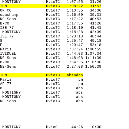
 MONTIGNY           HvioTC   1:07:55   31:26 

IGN                 HvioTC   1:08:22   31:53
ON CO               DvioTC   1:10:35   34:06 

eauchamp            HvioTC   1:16:00   39:31 

NE-Sens             HvioTC   1:17:22   40:53 

B-CO                DvioTC   1:17:55   41:26 

ISE 77              DvioTC   1:18:10   41:41 

 MONTIGNY           HvioTC   1:18:38   42:09 

ISE 77              DvioTC   1:23:13   46:44 

8                   DvioTC   1:25:47   49:18 

E                   DvioTC   1:29:47   53:18 

Paris               DvioTC   1:37:24 1:00:55 

IVIDUEL             HvioTC   1:44:03 1:07:34 

NE-Sens             DvioTC   1:48:08 1:11:39 

B-CO                HvioTC   1:54:35 1:18:06 

NE-Sens             DvioTC   2:27:08 1:50:39 

IGN                 DvioTC   Abandon
Paris               HvioTC        pm         

AP 77               HvioTC        pm         

8                   HvioTC       abs         

 MONTIGNY           HvioTC       abs         

 MONTIGNY           DvioTC       abs         

NE-Sens             HvioTC       abs         

 MONTIGNY           HvioC      44:26    0:00 
