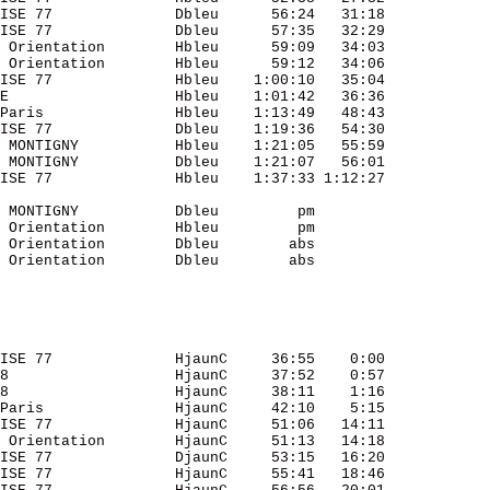
ISE 77              Dbleu      56:24   31:18 

ISE 77              Dbleu      57:35   32:29 

 Orientation        Hbleu      59:09   34:03 

 Orientation        Hbleu      59:12   34:06 

ISE 77              Hbleu    1:00:10   35:04 

E                   Hbleu    1:01:42   36:36 

Paris               Hbleu    1:13:49   48:43 

ISE 77              Dbleu    1:19:36   54:30 

 MONTIGNY           Hbleu    1:21:05   55:59 

 MONTIGNY           Dbleu    1:21:07   56:01 

ISE 77              Hbleu    1:37:33 1:12:27 

 MONTIGNY           Dbleu         pm         

 Orientation        Hbleu         pm         

 Orientation        Dbleu        abs         

 Orientation        Dbleu        abs         

ISE 77              HjaunC     36:55    0:00 

8                   HjaunC     37:52    0:57 

8                   HjaunC     38:11    1:16 

Paris               HjaunC     42:10    5:15 

ISE 77              HjaunC     51:06   14:11 

 Orientation        HjaunC     51:13   14:18 

ISE 77              DjaunC     53:15   16:20 

ISE 77              HjaunC     55:41   18:46 
