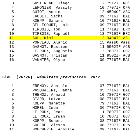
    3        GASTINEAU, Tiago             12 7512IF RO'
    4        LEMONIER, Vassily            10 7707IF OPA
    5        GUIOT, Aubin                 12 4504CE ASC
    6        LAUDET, Sacha                09 7716IF BAL
    7        KOEPP, Sahara                10 7716IF BAL
    8        BELLECOURT, Loic             09 7716IF BAL
    9        TIRBOIS, Tom                 11 7719IF ERC
   10        TIRBOIS, Raphaël             13 7719IF ERC
11        SOL, Kimi                    12 9404IF AS 
   12        PONCEAU, Alaric              15 PassO Pass
   13        GASNOT, Bastien              11 9502IF ACB
   14        LE ROUX, Augustin            13 7807IF GO7
   15        GASNOT, Tristan              11 9502IF ACB
   16        VANNIER, Olyne               09 7716IF BAL
Bleu  (26/26) 
Résultats provisoires  20:2
    1        FRENOY, Anatole              07 7716IF BAL
    2        PASQUALINI, Hanna            05 7716IF BAL
    3        THENOZ, Arnaud               10 7807IF GO7
    4        BIARD, Loïza                 08 7716IF BAL
    5        KOEPP, Nanette               79 7716IF BAL
    6        MOREL, Iwen                  06 7707IF OPA
    7        LE ROUX, Jean                11 7807IF GO7
    8        LE ROUX, Erwan               10 7807IF GO7
    9        KOEPP, Sonora                08 7716IF BAL
   10        GOFFRE, Alexan               08 7707IF OPA
   11        BOUCHERIE, Achille           09 7716IF BAL