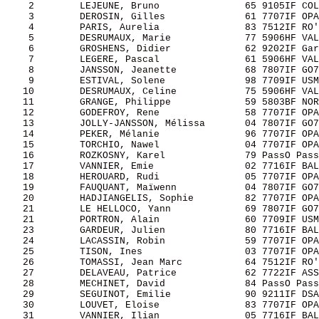
    2        LEJEUNE, Bruno               65 9105IF COL
    3        DEROSIN, Gilles              61 7707IF OPA
    4        PARIS, Aurelia               83 7512IF RO'
    5        DESRUMAUX, Marie             77 5906HF VAL
    6        GROSHENS, Didier             62 9202IF Gar
    7        LEGERE, Pascal               61 5906HF VAL
    8        JANSSON, Jeanette            68 7807IF GO7
    9        ESTIVAL, Solene              98 7709IF USM
   10        DESRUMAUX, Celine            75 5906HF VAL
   11        GRANGE, Philippe             59 5803BF NOR
   12        GODEFROY, Rene               58 7707IF OPA
   13        JOLLY-JANSSON, Mélissa       04 7807IF GO7
   14        PEKER, Mélanie               96 7707IF OPA
   15        TORCHIO, Nawel               04 7707IF OPA
   16        ROZKOSNY, Karel              79 PassO Pass
   17        VANNIER, Emie                02 7716IF BAL
   18        HEROUARD, Rudi               05 7707IF OPA
   19        FAUQUANT, Maïwenn            04 7807IF GO7
   20        HADJIANGELIS, Sophie         82 7707IF OPA
   21        LE HELLOCO, Yann             69 7807IF GO7
   21        PORTRON, Alain               60 7709IF USM
   23        GARDEUR, Julien              80 7716IF BAL
   24        LACASSIN, Robin              59 7707IF OPA
   25        TISON, Ines                  03 7707IF OPA
   26        TOMASSI, Jean Marc           64 7512IF RO'
   27        DELAVEAU, Patrice            62 7722IF ASS
   28        MECHINET, David              84 PassO Pass
   29        SEGUINOT, Emilie             90 9211IF DSA
   30        LOUVET, Eloise               83 7707IF OPA
   31        VANNIER, Ilian               05 7716IF BAL