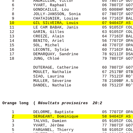
    5        ANDRILLON, Victor            05 7807IF GO7
    6        YVART, Raphaël               06 7807IF GO7
    7        GONDCAILLE, Lou              05 6008HF NOY
    8        JOLLY-JANSSON, Sonia         07 7807IF GO7
    9        CHATAIGNIER, Louise          04 7716IF BAL
10        GIL SILVEIRA, Louis          07 9404IF AS 
   11        LE CAM BABAK, Janis          05 9105IF COL
   12        GARIN, Gilles                63 9105IF COL
   13        CROIZE, Alain                64 7716IF BAL
   14        BENITO, Ariel                56 7707IF OPA
   15        SOL, Michel                  48 7707IF OPA
   16        LECONTE, Sylvie              60 7716IF BAL
   17        DEMARQUAY, Sandrine          78 9211IF DSA
   18        JUNG, Chloé                  79 7807IF GO7
             DUTERAGE, Catherine          60 7807IF GO7
             MOULET, Nathalie             67 2517BF OTB
             SIAO, Laurina                77 7512IF RO'
             MULLER, Séverine             78 2109BF A.S
             DANDEL, Nathalie             68 7512IF RO'
Orange long  (
Résultats provisoires  20:2
    1        DELORME, Baptiste            05 7707IF OPA
2        SERGEANT, Dominique          58 9404IF AS 
    3        TALVAS, Damien               05 9105IF COL
    3        YVART, Jérôme                77 7807IF GO7
    5        FARGANEL, Thierry            58 9105IF COL