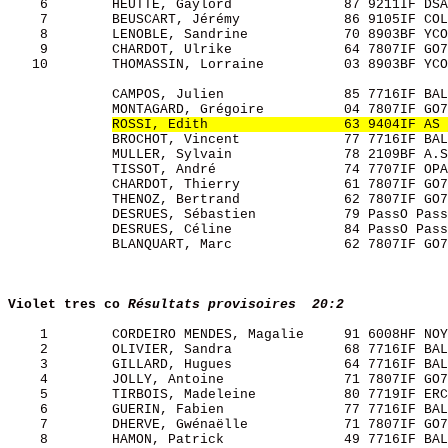
    6        HEUTTE, Gaylord              87 9211IF DSA
    7        BEUSCART, Jérémy             86 9105IF COL
    8        LENOBLE, Sandrine            70 8903BF YCO
    9        CHARDOT, Ulrike              64 7807IF GO7
   10        THOMASSIN, Lorraine          03 8903BF YCO
             CAMPOS, Julien               85 7716IF BAL
             MONTAGARD, Grégoire          04 7807IF GO7
ROSSI, Edith                 63 9404IF AS 
             BROCHOT, Vincent             77 7716IF BAL
             MULLER, Sylvain              78 2109BF A.S
             TISSOT, André                74 7707IF OPA
             CHARDOT, Thierry             61 7807IF GO7
             THENOZ, Bertrand             62 7807IF GO7
             DESRUES, Sébastien           79 PassO Pass
             DESRUES, Céline              84 PassO Pass
             BLANQUART, Marc              62 7807IF GO7
Violet tres co
Résultats provisoires  20:2
    1        CORDEIRO MENDES, Magalie     91 6008HF NOY
    2        OLIVIER, Sandra              68 7716IF BAL
    3        GILLARD, Hugues              64 7716IF BAL
    4        JOLLY, Antoine               71 7807IF GO7
    5        TIRBOIS, Madeleine           80 7719IF ERC
    6        GUERIN, Fabien               77 7716IF BAL
    7        DHERVE, Gwénaëlle            71 7807IF GO7
    8        HAMON, Patrick               49 7716IF BAL