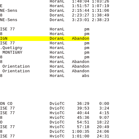
                    HoranL   1:48:04 1:03:26 

E                   HoranL   1:51:57 1:07:19 

NE-Sens             DoranL   2:15:44 1:31:06 

8                   DoranL   2:23:27 1:38:49 

NE-Sens             DoranL   3:23:01 2:38:23 

ISE 77              HoranL        pm         

8                   HoranL        pm         

IGN                 DoranL   Abandon
ISE 77              HoranL        pm         

.Quetigny           HoranL        pm         

 MONTIGNY           HoranL        pm         

8                   HoranL        pm         

8                   HoranL   Abandon         

 Orientation        HoranL   Abandon         

 Orientation        DoranL   Abandon         

8                   HoranL       abs         

ON CO               DvioTC     36:29    0:00 

ISE 77              DvioTC     39:53    3:24 

ISE 77              HvioTC     40:44    4:15 

8                   HvioTC     45:36    9:07 

O                   DvioTC     54:51   18:22 

ISE 77              HvioTC     57:18   20:49 

8                   DvioTC   1:00:35   24:06 

ISE 77              HvioTC   1:01:00   24:31 
