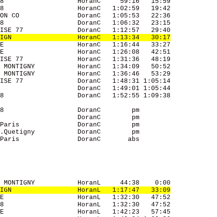
8                   HoranC     59:16   15:59 

8                   HoranC   1:02:59   19:42 

ON CO               DoranC   1:05:53   22:36 

8                   DoranC   1:06:32   23:15 

ISE 77              DoranC   1:12:57   29:40 

IGN                 HoranC   1:13:34   30:17
E                   HoranC   1:16:44   33:27 

E                   HoranC   1:26:08   42:51 

ISE 77              HoranC   1:31:36   48:19 

 MONTIGNY           HoranC   1:34:09   50:52 

 MONTIGNY           HoranC   1:36:46   53:29 

ISE 77              DoranC   1:48:31 1:05:14 

                    DoranC   1:49:01 1:05:44 

8                   DoranC   1:52:55 1:09:38 

8                   DoranC        pm         

                    DoranC        pm         

Paris               DoranC        pm         

.Quetigny           DoranC        pm         

Paris               DoranC       abs         

 MONTIGNY           HoranL     44:38    0:00 

IGN                 HoranL   1:17:47   33:09
E                   HoranL   1:32:30   47:52 

8                   HoranL   1:32:30   47:52 

E                   HoranL   1:42:23   57:45 
