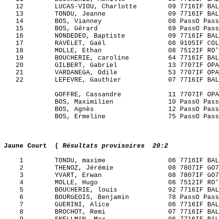
   12        LUCAS-VIOU, Charlotte        09 7716IF BAL
   13        TONDU, Jeanne                09 7716IF BAL
   14        BOS, Vianney                 08 PassO Pass
   15        BOS, Gérard                  69 PassO Pass
   16        NONDEDEO, Baptiste           09 7716IF BAL
   17        RAVELET, Gaël                08 9105IF COL
   18        MOLLE, Ethan                 08 7512IF RO'
   19        BOUCHERIE, caroline          64 7716IF BAL
   20        GILBERT, Gabriel             13 7707IF OPA
   21        VARDANEGA, Odile             53 7707IF OPA
   22        LEFEVRE, Gauthier            07 7716IF BAL
             GOFFRE, Cassandre            11 7707IF OPA
             BOS, Maximilien              10 PassO Pass
             BOS, Agnès                   12 PassO Pass
             BOS, Ermeline                75 PassO Pass
Jaune Court  (
Résultats provisoires  20:2
    1        TONDU, maxime                06 7716IF BAL
    2        THENOZ, Jérémie              08 7807IF GO7
    3        YVART, Erwan                 08 7807IF GO7
    4        MOLLE, Hugo                  06 7512IF RO'
    5        BOUCHERIE, louis             92 7716IF BAL
    6        BOURGEOIS, Benjamin          78 PassO Pass
    7        GUERINI, Alice               06 7716IF BAL
    8        BROCHOT, Remi                07 7716IF BAL