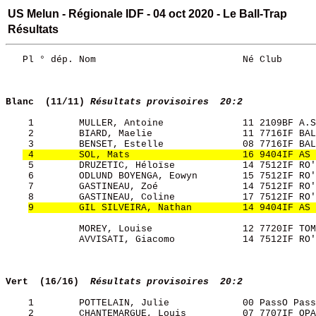
US Melun - Régionale IDF - 04 oct 2020 - Le Ball-Trap
Résultats
   Pl ° dép. Nom                          Né Club      
Blanc  (11/11)
Résultats provisoires  20:2
    1        MULLER, Antoine              11 2109BF A.S
    2        BIARD, Maelie                11 7716IF BAL
    3        BENSET, Estelle              08 7716IF BAL
 4        SOL, Mats                    16 9404IF AS 
    5        DRUZETIC, Héloïse            14 7512IF RO'
    6        ODLUND BOYENGA, Eowyn        15 7512IF RO'
    7        GASTINEAU, Zoé               14 7512IF RO'
    8        GASTINEAU, Coline            17 7512IF RO'
9        GIL SILVEIRA, Nathan         14 9404IF AS 
             MOREY, Louise                12 7720IF TOM
             AVVISATI, Giacomo            14 7512IF RO'
Vert  (16/16) 
Résultats provisoires  20:2
    1        POTTELAIN, Julie             00 PassO Pass
    2        CHANTEMARGUE, Louis          07 7707IF OPA