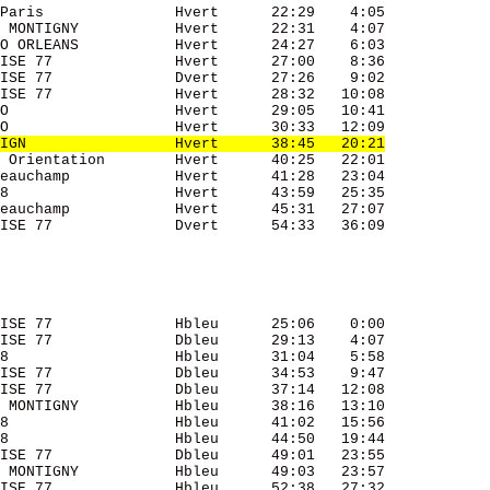
Paris               Hvert      22:29    4:05 

 MONTIGNY           Hvert      22:31    4:07 

O ORLEANS           Hvert      24:27    6:03 

ISE 77              Hvert      27:00    8:36 

ISE 77              Dvert      27:26    9:02 

ISE 77              Hvert      28:32   10:08 

O                   Hvert      29:05   10:41 

O                   Hvert      30:33   12:09 

IGN                 Hvert      38:45   20:21
 Orientation        Hvert      40:25   22:01 

eauchamp            Hvert      41:28   23:04 

8                   Hvert      43:59   25:35 

eauchamp            Hvert      45:31   27:07 

ISE 77              Dvert      54:33   36:09 

ISE 77              Hbleu      25:06    0:00 

ISE 77              Dbleu      29:13    4:07 

8                   Hbleu      31:04    5:58 

ISE 77              Dbleu      34:53    9:47 

ISE 77              Dbleu      37:14   12:08 

 MONTIGNY           Hbleu      38:16   13:10 

8                   Hbleu      41:02   15:56 

8                   Hbleu      44:50   19:44 

ISE 77              Dbleu      49:01   23:55 

 MONTIGNY           Hbleu      49:03   23:57 

ISE 77              Hbleu      52:38   27:32 
