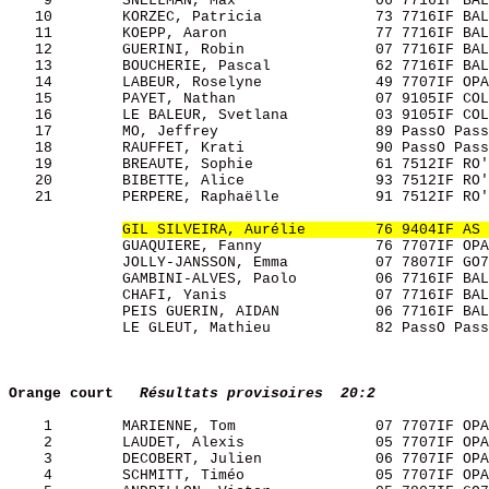
    9        SNELLMAN, Max                06 7716IF BAL
   10        KORZEC, Patricia             73 7716IF BAL
   11        KOEPP, Aaron                 77 7716IF BAL
   12        GUERINI, Robin               07 7716IF BAL
   13        BOUCHERIE, Pascal            62 7716IF BAL
   14        LABEUR, Roselyne             49 7707IF OPA
   15        PAYET, Nathan                07 9105IF COL
   16        LE BALEUR, Svetlana          03 9105IF COL
   17        MO, Jeffrey                  89 PassO Pass
   18        RAUFFET, Krati               90 PassO Pass
   19        BREAUTE, Sophie              61 7512IF RO'
   20        BIBETTE, Alice               93 7512IF RO'
   21        PERPERE, Raphaëlle           91 7512IF RO'
GIL SILVEIRA, Aurélie        76 9404IF AS 
             GUAQUIERE, Fanny             76 7707IF OPA
             JOLLY-JANSSON, Emma          07 7807IF GO7
             GAMBINI-ALVES, Paolo         06 7716IF BAL
             CHAFI, Yanis                 07 7716IF BAL
             PEIS GUERIN, AIDAN           06 7716IF BAL
             LE GLEUT, Mathieu            82 PassO Pass
Orange court  
Résultats provisoires  20:2
    1        MARIENNE, Tom                07 7707IF OPA
    2        LAUDET, Alexis               05 7707IF OPA
    3        DECOBERT, Julien             06 7707IF OPA
    4        SCHMITT, Timéo               05 7707IF OPA