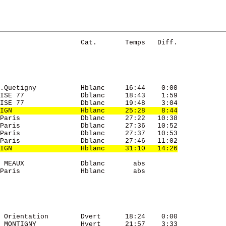
                    Cat.       Temps   Diff. 

.Quetigny           Hblanc     16:44    0:00 

ISE 77              Dblanc     18:43    1:59 

ISE 77              Dblanc     19:48    3:04 

IGN                 Hblanc     25:28    8:44
Paris               Dblanc     27:22   10:38 

Paris               Dblanc     27:36   10:52 

Paris               Dblanc     27:37   10:53 

Paris               Dblanc     27:46   11:02 

IGN                 Hblanc     31:10   14:26
 MEAUX              Dblanc       abs         

Paris               Hblanc       abs         

 Orientation        Dvert      18:24    0:00 

 MONTIGNY           Hvert      21:57    3:33 
