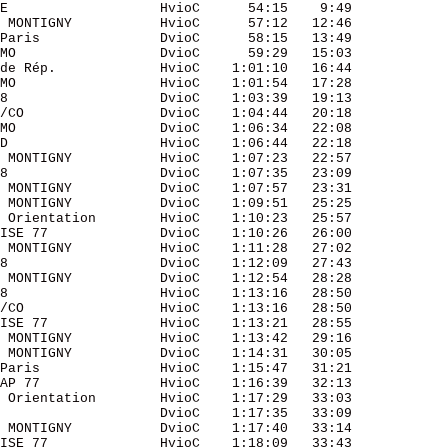
E                   HvioC      54:15    9:49 

 MONTIGNY           HvioC      57:12   12:46 

Paris               DvioC      58:15   13:49 

MO                  DvioC      59:29   15:03 

de Rép.             HvioC    1:01:10   16:44 

MO                  HvioC    1:01:54   17:28 

8                   DvioC    1:03:39   19:13 

/CO                 DvioC    1:04:44   20:18 

MO                  DvioC    1:06:34   22:08 

D                   HvioC    1:06:44   22:18 

 MONTIGNY           HvioC    1:07:23   22:57 

8                   DvioC    1:07:35   23:09 

 MONTIGNY           DvioC    1:07:57   23:31 

 MONTIGNY           DvioC    1:09:51   25:25 

 Orientation        HvioC    1:10:23   25:57 

ISE 77              DvioC    1:10:26   26:00 

 MONTIGNY           HvioC    1:11:28   27:02 

8                   DvioC    1:12:09   27:43 

 MONTIGNY           DvioC    1:12:54   28:28 

8                   HvioC    1:13:16   28:50 

/CO                 HvioC    1:13:16   28:50 

ISE 77              HvioC    1:13:21   28:55 

 MONTIGNY           HvioC    1:13:42   29:16 

 MONTIGNY           DvioC    1:14:31   30:05 

Paris               HvioC    1:15:47   31:21 

AP 77               HvioC    1:16:39   32:13 

 Orientation        HvioC    1:17:29   33:03 

                    DvioC    1:17:35   33:09 

 MONTIGNY           DvioC    1:17:40   33:14 

ISE 77              HvioC    1:18:09   33:43 
