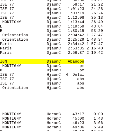
ISE 77              HjaunC     56:56   20:01 

ISE 77              DjaunC     58:17   21:22 

ISE 77              HjaunC   1:01:23   24:28 

ISE 77              HjaunC   1:03:19   26:24 

ISE 77              HjaunC   1:12:08   35:13 

 MONTIGNY           DjaunC   1:13:44   36:49 

E                   HjaunC   1:19:59   43:04 

E                   DjaunC   1:30:15   53:20 

 Orientation        HjaunC   2:04:42 1:27:47 

 Orientation        DjaunC   2:25:29 1:48:34 

Paris               DjaunC   2:34:42 1:57:47 

Paris               DjaunC   2:53:35 2:16:40 

Paris               DjaunC   2:56:37 2:19:42 

IGN                 DjaunC   Abandon
 MONTIGNY           DjaunC        pm         

8                   DjaunC        pm         

ISE 77              HjaunC  H. Délai         

ISE 77              HjaunC       abs         

ISE 77              HjaunC       abs         

 Orientation        HjaunC       abs         

 MONTIGNY           HoranC     43:17    0:00 

 MONTIGNY           HoranC     45:00    1:43 

 MONTIGNY           HoranC     46:23    3:06 

 MONTIGNY           HoranC     49:06    5:49 
