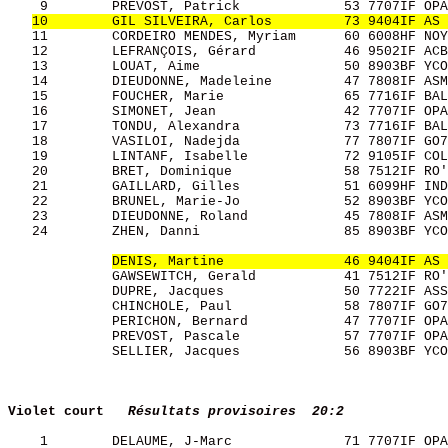
    9        PREVOST, Patrick             53 7707IF OPA
10        GIL SILVEIRA, Carlos         73 9404IF AS 
   11        CORDEIRO MENDES, Myriam      60 6008HF NOY
   12        LEFRANÇOIS, Gérard           46 9502IF ACB
   13        LOUAT, Aime                  50 8903BF YCO
   14        DIEUDONNE, Madeleine         47 7808IF ASM
   15        FOUCHER, Marie               65 7716IF BAL
   16        SIMONET, Jean                42 7707IF OPA
   17        TONDU, Alexandra             73 7716IF BAL
   18        VASILOI, Nadejda             77 7807IF GO7
   19        LINTANF, Isabelle            72 9105IF COL
   20        BRET, Dominique              58 7512IF RO'
   21        GAILLARD, Gilles             51 6099HF IND
   22        BRUNEL, Marie-Jo             52 8903BF YCO
   23        DIEUDONNE, Roland            45 7808IF ASM
   24        ZHEN, Danni                  85 8903BF YCO
DENIS, Martine               46 9404IF AS 
             GAWSEWITCH, Gerald           41 7512IF RO'
             DUPRE, Jacques               50 7722IF ASS
             CHINCHOLE, Paul              58 7807IF GO7
             PERICHON, Bernard            47 7707IF OPA
             PREVOST, Pascale             57 7707IF OPA
             SELLIER, Jacques             56 8903BF YCO
Violet court  
Résultats provisoires  20:2
    1        DELAUME, J-Marc              71 7707IF OPA