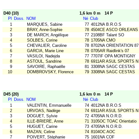
D40 (10)
1,6 km 0 m
14 P
Pl
Doss.
NOM
Né
Club
1
MARQUES, Sabine
77
4012NA B.R.O.S
2
BRAY, Anne-Sophie
78
4504CE ASCO ORLEANS
3
DE MARCH, Angélique
77
2108BF Talant SO
4
SOLBES, Corine
78
1705NA CMO
5
CHEVALIER, Caroline
78
8702NA ORIENTATION 87
6
GARCIA, Marie Line
78
0705AR Raidlink's 07
7
VASILOI, Nadejda
77
7707IF OPA MONTIGNY
8
ASTOUL, Sandrine
78
6911AR ASUL SPORTS N
9
SAVOIRE, Raphaëlle
81
3308NA SAGC CESTAS
10
DOMBROVSKY, Florence
79
3308NA SAGC CESTAS
D45 (20)
1,6 km 0 m
14 P
Pl
Doss.
NOM
Né
Club
1
VALENTIN, Emmanuelle
74
4012NA B.R.O.S
2
URVOAS, Nadège
74
6911AR ASUL SPORTS N
3
DOGUET, Sylvie
72
4705NA N.O.R.D.
4
ILLE-BRIERE, Anne
71
3105OC TOAC Orientatio
5
HUGUET, Carine
73
4705NA N.O.R.D.
6
MAZAN, Celine
74
8104OC AOC
7
POIVERT, Stéphanie
75
1601NA COF