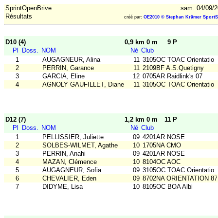
SprintOpenBrive
sam. 04/09/2
Résultats
créé par:
OE2010 © Stephan Krämer SportS
D10 (4)
0,9 km 0 m
9 P
Pl
Doss.
NOM
Né
Club
1
AUGAGNEUR, Alina
11
3105OC TOAC Orientatio
2
PERRIN, Garance
11
2109BF A.S.Quetigny
3
GARCIA, Eline
12
0705AR Raidlink's 07
4
AGNOLY GAUFILLET, Diane
11
3105OC TOAC Orientatio
D12 (7)
1,2 km 0 m
11 P
Pl
Doss.
NOM
Né
Club
1
PELLISSIER, Juliette
09
4201AR NOSE
2
SOLBES-WILMET, Agathe
10
1705NA CMO
3
PERRIN, Anahi
09
4201AR NOSE
4
MAZAN, Clémence
10
8104OC AOC
5
AUGAGNEUR, Sofia
09
3105OC TOAC Orientatio
6
CHEVALIER, Eden
09
8702NA ORIENTATION 87
7
DIDYME, Lisa
10
8105OC BOA Albi