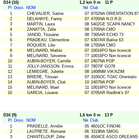
D14 (16)
1,2 km 0 m
11 P
Pl
Doss.
NOM
Né
Club
1
CHEVALIER, Satine
07
8702NA ORIENTATION 87
2
DELAHAYE, Fanny
07
4705NA N.O.R.D.
3
MARTIN, Laura
08
5402GE SCAPA NANCY
4
ZANATTA, Zélie
08
1705NA CMO
5
JANOD, Titouane
08
7305AR ECHO 73
6
PRADEAU, Clémentine
07
6307AR Balise 63
7
ROQUIER, Lilie
08
1705NA CMO
8
MELINARD, Mathis
07
10016PO Non licencié
9
MELINARD, Séverine
77
10016PO Non licencié
10
AUBIN-BOYER, Camille
07
2407NA POP
11
JOLLY-JANSSON, Emma
07
7807IF GO78
12
LEMIEGRE, Juliette
08
1408NM VIK'AZIM
13
BRIERE, Titouan
07
3105OC TOAC Orientatio
14
AUBIN-BOYER, Cloé
10
2407NA POP
15
MELINARD, Mael
11
10016PO Non licencié
16
GARCIA, Louane
07
0705AR Raidlink's 07
D16 (9)
1,6 km 0 m
13 P
Pl
Doss.
NOM
Né
Club
1
PRADELLE, Amélie
05
4601OC FiNO46
2
LAUTRETE, Romane
06
3319NA SMOG
3
CHANTELOUP, Zélie
06
4504CE ASCO ORLEANS