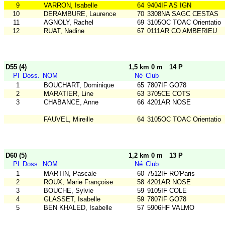
9
VARRON, Isabelle
64
9404IF AS IGN
10
DERAMBURE, Laurence
70
3308NA SAGC CESTAS
11
AGNOLY, Rachel
69
3105OC TOAC Orientatio
12
RUAT, Nadine
67
0111AR CO AMBERIEU
D55 (4)
1,5 km 0 m
14 P
Pl
Doss.
NOM
Né
Club
1
BOUCHART, Dominique
65
7807IF GO78
2
MARATIER, Line
63
3705CE COTS
3
CHABANCE, Anne
66
4201AR NOSE
FAUVEL, Mireille
64
3105OC TOAC Orientatio
D60 (5)
1,2 km 0 m
13 P
Pl
Doss.
NOM
Né
Club
1
MARTIN, Pascale
60
7512IF RO'Paris
2
ROUX, Marie Françoise
58
4201AR NOSE
3
BOUCHE, Sylvie
59
9105IF COLE
4
GLASSET, Isabelle
59
7807IF GO78
5
BEN KHALED, Isabelle
57
5906HF VALMO