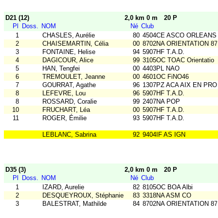
D21 (12)
2,0 km 0 m
20 P
Pl
Doss.
NOM
Né
Club
1
CHASLES, Aurélie
80
4504CE ASCO ORLEANS
2
CHAISEMARTIN, Célia
00
8702NA ORIENTATION 87
3
FONTAINE, Helise
94
5907HF T.A.D.
4
DAGICOUR, Alice
99
3105OC TOAC Orientatio
5
HAN, Tengfei
00
4403PL NAO
6
TREMOULET, Jeanne
00
4601OC FiNO46
7
GOURRAT, Agathe
96
1307PZ ACA AIX EN PRO
8
LEFEVRE, Lou
96
5907HF T.A.D.
8
ROSSARD, Coralie
99
2407NA POP
10
FRUCHART, Léa
00
5907HF T.A.D.
11
ROGER, Émilie
93
5907HF T.A.D.
LEBLANC, Sabrina
92
9404IF AS IGN
D35 (3)
2,0 km 0 m
20 P
Pl
Doss.
NOM
Né
Club
1
IZARD, Aurelie
82
8105OC BOA Albi
2
DESQUEYROUX, Stéphanie
83
3318NA ASM CO
3
BALESTRAT, Mathilde
84
8702NA ORIENTATION 87