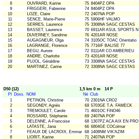
8
OUVRARD, Karine
75
8404PZ OPA
9
FRIGGERI, Fabienne
74
8404PZ OPA
10
LOZE, Claire
72
2407NA POP
11
SENCE, Marie-Pierre
75
5906HF VALMO
12
SERRES, Laurence
75
3308NA SAGC CESTAS
13
BASSET, Laurence
70
6911AR ASUL SPORTS N
14
DUVERNEY, Sandrine
76
4201AR NOSE
15
AUGAGNEUR, Olga
74
3105OC TOAC Orientatio
16
LAGRANGE, Florence
75
7716IF BALISE 77
17
BEGU, Aurore
72
0111AR CO AMBERIEU
18
ANDRE, Charlotte
73
4201AR NOSE
19
PUJOL, Géraldine
73
3308NA SAGC CESTAS
20
MARTINEZ, Carine
72
3308NA SAGC CESTAS
D50 (12)
1,5 km 0 m
14 P
Pl
Doss.
NOM
Né
Club
1
PETINON, Christine
70
2301NA CRO2
2
SEGONDY, Agnès
69
5703GE T.A. FAMECK
3
TREMOULET, Carole
71
4601OC FiNO46
4
ROSSARD, Stéphanie
69
2407NA POP
5
DELENNE, A-Francoise
68
1307PZ ACA AIX EN PRO
6
LATASTE, Jana
66
6804GE COColmar
7
FEAUX DE LACROIX, Emmanuelle
68
1408NM VIK'AZIM
8
LIORIT, Karine
71
2407NA POP