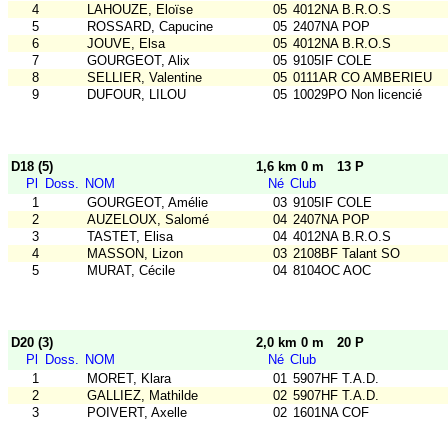
4
LAHOUZE, Eloïse
05
4012NA B.R.O.S
5
ROSSARD, Capucine
05
2407NA POP
6
JOUVE, Elsa
05
4012NA B.R.O.S
7
GOURGEOT, Alix
05
9105IF COLE
8
SELLIER, Valentine
05
0111AR CO AMBERIEU
9
DUFOUR, LILOU
05
10029PO Non licencié
D18 (5)
1,6 km 0 m
13 P
Pl
Doss.
NOM
Né
Club
1
GOURGEOT, Amélie
03
9105IF COLE
2
AUZELOUX, Salomé
04
2407NA POP
3
TASTET, Elisa
04
4012NA B.R.O.S
4
MASSON, Lizon
03
2108BF Talant SO
5
MURAT, Cécile
04
8104OC AOC
D20 (3)
2,0 km 0 m
20 P
Pl
Doss.
NOM
Né
Club
1
MORET, Klara
01
5907HF T.A.D.
2
GALLIEZ, Mathilde
02
5907HF T.A.D.
3
POIVERT, Axelle
02
1601NA COF