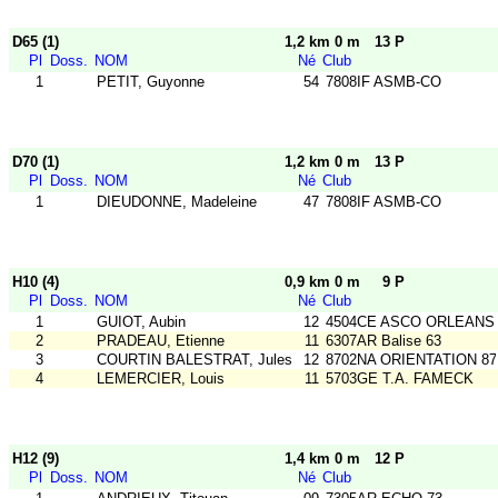
D65 (1)
1,2 km 0 m
13 P
Pl
Doss.
NOM
Né
Club
1
PETIT, Guyonne
54
7808IF ASMB-CO
D70 (1)
1,2 km 0 m
13 P
Pl
Doss.
NOM
Né
Club
1
DIEUDONNE, Madeleine
47
7808IF ASMB-CO
H10 (4)
0,9 km 0 m
9 P
Pl
Doss.
NOM
Né
Club
1
GUIOT, Aubin
12
4504CE ASCO ORLEANS
2
PRADEAU, Etienne
11
6307AR Balise 63
3
COURTIN BALESTRAT, Jules
12
8702NA ORIENTATION 87
4
LEMERCIER, Louis
11
5703GE T.A. FAMECK
H12 (9)
1,4 km 0 m
12 P
Pl
Doss.
NOM
Né
Club