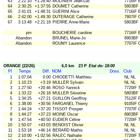
63
2:21:10
+1:28:40
MOLINIER Jean-Luc
7716IF 
64
2:30:25
+1:37:55
DOUMET Catherine
5803BF
65
2:41:01
+1:48:31
GUERINI Alice
7716IF 
66
2:42:00
+1:49:30
DUTERAGE Catherine
7807IF 
67
3:13:48
+2:21:18
PIERRE Anne-Marie
5803BF
pm
BOUCHERIE caroline
7716IF 
Abandon
BRUNEL Marie-Jo
8903BF
Abandon
ROUMY Laurence
7707IF
ORANGE (22/26)
6,0 km
23 P
Etat de: 18:00
Pl
Temps
Diff.
NOM
Doss.
Club
1
1:07:04
0:00
CHIODETTI Matthieu
NL NL
2
1:10:23
+3:19
MULLER Sylvain
NL NL
3
1:27:50
+20:46
ROSO Yannick
7720IF
4
1:33:22
+26:18
MULLER Séverine
5803BF
5
1:34:25
+27:21
GUILLON Geoffroy
7512IF 
6
1:38:00
+30:56
FARGANEL Thierry
9105IF
7
1:44:24
+37:20
TISSOT Prosper
7707IF
8
1:44:27
+37:23
MOINE Oscar
8903BF
9
1:47:54
+40:50
EUDIER Céline
7720IF
10
1:50:07
+43:03
BENOIST Olivier
NL NL
11
1:53:18
+46:14
BERARD Mathis
NL NL
12
2:10:00
+1:02:56
RALEC Nathalie
7720IF