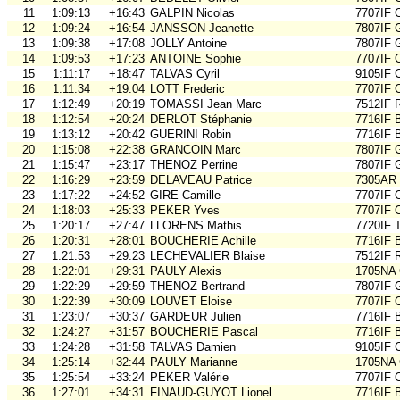
11
1:09:13
+16:43
GALPIN Nicolas
7707IF
12
1:09:24
+16:54
JANSSON Jeanette
7807IF 
13
1:09:38
+17:08
JOLLY Antoine
7807IF 
14
1:09:53
+17:23
ANTOINE Sophie
7707IF
15
1:11:17
+18:47
TALVAS Cyril
9105IF
16
1:11:34
+19:04
LOTT Frederic
7707IF
17
1:12:49
+20:19
TOMASSI Jean Marc
7512IF 
18
1:12:54
+20:24
DERLOT Stéphanie
7716IF 
19
1:13:12
+20:42
GUERINI Robin
7716IF 
20
1:15:08
+22:38
GRANCOIN Marc
7807IF 
21
1:15:47
+23:17
THENOZ Perrine
7807IF 
22
1:16:29
+23:59
DELAVEAU Patrice
7305AR
23
1:17:22
+24:52
GIRE Camille
7707IF
24
1:18:03
+25:33
PEKER Yves
7707IF
25
1:20:17
+27:47
LLORENS Mathis
7720IF
26
1:20:31
+28:01
BOUCHERIE Achille
7716IF 
27
1:21:53
+29:23
LECHEVALIER Blaise
7512IF 
28
1:22:01
+29:31
PAULY Alexis
1705NA
29
1:22:29
+29:59
THENOZ Bertrand
7807IF 
30
1:22:39
+30:09
LOUVET Eloise
7707IF
31
1:23:07
+30:37
GARDEUR Julien
7716IF 
32
1:24:27
+31:57
BOUCHERIE Pascal
7716IF 
33
1:24:28
+31:58
TALVAS Damien
9105IF
34
1:25:14
+32:44
PAULY Marianne
1705NA
35
1:25:54
+33:24
PEKER Valérie
7707IF
36
1:27:01
+34:31
FINAUD-GUYOT Lionel
7716IF 