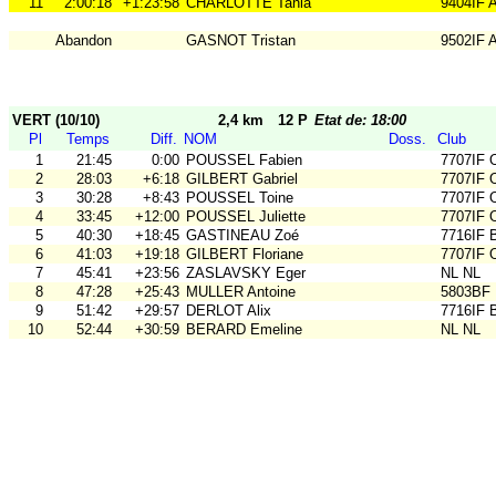
11
2:00:18
+1:23:58
CHARLOTTE Tania
9404IF 
Abandon
GASNOT Tristan
9502IF
VERT (10/10)
2,4 km
12 P
Etat de: 18:00
Pl
Temps
Diff.
NOM
Doss.
Club
1
21:45
0:00
POUSSEL Fabien
7707IF
2
28:03
+6:18
GILBERT Gabriel
7707IF
3
30:28
+8:43
POUSSEL Toine
7707IF
4
33:45
+12:00
POUSSEL Juliette
7707IF
5
40:30
+18:45
GASTINEAU Zoé
7716IF 
6
41:03
+19:18
GILBERT Floriane
7707IF
7
45:41
+23:56
ZASLAVSKY Eger
NL NL
8
47:28
+25:43
MULLER Antoine
5803BF
9
51:42
+29:57
DERLOT Alix
7716IF 
10
52:44
+30:59
BERARD Emeline
NL NL