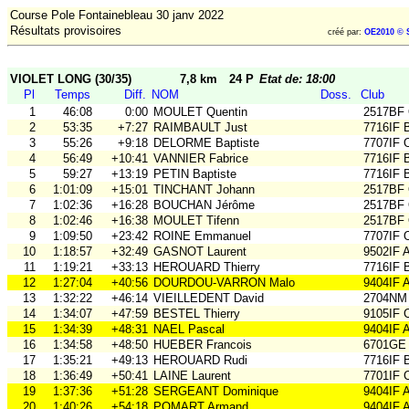
Course Pole Fontainebleau 30 janv 2022
Résultats provisoires
créé par:
OE2010 © 
VIOLET LONG (30/35)
7,8 km
24 P
Etat de: 18:00
Pl
Temps
Diff.
NOM
Doss.
Club
1
46:08
0:00
MOULET Quentin
2517BF
2
53:35
+7:27
RAIMBAULT Just
7716IF 
3
55:26
+9:18
DELORME Baptiste
7707IF
4
56:49
+10:41
VANNIER Fabrice
7716IF 
5
59:27
+13:19
PETIN Baptiste
7716IF 
6
1:01:09
+15:01
TINCHANT Johann
2517BF
7
1:02:36
+16:28
BOUCHAN Jérôme
2517BF
8
1:02:46
+16:38
MOULET Tifenn
2517BF
9
1:09:50
+23:42
ROINE Emmanuel
7707IF
10
1:18:57
+32:49
GASNOT Laurent
9502IF
11
1:19:21
+33:13
HEROUARD Thierry
7716IF 
12
1:27:04
+40:56
DOURDOU-VARRON Malo
9404IF 
13
1:32:22
+46:14
VIEILLEDENT David
2704NM
14
1:34:07
+47:59
BESTEL Thierry
9105IF
15
1:34:39
+48:31
NAEL Pascal
9404IF 
16
1:34:58
+48:50
HUEBER Francois
6701GE
17
1:35:21
+49:13
HEROUARD Rudi
7716IF 
18
1:36:49
+50:41
LAINE Laurent
7701IF
19
1:37:36
+51:28
SERGEANT Dominique
9404IF 
20
1:40:26
+54:18
POMART Armand
9404IF 