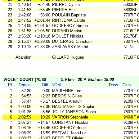
21
1:40:54
+54:46
PIERRE Cyrille
5803BF
22
1:41:53
+55:45
PIERRE Eric
5803BF
23
1:42:08
+56:00
POULAIN Baptiste
7707IF
24
1:47:52
+1:01:44
RINTJEMA Carole
7716IF 
25
1:48:05
+1:01:57
GODEFROY Simon
7707IF
26
1:51:58
+1:05:50
DURAND Marion
7716IF 
27
1:56:26
+1:10:18
MOULET Nicolas
2517BF
28
2:15:17
+1:29:09
DUTERAGE Christian
7807IF 
29
2:19:13
+1:33:05
ZASLAVSKY Mikhil
NL NL
Abandon
GILLARD Hugues
7716IF 
VIOLET COURT (70/80)
5,9 km
20 P
Etat de: 18:00
Pl
Temps
Diff.
NOM
Doss.
Club
1
52:30
0:00
MARIENNE Tom
7707IF
2
54:53
+2:23
DEROSIN Gilles
7707IF
3
57:47
+5:17
BESTEL Arnault
9105IF
4
1:00:08
+7:38
HADJIANGELIS Sophie
7707IF
5
1:01:26
+8:56
JOLLY-JANSSON Sonia
7807IF 
6
1:02:59
+10:29
VARRON Stephanie
9404IF 
7
1:07:27
+14:57
CONSTANT Nicolas
9109IF 
8
1:08:16
+15:46
GODEFROY Rene
7707IF
9
1:08:29
+15:59
ESTIVAL Jean-Luc
7709IF
10
1:08:37
+16:07
BEDELET Olivier
7807IF 