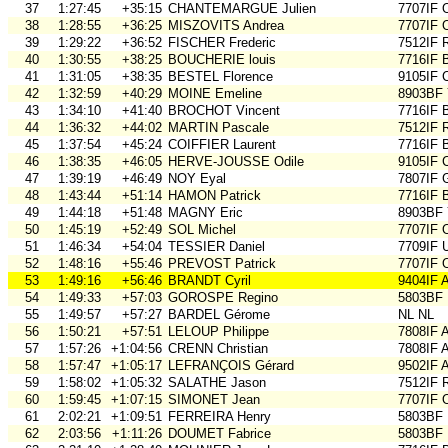
37
1:27:45
+35:15
CHANTEMARGUE Julien
7707IF
38
1:28:55
+36:25
MISZOVITS Andrea
7707IF
39
1:29:22
+36:52
FISCHER Frederic
7512IF 
40
1:30:55
+38:25
BOUCHERIE louis
7716IF 
41
1:31:05
+38:35
BESTEL Florence
9105IF
42
1:32:59
+40:29
MOINE Emeline
8903BF
43
1:34:10
+41:40
BROCHOT Vincent
7716IF 
44
1:36:32
+44:02
MARTIN Pascale
7512IF 
45
1:37:54
+45:24
COIFFIER Laurent
7716IF 
46
1:38:35
+46:05
HERVE-JOUSSE Odile
9105IF
47
1:39:19
+46:49
NOY Eyal
7807IF 
48
1:43:44
+51:14
HAMON Patrick
7716IF 
49
1:44:18
+51:48
MAGNY Eric
8903BF
50
1:45:19
+52:49
SOL Michel
7707IF
51
1:46:34
+54:04
TESSIER Daniel
7709IF
52
1:48:16
+55:46
PREVOST Patrick
7707IF
53
1:49:16
+56:46
BRANDT Cyril
9404IF 
54
1:49:33
+57:03
GOROSPE Regino
5803BF
55
1:49:57
+57:27
BARDEL Gérome
NL NL
56
1:50:21
+57:51
LELOUP Philippe
7808IF
57
1:57:26
+1:04:56
CRENN Christian
7808IF
58
1:57:47
+1:05:17
LEFRANÇOIS Gérard
9502IF
59
1:58:02
+1:05:32
SALATHE Jason
7512IF 
60
1:59:45
+1:07:15
SIMONET Jean
7707IF
61
2:02:21
+1:09:51
FERREIRA Henry
5803BF
62
2:03:56
+1:11:26
DOUMET Fabrice
5803BF