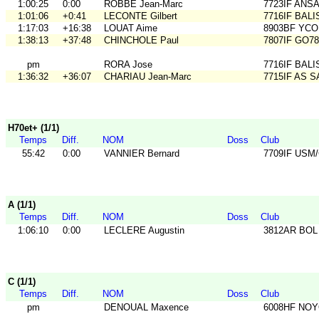
1:00:25
0:00
ROBBE Jean-Marc
7723IF ANS
1:01:06
+0:41
LECONTE Gilbert
7716IF BALI
1:17:03
+16:38
LOUAT Aime
8903BF YCO
1:38:13
+37:48
CHINCHOLE Paul
7807IF GO78
pm
RORA Jose
7716IF BALI
1:36:32
+36:07
CHARIAU Jean-Marc
7715IF AS 
H70et+ (1/1)
Temps
Diff.
NOM
Doss
Club
55:42
0:00
VANNIER Bernard
7709IF USM
A (1/1)
Temps
Diff.
NOM
Doss
Club
1:06:10
0:00
LECLERE Augustin
3812AR BOL 
C (1/1)
Temps
Diff.
NOM
Doss
Club
pm
DENOUAL Maxence
6008HF NO