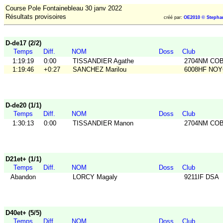
Course Pole Fontainebleau 30 janv 2022
Résultats provisoires
créé par:
OE2010 © Stepha
D-de17 (2/2)
Temps
Diff.
NOM
Doss
Club
1:19:19
0:00
TISSANDIER Agathe
2704NM CO
1:19:46
+0:27
SANCHEZ Marilou
6008HF NO
D-de20 (1/1)
Temps
Diff.
NOM
Doss
Club
1:30:13
0:00
TISSANDIER Manon
2704NM CO
D21et+ (1/1)
Temps
Diff.
NOM
Doss
Club
Abandon
LORCY Magaly
9211IF DSA
D40et+ (5/5)
Temps
Diff.
NOM
Doss
Club