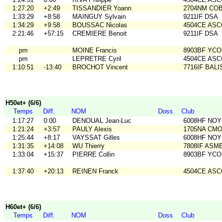
1:27:20
+2:49
TISSANDIER Yoann
2704NM CO
1:33:29
+8:58
MAINGUY Sylvain
9211IF DSA
1:34:29
+9:58
BOUSSAC Nicolas
4504CE AS
2:21:46
+57:15
CREMIERE Benoit
9211IF DSA
pm
MOINE Francis
8903BF YCO
pm
LEPRETRE Cyril
4504CE AS
1:10:51
-13:40
BROCHOT Vincent
7716IF BALI
H50et+ (6/6)
Temps
Diff.
NOM
Doss
Club
1:17:27
0:00
DENOUAL Jean-Luc
6008HF NO
1:21:24
+3:57
PAULY Alexis
1705NA CM
1:25:44
+8:17
VAYSSAT Gilles
6008HF NO
1:31:35
+14:08
WU Thierry
7808IF ASM
1:33:04
+15:37
PIERRE Collin
8903BF YCO
1:37:40
+20:13
REINEN Franck
4504CE AS
H60et+ (6/6)
Temps
Diff.
NOM
Doss
Club