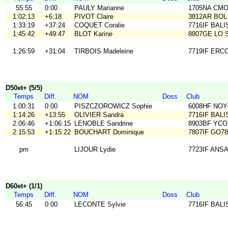
55:55
0:00
PAULY Marianne
1705NA CM
1:02:13
+6:18
PIVOT Claire
3812AR BOL 
1:33:19
+37:24
COQUET Coralie
7716IF BALI
1:45:42
+49:47
BLOT Karine
8807GE LO 
1:26:59
+31:04
TIRBOIS Madeleine
7719IF ERC
D50et+ (5/5)
Temps
Diff.
NOM
Doss
Club
1:00:31
0:00
PISZCZOROWICZ Sophie
6008HF NO
1:14:26
+13:55
OLIVIER Sandra
7716IF BALI
2:06:46
+1:06:15
LENOBLE Sandrine
8903BF YCO
2:15:53
+1:15:22
BOUCHART Dominique
7807IF GO78
pm
LIJOUR Lydie
7723IF ANS
D60et+ (1/1)
Temps
Diff.
NOM
Doss
Club
56:45
0:00
LECONTE Sylvie
7716IF BALI