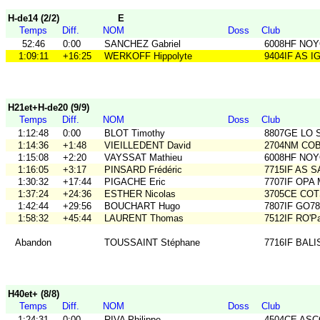
H-de14 (2/2)
E
Temps
Diff.
NOM
Doss
Club
52:46
0:00
SANCHEZ Gabriel
6008HF NO
1:09:11
+16:25
WERKOFF Hippolyte
9404IF AS I
H21et+H-de20 (9/9)
Temps
Diff.
NOM
Doss
Club
1:12:48
0:00
BLOT Timothy
8807GE LO 
1:14:36
+1:48
VIEILLEDENT David
2704NM CO
1:15:08
+2:20
VAYSSAT Mathieu
6008HF NO
1:16:05
+3:17
PINSARD Frédéric
7715IF AS 
1:30:32
+17:44
PIGACHE Eric
7707IF OPA
1:37:24
+24:36
ESTHER Nicolas
3705CE CO
1:42:44
+29:56
BOUCHART Hugo
7807IF GO78
1:58:32
+45:44
LAURENT Thomas
7512IF RO'Pa
Abandon
TOUSSAINT Stéphane
7716IF BALI
H40et+ (8/8)
Temps
Diff.
NOM
Doss
Club
1:24:31
0:00
RIVA Philippe
4504CE AS