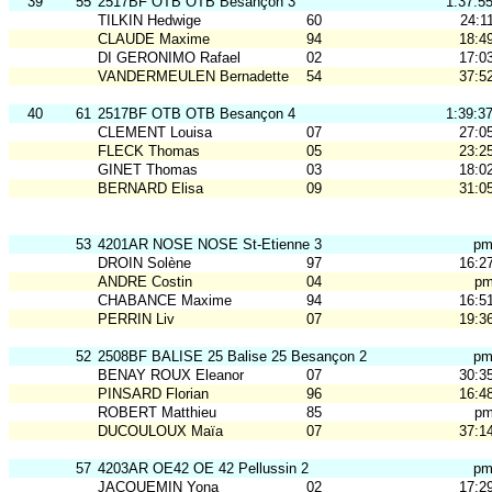
39
55
2517BF OTB OTB Besançon 3
1:37:5
TILKIN Hedwige
60
24:1
CLAUDE Maxime
94
18:4
DI GERONIMO Rafael
02
17:0
VANDERMEULEN Bernadette
54
37:5
40
61
2517BF OTB OTB Besançon 4
1:39:3
CLEMENT Louisa
07
27:0
FLECK Thomas
05
23:2
GINET Thomas
03
18:0
BERNARD Elisa
09
31:0
53
4201AR NOSE NOSE St-Etienne 3
p
DROIN Solène
97
16:2
ANDRE Costin
04
p
CHABANCE Maxime
94
16:5
PERRIN Liv
07
19:3
52
2508BF BALISE 25 Balise 25 Besançon 2
p
BENAY ROUX Eleanor
07
30:3
PINSARD Florian
96
16:4
ROBERT Matthieu
85
p
DUCOULOUX Maïa
07
37:1
57
4203AR OE42 OE 42 Pellussin 2
p
JACQUEMIN Yona
02
17:2