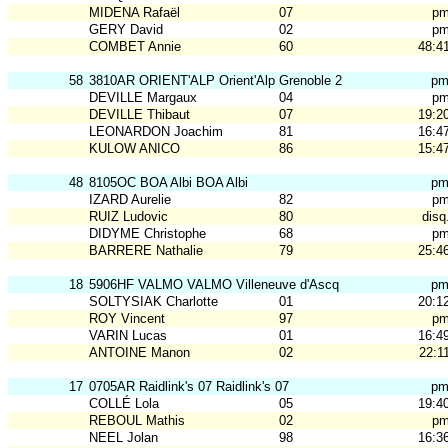
MIDENA Rafaël
07
p
GERY David
02
p
COMBET Annie
60
48:4
58
3810AR ORIENT'ALP Orient'Alp Grenoble 2
p
DEVILLE Margaux
04
p
DEVILLE Thibaut
07
19:2
LEONARDON Joachim
81
16:4
KULOW ANICO
86
15:4
48
8105OC BOA Albi BOA Albi
p
IZARD Aurelie
82
p
RUIZ Ludovic
80
disq
DIDYME Christophe
68
p
BARRERE Nathalie
79
25:4
18
5906HF VALMO VALMO Villeneuve d'Ascq
p
SOLTYSIAK Charlotte
01
20:1
ROY Vincent
97
p
VARIN Lucas
01
16:4
ANTOINE Manon
02
22:1
17
0705AR Raidlink's 07 Raidlink's 07
p
COLLÉ Lola
05
19:4
REBOUL Mathis
02
p
NEEL Jolan
98
16:3