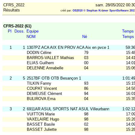
CFRS_2022
sam. 28/05/2022 00:3
Résultats
créé par:
OS2010 © Stephan Krämer SportSoftware 201
CFRS-2022 (61)
Pl
Doss.
Equipe
Temps
NOM
Né
Temps
1
1
1307PZ ACA AIX EN PROV ACA Aix en pvce 1
59:3
DODIN Céline
79
15:4
BARROS-VALLET Mathias
03
14:4
ELIAS Guilhem
00
14:0
DELENNE Annabelle
04
15:0
2
5
2517BF OTB OTB Besançon 1
1:01:4
TILKIN Fanny
93
15:1
COUPAT Vincent
86
14:5
DEMEUSE Clément
94
16:0
BULIROVA Ema
04
15:3
3
2
6911AR ASUL SPORTS NAT ASUL Villeurbanne 1
1:02:1
VUITTON Marie
98
17:0
VAXELAIRE Hugo
98
15:2
BASSET Basile
02
14:0
BASSET Juliette
98
15:2