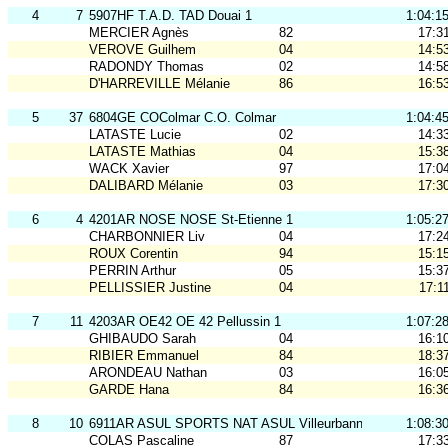
4
7
5907HF T.A.D. TAD Douai 1
1:04:1
MERCIER Agnès
82
17:3
VEROVE Guilhem
04
14:5
RADONDY Thomas
02
14:5
D'HARREVILLE Mélanie
86
16:5
5
37
6804GE COColmar C.O. Colmar
1:04:4
LATASTE Lucie
02
14:3
LATASTE Mathias
04
15:3
WACK Xavier
97
17:0
DALIBARD Mélanie
03
17:3
6
4
4201AR NOSE NOSE St-Etienne 1
1:05:2
CHARBONNIER Liv
04
17:2
ROUX Corentin
94
15:1
PERRIN Arthur
05
15:3
PELLISSIER Justine
04
17:1
7
11
4203AR OE42 OE 42 Pellussin 1
1:07:2
GHIBAUDO Sarah
04
16:1
RIBIER Emmanuel
84
18:3
ARONDEAU Nathan
03
16:0
GARDE Hana
84
16:3
8
10
6911AR ASUL SPORTS NAT ASUL Villeurbanne 2
1:08:3
COLAS Pascaline
87
17:3