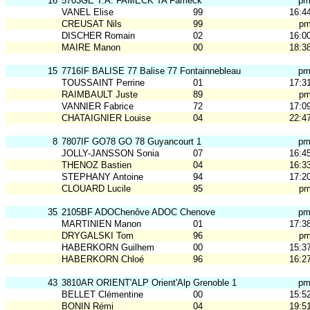
16
5703GE T.A. FAMECK TA Fameck
p
VANEL Elise
99
16:4
CREUSAT Nils
99
p
DISCHER Romain
02
16:0
MAIRE Manon
00
18:3
15
7716IF BALISE 77 Balise 77 Fontainnebleau
p
TOUSSAINT Perrine
01
17:3
RAIMBAULT Juste
89
p
VANNIER Fabrice
72
17:0
CHATAIGNIER Louise
04
22:4
8
7807IF GO78 GO 78 Guyancourt 1
p
JOLLY-JANSSON Sonia
07
16:4
THENOZ Bastien
04
16:3
STEPHANY Antoine
94
17:2
CLOUARD Lucile
95
p
35
2105BF ADOChenôve ADOC Chenove
p
MARTINIEN Manon
01
17:3
DRYGALSKI Tom
96
p
HABERKORN Guilhem
00
15:3
HABERKORN Chloé
96
16:2
43
3810AR ORIENT'ALP Orient'Alp Grenoble 1
p
BELLET Clémentine
00
15:5
BONIN Rémi
04
19:5