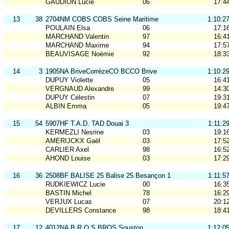
GAUDION Lucie
06
17:4
13
38
2704NM COBS COBS Seine Maritime
1:10:2
POULAIN Elsa
06
17:1
MARCHAND Valentin
97
16:4
MARCHAND Maxime
94
17:5
BEAUVISAGE Noémie
92
18:3
14
3
1905NA BriveCorrèzeCO BCCO Brive
1:10:2
DUPUY Violette
05
16:4
VERGNAUD Alexandre
99
14:3
DUPUY Célestin
07
19:3
ALBIN Emma
05
19:4
15
54
5907HF T.A.D. TAD Douai 3
1:11:2
KERMEZLI Nesrine
03
19:1
AMERIJCKX Gaël
03
17:5
CARLIER Axel
98
16:5
AHOND Louise
03
17:2
16
36
2508BF BALISE 25 Balise 25 Besançon 1
1:11:5
RUDKIEWICZ Lucie
00
16:3
BASTIN Michel
78
16:2
VERJUX Lucas
07
20:1
DEVILLERS Constance
98
18:4
17
12
4012NA B.R.O.S BROS Souston
1:12:0