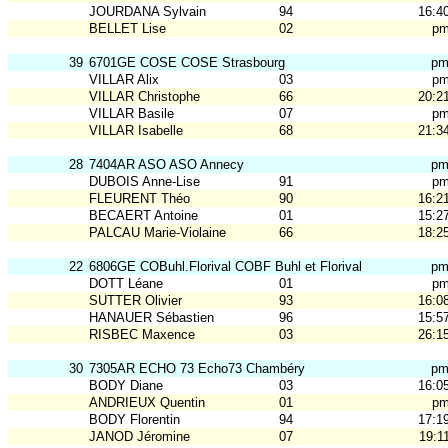
JOURDANA Sylvain
94
16:4
BELLET Lise
02
p
39
6701GE COSE COSE Strasbourg
p
VILLAR Alix
03
p
VILLAR Christophe
66
20:2
VILLAR Basile
07
p
VILLAR Isabelle
68
21:3
28
7404AR ASO ASO Annecy
p
DUBOIS Anne-Lise
91
p
FLEURENT Théo
90
16:2
BECAERT Antoine
01
15:2
PALCAU Marie-Violaine
66
18:2
22
6806GE COBuhl.Florival COBF Buhl et Florival
p
DOTT Léane
01
p
SUTTER Olivier
93
16:0
HANAUER Sébastien
96
15:5
RISBEC Maxence
03
26:1
30
7305AR ECHO 73 Echo73 Chambéry
p
BODY Diane
03
16:0
ANDRIEUX Quentin
01
p
BODY Florentin
94
17:1
JANOD Jéromine
07
19:1