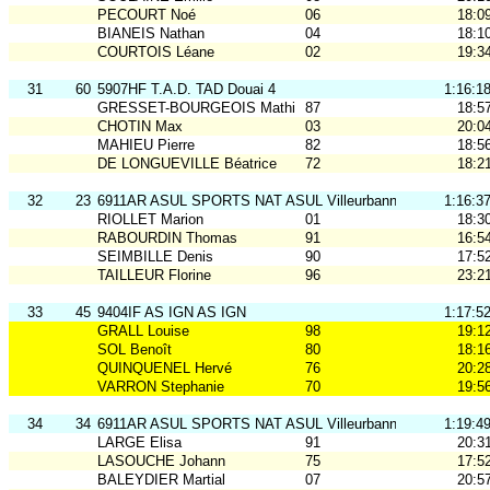
PECOURT Noé
06
18:0
BIANEIS Nathan
04
18:1
COURTOIS Léane
02
19:3
31
60
5907HF T.A.D. TAD Douai 4
1:16:1
GRESSET-BOURGEOIS Mathilde
87
18:5
CHOTIN Max
03
20:0
MAHIEU Pierre
82
18:5
DE LONGUEVILLE Béatrice
72
18:2
32
23
6911AR ASUL SPORTS NAT ASUL Villeurbanne 3
1:16:3
RIOLLET Marion
01
18:3
RABOURDIN Thomas
91
16:5
SEIMBILLE Denis
90
17:5
TAILLEUR Florine
96
23:2
33
45
9404IF AS IGN AS IGN
1:17:5
GRALL Louise
98
19:1
SOL Benoît
80
18:1
QUINQUENEL Hervé
76
20:2
VARRON Stephanie
70
19:5
34
34
6911AR ASUL SPORTS NAT ASUL Villeurbanne 4
1:19:4
LARGE Elisa
91
20:3
LASOUCHE Johann
75
17:5
BALEYDIER Martial
07
20:5