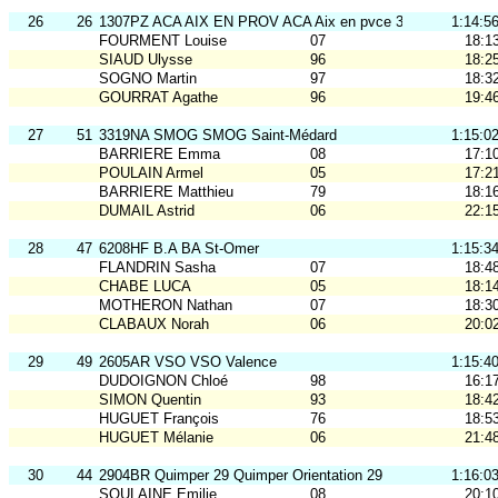
26
26
1307PZ ACA AIX EN PROV ACA Aix en pvce 3
1:14:5
FOURMENT Louise
07
18:1
SIAUD Ulysse
96
18:2
SOGNO Martin
97
18:3
GOURRAT Agathe
96
19:4
27
51
3319NA SMOG SMOG Saint-Médard
1:15:0
BARRIERE Emma
08
17:1
POULAIN Armel
05
17:2
BARRIERE Matthieu
79
18:1
DUMAIL Astrid
06
22:1
28
47
6208HF B.A BA St-Omer
1:15:3
FLANDRIN Sasha
07
18:4
CHABE LUCA
05
18:1
MOTHERON Nathan
07
18:3
CLABAUX Norah
06
20:0
29
49
2605AR VSO VSO Valence
1:15:4
DUDOIGNON Chloé
98
16:1
SIMON Quentin
93
18:4
HUGUET François
76
18:5
HUGUET Mélanie
06
21:4
30
44
2904BR Quimper 29 Quimper Orientation 29
1:16:0
SOULAINE Emilie
08
20:1