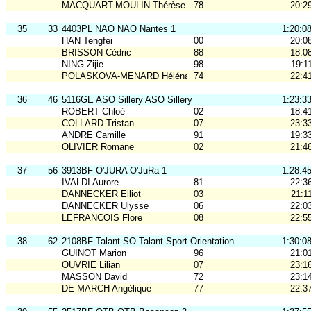
MACQUART-MOULIN Thérèse
78
20:2
35
33
4403PL NAO NAO Nantes 1
1:20:0
HAN Tengfei
00
20:0
BRISSON Cédric
88
18:0
NING Zijie
98
19:1
POLASKOVA-MENARD Héléna
74
22:4
36
46
5116GE ASO Sillery ASO Sillery
1:23:3
ROBERT Chloé
02
18:4
COLLARD Tristan
07
23:3
ANDRE Camille
91
19:3
OLIVIER Romane
02
21:4
37
56
3913BF O'JURA O'JuRa 1
1:28:4
IVALDI Aurore
81
22:3
DANNECKER Elliot
03
21:1
DANNECKER Ulysse
06
22:0
LEFRANCOIS Flore
08
22:5
38
62
2108BF Talant SO Talant Sport Orientation
1:30:0
GUINOT Marion
96
21:0
OUVRIE Lilian
07
23:1
MASSON David
72
23:1
DE MARCH Angélique
77
22:3