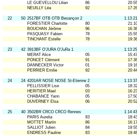
LE GUEVELLOU Lilian
86
20:5
NEUILLY Léa
92
17:2
22
50
2517BF OTB OTB Besançon 2
1:13:2
FORESTIER Charlotte
80
21:1
BOUCHAN Jérôme
96
16:3
PASQUASY Fabien
78
15:5
TINCHANT Estelle
78
19:3
23
42
3913BF O'JURA O'JuRa 1
1:13:2
MERAT Alice
05
15:4
PONCET Clément
91
17:3
DANNECKER Victor
01
19:1
PERRIER Emilie
92
20:4
24
24
4201AR NOSE NOSE St-Etienne 2
1:13:3
PELLISSIER Lise
05
18:3
HERITIER Mael
03
16:2
CHABANCE Yann
05
17:5
DUVERNEY Elsa
06
20:5
25
40
3502BR CRCO CRCO Rennes
1:14:4
PARIS Aurelia
83
18:4
MOTTET Martin
86
16:1
SALLIOT Julien
84
19:5
ENDRESS Pauline
83
19:4