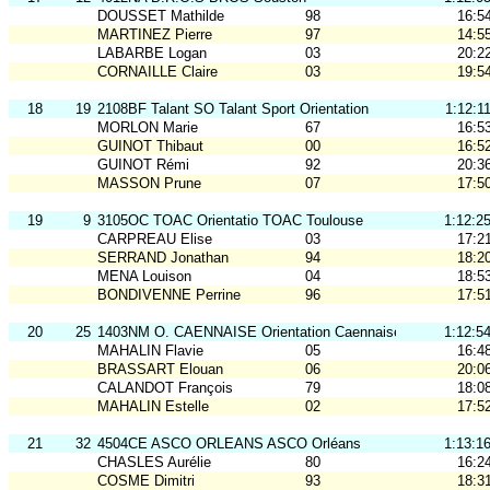
DOUSSET Mathilde
98
16:5
MARTINEZ Pierre
97
14:5
LABARBE Logan
03
20:2
CORNAILLE Claire
03
19:5
18
19
2108BF Talant SO Talant Sport Orientation
1:12:1
MORLON Marie
67
16:5
GUINOT Thibaut
00
16:5
GUINOT Rémi
92
20:3
MASSON Prune
07
17:5
19
9
3105OC TOAC Orientatio TOAC Toulouse
1:12:2
CARPREAU Elise
03
17:2
SERRAND Jonathan
94
18:2
MENA Louison
04
18:5
BONDIVENNE Perrine
96
17:5
20
25
1403NM O. CAENNAISE Orientation Caennaise
1:12:5
MAHALIN Flavie
05
16:4
BRASSART Elouan
06
20:0
CALANDOT François
79
18:0
MAHALIN Estelle
02
17:5
21
32
4504CE ASCO ORLEANS ASCO Orléans
1:13:1
CHASLES Aurélie
80
16:2
COSME Dimitri
93
18:3