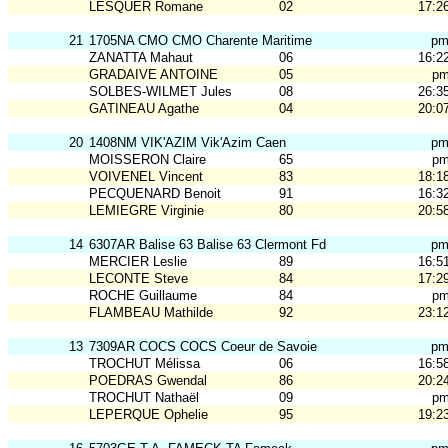
LESQUER Romane
02
17:2
21
1705NA CMO CMO Charente Maritime
p
ZANATTA Mahaut
06
16:2
GRADAIVE ANTOINE
05
p
SOLBES-WILMET Jules
08
26:3
GATINEAU Agathe
04
20:0
20
1408NM VIK'AZIM Vik'Azim Caen
p
MOISSERON Claire
65
p
VOIVENEL Vincent
83
18:1
PECQUENARD Benoit
91
16:3
LEMIEGRE Virginie
80
20:5
14
6307AR Balise 63 Balise 63 Clermont Fd
p
MERCIER Leslie
89
16:5
LECONTE Steve
84
17:2
ROCHE Guillaume
84
p
FLAMBEAU Mathilde
92
23:1
13
7309AR COCS COCS Coeur de Savoie
p
TROCHUT Mélissa
06
16:5
POEDRAS Gwendal
86
20:2
TROCHUT Nathaël
09
p
LEPERQUE Ophelie
95
19:2