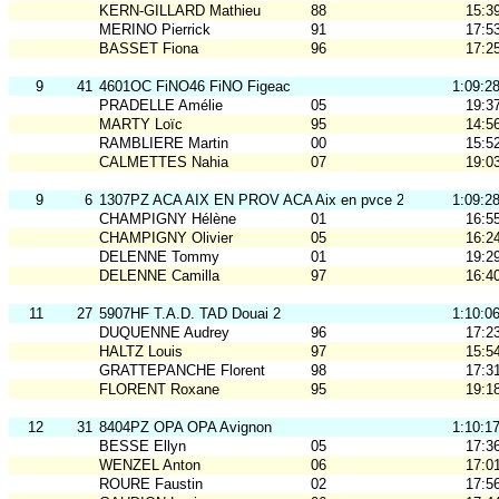
KERN-GILLARD Mathieu
88
15:3
MERINO Pierrick
91
17:5
BASSET Fiona
96
17:2
9
41
4601OC FiNO46 FiNO Figeac
1:09:2
PRADELLE Amélie
05
19:3
MARTY Loïc
95
14:5
RAMBLIERE Martin
00
15:5
CALMETTES Nahia
07
19:0
9
6
1307PZ ACA AIX EN PROV ACA Aix en pvce 2
1:09:2
CHAMPIGNY Hélène
01
16:5
CHAMPIGNY Olivier
05
16:2
DELENNE Tommy
01
19:2
DELENNE Camilla
97
16:4
11
27
5907HF T.A.D. TAD Douai 2
1:10:0
DUQUENNE Audrey
96
17:2
HALTZ Louis
97
15:5
GRATTEPANCHE Florent
98
17:3
FLORENT Roxane
95
19:1
12
31
8404PZ OPA OPA Avignon
1:10:1
BESSE Ellyn
05
17:3
WENZEL Anton
06
17:0
ROURE Faustin
02
17:5