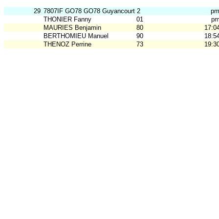
29
7807IF GO78 GO78 Guyancourt 2
p
THONIER Fanny
01
p
MAURIES Benjamin
80
17:0
BERTHOMIEU Manuel
90
18:5
THENOZ Perrine
73
19:3