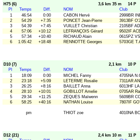
H75 (6)
3,6 km 35 m
14 P
Pl
Temps
Diff.
NOM
Club
1
46:54
0:00
CABON Hervé
2999BR IN
2
54:29
+7:35
PONCET Jean-Pierre
3913BF O'
3
54:39
+7:45
VUILLET Christian
2105BF A
4
57:06
+10:12
LEFRANÇOIS Gérard
9502IF AC
5
57:34
+10:40
RICHAUD Alain
0615PZ V
6
1:05:42
+18:48
RENNOTTE Georges
5703GE T
D10 (7)
2,1 km
10 P
Pl
Temps
Diff.
NOM
Club
1
18:09
0:00
MICHEL Fanny
4705NA N.
2
23:18
+5:09
LETERME Rosalie
7311AR A
3
26:25
+8:16
BAILLET Anna
6013HF L
4
28:10
+10:01
GOBILLOT Amelie
0705AR Rai
5
29:34
+11:25
ZEQUES Maïwenn
5609BR C
6
58:25
+40:16
NATHAN Louise
7807IF GO
pm
THIOT zoe
4010NA B
D12 (21)
2,4 km 10 m
11 P