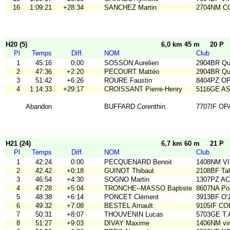
16
1:09:21
+28:34
SANCHEZ Martin
2704NM C
H20 (5)
6,0 km 45 m
20 P
Pl
Temps
Diff.
NOM
Club
1
45:16
0:00
SOSSON Aurelien
2904BR Qu
2
47:36
+2:20
PECOURT Mattéo
2904BR Qu
3
51:42
+6:26
ROURE Faustin
8404PZ O
4
1:14:33
+29:17
CROISSANT Pierre-Henry
5116GE ASO
Abandon
BUFFARD Corenthin
7707IF O
H21 (24)
6,7 km 60 m
21 P
Pl
Temps
Diff.
NOM
Club
1
42:24
0:00
PECQUENARD Benoit
1408NM VI
2
42:42
+0:18
GUINOT Thibaut
2108BF Ta
3
46:54
+4:30
SOGNO Martin
1307PZ A
4
47:28
+5:04
TRONCHE--MASSO Baptiste
8607NA Poi
5
48:38
+6:14
PONCET Clément
3913BF O'
6
49:32
+7:08
BESTEL Arnault
9105IF CO
7
50:31
+8:07
THOUVENIN Lucas
5703GE T
8
51:27
+9:03
DIVAY Maxime
1406NM vir'