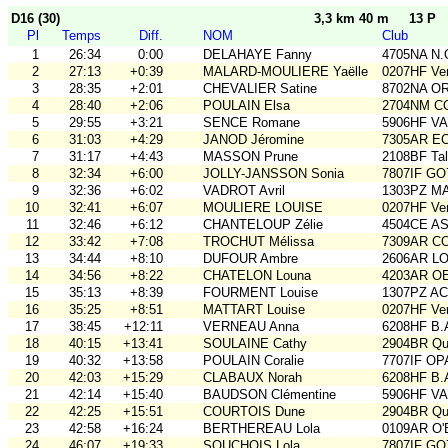
D16 (30)
3,3 km 40 m
13 P
Pl
Temps
Diff.
NOM
Club
1
26:34
0:00
DELAHAYE Fanny
4705NA N.
2
27:13
+0:39
MALARD-MOULIERE Yaëlle
0207HF Ve
3
28:35
+2:01
CHEVALIER Satine
8702NA OR
4
28:40
+2:06
POULAIN Elsa
2704NM C
5
29:55
+3:21
SENCE Romane
5906HF V
6
31:03
+4:29
JANOD Jéromine
7305AR E
7
31:17
+4:43
MASSON Prune
2108BF Ta
8
32:34
+6:00
JOLLY-JANSSON Sonia
7807IF GO
9
32:36
+6:02
VADROT Avril
1303PZ M
10
32:41
+6:07
MOULIERE LOUISE
0207HF Ve
11
32:46
+6:12
CHANTELOUP Zélie
4504CE A
12
33:42
+7:08
TROCHUT Mélissa
7309AR C
13
34:44
+8:10
DUFOUR Ambre
2606AR L
14
34:56
+8:22
CHATELON Louna
4203AR O
15
35:13
+8:39
FOURMENT Louise
1307PZ A
16
35:25
+8:51
MATTART Louise
0207HF Ve
17
38:45
+12:11
VERNEAU Anna
6208HF B.
18
40:15
+13:41
SOULAINE Cathy
2904BR Qu
19
40:32
+13:58
POULAIN Coralie
7707IF O
20
42:03
+15:29
CLABAUX Norah
6208HF B.
21
42:14
+15:40
BAUDSON Clémentine
5906HF V
22
42:25
+15:51
COURTOIS Dune
2904BR Qu
23
42:58
+16:24
BERTHEREAU Lola
0109AR O
24
46:07
+19:33
SOUCHOIS Lola
7807IF GO