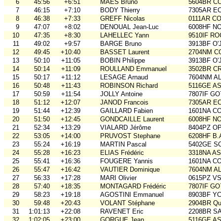
6
45:56
+6:51
MAES Bruno
5604BR C
7
46:15
+7:10
BODY Thierry
7305AR E
8
46:38
+7:33
GREFF Nicolas
0111AR C
9
47:07
+8:02
DENOUAL Jean-Luc
6008HF N
10
47:35
+8:30
LAHELLEC Yann
9510IF RO
11
49:02
+9:57
BARGE Bruno
3913BF O'
12
49:45
+10:40
BASSET Laurent
2704NM C
13
50:10
+11:05
BOBIN Philippe
3913BF O'
14
50:14
+11:09
ROULLAND Emmanuel
3502BR C
15
50:17
+11:12
LESAGE Arnaud
7604NM AL
16
50:48
+11:43
ROBINSON Richard
5116GE ASO
17
50:59
+11:54
JOLLY Antoine
7807IF GO
18
51:12
+12:07
JANOD Francois
7305AR E
19
51:44
+12:39
GAILLARD Fabien
1601NA C
20
51:50
+12:45
GONDCAILLE Laurent
6008HF N
21
52:34
+13:29
VIALARD Jérôme
8404PZ O
22
53:05
+14:00
PRUVOST Stephane
6208HF B.
23
55:24
+16:19
MARTIN Pascal
5402GE S
24
55:28
+16:23
ELIAS Frédéric
3318NA A
25
55:41
+16:36
FOUGERE Yannis
1601NA C
26
55:47
+16:42
VAUTIER Dominique
7604NM AL
27
56:33
+17:28
MARI Olivier
0615PZ V
28
57:40
+18:35
MONTAGARD Frédéric
7807IF GO
29
58:23
+19:18
AGOSTINI Emmanuel
8903BF Y
30
59:48
+20:43
VOLANT Stéphane
2904BR Qu
31
1:01:13
+22:08
RAVENET Eric
2208BR S
32
1:02:05
+23:00
GORGUE Jean
5116GE ASO