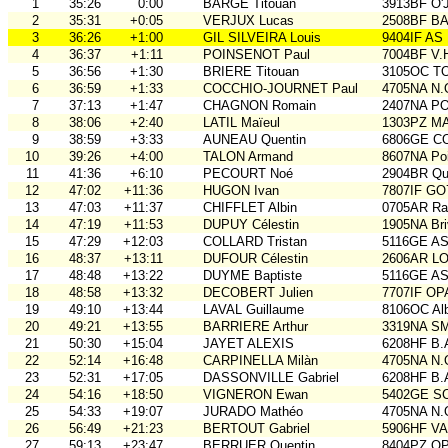
1
35:26
0:00
BARGE Titouan
3913BF O'
2
35:31
+0:05
VERJUX Lucas
2508BF BA
3
36:26
+1:00
GIL SILVEIRA Louis
9404IF AS
4
36:37
+1:11
POINSENOT Paul
7004BF V.
5
36:56
+1:30
BRIERE Titouan
3105OC TO
6
36:59
+1:33
COCCHIO-JOURNET Paul
4705NA N.
7
37:13
+1:47
CHAGNON Romain
2407NA P
8
38:06
+2:40
LATIL Maïeul
1303PZ M
9
38:59
+3:33
AUNEAU Quentin
6806GE COB
10
39:26
+4:00
TALON Armand
8607NA Poi
11
41:36
+6:10
PECOURT Noé
2904BR Qu
12
47:02
+11:36
HUGON Ivan
7807IF GO
13
47:03
+11:37
CHIFFLET Albin
0705AR Rai
14
47:19
+11:53
DUPUY Célestin
1905NA Br
15
47:29
+12:03
COLLARD Tristan
5116GE ASO
16
48:37
+13:11
DUFOUR Célestin
2606AR L
17
48:48
+13:22
DUYME Baptiste
5116GE ASO
18
48:58
+13:32
DECOBERT Julien
7707IF O
19
49:10
+13:44
LAVAL Guillaume
8106OC Al
20
49:21
+13:55
BARRIERE Arthur
3319NA S
21
50:30
+15:04
JAYET ALEXIS
6208HF B.
22
52:14
+16:48
CARPINELLA Milàn
4705NA N.
23
52:31
+17:05
DASSONVILLE Gabriel
6208HF B.
24
54:16
+18:50
VIGNERON Ewan
5402GE S
25
54:33
+19:07
JURADO Mathéo
4705NA N.
26
56:49
+21:23
BERTOUT Gabriel
5906HF V
27
59:13
+23:47
BERRUER Quentin
8404PZ O