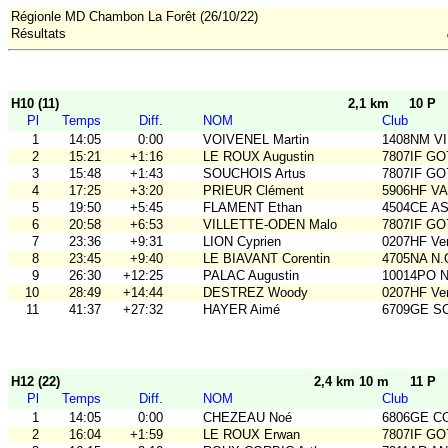
Régionle MD Chambon La Forêt (26/10/22)
Résultats
H10 (11)
2,1 km
10 P
Pl
Temps
Diff.
NOM
Club
1
14:05
0:00
VOIVENEL Martin
1408NM VI
2
15:21
+1:16
LE ROUX Augustin
7807IF GO
3
15:48
+1:43
SOUCHOIS Artus
7807IF GO
4
17:25
+3:20
PRIEUR Clément
5906HF V
5
19:50
+5:45
FLAMENT Ethan
4504CE A
6
20:58
+6:53
VILLETTE-ODEN Malo
7807IF GO
7
23:36
+9:31
LION Cyprien
0207HF Ve
8
23:45
+9:40
LE BIAVANT Corentin
4705NA N.
9
26:30
+12:25
PALAC Augustin
10014PO No
10
28:49
+14:44
DESTREZ Woody
0207HF Ve
11
41:37
+27:32
HAYER Aimé
6709GE SC
H12 (22)
2,4 km 10 m
11 P
Pl
Temps
Diff.
NOM
Club
1
14:05
0:00
CHEZEAU Noé
6806GE COB
2
16:04
+1:59
LE ROUX Erwan
7807IF GO