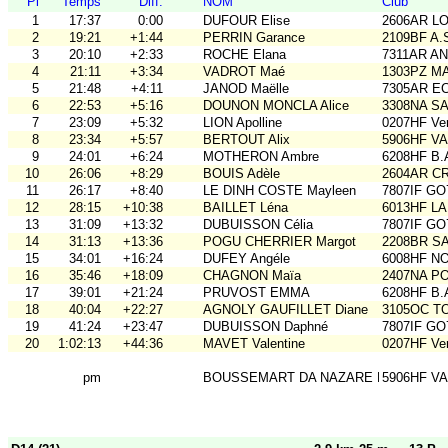
Pl
Temps
Diff.
NOM
Club
1
17:37
0:00
DUFOUR Elise
2606AR L
2
19:21
+1:44
PERRIN Garance
2109BF A.
3
20:10
+2:33
ROCHE Elana
7311AR A
4
21:11
+3:34
VADROT Maé
1303PZ M
5
21:48
+4:11
JANOD Maëlle
7305AR E
6
22:53
+5:16
DOUNON MONCLA Alice
3308NA S
7
23:09
+5:32
LION Apolline
0207HF Ve
8
23:34
+5:57
BERTOUT Alix
5906HF V
9
24:01
+6:24
MOTHERON Ambre
6208HF B.
10
26:06
+8:29
BOUIS Adèle
2604AR C
11
26:17
+8:40
LE DINH COSTE Mayleen
7807IF GO
12
28:15
+10:38
BAILLET Léna
6013HF L
13
31:09
+13:32
DUBUISSON Célia
7807IF GO
14
31:13
+13:36
POGU CHERRIER Margot
2208BR S
15
34:01
+16:24
DUFEY Angéle
6008HF N
16
35:46
+18:09
CHAGNON Maïa
2407NA P
17
39:01
+21:24
PRUVOST EMMA
6208HF B.
18
40:04
+22:27
AGNOLY GAUFILLET Diane
3105OC TO
19
41:24
+23:47
DUBUISSON Daphné
7807IF GO
20
1:02:13
+44:36
MAVET Valentine
0207HF Ve
pm
BOUSSEMART DA NAZARE Bahia
5906HF V