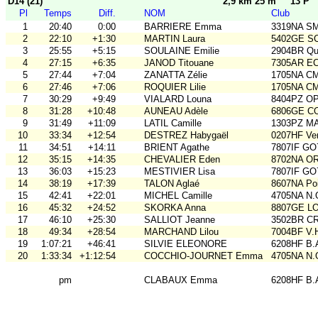
D14 (21)
2,9 km 25 m
13 P
Pl
Temps
Diff.
NOM
Club
1
20:40
0:00
BARRIERE Emma
3319NA S
2
22:10
+1:30
MARTIN Laura
5402GE S
3
25:55
+5:15
SOULAINE Emilie
2904BR Qu
4
27:15
+6:35
JANOD Titouane
7305AR E
5
27:44
+7:04
ZANATTA Zélie
1705NA C
6
27:46
+7:06
ROQUIER Lilie
1705NA C
7
30:29
+9:49
VIALARD Louna
8404PZ O
8
31:28
+10:48
AUNEAU Adèle
6806GE COB
9
31:49
+11:09
LATIL Camille
1303PZ M
10
33:34
+12:54
DESTREZ Habygaël
0207HF Ve
11
34:51
+14:11
BRIENT Agathe
7807IF GO
12
35:15
+14:35
CHEVALIER Eden
8702NA OR
13
36:03
+15:23
MESTIVIER Lisa
7807IF GO
14
38:19
+17:39
TALON Aglaé
8607NA Poi
15
42:41
+22:01
MICHEL Camille
4705NA N.
16
45:32
+24:52
SKORKA Anna
8807GE LO
17
46:10
+25:30
SALLIOT Jeanne
3502BR C
18
49:34
+28:54
MARCHAND Lilou
7004BF V.
19
1:07:21
+46:41
SILVIE ELEONORE
6208HF B.
20
1:33:34
+1:12:54
COCCHIO-JOURNET Emma
4705NA N.
pm
CLABAUX Emma
6208HF B.