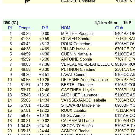
pm
GARREC Christelle
7004BF V.
D50 (31)
4,1 km 45 m
15 P
Pl
Temps
Diff.
NOM
Club
1
40:29
0:00
MIAILHE Pascale
8404PZ O
2
41:28
+0:59
OLIVIER Sandra
7716IF BA
3
43:42
+3:13
ROUX Catherine
6205HF O²
4
44:38
+4:09
VILLAR Isabelle
6701GE C
5
44:59
+4:30
GUENIN Nathalie
5116GE ASO
6
45:59
+5:30
ANTOINE Sophie
7707IF O
7
48:05
+7:36
VERCAEMERE-LAHELLEC Céline
9510IF RO
8
48:59
+8:30
PETINON Christine
2301NA C
9
49:20
+8:51
LAVAL Corine
8106OC Al
10
50:55
+10:26
DELENNE Anne-Francoise
1307PZ A
11
51:57
+11:28
BESTEL Florence
9105IF CO
12
53:17
+12:48
GASTINEAU Lydie
7205PL LM
13
53:45
+13:16
AUGHUET Laurence
5116GE ASO
14
55:03
+14:34
VAYSSE-JANOD Isabelle
7305AR E
15
57:01
+16:32
STEWARD Madeleine
8903BF Y
16
57:51
+17:22
ROUX Laëtitia
7311AR A
17
59:47
+19:18
BEGU Aurore
0111AR C
18
1:00:31
+20:02
CALAMAND Laure
0109AR O
19
1:04:43
+24:14
SEGONDY Agnès
5703GE T
20
1:05:13
+24:44
AGNOLY Rachel
3105OC TO