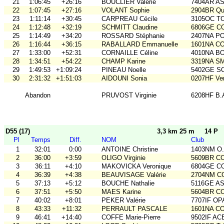
21
1:06:45
+26:16
BOUCLIER Valérie
7404AR A
22
1:07:45
+27:16
VOLANT Sophie
2904BR Qu
23
1:11:14
+30:45
CARPREAU Cécile
3105OC TO
24
1:12:48
+32:19
SCHMITT Claudine
6806GE COB
25
1:14:49
+34:20
ROSSARD Stéphanie
2407NA P
26
1:16:44
+36:15
RABALLARD Emmanuelle
1601NA C
27
1:33:00
+52:31
CORNAILLE Céline
4010NA B
28
1:34:51
+54:22
CHAMP Karine
3319NA S
29
1:49:53
+1:09:24
PINEAU Noelle
5402GE S
30
2:31:32
+1:51:03
AIDOUNI Sonia
0207HF Ve
Abandon
PRUVOST Virginie
6208HF B.
D55 (17)
3,3 km 25 m
14 P
Pl
Temps
Diff.
NOM
Club
1
32:01
0:00
ANTOINE Christine
1403NM O
2
36:00
+3:59
OLIGO Virginie
5609BR C
3
36:11
+4:10
MAKOVICKA Veronique
6804GE C
4
36:39
+4:38
BEAUVISAGE Valérie
2704NM C
5
37:13
+5:12
BOUCHE Nathalie
5116GE ASO
6
37:51
+5:50
MAES Karine
5604BR C
7
40:02
+8:01
PEKER Valérie
7707IF O
8
43:33
+11:32
PERRAULT PASCALE
1601NA C
9
46:41
+14:40
COFFE Marie-Pierre
9502IF AC