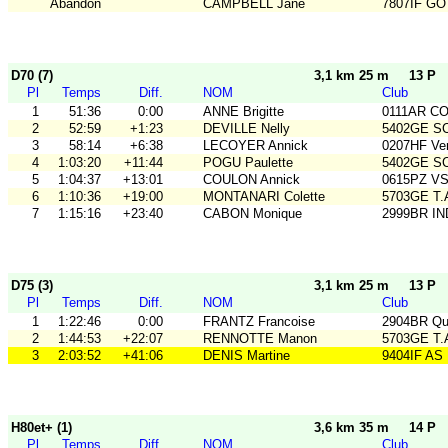
Abandon
CAMPBELL Jane
7807IF GO
D70 (7)
3,1 km 25 m
13 P
Pl
Temps
Diff.
NOM
Club
1
51:36
0:00
ANNE Brigitte
0111AR C
2
52:59
+1:23
DEVILLE Nelly
5402GE S
3
58:14
+6:38
LECOYER Annick
0207HF Ve
4
1:03:20
+11:44
POGU Paulette
5402GE S
5
1:04:37
+13:01
COULON Annick
0615PZ V
6
1:10:36
+19:00
MONTANARI Colette
5703GE T
7
1:15:16
+23:40
CABON Monique
2999BR IN
D75 (3)
3,1 km 25 m
13 P
Pl
Temps
Diff.
NOM
Club
1
1:22:46
0:00
FRANTZ Francoise
2904BR Qu
2
1:44:53
+22:07
RENNOTTE Manon
5703GE T
3
2:03:52
+41:06
DENIS Martine
9404IF AS
H80et+ (1)
3,6 km 35 m
14 P
Pl
Temps
Diff.
NOM
Club