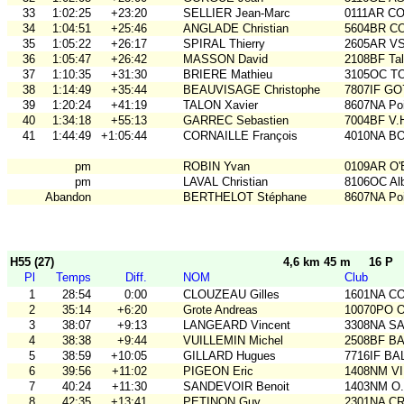
33
1:02:25
+23:20
SELLIER Jean-Marc
0111AR C
34
1:04:51
+25:46
ANGLADE Christian
5604BR C
35
1:05:22
+26:17
SPIRAL Thierry
2605AR V
36
1:05:47
+26:42
MASSON David
2108BF Ta
37
1:10:35
+31:30
BRIERE Mathieu
3105OC TO
38
1:14:49
+35:44
BEAUVISAGE Christophe
7807IF GO
39
1:20:24
+41:19
TALON Xavier
8607NA Poi
40
1:34:18
+55:13
GARREC Sebastien
7004BF V.
41
1:44:49
+1:05:44
CORNAILLE François
4010NA B
pm
ROBIN Yvan
0109AR O
pm
LAVAL Christian
8106OC Al
Abandon
BERTHELOT Stéphane
8607NA Poi
H55 (27)
4,6 km 45 m
16 P
Pl
Temps
Diff.
NOM
Club
1
28:54
0:00
CLOUZEAU Gilles
1601NA C
2
35:14
+6:20
Grote Andreas
10070PO O
3
38:07
+9:13
LANGEARD Vincent
3308NA S
4
38:38
+9:44
VUILLEMIN Michel
2508BF BA
5
38:59
+10:05
GILLARD Hugues
7716IF BA
6
39:56
+11:02
PIGEON Eric
1408NM VI
7
40:24
+11:30
SANDEVOIR Benoit
1403NM O
8
42:35
+13:41
PETINON Guy
2301NA C