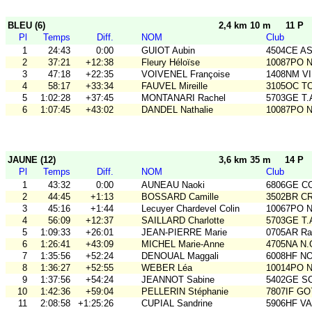
BLEU (6)
2,4 km 10 m
11 P
Pl
Temps
Diff.
NOM
Club
1
24:43
0:00
GUIOT Aubin
4504CE A
2
37:21
+12:38
Fleury Héloïse
10087PO No
3
47:18
+22:35
VOIVENEL Françoise
1408NM VI
4
58:17
+33:34
FAUVEL Mireille
3105OC TO
5
1:02:28
+37:45
MONTANARI Rachel
5703GE T
6
1:07:45
+43:02
DANDEL Nathalie
10087PO No
JAUNE (12)
3,6 km 35 m
14 P
Pl
Temps
Diff.
NOM
Club
1
43:32
0:00
AUNEAU Naoki
6806GE COB
2
44:45
+1:13
BOSSARD Camille
3502BR C
3
45:16
+1:44
Lecuyer Chardevel Colin
10067PO No
4
56:09
+12:37
SAILLARD Charlotte
5703GE T
5
1:09:33
+26:01
JEAN-PIERRE Marie
0705AR Rai
6
1:26:41
+43:09
MICHEL Marie-Anne
4705NA N.
7
1:35:56
+52:24
DENOUAL Maggali
6008HF N
8
1:36:27
+52:55
WEBER Léa
10014PO No
9
1:37:56
+54:24
JEANNOT Sabine
5402GE S
10
1:42:36
+59:04
PELLERIN Stéphanie
7807IF GO
11
2:08:58
+1:25:26
CUPIAL Sandrine
5906HF V