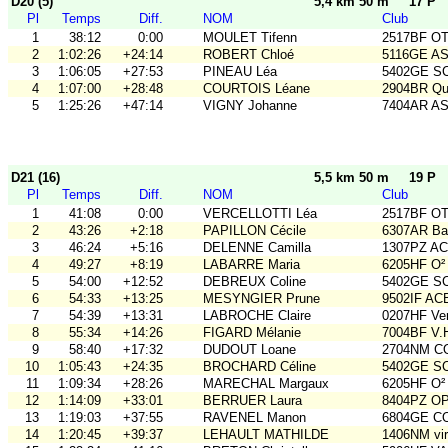
D20 (5)
5,4 km 50 m
17 P
Pl
Temps
Diff.
NOM
Club
1
38:12
0:00
MOULET Tifenn
2517BF O
2
1:02:26
+24:14
ROBERT Chloé
5116GE ASO
3
1:06:05
+27:53
PINEAU Léa
5402GE S
4
1:07:00
+28:48
COURTOIS Léane
2904BR Qu
5
1:25:26
+47:14
VIGNY Johanne
7404AR A
D21 (16)
5,5 km 50 m
19 P
Pl
Temps
Diff.
NOM
Club
1
41:08
0:00
VERCELLOTTI Léa
2517BF O
2
43:26
+2:18
PAPILLON Cécile
6307AR Bal
3
46:24
+5:16
DELENNE Camilla
1307PZ A
4
49:27
+8:19
LABARRE Maria
6205HF O²
5
54:00
+12:52
DEBREUX Coline
5402GE S
6
54:33
+13:25
MESYNGIER Prune
9502IF AC
7
54:39
+13:31
LABROCHE Claire
0207HF Ve
8
55:34
+14:26
FIGARD Mélanie
7004BF V.
9
58:40
+17:32
DUDOUT Loane
2704NM C
10
1:05:43
+24:35
BROCHARD Céline
5402GE S
11
1:09:34
+28:26
MARECHAL Margaux
6205HF O²
12
1:14:09
+33:01
BERRUER Laura
8404PZ O
13
1:19:03
+37:55
RAVENEL Manon
6804GE C
14
1:20:45
+39:37
LEHAULT MATHILDE
1406NM vir'