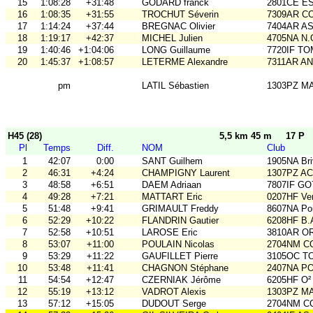
15
1:08:28
+31:48
GODARD franck
2801CE E
16
1:08:35
+31:55
TROCHUT Séverin
7309AR C
17
1:14:24
+37:44
BREGNAC Olivier
7404AR A
18
1:19:17
+42:37
MICHEL Julien
4705NA N.
19
1:40:46
+1:04:06
LONG Guillaume
7720IF T
20
1:45:37
+1:08:57
LETERME Alexandre
7311AR A
pm
LATIL Sébastien
1303PZ M
H45 (28)
5,5 km 45 m
17 P
Pl
Temps
Diff.
NOM
Club
1
42:07
0:00
SANT Guilhem
1905NA Br
2
46:31
+4:24
CHAMPIGNY Laurent
1307PZ A
3
48:58
+6:51
DAEM Adriaan
7807IF GO
4
49:28
+7:21
MATTART Eric
0207HF Ve
5
51:48
+9:41
GRIMAULT Freddy
8607NA Poi
6
52:29
+10:22
FLANDRIN Gautier
6208HF B.
7
52:58
+10:51
LAROSE Eric
3810AR O
8
53:07
+11:00
POULAIN Nicolas
2704NM C
9
53:29
+11:22
GAUFILLET Pierre
3105OC TO
10
53:48
+11:41
CHAGNON Stéphane
2407NA P
11
54:54
+12:47
CZERNIAK Jérôme
6205HF O²
12
55:19
+13:12
VADROT Alexis
1303PZ M
13
57:12
+15:05
DUDOUT Serge
2704NM C