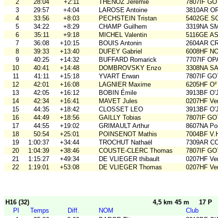
2
28:04
+2:11
THENOZ Jérémie
7807IF GO
3
29:57
+4:04
LAROSE Antoine
3810AR O
4
33:56
+8:03
PECHSTEIN Tristan
5402GE S
5
34:22
+8:29
CHAMP Guilhem
3319NA S
6
35:11
+9:18
MICHEL Valentin
5116GE ASO
7
36:08
+10:15
BOUIS Antonin
2604AR C
8
39:33
+13:40
DUFEY Gabriel
6008HF N
9
40:25
+14:32
BUFFARD Romarick
7707IF O
10
40:41
+14:48
DOMBROVSKY Enzo
3308NA S
11
41:11
+15:18
YVART Erwan
7807IF GO
12
42:01
+16:08
LAGNIER Maxime
6205HF O²
13
42:05
+16:12
BOBIN Émile
3913BF O'
14
42:34
+16:41
MAVET Jules
0207HF Ve
15
44:35
+18:42
CLOSSET LEO
3913BF O'
16
44:49
+18:56
GAILLY Tobias
7807IF GO
17
44:55
+19:02
GRIMAULT Arthur
8607NA Poi
18
50:54
+25:01
POINSENOT Mathis
7004BF V.
19
1:00:37
+34:44
TROCHUT Nathaël
7309AR C
20
1:04:39
+38:46
COUSTE-CLERC Thomas
7807IF GO
21
1:15:27
+49:34
DE VLIEGER thibault
0207HF Ve
22
1:19:01
+53:08
DE VLIEGER Thomas
0207HF Ve
H16 (32)
4,5 km 45 m
17 P
Pl
Temps
Diff.
NOM
Club