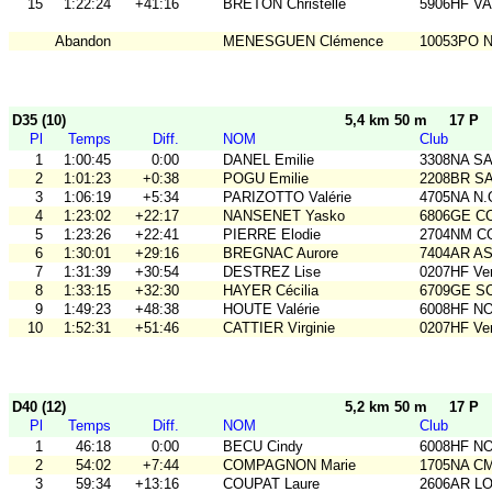
15
1:22:24
+41:16
BRETON Christelle
5906HF V
Abandon
MENESGUEN Clémence
10053PO No
D35 (10)
5,4 km 50 m
17 P
Pl
Temps
Diff.
NOM
Club
1
1:00:45
0:00
DANEL Emilie
3308NA S
2
1:01:23
+0:38
POGU Emilie
2208BR S
3
1:06:19
+5:34
PARIZOTTO Valérie
4705NA N.
4
1:23:02
+22:17
NANSENET Yasko
6806GE COB
5
1:23:26
+22:41
PIERRE Elodie
2704NM C
6
1:30:01
+29:16
BREGNAC Aurore
7404AR A
7
1:31:39
+30:54
DESTREZ Lise
0207HF Ve
8
1:33:15
+32:30
HAYER Cécilia
6709GE SC
9
1:49:23
+48:38
HOUTE Valérie
6008HF N
10
1:52:31
+51:46
CATTIER Virginie
0207HF Ve
D40 (12)
5,2 km 50 m
17 P
Pl
Temps
Diff.
NOM
Club
1
46:18
0:00
BECU Cindy
6008HF N
2
54:02
+7:44
COMPAGNON Marie
1705NA C
3
59:34
+13:16
COUPAT Laure
2606AR L