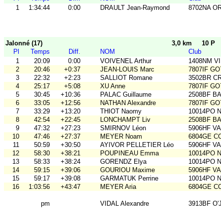
1
1:34:44
0:00
DRAULT Jean-Raymond
8702NA OR
Jalonné (17)
3,0 km
10 P
Pl
Temps
Diff.
NOM
Club
1
20:09
0:00
VOIVENEL Arthur
1408NM VI
2
20:46
+0:37
JEAN-LOUIS Marc
7807IF GO
3
22:32
+2:23
SALLIOT Romane
3502BR C
4
25:17
+5:08
XU Anne
7807IF GO
5
30:45
+10:36
PALAC Guillaume
2508BF BA
6
33:05
+12:56
NATHAN Alexandre
7807IF GO
7
33:29
+13:20
THIOT Naomy
10014PO No
8
42:54
+22:45
LONCHAMPT Liv
2508BF BA
9
47:32
+27:23
SMIRNOV Léon
5906HF V
10
47:46
+27:37
MEYER Noam
6804GE C
11
50:59
+30:50
AYIVOR PELLETIER Léo
5906HF V
12
58:30
+38:21
POUPINEAU Emma
10014PO No
13
58:33
+38:24
GORENDZ Elya
10014PO No
14
59:15
+39:06
GOURIOU Maxime
5906HF V
15
59:17
+39:08
GARMATUK Perrine
10014PO No
16
1:03:56
+43:47
MEYER Aria
6804GE C
pm
VIDAL Alexandre
3913BF O'