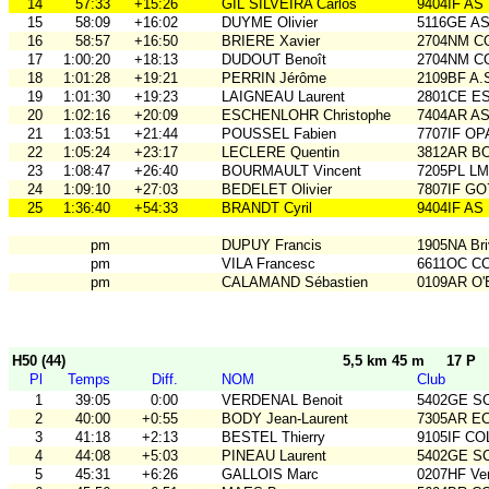
14
57:33
+15:26
GIL SILVEIRA Carlos
9404IF AS
15
58:09
+16:02
DUYME Olivier
5116GE ASO
16
58:57
+16:50
BRIERE Xavier
2704NM C
17
1:00:20
+18:13
DUDOUT Benoît
2704NM C
18
1:01:28
+19:21
PERRIN Jérôme
2109BF A.
19
1:01:30
+19:23
LAIGNEAU Laurent
2801CE E
20
1:02:16
+20:09
ESCHENLOHR Christophe
7404AR A
21
1:03:51
+21:44
POUSSEL Fabien
7707IF O
22
1:05:24
+23:17
LECLERE Quentin
3812AR BO
23
1:08:47
+26:40
BOURMAULT Vincent
7205PL LM
24
1:09:10
+27:03
BEDELET Olivier
7807IF GO
25
1:36:40
+54:33
BRANDT Cyril
9404IF AS
pm
DUPUY Francis
1905NA Br
pm
VILA Francesc
6611OC C
pm
CALAMAND Sébastien
0109AR O
H50 (44)
5,5 km 45 m
17 P
Pl
Temps
Diff.
NOM
Club
1
39:05
0:00
VERDENAL Benoit
5402GE S
2
40:00
+0:55
BODY Jean-Laurent
7305AR E
3
41:18
+2:13
BESTEL Thierry
9105IF CO
4
44:08
+5:03
PINEAU Laurent
5402GE S
5
45:31
+6:26
GALLOIS Marc
0207HF Ve