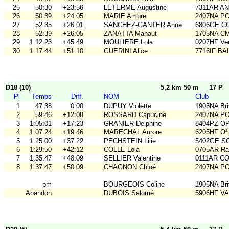
25
50:30
+23:56
LETERME Augustine
7311AR A
26
50:39
+24:05
MARIE Ambre
2407NA P
27
52:35
+26:01
SANCHEZ-GANTER Anne
6806GE COB
28
52:39
+26:05
ZANATTA Mahaut
1705NA C
29
1:12:23
+45:49
MOULIERE Lola
0207HF Ve
30
1:17:44
+51:10
GUERINI Alice
7716IF BA
D18 (10)
5,2 km 50 m
17 P
Pl
Temps
Diff.
NOM
Club
1
47:38
0:00
DUPUY Violette
1905NA Br
2
59:46
+12:08
ROSSARD Capucine
2407NA P
3
1:05:01
+17:23
GRANIER Delphine
8404PZ O
4
1:07:24
+19:46
MARECHAL Aurore
6205HF O²
5
1:25:00
+37:22
PECHSTEIN Lilie
5402GE S
6
1:29:50
+42:12
COLLE Lola
0705AR Rai
7
1:35:47
+48:09
SELLIER Valentine
0111AR C
8
1:37:47
+50:09
CHAGNON Chloé
2407NA P
pm
BOURGEOIS Coline
1905NA Br
Abandon
DUBOIS Salomé
5906HF V