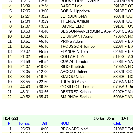
3
16:15
+2:10
ROUX CORBIC Arthur
7311AR A
4
16:39
+2:34
BARGE Loïc
3913BF O'
5
17:05
+3:00
BOBIN Hippolyte
3913BF O'
6
17:27
+3:22
LE ROUX Jean
7807IF GO
7
17:34
+3:29
THENOZ Arnaud
7807IF GO
8
17:37
+3:32
FAIVRE ELIO
3913BF O'
9
18:53
+4:48
BESSON-VANDROMME Abel
4504CE A
10
19:23
+5:18
LE BIAVANT Adrien
4705NA N.
11
19:51
+5:46
PRINS Adam
6208HF B.
11
19:51
+5:46
TROUSSON Toméo
6208HF B.
13
20:02
+5:57
FLANDRIN Tom
6208HF B.
14
21:02
+6:57
COLLARD Léo
5116GE ASO
15
23:59
+9:54
CUPIAL Timotei
5906HF V
16
24:07
+10:02
RIBO Baptiste
4705NA N.
17
26:05
+12:00
AVOCAT Julian
7807IF GO
18
33:34
+19:29
BIALOU Nolan
5803BF N
19
36:55
+22:50
JURADO Alexis
4705NA N.
20
44:40
+30:35
GOBILLOT Thomas
0705AR Rai
21
48:01
+33:56
DESTREZ Koben
0207HF Ve
22
49:52
+35:47
SMIRNOV Sacha
5906HF V
H14 (22)
3,6 km 35 m
14 P
Pl
Temps
Diff.
NOM
Club
1
25:53
0:00
REGNARD Maé
2108BF Ta