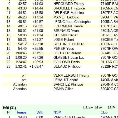
9
42:57
+14:03
HEROUARD Thierry
7716IF BA
10
43:38
+14:44
BROUILLET Fabrice
1705NA C
11
44:52
+15:58
DELENNE Matthieu
1307PZ A
12
46:28
+17:34
MAMET Ludovic
5906HF V
13
48:51
+19:57
LEDUC Jean-Christophe
1905NA Br
14
49:15
+20:21
FOURMENT Hervé
1307PZ A
15
50:02
+21:08
BRUNAUD Yvan
2301NA C
16
50:08
+21:14
GUENIN Olivier
5116GE ASO
17
50:21
+21:27
LOGE Robert
5703GE T
18
54:12
+25:18
BOUTINET DIDIER
1601NA C
19
54:49
+25:55
PEKER Yves
7707IF O
20
1:00:45
+31:51
LECUYER laurent
3914BF J
21
1:06:20
+37:26
GLASSET Jean-Luc
7807IF GO
22
1:24:47
+55:53
COLLOMB Denis
0111AR C
23
1:32:41
+1:03:47
BELAUD Philippe
7512IF RO'
pm
VERMEERSCH Thierry
7807IF GO
pm
LEHAULT andré
1406NM vir'
Abandon
SANCHEZ Philippe
2704NM C
Abandon
PINNA Gilles
3204OC C
H60 (31)
4,6 km 45 m
16 P
Pl
Temps
Diff.
NOM
Club
1
34:40
0:00
PARIZOTTO Claude
4705NA N.