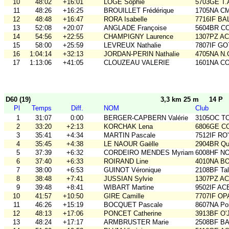
10
48:02
+16:01
LOGE Sophie
5703GE T
11
48:26
+16:25
BROUILLET Frédérique
1705NA C
12
48:48
+16:47
RORA Isabelle
7716IF BA
13
52:08
+20:07
ANGLADE Françoise
5604BR C
14
54:56
+22:55
CHAMPIGNY Laurence
1307PZ A
15
58:00
+25:59
LEVREUX Nathalie
7807IF GO
16
1:04:14
+32:13
JORDAN-PERIN Nathalie
4705NA N.
17
1:13:06
+41:05
CLOUZEAU VALERIE
1601NA C
D60 (19)
3,3 km 25 m
14 P
Pl
Temps
Diff.
NOM
Club
1
31:07
0:00
BERGER-CAPBERN Valérie
3105OC TO
2
33:20
+2:13
KORCHAK Lena
6806GE COB
3
35:41
+4:34
MARTIN Pascale
7512IF RO'
4
35:45
+4:38
LE NAOUR Gaëlle
2904BR Qu
5
37:39
+6:32
CORDEIRO MENDES Myriam
6008HF N
6
37:40
+6:33
ROIRAND Line
4010NA B
7
38:00
+6:53
GUINOT Véronique
2108BF Ta
8
38:48
+7:41
JUSSIAN Sylvie
1307PZ A
9
39:48
+8:41
WIBART Martine
9502IF AC
10
41:57
+10:50
GIRE Camille
7707IF O
11
46:26
+15:19
BOCQUET Pascale
8607NA Poi
12
48:13
+17:06
PONCET Catherine
3913BF O'
13
48:24
+17:17
ARMBRUSTER Marie
2508BF BA