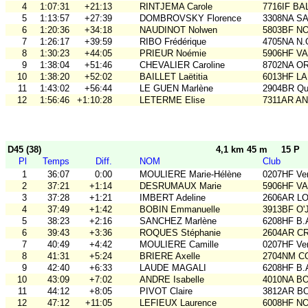
4
1:07:31
+21:13
RINTJEMA Carole
7716IF BA
5
1:13:57
+27:39
DOMBROVSKY Florence
3308NA S
6
1:20:36
+34:18
NAUDINOT Nolwen
5803BF N
7
1:26:17
+39:59
RIBO Frédérique
4705NA N.
8
1:30:23
+44:05
PRIEUR Noémie
5906HF V
9
1:38:04
+51:46
CHEVALIER Caroline
8702NA OR
10
1:38:20
+52:02
BAILLET Laëtitia
6013HF L
11
1:43:02
+56:44
LE GUEN Marlène
2904BR Qu
12
1:56:46
+1:10:28
LETERME Elise
7311AR A
D45 (38)
4,1 km 45 m
15 P
Pl
Temps
Diff.
NOM
Club
1
36:07
0:00
MOULIERE Marie-Hélène
0207HF Ve
2
37:21
+1:14
DESRUMAUX Marie
5906HF V
3
37:28
+1:21
IMBERT Adeline
2606AR L
4
37:49
+1:42
BOBIN Emmanuelle
3913BF O'
5
38:23
+2:16
SANCHEZ Marlène
6208HF B.
6
39:43
+3:36
ROQUES Stéphanie
2604AR C
7
40:49
+4:42
MOULIERE Camille
0207HF Ve
8
41:31
+5:24
BRIERE Axelle
2704NM C
9
42:40
+6:33
LAUDE MAGALI
6208HF B.
10
43:09
+7:02
ANDRE Isabelle
4010NA B
11
44:12
+8:05
PIVOT Claire
3812AR BO
12
47:12
+11:05
LEFIEUX Laurence
6008HF N