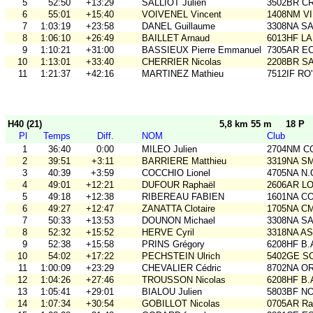
5
52:50
+13:29
SALLIOT Julien
3502BR C
6
55:01
+15:40
VOIVENEL Vincent
1408NM VI
7
1:03:19
+23:58
DANEL Guillaume
3308NA S
8
1:06:10
+26:49
BAILLET Arnaud
6013HF L
9
1:10:21
+31:00
BASSIEUX Pierre Emmanuel
7305AR E
10
1:13:01
+33:40
CHERRIER Nicolas
2208BR S
11
1:21:37
+42:16
MARTINEZ Mathieu
7512IF RO'
H40 (21)
5,8 km 55 m
18 P
Pl
Temps
Diff.
NOM
Club
1
36:40
0:00
MILEO Julien
2704NM C
2
39:51
+3:11
BARRIERE Matthieu
3319NA S
3
40:39
+3:59
COCCHIO Lionel
4705NA N.
4
49:01
+12:21
DUFOUR Raphaël
2606AR L
5
49:18
+12:38
RIBEREAU FABIEN
1601NA C
6
49:27
+12:47
ZANATTA Clotaire
1705NA C
7
50:33
+13:53
DOUNON Michael
3308NA S
8
52:32
+15:52
HERVE Cyril
3318NA A
9
52:38
+15:58
PRINS Grégory
6208HF B.
10
54:02
+17:22
PECHSTEIN Ulrich
5402GE S
11
1:00:09
+23:29
CHEVALIER Cédric
8702NA OR
12
1:04:26
+27:46
TROUSSON Nicolas
6208HF B.
13
1:05:41
+29:01
BIALOU Julien
5803BF N
14
1:07:34
+30:54
GOBILLOT Nicolas
0705AR Rai