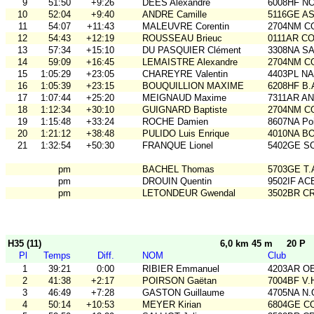
9
51:50
+9:26
DEES Alexandre
6008HF N
10
52:04
+9:40
ANDRE Camille
5116GE ASO
11
54:07
+11:43
MALEUVRE Corentin
2704NM C
12
54:43
+12:19
ROUSSEAU Brieuc
0111AR C
13
57:34
+15:10
DU PASQUIER Clément
3308NA S
14
59:09
+16:45
LEMAISTRE Alexandre
2704NM C
15
1:05:29
+23:05
CHAREYRE Valentin
4403PL N
16
1:05:39
+23:15
BOUQUILLION MAXIME
6208HF B.
17
1:07:44
+25:20
MEIGNAUD Maxime
7311AR A
18
1:12:34
+30:10
GUIGNARD Baptiste
2704NM C
19
1:15:48
+33:24
ROCHE Damien
8607NA Poi
20
1:21:12
+38:48
PULIDO Luis Enrique
4010NA B
21
1:32:54
+50:30
FRANQUE Lionel
5402GE S
pm
BACHEL Thomas
5703GE T
pm
DROUIN Quentin
9502IF AC
pm
LETONDEUR Gwendal
3502BR C
H35 (11)
6,0 km 45 m
20 P
Pl
Temps
Diff.
NOM
Club
1
39:21
0:00
RIBIER Emmanuel
4203AR O
2
41:38
+2:17
POIRSON Gaëtan
7004BF V.
3
46:49
+7:28
GASTON Guillaume
4705NA N.
4
50:14
+10:53
MEYER Kirian
6804GE C