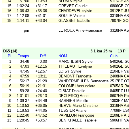
14
51:00
+19:53
BLUM Virginie
5116GE ASO
15
1:02:24
+31:17
GREVET Claudie
6806GE COB
16
1:06:43
+35:36
CHARDEVEL sylvie
3912BF J
17
1:12:08
+41:01
SOULIE Valerie
3318NA A
18
1:14:11
+43:04
GLASSET Isabelle
7807IF GO
pm
LE ROUX Anne-Francoise
3318NA A
D65 (14)
3,1 km 25 m
13 P
Pl
Temps
Diff.
NOM
Club
1
34:48
0:00
MARCHESIN Sylvie
5402GE S
2
47:03
+12:15
THIEBAUT Evelyne
5402GE S
3
47:45
+12:57
LOISY Sylvie
2104BF Va
4
47:59
+13:11
DEMONT Francette
2408NA C
5
56:17
+21:29
VANDERMEULEN Bernadette
2517BF O
6
56:19
+21:31
COLOMBI Annunciata
0705AR Rai
7
59:28
+24:40
GIBIAT Danielle
8405PZ L
8
1:01:01
+26:13
DECLERCQ Anne
8607NA Poi
9
1:09:37
+34:49
BARNIER Mireille
1303PZ M
10
1:10:53
+36:05
HERVE Marie-Christine
3318NA A
11
1:18:53
+44:05
TESSIER Ariane
7709IF U
12
1:22:40
+47:52
PAPILLON Françoise
2109BF A.
13
1:28:45
+53:57
BEN KHALED Isabelle
5906HF V