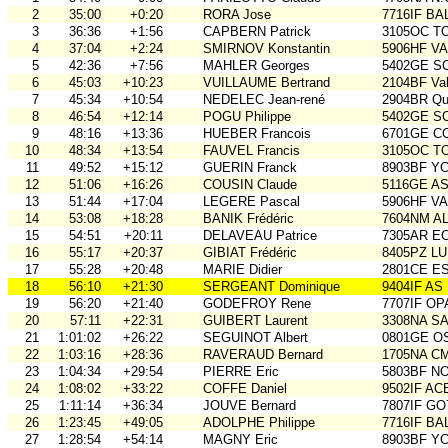
2
35:00
+0:20
RORA Jose
7716IF BA
3
36:36
+1:56
CAPBERN Patrick
3105OC TO
4
37:04
+2:24
SMIRNOV Konstantin
5906HF V
5
42:36
+7:56
MAHLER Georges
5402GE S
6
45:03
+10:23
VUILLAUME Bertrand
2104BF Va
7
45:34
+10:54
NEDELEC Jean-rené
2904BR Qu
8
46:54
+12:14
POGU Philippe
5402GE S
9
48:16
+13:36
HUEBER Francois
6701GE C
10
48:34
+13:54
FAUVEL Francis
3105OC TO
11
49:52
+15:12
GUERIN Franck
8903BF Y
12
51:06
+16:26
COUSIN Claude
5116GE ASO
13
51:44
+17:04
LEGERE Pascal
5906HF V
14
53:08
+18:28
BANIK Frédéric
7604NM AL
15
54:51
+20:11
DELAVEAU Patrice
7305AR E
16
55:17
+20:37
GIBIAT Frédéric
8405PZ L
17
55:28
+20:48
MARIE Didier
2801CE E
18
56:10
+21:30
SERGEANT Dominique
9404IF AS
19
56:20
+21:40
GODEFROY Rene
7707IF O
20
57:11
+22:31
GUIBERT Laurent
3308NA S
21
1:01:02
+26:22
SEGUINOT Albert
0801GE O
22
1:03:16
+28:36
RAVERAUD Bernard
1705NA C
23
1:04:34
+29:54
PIERRE Eric
5803BF N
24
1:08:02
+33:22
COFFE Daniel
9502IF AC
25
1:11:14
+36:34
JOUVE Bernard
7807IF GO
26
1:23:45
+49:05
ADOLPHE Philippe
7716IF BA
27
1:28:54
+54:14
MAGNY Eric
8903BF Y