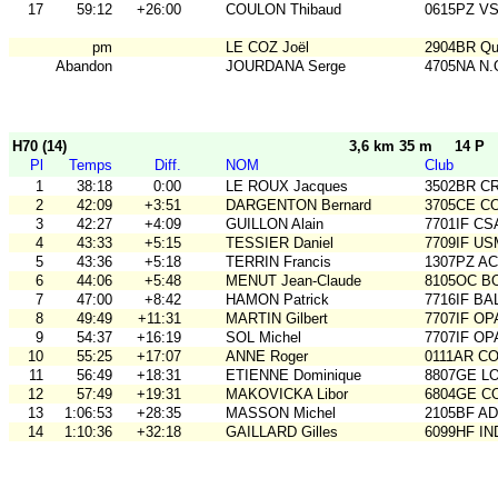
17
59:12
+26:00
COULON Thibaud
0615PZ V
pm
LE COZ Joël
2904BR Qu
Abandon
JOURDANA Serge
4705NA N.
H70 (14)
3,6 km 35 m
14 P
Pl
Temps
Diff.
NOM
Club
1
38:18
0:00
LE ROUX Jacques
3502BR C
2
42:09
+3:51
DARGENTON Bernard
3705CE C
3
42:27
+4:09
GUILLON Alain
7701IF CS
4
43:33
+5:15
TESSIER Daniel
7709IF U
5
43:36
+5:18
TERRIN Francis
1307PZ A
6
44:06
+5:48
MENUT Jean-Claude
8105OC BO
7
47:00
+8:42
HAMON Patrick
7716IF BA
8
49:49
+11:31
MARTIN Gilbert
7707IF O
9
54:37
+16:19
SOL Michel
7707IF O
10
55:25
+17:07
ANNE Roger
0111AR C
11
56:49
+18:31
ETIENNE Dominique
8807GE LO
12
57:49
+19:31
MAKOVICKA Libor
6804GE C
13
1:06:53
+28:35
MASSON Michel
2105BF A
14
1:10:36
+32:18
GAILLARD Gilles
6099HF IN