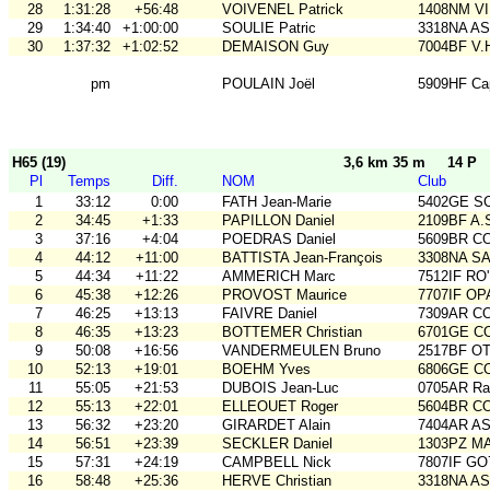
28
1:31:28
+56:48
VOIVENEL Patrick
1408NM VI
29
1:34:40
+1:00:00
SOULIE Patric
3318NA A
30
1:37:32
+1:02:52
DEMAISON Guy
7004BF V.
pm
POULAIN Joël
5909HF Ca
H65 (19)
3,6 km 35 m
14 P
Pl
Temps
Diff.
NOM
Club
1
33:12
0:00
FATH Jean-Marie
5402GE S
2
34:45
+1:33
PAPILLON Daniel
2109BF A.
3
37:16
+4:04
POEDRAS Daniel
5609BR C
4
44:12
+11:00
BATTISTA Jean-François
3308NA S
5
44:34
+11:22
AMMERICH Marc
7512IF RO'
6
45:38
+12:26
PROVOST Maurice
7707IF O
7
46:25
+13:13
FAIVRE Daniel
7309AR C
8
46:35
+13:23
BOTTEMER Christian
6701GE C
9
50:08
+16:56
VANDERMEULEN Bruno
2517BF O
10
52:13
+19:01
BOEHM Yves
6806GE COB
11
55:05
+21:53
DUBOIS Jean-Luc
0705AR Rai
12
55:13
+22:01
ELLEOUET Roger
5604BR C
13
56:32
+23:20
GIRARDET Alain
7404AR A
14
56:51
+23:39
SECKLER Daniel
1303PZ M
15
57:31
+24:19
CAMPBELL Nick
7807IF GO
16
58:48
+25:36
HERVE Christian
3318NA A