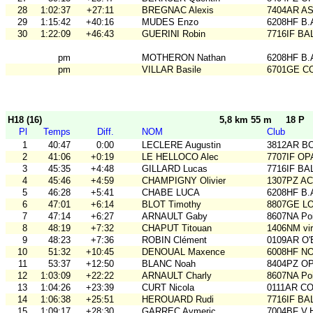
28
1:02:37
+27:11
BREGNAC Alexis
7404AR A
29
1:15:42
+40:16
MUDES Enzo
6208HF B.
30
1:22:09
+46:43
GUERINI Robin
7716IF BA
pm
MOTHERON Nathan
6208HF B.
pm
VILLAR Basile
6701GE C
H18 (16)
5,8 km 55 m
18 P
Pl
Temps
Diff.
NOM
Club
1
40:47
0:00
LECLERE Augustin
3812AR BO
2
41:06
+0:19
LE HELLOCO Alec
7707IF O
3
45:35
+4:48
GILLARD Lucas
7716IF BA
4
45:46
+4:59
CHAMPIGNY Olivier
1307PZ A
5
46:28
+5:41
CHABE LUCA
6208HF B.
6
47:01
+6:14
BLOT Timothy
8807GE LO
7
47:14
+6:27
ARNAULT Gaby
8607NA Poi
8
48:19
+7:32
CHAPUT Titouan
1406NM vir'
9
48:23
+7:36
ROBIN Clément
0109AR O
10
51:32
+10:45
DENOUAL Maxence
6008HF N
11
53:37
+12:50
BLANC Noah
8404PZ O
12
1:03:09
+22:22
ARNAULT Charly
8607NA Poi
13
1:04:26
+23:39
CURT Nicola
0111AR C
14
1:06:38
+25:51
HEROUARD Rudi
7716IF BA
15
1:09:17
+28:30
GARREC Aymeric
7004BF V.