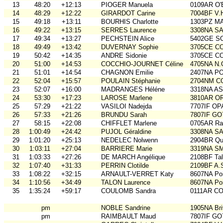
13
48:20
+12:13
PIOGER Manuela
0109AR O
14
48:29
+12:22
GIRARDOT Carine
7004BF V.
15
49:18
+13:11
BOURHIS Charlotte
1303PZ M
16
49:22
+13:15
SERRES Laurence
3308NA S
17
49:34
+13:27
PECHSTEIN Alice
5402GE S
18
49:49
+13:42
DUVERNAY Sophie
3705CE C
19
50:42
+14:35
ANDRE Sidonie
3705CE C
20
51:00
+14:53
COCCHIO-JOURNET Céline
4705NA N.
21
51:01
+14:54
CHAGNON Emilie
2407NA P
22
52:04
+15:57
POULAIN Stéphanie
2704NM C
23
52:07
+16:00
MADRANGES Héléne
3318NA A
24
53:30
+17:23
LAROSE Marlene
3810AR O
25
57:29
+21:22
VASILOI Nadejda
7707IF O
26
57:33
+21:26
BRUNDU Sarah
7807IF GO
27
58:15
+22:08
CHIFFLET Marlene
0705AR Rai
28
1:00:49
+24:42
PUJOL Géraldine
3308NA S
29
1:01:20
+25:13
NEDELEC Nolwenn
2904BR Qu
30
1:03:11
+27:04
BARRIERE Marie
3319NA S
31
1:03:33
+27:26
DE MARCH Angélique
2108BF Ta
32
1:07:40
+31:33
PERRIN Clotilde
2109BF A.
33
1:08:22
+32:15
ARNAULT-VERRET Katy
8607NA Poi
34
1:10:56
+34:49
TALON Laurence
8607NA Poi
35
1:35:24
+59:17
COULOMB Sandra
0111AR C
pm
NOBLE Sandrine
1905NA Br
pm
RAIMBAULT Maud
7807IF GO