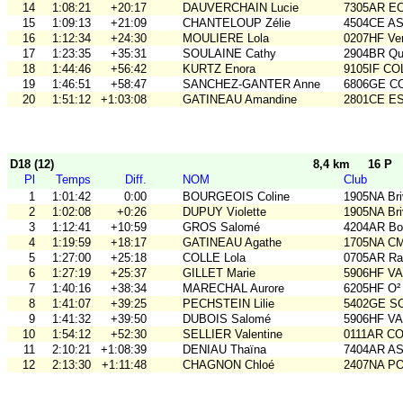
14
1:08:21
+20:17
DAUVERCHAIN Lucie
7305AR E
15
1:09:13
+21:09
CHANTELOUP Zélie
4504CE A
16
1:12:34
+24:30
MOULIERE Lola
0207HF Ve
17
1:23:35
+35:31
SOULAINE Cathy
2904BR Qu
18
1:44:46
+56:42
KURTZ Enora
9105IF CO
19
1:46:51
+58:47
SANCHEZ-GANTER Anne
6806GE COB
20
1:51:12
+1:03:08
GATINEAU Amandine
2801CE E
D18 (12)
8,4 km
16 P
Pl
Temps
Diff.
NOM
Club
1
1:01:42
0:00
BOURGEOIS Coline
1905NA Br
2
1:02:08
+0:26
DUPUY Violette
1905NA Br
3
1:12:41
+10:59
GROS Salomé
4204AR Bou
4
1:19:59
+18:17
GATINEAU Agathe
1705NA C
5
1:27:00
+25:18
COLLE Lola
0705AR Rai
6
1:27:19
+25:37
GILLET Marie
5906HF V
7
1:40:16
+38:34
MARECHAL Aurore
6205HF O²
8
1:41:07
+39:25
PECHSTEIN Lilie
5402GE S
9
1:41:32
+39:50
DUBOIS Salomé
5906HF V
10
1:54:12
+52:30
SELLIER Valentine
0111AR C
11
2:10:21
+1:08:39
DENIAU Thaïna
7404AR A
12
2:13:30
+1:11:48
CHAGNON Chloé
2407NA P