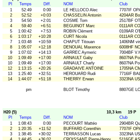
Pl
Temps
Diff.
NOM
Club
1
52:49
0:00
LE HELLOCO Alec
7707IF O
2
52:52
+0:03
CHASSELIN Antonin
4204AR Bou
3
54:50
+2:01
COSME Tom
2517BF O
4
59:40
+6:51
BEGUINOT Marc
0111AR C
5
1:00:42
+7:53
ROBIN Clément
0109AR O
6
1:03:17
+10:28
CURT Nicola
0111AR C
7
1:03:48
+10:59
CHAPUT Titouan
1406NM vir'
8
1:05:07
+12:18
DENOUAL Maxence
6008HF N
9
1:07:02
+14:13
GARREC Aymeric
7004BF V.
10
1:09:49
+17:00
ARNAULT Gaby
8607NA Poi
10
1:09:49
+17:00
ARNAULT Charly
8607NA Poi
12
1:13:15
+20:26
GRADAIVE ANTOINE
1705NA C
13
1:25:40
+32:51
HEROUARD Rudi
7716IF BA
14
1:44:07
+51:18
THIERRY Erwan
3323NA U
pm
BLOT Timothy
8807GE LO
H20 (5)
10,3 km
19 P
Pl
Temps
Diff.
NOM
Club
1
1:08:43
0:00
PECOURT Mattéo
2904BR Qu
2
1:20:35
+11:52
BUFFARD Corenthin
7707IF O
3
1:38:45
+30:02
TERRASSON Lucas
3323NA U
4
1:44:45
+36:02
CROISSANT Pierre-Henry
5116GE ASO