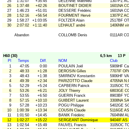
25
1:31:07
+35:45
DELENNE Matthieu
1307PZ A
26
1:37:48
+42:26
BOUTINET DIDIER
1601NA C
27
1:46:23
+51:01
DESSERE Frédéric
1601NA C
28
1:52:16
+56:54
FOURMENT Hervé
1307PZ A
29
1:58:27
+1:03:05
FOLTZER Alain
2517BF O
30
2:07:02
+1:11:40
LEHAULT andré
1406NM vir'
Abandon
COLLOMB Denis
0111AR C
H60 (30)
6,5 km
13 P
Pl
Temps
Diff.
NOM
Club
1
47:05
0:00
POULAIN Joël
5909HF Ca
2
48:33
+1:28
DEROSIN Gilles
7707IF O
3
48:43
+1:38
SMIRNOV Konstantin
5906HF V
4
49:39
+2:34
PARIZOTTO Claude
4705NA N.
5
52:29
+5:24
CAPBERN Patrick
3105OC TO
6
53:26
+6:21
JOLY Thierry
6803GE C
7
53:55
+6:50
GUERIN Franck
8903BF Y
8
57:15
+10:10
GUIBERT Laurent
3308NA S
9
57:28
+10:23
POGU Philippe
5402GE S
10
1:00:39
+13:34
COUSIN Claude
5116GE ASO
11
1:01:50
+14:45
BANIK Frédéric
7604NM AL
12
1:02:27
+15:22
SERGEANT Dominique
9404IF AS
13
1:02:54
+15:49
FAUVEL Francis
3105OC TO