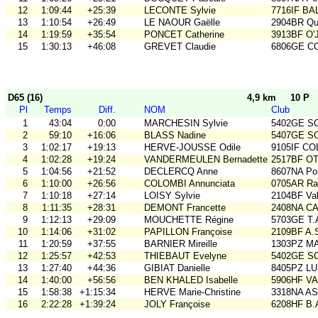
12
1:09:44
+25:39
LECONTE Sylvie
7716IF BA
13
1:10:54
+26:49
LE NAOUR Gaëlle
2904BR Qu
14
1:19:59
+35:54
PONCET Catherine
3913BF O'
15
1:30:13
+46:08
GREVET Claudie
6806GE COB
D65 (16)
4,9 km
10 P
Pl
Temps
Diff.
NOM
Club
1
43:04
0:00
MARCHESIN Sylvie
5402GE S
2
59:10
+16:06
BLASS Nadine
5407GE SO 
3
1:02:17
+19:13
HERVE-JOUSSE Odile
9105IF CO
4
1:02:28
+19:24
VANDERMEULEN Bernadette
2517BF O
5
1:04:56
+21:52
DECLERCQ Anne
8607NA Poi
6
1:10:00
+26:56
COLOMBI Annunciata
0705AR Rai
7
1:10:18
+27:14
LOISY Sylvie
2104BF Va
8
1:11:35
+28:31
DEMONT Francette
2408NA C
9
1:12:13
+29:09
MOUCHETTE Régine
5703GE T
10
1:14:06
+31:02
PAPILLON Françoise
2109BF A.
11
1:20:59
+37:55
BARNIER Mireille
1303PZ M
12
1:25:57
+42:53
THIEBAUT Evelyne
5402GE S
13
1:27:40
+44:36
GIBIAT Danielle
8405PZ L
14
1:40:00
+56:56
BEN KHALED Isabelle
5906HF V
15
1:58:38
+1:15:34
HERVE Marie-Christine
3318NA A
16
2:22:28
+1:39:24
JOLY Françoise
6208HF B.