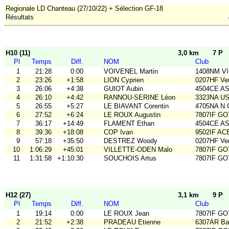
Regionale LD Chanteau (27/10/22) + Sélection GF-18
Résultats
H10 (11)
3,0 km
7 P
Pl
Temps
Diff.
NOM
Club
1
21:28
0:00
VOIVENEL Martin
1408NM VI
2
23:26
+1:58
LION Cyprien
0207HF Ve
3
26:06
+4:38
GUIOT Aubin
4504CE A
4
26:10
+4:42
RANNOU-SERINE Léon
3323NA U
5
26:55
+5:27
LE BIAVANT Corentin
4705NA N.
6
27:52
+6:24
LE ROUX Augustin
7807IF GO
7
36:17
+14:49
FLAMENT Ethan
4504CE A
8
39:36
+18:08
COP Ivan
9502IF AC
9
57:18
+35:50
DESTREZ Woody
0207HF Ve
10
1:06:29
+45:01
VILLETTE-ODEN Malo
7807IF GO
11
1:31:58
+1:10:30
SOUCHOIS Artus
7807IF GO
H12 (27)
3,1 km
9 P
Pl
Temps
Diff.
NOM
Club
1
19:14
0:00
LE ROUX Jean
7807IF GO
2
21:52
+2:38
PRADEAU Etienne
6307AR Bal