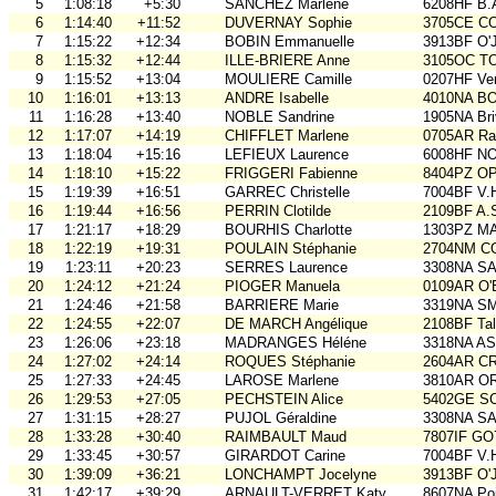
5
1:08:18
+5:30
SANCHEZ Marlène
6208HF B.
6
1:14:40
+11:52
DUVERNAY Sophie
3705CE C
7
1:15:22
+12:34
BOBIN Emmanuelle
3913BF O'
8
1:15:32
+12:44
ILLE-BRIERE Anne
3105OC TO
9
1:15:52
+13:04
MOULIERE Camille
0207HF Ve
10
1:16:01
+13:13
ANDRE Isabelle
4010NA B
11
1:16:28
+13:40
NOBLE Sandrine
1905NA Br
12
1:17:07
+14:19
CHIFFLET Marlene
0705AR Rai
13
1:18:04
+15:16
LEFIEUX Laurence
6008HF N
14
1:18:10
+15:22
FRIGGERI Fabienne
8404PZ O
15
1:19:39
+16:51
GARREC Christelle
7004BF V.
16
1:19:44
+16:56
PERRIN Clotilde
2109BF A.
17
1:21:17
+18:29
BOURHIS Charlotte
1303PZ M
18
1:22:19
+19:31
POULAIN Stéphanie
2704NM C
19
1:23:11
+20:23
SERRES Laurence
3308NA S
20
1:24:12
+21:24
PIOGER Manuela
0109AR O
21
1:24:46
+21:58
BARRIERE Marie
3319NA S
22
1:24:55
+22:07
DE MARCH Angélique
2108BF Ta
23
1:26:06
+23:18
MADRANGES Héléne
3318NA A
24
1:27:02
+24:14
ROQUES Stéphanie
2604AR C
25
1:27:33
+24:45
LAROSE Marlene
3810AR O
26
1:29:53
+27:05
PECHSTEIN Alice
5402GE S
27
1:31:15
+28:27
PUJOL Géraldine
3308NA S
28
1:33:28
+30:40
RAIMBAULT Maud
7807IF GO
29
1:33:45
+30:57
GIRARDOT Carine
7004BF V.
30
1:39:09
+36:21
LONCHAMPT Jocelyne
3913BF O'
31
1:42:17
+39:29
ARNAULT-VERRET Katy
8607NA Poi