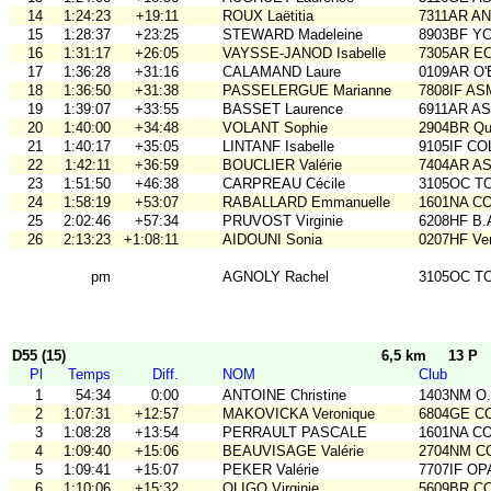
14
1:24:23
+19:11
ROUX Laëtitia
7311AR A
15
1:28:37
+23:25
STEWARD Madeleine
8903BF Y
16
1:31:17
+26:05
VAYSSE-JANOD Isabelle
7305AR E
17
1:36:28
+31:16
CALAMAND Laure
0109AR O
18
1:36:50
+31:38
PASSELERGUE Marianne
7808IF A
19
1:39:07
+33:55
BASSET Laurence
6911AR A
20
1:40:00
+34:48
VOLANT Sophie
2904BR Qu
21
1:40:17
+35:05
LINTANF Isabelle
9105IF CO
22
1:42:11
+36:59
BOUCLIER Valérie
7404AR A
23
1:51:50
+46:38
CARPREAU Cécile
3105OC TO
24
1:58:19
+53:07
RABALLARD Emmanuelle
1601NA C
25
2:02:46
+57:34
PRUVOST Virginie
6208HF B.
26
2:13:23
+1:08:11
AIDOUNI Sonia
0207HF Ve
pm
AGNOLY Rachel
3105OC TO
D55 (15)
6,5 km
13 P
Pl
Temps
Diff.
NOM
Club
1
54:34
0:00
ANTOINE Christine
1403NM O
2
1:07:31
+12:57
MAKOVICKA Veronique
6804GE C
3
1:08:28
+13:54
PERRAULT PASCALE
1601NA C
4
1:09:40
+15:06
BEAUVISAGE Valérie
2704NM C
5
1:09:41
+15:07
PEKER Valérie
7707IF O
6
1:10:06
+15:32
OLIGO Virginie
5609BR C