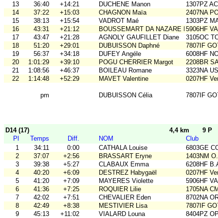
13
36:40
+14:21
DUCHENE Manon
1307PZ A
14
37:22
+15:03
CHAGNON Maïa
2407NA P
15
38:13
+15:54
VADROT Maé
1303PZ M
16
43:31
+21:12
BOUSSEMART DA NAZARE Bahia
5906HF V
17
43:47
+21:28
AGNOLY GAUFILLET Diane
3105OC TO
18
51:20
+29:01
DUBUISSON Daphné
7807IF GO
19
56:37
+34:18
DUFEY Angéle
6008HF N
20
1:01:29
+39:10
POGU CHERRIER Margot
2208BR S
21
1:08:56
+46:37
BOILEAU Romane
3323NA U
22
1:14:48
+52:29
MAVET Valentine
0207HF Ve
pm
DUBUISSON Célia
7807IF GO
D14 (17)
4,4 km
9 P
Pl
Temps
Diff.
NOM
Club
1
34:11
0:00
CATHALA Louise
6803GE C
2
37:07
+2:56
BRASSART Eryne
1403NM O
3
39:38
+5:27
CLABAUX Emma
6208HF B.
4
40:20
+6:09
DESTREZ Habygaël
0207HF Ve
5
41:20
+7:09
MAYERES Violette
5906HF V
6
41:36
+7:25
ROQUIER Lilie
1705NA C
7
42:02
+7:51
CHEVALIER Eden
8702NA OR
8
42:49
+8:38
MESTIVIER Lisa
7807IF GO
9
45:13
+11:02
VIALARD Louna
8404PZ O