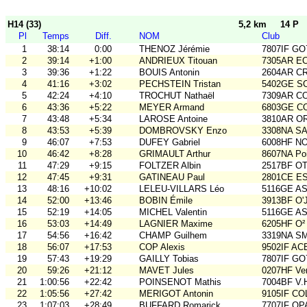
H14 (33)
5,2 km
14 P
Pl
Temps
Diff.
NOM
Club
1
38:14
0:00
THENOZ Jérémie
7807IF GO
2
39:14
+1:00
ANDRIEUX Titouan
7305AR E
3
39:36
+1:22
BOUIS Antonin
2604AR C
4
41:16
+3:02
PECHSTEIN Tristan
5402GE S
5
42:24
+4:10
TROCHUT Nathaël
7309AR C
6
43:36
+5:22
MEYER Armand
6803GE C
7
43:48
+5:34
LAROSE Antoine
3810AR O
8
43:53
+5:39
DOMBROVSKY Enzo
3308NA S
9
46:07
+7:53
DUFEY Gabriel
6008HF N
10
46:42
+8:28
GRIMAULT Arthur
8607NA Poi
11
47:29
+9:15
FOLTZER Albin
2517BF O
12
47:45
+9:31
GATINEAU Paul
2801CE E
13
48:16
+10:02
LELEU-VILLARS Léo
5116GE ASO
14
52:00
+13:46
BOBIN Émile
3913BF O'
15
52:19
+14:05
MICHEL Valentin
5116GE ASO
16
53:03
+14:49
LAGNIER Maxime
6205HF O²
17
54:56
+16:42
CHAMP Guilhem
3319NA S
18
56:07
+17:53
COP Alexis
9502IF AC
19
57:43
+19:29
GAILLY Tobias
7807IF GO
20
59:26
+21:12
MAVET Jules
0207HF Ve
21
1:00:56
+22:42
POINSENOT Mathis
7004BF V.
22
1:05:56
+27:42
MERIGOT Antonin
9105IF CO
23
1:07:03
+28:49
BUFFARD Romarick
7707IF O