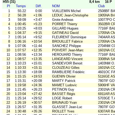
H55 (31)
8,4 km
16 P
Pl
Temps
Diff.
NOM
Club
1
55:22
0:00
VUILLEMIN Michel
2508BF BA
2
56:28
+1:06
LEDUC Jean-Christophe
1905NA Br
3
59:09
+3:47
Grote Andreas
10077PO O
4
1:00:45
+5:23
PORRET Thierry
3502BR C
5
1:03:25
+8:03
GILLARD Hugues
7716IF BA
6
1:04:37
+9:15
GATINEAU David
1705NA C
7
1:05:14
+9:52
FLEURENT Dominique
7404AR A
8
1:06:16
+10:54
BROUILLET Fabrice
1705NA C
9
1:07:06
+11:44
SANCHEZ Philippe
2704NM C
10
1:07:57
+12:35
POIVERT Jean-Marc
1601NA C
11
1:08:56
+13:34
HEROUARD Thierry
7716IF BA
12
1:08:57
+13:35
LANGEARD Vincent
3308NA S
13
1:10:23
+15:01
SANDEVOIR Benoit
1403NM O
14
1:10:33
+15:11
CLOUZEAU Gilles
1601NA C
15
1:13:30
+18:08
RAMBLIERE Frédéric
4601OC Fi
16
1:15:15
+19:53
GUENIN Olivier
5116GE ASO
17
1:15:31
+20:09
MARTY Patrick
7807IF GO
18
1:19:58
+24:36
MAMET Ludovic
5906HF V
19
1:21:45
+26:23
PETINON Guy
2301NA C
20
1:23:04
+27:42
BASSET Régis
6911AR A
21
1:25:14
+29:52
LOGE Robert
5703GE T
22
1:26:19
+30:57
BRUNAUD Yvan
2301NA C
23
1:26:57
+31:35
GLASSET Jean-Luc
7807IF GO
24
1:30:48
+35:26
RIOLLET Yves
6307AR Bal