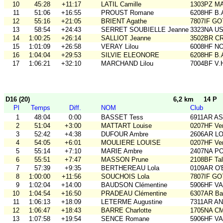
10
45:28
+11:17
LATIL Camille
1303PZ M
11
51:06
+16:55
PROUST Romane
6208HF B.
12
55:16
+21:05
BRIENT Agathe
7807IF GO
13
58:54
+24:43
SERRET SOUBIELLE Jeanne
3323NA U
14
1:00:25
+26:14
SALLIOT Jeanne
3502BR C
15
1:01:09
+26:58
VERAY Lilou
6008HF N
16
1:04:04
+29:53
SILVIE ELEONORE
6208HF B.
17
1:06:21
+32:10
MARCHAND Lilou
7004BF V.
D16 (20)
6,2 km
14 P
Pl
Temps
Diff.
NOM
Club
1
48:04
0:00
BASSET Tess
6911AR A
2
51:04
+3:00
MATTART Louise
0207HF Ve
3
52:42
+4:38
DUFOUR Ambre
2606AR L
4
54:05
+6:01
MOULIERE LOUISE
0207HF Ve
5
55:14
+7:10
MARIE Ambre
2407NA P
6
55:51
+7:47
MASSON Prune
2108BF Ta
7
57:39
+9:35
BERTHEREAU Lola
0109AR O
8
1:00:00
+11:56
SOUCHOIS Lola
7807IF GO
9
1:02:04
+14:00
BAUDSON Clémentine
5906HF V
10
1:04:54
+16:50
PRADEAU Clémentine
6307AR Bal
11
1:06:13
+18:09
LETERME Augustine
7311AR A
12
1:06:47
+18:43
BARRE Charlotte
1705NA C
13
1:07:58
+19:54
SENCE Romane
5906HF V