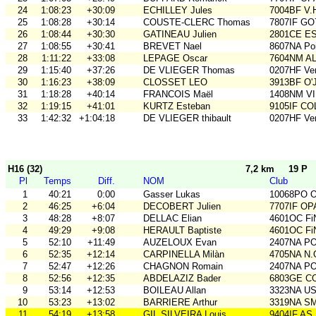
24
1:08:23
+30:09
ECHILLEY Jules
7004BF V.
25
1:08:28
+30:14
COUSTE-CLERC Thomas
7807IF GO
26
1:08:44
+30:30
GATINEAU Julien
2801CE E
27
1:08:55
+30:41
BREVET Nael
8607NA Poi
28
1:11:22
+33:08
LEPAGE Oscar
7604NM AL
29
1:15:40
+37:26
DE VLIEGER Thomas
0207HF Ve
30
1:16:23
+38:09
CLOSSET LEO
3913BF O'
31
1:18:28
+40:14
FRANCOIS Maël
1408NM VI
32
1:19:15
+41:01
KURTZ Esteban
9105IF CO
33
1:42:32
+1:04:18
DE VLIEGER thibault
0207HF Ve
H16 (32)
7,2 km
19 P
Pl
Temps
Diff.
NOM
Club
1
40:21
0:00
Gasser Lukas
10068PO O
2
46:25
+6:04
DECOBERT Julien
7707IF O
3
48:28
+8:07
DELLAC Elian
4601OC Fi
4
49:29
+9:08
HERAULT Baptiste
4601OC Fi
5
52:10
+11:49
AUZELOUX Evan
2407NA P
6
52:35
+12:14
CARPINELLA Milàn
4705NA N.
7
52:47
+12:26
CHAGNON Romain
2407NA P
8
52:56
+12:35
ABDELAZIZ Bader
6803GE C
9
53:14
+12:53
BOILEAU Allan
3323NA U
10
53:23
+13:02
BARRIERE Arthur
3319NA S
11
54:19
+13:58
GIL SILVEIRA Louis
9404IF AS