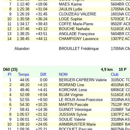
7
1:12:40
+18:06
MAES Karine
5604BR C
8
1:25:38
+31:04
JAULIN Lydie
1705NA C
9
1:26:19
+31:45
CLOUZEAU VALERIE
1601NA C
10
1:30:58
+36:24
LOGE Sophie
5703GE T
11
1:34:17
+39:43
COFFE Marie-Pierre
9502IF AC
12
1:37:46
+43:12
BOUCHE Nathalie
5116GE ASO
13
1:38:25
+43:51
ANGLADE Françoise
5604BR C
14
1:38:45
+44:11
CHAMPIGNY Laurence
1307PZ A
Abandon
BROUILLET Frédérique
1705NA C
D60 (15)
4,9 km
10 P
Pl
Temps
Diff.
NOM
Club
1
44:05
0:00
BERGER-CAPBERN Valérie
3105OC TO
2
48:20
+4:15
ROIRAND Line
4010NA B
3
48:46
+4:41
KORCHAK Lena
6806GE COB
4
52:09
+8:04
BLUM Virginie
5116GE ASO
5
52:55
+8:50
LE ROUX Anne-Francoise
3318NA A
6
54:30
+10:25
MARTIN Pascale
7512IF RO'
7
58:41
+14:36
GUINOT Véronique
2108BF Ta
8
1:05:57
+21:52
JUSSIAN Sylvie
1307PZ A
9
1:06:01
+21:56
SOULIE Valerie
3318NA A
10
1:08:10
+24:05
ARMBRUSTER Marie
2508BF BA
11
1:09:26
+25:21
BOCQUET Pascale
8607NA Poi