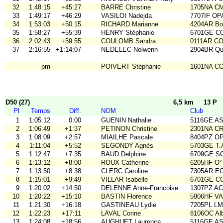
32
1:48:15
+45:27
BARRE Christine
1705NA C
33
1:49:17
+46:29
VASILOI Nadejda
7707IF O
34
1:53:03
+50:15
RICHARD Marianne
4204AR Bou
35
1:58:27
+55:39
HENRY Stéphanie
6701GE C
36
2:02:43
+59:55
COULOMB Sandra
0111AR C
37
2:16:55
+1:14:07
NEDELEC Nolwenn
2904BR Qu
pm
POIVERT Stéphanie
1601NA C
D50 (27)
6,5 km
13 P
Pl
Temps
Diff.
NOM
Club
1
1:05:12
0:00
GUENIN Nathalie
5116GE ASO
2
1:06:49
+1:37
PETINON Christine
2301NA C
3
1:08:09
+2:57
MIAILHE Pascale
8404PZ O
4
1:11:04
+5:52
SEGONDY Agnès
5703GE T
5
1:12:47
+7:35
BAUD Delphine
6709GE SC
6
1:13:12
+8:00
ROUX Catherine
6205HF O²
7
1:13:50
+8:38
CLERC Caroline
7305AR E
8
1:15:01
+9:49
VILLAR Isabelle
6701GE C
9
1:20:02
+14:50
DELENNE Anne-Francoise
1307PZ A
10
1:20:22
+15:10
BASTIN Florence
5906HF V
11
1:21:30
+16:18
GASTINEAU Lydie
7205PL LM
12
1:22:23
+17:11
LAVAL Corine
8106OC Al
13
1:24:08
+18:56
AUGHUET Laurence
5116GE ASO