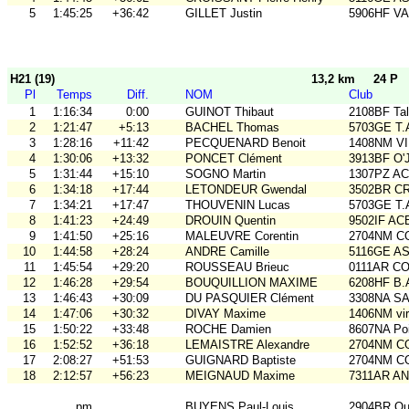
5
1:45:25
+36:42
GILLET Justin
5906HF V
H21 (19)
13,2 km
24 P
Pl
Temps
Diff.
NOM
Club
1
1:16:34
0:00
GUINOT Thibaut
2108BF Ta
2
1:21:47
+5:13
BACHEL Thomas
5703GE T
3
1:28:16
+11:42
PECQUENARD Benoit
1408NM VI
4
1:30:06
+13:32
PONCET Clément
3913BF O'
5
1:31:44
+15:10
SOGNO Martin
1307PZ A
6
1:34:18
+17:44
LETONDEUR Gwendal
3502BR C
7
1:34:21
+17:47
THOUVENIN Lucas
5703GE T
8
1:41:23
+24:49
DROUIN Quentin
9502IF AC
9
1:41:50
+25:16
MALEUVRE Corentin
2704NM C
10
1:44:58
+28:24
ANDRE Camille
5116GE ASO
11
1:45:54
+29:20
ROUSSEAU Brieuc
0111AR C
12
1:46:28
+29:54
BOUQUILLION MAXIME
6208HF B.
13
1:46:43
+30:09
DU PASQUIER Clément
3308NA S
14
1:47:06
+30:32
DIVAY Maxime
1406NM vir'
15
1:50:22
+33:48
ROCHE Damien
8607NA Poi
16
1:52:52
+36:18
LEMAISTRE Alexandre
2704NM C
17
2:08:27
+51:53
GUIGNARD Baptiste
2704NM C
18
2:12:57
+56:23
MEIGNAUD Maxime
7311AR A
pm
BUYENS Paul-Louis
2904BR Qu