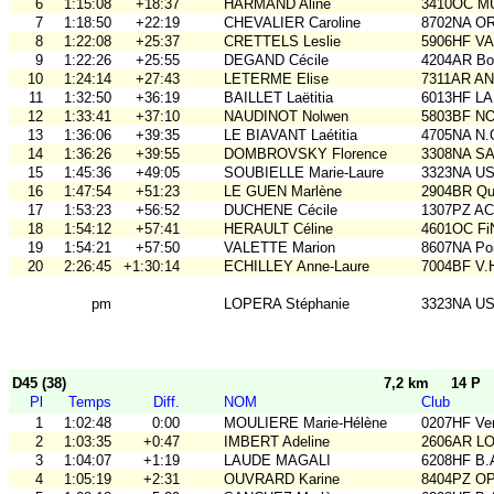
6
1:15:08
+18:37
HARMAND Aline
3410OC MU
7
1:18:50
+22:19
CHEVALIER Caroline
8702NA OR
8
1:22:08
+25:37
CRETTELS Leslie
5906HF V
9
1:22:26
+25:55
DEGAND Cécile
4204AR Bou
10
1:24:14
+27:43
LETERME Elise
7311AR A
11
1:32:50
+36:19
BAILLET Laëtitia
6013HF L
12
1:33:41
+37:10
NAUDINOT Nolwen
5803BF N
13
1:36:06
+39:35
LE BIAVANT Laétitia
4705NA N.
14
1:36:26
+39:55
DOMBROVSKY Florence
3308NA S
15
1:45:36
+49:05
SOUBIELLE Marie-Laure
3323NA U
16
1:47:54
+51:23
LE GUEN Marlène
2904BR Qu
17
1:53:23
+56:52
DUCHENE Cécile
1307PZ A
18
1:54:12
+57:41
HERAULT Céline
4601OC Fi
19
1:54:21
+57:50
VALETTE Marion
8607NA Poi
20
2:26:45
+1:30:14
ECHILLEY Anne-Laure
7004BF V.
pm
LOPERA Stéphanie
3323NA U
D45 (38)
7,2 km
14 P
Pl
Temps
Diff.
NOM
Club
1
1:02:48
0:00
MOULIERE Marie-Hélène
0207HF Ve
2
1:03:35
+0:47
IMBERT Adeline
2606AR L
3
1:04:07
+1:19
LAUDE MAGALI
6208HF B.
4
1:05:19
+2:31
OUVRARD Karine
8404PZ O