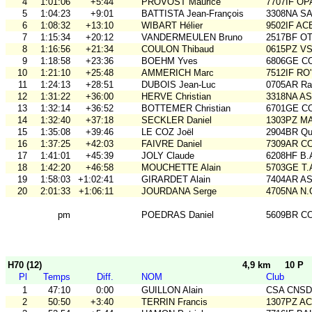
4
1:01:06
+5:44
PROVOST Maurice
7707IF O
5
1:04:23
+9:01
BATTISTA Jean-François
3308NA S
6
1:08:32
+13:10
WIBART Hélier
9502IF AC
7
1:15:34
+20:12
VANDERMEULEN Bruno
2517BF O
8
1:16:56
+21:34
COULON Thibaud
0615PZ V
9
1:18:58
+23:36
BOEHM Yves
6806GE COB
10
1:21:10
+25:48
AMMERICH Marc
7512IF RO'
11
1:24:13
+28:51
DUBOIS Jean-Luc
0705AR Rai
12
1:31:22
+36:00
HERVE Christian
3318NA A
13
1:32:14
+36:52
BOTTEMER Christian
6701GE C
14
1:32:40
+37:18
SECKLER Daniel
1303PZ M
15
1:35:08
+39:46
LE COZ Joël
2904BR Qu
16
1:37:25
+42:03
FAIVRE Daniel
7309AR C
17
1:41:01
+45:39
JOLY Claude
6208HF B.
18
1:42:20
+46:58
MOUCHETTE Alain
5703GE T
19
1:58:03
+1:02:41
GIRARDET Alain
7404AR A
20
2:01:33
+1:06:11
JOURDANA Serge
4705NA N.
pm
POEDRAS Daniel
5609BR C
H70 (12)
4,9 km
10 P
Pl
Temps
Diff.
NOM
Club
1
47:10
0:00
GUILLON Alain
CSA CNSD
2
50:50
+3:40
TERRIN Francis
1307PZ A