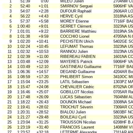
1
51:39
0:00
MILEO Julien
2704NM C
2
52:40
+1:01
SMIRNOV Serguei
5906HF V
3
54:07
+2:28
DUFOUR Raphaël
2606AR L
4
56:22
+4:43
HERVE Cyril
3318NA A
5
57:37
+5:58
MOREY Etienne
7716IF BA
6
1:00:40
+9:01
SERRET Clément
3323NA U
7
1:01:01
+9:22
BARRIERE Matthieu
3319NA S
8
1:01:38
+9:59
COCCHIO Lionel
4705NA N.
9
1:02:20
+10:41
PECHSTEIN Ulrich
5402GE S
10
1:02:24
+10:45
LEFUMAT Thomas
3323NA U
11
1:02:32
+10:53
RANNOU Julien
3323NA U
12
1:02:39
+11:00
RIBEREAU FABIEN
1601NA C
13
1:03:48
+12:09
MAYERES Patrick
5906HF V
14
1:03:49
+12:10
GASTINEAU Guillaume
7716IF BA
15
1:06:36
+14:57
DEGAND Guillaume
4204AR Bou
16
1:08:59
+17:20
PHILIBERT Simon
3410OC MU
17
1:15:04
+23:25
LATIL Sébastien
1303PZ M
18
1:15:47
+24:08
CHEVALIER Cédric
8702NA OR
19
1:16:46
+25:07
GOBILLOT Nicolas
0705AR Rai
20
1:17:48
+26:09
LUCAS Sébastien
7604NM AL
21
1:18:22
+26:43
DOUNON Michael
3308NA S
22
1:19:41
+28:02
TROCHUT Séverin
7309AR C
23
1:20:31
+28:52
BIALOU Julien
5803BF N
24
1:21:27
+29:48
BOILEAU Cyril
3323NA U
25
1:23:04
+31:25
TROUSSON Nicolas
6208HF B.
26
1:23:19
+31:40
FRANCOIS Laurent
1408NM VI
27
1:23:57
+32:18
LETERME Alexandre
7311AR A