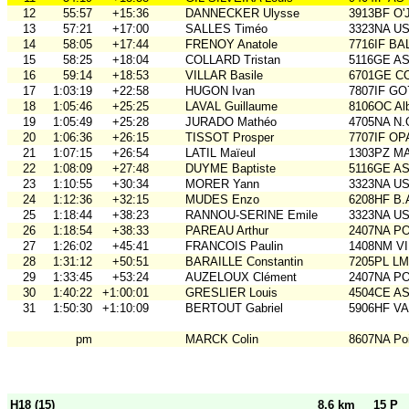
12
55:57
+15:36
DANNECKER Ulysse
3913BF O'
13
57:21
+17:00
SALLES Timéo
3323NA U
14
58:05
+17:44
FRENOY Anatole
7716IF BA
15
58:25
+18:04
COLLARD Tristan
5116GE ASO
16
59:14
+18:53
VILLAR Basile
6701GE C
17
1:03:19
+22:58
HUGON Ivan
7807IF GO
18
1:05:46
+25:25
LAVAL Guillaume
8106OC Al
19
1:05:49
+25:28
JURADO Mathéo
4705NA N.
20
1:06:36
+26:15
TISSOT Prosper
7707IF O
21
1:07:15
+26:54
LATIL Maïeul
1303PZ M
22
1:08:09
+27:48
DUYME Baptiste
5116GE ASO
23
1:10:55
+30:34
MORER Yann
3323NA U
24
1:12:36
+32:15
MUDES Enzo
6208HF B.
25
1:18:44
+38:23
RANNOU-SERINE Emile
3323NA U
26
1:18:54
+38:33
PAREAU Arthur
2407NA P
27
1:26:02
+45:41
FRANCOIS Paulin
1408NM VI
28
1:31:12
+50:51
BARAILLE Constantin
7205PL LM
29
1:33:45
+53:24
AUZELOUX Clément
2407NA P
30
1:40:22
+1:00:01
GRESLIER Louis
4504CE A
31
1:50:30
+1:10:09
BERTOUT Gabriel
5906HF V
pm
MARCK Colin
8607NA Poi
H18 (15)
8,6 km
15 P