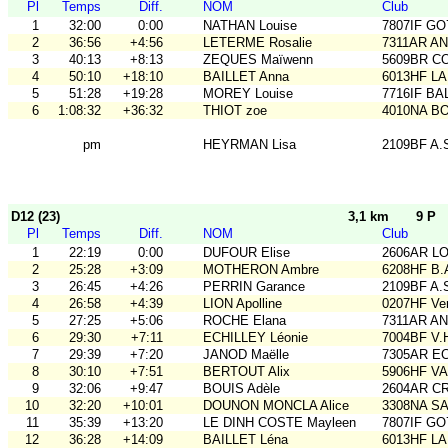
Pl
Temps
Diff.
NOM
Club
1
32:00
0:00
NATHAN Louise
7807IF GO
2
36:56
+4:56
LETERME Rosalie
7311AR A
3
40:13
+8:13
ZEQUES Maïwenn
5609BR C
4
50:10
+18:10
BAILLET Anna
6013HF L
5
51:28
+19:28
MOREY Louise
7716IF BA
6
1:08:32
+36:32
THIOT zoe
4010NA B
pm
HEYRMAN Lisa
2109BF A.
D12 (23)
3,1 km
9 P
Pl
Temps
Diff.
NOM
Club
1
22:19
0:00
DUFOUR Elise
2606AR L
2
25:28
+3:09
MOTHERON Ambre
6208HF B.
3
26:45
+4:26
PERRIN Garance
2109BF A.
4
26:58
+4:39
LION Apolline
0207HF Ve
5
27:25
+5:06
ROCHE Elana
7311AR A
6
29:30
+7:11
ECHILLEY Léonie
7004BF V.
7
29:39
+7:20
JANOD Maëlle
7305AR E
8
30:10
+7:51
BERTOUT Alix
5906HF V
9
32:06
+9:47
BOUIS Adèle
2604AR C
10
32:20
+10:01
DOUNON MONCLA Alice
3308NA S
11
35:39
+13:20
LE DINH COSTE Mayleen
7807IF GO
12
36:28
+14:09
BAILLET Léna
6013HF L