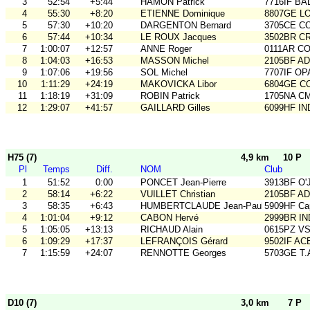
3
52:54
+5:44
HAMON Patrick
7716IF BA
4
55:30
+8:20
ETIENNE Dominique
8807GE LO
5
57:30
+10:20
DARGENTON Bernard
3705CE C
6
57:44
+10:34
LE ROUX Jacques
3502BR C
7
1:00:07
+12:57
ANNE Roger
0111AR C
8
1:04:03
+16:53
MASSON Michel
2105BF A
9
1:07:06
+19:56
SOL Michel
7707IF O
10
1:11:29
+24:19
MAKOVICKA Libor
6804GE C
11
1:18:19
+31:09
ROBIN Patrick
1705NA C
12
1:29:07
+41:57
GAILLARD Gilles
6099HF IN
H75 (7)
4,9 km
10 P
Pl
Temps
Diff.
NOM
Club
1
51:52
0:00
PONCET Jean-Pierre
3913BF O'
2
58:14
+6:22
VUILLET Christian
2105BF A
3
58:35
+6:43
HUMBERTCLAUDE Jean-Paul
5909HF Ca
4
1:01:04
+9:12
CABON Hervé
2999BR IN
5
1:05:05
+13:13
RICHAUD Alain
0615PZ V
6
1:09:29
+17:37
LEFRANÇOIS Gérard
9502IF AC
7
1:15:59
+24:07
RENNOTTE Georges
5703GE T
D10 (7)
3,0 km
7 P