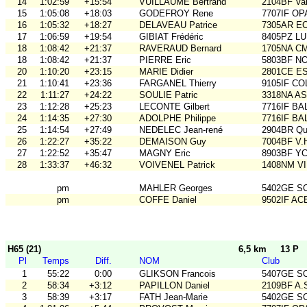
14
1:02:59
+15:54
VUILLAUME Bertrand
2104BF Va
15
1:05:08
+18:03
GODEFROY Rene
7707IF O
16
1:05:32
+18:27
DELAVEAU Patrice
7305AR E
17
1:06:59
+19:54
GIBIAT Frédéric
8405PZ L
18
1:08:42
+21:37
RAVERAUD Bernard
1705NA C
18
1:08:42
+21:37
PIERRE Eric
5803BF N
20
1:10:20
+23:15
MARIE Didier
2801CE E
21
1:10:41
+23:36
FARGANEL Thierry
9105IF CO
22
1:11:27
+24:22
SOULIE Patric
3318NA A
23
1:12:28
+25:23
LECONTE Gilbert
7716IF BA
24
1:14:35
+27:30
ADOLPHE Philippe
7716IF BA
25
1:14:54
+27:49
NEDELEC Jean-rené
2904BR Qu
26
1:22:27
+35:22
DEMAISON Guy
7004BF V.
27
1:22:52
+35:47
MAGNY Eric
8903BF Y
28
1:33:37
+46:32
VOIVENEL Patrick
1408NM VI
pm
MAHLER Georges
5402GE S
pm
COFFE Daniel
9502IF AC
H65 (21)
6,5 km
13 P
Pl
Temps
Diff.
NOM
Club
1
55:22
0:00
GLIKSON Francois
5407GE SO 
2
58:34
+3:12
PAPILLON Daniel
2109BF A.
3
58:39
+3:17
FATH Jean-Marie
5402GE S