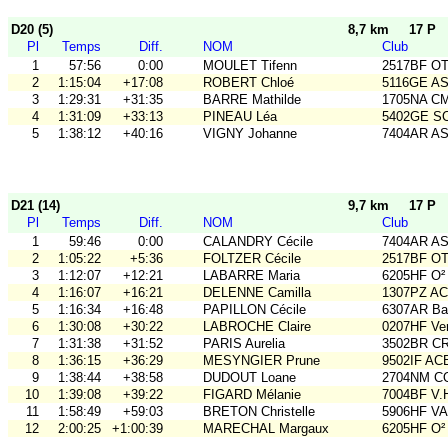
D20 (5)
8,7 km
17 P
Pl
Temps
Diff.
NOM
Club
1
57:56
0:00
MOULET Tifenn
2517BF O
2
1:15:04
+17:08
ROBERT Chloé
5116GE ASO
3
1:29:31
+31:35
BARRE Mathilde
1705NA C
4
1:31:09
+33:13
PINEAU Léa
5402GE S
5
1:38:12
+40:16
VIGNY Johanne
7404AR A
D21 (14)
9,7 km
17 P
Pl
Temps
Diff.
NOM
Club
1
59:46
0:00
CALANDRY Cécile
7404AR A
2
1:05:22
+5:36
FOLTZER Cécile
2517BF O
3
1:12:07
+12:21
LABARRE Maria
6205HF O²
4
1:16:07
+16:21
DELENNE Camilla
1307PZ A
5
1:16:34
+16:48
PAPILLON Cécile
6307AR Bal
6
1:30:08
+30:22
LABROCHE Claire
0207HF Ve
7
1:31:38
+31:52
PARIS Aurelia
3502BR C
8
1:36:15
+36:29
MESYNGIER Prune
9502IF AC
9
1:38:44
+38:58
DUDOUT Loane
2704NM C
10
1:39:08
+39:22
FIGARD Mélanie
7004BF V.
11
1:58:49
+59:03
BRETON Christelle
5906HF V
12
2:00:25
+1:00:39
MARECHAL Margaux
6205HF O²