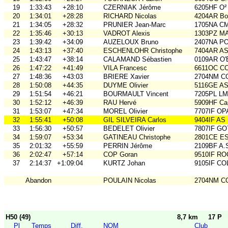
19
1:33:43
+28:10
CZERNIAK Jérôme
6205HF O²
20
1:34:01
+28:28
RICHARD Nicolas
4204AR Bou
21
1:34:05
+28:32
PRUNIER Jean-Marc
1705NA C
22
1:35:46
+30:13
VADROT Alexis
1303PZ M
23
1:39:42
+34:09
AUZELOUX Bruno
2407NA P
24
1:43:13
+37:40
ESCHENLOHR Christophe
7404AR A
25
1:43:47
+38:14
CALAMAND Sébastien
0109AR O
26
1:47:22
+41:49
VILA Francesc
6611OC C
27
1:48:36
+43:03
BRIERE Xavier
2704NM C
28
1:50:08
+44:35
DUYME Olivier
5116GE ASO
29
1:51:54
+46:21
BOURMAULT Vincent
7205PL LM
30
1:52:12
+46:39
RAU Hervé
5909HF Ca
31
1:53:07
+47:34
MOREL Olivier
7707IF O
32
1:55:41
+50:08
GIL SILVEIRA Carlos
9404IF AS
33
1:56:30
+50:57
BEDELET Olivier
7807IF GO
34
1:59:07
+53:34
GATINEAU Christophe
2801CE E
35
2:01:32
+55:59
PERRIN Jérôme
2109BF A.
36
2:02:47
+57:14
COP Goran
9510IF RO
37
2:14:37
+1:09:04
KURTZ Johan
9105IF CO
Abandon
POULAIN Nicolas
2704NM C
H50 (49)
8,7 km
17 P
Pl
Temps
Diff.
NOM
Club