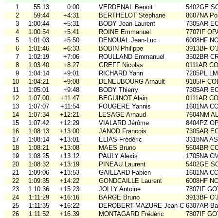
1
55:13
0:00
VERDENAL Benoit
5402GE S
2
59:44
+4:31
BERTHELOT Stéphane
8607NA Poi
3
1:00:44
+5:31
BODY Jean-Laurent
7305AR E
4
1:00:54
+5:41
ROINE Emmanuel
7707IF O
5
1:01:03
+5:50
DENOUAL Jean-Luc
6008HF N
6
1:01:46
+6:33
BOBIN Philippe
3913BF O'
7
1:02:19
+7:06
ROULLAND Emmanuel
3502BR C
8
1:03:40
+8:27
GREFF Nicolas
0111AR C
9
1:04:14
+9:01
RICHARD Yann
7205PL LM
10
1:04:21
+9:08
DENEUBOURG Arnault
9105IF CO
11
1:05:01
+9:48
BODY Thierry
7305AR E
12
1:07:00
+11:47
BEGUINOT Alain
0111AR C
13
1:07:07
+11:54
FOUGERE Yannis
1601NA C
14
1:07:34
+12:21
LESAGE Arnaud
7604NM AL
15
1:07:42
+12:29
VIALARD Jérôme
8404PZ O
16
1:08:13
+13:00
JANOD Francois
7305AR E
17
1:08:14
+13:01
ELIAS Frédéric
3318NA A
18
1:08:21
+13:08
MAES Bruno
5604BR C
19
1:08:25
+13:12
PAULY Alexis
1705NA C
20
1:08:32
+13:19
PINEAU Laurent
5402GE S
21
1:09:06
+13:53
GAILLARD Fabien
1601NA C
22
1:09:35
+14:22
GONDCAILLE Laurent
6008HF N
23
1:10:36
+15:23
JOLLY Antoine
7807IF GO
24
1:11:29
+16:16
BARGE Bruno
3913BF O'
25
1:11:35
+16:22
DEROBERT-MAZURE Jean-Charles
6307AR Bal
26
1:11:52
+16:39
MONTAGARD Frédéric
7807IF GO