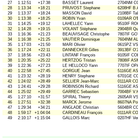
27
1:12:51
+17:38
BASSET Laurent
2704NM C
28
1:13:34
+18:21
PRUVOST Stephane
6208HF B.
29
1:13:37
+18:24
MASSON David
2108BF Ta
30
1:13:38
+18:25
ROBIN Yvan
0109AR O
31
1:14:25
+19:12
LAHELLEC Yann
9510IF RO
32
1:14:28
+19:15
VOLANT Stéphane
2904BR Qu
33
1:16:36
+21:23
BEAUVISAGE Christophe
7807IF GO
34
1:16:38
+21:25
VAUTIER Dominique
7604NM AL
35
1:17:03
+21:50
MARI Olivier
0615PZ V
36
1:17:24
+22:11
DANNECKER Gilles
3913BF O'
37
1:18:56
+23:43
LINTANF François
9105IF CO
38
1:20:35
+25:22
HERTZOG Tristan
7808IF A
39
1:22:36
+27:23
LE HELLOCO Yann
7707IF O
40
1:22:58
+27:45
GORGUE Jean
5116GE ASO
41
1:23:32
+28:19
HENRY Stephane
6701GE C
42
1:24:02
+28:49
SELLIER Jean-Marc
0111AR C
43
1:24:41
+29:28
ROBINSON Richard
5116GE ASO
44
1:25:02
+29:49
GARREC Sebastien
7004BF V.
45
1:27:10
+31:57
SPIRAL Thierry
2605AR V
46
1:27:51
+32:38
MARCK Jerome
8607NA Poi
47
1:29:34
+34:21
ANGLADE Christian
5604BR C
48
1:59:17
+1:04:04
CARDINEAU François
0111AR C
49
2:10:17
+1:15:04
GALLOIS Marc
0207HF Ve