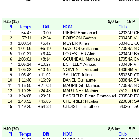
H35 (15)
9,0 km
16 P
Pl
Temps
Diff.
NOM
Club
1
54:47
0:00
RIBIER Emmanuel
4203AR O
2
57:11
+2:24
POIRSON Gaëtan
7004BF V.
3
1:00:34
+5:47
MEYER Kirian
6804GE C
4
1:01:06
+6:19
GASTON Guillaume
4705NA N.
5
1:01:31
+6:44
FORESTIER Aloïs
4204AR Bou
6
1:03:01
+8:14
GOUINEAU Mathieu
1705NA C
7
1:05:14
+10:27
ECHILLEY Arnaud
7004BF V.
8
1:05:32
+10:45
VOIVENEL Vincent
1408NM VI
9
1:05:49
+11:02
SALLIOT Julien
3502BR C
10
1:11:46
+16:59
DANEL Guillaume
3308NA S
11
1:15:50
+21:03
MAURIEGE Mathieu
4705NA N.
12
1:19:35
+24:48
MARTINEZ Mathieu
7512IF RO'
13
1:24:08
+29:21
BASSIEUX Pierre Emmanuel
7305AR E
14
1:40:52
+46:05
CHERRIER Nicolas
2208BR S
15
1:49:20
+54:33
CHOISEL Timothée
5402GE S
H40 (30)
8,6 km
15 P
Pl
Temps
Diff.
NOM
Club