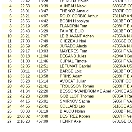
3
22:42
+3:28
LE ROUX Erwan
7807IF GO
4
22:53
+3:39
AUNEAU Naoki
6806GE COB
5
23:01
+3:47
THENOZ Arnaud
7807IF GO
6
23:21
+4:07
ROUX CORBIC Arthur
7311AR A
7
23:56
+4:42
BOBIN Hippolyte
3913BF O'
8
25:19
+6:05
FLANDRIN Tom
6208HF B.
9
25:43
+6:29
FAIVRE ELIO
3913BF O'
10
26:21
+7:07
LE BIAVANT Adrien
4705NA N.
11
27:03
+7:49
CHEZEAU Noé
6806GE COB
12
28:59
+9:45
JURADO Alexis
4705NA N.
13
29:17
+10:03
MAYERES Tom
5906HF V
14
30:18
+11:04
DEGAND Jules
4204AR Bou
15
31:00
+11:46
CUPIAL Timotei
5906HF V
16
32:05
+12:51
LEFUMAT Gabriel
3323NA U
17
33:11
+13:57
BARGE Loïc
3913BF O'
18
33:12
+13:58
PRINS Adam
6208HF B.
19
35:28
+16:14
AVOCAT Julian
7807IF GO
20
40:55
+21:41
TROUSSON Toméo
6208HF B.
21
41:34
+22:20
BESSON-VANDROMME Abel
4504CE A
22
42:23
+23:09
GOBILLOT Thomas
0705AR Rai
23
44:15
+25:01
SMIRNOV Sacha
5906HF V
24
44:55
+25:41
COLLARD Léo
5116GE ASO
25
50:33
+31:19
BIALOU Nolan
5803BF N
26
1:08:02
+48:48
DESTREZ Koben
0207HF Ve
27
1:16:23
+57:09
HENRY Axel
6701GE C