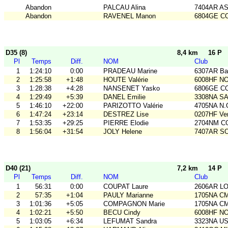
Abandon
PALCAU Alina
7404AR A
Abandon
RAVENEL Manon
6804GE C
D35 (8)
8,4 km
16 P
Pl
Temps
Diff.
NOM
Club
1
1:24:10
0:00
PRADEAU Marine
6307AR Bal
2
1:25:58
+1:48
HOUTE Valérie
6008HF N
3
1:28:38
+4:28
NANSENET Yasko
6806GE COB
4
1:29:49
+5:39
DANEL Emilie
3308NA S
5
1:46:10
+22:00
PARIZOTTO Valérie
4705NA N.
6
1:47:24
+23:14
DESTREZ Lise
0207HF Ve
7
1:53:35
+29:25
PIERRE Elodie
2704NM C
8
1:56:04
+31:54
JOLY Helene
7407AR S
D40 (21)
7,2 km
14 P
Pl
Temps
Diff.
NOM
Club
1
56:31
0:00
COUPAT Laure
2606AR L
2
57:35
+1:04
PAULY Marianne
1705NA C
3
1:01:36
+5:05
COMPAGNON Marie
1705NA C
4
1:02:21
+5:50
BECU Cindy
6008HF N
5
1:03:05
+6:34
LEFUMAT Sandra
3323NA U