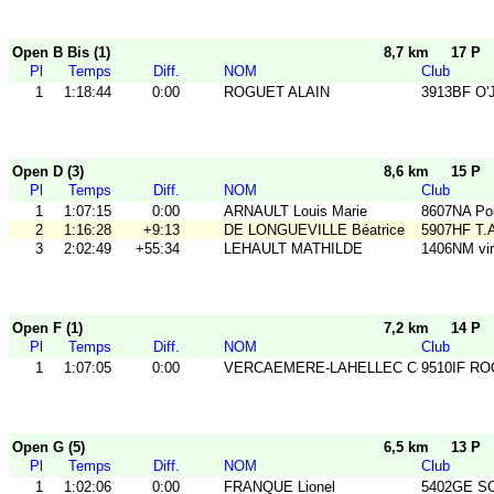
Open B Bis (1)
8,7 km
17 P
Pl
Temps
Diff.
NOM
Club
1
1:18:44
0:00
ROGUET ALAIN
3913BF O'
Open D (3)
8,6 km
15 P
Pl
Temps
Diff.
NOM
Club
1
1:07:15
0:00
ARNAULT Louis Marie
8607NA Poi
2
1:16:28
+9:13
DE LONGUEVILLE Béatrice
5907HF T.
3
2:02:49
+55:34
LEHAULT MATHILDE
1406NM vir'
Open F (1)
7,2 km
14 P
Pl
Temps
Diff.
NOM
Club
1
1:07:05
0:00
VERCAEMERE-LAHELLEC Céline
9510IF RO
Open G (5)
6,5 km
13 P
Pl
Temps
Diff.
NOM
Club
1
1:02:06
0:00
FRANQUE Lionel
5402GE S