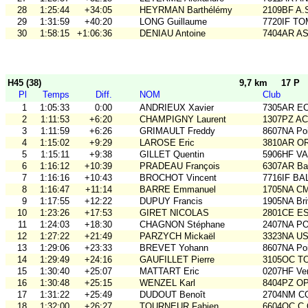
28
1:25:44
+34:05
HEYRMAN Barthélémy
2109BF A.
29
1:31:59
+40:20
LONG Guillaume
7720IF T
30
1:58:15
+1:06:36
DENIAU Antoine
7404AR A
H45 (38)
9,7 km
17 P
Pl
Temps
Diff.
NOM
Club
1
1:05:33
0:00
ANDRIEUX Xavier
7305AR E
2
1:11:53
+6:20
CHAMPIGNY Laurent
1307PZ A
3
1:11:59
+6:26
GRIMAULT Freddy
8607NA Poi
4
1:15:02
+9:29
LAROSE Eric
3810AR O
5
1:15:11
+9:38
GILLET Quentin
5906HF V
6
1:16:12
+10:39
PRADEAU François
6307AR Bal
7
1:16:16
+10:43
BROCHOT Vincent
7716IF BA
8
1:16:47
+11:14
BARRE Emmanuel
1705NA C
9
1:17:55
+12:22
DUPUY Francis
1905NA Br
10
1:23:26
+17:53
GIRET NICOLAS
2801CE E
11
1:24:03
+18:30
CHAGNON Stéphane
2407NA P
12
1:27:22
+21:49
PARZYCH Mickaël
3323NA U
13
1:29:06
+23:33
BREVET Yohann
8607NA Poi
14
1:29:49
+24:16
GAUFILLET Pierre
3105OC TO
15
1:30:40
+25:07
MATTART Eric
0207HF Ve
16
1:30:48
+25:15
WENZEL Karl
8404PZ O
17
1:31:22
+25:49
DUDOUT Benoît
2704NM C
18
1:32:00
+26:27
TOURNEUR Fabien
6604OC C.