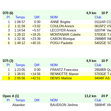
D70 (6)
4,9 km
10 P
Pl
Temps
Diff.
NOM
Club
1
1:08:57
0:00
ANNE Brigitte
0111AR C
2
1:11:59
+3:02
COULON Annick
0615PZ V
3
1:14:54
+5:57
LECOYER Annick
0207HF Ve
4
1:28:22
+19:25
MONTANARI Colette
5703GE T
5
1:32:36
+23:39
CABON Monique
2999BR IN
6
1:49:12
+40:15
POGU Paulette
5402GE S
D75 (3)
4,9 km
10 P
Pl
Temps
Diff.
NOM
Club
1
1:23:05
0:00
FRANTZ Francoise
2904BR Qu
2
1:38:01
+14:56
RENNOTTE Manon
5703GE T
3
2:05:56
+42:51
DENIS Martine
9404IF AS
Open A (1)
13,2 km
24 P
Pl
Temps
Diff.
NOM
Club
Abandon
BAUDSON Jérôme
5906HF V