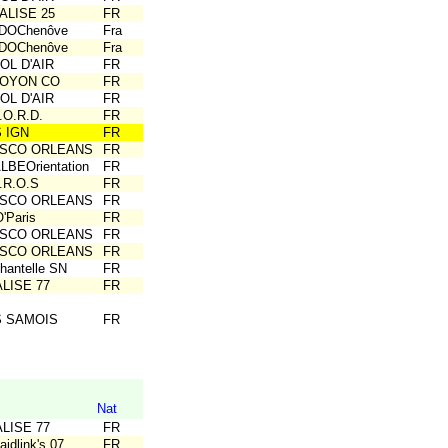
ALISE 25
FR
ADOChenôve
Fra
ADOChenôve
Fra
OL D'AIR
FR
NOYON CO
FR
OL D'AIR
FR
.O.R.D.
FR
S IGN
FR
ASCO ORLEANS
FR
LBEOrientation
FR
.R.O.S
FR
ASCO ORLEANS
FR
'Paris
FR
ASCO ORLEANS
FR
ASCO ORLEANS
FR
hantelle SN
FR
ALISE 77
FR
S SAMOIS
FR
Nat
ALISE 77
FR
idlink's 07
FR