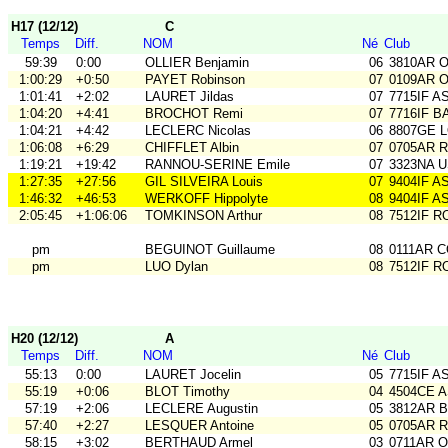
H17 (12/12)
C
Temps
Diff.
NOM
Né
Club
59:39
0:00
OLLIER Benjamin
06
3810AR 
1:00:29
+0:50
PAYET Robinson
07
0109AR 
1:01:41
+2:02
LAURET Jildas
07
7715IF A
1:04:20
+4:41
BROCHOT Remi
07
7716IF B
1:04:21
+4:42
LECLERC Nicolas
06
8807GE L
1:06:08
+6:29
CHIFFLET Albin
07
0705AR Ra
1:19:21
+19:42
RANNOU-SERINE Emile
07
3323NA 
1:27:35
+27:56
GIL SILVEIRA Louis
07
9404IF A
1:46:32
+46:53
WERKOFF Hippolyte
08
9404IF A
2:05:45
+1:06:06
TOMKINSON Arthur
08
7512IF RO
pm
BEGUINOT Guillaume
08
0111AR 
pm
LUO Dylan
08
7512IF RO
H20 (12/12)
A
Temps
Diff.
NOM
Né
Club
55:13
0:00
LAURET Jocelin
05
7715IF A
55:19
+0:06
BLOT Timothy
04
4504CE 
57:19
+2:06
LECLERE Augustin
05
3812AR B
57:40
+2:27
LESQUER Antoine
05
0705AR Ra
58:15
+3:02
BERTHAUD Armel
03
0711AR O