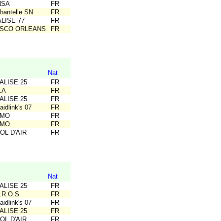
NSA
FR
hantelle SN
FR
ALISE 77
FR
ASCO ORLEANS
FR
Nat
ALISE 25
FR
.A
FR
ALISE 25
FR
idlink's 07
FR
CMO
FR
CMO
FR
OL D'AIR
FR
Nat
ALISE 25
FR
.R.O.S
FR
idlink's 07
FR
ALISE 25
FR
OL D'AIR
FR