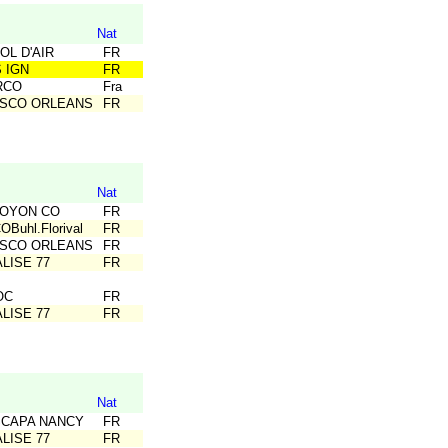
Nat
OL D'AIR
FR
S IGN
FR
RCO
Fra
ASCO ORLEANS
FR
Nat
NOYON CO
FR
Buhl.Florival
FR
ASCO ORLEANS
FR
ALISE 77
FR
OC
FR
ALISE 77
FR
Nat
SCAPA NANCY
FR
ALISE 77
FR