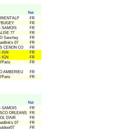
Nat
ORIENT'ALP
FR
O'BUGEY
FR
S SAMOIS
FR
ALISE 77
FR
O Sanchey
FR
idlink's 07
FR
US CENON CO
FR
S IGN
FR
S IGN
FR
'Paris
FR
CO AMBERIEU
FR
'Paris
FR
Nat
S SAMOIS
FR
ASCO ORLEANS
FR
OL D'AIR
FR
idlink's 07
FR
utdoor07
FR