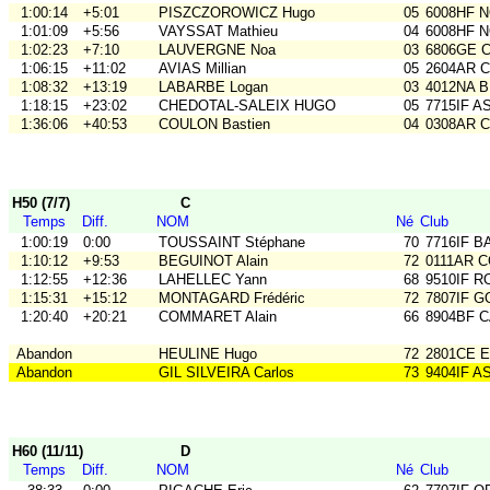
1:00:14
+5:01
PISZCZOROWICZ Hugo
05
6008HF 
1:01:09
+5:56
VAYSSAT Mathieu
04
6008HF 
1:02:23
+7:10
LAUVERGNE Noa
03
6806GE CO
1:06:15
+11:02
AVIAS Millian
05
2604AR 
1:08:32
+13:19
LABARBE Logan
03
4012NA B
1:18:15
+23:02
CHEDOTAL-SALEIX HUGO
05
7715IF A
1:36:06
+40:53
COULON Bastien
04
0308AR C
H50 (7/7)
C
Temps
Diff.
NOM
Né
Club
1:00:19
0:00
TOUSSAINT Stéphane
70
7716IF B
1:10:12
+9:53
BEGUINOT Alain
72
0111AR 
1:12:55
+12:36
LAHELLEC Yann
68
9510IF R
1:15:31
+15:12
MONTAGARD Frédéric
72
7807IF G
1:20:40
+20:21
COMMARET Alain
66
8904BF 
Abandon
HEULINE Hugo
72
2801CE 
Abandon
GIL SILVEIRA Carlos
73
9404IF A
H60 (11/11)
D
Temps
Diff.
NOM
Né
Club