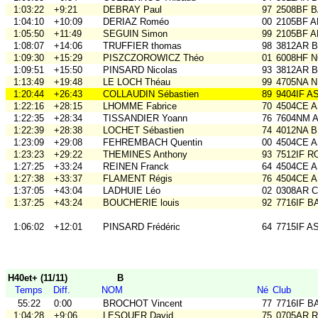
1:03:22
+9:21
DEBRAY Paul
97
2508BF B
1:04:10
+10:09
DERIAZ Roméo
00
2105BF 
1:05:50
+11:49
SEGUIN Simon
99
2105BF 
1:08:07
+14:06
TRUFFIER thomas
98
3812AR B
1:09:30
+15:29
PISZCZOROWICZ Théo
01
6008HF 
1:09:51
+15:50
PINSARD Nicolas
93
3812AR B
1:13:49
+19:48
LE LOCH Théau
99
4705NA N
1:20:44
+26:43
COLLAUDIN Sébastien
89
9404IF A
1:22:16
+28:15
LHOMME Fabrice
70
4504CE 
1:22:35
+28:34
TISSANDIER Yoann
76
7604NM A
1:22:39
+28:38
LOCHET Sébastien
74
4012NA B
1:23:09
+29:08
FEHREMBACH Quentin
00
4504CE 
1:23:23
+29:22
THEMINES Anthony
93
7512IF RO
1:27:25
+33:24
REINEN Franck
64
4504CE 
1:27:38
+33:37
FLAMENT Régis
76
4504CE 
1:37:05
+43:04
LADHUIE Léo
02
0308AR C
1:37:25
+43:24
BOUCHERIE louis
92
7716IF B
1:06:02
+12:01
PINSARD Frédéric
64
7715IF A
H40et+ (11/11)
B
Temps
Diff.
NOM
Né
Club
55:22
0:00
BROCHOT Vincent
77
7716IF B
1:04:28
+9:06
LESQUER David
75
0705AR Ra