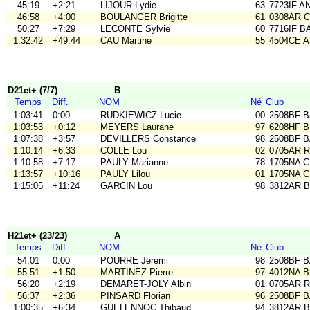
45:19
+2:21
LIJOUR Lydie
63
7723IF A
46:58
+4:00
BOULANGER Brigitte
61
0308AR C
50:27
+7:29
LECONTE Sylvie
60
7716IF B
1:32:42
+49:44
CAU Martine
55
4504CE 
D21et+ (7/7)
B
Temps
Diff.
NOM
Né
Club
1:03:41
0:00
RUDKIEWICZ Lucie
00
2508BF B
1:03:53
+0:12
MEYERS Laurane
97
6208HF B
1:07:38
+3:57
DEVILLERS Constance
98
2508BF B
1:10:14
+6:33
COLLE Lou
02
0705AR Ra
1:10:58
+7:17
PAULY Marianne
78
1705NA 
1:13:57
+10:16
PAULY Lilou
01
1705NA 
1:15:05
+11:24
GARCIN Lou
98
3812AR B
H21et+ (23/23)
A
Temps
Diff.
NOM
Né
Club
54:01
0:00
POURRE Jeremi
98
2508BF B
55:51
+1:50
MARTINEZ Pierre
97
4012NA B
56:20
+2:19
DEMARET-JOLY Albin
01
0705AR Ra
56:37
+2:36
PINSARD Florian
96
2508BF B
1:00:35
+6:34
GUELENNOC Thibaud
94
3812AR B