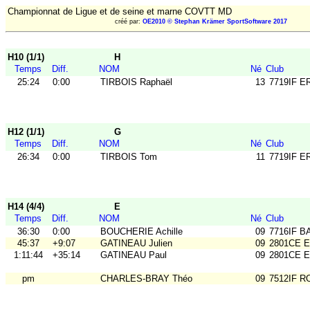
Championnat de Ligue et de seine et marne COVTT MD
créé par:
OE2010 © Stephan Krämer SportSoftware 2017
H10 (1/1)
H
Temps
Diff.
NOM
Né
Club
25:24
0:00
TIRBOIS Raphaël
13
7719IF E
H12 (1/1)
G
Temps
Diff.
NOM
Né
Club
26:34
0:00
TIRBOIS Tom
11
7719IF E
H14 (4/4)
E
Temps
Diff.
NOM
Né
Club
36:30
0:00
BOUCHERIE Achille
09
7716IF B
45:37
+9:07
GATINEAU Julien
09
2801CE 
1:11:44
+35:14
GATINEAU Paul
09
2801CE 
pm
CHARLES-BRAY Théo
09
7512IF RO