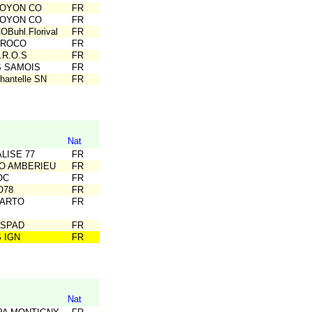
NOYON CO
FR
NOYON CO
FR
Buhl.Florival
FR
CROCO
FR
.R.O.S
FR
S SAMOIS
FR
hantelle SN
FR
Nat
ALISE 77
FR
CO AMBERIEU
FR
OC
FR
O78
FR
CARTO
FR
ESPAD
FR
S IGN
FR
Nat