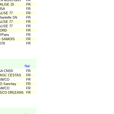
OPA MONTIGNY
FR
ALISE 25
FR
NSA
FR
ALISE 77
FR
hantelle SN
FR
ALISE 77
FR
ALISE 77
FR
NORD
FR
'Paris
FR
S SAMOIS
FR
O78
FR
Nat
SA CNSD
FR
SAGC CESTAS
FR
USM/CO
FR
O Sanchey
FR
USM/CO
FR
ASCO ORLEANS
FR