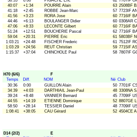
38:33
0:00
PIGACHE Eric
62
7707IF 
40:07
+1:34
POURRE Alain
63
2508BF B
41:18
+2:45
ROBBE Jean-Marc
57
7723IF A
41:56
+3:23
RORA Jose
60
7716IF B
44:46
+6:13
BOULANGER Didier
60
0308AR C
47:06
+8:33
LECONTE Gilbert
60
7716IF B
51:24
+12:51
BOUCHERIE Pascal
62
7716IF B
59:04
+20:31
PIERRE Eric
61
5803BF 
1:03:21
+24:48
FISCHER Frederic
61
7512IF RO
1:03:29
+24:56
REUT Christian
59
7715IF A
1:15:37
+37:04
CHINCHOLE Paul
58
7807IF G
H70 (6/6)
F
Temps
Diff.
NOM
Né
Club
30:36
0:00
GUILLON Alain
50
7701IF C
34:39
+4:03
DARTHIAIL Jean-Paul
48
3308NA 
39:24
+8:48
VANNIER Bernard
45
7709IF 
44:55
+14:19
ETIENNE Dominique
52
8807GE L
58:50
+28:14
TESSIER Daniel
48
7709IF 
1:08:41
+38:05
CAU Gérard
52
4504CE 
D14 (2/2)
E