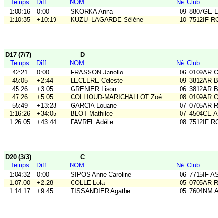
Temps
Diff.
NOM
Né
Club
1:00:16
0:00
SKORKA Anna
09
8807GE L
1:10:35
+10:19
KUZU--LAGARDE Sélène
10
7512IF RO
D17 (7/7)
D
Temps
Diff.
NOM
Né
Club
42:21
0:00
FRASSON Janelle
06
0109AR 
45:05
+2:44
LECLERE Celeste
09
3812AR B
45:26
+3:05
GRENIER Lison
06
3812AR B
47:26
+5:05
COLLIOUD-MARICHALLOT Zoé
08
0109AR 
55:49
+13:28
GARCIA Louane
07
0705AR Ra
1:16:26
+34:05
BLOT Mathilde
07
4504CE 
1:26:05
+43:44
FAVREL Adélie
08
7512IF RO
D20 (3/3)
C
Temps
Diff.
NOM
Né
Club
1:04:32
0:00
SIPOS Anne Caroline
06
7715IF A
1:07:00
+2:28
COLLE Lola
05
0705AR Ra
1:14:17
+9:45
TISSANDIER Agathe
05
7604NM A