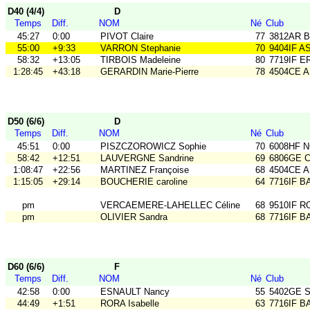
D40 (4/4)
D
Temps
Diff.
NOM
Né
Club
45:27
0:00
PIVOT Claire
77
3812AR B
55:00
+9:33
VARRON Stephanie
70
9404IF A
58:32
+13:05
TIRBOIS Madeleine
80
7719IF E
1:28:45
+43:18
GERARDIN Marie-Pierre
78
4504CE 
D50 (6/6)
D
Temps
Diff.
NOM
Né
Club
45:51
0:00
PISZCZOROWICZ Sophie
70
6008HF 
58:42
+12:51
LAUVERGNE Sandrine
69
6806GE CO
1:08:47
+22:56
MARTINEZ Françoise
68
4504CE 
1:15:05
+29:14
BOUCHERIE caroline
64
7716IF B
pm
VERCAEMERE-LAHELLEC Céline
68
9510IF R
pm
OLIVIER Sandra
68
7716IF B
D60 (6/6)
F
Temps
Diff.
NOM
Né
Club
42:58
0:00
ESNAULT Nancy
55
5402GE 
44:49
+1:51
RORA Isabelle
63
7716IF B