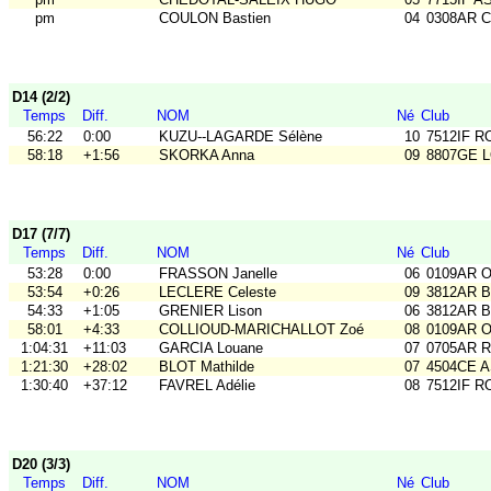
pm
COULON Bastien
04
0308AR C
D14 (2/2)
Temps
Diff.
NOM
Né
Club
56:22
0:00
KUZU--LAGARDE Sélène
10
7512IF RO
58:18
+1:56
SKORKA Anna
09
8807GE L
D17 (7/7)
Temps
Diff.
NOM
Né
Club
53:28
0:00
FRASSON Janelle
06
0109AR 
53:54
+0:26
LECLERE Celeste
09
3812AR B
54:33
+1:05
GRENIER Lison
06
3812AR B
58:01
+4:33
COLLIOUD-MARICHALLOT Zoé
08
0109AR 
1:04:31
+11:03
GARCIA Louane
07
0705AR Ra
1:21:30
+28:02
BLOT Mathilde
07
4504CE 
1:30:40
+37:12
FAVREL Adélie
08
7512IF RO
D20 (3/3)
Temps
Diff.
NOM
Né
Club