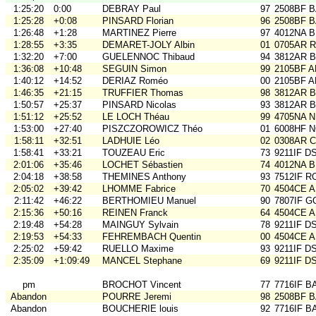
1:25:20
0:00
DEBRAY Paul
97
2508BF B
1:25:28
+0:08
PINSARD Florian
96
2508BF B
1:26:48
+1:28
MARTINEZ Pierre
97
4012NA B
1:28:55
+3:35
DEMARET-JOLY Albin
01
0705AR Ra
1:32:20
+7:00
GUELENNOC Thibaud
94
3812AR B
1:36:08
+10:48
SEGUIN Simon
99
2105BF 
1:40:12
+14:52
DERIAZ Roméo
00
2105BF 
1:46:35
+21:15
TRUFFIER Thomas
98
3812AR B
1:50:57
+25:37
PINSARD Nicolas
93
3812AR B
1:51:12
+25:52
LE LOCH Théau
99
4705NA N
1:53:00
+27:40
PISZCZOROWICZ Théo
01
6008HF 
1:58:11
+32:51
LADHUIE Léo
02
0308AR C
1:58:41
+33:21
TOUZEAU Eric
73
9211IF D
2:01:06
+35:46
LOCHET Sébastien
74
4012NA B
2:04:18
+38:58
THEMINES Anthony
93
7512IF RO
2:05:02
+39:42
LHOMME Fabrice
70
4504CE 
2:11:42
+46:22
BERTHOMIEU Manuel
90
7807IF G
2:15:36
+50:16
REINEN Franck
64
4504CE 
2:19:48
+54:28
MAINGUY Sylvain
78
9211IF D
2:19:53
+54:33
FEHREMBACH Quentin
00
4504CE 
2:25:02
+59:42
RUELLO Maxime
93
9211IF D
2:35:09
+1:09:49
MANCEL Stephane
69
9211IF D
pm
BROCHOT Vincent
77
7716IF B
Abandon
POURRE Jeremi
98
2508BF B
Abandon
BOUCHERIE louis
92
7716IF B