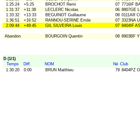
1:25:24
+5:25
BROCHOT Remi
07
7716IF B
1:31:37
+11:38
LECLERC Nicolas
06
8807GE L
1:33:32
+13:33
BEGUINOT Guillaume
08
0111AR 
1:36:51
+16:52
RANNOU-SERINE Emile
07
3323NA 
2:09:44
+49:45
GIL SILVEIRA Louis
07
9404IF A
Abandon
BOURGOIN Quentin
08
8903BF 
D (1/1)
Temps
Diff.
NOM
Né
Club
1:30:20
0:00
BRUN Matthieu
79
8404PZ 