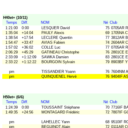
H40et+ (10/11)
Temps
Diff.
NOM
Né
Club
1:21:00
0:00
LESQUER David
75
0705AR Ra
1:35:04
+14:04
PAULY Alexis
69
1705NA 
1:38:54
+17:54
LECLERE Quentin
77
3812AR B
1:54:47
+33:47
AVIAS Fabien
74
2604AR 
1:57:02
+36:02
COLLE Luc
77
0705AR Ra
2:06:29
+45:29
GATINEAU Christophe
76
2801CE 
2:33:09
+1:12:09
SAWKA Damien
83
2801CE 
2:33:22
+1:12:22
BOURGOIN Sylvain
79
8903BF 
pm
TISSANDIER Yoann
76
7604NM A
pm
QUINQUENEL Hervé
76
9404IF A
H50et+ (6/6)
Temps
Diff.
NOM
Né
Club
1:24:39
0:00
TOUSSAINT Stéphane
70
7716IF B
1:49:35
+24:56
MONTAGARD Frédéric
72
7807IF G
pm
LAHELLEC Yann
68
9510IF R
pm
BEGUINOT Alain
72
0111AR 