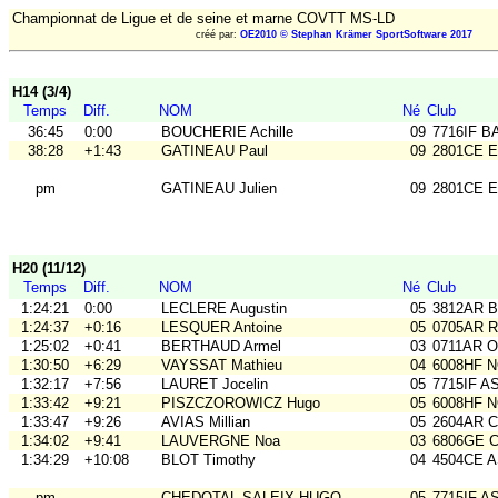
Championnat de Ligue et de seine et marne COVTT MS-LD
créé par:
OE2010 © Stephan Krämer SportSoftware 2017
H14 (3/4)
Temps
Diff.
NOM
Né
Club
36:45
0:00
BOUCHERIE Achille
09
7716IF B
38:28
+1:43
GATINEAU Paul
09
2801CE 
pm
GATINEAU Julien
09
2801CE 
H20 (11/12)
Temps
Diff.
NOM
Né
Club
1:24:21
0:00
LECLERE Augustin
05
3812AR B
1:24:37
+0:16
LESQUER Antoine
05
0705AR Ra
1:25:02
+0:41
BERTHAUD Armel
03
0711AR O
1:30:50
+6:29
VAYSSAT Mathieu
04
6008HF 
1:32:17
+7:56
LAURET Jocelin
05
7715IF A
1:33:42
+9:21
PISZCZOROWICZ Hugo
05
6008HF 
1:33:47
+9:26
AVIAS Millian
05
2604AR 
1:34:02
+9:41
LAUVERGNE Noa
03
6806GE CO
1:34:29
+10:08
BLOT Timothy
04
4504CE 
pm
CHEDOTAL-SALEIX HUGO
05
7715IF A