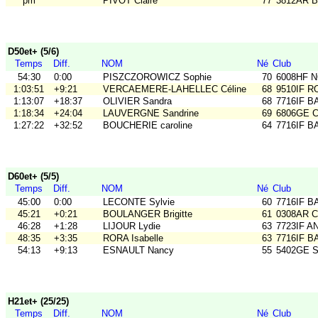
pm
PIVOT Claire
77
3812AR B
D50et+ (5/6)
Temps
Diff.
NOM
Né
Club
54:30
0:00
PISZCZOROWICZ Sophie
70
6008HF 
1:03:51
+9:21
VERCAEMERE-LAHELLEC Céline
68
9510IF R
1:13:07
+18:37
OLIVIER Sandra
68
7716IF B
1:18:34
+24:04
LAUVERGNE Sandrine
69
6806GE CO
1:27:22
+32:52
BOUCHERIE caroline
64
7716IF B
D60et+ (5/5)
Temps
Diff.
NOM
Né
Club
45:00
0:00
LECONTE Sylvie
60
7716IF B
45:21
+0:21
BOULANGER Brigitte
61
0308AR C
46:28
+1:28
LIJOUR Lydie
63
7723IF A
48:35
+3:35
RORA Isabelle
63
7716IF B
54:13
+9:13
ESNAULT Nancy
55
5402GE 
H21et+ (25/25)
Temps
Diff.
NOM
Né
Club