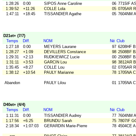
1:28:26
0:00
SIPOS Anne Caroline
06
7715IF A
1:39:52
+11:26
COLLE Lola
05
0705AR Ra
1:47:11
+18:45
TISSANDIER Agathe
05
7604NM A
D21et+ (7/7)
Temps
Diff.
NOM
Né
Club
1:27:18
0:00
MEYERS Laurane
97
6208HF B
1:28:27
+1:09
DEVILLERS Constance
98
2508BF B
1:29:31
+2:13
RUDKIEWICZ Lucie
00
2508BF B
1:31:11
+3:53
GARCIN Lou
98
3812AR B
1:35:45
+8:27
COLLE Lou
02
0705AR Ra
1:38:12
+10:54
PAULY Marianne
78
1705NA 
Abandon
PAULY Lilou
01
1705NA 
D40et+ (4/4)
Temps
Diff.
NOM
Né
Club
1:11:31
0:00
TISSANDIER Audrey
77
7604NM A
1:17:56
+6:25
BRUNDU Sarah
75
7807IF G
2:18:34
+1:07:03
GERARDIN Marie-Pierre
78
4504CE 