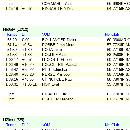
pm
COMMARET Alain
66
8904BF 
1:25:16
+0:37
PINSARD Frédéric
64
7715IF A
H60et+ (12/12)
Temps
Diff.
NOM
Né
Club
53:20
0:00
BOULANGER Didier
60
0308AR C
54:14
+0:54
ROBBE Jean-Marc
57
7723IF A
54:50
+1:30
RORA Jose
60
7716IF B
54:56
+1:36
POURRE Alain
63
2508BF B
1:00:17
+6:57
LECONTE Gilbert
60
7716IF B
1:03:49
+10:29
BOUCHERIE Pascal
62
7716IF B
1:18:42
+25:22
REUT Christian
59
7715IF A
1:28:40
+35:20
PERSE Philippe
55
7716IF B
1:39:16
+45:56
CHINCHOLE Paul
58
7807IF G
1:58:31
+1:05:11
NOY Eyal
55
7807IF G
pm
PIGACHE Eric
62
7707IF 
pm
FISCHER Frederic
61
7512IF RO
H70et+ (5/5)
Temps
Diff.
NOM
Né
Club