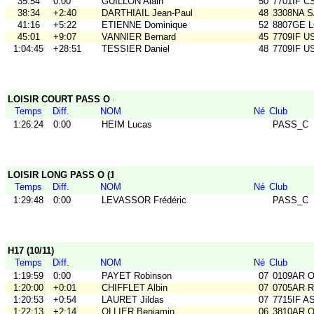
35:54
0:00
GUILLON Alain
50
7701IF C
38:34
+2:40
DARTHIAIL Jean-Paul
48
3308NA 
41:16
+5:22
ETIENNE Dominique
52
8807GE L
45:01
+9:07
VANNIER Bernard
45
7709IF 
1:04:45
+28:51
TESSIER Daniel
48
7709IF 
LOISIR COURT PASS O (1/1)
Temps
Diff.
NOM
Né
Club
1:26:24
0:00
HEIM Lucas
PASS_C
LOISIR LONG PASS O (1/1)
Temps
Diff.
NOM
Né
Club
1:29:48
0:00
LEVASSOR Frédéric
PASS_C
H17 (10/11)
Temps
Diff.
NOM
Né
Club
1:19:59
0:00
PAYET Robinson
07
0109AR 
1:20:00
+0:01
CHIFFLET Albin
07
0705AR Ra
1:20:53
+0:54
LAURET Jildas
07
7715IF A
1:22:13
+2:14
OLLIER Benjamin
06
3810AR 