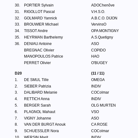
30.
PORTIER Sylvain
ADOChenôve
31.
RIGOLLOT Pascal
V.H.S.O.
32.
GOLMARD Yannick
A.B.C.O. DIJON
33.
BROUWIER Michael
VervinsO
34.
TISSOT Andre
OPA MONTIGNY
35.
HEYRMAN Barthelemy
A.S.Quetigny
36.
DENIAU Antoine
ASO
BREGNAC Olivier
COPIDO
MANOPOULOS Patrice
HAO
PERRET Olivier
O'BUGEY
D20
(11 / 11)
1.
DE SMUL Tille
OMEGA
2.
SIEBER Patrizia
INDIV
3.
DALIBARD Melanie
COColmar
4.
RETTICH Anna
INDIV
5.
BERGER Sarah
OLG MURTEN
6.
PLAGNOL Mahaut
VSO
7.
VIGNY Johanne
ASO
8.
VAN DER BURGT Anouk
CA ROSE
9.
SCHUESSLER Nora
COColmar
10.
WERSIN Marit
INDIV