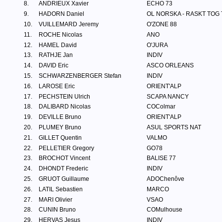
8.
ANDRIEUX Xavier
ECHO 73
9.
HADORN Daniel
OL NORSKA - RASKT TOG
10.
VUILLEMARD Jeremy
O'ZONE 88
11.
ROCHE Nicolas
ANO
12.
HAMEL David
O'JURA
13.
RATHJE Jan
INDIV
14.
DAVID Eric
ASCO ORLEANS
15.
SCHWARZENBERGER Stefan
INDIV
16.
LAROSE Eric
ORIENT'ALP
17.
PECHSTEIN Ulrich
SCAPA NANCY
18.
DALIBARD Nicolas
COColmar
19.
DEVILLE Bruno
ORIENT'ALP
20.
PLUMEY Bruno
ASUL SPORTS NAT
21.
GILLET Quentin
VALMO
22.
PELLETIER Gregory
GO78
23.
BROCHOT Vincent
BALISE 77
24.
DHONDT Frederic
INDIV
25.
GRUOT Guillaume
ADOChenôve
26.
LATIL Sebastien
MARCO
27.
MARI Olivier
VSAO
28.
CUNIN Bruno
COMulhouse
29.
HERVAS Jesus
INDIV