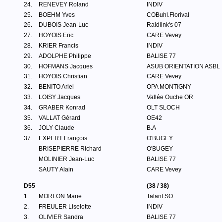
24.
RENEVEY Roland
INDIV
25.
BOEHM Yves
COBuhl.Florival
26.
DUBOIS Jean-Luc
Raidlink's 07
27.
HOYOIS Eric
CARE Vevey
28.
KRIER Francis
INDIV
29.
ADOLPHE Philippe
BALISE 77
30.
HOFMANS Jacques
ASUB ORIENTATION ASBL
31.
HOYOIS Christian
CARE Vevey
32.
BENITO Ariel
OPA MONTIGNY
33.
LOISY Jacques
Vallée Ouche OR
34.
GRABER Konrad
OLT SLOCH
35.
VALLAT Gérard
OE42
36.
JOLY Claude
B.A
37.
EXPERT François
O'BUGEY
BRISEPIERRE Richard
O'BUGEY
MOLINIER Jean-Luc
BALISE 77
SAUTY Alain
CARE Vevey
D55
(38 / 38)
1.
MORLON Marie
Talant SO
2.
FREULER Liselotte
INDIV
3.
OLIVIER Sandra
BALISE 77