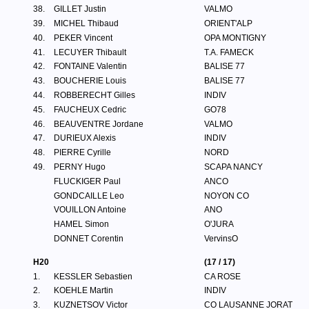
38.
GILLET Justin
VALMO
39.
MICHEL Thibaud
ORIENT'ALP
40.
PEKER Vincent
OPA MONTIGNY
41.
LECUYER Thibault
T.A. FAMECK
42.
FONTAINE Valentin
BALISE 77
43.
BOUCHERIE Louis
BALISE 77
44.
ROBBERECHT Gilles
INDIV
45.
FAUCHEUX Cedric
GO78
46.
BEAUVENTRE Jordane
VALMO
47.
DURIEUX Alexis
INDIV
48.
PIERRE Cyrille
NORD
49.
PERNY Hugo
SCAPA NANCY
FLUCKIGER Paul
ANCO
GONDCAILLE Leo
NOYON CO
VOUILLON Antoine
ANO
HAMEL Simon
O'JURA
DONNET Corentin
VervinsO
H20
(17 / 17)
1.
KESSLER Sebastien
CA ROSE
2.
KOEHLE Martin
INDIV
3.
KUZNETSOV Victor
CO LAUSANNE JORAT