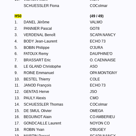
SCHUESSLER Fiona
COColmar
H50
(49 / 49)
1.
DANEL Jérôme
VALMO
2.
PANNIER Pascal
GO78
3.
VERDENAL Benoît
SCAPA NANCY
4.
BODY Jean-Laurent
ECHO 73
5.
BOBIN Philippe
O'JURA
6.
FATOUX Remy
DAUPHINE'O
7.
BRASSART Eric
O. CAENNAISE
8.
LE GLAND Christophe
ASO
9.
ROINE Emmanuel
OPA MONTIGNY
10.
BESTEL Thierry
COLE
11.
JANOD François
ECHO 73
12.
GENTAS Herve
JSO
13.
PAULY Alexis
CMO
14.
SCHUESSLER Thomas
COColmar
15.
DE SMUL Olivier
OMEGA
16.
BEGUINOT Alain
CO AMBERIEU
17.
GONDCAILLE Laurent
NOYON CO
18.
ROBIN Yvan
O'BUGEY