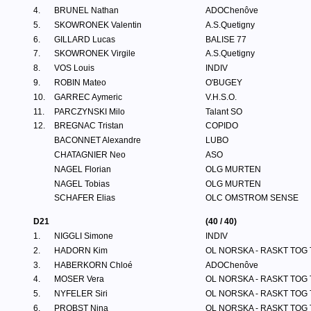
4.
BRUNEL Nathan
ADOChenôve
5.
SKOWRONEK Valentin
A.S.Quetigny
6.
GILLARD Lucas
BALISE 77
7.
SKOWRONEK Virgile
A.S.Quetigny
8.
VOS Louis
INDIV
9.
ROBIN Mateo
O'BUGEY
10.
GARREC Aymeric
V.H.S.O.
11.
PARCZYNSKI Milo
Talant SO
12.
BREGNAC Tristan
COPIDO
BACONNET Alexandre
LUBO
CHATAGNIER Neo
ASO
NAGEL Florian
OLG MURTEN
NAGEL Tobias
OLG MURTEN
SCHAFER Elias
OLC OMSTROM SENSE
D21
(40 / 40)
1.
NIGGLI Simone
INDIV
2.
HADORN Kim
OL NORSKA - RASKT TOG
3.
HABERKORN Chloé
ADOChenôve
4.
MOSER Vera
OL NORSKA - RASKT TOG
5.
NYFELER Siri
OL NORSKA - RASKT TOG
6.
PROBST Nina
OL NORSKA - RASKT TOG