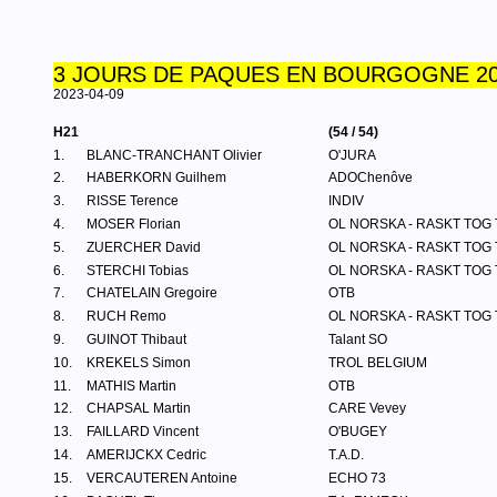
3 JOURS DE PAQUES EN BOURGOGNE 202
2023-04-09
H21
(54 / 54)
1.
BLANC-TRANCHANT Olivier
O'JURA
2.
HABERKORN Guilhem
ADOChenôve
3.
RISSE Terence
INDIV
4.
MOSER Florian
OL NORSKA - RASKT TOG
5.
ZUERCHER David
OL NORSKA - RASKT TOG
6.
STERCHI Tobias
OL NORSKA - RASKT TOG
7.
CHATELAIN Gregoire
OTB
8.
RUCH Remo
OL NORSKA - RASKT TOG
9.
GUINOT Thibaut
Talant SO
10.
KREKELS Simon
TROL BELGIUM
11.
MATHIS Martin
OTB
12.
CHAPSAL Martin
CARE Vevey
13.
FAILLARD Vincent
O'BUGEY
14.
AMERIJCKX Cedric
T.A.D.
15.
VERCAUTEREN Antoine
ECHO 73