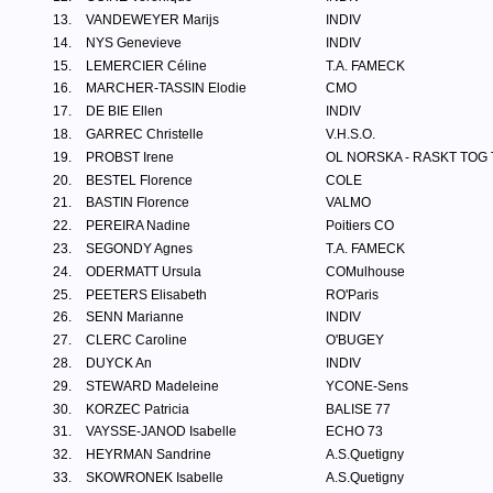
13.
VANDEWEYER Marijs
INDIV
14.
NYS Genevieve
INDIV
15.
LEMERCIER Céline
T.A. FAMECK
16.
MARCHER-TASSIN Elodie
CMO
17.
DE BIE Ellen
INDIV
18.
GARREC Christelle
V.H.S.O.
19.
PROBST Irene
OL NORSKA - RASKT TOG
20.
BESTEL Florence
COLE
21.
BASTIN Florence
VALMO
22.
PEREIRA Nadine
Poitiers CO
23.
SEGONDY Agnes
T.A. FAMECK
24.
ODERMATT Ursula
COMulhouse
25.
PEETERS Elisabeth
RO'Paris
26.
SENN Marianne
INDIV
27.
CLERC Caroline
O'BUGEY
28.
DUYCK An
INDIV
29.
STEWARD Madeleine
YCONE-Sens
30.
KORZEC Patricia
BALISE 77
31.
VAYSSE-JANOD Isabelle
ECHO 73
32.
HEYRMAN Sandrine
A.S.Quetigny
33.
SKOWRONEK Isabelle
A.S.Quetigny