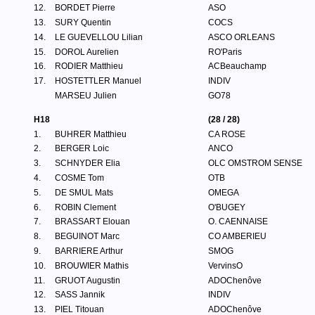
12.
BORDET Pierre
ASO
13.
SURY Quentin
COCS
14.
LE GUEVELLOU Lilian
ASCO ORLEANS
15.
DOROL Aurelien
RO'Paris
16.
RODIER Matthieu
ACBeauchamp
17.
HOSTETTLER Manuel
INDIV
MARSEU Julien
GO78
H18
(28 / 28)
1.
BUHRER Matthieu
CA ROSE
2.
BERGER Loic
ANCO
3.
SCHNYDER Elia
OLC OMSTROM SENSE
4.
COSME Tom
OTB
5.
DE SMUL Mats
OMEGA
6.
ROBIN Clement
O'BUGEY
7.
BRASSART Elouan
O. CAENNAISE
8.
BEGUINOT Marc
CO AMBERIEU
9.
BARRIERE Arthur
SMOG
10.
BROUWIER Mathis
VervinsO
11.
GRUOT Augustin
ADOChenôve
12.
SASS Jannik
INDIV
13.
PIEL Titouan
ADOChenôve