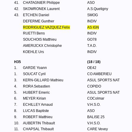
41.
CHATAGNIER Philippe
ASO
42.
SKOWRONEK Laurent
A.S.Quetigny
43.
ETCHEN Daniel
SMOG
DEFERME Gunther
INDIV
RODRIGUEZ VAZQUEZ Felix
AS IGN
RUETTI Bens
INDIV
SOUCHOIS Matthieu
GO78
AMERIJCKX Christophe
T.A.D.
KOEHLE Urs
INDIV
H35
(18 / 18)
1.
GARDE Yoann
OE42
1.
SOUCAT Cyril
CO AMBERIEU
3.
KERN-GILLARD Mathieu
ASUL SPORTS NAT
4.
RORA Sebastien
COPIDO
5.
HUBERT Emeric
ASUL SPORTS NAT
6.
MEYER Kirian
COColmar
7.
ECHILLEY Arnaud
V.H.S.O.
8.
LUCAS Baptiste
ASO
9.
ROBERT Matthieu
BALISE 25
10.
AUBERTIN Thibault
V.H.S.O.
11.
CHAPSAL Thibault
CARE Vevey