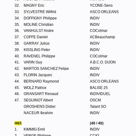
32.
MAGNY Eric
YCONE-Sens
33.
SYLVESTRE Wilfrid
ASCO ORLEANS
34.
DOFFIGNY Philippe
INDIV
35.
MOLINE Christian
INDIV
36.
VANHULST Andre
COColmar
37.
COFFE Daniel
ACBeauchamp
38.
GARRAY Julius
INDIV
39.
KISSLING Peter
INDIV
40.
RAVENEL Philippe
COColmar
41.
VARIN Guy
A.B.C.O. DIJON
42.
MARTOS SANCHEZ Felipe
INDIV
43.
FLORIN Jacques
INDIV
44.
BERNARD Raymond
ASCO ORLEANS
45.
WOLZ Patrice
BALISE 25
46.
GRANSART Renaud
INDIVIDUEL
47.
SEGUINOT Albert
OSCM
GROSHENS Didier
Talant SO
NACEUR Ibrahim
INDIV
H65
(40 / 40)
1.
KIMMIG Emil
INDIV
2.
VERGE Philippe
CCIO