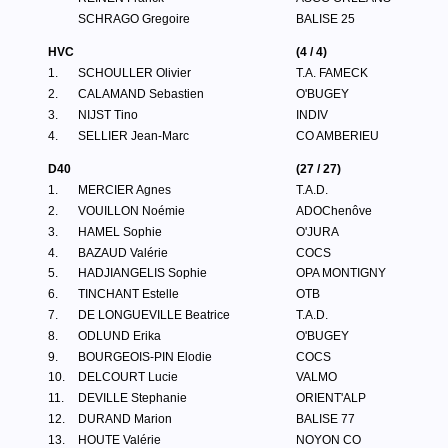
SCHRAGO Gregoire
BALISE 25
HVC
(4 / 4)
1.
SCHOULLER Olivier
T.A. FAMECK
2.
CALAMAND Sebastien
O'BUGEY
3.
NIJST Tino
INDIV
4.
SELLIER Jean-Marc
CO AMBERIEU
D40
(27 / 27)
1.
MERCIER Agnes
T.A.D.
2.
VOUILLON Noémie
ADOChenôve
3.
HAMEL Sophie
O'JURA
4.
BAZAUD Valérie
COCS
5.
HADJIANGELIS Sophie
OPA MONTIGNY
6.
TINCHANT Estelle
OTB
7.
DE LONGUEVILLE Beatrice
T.A.D.
8.
ODLUND Erika
O'BUGEY
9.
BOURGEOIS-PIN Elodie
COCS
10.
DELCOURT Lucie
VALMO
11.
DEVILLE Stephanie
ORIENT'ALP
12.
DURAND Marion
BALISE 77
13.
HOUTE Valérie
NOYON CO