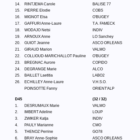
14.
RINTJEMA Carole
BALISE 77
15.
PIERRE Elodie
COBS
16.
MIGNOT Elsa
O'BUGEY
17.
GAFFURI Anne-Laure
T.A. FAMECK
18.
WODAJO Netsi
INDIV
19.
ARNOUX Anne
LO Sanchey
20.
GUIOT Jeanne
ASCO ORLEANS
21.
GIRAUD Marion
VALMO
22.
COLLIOUD-MARICHALLOT Pauline
O'BUGEY
23.
BREGNAC Aurore
COPIDO
24.
DEGRANGE Marie
ALCO
25.
BAILLET Laetitia
LABO2
26.
ECHILLEY Anne-Laure
V.H.S.O.
POINSOTTE Fanny
ORIENT'ALP
D45
(32 / 32)
1.
DESRUMAUX Marie
VALMO
2.
IMBERT Adeline
LOUP
3.
ZWIKER Katja
INDIV
4.
PAULY Marianne
CMO
5.
THENOZ Perrine
GO78
6.
BRAY Anne-Sophie
ASCO ORLEANS