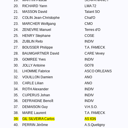
19.
MARTIN Pascal
SCAPA NANCY
20.
RICHARD Yann
LMA 72
21.
MASSON David
Talant SO
22.
COLIN Jean-Christophe
Chat'O
23.
MARCHER Wolfgang
CMO
24.
ZENEVRE Manuel
Terres d'O
25.
HENRY Stephane
COSE
26.
ZUBLIN Reto
INDIV
27.
BOUSSER Philippe
T.A. FAMECK
28.
BAUMGARTNER David
CARE Vevey
29.
GOMREE Yves
INDIV
30.
JOLLY Antoine
GO78
31.
LHOMME Fabrice
ASCO ORLEANS
32.
VOUILLON Damien
ANO
33.
CARLE Lilian
ANO
34.
ROTH Alexander
INDIV
35.
CUPERUS Johan
INDIV
36.
DEFRAIGNE Benoît
INDIV
37.
DEMAISON Guy
V.H.S.O.
38.
MAIRE Laurent
T.A. FAMECK
39.
GIL SILVEIRA Carlos
AS IGN
40.
PERRIN Jérôme
A.S.Quetigny