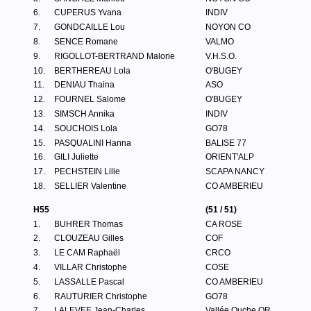
6.
CUPERUS Yvana
INDIV
7.
GONDCAILLE Lou
NOYON CO
8.
SENCE Romane
VALMO
9.
RIGOLLOT-BERTRAND Malorie
V.H.S.O.
10.
BERTHEREAU Lola
O'BUGEY
11.
DENIAU Thaina
ASO
12.
FOURNEL Salome
O'BUGEY
13.
SIMSCH Annika
INDIV
14.
SOUCHOIS Lola
GO78
15.
PASQUALINI Hanna
BALISE 77
16.
GILI Juliette
ORIENT'ALP
17.
PECHSTEIN Lilie
SCAPA NANCY
18.
SELLIER Valentine
CO AMBERIEU
H55
(51 / 51)
1.
BUHRER Thomas
CA ROSE
2.
CLOUZEAU Gilles
COF
3.
LE CAM Raphaël
CRCO
4.
VILLAR Christophe
COSE
5.
LASSALLE Pascal
CO AMBERIEU
6.
RAUTURIER Christophe
GO78
7.
LALEVEE Jean-Charles
Vallée Ouche OR