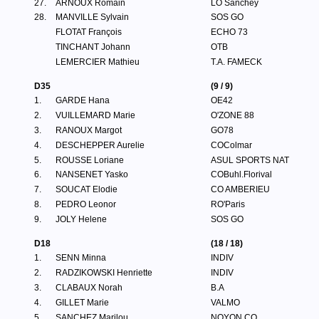
27.
ARNOUX Romain
LO Sanchey
28.
MANVILLE Sylvain
SOS GO
FLOTAT François
ECHO 73
TINCHANT Johann
OTB
LEMERCIER Mathieu
T.A. FAMECK
D35
(9 / 9)
1.
GARDE Hana
OE42
2.
VUILLEMARD Marie
O'ZONE 88
3.
RANOUX Margot
GO78
4.
DESCHEPPER Aurelie
COColmar
5.
ROUSSE Loriane
ASUL SPORTS NAT
6.
NANSENET Yasko
COBuhl.Florival
7.
SOUCAT Elodie
CO AMBERIEU
8.
PEDRO Leonor
RO'Paris
9.
JOLY Helene
SOS GO
D18
(18 / 18)
1.
SENN Minna
INDIV
2.
RADZIKOWSKI Henriette
INDIV
3.
CLABAUX Norah
B.A
4.
GILLET Marie
VALMO
5.
SANCHEZ Marilou
NOYON CO