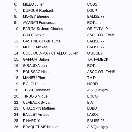
6.
MILEO Julien
COBS
7.
DUFOUR Raphaël
LOUP
8.
MOREY Etienne
BALISE 77
9.
AVVISATI Francesco
RO'Paris
10.
BARITAUX Jean-Charles
ORIENT'ALP
11.
GUIOT Alexis
ASCO ORLEANS
12.
GASTINEAU Guillaume
BALISE 77
13.
MOLLE Mickael
BALISE 77
14.
COLLIOUD-MARICHALLOT Julien
O'BUGEY
15.
GAFFURI Julien
T.A. FAMECK
16.
GIRAUD Alban
RO'Paris
17.
BOUSSAC Nicolas
ASCO ORLEANS
18.
MAHIEU Pierre
T.A.D.
19.
BIALOU Julien
NORD
20.
TESSE Jonathan
A.S.Quetigny
20.
TIRBOIS Miguel
ERCO
22.
CLABAUX Sylvain
B.A
23.
CHALOPIN Mathieu
LUBO
24.
BAILLET Arnaud
LABO2
25.
PINARD Yann
BALISE 25
26.
BRAQUEHAIS Nicolas
A.S.Quetigny