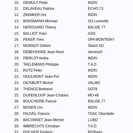
10.
DEWULF Peter
INDIV
11.
DELAVEAU Patrice
ECHO 73
12.
ZINNIKER Urs
INDIV
13.
BOHSMANN Michael
SO Luneville
14.
HEROUARD Thierry
BALISE 77
15.
BALLIOT Yvan
ASO
16.
PEKER Yves
OPA MONTIGNY
17.
MONNOT Gilbert
Talant SO
18.
DEBEHOGNE Jean-Noel
VervinsO
19.
PIERLOT Andre
INDIV
20.
TAELEMANS Philippe
T.A.D.
21.
RUTZ Peter
INDIV
22.
HOULMONT Jean-Pol
INDIV
23.
DICKBURT Michel
VALMO
24.
THENOZ Bertrand
GO78
25.
DUPENLOUP Jean-Charles
MO-48
26.
BOUCHERIE Pascal
BALISE 77
27.
MOSER Urs
INDIV
28.
FAUVEL Francis
TOAC Orientatio
29.
BACONNET Jean-Michel
LUBO
30.
IMBRECHTS Christian
T.A.D.
31.
FISCHER Frederic
RO'Paris