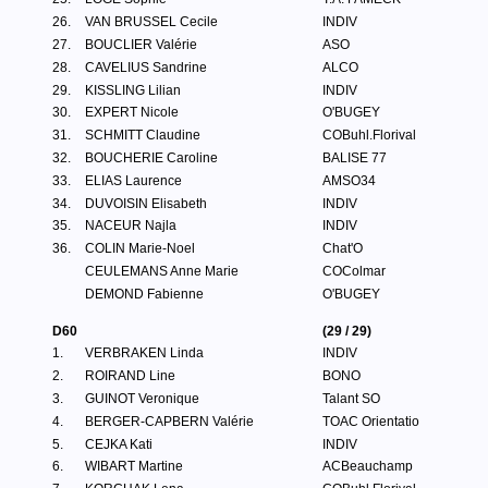
26.
VAN BRUSSEL Cecile
INDIV
27.
BOUCLIER Valérie
ASO
28.
CAVELIUS Sandrine
ALCO
29.
KISSLING Lilian
INDIV
30.
EXPERT Nicole
O'BUGEY
31.
SCHMITT Claudine
COBuhl.Florival
32.
BOUCHERIE Caroline
BALISE 77
33.
ELIAS Laurence
AMSO34
34.
DUVOISIN Elisabeth
INDIV
35.
NACEUR Najla
INDIV
36.
COLIN Marie-Noel
Chat'O
CEULEMANS Anne Marie
COColmar
DEMOND Fabienne
O'BUGEY
D60
(29 / 29)
1.
VERBRAKEN Linda
INDIV
2.
ROIRAND Line
BONO
3.
GUINOT Veronique
Talant SO
4.
BERGER-CAPBERN Valérie
TOAC Orientatio
5.
CEJKA Kati
INDIV
6.
WIBART Martine
ACBeauchamp