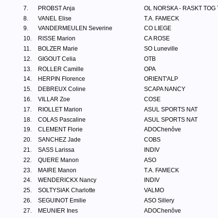
7.
PROBST Anja
OL NORSKA - RASKT TOG
8.
VANEL Elise
T.A. FAMECK
9.
VANDERMEULEN Severine
CO LIEGE
10.
RISSE Marion
CA ROSE
11.
BOLZER Marie
SO Luneville
12.
GIGOUT Celia
OTB
13.
ROLLER Camille
OPA
14.
HERPIN Florence
ORIENT'ALP
15.
DEBREUX Coline
SCAPA NANCY
16.
VILLAR Zoe
COSE
17.
RIOLLET Marion
ASUL SPORTS NAT
18.
COLAS Pascaline
ASUL SPORTS NAT
19.
CLEMENT Florie
ADOChenôve
20.
SANCHEZ Jade
COBS
21.
SASS Larissa
INDIV
22.
QUERE Manon
ASO
23.
MAIRE Manon
T.A. FAMECK
24.
WENDERICKX Nancy
INDIV
25.
SOLTYSIAK Charlotte
VALMO
26.
SEGUINOT Emilie
ASO Sillery
27.
MEUNIER Ines
ADOChenôve