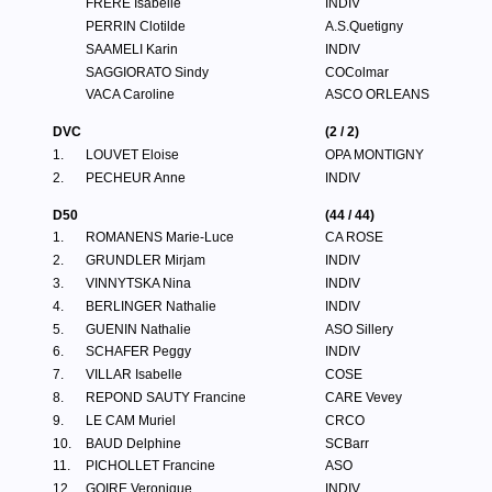
FRERE Isabelle
INDIV
PERRIN Clotilde
A.S.Quetigny
SAAMELI Karin
INDIV
SAGGIORATO Sindy
COColmar
VACA Caroline
ASCO ORLEANS
DVC
(2 / 2)
1.
LOUVET Eloise
OPA MONTIGNY
2.
PECHEUR Anne
INDIV
D50
(44 / 44)
1.
ROMANENS Marie-Luce
CA ROSE
2.
GRUNDLER Mirjam
INDIV
3.
VINNYTSKA Nina
INDIV
4.
BERLINGER Nathalie
INDIV
5.
GUENIN Nathalie
ASO Sillery
6.
SCHAFER Peggy
INDIV
7.
VILLAR Isabelle
COSE
8.
REPOND SAUTY Francine
CARE Vevey
9.
LE CAM Muriel
CRCO
10.
BAUD Delphine
SCBarr
11.
PICHOLLET Francine
ASO
12.
GOIRE Veronique
INDIV