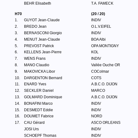
BEHR Elisabeth
T.A. FAMECK
H70
(20 / 20)
1.
GUYOT Jean-Claude
INDIV
2.
BREDO Jean
O.L.V.EIFEL
3.
BERNASCONI Giorgio
INDIV
4.
MENUT Jean-Claude
BOA Albi
5.
PREVOST Patrick
OPA MONTIGNY
6.
KELLENS Jean-Pierre
KOL
7.
WENS Frans
INDIV
8.
MANO Claudio
Vallée Ouche OR
9.
MAKOVICKA Libor
COColmar
10.
DARGENTON Bernard
COTS
11.
ENARD Yves
A.B.C.O. DIJON
12.
SECKLER Daniel
MARCO
13.
GOLMARD Dominique
A.B.C.O. DIJON
14.
BONAFINI Marco
INDIV
15.
DESMEDT Eddie
INDIV
16.
DOUMET Fabrice
NORD
17.
CAU Gérard
ASCO ORLEANS
JOSI Urs
INDIV
SCHOEPF Thomas
INDIV