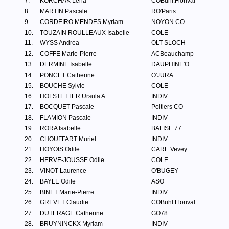
7.
KORCHAK Lena
COBuhl.Florival
8.
MARTIN Pascale
RO'Paris
9.
CORDEIRO MENDES Myriam
NOYON CO
10.
TOUZAIN ROULLEAUX Isabelle
COLE
11.
WYSS Andrea
OLT SLOCH
12.
COFFE Marie-Pierre
ACBeauchamp
13.
DERMINE Isabelle
DAUPHINE'O
14.
PONCET Catherine
O'JURA
15.
BOUCHE Sylvie
COLE
16.
HOFSTETTER Ursula A.
INDIV
17.
BOCQUET Pascale
Poitiers CO
18.
FLAMION Pascale
INDIV
19.
RORA Isabelle
BALISE 77
20.
CHOUFFART Muriel
INDIV
21.
HOYOIS Odile
CARE Vevey
22.
HERVE-JOUSSE Odile
COLE
23.
VINOT Laurence
O'BUGEY
24.
BAYLE Odile
ASO
25.
BINET Marie-Pierre
INDIV
26.
GREVET Claudie
COBuhl.Florival
27.
DUTERAGE Catherine
GO78
28.
BRUYNINCKX Myriam
INDIV