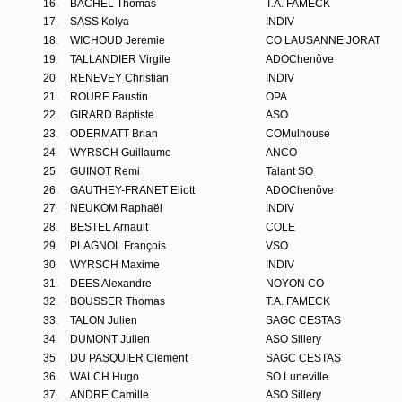
16.
BACHEL Thomas
T.A. FAMECK
17.
SASS Kolya
INDIV
18.
WICHOUD Jeremie
CO LAUSANNE JORAT
19.
TALLANDIER Virgile
ADOChenôve
20.
RENEVEY Christian
INDIV
21.
ROURE Faustin
OPA
22.
GIRARD Baptiste
ASO
23.
ODERMATT Brian
COMulhouse
24.
WYRSCH Guillaume
ANCO
25.
GUINOT Remi
Talant SO
26.
GAUTHEY-FRANET Eliott
ADOChenôve
27.
NEUKOM Raphaël
INDIV
28.
BESTEL Arnault
COLE
29.
PLAGNOL François
VSO
30.
WYRSCH Maxime
INDIV
31.
DEES Alexandre
NOYON CO
32.
BOUSSER Thomas
T.A. FAMECK
33.
TALON Julien
SAGC CESTAS
34.
DUMONT Julien
ASO Sillery
35.
DU PASQUIER Clement
SAGC CESTAS
36.
WALCH Hugo
SO Luneville
37.
ANDRE Camille
ASO Sillery