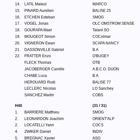
14.
LATIL Maieul
MARCO
15.
PINARD Aurelien
BALISE 25
16.
ETCHEN Esteban
SMOG
17.
VOGEL Jonas
OLC OMSTROM SENSE
18.
GOURAPA Mael
Talant SO
19.
MOUGEOT Simon
COColmar
20.
VIGNERON Ewan
SCAPA NANCY
21.
DASSONVILLE Gabriel
B.A
22.
FRATTER Enzo
O'BUGEY
FLECK Thomas
OTB
JACOBERGER Camille
A.B.C.O. DIJON
CHABE Luca
B.A
HEROUARD Rudi
BALISE 77
LECLERC Nicolas
LO Sanchey
SANCHEZ Martin
COBS
H40
(31 / 31)
1.
BARRIERE Matthieu
SMOG
2.
LEONARDON Joachim
ORIENT'ALP
2.
LOCATELLI Yann
COCS
4.
ZWIKER Daniel
INDIV
5.
BREGNAC Xavier
ASO