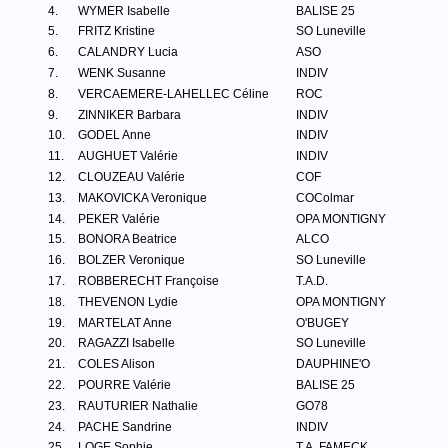
4.
WYMER Isabelle
BALISE 25
5.
FRITZ Kristine
SO Luneville
6.
CALANDRY Lucia
ASO
7.
WENK Susanne
INDIV
8.
VERCAEMERE-LAHELLEC Céline
ROC
9.
ZINNIKER Barbara
INDIV
10.
GODEL Anne
INDIV
11.
AUGHUET Valérie
INDIV
12.
CLOUZEAU Valérie
COF
13.
MAKOVICKA Veronique
COColmar
14.
PEKER Valérie
OPA MONTIGNY
15.
BONORA Beatrice
ALCO
16.
BOLZER Veronique
SO Luneville
17.
ROBBERECHT Françoise
T.A.D.
18.
THEVENON Lydie
OPA MONTIGNY
19.
MARTELAT Anne
O'BUGEY
20.
RAGAZZI Isabelle
SO Luneville
21.
COLES Alison
DAUPHINE'O
22.
POURRE Valérie
BALISE 25
23.
RAUTURIER Nathalie
GO78
24.
PACHE Sandrine
INDIV
25.
LOGE Sophie
T.A. FAMECK