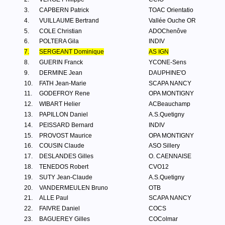
3.
CAPBERN Patrick
TOAC Orientatio
4.
VUILLAUME Bertrand
Vallée Ouche OR
5.
COLE Christian
ADOChenôve
6.
POLTERA Gila
INDIV
7.
SERGEANT Dominique
AS IGN
8.
GUERIN Franck
YCONE-Sens
9.
DERMINE Jean
DAUPHINE'O
10.
FATH Jean-Marie
SCAPA NANCY
11.
GODEFROY Rene
OPA MONTIGNY
12.
WIBART Helier
ACBeauchamp
13.
PAPILLON Daniel
A.S.Quetigny
14.
PEISSARD Bernard
INDIV
15.
PROVOST Maurice
OPA MONTIGNY
16.
COUSIN Claude
ASO Sillery
17.
DESLANDES Gilles
O. CAENNAISE
18.
TENEDOS Robert
CVO12
19.
SUTY Jean-Claude
A.S.Quetigny
20.
VANDERMEULEN Bruno
OTB
21.
ALLE Paul
SCAPA NANCY
22.
FAIVRE Daniel
COCS
23.
BAGUEREY Gilles
COColmar