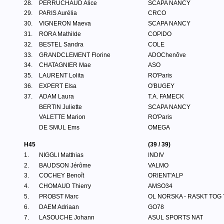
28.
PERRUCHAUD Alice
SCAPA NANCY
29.
PARIS Aurélia
CRCO
30.
VIGNERON Maeva
SCAPA NANCY
31.
RORA Mathilde
COPIDO
32.
BESTEL Sandra
COLE
33.
GRANDCLEMENT Florine
ADOChenôve
34.
CHATAGNIER Mae
ASO
35.
LAURENT Lolita
RO'Paris
36.
EXPERT Elsa
O'BUGEY
37.
ADAM Laura
T.A. FAMECK
BERTIN Juliette
SCAPA NANCY
VALETTE Marion
RO'Paris
DE SMUL Ems
OMEGA
H45
(39 / 39)
1.
NIGGLI Matthias
INDIV
2.
BAUDSON Jérôme
VALMO
3.
COCHEY Benoît
ORIENT'ALP
4.
CHOMAUD Thierry
AMSO34
5.
PROBST Marc
OL NORSKA - RASKT TOG
6.
DAEM Adriaan
GO78
7.
LASOUCHE Johann
ASUL SPORTS NAT