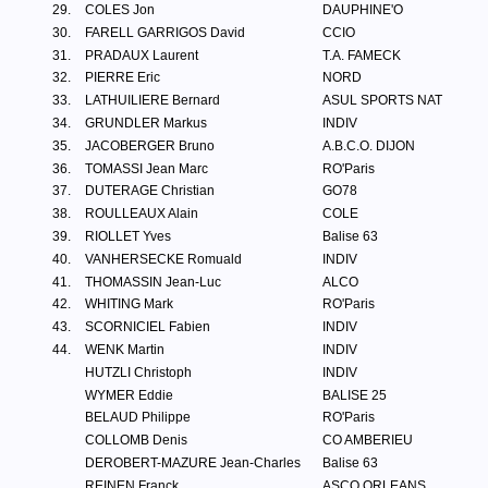
29.
COLES Jon
DAUPHINE'O
30.
FARELL GARRIGOS David
CCIO
31.
PRADAUX Laurent
T.A. FAMECK
32.
PIERRE Eric
NORD
33.
LATHUILIERE Bernard
ASUL SPORTS NAT
34.
GRUNDLER Markus
INDIV
35.
JACOBERGER Bruno
A.B.C.O. DIJON
36.
TOMASSI Jean Marc
RO'Paris
37.
DUTERAGE Christian
GO78
38.
ROULLEAUX Alain
COLE
39.
RIOLLET Yves
Balise 63
40.
VANHERSECKE Romuald
INDIV
41.
THOMASSIN Jean-Luc
ALCO
42.
WHITING Mark
RO'Paris
43.
SCORNICIEL Fabien
INDIV
44.
WENK Martin
INDIV
HUTZLI Christoph
INDIV
WYMER Eddie
BALISE 25
BELAUD Philippe
RO'Paris
COLLOMB Denis
CO AMBERIEU
DEROBERT-MAZURE Jean-Charles
Balise 63
REINEN Franck
ASCO ORLEANS