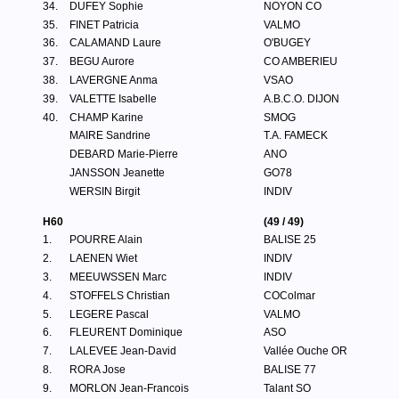
34.
DUFEY Sophie
NOYON CO
35.
FINET Patricia
VALMO
36.
CALAMAND Laure
O'BUGEY
37.
BEGU Aurore
CO AMBERIEU
38.
LAVERGNE Anma
VSAO
39.
VALETTE Isabelle
A.B.C.O. DIJON
40.
CHAMP Karine
SMOG
MAIRE Sandrine
T.A. FAMECK
DEBARD Marie-Pierre
ANO
JANSSON Jeanette
GO78
WERSIN Birgit
INDIV
H60
(49 / 49)
1.
POURRE Alain
BALISE 25
2.
LAENEN Wiet
INDIV
3.
MEEUWSSEN Marc
INDIV
4.
STOFFELS Christian
COColmar
5.
LEGERE Pascal
VALMO
6.
FLEURENT Dominique
ASO
7.
LALEVEE Jean-David
Vallée Ouche OR
8.
RORA Jose
BALISE 77
9.
MORLON Jean-Francois
Talant SO