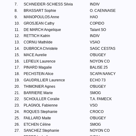
7.
SCHNEIDER-SCHIESS Silvia
INDIV
8.
BRASSART Sophie
O. CAENNAISE
9.
MANOPOULOS Anne
HAO
10.
GROSJEAN Cathy
COPIDO
11.
DE MARCH Angelique
Talant SO
12.
RETTICH Katrin
INDIV
13.
CORNU Mathilde
VSAO
14.
DUBROCA Christele
SAGC CESTAS
15.
MACE Aurelie
O'BUGEY
16.
LEFIEUX Laurence
NOYON CO
17.
PINARD Magalie
BALISE 25
18.
PECHSTEIN Alice
SCAPA NANCY
19.
GAUDRILLIER Laurence
ECHO 73
20.
THIMONIER Agnes
O'BUGEY
21.
BARRIERE Marie
SMOG
22.
SCHOULLER Coralie
T.A. FAMECK
23.
PLAGNOL Fabienne
VSO
24.
ROQUES Stephanie
CROCO
25.
FAILLARD Maite
O'BUGEY
26.
ETCHEN Céline
SMOG
27.
SANCHEZ Stephanie
NOYON CO