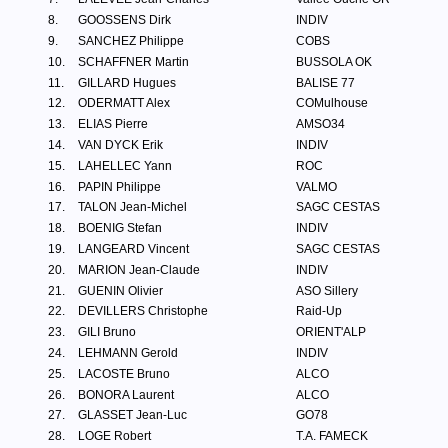
8.
GOOSSENS Dirk
INDIV
9.
SANCHEZ Philippe
COBS
10.
SCHAFFNER Martin
BUSSOLA OK
11.
GILLARD Hugues
BALISE 77
12.
ODERMATT Alex
COMulhouse
13.
ELIAS Pierre
AMSO34
14.
VAN DYCK Erik
INDIV
15.
LAHELLEC Yann
ROC
16.
PAPIN Philippe
VALMO
17.
TALON Jean-Michel
SAGC CESTAS
18.
BOENIG Stefan
INDIV
19.
LANGEARD Vincent
SAGC CESTAS
20.
MARION Jean-Claude
INDIV
21.
GUENIN Olivier
ASO Sillery
22.
DEVILLERS Christophe
Raid-Up
23.
GILI Bruno
ORIENT'ALP
24.
LEHMANN Gerold
INDIV
25.
LACOSTE Bruno
ALCO
26.
BONORA Laurent
ALCO
27.
GLASSET Jean-Luc
GO78
28.
LOGE Robert
T.A. FAMECK