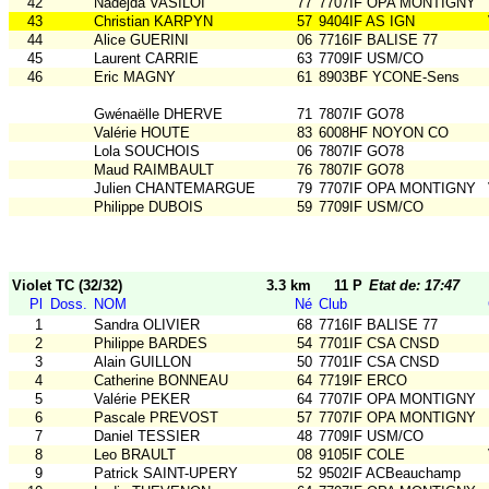
42
Nadejda VASILOI
77
7707IF OPA MONTIGNY
43
Christian KARPYN
57
9404IF AS IGN
44
Alice GUERINI
06
7716IF BALISE 77
45
Laurent CARRIE
63
7709IF USM/CO
46
Eric MAGNY
61
8903BF YCONE-Sens
Gwénaëlle DHERVE
71
7807IF GO78
Valérie HOUTE
83
6008HF NOYON CO
Lola SOUCHOIS
06
7807IF GO78
Maud RAIMBAULT
76
7807IF GO78
Julien CHANTEMARGUE
79
7707IF OPA MONTIGNY
Philippe DUBOIS
59
7709IF USM/CO
Violet TC (32/32)
3.3 km
11 P
Etat de: 17:47
Pl
Doss.
NOM
Né
Club
1
Sandra OLIVIER
68
7716IF BALISE 77
2
Philippe BARDES
54
7701IF CSA CNSD
3
Alain GUILLON
50
7701IF CSA CNSD
4
Catherine BONNEAU
64
7719IF ERCO
5
Valérie PEKER
64
7707IF OPA MONTIGNY
6
Pascale PREVOST
57
7707IF OPA MONTIGNY
7
Daniel TESSIER
48
7709IF USM/CO
8
Leo BRAULT
08
9105IF COLE
9
Patrick SAINT-UPERY
52
9502IF ACBeauchamp