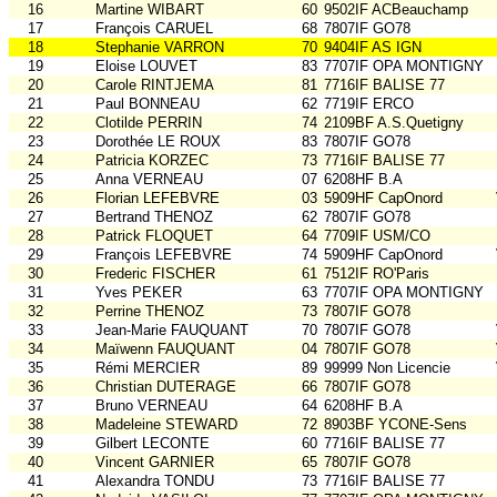
16
Martine WIBART
60
9502IF ACBeauchamp
17
François CARUEL
68
7807IF GO78
18
Stephanie VARRON
70
9404IF AS IGN
19
Eloise LOUVET
83
7707IF OPA MONTIGNY
20
Carole RINTJEMA
81
7716IF BALISE 77
21
Paul BONNEAU
62
7719IF ERCO
22
Clotilde PERRIN
74
2109BF A.S.Quetigny
23
Dorothée LE ROUX
83
7807IF GO78
24
Patricia KORZEC
73
7716IF BALISE 77
25
Anna VERNEAU
07
6208HF B.A
26
Florian LEFEBVRE
03
5909HF CapOnord
27
Bertrand THENOZ
62
7807IF GO78
28
Patrick FLOQUET
64
7709IF USM/CO
29
François LEFEBVRE
74
5909HF CapOnord
30
Frederic FISCHER
61
7512IF RO'Paris
31
Yves PEKER
63
7707IF OPA MONTIGNY
32
Perrine THENOZ
73
7807IF GO78
33
Jean-Marie FAUQUANT
70
7807IF GO78
34
Maïwenn FAUQUANT
04
7807IF GO78
35
Rémi MERCIER
89
99999 Non Licencie
36
Christian DUTERAGE
66
7807IF GO78
37
Bruno VERNEAU
64
6208HF B.A
38
Madeleine STEWARD
72
8903BF YCONE-Sens
39
Gilbert LECONTE
60
7716IF BALISE 77
40
Vincent GARNIER
65
7807IF GO78
41
Alexandra TONDU
73
7716IF BALISE 77