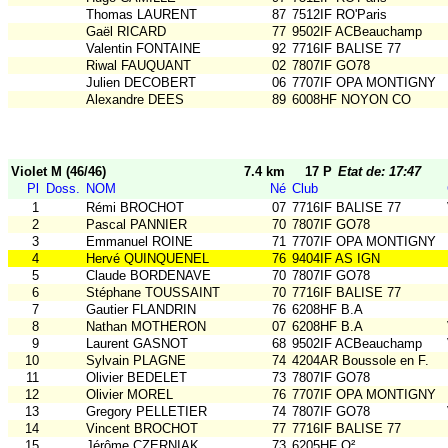
Thomas LAURENT
87
7512IF RO'Paris
Gaël RICARD
77
9502IF ACBeauchamp
Valentin FONTAINE
92
7716IF BALISE 77
Riwal FAUQUANT
02
7807IF GO78
Julien DECOBERT
06
7707IF OPA MONTIGNY
Alexandre DEES
89
6008HF NOYON CO
Violet M (46/46)
7.4 km
17 P
Etat de: 17:47
Pl
Doss.
NOM
Né
Club
1
Rémi BROCHOT
07
7716IF BALISE 77
2
Pascal PANNIER
70
7807IF GO78
3
Emmanuel ROINE
71
7707IF OPA MONTIGNY
4
Hervé QUINQUENEL
76
9404IF AS IGN
5
Claude BORDENAVE
70
7807IF GO78
6
Stéphane TOUSSAINT
70
7716IF BALISE 77
7
Gautier FLANDRIN
76
6208HF B.A
8
Nathan MOTHERON
07
6208HF B.A
9
Laurent GASNOT
68
9502IF ACBeauchamp
10
Sylvain PLAGNE
74
4204AR Boussole en F.
11
Olivier BEDELET
73
7807IF GO78
12
Olivier MOREL
76
7707IF OPA MONTIGNY
13
Gregory PELLETIER
74
7807IF GO78
14
Vincent BROCHOT
77
7716IF BALISE 77
15
Jérôme CZERNIAK
73
6205HF O²