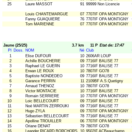
25
Laure MASSOT
91
99999 Non Licencie
Louis CHANTEMARGUE
07
7707IF OPA MONTIGNY
Fanny GUAQUIERE
76
7707IF OPA MONTIGNY
Tom MARIENNE
07
7707IF OPA MONTIGNY
Jaune (25/25)
3.7 km
11 P
Etat de: 17:47
Pl
Doss.
NOM
Né
Club
1
Elise DUFOUR
10
2606AR LOUP
2
Achille BOUCHERIE
09
7716IF BALISE 77
3
Raphael LE GUERN
10
7716IF BALISE 77
4
Erwan LE ROUX
10
7807IF GO78
5
Baptiste NONDEDEO
09
7716IF BALISE 77
6
Garance PERRIN
11
2109BF A.S.Quetigny
7
Arnaud THENOZ
10
7807IF GO78
8
Victor MONTACIE
10
7716IF BALISE 77
9
Romain SERRIERE
10
7707IF OPA MONTIGNY
10
Loic BELLECOURT
09
7716IF BALISE 77
11
Noé MARTIN ZERROUKI
09
7716IF BALISE 77
12
Hugo ZYLA
09
7707IF OPA MONTIGNY
13
Sébastien BELLECOURT
78
7716IF BALISE 77
14
Apolline TROUILLER
06
7707IF OPA MONTIGNY
15
Oriane DENAT
79
7807IF GO78
16
Leander RICARD BORCHORST
10
9502IF ACBeauchamp