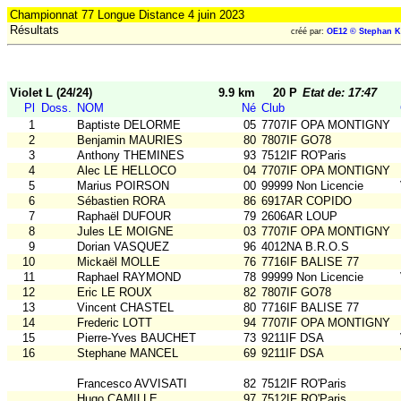
Championnat 77 Longue Distance 4 juin 2023
Résultats
créé par:
OE12 © Stephan K
Violet L (24/24)
9.9 km
20 P
Etat de: 17:47
Pl
Doss.
NOM
Né
Club
1
Baptiste DELORME
05
7707IF OPA MONTIGNY
2
Benjamin MAURIES
80
7807IF GO78
3
Anthony THEMINES
93
7512IF RO'Paris
4
Alec LE HELLOCO
04
7707IF OPA MONTIGNY
5
Marius POIRSON
00
99999 Non Licencie
6
Sébastien RORA
86
6917AR COPIDO
7
Raphaël DUFOUR
79
2606AR LOUP
8
Jules LE MOIGNE
03
7707IF OPA MONTIGNY
9
Dorian VASQUEZ
96
4012NA B.R.O.S
10
Mickaël MOLLE
76
7716IF BALISE 77
11
Raphael RAYMOND
78
99999 Non Licencie
12
Eric LE ROUX
82
7807IF GO78
13
Vincent CHASTEL
80
7716IF BALISE 77
14
Frederic LOTT
94
7707IF OPA MONTIGNY
15
Pierre-Yves BAUCHET
73
9211IF DSA
16
Stephane MANCEL
69
9211IF DSA
Francesco AVVISATI
82
7512IF RO'Paris
Hugo CAMILLE
97
7512IF RO'Paris