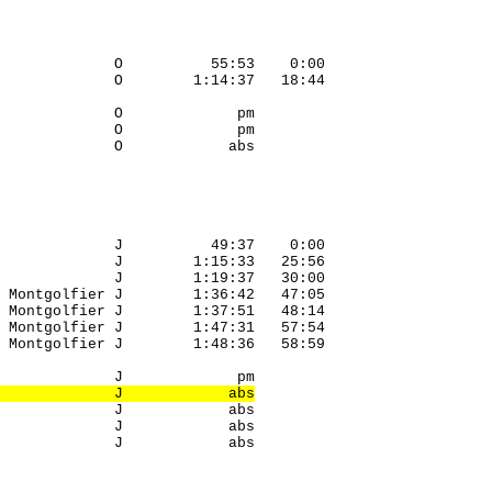
             O          55:53    0:00 

             O        1:14:37   18:44 

             O             pm         

             O             pm         

             O            abs         

             J          49:37    0:00 

             J        1:15:33   25:56 

             J        1:19:37   30:00 

 Montgolfier J        1:36:42   47:05 

 Montgolfier J        1:37:51   48:14 

 Montgolfier J        1:47:31   57:54 

 Montgolfier J        1:48:36   58:59 

             J             pm         

             J            abs
             J            abs         

             J            abs         

             J            abs         
