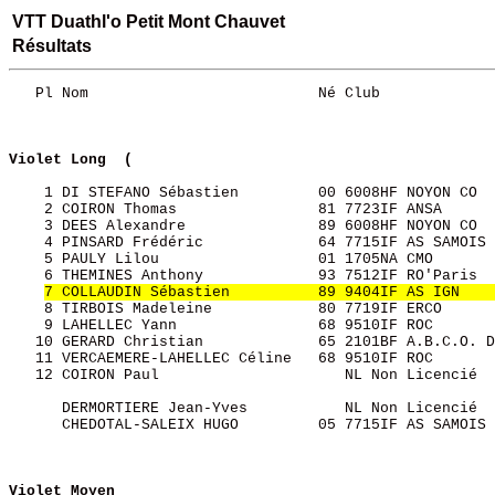
VTT Duathl'o Petit Mont Chauvet
Résultats
   Pl Nom                          Né Club             
Violet Long  (
    1 DI STEFANO Sébastien         00 6008HF NOYON CO  
    2 COIRON Thomas                81 7723IF ANSA      
    3 DEES Alexandre               89 6008HF NOYON CO  
    4 PINSARD Frédéric             64 7715IF AS SAMOIS 
    5 PAULY Lilou                  01 1705NA CMO       
    6 THEMINES Anthony             93 7512IF RO'Paris  
7 COLLAUDIN Sébastien          89 9404IF AS IGN    
    8 TIRBOIS Madeleine            80 7719IF ERCO      
    9 LAHELLEC Yann                68 9510IF ROC       
   10 GERARD Christian             65 2101BF A.B.C.O. D
   11 VERCAEMERE-LAHELLEC Céline   68 9510IF ROC       
   12 COIRON Paul                     NL Non Licencié  
      DERMORTIERE Jean-Yves           NL Non Licencié  
      CHEDOTAL-SALEIX HUGO         05 7715IF AS SAMOIS 
Violet Moyen  