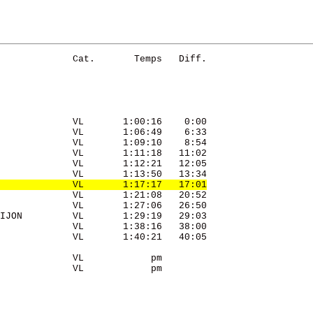
             Cat.       Temps   Diff. 

             VL       1:00:16    0:00 

             VL       1:06:49    6:33 

             VL       1:09:10    8:54 

             VL       1:11:18   11:02 

             VL       1:12:21   12:05 

             VL       1:13:50   13:34 

             VL       1:17:17   17:01
             VL       1:21:08   20:52 

             VL       1:27:06   26:50 

IJON         VL       1:29:19   29:03 

             VL       1:38:16   38:00 

             VL       1:40:21   40:05 

             VL            pm         

             VL            pm         
