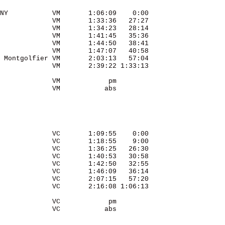
NY           VM       1:06:09    0:00 

             VM       1:33:36   27:27 

             VM       1:34:23   28:14 

             VM       1:41:45   35:36 

             VM       1:44:50   38:41 

             VM       1:47:07   40:58 

 Montgolfier VM       2:03:13   57:04 

             VM       2:39:22 1:33:13 

             VM            pm         

             VM           abs         

             VC       1:09:55    0:00 

             VC       1:18:55    9:00 

             VC       1:36:25   26:30 

             VC       1:40:53   30:58 

             VC       1:42:50   32:55 

             VC       1:46:09   36:14 

             VC       2:07:15   57:20 

             VC       2:16:08 1:06:13 

             VC            pm         

             VC           abs         
