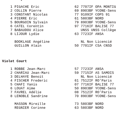
    1 PIGACHE Eric                 62 7707IF OPA MONTIG
    2 COLLIN Pierre                69 8903BF YCONE-Sens
    3 CONSTANT Nicolas             77 9109IF COPS 91   
    4 PIERRE Eric                  61 5803BF NORD      
    5 BOURGOIN Sylvain             79 8903BF YCONE-Sens
    6 CATEL Corentin               97 7716IF BALISE 77 
    7 BABAUDOU Alice                  UNSS UNSS Collège
    8 LIJOUR Lydie                 63 7723IF ANSA      
      BOOKLAGE Angéline               NL Non Licencié  
      GUILLON Alain                50 7701IF CSA CNSD  
Violet Court  
    1 ROBBE Jean-Marc              57 7723IF ANSA      
    2 CHARIAU Jean-Marc            59 7715IF AS SAMOIS 
    3 DELHAYE Benoit                  NL Non Licencié  
    4 FISCHER Frederic             61 7512IF RO'Paris  
    5 CHAFI Yanis                  07 7716IF BALISE 77 
    6 LOUAT Aime                   50 8903BF YCONE-Sens
    7 FAVREL Adélie                08 7512IF RO'Paris  
    8 LENOBLE Sandrine             70 8903BF YCONE-Sens
      MASSON Mireille              73 5803BF NORD      
      REGNIER Corinne              63 5803BF NORD      