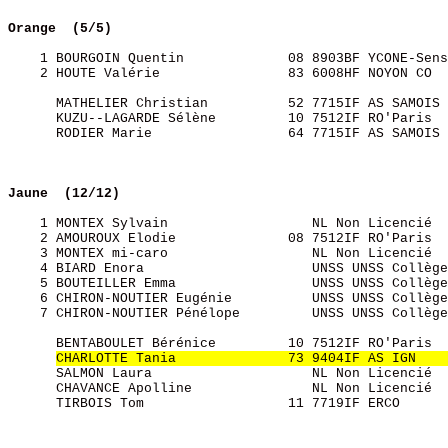
Orange  (5/5) 
    1 BOURGOIN Quentin             08 8903BF YCONE-Sens
    2 HOUTE Valérie                83 6008HF NOYON CO  
      MATHELIER Christian          52 7715IF AS SAMOIS 
      KUZU--LAGARDE Sélène         10 7512IF RO'Paris  
      RODIER Marie                 64 7715IF AS SAMOIS 
Jaune  (12/12)
    1 MONTEX Sylvain                  NL Non Licencié  
    2 AMOUROUX Elodie              08 7512IF RO'Paris  
    3 MONTEX mi-caro                  NL Non Licencié  
    4 BIARD Enora                     UNSS UNSS Collège
    5 BOUTEILLER Emma                 UNSS UNSS Collège
    6 CHIRON-NOUTIER Eugénie          UNSS UNSS Collège
    7 CHIRON-NOUTIER Pénélope         UNSS UNSS Collège
      BENTABOULET Bérénice         10 7512IF RO'Paris  
CHARLOTTE Tania              73 9404IF AS IGN    
      SALMON Laura                    NL Non Licencié  
      CHAVANCE Apolline               NL Non Licencié  
      TIRBOIS Tom                  11 7719IF ERCO      