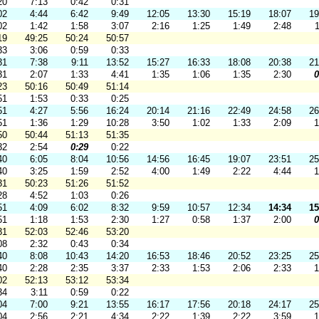
20
7:13
0:42
0:31
02
4:44
6:42
9:49
12:05
13:30
15:19
18:07
19
02
1:42
1:58
3:07
2:16
1:25
1:49
2:48
1
19
49:25
50:24
50:57
33
3:06
0:59
0:33
31
7:38
9:11
13:52
15:27
16:33
18:08
20:38
21
31
2:07
1:33
4:41
1:35
1:06
1:35
2:30
0
23
50:16
50:49
51:14
51
1:53
0:33
0:25
51
4:27
5:56
16:24
20:14
21:16
22:49
24:58
26
51
1:36
1:29
10:28
3:50
1:02
1:33
2:09
1
50
50:44
51:13
51:35
32
2:54
0:29
0:22
40
6:05
8:04
10:56
14:56
16:45
19:07
23:51
25
40
3:25
1:59
2:52
4:00
1:49
2:22
4:44
1
31
50:23
51:26
51:52
28
4:52
1:03
0:26
51
4:09
6:02
8:32
9:59
10:57
12:34
14:34
15
51
1:18
1:53
2:30
1:27
0:58
1:37
2:00
0
31
52:03
52:46
53:20
08
2:32
0:43
0:34
40
8:08
10:43
14:20
16:53
18:46
20:52
23:25
25
40
2:28
2:35
3:37
2:33
1:53
2:06
2:33
1
02
52:13
53:12
53:34
34
3:11
0:59
0:22
04
7:00
9:21
13:55
16:17
17:56
20:18
24:17
25
04
2:56
2:21
4:34
2:22
1:39
2:22
3:59
1