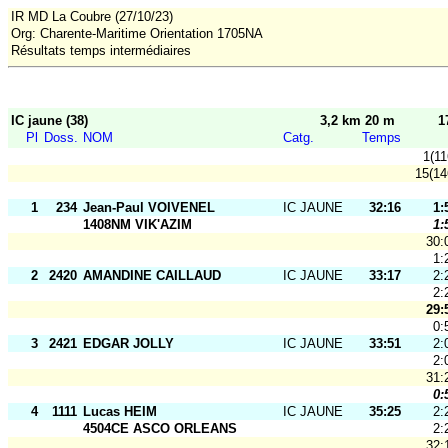
IR MD La Coubre (27/10/23)
Org: Charente-Maritime Orientation 1705NA
Résultats temps intermédiaires
IC jaune (38)
3,2 km 20 m
1
Pl
Doss.
NOM
Catg.
Temps
1(11
15(14
1
234
Jean-Paul VOIVENEL
IC JAUNE
32:16
1:
1408NM VIK'AZIM
1:
30:
1:
2
2420
AMANDINE CAILLAUD
IC JAUNE
33:17
2:
2:
29:
0:
3
2421
EDGAR JOLLY
IC JAUNE
33:51
2:
2:
31:
0:
4
1111
Lucas HEIM
IC JAUNE
35:25
2:
4504CE ASCO ORLEANS
2:
32: