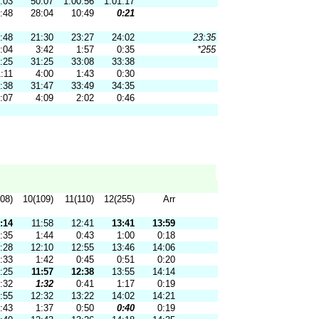
:03
50:07
1:00:56
1:01:17
:48
28:04
10:49
0:21
:48
21:30
23:27
24:02
23:35
:04
3:42
1:57
0:35
*255
:25
31:25
33:08
33:38
:11
4:00
1:43
0:30
:38
31:47
33:49
34:35
:07
4:09
2:02
0:46
08)
10(109)
11(110)
12(255)
Arr
:14
11:58
12:41
13:41
13:59
:35
1:44
0:43
1:00
0:18
:28
12:10
12:55
13:46
14:06
:33
1:42
0:45
0:51
0:20
:25
11:57
12:38
13:55
14:14
:32
1:32
0:41
1:17
0:19
:55
12:32
13:22
14:02
14:21
:43
1:37
0:50
0:40
0:19