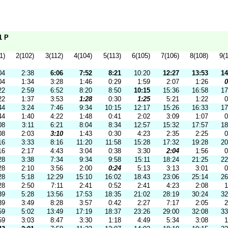
1 P
1)
2(102)
3(112)
4(104)
5(113)
6(105)
7(106)
8(108)
9(
04
2:38
6:06
7:52
8:21
10:20
12:27
13:53
14
04
1:34
3:28
1:46
0:29
1:59
2:07
1:26
0
22
2:59
6:52
8:20
8:50
10:15
15:36
16:58
17
22
1:37
3:53
1:28
0:30
1:25
5:21
1:22
0
44
3:24
7:46
9:34
10:15
12:17
15:26
16:33
17
44
1:40
4:22
1:48
0:41
2:02
3:09
1:07
0
08
3:11
6:21
8:04
8:34
12:57
15:32
17:57
18
08
2:03
3:10
1:43
0:30
4:23
2:35
2:25
0
16
3:33
8:16
11:20
11:58
15:28
17:32
19:28
20
16
2:17
4:43
3:04
0:38
3:30
2:04
1:56
0
28
3:38
7:34
9:34
9:58
15:11
18:24
21:25
22
28
2:10
3:56
2:00
0:24
5:13
3:13
3:01
0
28
5:18
12:29
15:10
16:02
18:43
23:06
25:14
26
28
2:50
7:11
2:41
0:52
2:41
4:23
2:08
1
39
5:28
13:56
17:53
18:35
21:02
28:19
30:24
32
39
3:49
8:28
3:57
0:42
2:27
7:17
2:05
2
59
5:02
13:49
17:19
18:37
23:26
29:00
32:08
33
59
3:03
8:47
3:30
1:18
4:49
5:34
3:08
1