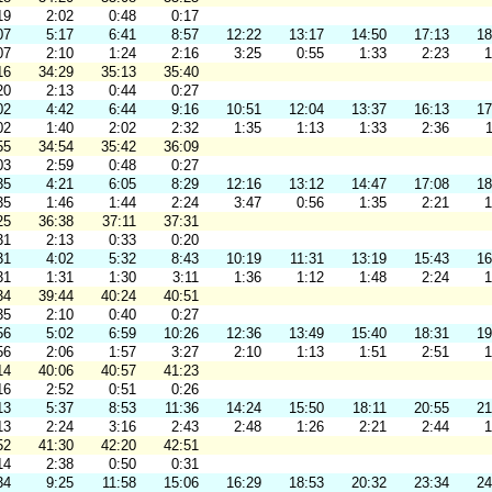
19
2:02
0:48
0:17
07
5:17
6:41
8:57
12:22
13:17
14:50
17:13
18
07
2:10
1:24
2:16
3:25
0:55
1:33
2:23
1
16
34:29
35:13
35:40
20
2:13
0:44
0:27
02
4:42
6:44
9:16
10:51
12:04
13:37
16:13
17
02
1:40
2:02
2:32
1:35
1:13
1:33
2:36
1
55
34:54
35:42
36:09
03
2:59
0:48
0:27
35
4:21
6:05
8:29
12:16
13:12
14:47
17:08
18
35
1:46
1:44
2:24
3:47
0:56
1:35
2:21
1
25
36:38
37:11
37:31
31
2:13
0:33
0:20
31
4:02
5:32
8:43
10:19
11:31
13:19
15:43
16
31
1:31
1:30
3:11
1:36
1:12
1:48
2:24
1
34
39:44
40:24
40:51
35
2:10
0:40
0:27
56
5:02
6:59
10:26
12:36
13:49
15:40
18:31
19
56
2:06
1:57
3:27
2:10
1:13
1:51
2:51
1
14
40:06
40:57
41:23
16
2:52
0:51
0:26
13
5:37
8:53
11:36
14:24
15:50
18:11
20:55
21
13
2:24
3:16
2:43
2:48
1:26
2:21
2:44
1
52
41:30
42:20
42:51
14
2:38
0:50
0:31
34
9:25
11:58
15:06
16:29
18:53
20:32
23:34
24