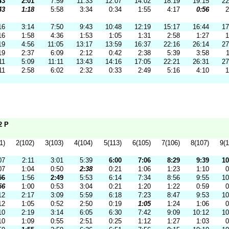
43
2:01
7:59
11:33
12:07
14:02
18:19
19:15
22
43
1:18
5:58
3:34
0:34
1:55
4:17
0:56
2
16
3:14
7:50
9:43
10:48
12:19
15:17
16:44
17
16
1:58
4:36
1:53
1:05
1:31
2:58
1:27
1
19
4:56
11:05
13:17
13:59
16:37
22:16
26:14
27
19
2:37
6:09
2:12
0:42
2:38
5:39
3:58
1
11
5:09
11:11
13:43
14:16
17:05
22:21
26:31
27
11
2:58
6:02
2:32
0:33
2:49
5:16
4:10
1
2 P
1)
2(102)
3(103)
4(104)
5(113)
6(105)
7(106)
8(107)
9(1
07
2:11
3:01
5:39
6:00
7:06
8:29
9:39
10
07
1:04
0:50
2:38
0:21
1:06
1:23
1:10
0
56
1:56
2:49
5:53
6:14
7:34
8:56
9:55
10
56
1:00
0:53
3:04
0:21
1:20
1:22
0:59
0
12
2:17
3:09
5:59
6:18
7:23
8:47
9:53
10
12
1:05
0:52
2:50
0:19
1:05
1:24
1:06
0
10
2:19
3:14
6:05
6:30
7:42
9:09
10:12
10
10
1:09
0:55
2:51
0:25
1:12
1:27
1:03
0