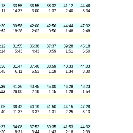
:18
33:55
36:55
38:32
41:12
44:46
:11
14:37
3:00
1:37
2:40
3:34
:30
39:58
42:00
42:56
44:44
47:32
:52
18:28
2:02
0:56
1:48
2:48
:12
31:55
36:38
37:37
39:28
45:18
:14
5:43
4:43
0:59
1:51
5:50
:36
31:47
37:40
38:59
40:33
44:03
:45
6:11
5:53
1:19
1:34
3:30
:26
41:26
43:45
45:00
46:29
48:23
:52
26:00
2:19
1:15
1:29
1:54
:05
36:42
40:19
41:50
44:15
47:28
:40
11:37
3:37
1:31
2:25
3:13
:37
34:08
37:52
39:35
41:53
44:32
:20
8:31
3:44
1:43
2:18
2:39