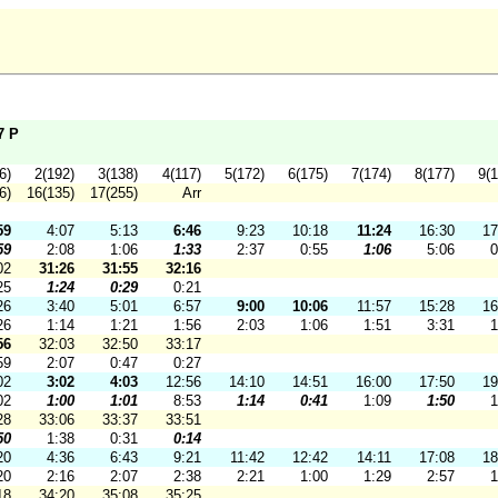
7 P
6)
2(192)
3(138)
4(117)
5(172)
6(175)
7(174)
8(177)
9(1
6)
16(135)
17(255)
Arr
59
4:07
5:13
6:46
9:23
10:18
11:24
16:30
17
59
2:08
1:06
1:33
2:37
0:55
1:06
5:06
0
02
31:26
31:55
32:16
25
1:24
0:29
0:21
26
3:40
5:01
6:57
9:00
10:06
11:57
15:28
16
26
1:14
1:21
1:56
2:03
1:06
1:51
3:31
1
56
32:03
32:50
33:17
59
2:07
0:47
0:27
02
3:02
4:03
12:56
14:10
14:51
16:00
17:50
19
02
1:00
1:01
8:53
1:14
0:41
1:09
1:50
1
28
33:06
33:37
33:51
50
1:38
0:31
0:14
20
4:36
6:43
9:21
11:42
12:42
14:11
17:08
18
20
2:16
2:07
2:38
2:21
1:00
1:29
2:57
1
18
34:20
35:08
35:25