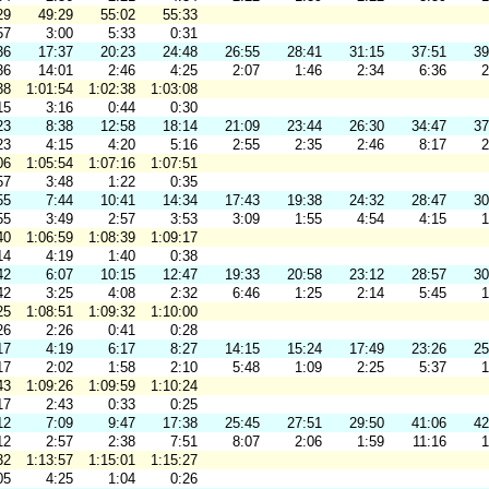
29
49:29
55:02
55:33
57
3:00
5:33
0:31
36
17:37
20:23
24:48
26:55
28:41
31:15
37:51
39
36
14:01
2:46
4:25
2:07
1:46
2:34
6:36
2
38
1:01:54
1:02:38
1:03:08
15
3:16
0:44
0:30
23
8:38
12:58
18:14
21:09
23:44
26:30
34:47
37
23
4:15
4:20
5:16
2:55
2:35
2:46
8:17
2
06
1:05:54
1:07:16
1:07:51
57
3:48
1:22
0:35
55
7:44
10:41
14:34
17:43
19:38
24:32
28:47
30
55
3:49
2:57
3:53
3:09
1:55
4:54
4:15
1
40
1:06:59
1:08:39
1:09:17
14
4:19
1:40
0:38
42
6:07
10:15
12:47
19:33
20:58
23:12
28:57
30
42
3:25
4:08
2:32
6:46
1:25
2:14
5:45
1
25
1:08:51
1:09:32
1:10:00
26
2:26
0:41
0:28
17
4:19
6:17
8:27
14:15
15:24
17:49
23:26
25
17
2:02
1:58
2:10
5:48
1:09
2:25
5:37
1
43
1:09:26
1:09:59
1:10:24
17
2:43
0:33
0:25
12
7:09
9:47
17:38
25:45
27:51
29:50
41:06
42
12
2:57
2:38
7:51
8:07
2:06
1:59
11:16
1
32
1:13:57
1:15:01
1:15:27
05
4:25
1:04
0:26