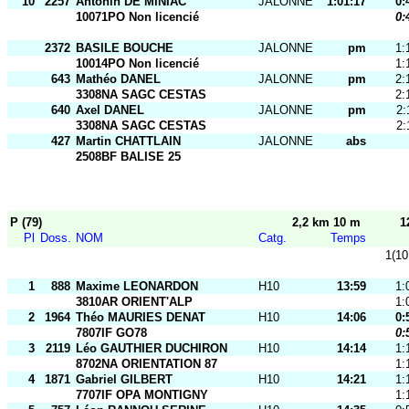
10
2257
Antonin DE MINIAC
JALONNE
1:01:17
0:
10071PO Non licencié
0:
2372
BASILE BOUCHE
JALONNE
pm
1:
10014PO Non licencié
1:
643
Mathéo DANEL
JALONNE
pm
2:
3308NA SAGC CESTAS
2:
640
Axel DANEL
JALONNE
pm
2:
3308NA SAGC CESTAS
2:
427
Martin CHATTLAIN
JALONNE
abs
2508BF BALISE 25
P (79)
2,2 km 10 m
1
Pl
Doss.
NOM
Catg.
Temps
1(10
1
888
Maxime LEONARDON
H10
13:59
1:
3810AR ORIENT'ALP
1:
2
1964
Théo MAURIES DENAT
H10
14:06
0:
7807IF GO78
0:
3
2119
Léo GAUTHIER DUCHIRON
H10
14:14
1:
8702NA ORIENTATION 87
1:
4
1871
Gabriel GILBERT
H10
14:21
1:
7707IF OPA MONTIGNY
1: