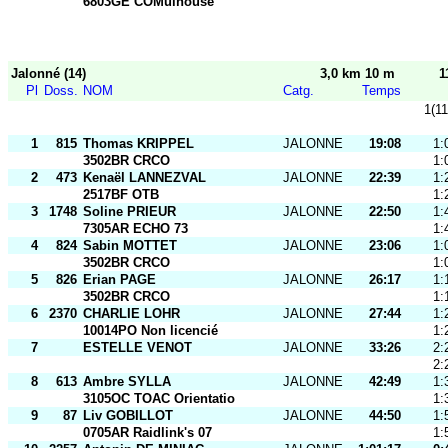
6803GE COMulhouse
Jalonné (14)
3,0 km 10 m
1
Pl
Doss.
NOM
Catg.
Temps
1(11
1
815
Thomas KRIPPEL
JALONNE
19:08
1:
3502BR CRCO
1:
2
473
Kenaël LANNEZVAL
JALONNE
22:39
1:
2517BF OTB
1:
3
1748
Soline PRIEUR
JALONNE
22:50
1:
7305AR ECHO 73
1:
4
824
Sabin MOTTET
JALONNE
23:06
1:
3502BR CRCO
1:
5
826
Erian PAGE
JALONNE
26:17
1:
3502BR CRCO
1:
6
2370
CHARLIE LOHR
JALONNE
27:44
1:
10014PO Non licencié
1:
7
ESTELLE VENOT
JALONNE
33:26
2:
2:
8
613
Ambre SYLLA
JALONNE
42:49
1:
3105OC TOAC Orientatio
1:
9
87
Liv GOBILLOT
JALONNE
44:50
1:
0705AR Raidlink's 07
1: