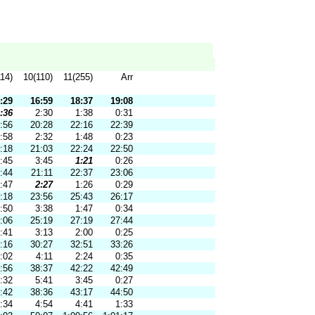
114)
10(110)
11(255)
Arr
:29
16:59
18:37
19:08
:36
2:30
1:38
0:31
:56
20:28
22:16
22:39
:58
2:32
1:48
0:23
:18
21:03
22:24
22:50
:45
3:45
1:21
0:26
:44
21:11
22:37
23:06
:47
2:27
1:26
0:29
:18
23:56
25:43
26:17
:50
3:38
1:47
0:34
:06
25:19
27:19
27:44
:41
3:13
2:00
0:25
:16
30:27
32:51
33:26
:02
4:11
2:24
0:35
:56
38:37
42:22
42:49
:32
5:41
3:45
0:27
:42
38:36
43:17
44:50
:34
4:54
4:41
1:33