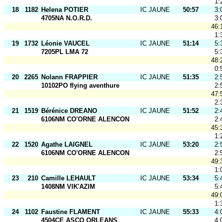
1:
18
1182
Helena POTIER
IC JAUNE
50:57
3:
4705NA N.O.R.D.
3:
46:
1:
19
1732
Léonie VAUCEL
IC JAUNE
51:14
5:
7205PL LMA 72
5:
48:
0:
20
2265
Nolann FRAPPIER
IC JAUNE
51:35
2:
10102PO flying aventhure
2:
47:
2:
21
1519
Bérénice DREANO
IC JAUNE
51:52
2:
6106NM CO'ORNE ALENCON
2:
45:
1:
22
1520
Agathe LAIGNEL
IC JAUNE
53:20
2:
6106NM CO'ORNE ALENCON
2:
49:
1:
23
210
Camille LEHAULT
IC JAUNE
53:34
5:
1408NM VIK'AZIM
5:
49:
1:
24
1102
Faustine FLAMENT
IC JAUNE
55:33
4:
4504CE ASCO ORLEANS
4: