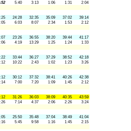
:52
5:40
3:13
1:06
1:31
2:04
:25
24:28
32:35
35:09
37:02
39:14
:05
6:03
8:07
2:34
1:53
2:12
:07
23:26
36:55
38:20
39:44
41:17
:06
4:19
13:29
1:25
1:24
1:33
:22
33:44
36:27
37:29
38:52
42:18
:12
10:22
2:43
1:02
1:23
3:26
:12
30:12
37:32
38:41
40:26
42:38
:14
7:00
7:20
1:09
1:45
2:12
:12
31:26
36:03
38:09
40:35
43:59
:26
7:14
4:37
2:06
2:26
3:24
:05
25:50
35:48
37:04
38:49
41:04
:16
5:45
9:58
1:16
1:45
2:15