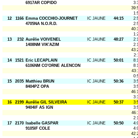
6917AR COPIDO
3:
39:
1:
12
1166
Emma COCCHIO-JOURNET
IC JAUNE
44:15
2:
4705NA N.O.R.D.
2:
40:
1:
13
232
Aurélie VOIVENEL
IC JAUNE
48:27
2:
1408NM VIK'AZIM
2:
43:
2:
14
1521
Eric LECAPLAIN
IC JAUNE
50:01
8:
6106NM CO'ORNE ALENCON
8:
43:
0:
15
2035
Matthieu BRUN
IC JAUNE
50:36
3:
8404PZ OPA
3:
46:
3:
16
2199
Aurélie GIL SILVEIRA
IC JAUNE
50:37
3:
9404IF AS IGN
3:
46:
2:
17
2170
Isabelle GASPAR
IC JAUNE
50:50
4:
9105IF COLE
4:
42: