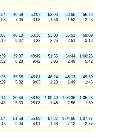
:54
46:59
50:07
52:03
53:55
56:23
:03
7:05
3:08
1:56
1:52
2:28
:06
46:13
50:35
53:00
55:51
59:09
:19
9:07
4:22
2:25
2:51
3:18
:39
39:07
48:49
51:55
54:44
1:00:26
:52
8:28
9:42
3:06
2:49
5:42
:26
35:58
45:01
46:24
48:13
49:59
:29
5:32
9:03
1:23
1:49
1:46
:14
30:44
58:52
1:00:40
1:03:36
1:05:26
:48
5:30
28:08
1:48
2:56
1:50
:54
51:58
55:59
57:37
1:04:50
1:07:27
:48
9:04
4:01
1:38
7:13
2:37