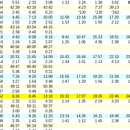
34
5:51
2:33
3:08
1:23
2:24
1:39
3:02
0
54
42:39
43:19
43:42
4:23
7:37
39:13
54
2:45
0:40
0:23
*130
*130
*162
50
4:45
7:13
10:05
11:58
13:18
15:08
17:20
18
50
1:55
2:28
2:52
1:53
1:20
1:50
2:12
1
35
43:14
43:54
44:15
21
2:39
0:40
0:21
19
4:43
6:09
8:16
9:41
10:47
15:23
18:01
19
19
2:24
1:26
2:07
1:25
1:06
4:36
2:38
1
28
46:56
48:00
48:27
11
3:28
1:04
0:27
14
10:31
11:45
14:09
15:43
16:44
17:57
22:10
23
14
2:17
1:14
2:24
1:34
1:01
1:13
4:13
1
11
48:47
49:40
50:01
53
5:36
0:53
0:21
59
7:26
9:20
13:08
15:55
17:24
19:20
21:58
23
59
3:27
1:54
3:48
2:47
1:29
1:56
2:38
1
15
49:11
50:00
50:36
37
2:56
0:49
0:36
52
6:24
8:45
13:18
15:32
17:07
19:26
22:46
24
52
2:32
2:21
4:33
2:14
1:35
2:19
3:20
1
11
49:11
50:11
50:37
12
3:00
1:00
0:26
08
6:43
8:26
11:33
13:14
14:26
16:11
18:49
20
08
2:35
1:43
3:07
1:41
1:12
1:45
2:38
1
24
49:37
50:19
50:50