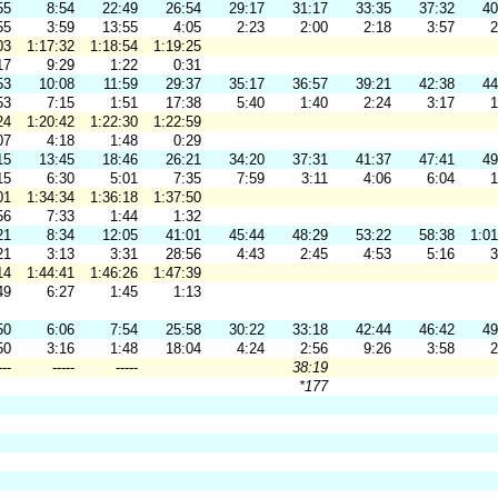
55
8:54
22:49
26:54
29:17
31:17
33:35
37:32
40
55
3:59
13:55
4:05
2:23
2:00
2:18
3:57
2
03
1:17:32
1:18:54
1:19:25
17
9:29
1:22
0:31
53
10:08
11:59
29:37
35:17
36:57
39:21
42:38
44
53
7:15
1:51
17:38
5:40
1:40
2:24
3:17
1
24
1:20:42
1:22:30
1:22:59
07
4:18
1:48
0:29
15
13:45
18:46
26:21
34:20
37:31
41:37
47:41
49
15
6:30
5:01
7:35
7:59
3:11
4:06
6:04
1
01
1:34:34
1:36:18
1:37:50
56
7:33
1:44
1:32
21
8:34
12:05
41:01
45:44
48:29
53:22
58:38
1:01
21
3:13
3:31
28:56
4:43
2:45
4:53
5:16
3
14
1:44:41
1:46:26
1:47:39
49
6:27
1:45
1:13
50
6:06
7:54
25:58
30:22
33:18
42:44
46:42
49
50
3:16
1:48
18:04
4:24
2:56
9:26
3:58
2
---
-----
-----
38:19
*177