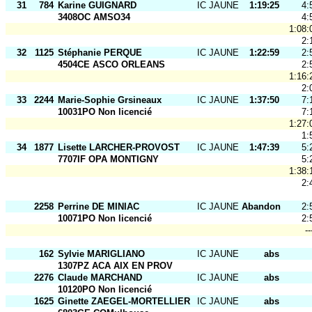
31
784
Karine GUIGNARD
IC JAUNE
1:19:25
4:
3408OC AMSO34
4:
1:08:
2:
32
1125
Stéphanie PERQUE
IC JAUNE
1:22:59
2:
4504CE ASCO ORLEANS
2:
1:16:
2:
33
2244
Marie-Sophie Grsineaux
IC JAUNE
1:37:50
7:
10031PO Non licencié
7:
1:27:
1:
34
1877
Lisette LARCHER-PROVOST
IC JAUNE
1:47:39
5:
7707IF OPA MONTIGNY
5:
1:38:
2:
2258
Perrine DE MINIAC
IC JAUNE
Abandon
2:
10071PO Non licencié
2:
--
162
Sylvie MARIGLIANO
IC JAUNE
abs
1307PZ ACA AIX EN PROV
2276
Claude MARCHAND
IC JAUNE
abs
10120PO Non licencié
1625
Ginette ZAEGEL-MORTELLIER
IC JAUNE
abs