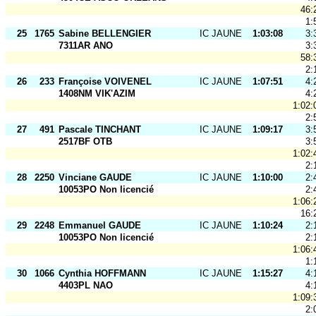
46:
1:
25
1765
Sabine BELLENGIER
IC JAUNE
1:03:08
3:
7311AR ANO
3:
58:
2:
26
233
Françoise VOIVENEL
IC JAUNE
1:07:51
4:
1408NM VIK'AZIM
4:
1:02:
2:
27
491
Pascale TINCHANT
IC JAUNE
1:09:17
3:
2517BF OTB
3:
1:02:
2:
28
2250
Vinciane GAUDE
IC JAUNE
1:10:00
2:
10053PO Non licencié
2:
1:06:
16:
29
2248
Emmanuel GAUDE
IC JAUNE
1:10:24
2:
10053PO Non licencié
2:
1:06:
1:
30
1066
Cynthia HOFFMANN
IC JAUNE
1:15:27
4:
4403PL NAO
4:
1:09:
2: