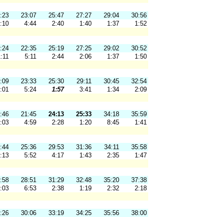
:23
23:07
25:47
27:27
29:04
30:56
:10
4:44
2:40
1:40
1:37
1:52
:24
22:35
25:19
27:25
29:02
30:52
:11
5:11
2:44
2:06
1:37
1:50
:09
23:33
25:30
29:11
30:45
32:54
:01
5:24
1:57
3:41
1:34
2:09
:46
21:45
24:13
25:33
34:18
35:59
:03
4:59
2:28
1:20
8:45
1:41
:44
25:36
29:53
31:36
34:11
35:58
:13
5:52
4:17
1:43
2:35
1:47
:58
28:51
31:29
32:48
35:20
37:38
:03
6:53
2:38
1:19
2:32
2:18
:26
30:06
33:19
34:25
35:56
38:00