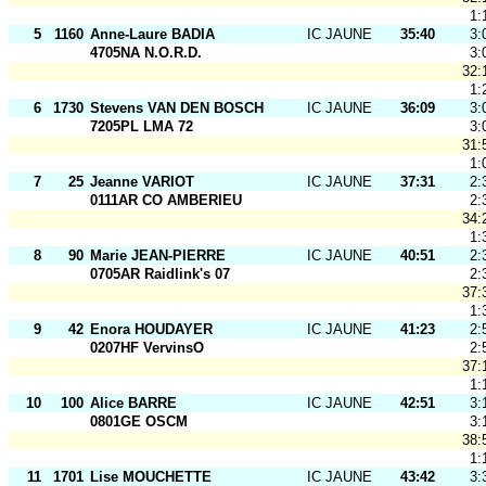
1:
5
1160
Anne-Laure BADIA
IC JAUNE
35:40
3:
4705NA N.O.R.D.
3:
32:
1:
6
1730
Stevens VAN DEN BOSCH
IC JAUNE
36:09
3:
7205PL LMA 72
3:
31:
1:
7
25
Jeanne VARIOT
IC JAUNE
37:31
2:
0111AR CO AMBERIEU
2:
34:
1:
8
90
Marie JEAN-PIERRE
IC JAUNE
40:51
2:
0705AR Raidlink's 07
2:
37:
1:
9
42
Enora HOUDAYER
IC JAUNE
41:23
2:
0207HF VervinsO
2:
37:
1:
10
100
Alice BARRE
IC JAUNE
42:51
3:
0801GE OSCM
3:
38:
1:
11
1701
Lise MOUCHETTE
IC JAUNE
43:42
3: