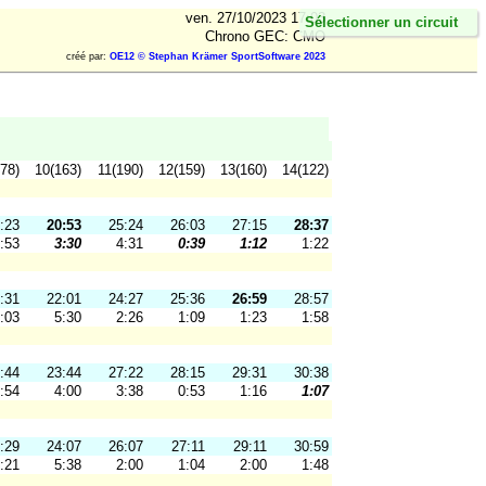
ven. 27/10/2023 17:03
Sélectionner un circuit
Chrono GEC: CMO
créé par:
OE12 © Stephan Krämer SportSoftware 2023
78)
10(163)
11(190)
12(159)
13(160)
14(122)
:23
20:53
25:24
26:03
27:15
28:37
:53
3:30
4:31
0:39
1:12
1:22
:31
22:01
24:27
25:36
26:59
28:57
:03
5:30
2:26
1:09
1:23
1:58
:44
23:44
27:22
28:15
29:31
30:38
:54
4:00
3:38
0:53
1:16
1:07
:29
24:07
26:07
27:11
29:11
30:59
:21
5:38
2:00
1:04
2:00
1:48