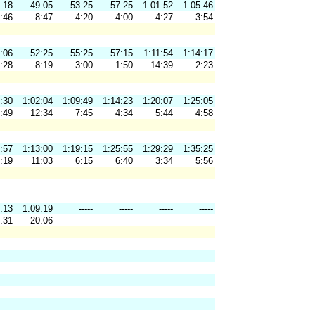
:18
49:05
53:25
57:25
1:01:52
1:05:46
:46
8:47
4:20
4:00
4:27
3:54
:06
52:25
55:25
57:15
1:11:54
1:14:17
:28
8:19
3:00
1:50
14:39
2:23
:30
1:02:04
1:09:49
1:14:23
1:20:07
1:25:05
:49
12:34
7:45
4:34
5:44
4:58
:57
1:13:00
1:19:15
1:25:55
1:29:29
1:35:25
:19
11:03
6:15
6:40
3:34
5:56
:13
1:09:19
-----
-----
-----
-----
:31
20:06