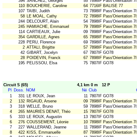
394
SANCHEZ, Georges
55
7898IF Pass'Orientation 7
110
BOUCHERIE, Caroline
64
7716IF BALISE 77
107
TAIBI, Judith
73
7898IF Pass'Orientation 7
58
LE MOAL, Cathy
72
7898IF Pass'Orientation 7
244
DELCOURT, Alain
54
7898IF Pass'Orientation 7
245
HAMIACHE, Emmanuel
79
7898IF Pass'Orientation 7
114
CARTIEAUX, Julie
09
7898IF Pass'Orientation 7
354
GARDILLE, Agnes
65
7898IF Pass'Orientation 7
228
PERU, Florence
69
7898IF Pass'Orientation 7
2
ATTALI, Brigitte
57
7898IF Pass'Orientation 7
42
GIBART, Jocelyn
67
7807IF GO78
28
POIDEVIN, Franck
67
7898IF Pass'Orientation 7
195
PELISSOU, Elsa
75
7807IF GO78
Circuit S (65)
4,1 km 0 m
12 P
Pl
Doss.
NOM
Né
Club
1
331
LE ROUX, Jean
11
7807IF GO78
2
132
RIGAUD, Arsene
09
7898IF Pass'Orientation 7
3
318
WELLE, Bruno
59
7898IF Pass'Orientation 7
4
265
MAURIES DENAT, Théo
15
7807IF GO78
5
333
LE ROUX, Augustin
13
7807IF GO78
6
276
COUSSEMENT, Léonie
10
7898IF Pass'Orientation 7
7
227
WALLERAND, Jeanne
11
7898IF Pass'Orientation 7
8
422
KISS, Emmanuelle
87
7898IF Pass'Orientation 7