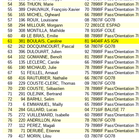
54
356
THUON, Marie
02
7898IF Pass'Orientation 7
55
389
CHAUVAUX, François-Xavier
70
7898IF Pass'Orientation 7
56
165
MICHEL, Ogheard
66
7898IF Pass'Orientation 7
57
196
ROUX, Louisiane
08
7807IF GO78
58
294
MILLOUR, Morgann
72
2801CE ESPAD
59
308
MONTILLA, Mathilde
78
9105IF COLE
60
49
LE BRAS, Emilie
88
7898IF Pass'Orientation 7
61
381
BOULAIS, Caroline
81
9404IF AS IGN
62
262
DOCQUINCOURT, Pascal
58
7807IF GO78
63
396
DULOUART, Julien
92
7898IF Pass'Orientation 7
64
102
GOMANNE, Benoît
81
7898IF Pass'Orientation 7
65
135
LECLERC, Carole
66
7898IF Pass'Orientation 7
66
190
MICHAUD, Julie
78
7898IF Pass'Orientation 7
67
51
FEILLEL, Arnaud
75
7898IF Pass'Orientation 7
68
416
RAUTURIER, Nathalie
66
7807IF GO78
69
229
COUSTE-CLERC, Thomas
09
7807IF GO78
70
230
COUSTE, Sébastien
78
7898IF Pass'Orientation 7
71
291
OLEJNIK, Bertrand
76
7898IF Pass'Orientation 7
72
94
BARHLI, Selim
91
7898IF Pass'Orientation 7
73
6
EMMANUEL, Mailly
65
7898IF Pass'Orientation 7
74
284
GILLARD, Lucas
04
7716IF BALISE 77
75
272
VUILLEMARD, Isabelle
60
7898IF Pass'Orientation 7
76
220
ANDRILLON, Aline
78
7807IF GO78
77
112
PEREZ, Magali
79
7898IF Pass'Orientation 7
78
71
DERUBÉ, Etienne
76
7898IF Pass'Orientation 7
79
417
MORIN, Lilou
03
7807IF GO78