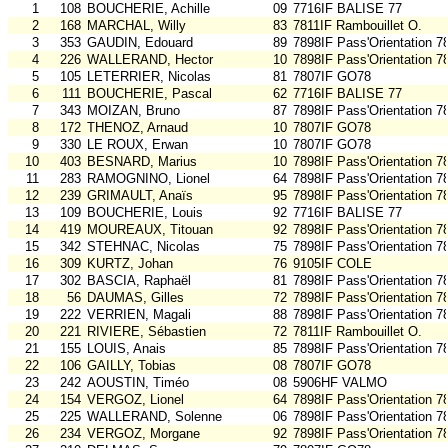
1
108
BOUCHERIE, Achille
09
7716IF BALISE 77
2
168
MARCHAL, Willy
83
7811IF Rambouillet O.
3
353
GAUDIN, Edouard
89
7898IF Pass'Orientation 7
4
226
WALLERAND, Hector
10
7898IF Pass'Orientation 7
5
105
LETERRIER, Nicolas
81
7807IF GO78
6
111
BOUCHERIE, Pascal
62
7716IF BALISE 77
7
343
MOIZAN, Bruno
87
7898IF Pass'Orientation 7
8
172
THENOZ, Arnaud
10
7807IF GO78
9
330
LE ROUX, Erwan
10
7807IF GO78
10
403
BESNARD, Marius
10
7898IF Pass'Orientation 7
11
283
RAMOGNINO, Lionel
64
7898IF Pass'Orientation 7
12
239
GRIMAULT, Anaïs
95
7898IF Pass'Orientation 7
13
109
BOUCHERIE, Louis
92
7716IF BALISE 77
14
419
MOUREAUX, Titouan
92
7898IF Pass'Orientation 7
15
342
STEHNAC, Nicolas
75
7898IF Pass'Orientation 7
16
309
KURTZ, Johan
76
9105IF COLE
17
302
BASCIA, Raphaël
81
7898IF Pass'Orientation 7
18
56
DAUMAS, Gilles
72
7898IF Pass'Orientation 7
19
222
VERRIEN, Magali
88
7898IF Pass'Orientation 7
20
221
RIVIERE, Sébastien
72
7811IF Rambouillet O.
21
155
LOUIS, Anais
85
7898IF Pass'Orientation 7
22
106
GAILLY, Tobias
08
7807IF GO78
23
242
AOUSTIN, Timéo
08
5906HF VALMO
24
154
VERGOZ, Lionel
64
7898IF Pass'Orientation 7
25
225
WALLERAND, Solenne
06
7898IF Pass'Orientation 7
26
234
VERGOZ, Morgane
92
7898IF Pass'Orientation 7