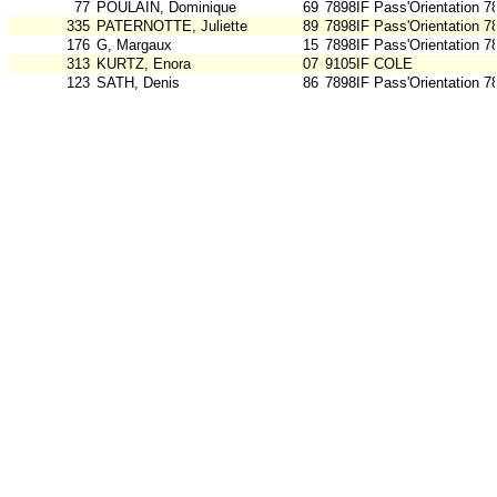
77
POULAIN, Dominique
69
7898IF Pass'Orientation 7
335
PATERNOTTE, Juliette
89
7898IF Pass'Orientation 7
176
G, Margaux
15
7898IF Pass'Orientation 7
313
KURTZ, Enora
07
9105IF COLE
123
SATH, Denis
86
7898IF Pass'Orientation 7