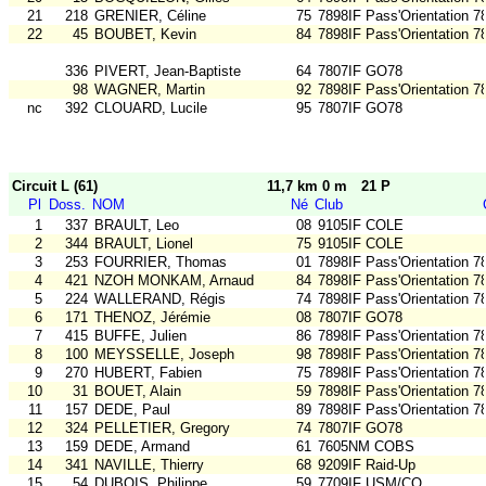
21
218
GRENIER, Céline
75
7898IF Pass'Orientation 7
22
45
BOUBET, Kevin
84
7898IF Pass'Orientation 7
336
PIVERT, Jean-Baptiste
64
7807IF GO78
98
WAGNER, Martin
92
7898IF Pass'Orientation 7
nc
392
CLOUARD, Lucile
95
7807IF GO78
Circuit L (61)
11,7 km 0 m
21 P
Pl
Doss.
NOM
Né
Club
1
337
BRAULT, Leo
08
9105IF COLE
2
344
BRAULT, Lionel
75
9105IF COLE
3
253
FOURRIER, Thomas
01
7898IF Pass'Orientation 7
4
421
NZOH MONKAM, Arnaud
84
7898IF Pass'Orientation 7
5
224
WALLERAND, Régis
74
7898IF Pass'Orientation 7
6
171
THENOZ, Jérémie
08
7807IF GO78
7
415
BUFFE, Julien
86
7898IF Pass'Orientation 7
8
100
MEYSSELLE, Joseph
98
7898IF Pass'Orientation 7
9
270
HUBERT, Fabien
75
7898IF Pass'Orientation 7
10
31
BOUET, Alain
59
7898IF Pass'Orientation 7
11
157
DEDE, Paul
89
7898IF Pass'Orientation 7
12
324
PELLETIER, Gregory
74
7807IF GO78
13
159
DEDE, Armand
61
7605NM COBS
14
341
NAVILLE, Thierry
68
9209IF Raid-Up
15
54
DUBOIS, Philippe
59
7709IF USM/CO