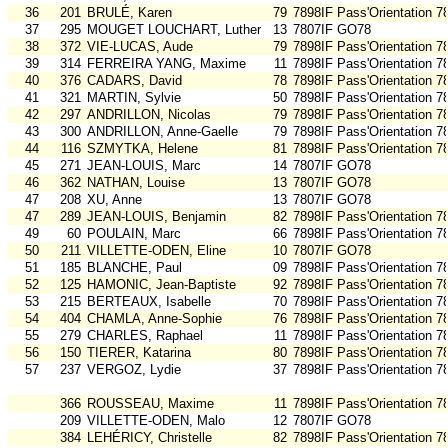
36
201
BRULÉ, Karen
79
7898IF Pass'Orientation 7
37
295
MOUGET LOUCHART, Luther
13
7807IF GO78
38
372
VIE-LUCAS, Aude
79
7898IF Pass'Orientation 7
39
314
FERREIRA YANG, Maxime
11
7898IF Pass'Orientation 7
40
376
CADARS, David
78
7898IF Pass'Orientation 7
41
321
MARTIN, Sylvie
50
7898IF Pass'Orientation 7
42
297
ANDRILLON, Nicolas
79
7898IF Pass'Orientation 7
43
300
ANDRILLON, Anne-Gaelle
79
7898IF Pass'Orientation 7
44
116
SZMYTKA, Helene
81
7898IF Pass'Orientation 7
45
271
JEAN-LOUIS, Marc
14
7807IF GO78
46
362
NATHAN, Louise
13
7807IF GO78
47
208
XU, Anne
13
7807IF GO78
47
289
JEAN-LOUIS, Benjamin
82
7898IF Pass'Orientation 7
49
60
POULAIN, Marc
66
7898IF Pass'Orientation 7
50
211
VILLETTE-ODEN, Eline
10
7807IF GO78
51
185
BLANCHE, Paul
09
7898IF Pass'Orientation 7
52
125
HAMONIC, Jean-Baptiste
92
7898IF Pass'Orientation 7
53
215
BERTEAUX, Isabelle
70
7898IF Pass'Orientation 7
54
404
CHAMLA, Anne-Sophie
76
7898IF Pass'Orientation 7
55
279
CHARLES, Raphael
11
7898IF Pass'Orientation 7
56
150
TIERER, Katarina
80
7898IF Pass'Orientation 7
57
237
VERGOZ, Lydie
37
7898IF Pass'Orientation 7
366
ROUSSEAU, Maxime
11
7898IF Pass'Orientation 7
209
VILLETTE-ODEN, Malo
12
7807IF GO78
384
LEHÉRICY, Christelle
82
7898IF Pass'Orientation 7