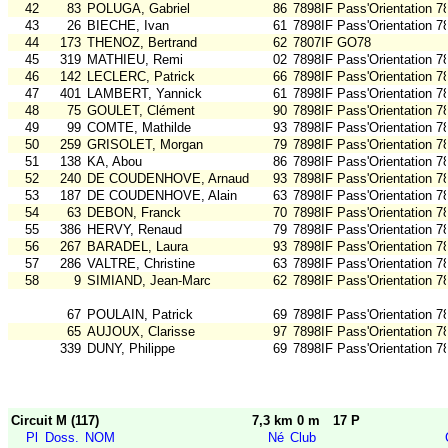
42
83
POLUGA, Gabriel
86
7898IF Pass'Orientation 7
43
26
BIECHE, Ivan
61
7898IF Pass'Orientation 7
44
173
THENOZ, Bertrand
62
7807IF GO78
45
319
MATHIEU, Remi
02
7898IF Pass'Orientation 7
46
142
LECLERC, Patrick
66
7898IF Pass'Orientation 7
47
401
LAMBERT, Yannick
61
7898IF Pass'Orientation 7
48
75
GOULET, Clément
90
7898IF Pass'Orientation 7
49
99
COMTE, Mathilde
93
7898IF Pass'Orientation 7
50
259
GRISOLET, Morgan
79
7898IF Pass'Orientation 7
51
138
KA, Abou
86
7898IF Pass'Orientation 7
52
240
DE COUDENHOVE, Arnaud
93
7898IF Pass'Orientation 7
53
187
DE COUDENHOVE, Alain
63
7898IF Pass'Orientation 7
54
63
DEBON, Franck
70
7898IF Pass'Orientation 7
55
386
HERVY, Renaud
79
7898IF Pass'Orientation 7
56
267
BARADEL, Laura
93
7898IF Pass'Orientation 7
57
286
VALTRE, Christine
63
7898IF Pass'Orientation 7
58
9
SIMIAND, Jean-Marc
62
7898IF Pass'Orientation 7
67
POULAIN, Patrick
69
7898IF Pass'Orientation 7
65
AUJOUX, Clarisse
97
7898IF Pass'Orientation 7
339
DUNY, Philippe
69
7898IF Pass'Orientation 7
Circuit M (117)
7,3 km 0 m
17 P
Pl
Doss.
NOM
Né
Club