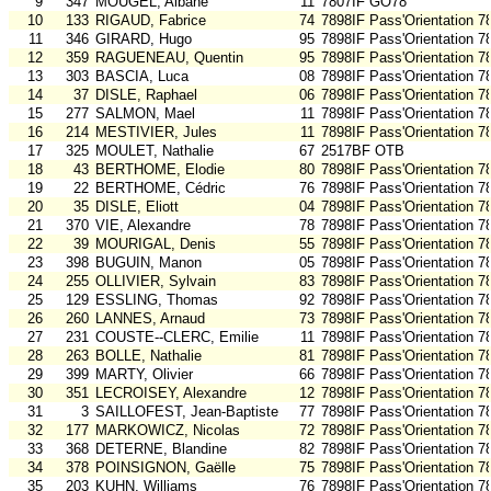
9
347
MOUGEL, Albane
11
7807IF GO78
10
133
RIGAUD, Fabrice
74
7898IF Pass'Orientation 7
11
346
GIRARD, Hugo
95
7898IF Pass'Orientation 7
12
359
RAGUENEAU, Quentin
95
7898IF Pass'Orientation 7
13
303
BASCIA, Luca
08
7898IF Pass'Orientation 7
14
37
DISLE, Raphael
06
7898IF Pass'Orientation 7
15
277
SALMON, Mael
11
7898IF Pass'Orientation 7
16
214
MESTIVIER, Jules
11
7898IF Pass'Orientation 7
17
325
MOULET, Nathalie
67
2517BF OTB
18
43
BERTHOME, Elodie
80
7898IF Pass'Orientation 7
19
22
BERTHOME, Cédric
76
7898IF Pass'Orientation 7
20
35
DISLE, Eliott
04
7898IF Pass'Orientation 7
21
370
VIE, Alexandre
78
7898IF Pass'Orientation 7
22
39
MOURIGAL, Denis
55
7898IF Pass'Orientation 7
23
398
BUGUIN, Manon
05
7898IF Pass'Orientation 7
24
255
OLLIVIER, Sylvain
83
7898IF Pass'Orientation 7
25
129
ESSLING, Thomas
92
7898IF Pass'Orientation 7
26
260
LANNES, Arnaud
73
7898IF Pass'Orientation 7
27
231
COUSTE--CLERC, Emilie
11
7898IF Pass'Orientation 7
28
263
BOLLE, Nathalie
81
7898IF Pass'Orientation 7
29
399
MARTY, Olivier
66
7898IF Pass'Orientation 7
30
351
LECROISEY, Alexandre
12
7898IF Pass'Orientation 7
31
3
SAILLOFEST, Jean-Baptiste
77
7898IF Pass'Orientation 7
32
177
MARKOWICZ, Nicolas
72
7898IF Pass'Orientation 7
33
368
DETERNE, Blandine
82
7898IF Pass'Orientation 7
34
378
POINSIGNON, Gaëlle
75
7898IF Pass'Orientation 7
35
203
KUHN, Williams
76
7898IF Pass'Orientation 7