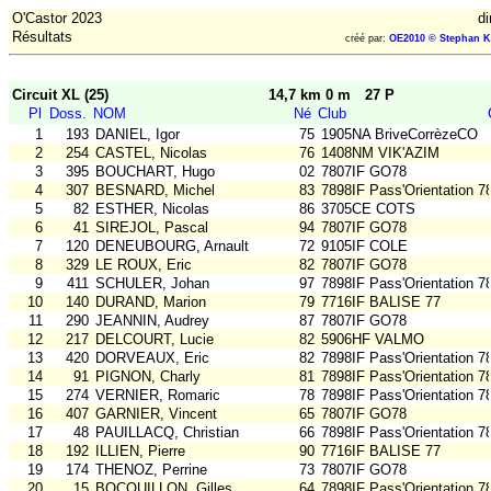
O'Castor 2023
d
Résultats
créé par:
OE2010 © Stephan K
Circuit XL (25)
14,7 km 0 m
27 P
Pl
Doss.
NOM
Né
Club
1
193
DANIEL, Igor
75
1905NA BriveCorrèzeCO
2
254
CASTEL, Nicolas
76
1408NM VIK'AZIM
3
395
BOUCHART, Hugo
02
7807IF GO78
4
307
BESNARD, Michel
83
7898IF Pass'Orientation 7
5
82
ESTHER, Nicolas
86
3705CE COTS
6
41
SIREJOL, Pascal
94
7807IF GO78
7
120
DENEUBOURG, Arnault
72
9105IF COLE
8
329
LE ROUX, Eric
82
7807IF GO78
9
411
SCHULER, Johan
97
7898IF Pass'Orientation 7
10
140
DURAND, Marion
79
7716IF BALISE 77
11
290
JEANNIN, Audrey
87
7807IF GO78
12
217
DELCOURT, Lucie
82
5906HF VALMO
13
420
DORVEAUX, Eric
82
7898IF Pass'Orientation 7
14
91
PIGNON, Charly
81
7898IF Pass'Orientation 7
15
274
VERNIER, Romaric
78
7898IF Pass'Orientation 7
16
407
GARNIER, Vincent
65
7807IF GO78
17
48
PAUILLACQ, Christian
66
7898IF Pass'Orientation 7
18
192
ILLIEN, Pierre
90
7716IF BALISE 77
19
174
THENOZ, Perrine
73
7807IF GO78
20
15
BOCQUILLON, Gilles
64
7898IF Pass'Orientation 7