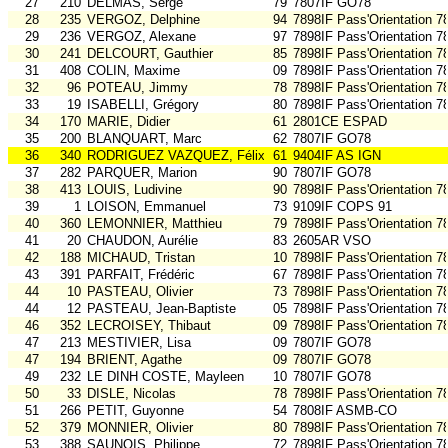
27
210
DELMAS, Serge
79
7807IF GO78
28
235
VERGOZ, Delphine
94
7898IF Pass'Orientation 7
29
236
VERGOZ, Alexane
97
7898IF Pass'Orientation 7
30
241
DELCOURT, Gauthier
85
7898IF Pass'Orientation 7
31
408
COLIN, Maxime
09
7898IF Pass'Orientation 7
32
96
POTEAU, Jimmy
78
7898IF Pass'Orientation 7
33
19
ISABELLI, Grégory
80
7898IF Pass'Orientation 7
34
170
MARIE, Didier
61
2801CE ESPAD
35
200
BLANQUART, Marc
62
7807IF GO78
36
340
RODRIGUEZ VAZQUEZ, Félix
61
9404IF AS IGN
37
282
PARQUER, Marion
90
7807IF GO78
38
413
LOUIS, Ludivine
90
7898IF Pass'Orientation 7
39
1
LOISON, Emmanuel
73
9109IF COPS 91
40
360
LEMONNIER, Matthieu
79
7898IF Pass'Orientation 7
41
20
CHAUDON, Aurélie
83
2605AR VSO
42
188
MICHAUD, Tristan
10
7898IF Pass'Orientation 7
43
391
PARFAIT, Frédéric
67
7898IF Pass'Orientation 7
44
10
PASTEAU, Olivier
73
7898IF Pass'Orientation 7
44
12
PASTEAU, Jean-Baptiste
05
7898IF Pass'Orientation 7
46
352
LECROISEY, Thibaut
09
7898IF Pass'Orientation 7
47
213
MESTIVIER, Lisa
09
7807IF GO78
47
194
BRIENT, Agathe
09
7807IF GO78
49
232
LE DINH COSTE, Mayleen
10
7807IF GO78
50
33
DISLE, Nicolas
78
7898IF Pass'Orientation 7
51
266
PETIT, Guyonne
54
7808IF ASMB-CO
52
379
MONNIER, Olivier
80
7898IF Pass'Orientation 7
53
388
SAUNOIS, Philippe
72
7898IF Pass'Orientation 7