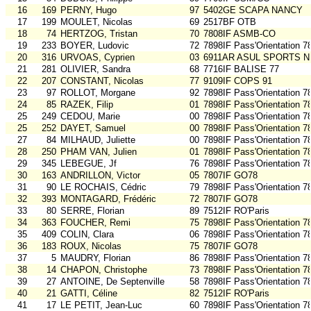
16
169
PERNY, Hugo
97
5402GE SCAPA NANCY
17
199
MOULET, Nicolas
69
2517BF OTB
18
74
HERTZOG, Tristan
70
7808IF ASMB-CO
19
233
BOYER, Ludovic
72
7898IF Pass'Orientation 7
20
316
URVOAS, Cyprien
03
6911AR ASUL SPORTS N
21
281
OLIVIER, Sandra
68
7716IF BALISE 77
22
207
CONSTANT, Nicolas
77
9109IF COPS 91
23
97
ROLLOT, Morgane
92
7898IF Pass'Orientation 7
24
85
RAZEK, Filip
01
7898IF Pass'Orientation 7
25
249
CEDOU, Marie
00
7898IF Pass'Orientation 7
25
252
DAYET, Samuel
00
7898IF Pass'Orientation 7
27
84
MILHAUD, Juliette
00
7898IF Pass'Orientation 7
28
250
PHAM VAN, Julien
01
7898IF Pass'Orientation 7
29
345
LEBEGUE, Jf
76
7898IF Pass'Orientation 7
30
163
ANDRILLON, Victor
05
7807IF GO78
31
90
LE ROCHAIS, Cédric
79
7898IF Pass'Orientation 7
32
393
MONTAGARD, Frédéric
72
7807IF GO78
33
80
SERRE, Florian
89
7512IF RO'Paris
34
363
FOUCHER, Remi
75
7898IF Pass'Orientation 7
35
409
COLIN, Clara
06
7898IF Pass'Orientation 7
36
183
ROUX, Nicolas
75
7807IF GO78
37
5
MAUDRY, Florian
86
7898IF Pass'Orientation 7
38
14
CHAPON, Christophe
73
7898IF Pass'Orientation 7
39
27
ANTOINE, De Septenville
58
7898IF Pass'Orientation 7
40
21
GATTI, Céline
82
7512IF RO'Paris
41
17
LE PETIT, Jean-Luc
60
7898IF Pass'Orientation 7