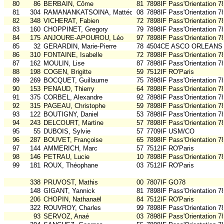
80
86
BERBAIN, Côme
81
7898IF Pass'Orientation 7
81
304
RAMANANKATSOINA, Mattéo
08
7898IF Pass'Orientation 7
82
348
VICHERAT, Fabien
72
7898IF Pass'Orientation 7
83
160
CHOPPINET, Gregory
79
7898IF Pass'Orientation 7
84
175
ANJOURE-APOUROU, Léo
97
7898IF Pass'Orientation 7
85
32
GERARDIN, Marie-Pierre
78
4504CE ASCO ORLEANS
86
310
FONTAINE, Isabelle
72
7898IF Pass'Orientation 7
87
162
MOULIN, Lise
87
7898IF Pass'Orientation 7
88
198
COGEN, Brigitte
59
7512IF RO'Paris
89
269
BOCQUET, Guillaume
75
7898IF Pass'Orientation 7
90
153
PENAUD, Thierry
64
7898IF Pass'Orientation 7
91
375
CORBEL, Alexandre
92
7898IF Pass'Orientation 7
92
315
PAGEAU, Christophe
59
7898IF Pass'Orientation 7
93
122
BOUTIGNY, Daniel
53
7898IF Pass'Orientation 7
94
243
DELCOURT, Martine
57
7898IF Pass'Orientation 7
95
55
DUBOIS, Sylvie
57
7709IF USM/CO
96
287
BOUVET, Françoise
65
7898IF Pass'Orientation 7
97
144
AMMERICH, Marc
57
7512IF RO'Paris
98
146
PETRAU, Lucie
10
7898IF Pass'Orientation 7
99
181
ROUX, Théophane
03
7512IF RO'Paris
338
PRUVOST, Mathis
00
7807IF GO78
148
GIGANT, Yannick
81
7898IF Pass'Orientation 7
206
CHOPIN, Nathanaël
84
7512IF RO'Paris
322
ROUVROY, Charles
99
7898IF Pass'Orientation 7
93
SERVOZ, Anaé
03
7898IF Pass'Orientation 7