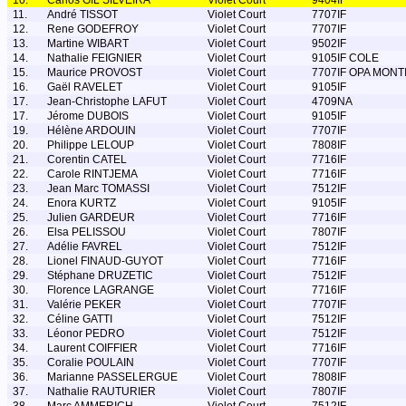
10.
Carlos GIL SILVEIRA
Violet Court
9404IF
11.
André TISSOT
Violet Court
7707IF
12.
Rene GODEFROY
Violet Court
7707IF
13.
Martine WIBART
Violet Court
9502IF
14.
Nathalie FEIGNIER
Violet Court
9105IF COLE
15.
Maurice PROVOST
Violet Court
7707IF OPA MONT
16.
Gaël RAVELET
Violet Court
9105IF
17.
Jean-Christophe LAFUT
Violet Court
4709NA
17.
Jérome DUBOIS
Violet Court
9105IF
19.
Hélène ARDOUIN
Violet Court
7707IF
20.
Philippe LELOUP
Violet Court
7808IF
21.
Corentin CATEL
Violet Court
7716IF
22.
Carole RINTJEMA
Violet Court
7716IF
23.
Jean Marc TOMASSI
Violet Court
7512IF
24.
Enora KURTZ
Violet Court
9105IF
25.
Julien GARDEUR
Violet Court
7716IF
26.
Elsa PELISSOU
Violet Court
7807IF
27.
Adélie FAVREL
Violet Court
7512IF
28.
Lionel FINAUD-GUYOT
Violet Court
7716IF
29.
Stéphane DRUZETIC
Violet Court
7512IF
30.
Florence LAGRANGE
Violet Court
7716IF
31.
Valérie PEKER
Violet Court
7707IF
32.
Céline GATTI
Violet Court
7512IF
33.
Léonor PEDRO
Violet Court
7512IF
34.
Laurent COIFFIER
Violet Court
7716IF
35.
Coralie POULAIN
Violet Court
7707IF
36.
Marianne PASSELERGUE
Violet Court
7808IF
37.
Nathalie RAUTURIER
Violet Court
7807IF