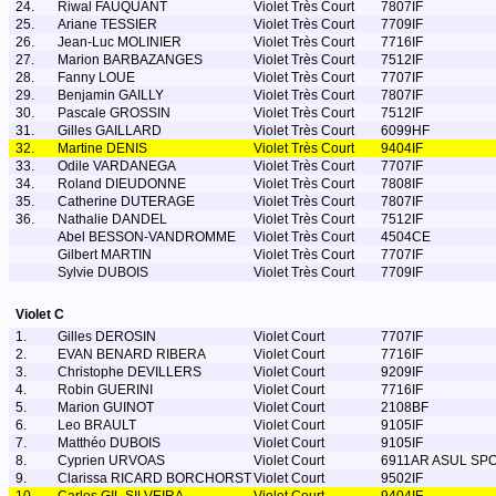
24.
Riwal FAUQUANT
Violet Très Court
7807IF
25.
Ariane TESSIER
Violet Très Court
7709IF
26.
Jean-Luc MOLINIER
Violet Très Court
7716IF
27.
Marion BARBAZANGES
Violet Très Court
7512IF
28.
Fanny LOUE
Violet Très Court
7707IF
29.
Benjamin GAILLY
Violet Très Court
7807IF
30.
Pascale GROSSIN
Violet Très Court
7512IF
31.
Gilles GAILLARD
Violet Très Court
6099HF
32.
Martine DENIS
Violet Très Court
9404IF
33.
Odile VARDANEGA
Violet Très Court
7707IF
34.
Roland DIEUDONNE
Violet Très Court
7808IF
35.
Catherine DUTERAGE
Violet Très Court
7807IF
36.
Nathalie DANDEL
Violet Très Court
7512IF
Abel BESSON-VANDROMME
Violet Très Court
4504CE
Gilbert MARTIN
Violet Très Court
7707IF
Sylvie DUBOIS
Violet Très Court
7709IF
Violet C
1.
Gilles DEROSIN
Violet Court
7707IF
2.
EVAN BENARD RIBERA
Violet Court
7716IF
3.
Christophe DEVILLERS
Violet Court
9209IF
4.
Robin GUERINI
Violet Court
7716IF
5.
Marion GUINOT
Violet Court
2108BF
6.
Leo BRAULT
Violet Court
9105IF
7.
Matthéo DUBOIS
Violet Court
9105IF
8.
Cyprien URVOAS
Violet Court
6911AR ASUL SP
9.
Clarissa RICARD BORCHORST
Violet Court
9502IF