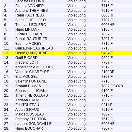
1.
Baptiste DELORME
Violet Long
7707IF
2.
Fabrice VANNIER
Violet Long
7716IF
3.
Anthony THEMINES
Violet Long
7512IF
4.
Rémi HAUTREUX
Violet Long
6008HF
5.
Alec LE HELLOCO
Violet Long
7707IF
6.
Thomas LECLERC
Violet Long
6008HF
7.
Hugo LINTANF
Violet Long
9105IF
8.
Lucile CLOUARD
Violet Long
7807IF
9.
Benoit RAUTURIER
Violet Long
7807IF
10.
Etienne MOREY
Violet Long
7716IF
11.
Guillaume GASTINEAU
Violet Long
7716IF
12.
Hervé QUINQUENEL
Violet Long
9404IF
13.
Gaël RICARD
Violet Long
9502IF
14.
Frederic LOTT
Violet Long
7707IF
15.
Konstantin AMELICHEV
Violet Long
7512IF
16.
Valentin CHAREYRE
Violet Long
2108BF
17.
Eric MOUGEL
Violet Long
7807IF
18.
Valentin FONTAINE
Violet Long
7716IF
19.
Arnaud DUMAS
Violet Long
7807IF GO78
20.
Sébastien LUCIANI
Violet Long
9109IF
21.
Thierry HEROUARD
Violet Long
7716IF
22.
Adriaan DAEM
Violet Long
7807IF
23.
Eric TOUZEAU
Violet Long
9211IF
24.
Alban GIRAUD
Violet Long
7512IF
25.
Malo ROUSSEAU
Violet Long
7807IF
26.
Anthony CLERTON
Violet Long
7512IF
27.
Laurent GONDCAILLE
Violet Long
6008HF
28.
Hugo BOUCHART
Violet Long
7807IF