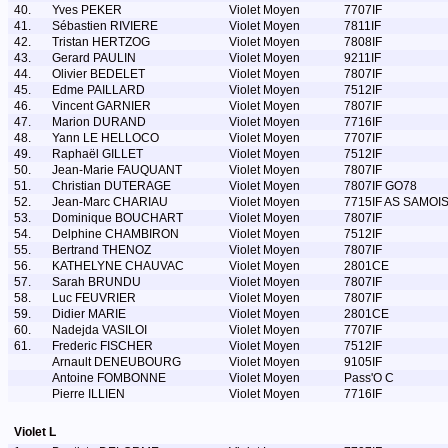
40.
Yves PEKER
Violet Moyen
7707IF
41.
Sébastien RIVIERE
Violet Moyen
7811IF
42.
Tristan HERTZOG
Violet Moyen
7808IF
43.
Gerard PAULIN
Violet Moyen
9211IF
44.
Olivier BEDELET
Violet Moyen
7807IF
45.
Edme PAILLARD
Violet Moyen
7512IF
46.
Vincent GARNIER
Violet Moyen
7807IF
47.
Marion DURAND
Violet Moyen
7716IF
48.
Yann LE HELLOCO
Violet Moyen
7707IF
49.
Raphaël GILLET
Violet Moyen
7512IF
50.
Jean-Marie FAUQUANT
Violet Moyen
7807IF
51.
Christian DUTERAGE
Violet Moyen
7807IF GO78
52.
Jean-Marc CHARIAU
Violet Moyen
7715IF AS SAMOI
53.
Dominique BOUCHART
Violet Moyen
7807IF
54.
Delphine CHAMBIRON
Violet Moyen
7512IF
55.
Bertrand THENOZ
Violet Moyen
7807IF
56.
KATHELYNE CHAUVAC
Violet Moyen
2801CE
57.
Sarah BRUNDU
Violet Moyen
7807IF
58.
Luc FEUVRIER
Violet Moyen
7807IF
59.
Didier MARIE
Violet Moyen
2801CE
60.
Nadejda VASILOI
Violet Moyen
7707IF
61.
Frederic FISCHER
Violet Moyen
7512IF
Arnault DENEUBOURG
Violet Moyen
9105IF
Antoine FOMBONNE
Violet Moyen
Pass'O C
Pierre ILLIEN
Violet Moyen
7716IF
Violet L