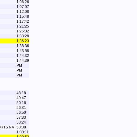
1:06:26
1:07:07
1:12:08
1:15:48
1:17:42
1:21:25
1:25:32
1:33:28
1:36:23
1:38:36
1:43:58
1:44:32
1:44:39
PM
PM
PM
48:18
49:47
50:16
56:31
56:50
57:33
58:24
ORTS NAT
58:38
1:00:11