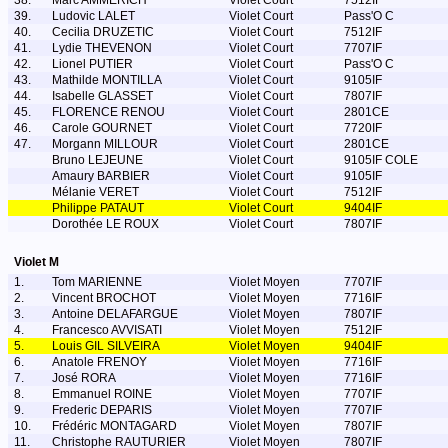
38.
Marc AMMERICH
Violet Court
7512IF
39.
Ludovic LALET
Violet Court
Pass'O C
40.
Cecilia DRUZETIC
Violet Court
7512IF
41.
Lydie THEVENON
Violet Court
7707IF
42.
Lionel PUTIER
Violet Court
Pass'O C
43.
Mathilde MONTILLA
Violet Court
9105IF
44.
Isabelle GLASSET
Violet Court
7807IF
45.
FLORENCE RENOU
Violet Court
2801CE
46.
Carole GOURNET
Violet Court
7720IF
47.
Morgann MILLOUR
Violet Court
2801CE
Bruno LEJEUNE
Violet Court
9105IF COLE
Amaury BARBIER
Violet Court
9105IF
Mélanie VERET
Violet Court
7512IF
Philippe PATAUT
Violet Court
9404IF
Dorothée LE ROUX
Violet Court
7807IF
Violet M
1.
Tom MARIENNE
Violet Moyen
7707IF
2.
Vincent BROCHOT
Violet Moyen
7716IF
3.
Antoine DELAFARGUE
Violet Moyen
7807IF
4.
Francesco AVVISATI
Violet Moyen
7512IF
5.
Louis GIL SILVEIRA
Violet Moyen
9404IF
6.
Anatole FRENOY
Violet Moyen
7716IF
7.
José RORA
Violet Moyen
7716IF
8.
Emmanuel ROINE
Violet Moyen
7707IF
9.
Frederic DEPARIS
Violet Moyen
7707IF
10.
Frédéric MONTAGARD
Violet Moyen
7807IF
11.
Christophe RAUTURIER
Violet Moyen
7807IF