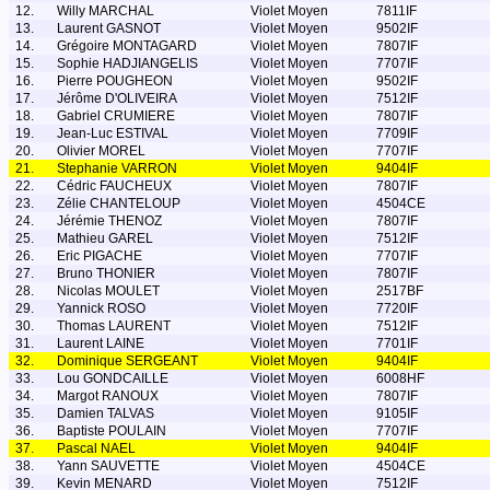
12.
Willy MARCHAL
Violet Moyen
7811IF
13.
Laurent GASNOT
Violet Moyen
9502IF
14.
Grégoire MONTAGARD
Violet Moyen
7807IF
15.
Sophie HADJIANGELIS
Violet Moyen
7707IF
16.
Pierre POUGHEON
Violet Moyen
9502IF
17.
Jérôme D'OLIVEIRA
Violet Moyen
7512IF
18.
Gabriel CRUMIERE
Violet Moyen
7807IF
19.
Jean-Luc ESTIVAL
Violet Moyen
7709IF
20.
Olivier MOREL
Violet Moyen
7707IF
21.
Stephanie VARRON
Violet Moyen
9404IF
22.
Cédric FAUCHEUX
Violet Moyen
7807IF
23.
Zélie CHANTELOUP
Violet Moyen
4504CE
24.
Jérémie THENOZ
Violet Moyen
7807IF
25.
Mathieu GAREL
Violet Moyen
7512IF
26.
Eric PIGACHE
Violet Moyen
7707IF
27.
Bruno THONIER
Violet Moyen
7807IF
28.
Nicolas MOULET
Violet Moyen
2517BF
29.
Yannick ROSO
Violet Moyen
7720IF
30.
Thomas LAURENT
Violet Moyen
7512IF
31.
Laurent LAINE
Violet Moyen
7701IF
32.
Dominique SERGEANT
Violet Moyen
9404IF
33.
Lou GONDCAILLE
Violet Moyen
6008HF
34.
Margot RANOUX
Violet Moyen
7807IF
35.
Damien TALVAS
Violet Moyen
9105IF
36.
Baptiste POULAIN
Violet Moyen
7707IF
37.
Pascal NAEL
Violet Moyen
9404IF
38.
Yann SAUVETTE
Violet Moyen
4504CE
39.
Kevin MENARD
Violet Moyen
7512IF