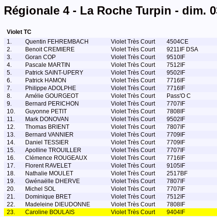
Régionale 4 - La Roche Turpin - dim. 0
Violet TC
1.
Quentin FEHREMBACH
Violet Très Court
4504CE
2.
Benoit CREMIERE
Violet Très Court
9211IF DSA
3.
Goran COP
Violet Très Court
9510IF
4.
Pascale MARTIN
Violet Très Court
7512IF
5.
Patrick SAINT-UPERY
Violet Très Court
9502IF
6.
Patrick HAMON
Violet Très Court
7716IF
7.
Philippe ADOLPHE
Violet Très Court
7716IF
8.
Amélie GOURGEOT
Violet Très Court
Pass'O C
9.
Bernard PERICHON
Violet Très Court
7707IF
10.
Guyonne PETIT
Violet Très Court
7808IF
11.
Mark DONOVAN
Violet Très Court
9502IF
12.
Thomas BRIENT
Violet Très Court
7807IF
13.
Bernard VANNIER
Violet Très Court
7709IF
14.
Daniel TESSIER
Violet Très Court
7709IF
15.
Apolline TROUILLER
Violet Très Court
7707IF
16.
Clémence ROUGEAUX
Violet Très Court
7716IF
17.
Florent RAVELET
Violet Très Court
9105IF
18.
Nathalie MOULET
Violet Très Court
2517BF
19.
Gwénaëlle DHERVE
Violet Très Court
7807IF
20.
Michel SOL
Violet Très Court
7707IF
21.
Dominique BRET
Violet Très Court
7512IF
22.
Madeleine DIEUDONNE
Violet Très Court
7808IF
23.
Caroline BOULAIS
Violet Très Court
9404IF