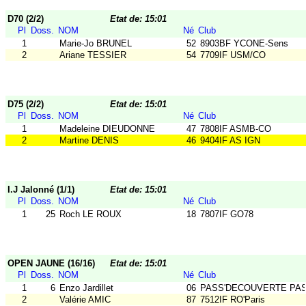
D70 (2/2)
Etat de: 15:01
Pl
Doss.
NOM
Né
Club
1
Marie-Jo BRUNEL
52
8903BF YCONE-Sens
2
Ariane TESSIER
54
7709IF USM/CO
D75 (2/2)
Etat de: 15:01
Pl
Doss.
NOM
Né
Club
1
Madeleine DIEUDONNE
47
7808IF ASMB-CO
2
Martine DENIS
46
9404IF AS IGN
I.J Jalonné (1/1)
Etat de: 15:01
Pl
Doss.
NOM
Né
Club
1
25
Roch LE ROUX
18
7807IF GO78
OPEN JAUNE (16/16)
Etat de: 15:01
Pl
Doss.
NOM
Né
Club
1
6
Enzo Jardillet
06
PASS'DECOUVERTE PA
2
Valérie AMIC
87
7512IF RO'Paris