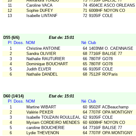
10
Alexandra TONDU
73
7716IF BALISE 77
11
Caroline VACA
74
4504CE ASCO ORLEANS
12
Sophie DUFEY
71
6008HF NOYON CO
13
Isabelle LINTANF
72
9105IF COLE
D55 (6/6)
Etat de: 15:01
Pl
Doss.
NOM
Né
Club
1
Christine ANTOINE
64
1403NM O. CAENNAISE
2
Sandra OLIVIER
68
7716IF BALISE 77
3
Nathalie RAUTURIER
66
7807IF GO78
4
Dominique BOUCHART
65
7807IF GO78
5
Judith ELVER
66
9105IF COLE
6
Nathalie DANDEL
68
7512IF RO'Paris
D60 (14/14)
Etat de: 15:01
Pl
Doss.
NOM
Né
Club
1
Martine WIBART
60
9502IF ACBeauchamp
2
Valérie PEKER
64
7707IF OPA MONTIGNY
3
Isabelle TOUZAIN ROULLEAUX
62
9105IF COLE
4
Myriam CORDEIRO MENDES
60
6008HF NOYON CO
5
caroline BOUCHERIE
64
7716IF BALISE 77
6
Lydie THEVENON
64
7707IF OPA MONTIGNY