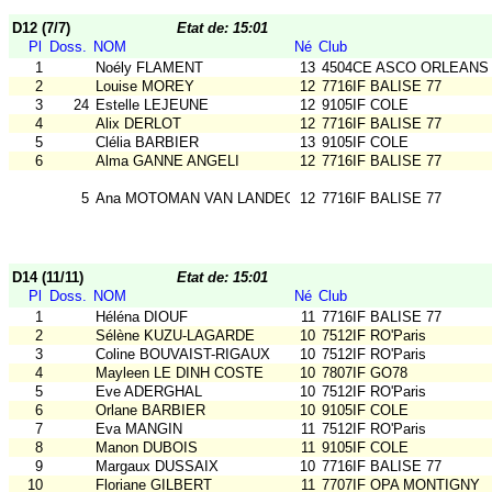
D12 (7/7)
Etat de: 15:01
Pl
Doss.
NOM
Né
Club
1
Noély FLAMENT
13
4504CE ASCO ORLEANS
2
Louise MOREY
12
7716IF BALISE 77
3
24
Estelle LEJEUNE
12
9105IF COLE
4
Alix DERLOT
12
7716IF BALISE 77
5
Clélia BARBIER
13
9105IF COLE
6
Alma GANNE ANGELI
12
7716IF BALISE 77
5
Ana MOTOMAN VAN LANDEGHEM
12
7716IF BALISE 77
D14 (11/11)
Etat de: 15:01
Pl
Doss.
NOM
Né
Club
1
Héléna DIOUF
11
7716IF BALISE 77
2
Sélène KUZU-LAGARDE
10
7512IF RO'Paris
3
Coline BOUVAIST-RIGAUX
10
7512IF RO'Paris
4
Mayleen LE DINH COSTE
10
7807IF GO78
5
Eve ADERGHAL
10
7512IF RO'Paris
6
Orlane BARBIER
10
9105IF COLE
7
Eva MANGIN
11
7512IF RO'Paris
8
Manon DUBOIS
11
9105IF COLE
9
Margaux DUSSAIX
10
7716IF BALISE 77
10
Floriane GILBERT
11
7707IF OPA MONTIGNY