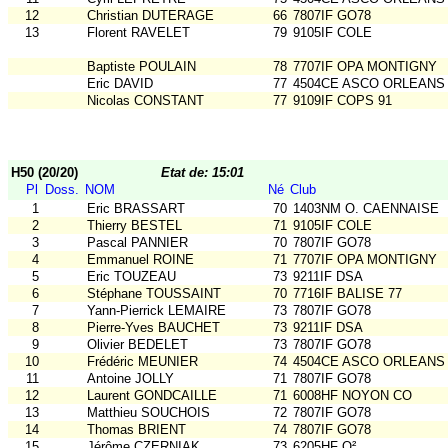
12
Christian DUTERAGE
66
7807IF GO78
13
Florent RAVELET
79
9105IF COLE
Baptiste POULAIN
78
7707IF OPA MONTIGNY
Eric DAVID
77
4504CE ASCO ORLEANS
Nicolas CONSTANT
77
9109IF COPS 91
H50 (20/20)
Etat de: 15:01
Pl
Doss.
NOM
Né
Club
1
Eric BRASSART
70
1403NM O. CAENNAISE
2
Thierry BESTEL
71
9105IF COLE
3
Pascal PANNIER
70
7807IF GO78
4
Emmanuel ROINE
71
7707IF OPA MONTIGNY
5
Eric TOUZEAU
73
9211IF DSA
6
Stéphane TOUSSAINT
70
7716IF BALISE 77
7
Yann-Pierrick LEMAIRE
73
7807IF GO78
8
Pierre-Yves BAUCHET
73
9211IF DSA
9
Olivier BEDELET
73
7807IF GO78
10
Frédéric MEUNIER
74
4504CE ASCO ORLEANS
11
Antoine JOLLY
71
7807IF GO78
12
Laurent GONDCAILLE
71
6008HF NOYON CO
13
Matthieu SOUCHOIS
72
7807IF GO78
14
Thomas BRIENT
74
7807IF GO78
15
Jérôme CZERNIAK
73
6205HF O²