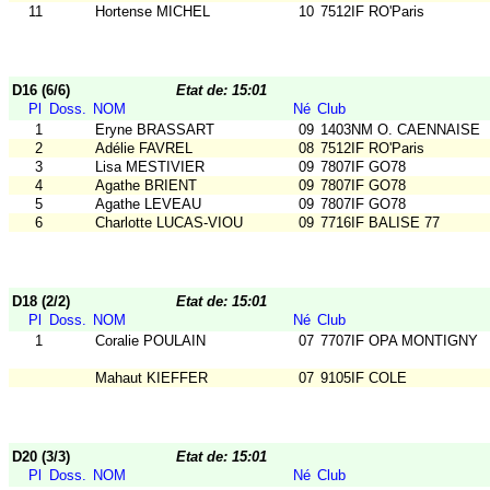
11
Hortense MICHEL
10
7512IF RO'Paris
D16 (6/6)
Etat de: 15:01
Pl
Doss.
NOM
Né
Club
1
Eryne BRASSART
09
1403NM O. CAENNAISE
2
Adélie FAVREL
08
7512IF RO'Paris
3
Lisa MESTIVIER
09
7807IF GO78
4
Agathe BRIENT
09
7807IF GO78
5
Agathe LEVEAU
09
7807IF GO78
6
Charlotte LUCAS-VIOU
09
7716IF BALISE 77
D18 (2/2)
Etat de: 15:01
Pl
Doss.
NOM
Né
Club
1
Coralie POULAIN
07
7707IF OPA MONTIGNY
Mahaut KIEFFER
07
9105IF COLE
D20 (3/3)
Etat de: 15:01
Pl
Doss.
NOM
Né
Club