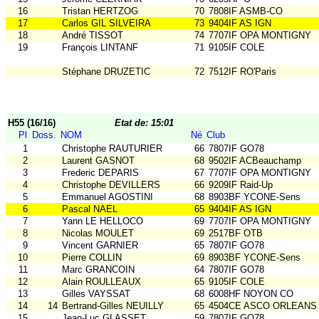
16
Tristan HERTZOG
70
7808IF ASMB-CO
17
Carlos GIL SILVEIRA
73
9404IF AS IGN
18
André TISSOT
74
7707IF OPA MONTIGNY
19
François LINTANF
71
9105IF COLE
Stéphane DRUZETIC
72
7512IF RO'Paris
H55 (16/16)
Etat de: 15:01
Pl
Doss.
NOM
Né
Club
1
Christophe RAUTURIER
66
7807IF GO78
2
Laurent GASNOT
68
9502IF ACBeauchamp
3
Frederic DEPARIS
67
7707IF OPA MONTIGNY
4
Christophe DEVILLERS
66
9209IF Raid-Up
5
Emmanuel AGOSTINI
68
8903BF YCONE-Sens
6
Pascal NAEL
65
9404IF AS IGN
7
Yann LE HELLOCO
69
7707IF OPA MONTIGNY
8
Nicolas MOULET
69
2517BF OTB
9
Vincent GARNIER
65
7807IF GO78
10
Pierre COLLIN
69
8903BF YCONE-Sens
11
Marc GRANCOIN
64
7807IF GO78
12
Alain ROULLEAUX
65
9105IF COLE
13
Gilles VAYSSAT
68
6008HF NOYON CO
14
14
Bertrand-Gilles NEUILLY
65
4504CE ASCO ORLEANS
15
Jean-Luc GLASSET
59
7807IF GO78