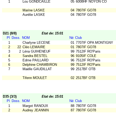
1
Lou GONDCAILLE
05
6008HF NOYON CO
Marine LASKE
04
7807IF GO78
Aurélie LASKE
04
7807IF GO78
D21 (8/8)
Etat de: 15:01
Pl
Doss.
NOM
Né
Club
1
Charlyne LECENE
01
7707IF OPA MONTIGNY
2
22
Cléo LEMAIRE
01
7807IF GO78
3
2
Léna GUIHENEUF
99
7512IF RO'Paris
4
Sandra BESTEL
96
9105IF COLE
5
Edme PAILLARD
96
7512IF RO'Paris
6
Delphine CHAMBIRON
99
7512IF RO'Paris
7
Maëlle GAUDILLAT
99
2517BF OTB
Tifenn MOULET
02
2517BF OTB
D35 (3/3)
Etat de: 15:01
Pl
Doss.
NOM
Né
Club
1
Margot RANOUX
88
7807IF GO78
2
Audrey JEANNIN
87
7807IF GO78