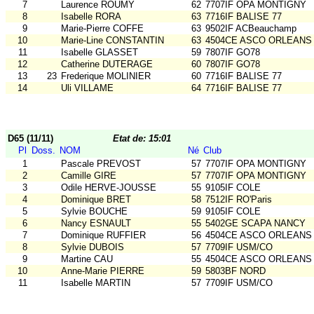
7
Laurence ROUMY
62
7707IF OPA MONTIGNY
8
Isabelle RORA
63
7716IF BALISE 77
9
Marie-Pierre COFFE
63
9502IF ACBeauchamp
10
Marie-Line CONSTANTIN
63
4504CE ASCO ORLEANS
11
Isabelle GLASSET
59
7807IF GO78
12
Catherine DUTERAGE
60
7807IF GO78
13
23
Frederique MOLINIER
60
7716IF BALISE 77
14
Uli VILLAME
64
7716IF BALISE 77
D65 (11/11)
Etat de: 15:01
Pl
Doss.
NOM
Né
Club
1
Pascale PREVOST
57
7707IF OPA MONTIGNY
2
Camille GIRE
57
7707IF OPA MONTIGNY
3
Odile HERVE-JOUSSE
55
9105IF COLE
4
Dominique BRET
58
7512IF RO'Paris
5
Sylvie BOUCHE
59
9105IF COLE
6
Nancy ESNAULT
55
5402GE SCAPA NANCY
7
Dominique RUFFIER
56
4504CE ASCO ORLEANS
8
Sylvie DUBOIS
57
7709IF USM/CO
9
Martine CAU
55
4504CE ASCO ORLEANS
10
Anne-Marie PIERRE
59
5803BF NORD
11
Isabelle MARTIN
57
7709IF USM/CO