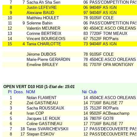
7
7
Sacha Ah Sha Sen
06
PASS'COMPETITION PA
8
Justin LEFEVRE
06
9404IF AS IGN
9
Alexiane BAUD
97
9404IF AS IGN
10
Matthieu HOULET
78
9105IF COLE
11
9
Solenne Bahin
06
PASS'COMPETITION PA
12
Valentin MEUNIER
90
4504CE ASCO ORLEANS
13
Corinne BERTREIX
83
7720IF TOM MEAUX
14
Vincent BOURGEOIS
67
7512IF RO'Paris
15
4
Tania CHARLOTTE
73
9404IF AS IGN
Jérome DUBOIS
78
9105IF COLE
Marie-Pierre GERARDIN
78
4504CE ASCO ORLEANS
Emeline BRULEY
81
7707IF OPA MONTIGNY
OPEN VERT D10 H10 (14/14)
Etat de: 15:01
Pl
Doss.
NOM
Né
Club
1
Nolan FLAMENT
14
4504CE ASCO ORLEANS
2
Zoé GASTINEAU
14
7716IF BALISE 77
3
Sacha ROUSSEAUX
15
7512IF RO'Paris
4
Ivan COP
14
9502IF ACBeauchamp
5
Jacques LE ROUX
16
7807IF GO78
6
Coline GASTINEAU
17
7716IF BALISE 77
7
18
Taras SVARICHEVSKII
17
PASS'DECOUVERTE PA
8
17
Stepan ESKOV
12
PASS'DECOUVERTE PA