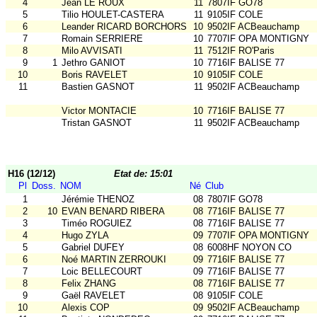
4
Jean LE ROUX
11
7807IF GO78
5
Tilio HOULET-CASTERA
11
9105IF COLE
6
Leander RICARD BORCHORST
10
9502IF ACBeauchamp
7
Romain SERRIERE
10
7707IF OPA MONTIGNY
8
Milo AVVISATI
11
7512IF RO'Paris
9
1
Jethro GANIOT
10
7716IF BALISE 77
10
Boris RAVELET
10
9105IF COLE
11
Bastien GASNOT
11
9502IF ACBeauchamp
Victor MONTACIE
10
7716IF BALISE 77
Tristan GASNOT
11
9502IF ACBeauchamp
H16 (12/12)
Etat de: 15:01
Pl
Doss.
NOM
Né
Club
1
Jérémie THENOZ
08
7807IF GO78
2
10
EVAN BENARD RIBERA
08
7716IF BALISE 77
3
Timéo ROGUIEZ
08
7716IF BALISE 77
4
Hugo ZYLA
09
7707IF OPA MONTIGNY
5
Gabriel DUFEY
08
6008HF NOYON CO
6
Noé MARTIN ZERROUKI
09
7716IF BALISE 77
7
Loic BELLECOURT
09
7716IF BALISE 77
8
Felix ZHANG
08
7716IF BALISE 77
9
Gaël RAVELET
08
9105IF COLE
10
Alexis COP
09
9502IF ACBeauchamp