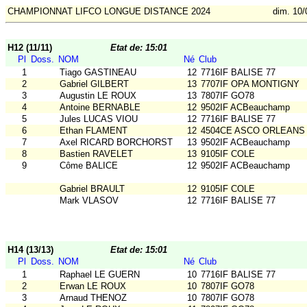
CHAMPIONNAT LIFCO LONGUE DISTANCE 2024
dim. 10/
H12 (11/11)
Etat de: 15:01
Pl
Doss.
NOM
Né
Club
1
Tiago GASTINEAU
12
7716IF BALISE 77
2
Gabriel GILBERT
13
7707IF OPA MONTIGNY
3
Augustin LE ROUX
13
7807IF GO78
4
Antoine BERNABLE
12
9502IF ACBeauchamp
5
Jules LUCAS VIOU
12
7716IF BALISE 77
6
Ethan FLAMENT
12
4504CE ASCO ORLEANS
7
Axel RICARD BORCHORST
13
9502IF ACBeauchamp
8
Bastien RAVELET
13
9105IF COLE
9
Côme BALICE
12
9502IF ACBeauchamp
Gabriel BRAULT
12
9105IF COLE
Mark VLASOV
12
7716IF BALISE 77
H14 (13/13)
Etat de: 15:01
Pl
Doss.
NOM
Né
Club
1
Raphael LE GUERN
10
7716IF BALISE 77
2
Erwan LE ROUX
10
7807IF GO78
3
Arnaud THENOZ
10
7807IF GO78