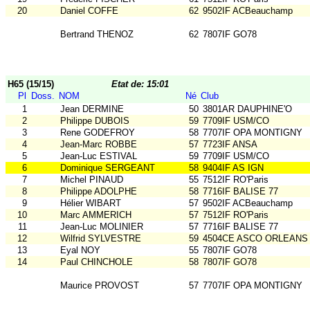
20
Daniel COFFE
62
9502IF ACBeauchamp
Bertrand THENOZ
62
7807IF GO78
H65 (15/15)
Etat de: 15:01
Pl
Doss.
NOM
Né
Club
1
Jean DERMINE
50
3801AR DAUPHINE'O
2
Philippe DUBOIS
59
7709IF USM/CO
3
Rene GODEFROY
58
7707IF OPA MONTIGNY
4
Jean-Marc ROBBE
57
7723IF ANSA
5
Jean-Luc ESTIVAL
59
7709IF USM/CO
6
Dominique SERGEANT
58
9404IF AS IGN
7
Michel PINAUD
55
7512IF RO'Paris
8
Philippe ADOLPHE
58
7716IF BALISE 77
9
Hélier WIBART
57
9502IF ACBeauchamp
10
Marc AMMERICH
57
7512IF RO'Paris
11
Jean-Luc MOLINIER
57
7716IF BALISE 77
12
Wilfrid SYLVESTRE
59
4504CE ASCO ORLEANS
13
Eyal NOY
55
7807IF GO78
14
Paul CHINCHOLE
58
7807IF GO78
Maurice PROVOST
57
7707IF OPA MONTIGNY