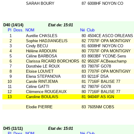
SARAH BOURY
87
6008HF NOYON CO
D40 (14/14)
Etat de: 15:01
Pl
Doss.
NOM
Né
Club
1
Aurélie CHASLES
80
4504CE ASCO ORLEANS
2
Sophie HADJIANGELIS
82
7707IF OPA MONTIGNY
3
Cindy BECU
81
6008HF NOYON CO
4
Hélène ARDOUIN
80
7707IF OPA MONTIGNY
5
Céline BARBOSA
83
8903BF YCONE-Sens
6
Clarissa RICARD BORCHORST
82
9502IF ACBeauchamp
7
Dorothée LE ROUX
83
7807IF GO78
8
Eloise LOUVET
83
7707IF OPA MONTIGNY
9
Elena STEPANOVA
83
9211IF DSA
10
Carole RINTJEMA
81
7716IF BALISE 77
11
Céline GATTI
82
7807IF GO78
12
Clémence ROUGEAUX
80
7716IF BALISE 77
13
Caroline BOULAIS
81
9404IF AS IGN
Elodie PIERRE
83
7605NM COBS
D45 (11/11)
Etat de: 15:01
Pl
Doss.
NOM
Né
Club