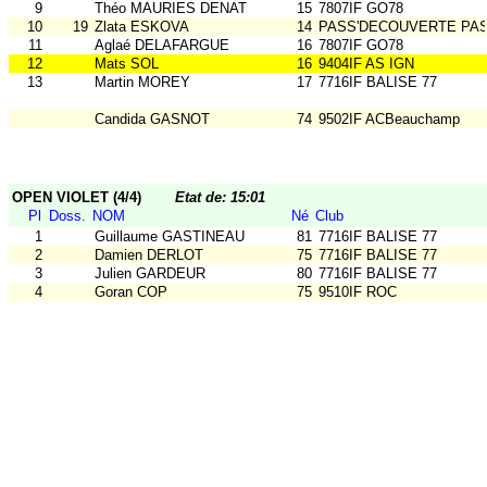
9
Théo MAURIES DENAT
15
7807IF GO78
10
19
Zlata ESKOVA
14
PASS'DECOUVERTE PA
11
Aglaé DELAFARGUE
16
7807IF GO78
12
Mats SOL
16
9404IF AS IGN
13
Martin MOREY
17
7716IF BALISE 77
Candida GASNOT
74
9502IF ACBeauchamp
OPEN VIOLET (4/4)
Etat de: 15:01
Pl
Doss.
NOM
Né
Club
1
Guillaume GASTINEAU
81
7716IF BALISE 77
2
Damien DERLOT
75
7716IF BALISE 77
3
Julien GARDEUR
80
7716IF BALISE 77
4
Goran COP
75
9510IF ROC