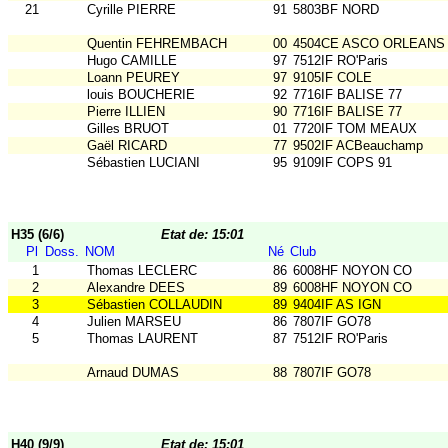
21
Cyrille PIERRE
91
5803BF NORD
Quentin FEHREMBACH
00
4504CE ASCO ORLEANS
Hugo CAMILLE
97
7512IF RO'Paris
Loann PEUREY
97
9105IF COLE
louis BOUCHERIE
92
7716IF BALISE 77
Pierre ILLIEN
90
7716IF BALISE 77
Gilles BRUOT
01
7720IF TOM MEAUX
Gaël RICARD
77
9502IF ACBeauchamp
Sébastien LUCIANI
95
9109IF COPS 91
H35 (6/6)
Etat de: 15:01
Pl
Doss.
NOM
Né
Club
1
Thomas LECLERC
86
6008HF NOYON CO
2
Alexandre DEES
89
6008HF NOYON CO
3
Sébastien COLLAUDIN
89
9404IF AS IGN
4
Julien MARSEU
86
7807IF GO78
5
Thomas LAURENT
87
7512IF RO'Paris
Arnaud DUMAS
88
7807IF GO78
H40 (9/9)
Etat de: 15:01