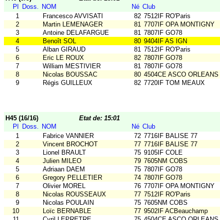
Pl
Doss.
NOM
Né
Club
1
Francesco AVVISATI
82
7512IF RO'Paris
2
Martin LEMENAGER
81
7707IF OPA MONTIGNY
3
Antoine DELAFARGUE
81
7807IF GO78
4
Benoît SOL
80
9404IF AS IGN
5
Alban GIRAUD
81
7512IF RO'Paris
6
Eric LE ROUX
82
7807IF GO78
7
William MESTIVIER
81
7807IF GO78
8
Nicolas BOUSSAC
80
4504CE ASCO ORLEANS
9
Régis GUILLEUX
82
7720IF TOM MEAUX
H45 (16/16)
Etat de: 15:01
Pl
Doss.
NOM
Né
Club
1
Fabrice VANNIER
72
7716IF BALISE 77
2
Vincent BROCHOT
77
7716IF BALISE 77
3
Lionel BRAULT
75
9105IF COLE
4
Julien MILEO
79
7605NM COBS
5
Adriaan DAEM
75
7807IF GO78
6
Gregory PELLETIER
74
7807IF GO78
7
Olivier MOREL
76
7707IF OPA MONTIGNY
8
Nicolas ROUSSEAUX
77
7512IF RO'Paris
9
Nicolas POULAIN
75
7605NM COBS
10
Loïc BERNABLE
77
9502IF ACBeauchamp
11
Cyril LEPRETRE
75
4504CE ASCO ORLEANS