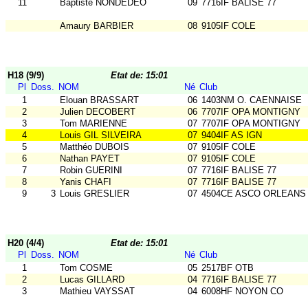
11
Baptiste NONDEDEO
09
7716IF BALISE 77
Amaury BARBIER
08
9105IF COLE
H18 (9/9)
Etat de: 15:01
Pl
Doss.
NOM
Né
Club
1
Elouan BRASSART
06
1403NM O. CAENNAISE
2
Julien DECOBERT
06
7707IF OPA MONTIGNY
3
Tom MARIENNE
07
7707IF OPA MONTIGNY
4
Louis GIL SILVEIRA
07
9404IF AS IGN
5
Matthéo DUBOIS
07
9105IF COLE
6
Nathan PAYET
07
9105IF COLE
7
Robin GUERINI
07
7716IF BALISE 77
8
Yanis CHAFI
07
7716IF BALISE 77
9
3
Louis GRESLIER
07
4504CE ASCO ORLEANS
H20 (4/4)
Etat de: 15:01
Pl
Doss.
NOM
Né
Club
1
Tom COSME
05
2517BF OTB
2
Lucas GILLARD
04
7716IF BALISE 77
3
Mathieu VAYSSAT
04
6008HF NOYON CO