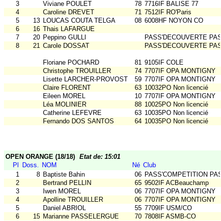
3
Viviane POULET
78
7716IF BALISE 77
4
Caroline DREVET
71
7512IF RO'Paris
5
13
LOUCAS COUTA TELGA
08
6008HF NOYON CO
6
16
Thais LAFARGUE
7
20
Peppino GULLI
PASS'DECOUVERTE PA
8
21
Carole DOSSAT
PASS'DECOUVERTE PA
Floriane POCHARD
81
9105IF COLE
Christophe TROUILLER
74
7707IF OPA MONTIGNY
Lisette LARCHER-PROVOST
59
7707IF OPA MONTIGNY
Claire FLORENT
63
10032PO Non licencié
Eileen MOREL
10
7707IF OPA MONTIGNY
Léa MOLINIER
88
10025PO Non licencié
Catherine LEFEVRE
63
10035PO Non licencié
Fernando DOS SANTOS
64
10035PO Non licencié
OPEN ORANGE (18/18)
Etat de: 15:01
Pl
Doss.
NOM
Né
Club
1
8
Baptiste Bahin
06
PASS'COMPETITION PA
2
Bertrand PELLIN
65
9502IF ACBeauchamp
3
Iwen MOREL
06
7707IF OPA MONTIGNY
4
Apolline TROUILLER
06
7707IF OPA MONTIGNY
5
Daniel ABRIOL
55
7709IF USM/CO
6
15
Marianne PASSELERGUE
70
7808IF ASMB-CO