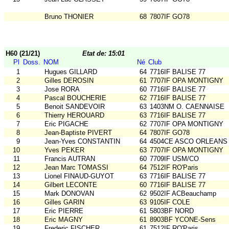
Bruno THONIER
68
7807IF GO78
H60 (21/21)
Etat de: 15:01
Pl
Doss.
NOM
Né
Club
1
Hugues GILLARD
64
7716IF BALISE 77
2
Gilles DEROSIN
61
7707IF OPA MONTIGNY
3
Jose RORA
60
7716IF BALISE 77
4
Pascal BOUCHERIE
62
7716IF BALISE 77
5
Benoit SANDEVOIR
63
1403NM O. CAENNAISE
6
Thierry HEROUARD
63
7716IF BALISE 77
7
Eric PIGACHE
62
7707IF OPA MONTIGNY
8
Jean-Baptiste PIVERT
64
7807IF GO78
9
Jean-Yves CONSTANTIN
64
4504CE ASCO ORLEANS
10
Yves PEKER
63
7707IF OPA MONTIGNY
11
Francis AUTRAN
60
7709IF USM/CO
12
Jean Marc TOMASSI
64
7512IF RO'Paris
13
Lionel FINAUD-GUYOT
63
7716IF BALISE 77
14
Gilbert LECONTE
60
7716IF BALISE 77
15
Mark DONOVAN
62
9502IF ACBeauchamp
16
Gilles GARIN
63
9105IF COLE
17
Eric PIERRE
61
5803BF NORD
18
Eric MAGNY
61
8903BF YCONE-Sens
19
Frederic FISCHER
61
7512IF RO'Paris