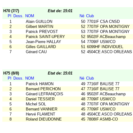
H70 (7/7)
Etat de: 15:01
Pl
Doss.
NOM
Né
Club
1
Alain GUILLON
50
7701IF CSA CNSD
2
Gilbert MARTIN
52
7707IF OPA MONTIGNY
3
Patrick PREVOST
53
7707IF OPA MONTIGNY
4
Patrick SAINT-UPERY
52
9502IF ACBeauchamp
5
Jean-Pierre HALLAY
54
7709IF USM/CO
6
Gilles GAILLARD
51
6099HF INDIVIDUEL
7
Gérard CAU
52
4504CE ASCO ORLEANS
H75 (8/8)
Etat de: 15:01
Pl
Doss.
NOM
Né
Club
1
Patrick HAMON
49
7716IF BALISE 77
2
Bernard PERICHON
47
7716IF BALISE 77
3
Gérard LEFRANÇOIS
46
9502IF ACBeauchamp
4
Daniel TESSIER
48
7709IF USM/CO
5
Michel SOL
48
7707IF OPA MONTIGNY
6
Bernard VANNIER
45
7709IF USM/CO
7
Hervé FLAMENT
48
4504CE ASCO ORLEANS
8
Roland DIEUDONNE
45
7808IF ASMB-CO