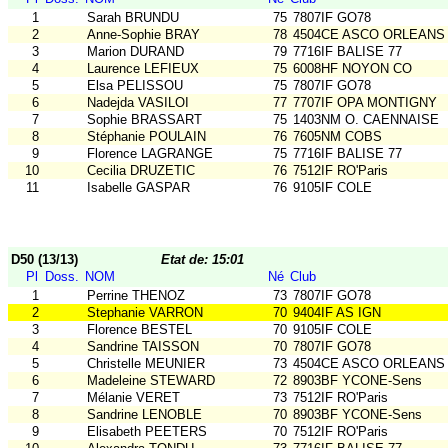
1
Sarah BRUNDU
75
7807IF GO78
2
Anne-Sophie BRAY
78
4504CE ASCO ORLEANS
3
Marion DURAND
79
7716IF BALISE 77
4
Laurence LEFIEUX
75
6008HF NOYON CO
5
Elsa PELISSOU
75
7807IF GO78
6
Nadejda VASILOI
77
7707IF OPA MONTIGNY
7
Sophie BRASSART
75
1403NM O. CAENNAISE
8
Stéphanie POULAIN
76
7605NM COBS
9
Florence LAGRANGE
75
7716IF BALISE 77
10
Cecilia DRUZETIC
76
7512IF RO'Paris
11
Isabelle GASPAR
76
9105IF COLE
D50 (13/13)
Etat de: 15:01
Pl
Doss.
NOM
Né
Club
1
Perrine THENOZ
73
7807IF GO78
2
Stephanie VARRON
70
9404IF AS IGN
3
Florence BESTEL
70
9105IF COLE
4
Sandrine TAISSON
70
7807IF GO78
5
Christelle MEUNIER
73
4504CE ASCO ORLEANS
6
Madeleine STEWARD
72
8903BF YCONE-Sens
7
Mélanie VERET
73
7512IF RO'Paris
8
Sandrine LENOBLE
70
8903BF YCONE-Sens
9
Elisabeth PEETERS
70
7512IF RO'Paris