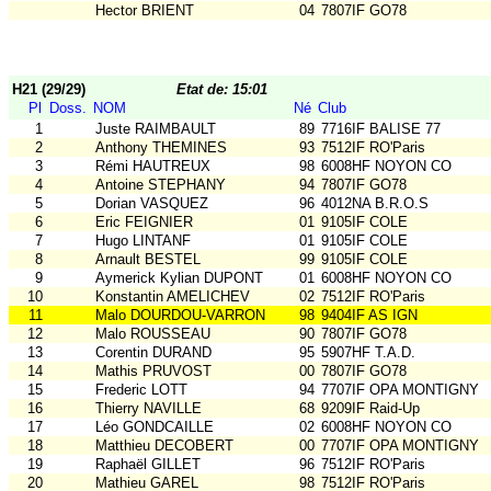
Hector BRIENT
04
7807IF GO78
H21 (29/29)
Etat de: 15:01
Pl
Doss.
NOM
Né
Club
1
Juste RAIMBAULT
89
7716IF BALISE 77
2
Anthony THEMINES
93
7512IF RO'Paris
3
Rémi HAUTREUX
98
6008HF NOYON CO
4
Antoine STEPHANY
94
7807IF GO78
5
Dorian VASQUEZ
96
4012NA B.R.O.S
6
Eric FEIGNIER
01
9105IF COLE
7
Hugo LINTANF
01
9105IF COLE
8
Arnault BESTEL
99
9105IF COLE
9
Aymerick Kylian DUPONT
01
6008HF NOYON CO
10
Konstantin AMELICHEV
02
7512IF RO'Paris
11
Malo DOURDOU-VARRON
98
9404IF AS IGN
12
Malo ROUSSEAU
90
7807IF GO78
13
Corentin DURAND
95
5907HF T.A.D.
14
Mathis PRUVOST
00
7807IF GO78
15
Frederic LOTT
94
7707IF OPA MONTIGNY
16
Thierry NAVILLE
68
9209IF Raid-Up
17
Léo GONDCAILLE
02
6008HF NOYON CO
18
Matthieu DECOBERT
00
7707IF OPA MONTIGNY
19
Raphaël GILLET
96
7512IF RO'Paris
20
Mathieu GAREL
98
7512IF RO'Paris