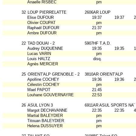
Anaelle RISBEC
pm
32
LOUP PIERRELATTE
2606AR LOUP
Elise DUFOUR
19:37
19:37
2
Olivier COUPAT
pm
Raphaël DUFOUR
21:37
Ambre DUFOUR
pm
22
TAD DOUAI - 2
5907HF T.A.D.
Audrey DUQUENNE
19:35
19:35
1
Lucas VARIN
pm
Louis HALTZ
disq.
Agnès MERCIER
25
ORIENT'ALP GRENOBLE - 2
3810AR ORIENT'ALP
Apolline COCHEY
19:36
19:36
2
Célestin COCHEY
pm
Mael PAPOT
21:45
Louhane GOUVERNAYRE
22:53
26
ASUL LYON 3
6911AR ASUL SPORTS NAT
Margot DECHAVANNE
22:35
22:35
4
Martial BALEYDIER
pm
Titouan BALEYDIER
pm
Helena DUSSUYER
pm