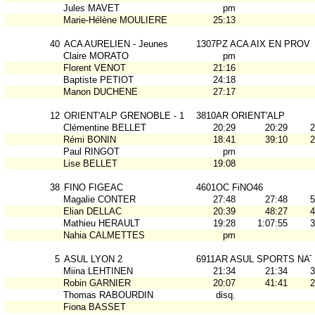
Jules MAVET
pm
Marie-Hélène MOULIERE
25:13
40
ACA AURELIEN - Jeunes
1307PZ ACA AIX EN PROV
Claire MORATO
pm
Florent VENOT
21:16
Baptiste PETIOT
24:18
Manon DUCHENE
27:17
12
ORIENT'ALP GRENOBLE - 1
3810AR ORIENT'ALP
Clémentine BELLET
20:29
20:29
2
Rémi BONIN
18:41
39:10
2
Paul RINGOT
pm
Lise BELLET
19:08
38
FINO FIGEAC
4601OC FiNO46
Magalie CONTER
27:48
27:48
5
Elian DELLAC
20:39
48:27
4
Mathieu HERAULT
19:28
1:07:55
3
Nahia CALMETTES
pm
5
ASUL LYON 2
6911AR ASUL SPORTS NAT
Miina LEHTINEN
21:34
21:34
3
Robin GARNIER
20:07
41:41
2
Thomas RABOURDIN
disq.
Fiona BASSET