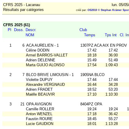
CFRS 2025 - Lacanau
lun. 05/05
Résultats par catégories
créé par:
OS2010 © Stephan Krämer Spor
CFRS 2025 (61)
Pl
Doss.
Descr.
Club
NOM
Temps
Tps Int
Cl. In
1
6
ACA AURELIEN - 1
1307PZ ACA AIX EN PROV
Céline DODIN
17:42
17:42
Armel BARROS-VALLET
18:18
36:00
Adrien DELENNE
15:49
51:49
Marta GUIJO ALONSO
17:54
1:09:43
2
7
BLCO BRIVE LIMOUSIN - 1
1905NA BLCO
Violette DUPUY
17:44
17:44
Alexandre VERGNAUD
16:44
34:28
Adrien FRADET
18:52
53:20
Maëlle BEAUVIR
17:10
1:10:30
3
21
OPA AVIGNON
8404PZ OPA
Camille ROLLER
19:24
19:24
1
Anton WENZEL
17:18
36:42
Faustin ROURE
18:45
55:27
Lucie GAUDION
18:01
1:13:28