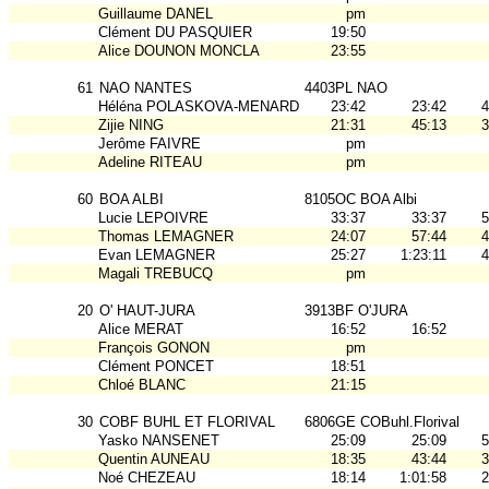
Guillaume DANEL
pm
Clément DU PASQUIER
19:50
Alice DOUNON MONCLA
23:55
61
NAO NANTES
4403PL NAO
Héléna POLASKOVA-MENARD
23:42
23:42
4
Zijie NING
21:31
45:13
3
Jerôme FAIVRE
pm
Adeline RITEAU
pm
60
BOA ALBI
8105OC BOA Albi
Lucie LEPOIVRE
33:37
33:37
5
Thomas LEMAGNER
24:07
57:44
4
Evan LEMAGNER
25:27
1:23:11
4
Magali TREBUCQ
pm
20
O' HAUT-JURA
3913BF O'JURA
Alice MERAT
16:52
16:52
François GONON
pm
Clément PONCET
18:51
Chloé BLANC
21:15
30
COBF BUHL ET FLORIVAL
6806GE COBuhl.Florival
Yasko NANSENET
25:09
25:09
5
Quentin AUNEAU
18:35
43:44
3
Noé CHEZEAU
18:14
1:01:58
2