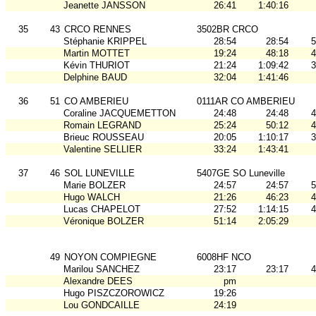
Jeanette JANSSON
26:41
1:40:16
35
43
CRCO RENNES
3502BR CRCO
Stéphanie KRIPPEL
28:54
28:54
5
Martin MOTTET
19:24
48:18
4
Kévin THURIOT
21:24
1:09:42
3
Delphine BAUD
32:04
1:41:46
36
51
CO AMBERIEU
0111AR CO AMBERIEU
Coraline JACQUEMETTON
24:48
24:48
4
Romain LEGRAND
25:24
50:12
4
Brieuc ROUSSEAU
20:05
1:10:17
3
Valentine SELLIER
33:24
1:43:41
37
46
SOL LUNEVILLE
5407GE SO Luneville
Marie BOLZER
24:57
24:57
5
Hugo WALCH
21:26
46:23
4
Lucas CHAPELOT
27:52
1:14:15
4
Véronique BOLZER
51:14
2:05:29
49
NOYON COMPIEGNE
6008HF NCO
Marilou SANCHEZ
23:17
23:17
4
Alexandre DEES
pm
Hugo PISZCZOROWICZ
19:26
Lou GONDCAILLE
24:19