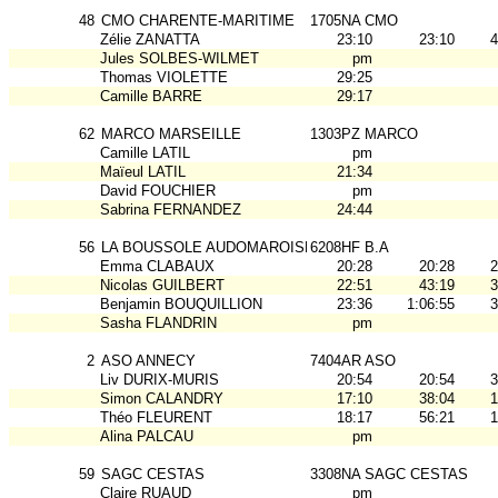
48
CMO CHARENTE-MARITIME
1705NA CMO
Zélie ZANATTA
23:10
23:10
4
Jules SOLBES-WILMET
pm
Thomas VIOLETTE
29:25
Camille BARRE
29:17
62
MARCO MARSEILLE
1303PZ MARCO
Camille LATIL
pm
Maïeul LATIL
21:34
David FOUCHIER
pm
Sabrina FERNANDEZ
24:44
56
LA BOUSSOLE AUDOMAROISE
6208HF B.A
Emma CLABAUX
20:28
20:28
2
Nicolas GUILBERT
22:51
43:19
3
Benjamin BOUQUILLION
23:36
1:06:55
3
Sasha FLANDRIN
pm
2
ASO ANNECY
7404AR ASO
Liv DURIX-MURIS
20:54
20:54
3
Simon CALANDRY
17:10
38:04
1
Théo FLEURENT
18:17
56:21
1
Alina PALCAU
pm
59
SAGC CESTAS
3308NA SAGC CESTAS
Claire RUAUD
pm