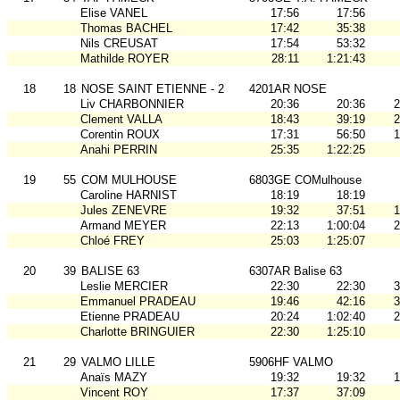
Elise VANEL
17:56
17:56
Thomas BACHEL
17:42
35:38
Nils CREUSAT
17:54
53:32
Mathilde ROYER
28:11
1:21:43
18
18
NOSE SAINT ETIENNE - 2
4201AR NOSE
Liv CHARBONNIER
20:36
20:36
2
Clement VALLA
18:43
39:19
2
Corentin ROUX
17:31
56:50
1
Anahi PERRIN
25:35
1:22:25
19
55
COM MULHOUSE
6803GE COMulhouse
Caroline HARNIST
18:19
18:19
Jules ZENEVRE
19:32
37:51
1
Armand MEYER
22:13
1:00:04
2
Chloé FREY
25:03
1:25:07
20
39
BALISE 63
6307AR Balise 63
Leslie MERCIER
22:30
22:30
3
Emmanuel PRADEAU
19:46
42:16
3
Etienne PRADEAU
20:24
1:02:40
2
Charlotte BRINGUIER
22:30
1:25:10
21
29
VALMO LILLE
5906HF VALMO
Anaïs MAZY
19:32
19:32
1
Vincent ROY
17:37
37:09