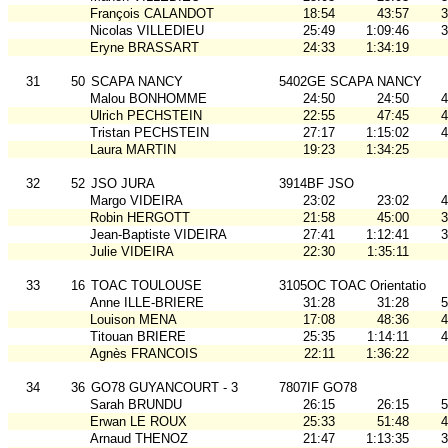
François CALANDOT
18:54
43:57
3
Nicolas VILLEDIEU
25:49
1:09:46
3
Eryne BRASSART
24:33
1:34:19
31
50
SCAPA NANCY
5402GE SCAPA NANCY
Malou BONHOMME
24:50
24:50
4
Ulrich PECHSTEIN
22:55
47:45
4
Tristan PECHSTEIN
27:17
1:15:02
4
Laura MARTIN
19:23
1:34:25
32
52
JSO JURA
3914BF JSO
Margo VIDEIRA
23:02
23:02
4
Robin HERGOTT
21:58
45:00
3
Jean-Baptiste VIDEIRA
27:41
1:12:41
3
Julie VIDEIRA
22:30
1:35:11
33
16
TOAC TOULOUSE
3105OC TOAC Orientatio
Anne ILLE-BRIERE
31:28
31:28
5
Louison MENA
17:08
48:36
4
Titouan BRIERE
25:35
1:14:11
4
Agnès FRANCOIS
22:11
1:36:22
34
36
GO78 GUYANCOURT - 3
7807IF GO78
Sarah BRUNDU
26:15
26:15
5
Erwan LE ROUX
25:33
51:48
4
Arnaud THENOZ
21:47
1:13:35
3