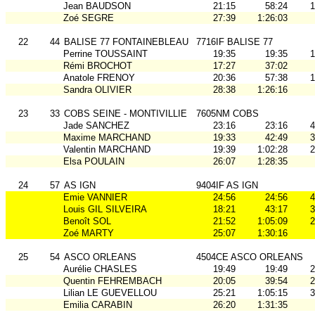
Jean BAUDSON
21:15
58:24
1
Zoé SEGRE
27:39
1:26:03
22
44
BALISE 77 FONTAINEBLEAU
7716IF BALISE 77
Perrine TOUSSAINT
19:35
19:35
1
Rémi BROCHOT
17:27
37:02
Anatole FRENOY
20:36
57:38
1
Sandra OLIVIER
28:38
1:26:16
23
33
COBS SEINE - MONTIVILLIE
7605NM COBS
Jade SANCHEZ
23:16
23:16
4
Maxime MARCHAND
19:33
42:49
3
Valentin MARCHAND
19:39
1:02:28
2
Elsa POULAIN
26:07
1:28:35
24
57
AS IGN
9404IF AS IGN
Emie VANNIER
24:56
24:56
4
Louis GIL SILVEIRA
18:21
43:17
3
Benoît SOL
21:52
1:05:09
2
Zoé MARTY
25:07
1:30:16
25
54
ASCO ORLEANS
4504CE ASCO ORLEANS
Aurélie CHASLES
19:49
19:49
2
Quentin FEHREMBACH
20:05
39:54
2
Lilian LE GUEVELLOU
25:21
1:05:15
3
Emilia CARABIN
26:20
1:31:35