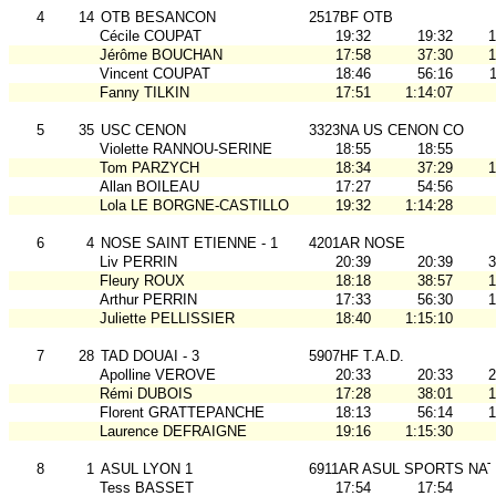
4
14
OTB BESANCON
2517BF OTB
Cécile COUPAT
19:32
19:32
1
Jérôme BOUCHAN
17:58
37:30
1
Vincent COUPAT
18:46
56:16
Fanny TILKIN
17:51
1:14:07
5
35
USC CENON
3323NA US CENON CO
Violette RANNOU-SERINE
18:55
18:55
Tom PARZYCH
18:34
37:29
1
Allan BOILEAU
17:27
54:56
Lola LE BORGNE-CASTILLO
19:32
1:14:28
6
4
NOSE SAINT ETIENNE - 1
4201AR NOSE
Liv PERRIN
20:39
20:39
3
Fleury ROUX
18:18
38:57
1
Arthur PERRIN
17:33
56:30
1
Juliette PELLISSIER
18:40
1:15:10
7
28
TAD DOUAI - 3
5907HF T.A.D.
Apolline VEROVE
20:33
20:33
2
Rémi DUBOIS
17:28
38:01
1
Florent GRATTEPANCHE
18:13
56:14
1
Laurence DEFRAIGNE
19:16
1:15:30
8
1
ASUL LYON 1
6911AR ASUL SPORTS NAT
Tess BASSET
17:54
17:54