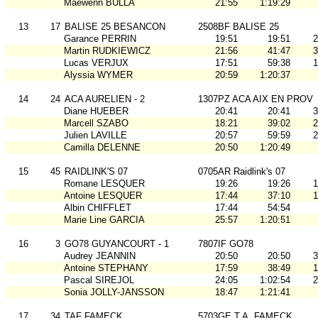
Maewenn BULLA
21:55
1:19:29
13
17
BALISE 25 BESANCON
2508BF BALISE 25
Garance PERRIN
19:51
19:51
2
Martin RUDKIEWICZ
21:56
41:47
3
Lucas VERJUX
17:51
59:38
1
Alyssia WYMER
20:59
1:20:37
14
24
ACA AURELIEN - 2
1307PZ ACA AIX EN PROV
Diane HUEBER
20:41
20:41
3
Marcell SZABO
18:21
39:02
2
Julien LAVILLE
20:57
59:59
2
Camilla DELENNE
20:50
1:20:49
15
45
RAIDLINK'S 07
0705AR Raidlink's 07
Romane LESQUER
19:26
19:26
1
Antoine LESQUER
17:44
37:10
1
Albin CHIFFLET
17:44
54:54
Marie Line GARCIA
25:57
1:20:51
16
3
GO78 GUYANCOURT - 1
7807IF GO78
Audrey JEANNIN
20:50
20:50
3
Antoine STEPHANY
17:59
38:49
1
Pascal SIREJOL
24:05
1:02:54
2
Sonia JOLLY-JANSSON
18:47
1:21:41
17
34
TAF FAMECK
5703GE T.A. FAMECK