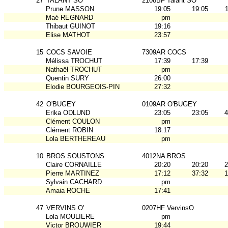
27
TALANT SO
2108BF Talant SO
Prune MASSON
19:05
19:05
Maé REGNARD
pm
Thibaut GUINOT
19:16
Elise MATHOT
23:57
15
COCS SAVOIE
7309AR COCS
Mélissa TROCHUT
17:39
17:39
Nathaël TROCHUT
pm
Quentin SURY
26:00
Elodie BOURGEOIS-PIN
27:32
42
O'BUGEY
0109AR O'BUGEY
Erika ODLUND
23:05
23:05
4
Clément COULON
pm
Clément ROBIN
18:17
Lola BERTHEREAU
pm
10
BROS SOUSTONS
4012NA BROS
Claire CORNAILLE
20:20
20:20
2
Pierre MARTINEZ
17:12
37:32
1
Sylvain CACHARD
pm
Amaia ROCHE
17:41
47
VERVINS O'
0207HF VervinsO
Lola MOULIERE
pm
Victor BROUWIER
19:44