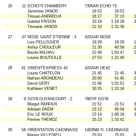
26
11
ECHO73 CHAMBERY
7305AR ECHO 73
Jéromine JANOD
18:53
18:53
Titouan ANDRIEUX
18:17
37:10
1
Gabriel FRISON
33:19
1:10:29
3
Titouane JANOD
21:10
1:31:39
27
37
NOSE SAINT ETIENNE - 3
4201AR NOSE
Lise PELLISSIER
19:28
19:28
1
Arthur CHOULEUR
21:30
40:58
2
Bazile MILHAU
22:49
1:03:47
2
Louise BOUTEILLE
27:53
1:31:40
28
41
ORIENT'EXPRESS 42
4203AR OE42
Louna CHATELON
21:45
21:45
3
Nathan ARONDEAU
20:00
41:45
2
David GERY
21:06
1:02:51
2
Kathleen VENET
30:25
1:33:16
29
9
GO78 GUYANCOURT - 2
7807IF GO78
Margot RANOUX
21:51
21:51
3
Adriaan DAEM
23:13
45:04
3
Eric LE ROUX
23:14
1:08:18
3
Perrine THENOZ
25:23
1:33:41
30
58
ORIENTATION CAENNAISE
1403NM O. CAENNAISE
Manon VILLEDIEU
25:03
25:03
5