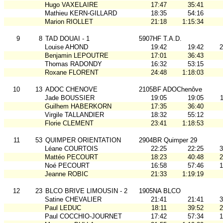
Hugo VAXELAIRE
17:47
35:41
Mathieu KERN-GILLARD
18:35
54:16
Marion RIOLLET
21:18
1:15:34
9
8
TAD DOUAI - 1
5907HF T.A.D.
Louise AHOND
19:42
19:42
2
Benjamin LEPOUTRE
17:01
36:43
Thomas RADONDY
16:32
53:15
Roxane FLORENT
24:48
1:18:03
10
13
ADOC CHENOVE
2105BF ADOChenôve
Jade BOUSSIER
19:05
19:05
Guilhem HABERKORN
17:35
36:40
Virgile TALLANDIER
18:32
55:12
Florie CLEMENT
23:41
1:18:53
11
53
QUIMPER ORIENTATION
2904BR Quimper 29
Léane COURTOIS
22:25
22:25
3
Mattéo PECOURT
18:23
40:48
2
Noé PECOURT
16:58
57:46
1
Jeanne ROBIC
21:33
1:19:19
12
23
BLCO BRIVE LIMOUSIN - 2
1905NA BLCO
Satine CHEVALIER
21:41
21:41
3
Paul LEDUC
18:11
39:52
2
Paul COCCHIO-JOURNET
17:42
57:34
1