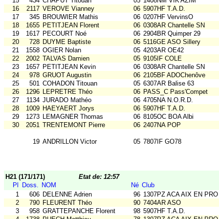
15
434
CHAPUT Titouan
05
1408NM VIK'AZIM
16
2117
VEROVE Vianney
06
5907HF T.A.D.
17
345
BROUWIER Mathis
06
0207HF VervinsO
18
1655
PETITJEAN Florent
06
0308AR Chantelle SN
19
1617
PECOURT Noé
06
2904BR Quimper 29
20
728
DUYME Baptiste
06
5116GE ASO Sillery
21
1558
OGIER Nolan
05
4203AR OE42
22
2002
TALVAS Damien
05
9105IF COLE
23
1657
PETITJEAN Kevin
06
0308AR Chantelle SN
24
978
GRUOT Augustin
06
2105BF ADOChenôve
25
501
COHADON Titouan
05
6307AR Balise 63
26
1296
LEPRETRE Théo
06
PASS_C Pass'Compet
27
1134
JURADO Mathéo
06
4705NA N.O.R.D.
28
1009
HAEYAERT Jorys
06
5907HF T.A.D.
29
1273
LEMAGNER Thomas
06
8105OC BOA Albi
30
2051
TRENTEMONT Pierre
06
2407NA POP
19
ANDRILLON Victor
05
7807IF GO78
H21 (171/171)
Etat de: 12:57
Pl
Doss.
NOM
Né
Club
1
606
DELENNE Adrien
96
1307PZ ACA AIX EN PRO
2
790
FLEURENT Théo
90
7404AR ASO
3
958
GRATTEPANCHE Florent
98
5907HF T.A.D.