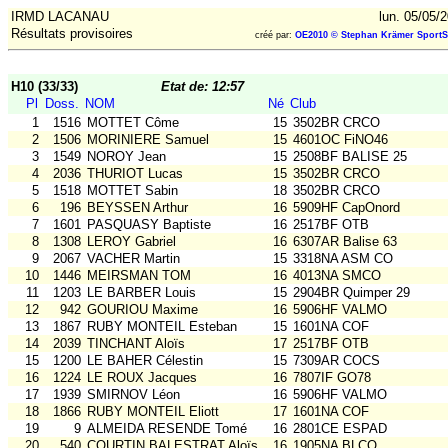
IRMD LACANAU
lun. 05/05/
Résultats provisoires
créé par:
OE2010 © Stephan Krämer SportS
H10 (33/33)
Etat de: 12:57
Pl
Doss.
NOM
Né
Club
1
1516
MOTTET Côme
15
3502BR CRCO
2
1506
MORINIERE Samuel
15
4601OC FiNO46
3
1549
NOROY Jean
15
2508BF BALISE 25
4
2036
THURIOT Lucas
15
3502BR CRCO
5
1518
MOTTET Sabin
18
3502BR CRCO
6
196
BEYSSEN Arthur
16
5909HF CapOnord
7
1601
PASQUASY Baptiste
16
2517BF OTB
8
1308
LEROY Gabriel
16
6307AR Balise 63
9
2067
VACHER Martin
15
3318NA ASM CO
10
1446
MEIRSMAN TOM
16
4013NA SMCO
11
1203
LE BARBER Louis
15
2904BR Quimper 29
12
942
GOURIOU Maxime
16
5906HF VALMO
13
1867
RUBY MONTEIL Esteban
15
1601NA COF
14
2039
TINCHANT Aloïs
17
2517BF OTB
15
1200
LE BAHER Célestin
15
7309AR COCS
16
1224
LE ROUX Jacques
16
7807IF GO78
17
1939
SMIRNOV Léon
16
5906HF VALMO
18
1866
RUBY MONTEIL Eliott
17
1601NA COF
19
9
ALMEIDA RESENDE Tomé
16
2801CE ESPAD
20
540
COURTIN BALESTRAT Aloïs
16
1905NA BLCO