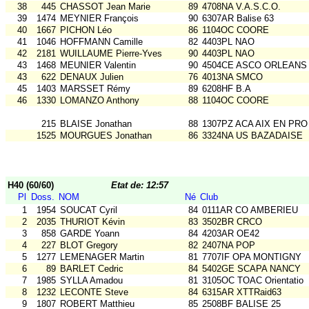
38
445
CHASSOT Jean Marie
89
4708NA V.A.S.C.O.
39
1474
MEYNIER François
90
6307AR Balise 63
40
1667
PICHON Léo
86
1104OC COORE
41
1046
HOFFMANN Camille
82
4403PL NAO
42
2181
WUILLAUME Pierre-Yves
90
4403PL NAO
43
1468
MEUNIER Valentin
90
4504CE ASCO ORLEANS
43
622
DENAUX Julien
76
4013NA SMCO
45
1403
MARSSET Rémy
89
6208HF B.A
46
1330
LOMANZO Anthony
88
1104OC COORE
215
BLAISE Jonathan
88
1307PZ ACA AIX EN PRO
1525
MOURGUES Jonathan
86
3324NA US BAZADAISE
H40 (60/60)
Etat de: 12:57
Pl
Doss.
NOM
Né
Club
1
1954
SOUCAT Cyril
84
0111AR CO AMBERIEU
2
2035
THURIOT Kévin
83
3502BR CRCO
3
858
GARDE Yoann
84
4203AR OE42
4
227
BLOT Gregory
82
2407NA POP
5
1277
LEMENAGER Martin
81
7707IF OPA MONTIGNY
6
89
BARLET Cedric
84
5402GE SCAPA NANCY
7
1985
SYLLA Amadou
81
3105OC TOAC Orientatio
8
1232
LECONTE Steve
84
6315AR XTTRaid63
9
1807
ROBERT Matthieu
85
2508BF BALISE 25