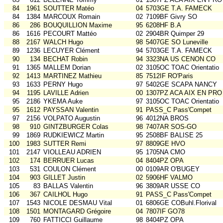
84
1961
SOUTTER Matéo
04
5703GE T.A. FAMECK
84
1384
MARCOUX Romain
02
7109BF Givry SO
86
286
BOUQUILLION Maxime
95
6208HF B.A
86
1616
PECOURT Mattéo
02
2904BR Quimper 29
88
2167
WALCH Hugo
98
5407GE SO Luneville
89
1236
LECUYER Clément
94
5703GE T.A. FAMECK
90
134
BECHAT Robin
94
3323NA US CENON CO
91
1365
MALLEM Dorian
02
3105OC TOAC Orientatio
92
1413
MARTINEZ Mathieu
85
7512IF RO'Paris
93
1633
PERNY Hugo
97
5402GE SCAPA NANCY
94
1195
LAVILLE Adrien
00
1307PZ ACA AIX EN PRO
95
2186
YKEMA Auke
97
3105OC TOAC Orientatio
95
1612
PAYSSAN Valentin
91
PASS_C Pass'Compet
97
2156
VOLPATO Augustin
96
4012NA BROS
98
910
GINTZBURGER Colas
98
7407AR SOS-GO
99
1869
RUDKIEWICZ Martin
95
2508BF BALISE 25
100
1983
SUTTER Remi
97
8809GE HVO
101
2147
VIOLLEAU ADRIEN
95
1705NA CMO
102
174
BERRUER Lucas
04
8404PZ OPA
103
531
COULON Clément
00
0109AR O'BUGEY
104
903
GILLET Justin
02
5906HF VALMO
105
83
BALLAS Valentin
96
3809AR USSE CO
106
367
CAILHOL Hugo
91
PASS_C Pass'Compet
107
1543
NICOLE DESMAU Vital
01
6806GE COBuhl.Florival
108
1501
MONTAGARD Grégoire
04
7807IF GO78
109
760
FATTICCI Guillaume
98
8404PZ OPA