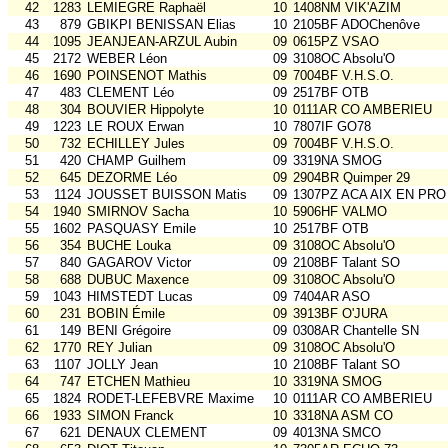
42
1283
LEMIEGRE Raphaël
10
1408NM VIK'AZIM
43
879
GBIKPI BENISSAN Elias
10
2105BF ADOChenôve
44
1095
JEANJEAN-ARZUL Aubin
09
0615PZ VSAO
45
2172
WEBER Léon
09
3108OC Absolu'O
46
1690
POINSENOT Mathis
09
7004BF V.H.S.O.
47
483
CLEMENT Léo
09
2517BF OTB
48
304
BOUVIER Hippolyte
10
0111AR CO AMBERIEU
49
1223
LE ROUX Erwan
10
7807IF GO78
50
732
ECHILLEY Jules
09
7004BF V.H.S.O.
51
420
CHAMP Guilhem
09
3319NA SMOG
52
645
DEZORME Léo
09
2904BR Quimper 29
53
1124
JOUSSET BUISSON Matis
09
1307PZ ACA AIX EN PRO
54
1940
SMIRNOV Sacha
10
5906HF VALMO
55
1602
PASQUASY Emile
10
2517BF OTB
56
354
BUCHE Louka
09
3108OC Absolu'O
57
840
GAGAROV Victor
09
2108BF Talant SO
58
688
DUBUC Maxence
09
3108OC Absolu'O
59
1043
HIMSTEDT Lucas
09
7404AR ASO
60
231
BOBIN Émile
09
3913BF O'JURA
61
149
BENI Grégoire
09
0308AR Chantelle SN
62
1770
REY Julian
09
3108OC Absolu'O
63
1107
JOLLY Jean
10
2108BF Talant SO
64
747
ETCHEN Mathieu
10
3319NA SMOG
65
1824
RODET-LEFEBVRE Maxime
10
0111AR CO AMBERIEU
66
1933
SIMON Franck
10
3318NA ASM CO
67
621
DENAUX CLEMENT
09
4013NA SMCO