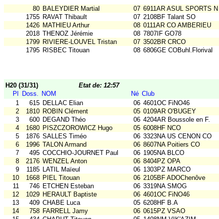
80
BALEYDIER Martial
07
6911AR ASUL SPORTS N
1755
RAVAT Thibault
07
2108BF Talant SO
1426
MATHIEU Arthur
08
0111AR CO AMBERIEU
2018
THENOZ Jérémie
08
7807IF GO78
1799
RIVIERE-LOUVEL Tristan
07
3502BR CRCO
1795
RISBEC Titouan
08
6806GE COBuhl.Florival
H20 (31/31)
Etat de: 12:57
Pl
Doss.
NOM
Né
Club
1
615
DELLAC Elian
06
4601OC FiNO46
2
1810
ROBIN Clément
05
0109AR O'BUGEY
3
600
DEGAND Théo
06
4204AR Boussole en F.
4
1680
PISZCZOROWICZ Hugo
05
6008HF NCO
5
1876
SALLES Timéo
06
3323NA US CENON CO
6
1996
TALON Armand
06
8607NA Poitiers CO
7
495
COCCHIO-JOURNET Paul
06
1905NA BLCO
8
2176
WENZEL Anton
06
8404PZ OPA
9
1185
LATIL Maïeul
06
1303PZ MARCO
10
1668
PIEL Titouan
06
2105BF ADOChenôve
11
746
ETCHEN Esteban
06
3319NA SMOG
12
1029
HERAULT Baptiste
06
4601OC FiNO46
13
409
CHABE Luca
05
6208HF B.A
14
758
FARRELL Jamy
06
0615PZ VSAO