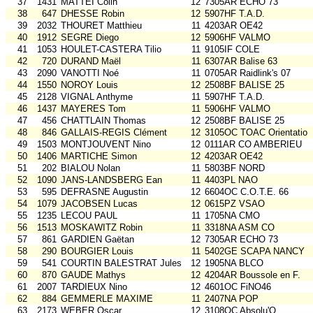
37
1431
MATTEI Colin
12
7305AR ECHO 73
38
647
DHESSE Robin
12
5907HF T.A.D.
39
2032
THOURET Matthieu
11
4203AR OE42
40
1912
SEGRE Diego
12
5906HF VALMO
41
1053
HOULET-CASTERA Tilio
11
9105IF COLE
42
720
DURAND Maël
11
6307AR Balise 63
43
2090
VANOTTI Noé
11
0705AR Raidlink's 07
44
1550
NOROY Louis
12
2508BF BALISE 25
45
2128
VIGNAL Anthyme
11
5907HF T.A.D.
46
1437
MAYERES Tom
11
5906HF VALMO
47
456
CHATTLAIN Thomas
12
2508BF BALISE 25
48
846
GALLAIS-REGIS Clément
12
3105OC TOAC Orientatio
49
1503
MONTJOUVENT Nino
12
0111AR CO AMBERIEU
50
1406
MARTICHE Simon
12
4203AR OE42
51
202
BIALOU Nolan
11
5803BF NORD
52
1090
JANS-LANDSBERG Ean
11
4403PL NAO
53
595
DEFRASNE Augustin
12
6604OC C.O.T.E. 66
54
1079
JACOBSEN Lucas
12
0615PZ VSAO
55
1235
LECOU PAUL
11
1705NA CMO
56
1513
MOSKAWITZ Robin
11
3318NA ASM CO
57
861
GARDIEN Gaëtan
12
7305AR ECHO 73
58
290
BOURGIER Louis
11
5402GE SCAPA NANCY
59
541
COURTIN BALESTRAT Jules
12
1905NA BLCO
60
870
GAUDE Mathys
12
4204AR Boussole en F.
61
2007
TARDIEUX Nino
12
4601OC FiNO46
62
884
GEMMERLE MAXIME
11
2407NA POP
63
2173
WEBER Oscar
12
3108OC Absolu'O