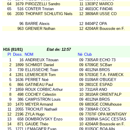
64
1679
PIROZZELLI Sandro
11
1303PZ MARCO
65
516
CONTER Tristan
12
4601OC FiNO46
66
2030
THOPART SCHLUTIG Niels
12
3809AR USSE CO
96
BARRE Alexis
12
8404PZ OPA
963
GRENIER Nolhan
12
4204AR Boussole en F.
H16 (81/81)
Etat de: 12:57
Pl
Doss.
NOM
Né
Club
1
16
ANDRIEUX Titouan
09
7305AR ECHO 73
2
1899
SCHMIDT Daniel
09
6709GE SCBarr
3
739
ELLISSECHE Toan
09
4012NA BROS
4
1281
LEMERCIER Tom
09
5703GE T.A. FAMECK
5
1636
PERRET Noé
09
0109AR O'BUGEY
6
866
GATINEAU Paul
09
2801CE ESPAD
7
1859
ROUX CORBIC Arthur
10
7311AR ANO
8
498
COCHEY Célestin
10
3810AR ORIENT'ALP
9
386
CAMPISTRON Louis
09
4012NA BROS
10
1470
MEYER Armand
09
6803GE COMulhouse
11
2055
TROCHUT Nathaël
09
7309AR COCS
12
2196
ZYLA Hugo
09
7707IF OPA MONTIGNY
13
658
DOMBROVSKY Enzo
09
3308NA SAGC CESTAS
14
871
GAUDE Théo
10
4204AR Boussole en F.
15
1271
LEMAGNER Evan
09
8105OC BOA Albi