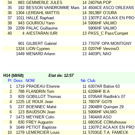
34
883
GEMMERLE JULES
14
2407NA POP
35
192
BESSON VANDROMME Marius
14
4504CE ASCO ORLEANS
36
1304
LERDAHL MATTIS
14
3913BF O'JURA
37
1011
HALLÉ Raphael
13
1307PZ ACA AIX EN PRO
38
943
GOURIOU Yann
14
5906HF VALMO
39
2209
PALAC Guillaume
5906HF VALMO
40
4
AIESTARAN IURI
13
PASS_C Pass'Compet
901
GILBERT Gabriel
13
7707IF OPA MONTIGNY
1324
LION Cyprien
13
0207HF VervinsO
1449
MENARD Arlann
13
4403PL NAO
H14 (68/68)
Etat de: 12:57
Pl
Doss.
NOM
Né
Club
1
1719
PRADEAU Etienne
11
6307AR Balise 63
2
788
FLANDRIN Tom
11
6208HF B.A
3
929
GOBILLOT Thomas
11
0705AR Raidlink's 07
4
1225
LE ROUX Jean
11
7807IF GO78
5
237
BOENNEC Mahé
12
2904BR Quimper 29
6
123
BAUDSON Jean
11
5906HF VALMO
7
1473
MEYNIER Colin
11
7404AR ASO
8
830
FREY Augustin
11
6803GE COMulhouse
9
1649
PETIOT Baptiste
11
1307PZ ACA AIX EN PRO
10
1279
LEMERCIER Louis
11
5703GE T.A. FAMECK