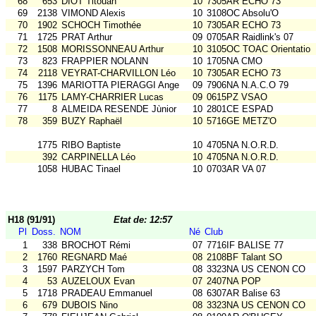
68
653
DIOT Titouan
10
7305AR ECHO 73
69
2138
VIMOND Alexis
10
3108OC Absolu'O
70
1902
SCHOCH Timothée
10
7305AR ECHO 73
71
1725
PRAT Arthur
09
0705AR Raidlink's 07
72
1508
MORISSONNEAU Arthur
10
3105OC TOAC Orientatio
73
823
FRAPPIER NOLANN
10
1705NA CMO
74
2118
VEYRAT-CHARVILLON Léo
10
7305AR ECHO 73
75
1396
MARIOTTA PIERAGGI Ange
09
7906NA N.A.C.O 79
76
1175
LAMY-CHARRIER Lucas
09
0615PZ VSAO
77
8
ALMEIDA RESENDE Jùnior
10
2801CE ESPAD
78
359
BUZY Raphaël
10
5716GE METZ'O
1775
RIBO Baptiste
10
4705NA N.O.R.D.
392
CARPINELLA Léo
10
4705NA N.O.R.D.
1058
HUBAC Tinael
10
0703AR VA 07
H18 (91/91)
Etat de: 12:57
Pl
Doss.
NOM
Né
Club
1
338
BROCHOT Rémi
07
7716IF BALISE 77
2
1760
REGNARD Maé
08
2108BF Talant SO
3
1597
PARZYCH Tom
08
3323NA US CENON CO
4
53
AUZELOUX Evan
07
2407NA POP
5
1718
PRADEAU Emmanuel
08
6307AR Balise 63
6
679
DUBOIS Nino
08
3323NA US CENON CO