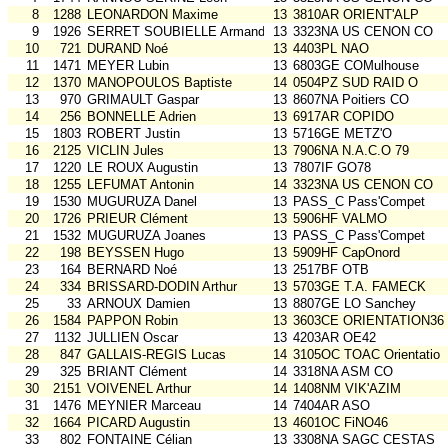
8
1288
LEONARDON Maxime
13
3810AR ORIENT'ALP
9
1926
SERRET SOUBIELLE Armand
13
3323NA US CENON CO
10
721
DURAND Noé
13
4403PL NAO
11
1471
MEYER Lubin
13
6803GE COMulhouse
12
1370
MANOPOULOS Baptiste
14
0504PZ SUD RAID O
13
970
GRIMAULT Gaspar
13
8607NA Poitiers CO
14
256
BONNELLE Adrien
13
6917AR COPIDO
15
1803
ROBERT Justin
13
5716GE METZ'O
16
2125
VICLIN Jules
13
7906NA N.A.C.O 79
17
1220
LE ROUX Augustin
13
7807IF GO78
18
1255
LEFUMAT Antonin
14
3323NA US CENON CO
19
1530
MUGURUZA Danel
13
PASS_C Pass'Compet
20
1726
PRIEUR Clément
13
5906HF VALMO
21
1532
MUGURUZA Joanes
13
PASS_C Pass'Compet
22
198
BEYSSEN Hugo
13
5909HF CapOnord
23
164
BERNARD Noé
13
2517BF OTB
24
334
BRISSARD-DODIN Arthur
13
5703GE T.A. FAMECK
25
33
ARNOUX Damien
13
8807GE LO Sanchey
26
1584
PAPPON Robin
13
3603CE ORIENTATION36
27
1132
JULLIEN Oscar
13
4203AR OE42
28
847
GALLAIS-REGIS Lucas
14
3105OC TOAC Orientatio
29
325
BRIANT Clément
14
3318NA ASM CO
30
2151
VOIVENEL Arthur
14
1408NM VIK'AZIM
31
1476
MEYNIER Marceau
14
7404AR ASO
32
1664
PICARD Augustin
13
4601OC FiNO46
33
802
FONTAINE Célian
13
3308NA SAGC CESTAS