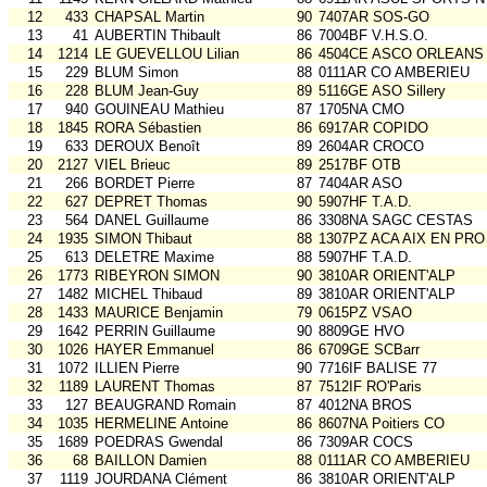
12
433
CHAPSAL Martin
90
7407AR SOS-GO
13
41
AUBERTIN Thibault
86
7004BF V.H.S.O.
14
1214
LE GUEVELLOU Lilian
86
4504CE ASCO ORLEANS
15
229
BLUM Simon
88
0111AR CO AMBERIEU
16
228
BLUM Jean-Guy
89
5116GE ASO Sillery
17
940
GOUINEAU Mathieu
87
1705NA CMO
18
1845
RORA Sébastien
86
6917AR COPIDO
19
633
DEROUX Benoît
89
2604AR CROCO
20
2127
VIEL Brieuc
89
2517BF OTB
21
266
BORDET Pierre
87
7404AR ASO
22
627
DEPRET Thomas
90
5907HF T.A.D.
23
564
DANEL Guillaume
86
3308NA SAGC CESTAS
24
1935
SIMON Thibaut
88
1307PZ ACA AIX EN PRO
25
613
DELETRE Maxime
88
5907HF T.A.D.
26
1773
RIBEYRON SIMON
90
3810AR ORIENT'ALP
27
1482
MICHEL Thibaud
89
3810AR ORIENT'ALP
28
1433
MAURICE Benjamin
79
0615PZ VSAO
29
1642
PERRIN Guillaume
90
8809GE HVO
30
1026
HAYER Emmanuel
86
6709GE SCBarr
31
1072
ILLIEN Pierre
90
7716IF BALISE 77
32
1189
LAURENT Thomas
87
7512IF RO'Paris
33
127
BEAUGRAND Romain
87
4012NA BROS
34
1035
HERMELINE Antoine
86
8607NA Poitiers CO
35
1689
POEDRAS Gwendal
86
7309AR COCS
36
68
BAILLON Damien
88
0111AR CO AMBERIEU
37
1119
JOURDANA Clément
86
3810AR ORIENT'ALP