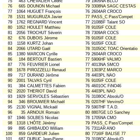
75
463
CHEVALIER Cédric
79
1905NA BLCO
76
665
DOUNON Michael
79
3308NA SAGC CESTAS
77
1064
HUGUET François
76
2604AR CROCO
78
1531
MUGURUZA Javier
77
PASS_C Pass'Compet
79
1762
REGNARD Vincent
77
2108BF Talant SO
80
1052
HOULET Matthieu
78
9105IF COLE
81
2056
TROCHUT Séverin
78
7309AR COCS
82
676
DUBOIS Jérome
78
9105IF COLE
83
1158
KURTZ Johan
76
9105IF COLE
84
2066
UTARD Gaël
78
3105OC TOAC Orientatio
85
1380
MARCON Cyrille
79
2604AR CROCO
86
184
BERTOUT Bastien
77
5906HF VALMO
87
776
FEUVRIER Lionel
77
4013NA SMCO
88
1678
PIROZZELLI Renaud
77
1303PZ MARCO
89
717
DURAND Jérôme
78
4403PL NAO
90
2001
TALVAS Cyril
76
9105IF COLE
91
384
CALMETTES Fabien
76
4601OC FiNO46
92
2020
THERIOT David
76
4403PL NAO
93
1929
SERVOLES Sébastien
76
3108OC Absolu'O
94
346
BROUWIER Michaël
76
0207HF VervinsO
95
2130
VIGNAL Mickaël
79
5907HF T.A.D.
96
35
ARNOUX Romain
80
8807GE LO Sanchey
97
1946
SOLBES Nicolas
78
1705NA CMO
98
1318
L'HÔTE Jérémy
79
PASS_C Pass'Compet
99
895
GHIBAUDO William
76
7311AR ANO
100
859
GARDEUR Julien
80
7716IF BALISE 77
101
687
DUBUC Jean-Pierre
79
3108OC Absolu'O