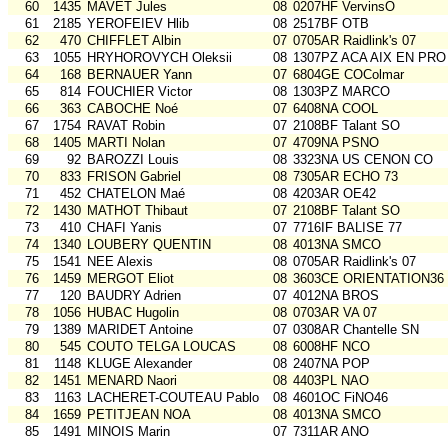
60
1435
MAVET Jules
08
0207HF VervinsO
61
2185
YEROFEIEV Hlib
08
2517BF OTB
62
470
CHIFFLET Albin
07
0705AR Raidlink's 07
63
1055
HRYHOROVYCH Oleksii
08
1307PZ ACA AIX EN PRO
64
168
BERNAUER Yann
07
6804GE COColmar
65
814
FOUCHIER Victor
08
1303PZ MARCO
66
363
CABOCHE Noé
07
6408NA COOL
67
1754
RAVAT Robin
07
2108BF Talant SO
68
1405
MARTI Nolan
07
4709NA PSNO
69
92
BAROZZI Louis
08
3323NA US CENON CO
70
833
FRISON Gabriel
08
7305AR ECHO 73
71
452
CHATELON Maé
08
4203AR OE42
72
1430
MATHOT Thibaut
07
2108BF Talant SO
73
410
CHAFI Yanis
07
7716IF BALISE 77
74
1340
LOUBERY QUENTIN
08
4013NA SMCO
75
1541
NEE Alexis
08
0705AR Raidlink's 07
76
1459
MERGOT Eliot
08
3603CE ORIENTATION36
77
120
BAUDRY Adrien
07
4012NA BROS
78
1056
HUBAC Hugolin
08
0703AR VA 07
79
1389
MARIDET Antoine
07
0308AR Chantelle SN
80
545
COUTO TELGA LOUCAS
08
6008HF NCO
81
1148
KLUGE Alexander
08
2407NA POP
82
1451
MENARD Naori
08
4403PL NAO
83
1163
LACHERET-COUTEAU Pablo
08
4601OC FiNO46
84
1659
PETITJEAN NOA
08
4013NA SMCO
85
1491
MINOIS Marin
07
7311AR ANO