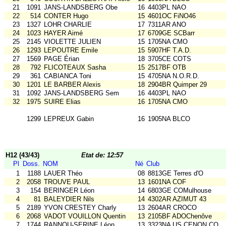
21
1091
JANS-LANDSBERG Obe
16
4403PL NAO
22
514
CONTER Hugo
15
4601OC FiNO46
23
1327
LOHR CHARLIE
17
7311AR ANO
24
1023
HAYER Aimé
17
6709GE SCBarr
25
2145
VIOLETTE JULIEN
15
1705NA CMO
26
1293
LEPOUTRE Emile
15
5907HF T.A.D.
27
1569
PAGE Érian
18
3705CE COTS
28
792
FLICOTEAUX Sasha
15
2517BF OTB
29
361
CABIANCA Toni
15
4705NA N.O.R.D.
30
1201
LE BARBER Alexis
18
2904BR Quimper 29
31
1092
JANS-LANDSBERG Sem
16
4403PL NAO
32
1975
SUIRE Elias
16
1705NA CMO
1299
LEPREUX Gabin
16
1905NA BLCO
H12 (43/43)
Etat de: 12:57
Pl
Doss.
NOM
Né
Club
1
1188
LAUER Théo
08
8813GE Terres d'O
2
2058
TROUVE PAUL
13
1601NA COF
3
154
BERINGER Léon
14
6803GE COMulhouse
4
81
BALEYDIER Nils
14
4302AR AZIMUT 43
5
2189
YVON CRESTEY Charly
13
2604AR CROCO
6
2068
VADOT VOUILLON Quentin
13
2105BF ADOChenôve
7
1744
RANNOU-SERINE Léon
13
3323NA US CENON CO