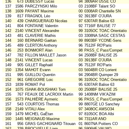
136
673
DUBESSY Lucas
94
3809AR USSE CO
137
1586
PARCZYNSKI Milo
03
2108BF Talant SO
138
1609
PAYANT Maxime
00
0308AR Chantelle SN
139
817
FRAGNOL Léo
92
3913BF O'JURA
140
439
CHARGUERAUD Nicolas
97
6307AR Balise 63
141
804
FONTAINE Valentin
92
7716IF BALISE 77
142
2140
VINCENT Alexandre
99
3105OC TOAC Orientatio
143
481
CLAVERIE Mathis
03
3308NA SAGC CESTAS
144
160
BERNARD Gaëtan
99
8903BF YCONE-Sens
145
489
CLERTON Anthony
96
7512IF RO'Paris
146
253
BONMORT Alan
98
PASS_C Pass'Compet
147
782
FILLON MAILLET Jason
94
2508BF BALISE 25
148
2141
VINCENT Lucas
03
3913BF O'JURA
149
905
GILLET Raphaël
96
7512IF RO'Paris
150
1354
MAHOT Evann
03
5604BR CO Lorient
151
995
GUILLOU Quentin
94
2904BR Quimper 29
152
961
GREGOIRE Loic
96
3105OC TOAC Orientatio
153
1839
ROMAT Pol
95
6307AR Balise 63
154
1075
ISHAK-BOUSHAKI Tom
00
2508BF BALISE 25
155
767
FEAUX DE LACROIX Martin
99
1408NM VIK'AZIM
156
1573
PALHIÈRE Aymeric
96
PASS_C Pass'Compet
157
543
COURTOIS Thomas
99
8807GE LO Sanchey
158
2149
VITALI Alex
97
3408OC AMSO34
159
1479
MICHEL GaËtan
97
8105OC BOA Albi
160
1445
MEIGNAUD Maxime
94
7311AR ANO
161
956
GRAS GACHIGNARD Titouan
01
8607NA Poitiers CO
162
339
BROCVIELLE Liam
96
5906HF VALMO