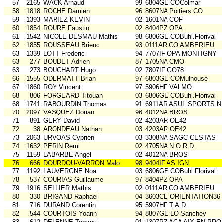
57
2165
WACK Arnaud
99
6804GE COColmar
58
1818
ROCHE Damien
96
8607NA Poitiers CO
59
1393
MARIEZ KEVIN
02
1601NA COF
60
1854
ROURE Faustin
02
8404PZ OPA
61
1542
NICOLE DESMAU Mathis
98
6806GE COBuhl.Florival
62
1855
ROUSSEAU Brieuc
93
0111AR CO AMBERIEU
63
1339
LOTT Frederic
94
7707IF OPA MONTIGNY
63
277
BOUDET Adrien
87
1705NA CMO
63
273
BOUCHART Hugo
02
7807IF GO78
66
1555
ODERMATT Brian
97
6803GE COMulhouse
67
1860
ROY Vincent
97
5906HF VALMO
68
806
FORGEARD Titouan
03
6806GE COBuhl.Florival
68
1741
RABOURDIN Thomas
91
6911AR ASUL SPORTS N
70
2097
VASQUEZ Dorian
96
4012NA BROS
71
891
GERY David
02
4203AR OE42
72
38
ARONDEAU Nathan
03
4203AR OE42
73
2063
URVOAS Cyprien
03
3308NA SAGC CESTAS
74
1632
PERIN Remi
02
4705NA N.O.R.D.
75
1159
LABARBE Angel
02
4012NA BROS
76
666
DOURDOU-VARRON Malo
98
9404IF AS IGN
77
1192
LAUVERGNE Noa
03
6806GE COBuhl.Florival
78
537
COURIAS Guillaume
97
8404PZ OPA
79
1916
SELLIER Mathis
02
0111AR CO AMBERIEU
80
330
BRIGAND Raphael
04
3603CE ORIENTATION36
81
716
DURAND Corentin
95
5907HF T.A.D.
82
544
COURTOIS Yoann
94
8807GE LO Sanchey
83
612
DELENNE Tommy
01
1307PZ ACA AIX EN PRO