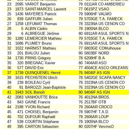
23
2095
VARIOT Benjamin
79
0111AR CO AMBERIEU
23
1873
SAINT-MARCEL Laurent
77
0615PZ VSAO
25
1436
MAYERES Patrick
79
5906HF VALMO
26
839
GAFFURI Julien
79
5703GE T.A. FAMECK
27
1258
LEFUMAT Thomas
78
3323NA US CENON CO
28
5
ALBIN Cédric
78
1905NA BLCO
29
6
ALBREGUE Jérôme
80
6911AR ASUL SPORTS N
30
1280
LEMERCIER Mathieu
79
5703GE T.A. FAMECK
31
1686
PLUMEY Bruno
76
6911AR ASUL SPORTS N
32
1022
HARNIST Mathieu
77
6803GE COMulhouse
33
201
BIALOU Julien
80
5803BF NORD
34
1730
PRINS Grégory
78
6208HF B.A
35
320
BREGNAC Xavier
80
7404AR ASO
36
577
DAVID Eric
77
4504CE ASCO ORLEANS
37
1739
QUINQUENEL Hervé
76
9404IF AS IGN
38
1615
PECHSTEIN Ulrich
78
5402GE SCAPA NANCY
39
239
BOILEAU Cyril
78
3323NA US CENON CO
40
91
BAROZZI Jean-Baptiste
76
3323NA US CENON CO
41
1943
SOL Benoît
80
9404IF AS IGN
42
2083
VANHOUTTE Brice
76
4012NA BROS
43
843
GAINE Francis
76
2517BF OTB
44
2188
YVON Richard
79
2604AR CROCO
45
471
CHOISEL Benjamin
78
5907HF T.A.D.
46
702
DUFOUR Raphaël
79
2606AR LOUP
47
539
COURTIN Stéphane
78
1905NA BLCO
48
395
CARTON Sébastien
80
0207HF VervinsO