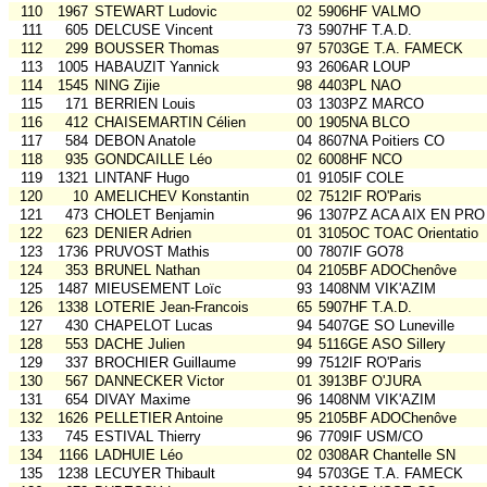
110
1967
STEWART Ludovic
02
5906HF VALMO
111
605
DELCUSE Vincent
73
5907HF T.A.D.
112
299
BOUSSER Thomas
97
5703GE T.A. FAMECK
113
1005
HABAUZIT Yannick
93
2606AR LOUP
114
1545
NING Zijie
98
4403PL NAO
115
171
BERRIEN Louis
03
1303PZ MARCO
116
412
CHAISEMARTIN Célien
00
1905NA BLCO
117
584
DEBON Anatole
04
8607NA Poitiers CO
118
935
GONDCAILLE Léo
02
6008HF NCO
119
1321
LINTANF Hugo
01
9105IF COLE
120
10
AMELICHEV Konstantin
02
7512IF RO'Paris
121
473
CHOLET Benjamin
96
1307PZ ACA AIX EN PRO
122
623
DENIER Adrien
01
3105OC TOAC Orientatio
123
1736
PRUVOST Mathis
00
7807IF GO78
124
353
BRUNEL Nathan
04
2105BF ADOChenôve
125
1487
MIEUSEMENT Loïc
93
1408NM VIK'AZIM
126
1338
LOTERIE Jean-Francois
65
5907HF T.A.D.
127
430
CHAPELOT Lucas
94
5407GE SO Luneville
128
553
DACHE Julien
94
5116GE ASO Sillery
129
337
BROCHIER Guillaume
99
7512IF RO'Paris
130
567
DANNECKER Victor
01
3913BF O'JURA
131
654
DIVAY Maxime
96
1408NM VIK'AZIM
132
1626
PELLETIER Antoine
95
2105BF ADOChenôve
133
745
ESTIVAL Thierry
96
7709IF USM/CO
134
1166
LADHUIE Léo
02
0308AR Chantelle SN
135
1238
LECUYER Thibault
94
5703GE T.A. FAMECK