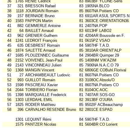
36
1765
RENIE Cedrick
83
8903BF YCONE-Sens
37
321
BRESSON Rafael
83
1905NA BLCO
38
1118
JOURDAIN Romain
85
8607NA Poitiers CO
39
157
BERNADE Bruno
83
6911AR ASUL SPORTS N
40
1583
PAPPON Martin
81
3603CE ORIENTATION36
41
882
GEMMERLE Antoine
81
2407NA POP
42
64
BAILLET Arnaud
83
6013HF LABO2
43
962
GRENIER Guilhem
82
4204AR Boussole en F.
44
1241
LEDROIT François
81
0615PZ VSAO
45
635
DESBREST Romain
84
5907HF T.A.D.
46
1874
SALETTE Arnaud
85
3810AR ORIENT'ALP
47
1685
PLOUZENNEC Guillaume
84
2904BR Quimper 29
48
2152
VOIVENEL Jean-Paul
85
1408NM VIK'AZIM
49
2143
VINCONNEAU Julien
85
7906NA N.A.C.O 79
50
1368
MANGIN Vincent
82
6806GE COBuhl.Florival
51
27
ARCHAMBEAULT Ludovic
81
8607NA Poitiers CO
52
993
GUILLOT Romain
83
3108OC Absolu'O
53
1598
PASCREAU Xavier
81
8607NA Poitiers CO
54
2044
TORBIERO Florian
81
8104OC AOC
55
1398
MARQUAILLE Frederick
81
7407AR SOS-GO
56
1303
LERDAHL EMIL
82
3913BF O'JURA
57
1825
RODIER Matthieu
85
9502IF ACBeauchamp
58
396
CARVALHO RESENDE Bruno
82
2801CE ESPAD
1301
LEQUINT Rémi
84
5907HF T.A.D.
1575
PANTZER Nicolas
81
5604BR CO Lorient