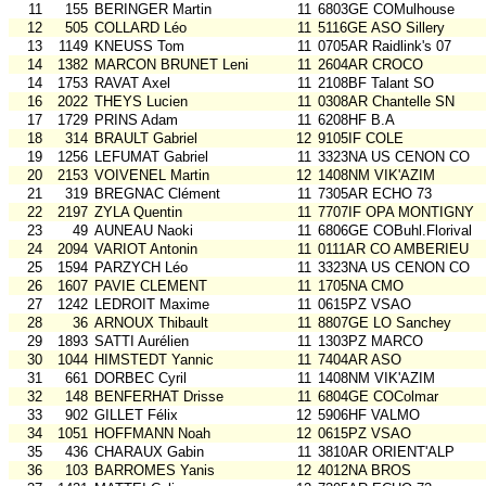
11
155
BERINGER Martin
11
6803GE COMulhouse
12
505
COLLARD Léo
11
5116GE ASO Sillery
13
1149
KNEUSS Tom
11
0705AR Raidlink's 07
14
1382
MARCON BRUNET Leni
11
2604AR CROCO
14
1753
RAVAT Axel
11
2108BF Talant SO
16
2022
THEYS Lucien
11
0308AR Chantelle SN
17
1729
PRINS Adam
11
6208HF B.A
18
314
BRAULT Gabriel
12
9105IF COLE
19
1256
LEFUMAT Gabriel
11
3323NA US CENON CO
20
2153
VOIVENEL Martin
12
1408NM VIK'AZIM
21
319
BREGNAC Clément
11
7305AR ECHO 73
22
2197
ZYLA Quentin
11
7707IF OPA MONTIGNY
23
49
AUNEAU Naoki
11
6806GE COBuhl.Florival
24
2094
VARIOT Antonin
11
0111AR CO AMBERIEU
25
1594
PARZYCH Léo
11
3323NA US CENON CO
26
1607
PAVIE CLEMENT
11
1705NA CMO
27
1242
LEDROIT Maxime
11
0615PZ VSAO
28
36
ARNOUX Thibault
11
8807GE LO Sanchey
29
1893
SATTI Aurélien
11
1303PZ MARCO
30
1044
HIMSTEDT Yannic
11
7404AR ASO
31
661
DORBEC Cyril
11
1408NM VIK'AZIM
32
148
BENFERHAT Drisse
11
6804GE COColmar
33
902
GILLET Félix
12
5906HF VALMO
34
1051
HOFFMANN Noah
12
0615PZ VSAO
35
436
CHARAUX Gabin
11
3810AR ORIENT'ALP
36
103
BARROMES Yanis
12
4012NA BROS