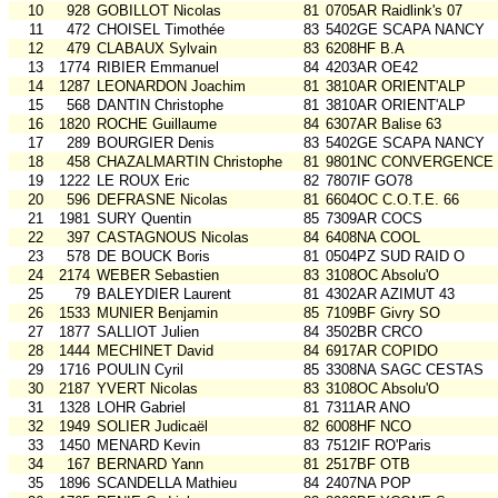
10
928
GOBILLOT Nicolas
81
0705AR Raidlink's 07
11
472
CHOISEL Timothée
83
5402GE SCAPA NANCY
12
479
CLABAUX Sylvain
83
6208HF B.A
13
1774
RIBIER Emmanuel
84
4203AR OE42
14
1287
LEONARDON Joachim
81
3810AR ORIENT'ALP
15
568
DANTIN Christophe
81
3810AR ORIENT'ALP
16
1820
ROCHE Guillaume
84
6307AR Balise 63
17
289
BOURGIER Denis
83
5402GE SCAPA NANCY
18
458
CHAZALMARTIN Christophe
81
9801NC CONVERGENCE
19
1222
LE ROUX Eric
82
7807IF GO78
20
596
DEFRASNE Nicolas
81
6604OC C.O.T.E. 66
21
1981
SURY Quentin
85
7309AR COCS
22
397
CASTAGNOUS Nicolas
84
6408NA COOL
23
578
DE BOUCK Boris
81
0504PZ SUD RAID O
24
2174
WEBER Sebastien
83
3108OC Absolu'O
25
79
BALEYDIER Laurent
81
4302AR AZIMUT 43
26
1533
MUNIER Benjamin
85
7109BF Givry SO
27
1877
SALLIOT Julien
84
3502BR CRCO
28
1444
MECHINET David
84
6917AR COPIDO
29
1716
POULIN Cyril
85
3308NA SAGC CESTAS
30
2187
YVERT Nicolas
83
3108OC Absolu'O
31
1328
LOHR Gabriel
81
7311AR ANO
32
1949
SOLIER Judicaël
82
6008HF NCO
33
1450
MENARD Kevin
83
7512IF RO'Paris
34
167
BERNARD Yann
81
2517BF OTB
35
1896
SCANDELLA Mathieu
84
2407NA POP