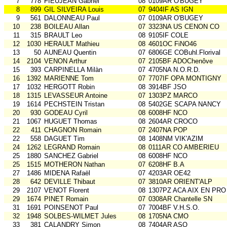
7
778
FIEUJEAN Gabriel
08
0109AR O'BUGEY
8
899
GIL SILVEIRA Louis
07
9404IF AS IGN
9
561
DALONNEAU Paul
07
0109AR O'BUGEY
10
238
BOILEAU Allan
07
3323NA US CENON CO
11
315
BRAULT Leo
08
9105IF COLE
12
1030
HERAULT Mathieu
08
4601OC FiNO46
13
50
AUNEAU Quentin
07
6806GE COBuhl.Florival
14
2104
VENON Arthur
07
2105BF ADOChenôve
15
393
CARPINELLA Milàn
07
4705NA N.O.R.D.
16
1392
MARIENNE Tom
07
7707IF OPA MONTIGNY
17
1032
HERGOTT Robin
08
3914BF JSO
18
1315
LEVASSEUR Antoine
07
1303PZ MARCO
19
1614
PECHSTEIN Tristan
08
5402GE SCAPA NANCY
20
930
GODEAU Cyril
08
6008HF NCO
21
1067
HUGUET Thomas
08
2604AR CROCO
22
411
CHAGNON Romain
07
2407NA POP
22
558
DAGUET Tim
08
1408NM VIK'AZIM
24
1262
LEGRAND Romain
08
0111AR CO AMBERIEU
25
1880
SANCHEZ Gabriel
08
6008HF NCO
25
1515
MOTHERON Nathan
07
6208HF B.A
27
1486
MIDENA Rafaël
07
4203AR OE42
28
642
DEVILLE Thibaut
07
3810AR ORIENT'ALP
29
2107
VENOT Florent
08
1307PZ ACA AIX EN PRO
29
1674
PINET Romain
07
0308AR Chantelle SN
31
1691
POINSENOT Paul
07
7004BF V.H.S.O.
32
1948
SOLBES-WILMET Jules
08
1705NA CMO
33
381
CALANDRY Simon
08
7404AR ASO