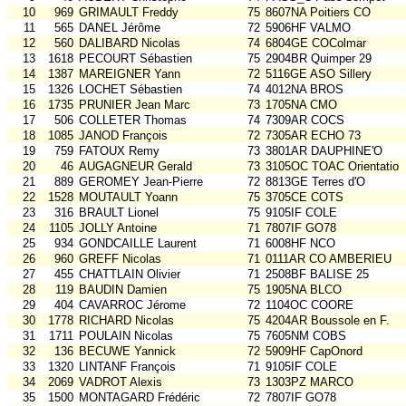
10
969
GRIMAULT Freddy
75
8607NA Poitiers CO
11
565
DANEL Jérôme
72
5906HF VALMO
12
560
DALIBARD Nicolas
74
6804GE COColmar
13
1618
PECOURT Sébastien
75
2904BR Quimper 29
14
1387
MAREIGNER Yann
72
5116GE ASO Sillery
15
1326
LOCHET Sébastien
74
4012NA BROS
16
1735
PRUNIER Jean Marc
73
1705NA CMO
17
506
COLLETER Thomas
74
7309AR COCS
18
1085
JANOD François
72
7305AR ECHO 73
19
759
FATOUX Remy
73
3801AR DAUPHINE'O
20
46
AUGAGNEUR Gerald
73
3105OC TOAC Orientatio
21
889
GEROMEY Jean-Pierre
72
8813GE Terres d'O
22
1528
MOUTAULT Yoann
75
3705CE COTS
23
316
BRAULT Lionel
75
9105IF COLE
24
1105
JOLLY Antoine
71
7807IF GO78
25
934
GONDCAILLE Laurent
71
6008HF NCO
26
960
GREFF Nicolas
71
0111AR CO AMBERIEU
27
455
CHATTLAIN Olivier
71
2508BF BALISE 25
28
119
BAUDIN Damien
75
1905NA BLCO
29
404
CAVARROC Jérome
72
1104OC COORE
30
1778
RICHARD Nicolas
75
4204AR Boussole en F.
31
1711
POULAIN Nicolas
75
7605NM COBS
32
136
BECUWE Yannick
72
5909HF CapOnord
33
1320
LINTANF François
71
9105IF COLE
34
2069
VADROT Alexis
73
1303PZ MARCO
35
1500
MONTAGARD Frédéric
72
7807IF GO78