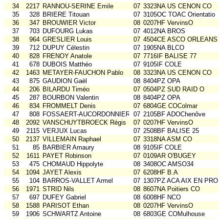
34
2217
RANNOU-SERINE Emile
07
3323NA US CENON CO
35
328
BRIERE Titouan
07
3105OC TOAC Orientatio
36
347
BROUWIER Victor
08
0207HF VervinsO
37
703
DUFOURG Lukas
07
4012NA BROS
38
964
GRESLIER Louis
07
4504CE ASCO ORLEANS
39
712
DUPUY Célestin
07
1905NA BLCO
40
828
FRENOY Anatole
07
7716IF BALISE 77
41
678
DUBOIS Matthéo
07
9105IF COLE
42
1463
METAYER-FAUCHON Pablo
08
3323NA US CENON CO
43
875
GAUDION Gaël
08
8404PZ OPA
44
206
BILARDU Timéo
07
0504PZ SUD RAID O
45
287
BOURBON Valentin
08
8404PZ OPA
46
834
FROMMELT Denis
07
6804GE COColmar
47
808
FOSSAERT-AUCORDONNIER Louis
07
2105BF ADOChenôve
48
2092
VANSCHUYTBROECK Régis
07
0207HF VervinsO
49
2115
VERJUX Lucas
07
2508BF BALISE 25
50
2137
VILLEMAIN Raphael
07
3318NA ASM CO
51
85
BARBIER Amaury
08
9105IF COLE
52
1611
PAYET Robinson
07
0109AR O'BUGEY
53
475
CHOMAUD Hippolyte
08
3408OC AMSO34
54
1094
JAYET Alexis
07
6208HF B.A
55
104
BARROS-VALLET Armel
07
1307PZ ACA AIX EN PRO
56
1971
STRID Nils
08
8607NA Poitiers CO
57
697
DUFEY Gabriel
08
6008HF NCO
58
1588
PARISOT Ethan
08
0207HF VervinsO
59
1906
SCHWARTZ Antoine
08
6803GE COMulhouse