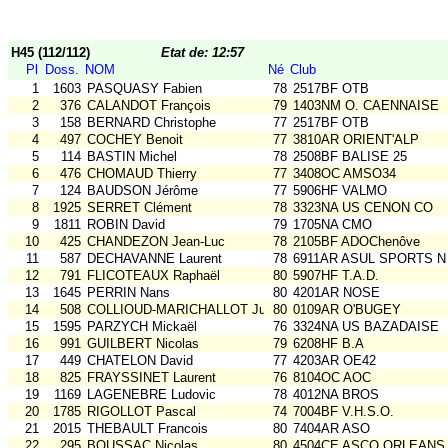
H45 (112/112)
Etat de: 12:57
Pl
Doss.
NOM
Né
Club
1
1603
PASQUASY Fabien
78
2517BF OTB
2
376
CALANDOT François
79
1403NM O. CAENNAISE
3
158
BERNARD Christophe
77
2517BF OTB
4
497
COCHEY Benoit
77
3810AR ORIENT'ALP
5
114
BASTIN Michel
78
2508BF BALISE 25
6
476
CHOMAUD Thierry
77
3408OC AMSO34
7
124
BAUDSON Jérôme
77
5906HF VALMO
8
1925
SERRET Clément
78
3323NA US CENON CO
9
1811
ROBIN David
79
1705NA CMO
10
425
CHANDEZON Jean-Luc
78
2105BF ADOChenôve
11
587
DECHAVANNE Laurent
78
6911AR ASUL SPORTS N
12
791
FLICOTEAUX Raphaël
80
5907HF T.A.D.
13
1645
PERRIN Nans
80
4201AR NOSE
14
508
COLLIOUD-MARICHALLOT Julien
80
0109AR O'BUGEY
15
1595
PARZYCH Mickaël
76
3324NA US BAZADAISE
16
991
GUILBERT Nicolas
79
6208HF B.A
17
449
CHATELON David
77
4203AR OE42
18
825
FRAYSSINET Laurent
76
8104OC AOC
19
1169
LAGENEBRE Ludovic
78
4012NA BROS
20
1785
RIGOLLOT Pascal
74
7004BF V.H.S.O.
21
2015
THEBAULT Francois
80
7404AR ASO
22
295
BOUSSAC Nicolas
80
4504CE ASCO ORLEANS