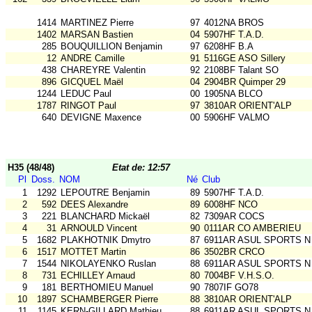
1414
MARTINEZ Pierre
97
4012NA BROS
1402
MARSAN Bastien
04
5907HF T.A.D.
285
BOUQUILLION Benjamin
97
6208HF B.A
12
ANDRE Camille
91
5116GE ASO Sillery
438
CHAREYRE Valentin
92
2108BF Talant SO
896
GICQUEL Maël
04
2904BR Quimper 29
1244
LEDUC Paul
00
1905NA BLCO
1787
RINGOT Paul
97
3810AR ORIENT'ALP
640
DEVIGNE Maxence
00
5906HF VALMO
H35 (48/48)
Etat de: 12:57
Pl
Doss.
NOM
Né
Club
1
1292
LEPOUTRE Benjamin
89
5907HF T.A.D.
2
592
DEES Alexandre
89
6008HF NCO
3
221
BLANCHARD Mickaël
82
7309AR COCS
4
31
ARNOULD Vincent
90
0111AR CO AMBERIEU
5
1682
PLAKHOTNIK Dmytro
87
6911AR ASUL SPORTS N
6
1517
MOTTET Martin
86
3502BR CRCO
7
1544
NIKOLAYENKO Ruslan
88
6911AR ASUL SPORTS N
8
731
ECHILLEY Arnaud
80
7004BF V.H.S.O.
9
181
BERTHOMIEU Manuel
90
7807IF GO78
10
1897
SCHAMBERGER Pierre
88
3810AR ORIENT'ALP
11
1145
KERN-GILLARD Mathieu
88
6911AR ASUL SPORTS N