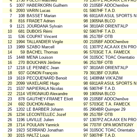
4
1738
PUECH Matthieu
78
1307PZ ACA AIX EN PRO
5
1007
HABERKORN Guilhem
00
2105BF ADOChenôve
6
2093
VARIN Lucas
01
5907HF T.A.D.
7
108
BASSET Marian
96
6911AR ASUL SPORTS N
8
816
FRADET Adrien
98
1905NA BLCO
9
1121
JOURDANA Sylvain
94
3810AR ORIENT'ALP
10
681
DUBOIS Rémi
92
5907HF T.A.D.
11
536
COUPAT Vincent
86
2517BF OTB
12
1994
TALLANDIER Virgile
00
2105BF ADOChenôve
13
1989
SZABO Marcell
01
1307PZ ACA AIX EN PRO
14
59
BACHEL Thomas
96
5703GE T.A. FAMECK
15
1448
MENA Louison
04
3105OC TOAC Orientatio
16
270
BOUCHAN Jérôme
96
2517BF OTB
17
1218
LE PENNEC Jean
97
3810AR ORIENT'ALP
18
937
GONON François
79
3913BF O'JURA
19
1619
PECQUENARD Benoit
91
1408NM VIK'AZIM
20
2099
VAXELAIRE Hugo
98
6911AR ASUL SPORTS N
21
1537
NAPIERALA Nicolas
96
5907HF T.A.D.
22
2114
VERGNAUD Alexandre
99
1905NA BLCO
23
878
GAUTHEY-FRANET Eliott
99
2105BF ADOChenôve
24
692
DUCHON Alban
97
5703GE T.A. FAMECK
25
1202
LE BARBER Johann
85
2904BR Quimper 29
26
1234
LECONTELLEC Jozef
99
2517BF OTB
26
1196
LAVILLE Julien
97
1307PZ ACA AIX EN PRO
28
1714
POULAIN Yannick
94
7707IF OPA MONTIGNY
29
1923
SERRAND Jonathan
94
3105OC TOAC Orientatio
30
1015
HALTZ Louis
97
5907HF T.A.D.