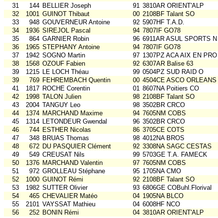
31
144
BELLIER Joseph
91
3810AR ORIENT'ALP
32
1001
GUINOT Thibaut
00
2108BF Talant SO
33
948
GOUVERNEUR Antoine
92
5907HF T.A.D.
34
1936
SIREJOL Pascal
94
7807IF GO78
35
864
GARNIER Robin
96
6911AR ASUL SPORTS N
36
1965
STEPHANY Antoine
94
7807IF GO78
37
1942
SOGNO Martin
97
1307PZ ACA AIX EN PRO
38
1568
OZOUF Fabien
92
6307AR Balise 63
39
1215
LE LOCH Théau
99
0504PZ SUD RAID O
39
769
FEHREMBACH Quentin
00
4504CE ASCO ORLEANS
41
1817
ROCHE Corentin
01
8607NA Poitiers CO
42
1998
TALON Julien
98
2108BF Talant SO
43
2004
TANGUY Leo
98
3502BR CRCO
44
1374
MARCHAND Maxime
94
7605NM COBS
45
1314
LETONDEUR Gwendal
96
3502BR CRCO
46
744
ESTHER Nicolas
86
3705CE COTS
47
348
BRUAS Thomas
98
4012NA BROS
48
672
DU PASQUIER Clément
92
3308NA SAGC CESTAS
49
549
CREUSAT Nils
99
5703GE T.A. FAMECK
50
1376
MARCHAND Valentin
97
7605NM COBS
51
972
GROLLEAU Stéphane
95
1705NA CMO
52
1000
GUINOT Rémi
92
2108BF Talant SO
53
1982
SUTTER Olivier
93
6806GE COBuhl.Florival
54
465
CHEVALIER Matéo
04
1905NA BLCO
55
2101
VAYSSAT Mathieu
04
6008HF NCO
56
252
BONIN Rémi
04
3810AR ORIENT'ALP