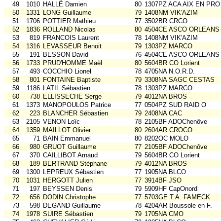
49
1010
HALLÉ Damien
80
1307PZ ACA AIX EN PRO
50
1331
LONG Guillaume
79
1408NM VIK'AZIM
51
1706
POTTIER Mathieu
77
3502BR CRCO
52
1836
ROLLAND Nicolas
80
4504CE ASCO ORLEANS
53
819
FRANCOIS Laurent
78
1408NM VIK'AZIM
54
1316
LEVASSEUR Benoit
79
1303PZ MARCO
55
191
BESSON David
76
4504CE ASCO ORLEANS
56
1733
PRUD'HOMME Maël
80
5604BR CO Lorient
57
493
COCCHIO Lionel
78
4705NA N.O.R.D.
58
801
FONTAINE Baptiste
79
3308NA SAGC CESTAS
59
1186
LATIL Sébastien
78
1303PZ MARCO
60
738
ELLISSECHE Serge
79
4012NA BROS
61
1373
MANOPOULOS Patrice
77
0504PZ SUD RAID O
62
223
BLANCHER Sébastien
79
2408NA CAC
63
2105
VENON Loïc
78
2105BF ADOChenôve
64
1359
MAILLOT Olivier
80
2604AR CROCO
65
71
BAIN Emmanuel
80
8202OC MOLO
66
980
GRUOT Guillaume
77
2105BF ADOChenôve
67
370
CAILLIBOT Arnaud
79
5604BR CO Lorient
68
189
BERTRAND Stéphane
79
4012NA BROS
69
1300
LEPREUX Sébastien
77
1905NA BLCO
70
1031
HERGOTT Julien
77
3914BF JSO
71
197
BEYSSEN Denis
79
5909HF CapOnord
72
656
DODIN Christophe
77
5703GE T.A. FAMECK
73
598
DEGAND Guillaume
78
4204AR Boussole en F.
74
1978
SUIRE Sébastien
79
1705NA CMO