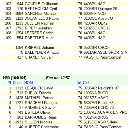
102
944
GOURLE Guillaume
79
4403PL NAO
103
179
BERTHOLOM Cyril
76
2904BR Quimper 29
104
1884
SANCHEZ Michael
76
6008HF NCO
105
1113
JOUANILLOU Fabien
77
3108OC Absolu'O
106
1133
JULLIEN Raphael
80
4203AR OE42
107
1792
RIPEPI Aurélien
79
1202OC CVO12
108
1254
LEFRERE Cédric
76
4403PL NAO
109
554
DAEFFLER Marc
78
4403PL NAO
1154
KRIPPEL Johann
79
3502BR CRCO
75
BALEYDIER Arnaud
79
6911AR ASUL SPORTS N
427
CHANET Sylvain
77
PASS_C Pass'Compet
H50 (104/104)
Etat de: 12:57
Pl
Doss.
NOM
Né
Club
1
1313
LESQUER David
75
0705AR Raidlink's 07
2
713
DUPUY Francis
74
1905NA BLCO
3
1428
MATHIEU Patrice
74
0615PZ VSAO
4
1721
PRADEAU François
75
6307AR Balise 63
5
17
ANDRIEUX Xavier
74
7305AR ECHO 73
6
743
ESTELA Olivier
71
1307PZ ACA AIX EN PRO
7
102
BARROMES Régis
75
4012NA BROS
8
1931
SILLIEN Nicolas
75
5116GE ASO Sillery
9
40
AUBERT Christophe
74
PASS_C Pass'Compet