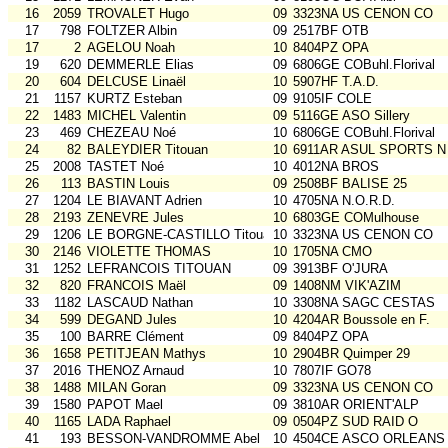
16
2059
TROVALET Hugo
09
3323NA US CENON CO
17
798
FOLTZER Albin
09
2517BF OTB
17
2
AGELOU Noah
10
8404PZ OPA
19
620
DEMMERLE Elias
09
6806GE COBuhl.Florival
20
604
DELCUSE Linaël
10
5907HF T.A.D.
21
1157
KURTZ Esteban
09
9105IF COLE
22
1483
MICHEL Valentin
09
5116GE ASO Sillery
23
469
CHEZEAU Noé
10
6806GE COBuhl.Florival
24
82
BALEYDIER Titouan
10
6911AR ASUL SPORTS N
25
2008
TASTET Noé
10
4012NA BROS
26
113
BASTIN Louis
09
2508BF BALISE 25
27
1204
LE BIAVANT Adrien
10
4705NA N.O.R.D.
28
2193
ZENEVRE Jules
10
6803GE COMulhouse
29
1206
LE BORGNE-CASTILLO Titouan
10
3323NA US CENON CO
30
2146
VIOLETTE THOMAS
10
1705NA CMO
31
1252
LEFRANCOIS TITOUAN
09
3913BF O'JURA
32
820
FRANCOIS Maël
09
1408NM VIK'AZIM
33
1182
LASCAUD Nathan
10
3308NA SAGC CESTAS
34
599
DEGAND Jules
10
4204AR Boussole en F.
35
100
BARRE Clément
09
8404PZ OPA
36
1658
PETITJEAN Mathys
10
2904BR Quimper 29
37
2016
THENOZ Arnaud
10
7807IF GO78
38
1488
MILAN Goran
09
3323NA US CENON CO
39
1580
PAPOT Mael
09
3810AR ORIENT'ALP
40
1165
LADA Raphael
09
0504PZ SUD RAID O
41
193
BESSON-VANDROMME Abel
10
4504CE ASCO ORLEANS