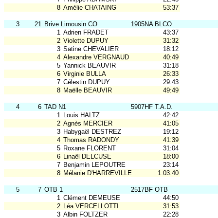
8
Amélie CHATAING
53:37
3
21
Brive Limousin CO
1905NA BLCO
1
Adrien FRADET
43:37
2
Violette DUPUY
31:32
3
Satine CHEVALIER
18:12
4
Alexandre VERGNAUD
40:49
5
Yannick BEAUVIR
31:18
6
Virginie BULLA
26:33
7
Célestin DUPUY
29:43
8
Maëlle BEAUVIR
49:49
4
6
TAD N1
5907HF T.A.D.
1
Louis HALTZ
42:42
2
Agnès MERCIER
41:05
3
Habygaël DESTREZ
19:12
4
Thomas RADONDY
41:39
5
Roxane FLORENT
31:04
6
Linaël DELCUSE
18:00
7
Benjamin LEPOUTRE
23:14
8
Mélanie D'HARREVILLE
1:03:40
5
7
OTB 1
2517BF OTB
1
Clément DEMEUSE
44:50
2
Léa VERCELLOTTI
31:53
3
Albin FOLTZER
22:28