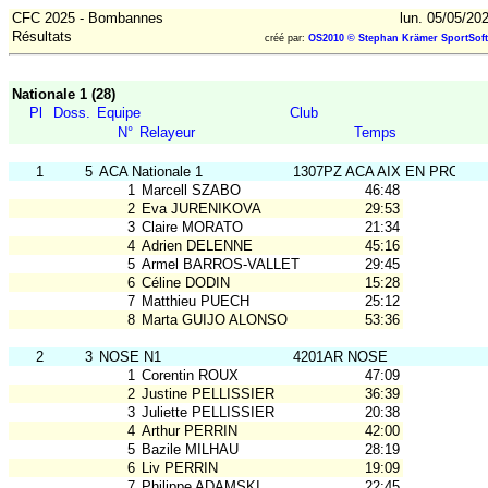
CFC 2025 - Bombannes
lun. 05/05/20
Résultats
créé par:
OS2010 © Stephan Krämer SportSoft
Nationale 1 (28)
Pl
Doss.
Equipe
Club
N°
Relayeur
Temps
1
5
ACA Nationale 1
1307PZ ACA AIX EN PROV
1
Marcell SZABO
46:48
2
Eva JURENIKOVA
29:53
3
Claire MORATO
21:34
4
Adrien DELENNE
45:16
5
Armel BARROS-VALLET
29:45
6
Céline DODIN
15:28
7
Matthieu PUECH
25:12
8
Marta GUIJO ALONSO
53:36
2
3
NOSE N1
4201AR NOSE
1
Corentin ROUX
47:09
2
Justine PELLISSIER
36:39
3
Juliette PELLISSIER
20:38
4
Arthur PERRIN
42:00
5
Bazile MILHAU
28:19
6
Liv PERRIN
19:09
7
Philippe ADAMSKI
22:45