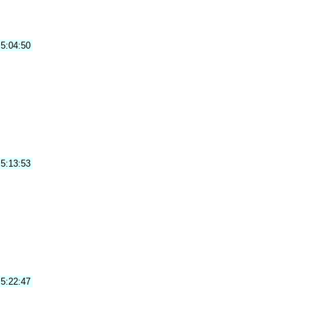
5:04:50
5:13:53
5:22:47