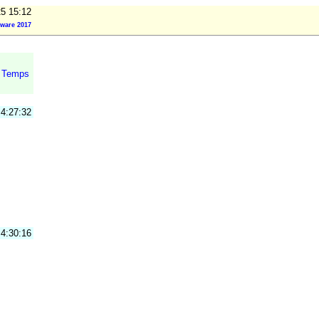
25 15:12
ware 2017
Temps
4:27:32
4:30:16