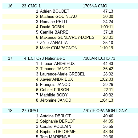
16
23
CMO 1
1705NA CMO
1
Adrien BOUDET
47:13
2
Mathieu GOUINEAU
30:00
3
Romane PETIT
24:24
4
David ROBIN
1:00:11
5
Camille BARRE
37:18
6
Maxence GENEVREY-LOPES
23:01
7
Zélie ZANATTA
35:10
8
Marie COMPAGNON
1:10:19
17
4
ECHO73 Nationale 1
7305AR ECHO 73
1
Titouan ANDRIEUX
44:43
2
Titouane JANOD
36:42
3
Laurence-Marie GREBEL
28:02
4
Xavier ANDRIEUX
1:02:03
5
François JANOD
39:26
6
Gabriel FRISON
22:11
7
Mathilde BODY
40:32
8
Jéromine JANOD
1:04:13
18
27
OPA1
7707IF OPA MONTIGNY
1
Antoine DERLOT
40:46
2
Stéphanie DERLOT
44:05
3
Coralie POULAIN
36:55
4
Baptiste DELORME
43:34
5
Tom MARIENNE
29:36