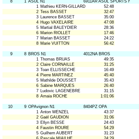
8
1
ASUL N1
6911AR ASUL SPORTS NAT
1
Mathieu KERN-GILLARD
52:48
2
Tess BASSET
32:47
3
Laurence BASSET
35:00
4
Hugo VAXELAIRE
47:08
5
Martial BALEYDIER
28:36
6
Marion RIOLLET
17:46
7
Marian BASSET
24:22
8
Marie VUITTON
56:42
9
8
BROS N1
4012NA BROS
1
Thomas BRUAS
49:35
2
Claire CORNAILLE
31:25
3
Toan ELLISSECHE
16:49
4
Pierre MARTINEZ
45:40
5
Mathilde DOUSSET
35:43
6
Sabine MARQUES
26:40
7
Ludovic LAGENEBRE
31:15
8
Amaia ROCHE
1:01:06
10
9
OPAvignon N1
8404PZ OPA
1
Anton WENZEL
43:37
2
Gaël GAUDION
31:06
3
Ellyn BESSE
24:43
4
Faustin ROURE
54:29
5
Guilhem AUBERT
31:23
6
Pascale MIAILHE
24:29