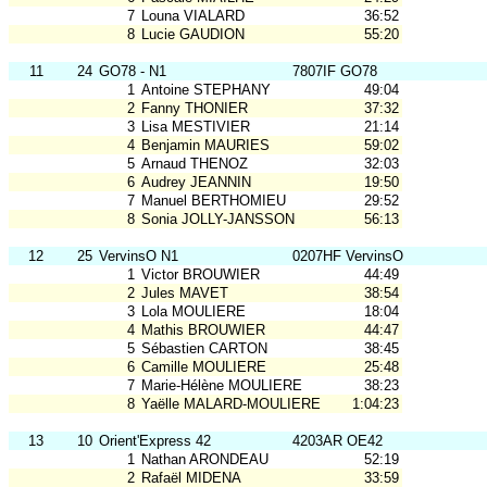
7
Louna VIALARD
36:52
8
Lucie GAUDION
55:20
11
24
GO78 - N1
7807IF GO78
1
Antoine STEPHANY
49:04
2
Fanny THONIER
37:32
3
Lisa MESTIVIER
21:14
4
Benjamin MAURIES
59:02
5
Arnaud THENOZ
32:03
6
Audrey JEANNIN
19:50
7
Manuel BERTHOMIEU
29:52
8
Sonia JOLLY-JANSSON
56:13
12
25
VervinsO N1
0207HF VervinsO
1
Victor BROUWIER
44:49
2
Jules MAVET
38:54
3
Lola MOULIERE
18:04
4
Mathis BROUWIER
44:47
5
Sébastien CARTON
38:45
6
Camille MOULIERE
25:48
7
Marie-Hélène MOULIERE
38:23
8
Yaëlle MALARD-MOULIERE
1:04:23
13
10
Orient'Express 42
4203AR OE42
1
Nathan ARONDEAU
52:19
2
Rafaël MIDENA
33:59