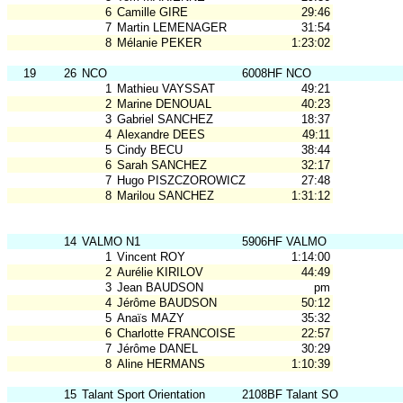
6
Camille GIRE
29:46
7
Martin LEMENAGER
31:54
8
Mélanie PEKER
1:23:02
19
26
NCO
6008HF NCO
1
Mathieu VAYSSAT
49:21
2
Marine DENOUAL
40:23
3
Gabriel SANCHEZ
18:37
4
Alexandre DEES
49:11
5
Cindy BECU
38:44
6
Sarah SANCHEZ
32:17
7
Hugo PISZCZOROWICZ
27:48
8
Marilou SANCHEZ
1:31:12
14
VALMO N1
5906HF VALMO
1
Vincent ROY
1:14:00
2
Aurélie KIRILOV
44:49
3
Jean BAUDSON
pm
4
Jérôme BAUDSON
50:12
5
Anaïs MAZY
35:32
6
Charlotte FRANCOISE
22:57
7
Jérôme DANEL
30:29
8
Aline HERMANS
1:10:39
15
Talant Sport Orientation
2108BF Talant SO