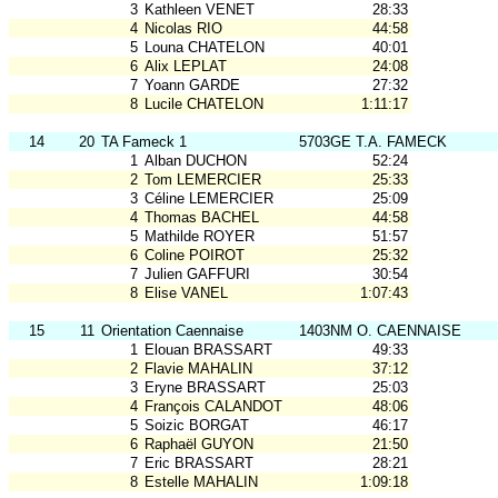
3
Kathleen VENET
28:33
4
Nicolas RIO
44:58
5
Louna CHATELON
40:01
6
Alix LEPLAT
24:08
7
Yoann GARDE
27:32
8
Lucile CHATELON
1:11:17
14
20
TA Fameck 1
5703GE T.A. FAMECK
1
Alban DUCHON
52:24
2
Tom LEMERCIER
25:33
3
Céline LEMERCIER
25:09
4
Thomas BACHEL
44:58
5
Mathilde ROYER
51:57
6
Coline POIROT
25:32
7
Julien GAFFURI
30:54
8
Elise VANEL
1:07:43
15
11
Orientation Caennaise
1403NM O. CAENNAISE
1
Elouan BRASSART
49:33
2
Flavie MAHALIN
37:12
3
Eryne BRASSART
25:03
4
François CALANDOT
48:06
5
Soizic BORGAT
46:17
6
Raphaël GUYON
21:50
7
Eric BRASSART
28:21
8
Estelle MAHALIN
1:09:18