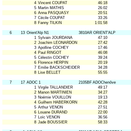
4
Vincent COUPAT
46:18
5
Martin MATHIS
26:02
6
Anna PASQUASY
20:51
7
Cécile COUPAT
33:26
8
Fanny TILKIN
1:01:58
6
13
Orient'Alp N1
3810AR ORIENT'ALP
1
Sylvain JOURDANA
47:10
2
Joachim LEONARDON
27:42
3
Apolline COCHEY
17:46
4
Paul RINGOT
46:08
5
Célestin COCHEY
39:24
6
Florence HERPIN
20:19
7
Emilie BACKSCHEIDER
34:28
8
Lise BELLET
55:55
7
17
ADOC 1
2105BF ADOChenôve
1
Virgile TALLANDIER
49:17
2
Manon MARTINIEN
34:27
3
Noémie VOUILLON
19:13
4
Guilhem HABERKORN
42:28
5
Arthur VENON
27:51
6
Louane DURAND
22:00
7
Loïc VENON
36:56
8
Jade BOUSSIER
58:33