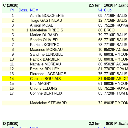
C (18/18)
2,5 km
10/10 P
Etat 
Pl
Doss.
NOM
Né
Club
1
Achille BOUCHERIE
09
7716IF BALIS
2
Tiago GASTINEAU
12
7716IF BALIS
3
Allison MOAL
85
7512IF RO'Par
4
1
Madeleine TIRBOIS
80
ERCO
5
Marion DURAND
79
7716IF BALIS
6
Sandra OLIVIER
68
7716IF BALIS
7
Patricia KORZEC
73
7716IF BALIS
8
Maxence MOREAU
10
9502IF ACBe
9
Sandrine LENOBLE
70
8903BF YCON
10
Patrick BARBIER
58
8903BF YCON
11
Nathalie MOREAU
80
9502IF ACBe
12
Emeline BRULEY
81
7707IF OPA 
13
Florence LAGRANGE
75
7716IF BALIS
14
Caroline BOULAIS
81
9404IF AS IG
15
Eric MAGNY
61
8903BF YCON
16
Chloris LELONG
85
7512IF RO'Par
17
Corinne BERTREIX
83
7720IF TOM
Madeleine STEWARD
72
8903BF YCON
D (10/10)
2,2 km
9/10 P
Etat 