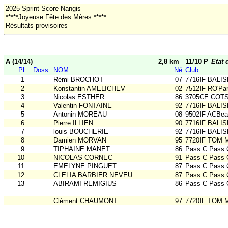
2025 Sprint Score Nangis
*****Joyeuse Fête des Mères *****
Résultats provisoires
A (14/14)
2,8 km
11/10 P
Etat 
Pl
Doss.
NOM
Né
Club
1
Rémi BROCHOT
07
7716IF BALIS
2
Konstantin AMELICHEV
02
7512IF RO'Par
3
Nicolas ESTHER
86
3705CE COT
4
Valentin FONTAINE
92
7716IF BALIS
5
Antonin MOREAU
08
9502IF ACBe
6
Pierre ILLIEN
90
7716IF BALIS
7
louis BOUCHERIE
92
7716IF BALIS
8
Damien MORVAN
95
7720IF TOM
9
TIPHAINE MANET
86
Pass C Pass 
10
NICOLAS CORNEC
91
Pass C Pass 
11
EMELYNE PINGUET
87
Pass C Pass 
12
CLELIA BARBIER NEVEU
87
Pass C Pass 
13
ABIRAMI REMIGIUS
86
Pass C Pass 
Clément CHAUMONT
97
7720IF TOM