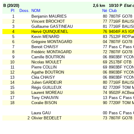
B (20/20)
2,6 km
10/10 P
Etat 
Pl
Doss.
NOM
Né
Club
1
Benjamin MAURIES
80
7807IF GO78
2
Vincent BROCHOT
77
7716IF BALIS
3
Guillaume GASTINEAU
81
7716IF BALIS
4
Hervé QUINQUENEL
76
9404IF AS IG
5
Kevin MENARD
83
7512IF RO'Par
6
Grégoire MONTAGARD
04
7807IF GO78
7
Benoit CHAISY
77
Pass C Pass 
8
Frédéric MONTAGARD
72
7807IF GO78
9
Camille BOUTRON
06
8903BF YCON
10
Nicolas MOULET
69
2517BF OTB
11
Pierre COLLIN
69
8903BF YCON
12
Agathe BOUTRON
06
8903BF YCON
13
Cléa CHAISY
06
8903BF YCON
14
Julien GARDEUR
80
7716IF BALIS
15
Régis GUILLEUX
82
7720IF TOM
16
Laurent MOREAU
74
9502IF ACBe
17
Tony CHAUVIN
13
Pass C Pass 
18
Coralie BISON
90
7720IF TOM
Laura GAU
00
Pass C Pass 
2
Olivier BEDELET
73
7807IF GO78