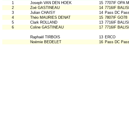
1
Joseph VAN DEN HOEK
15
7707IF OPA 
2
Zoé GASTINEAU
14
7716IF BALIS
3
Julian CHAISY
14
Pass DC Pas
4
Théo MAURIES DENAT
15
7807IF GO78
5
Clark ROLLAND
13
7716IF BALIS
6
Coline GASTINEAU
17
7716IF BALIS
Raphaël TIRBOIS
13
ERCO
Noémie BEDELET
16
Pass DC Pas