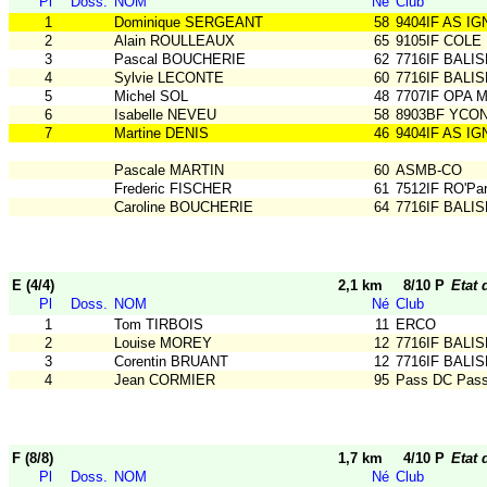
Pl
Doss.
NOM
Né
Club
1
Dominique SERGEANT
58
9404IF AS IG
2
Alain ROULLEAUX
65
9105IF COLE
3
Pascal BOUCHERIE
62
7716IF BALIS
4
Sylvie LECONTE
60
7716IF BALIS
5
Michel SOL
48
7707IF OPA 
6
Isabelle NEVEU
58
8903BF YCON
7
Martine DENIS
46
9404IF AS IG
Pascale MARTIN
60
ASMB-CO
Frederic FISCHER
61
7512IF RO'Par
Caroline BOUCHERIE
64
7716IF BALIS
E (4/4)
2,1 km
8/10 P
Etat 
Pl
Doss.
NOM
Né
Club
1
Tom TIRBOIS
11
ERCO
2
Louise MOREY
12
7716IF BALIS
3
Corentin BRUANT
12
7716IF BALIS
4
Jean CORMIER
95
Pass DC Pas
F (8/8)
1,7 km
4/10 P
Etat 
Pl
Doss.
NOM
Né
Club