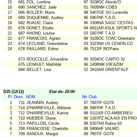
15
681
FOL, Loreline
97
3108OC Absolu'O
16
690
SANCHEZ, Jade
01
7605NM COBS
17
686
BOLZER, Marie
98
5407GE SO Luneville
18
689
DUQUENNE, Audrey
96
5907HF T.A.D.
19
682
RUAUD, Claire
96
3308NA SAGC CESTAS
20
676
DONET, Elodie
94
6911AR ASUL SPORTS N
21
687
AHOND, Louise
03
5907HF T.A.D.
22
677
FRANCOIS, Agnès
99
3105OC TOAC Orientatio
23
674
LECLAND, Gwendoline
03
3323NA US CENON CO
24
678
PAILLARD, Edme
96
7512IF RO'Paris
673
ROUCOLLE, Amandine
95
3204OC CARTO 32
675
LEHAULT, Mathilde
96
1408NM VIK'AZIM
684
BELLET, Lise
02
3810AR ORIENT'ALP
D35 (12/12)
Etat de: 20:00
Pl
Doss.
NOM
Né
Club
1
711
JEANNIN, Audrey
87
7807IF GO78
2
714
D'HARREVILLE, Mélanie
86
5907HF T.A.D.
3
712
D'HARREVILLE, Karine
88
0111AR CO AMBERIEU
4
710
HUEBER, Diane
90
1307PZ ACA AIX EN PR
5
713
PAPILLON, Cécile
88
6307AR Balise 63
6
708
FRANCOISE, Charlotte
89
5906HF VALMO
7
709
RANOUX, Margot
88
7807IF GO78