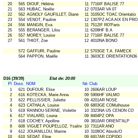
20
565
DIOUF, Héléna
11
7716IF BALISE 77
21
563
HUBAC, Noélie
12
0703AR VA 07
22
562
AGNOLY GAUFILLET, Diane
11
3105OC TOAC Orientatio
23
554
VENOT, Pauline
12
1307PZ ACA AIX EN PR
24
556
MANGIN, Eva
11
7512IF RO'Paris
25
555
BERANGER, Lilou
11
6208HF B.A
26
557
MOREY, Louise
12
7716IF BALISE 77
27
561
THIOT, Zoe
12
4010NA BONO
572
GAFFURI, Pauline
12
5703GE T.A. FAMECK
564
PAPPON, Maëlle
11
3603CE ORIENTATION36
D16 (39/39)
Etat de: 20:00
Pl
Doss.
NOM
Né
Club
1
621
DUFOUR, Elise
10
2606AR LOUP
2
616
KOTECKA, Marie Anna
09
5906HF VALMO
3
622
PELLISSIER, Juliette
09
4201AR NOSE
4
623
CATHALA, Louise
09
6803GE COMulhouse
5
619
RANNOU-SERINE, Violette
10
3323NA US CENON CO
6
617
VIALARD, Louna
09
8404PZ OPA
7
618
COCHEY, Apolline
09
3810AR ORIENT'ALP
8
608
VIGUET POUPELLOZ, Ysaline
10
7311AR ANO
9
612
JOUANILLOU, Marine
10
3108OC Absolu'O
10
610
SEDAT, Eline
09
6917AR COPIDO