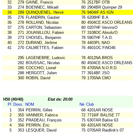
32
279
GAINE, Francis
76
2517BF OTB
33
274
BOENNEC, Mikaël
80
2904BR Quimper 29
34
289
QUINQUENEL, Hervé
76
9404IF AS IGN
35
276
FLANDRIN, Gautier
76
6208HF B.A
36
278
ROLLAND, Nicolas
80
4504CE ASCO ORLEANS
37
275
CARTON, Sébastien
80
0207HF VervinsO
38
271
JOUANILLOU, Fabien
77
3108OC Absolu'O
39
273
CHOISEL, Benjamin
78
5907HF T.A.D.
40
272
DURAND, Jérôme
78
4403PL NAO
41
270
CALMETTES, Fabien
76
4601OC FiNO46
295
LAGENEBRE, Ludovic
78
4012NA BROS
282
BOUSSAC, Nicolas
80
4504CE ASCO ORLEANS
285
COCCHIO, Lionel
78
4705NA N.O.R.D.
288
HERGOTT, Julien
77
3914BF JSO
300
ROBIN, David
79
1705NA CMO
H50 (40/40)
Etat de: 20:00
Pl
Doss.
NOM
Né
Club
1
354
PERRIN, Gilles
68
4201AR NOSE
2
355
VANNIER, Fabrice
72
7716IF BALISE 77
3
352
PRADEAU, François
75
6307AR Balise 63
4
356
PERRIN, Eric
69
4201AR NOSE
5
353
LESQUER, David
75
0705AR Raidlink's 07