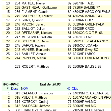
13
254
MAHIEU, Pierre
82
5907HF T.A.D.
14
255
GASTINEAU, Guillaume
81
7716IF BALISE 77
15
256
FLAMENT, Claude
82
4504CE ASCO ORLEANS
16
249
BALEYDIER, Laurent
81
4302AR AZIMUT 43
17
251
SURY, Quentin
85
7309AR COCS
18
246
MACON, Benoit
83
3810AR ORIENT'ALP
19
252
SALLIOT, Julien
84
3502BR CRCO
20
248
DEFRASNE, Nicolas
81
6604OC C.O.T.E. 66
21
247
MESTIVIER, William
81
7807IF GO78
22
250
BOURGIER, Denis
83
5402GE SCAPA NANCY
23
245
BARON, Fabien
82
8105OC BOA Albi
24
242
MUNIER, Benjamin
85
7109BF Givry SO
25
241
BAILLET, Arnaud
83
6013HF LABO2
26
244
PAPPON, Martin
81
3603CE ORIENTATION36
253
ROBERT, Matthieu
85
2508BF BALISE 25
H45 (46/46)
Etat de: 20:00
Pl
Doss.
NOM
Né
Club
1
313
CALANDOT, François
79
1403NM O. CAENNAISE
2
315
PUECH, Matthieu
78
1307PZ ACA AIX EN PR
3
314
KOTECKY, Ondrej
77
5906HF VALMO
4
312
BAUDSON, Jérôme
77
5906HF VALMO
5
308
CHANDEZON, Jean-Luc
78
2105BF ADOChenôve