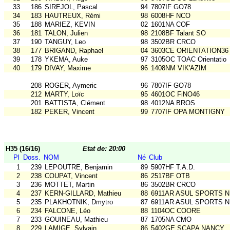
33
186
SIREJOL, Pascal
94
7807IF GO78
34
183
HAUTREUX, Rémi
98
6008HF NCO
35
188
MARIEZ, KEVIN
02
1601NA COF
36
181
TALON, Julien
98
2108BF Talant SO
37
190
TANGUY, Leo
98
3502BR CRCO
38
177
BRIGAND, Raphael
04
3603CE ORIENTATION36
39
178
YKEMA, Auke
97
3105OC TOAC Orientatio
40
179
DIVAY, Maxime
96
1408NM VIK'AZIM
208
ROGER, Aymeric
96
7807IF GO78
212
MARTY, Loïc
95
4601OC FiNO46
201
BATTISTA, Clément
98
4012NA BROS
182
PEKER, Vincent
99
7707IF OPA MONTIGNY
H35 (16/16)
Etat de: 20:00
Pl
Doss.
NOM
Né
Club
1
239
LEPOUTRE, Benjamin
89
5907HF T.A.D.
2
238
COUPAT, Vincent
86
2517BF OTB
3
236
MOTTET, Martin
86
3502BR CRCO
4
237
KERN-GILLARD, Mathieu
88
6911AR ASUL SPORTS N
5
235
PLAKHOTNIK, Dmytro
87
6911AR ASUL SPORTS N
6
234
FALCONE, Léo
88
1104OC COORE
7
233
GOUINEAU, Mathieu
87
1705NA CMO
8
229
LAMIGE, Sylvain
86
5402GE SCAPA NANCY