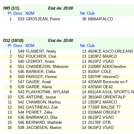
H85 (1/1)
Etat de: 20:00
Pl
Doss.
NOM
Né
Club
1
533
GROSJEAN, Pierre
38
6906AR ALCO
D12 (18/18)
Etat de: 20:00
Pl
Doss.
NOM
Né
Club
1
549
FLAMENT, Noély
13
4504CE ASCO ORLEANS
2
552
FOUCHIER, Cloé
13
1303PZ MARCO
3
540
LEDROIT, Anaïs
13
0615PZ VSAO
4
551
CHANDEZON, Melusine
13
2105BF ADOChenôve
5
545
BARBIER, Clélia
13
9105IF COLE
6
550
PARISOT, Florine
13
0207HF VervinsO
7
547
GAUDE, Anaé
14
4204AR Boussole en F.
8
539
GARDE, Alena
13
4203AR OE42
9
543
PLAKHOTNIK, MYLANA
14
6911AR ASUL SPORTS N
10
535
ANTOINE, louise
14
3810AR ORIENT'ALP
11
542
CHAMBON, Marilou
13
1303PZ MARCO
12
541
GASTINEAU, Zoé
14
7716IF BALISE 77
13
544
PERRET, Zélie
13
0109AR O'BUGEY
14
536
BARRANCO, Dita
13
0615PZ VSAO
15
546
BERNARD, Mathilde
13
2517BF OTB
16
538
JACOBSEN, Marion
14
0615PZ VSAO