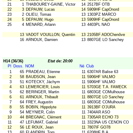
21
1
THABOUREY-GAINE, Victor
14
2517BF OTB
22
3
DEPAUW, Lucas
14
5909HF CapOnord
23
2
OLIEU, Tomas
13
1303PZ MARCO
24
5
DEPAUW, Hugo
13
5909HF CapOnord
25
4
MENARD, Arlann
13
4403PL NAO
13
VADOT VOUILLON, Quentin
13
2105BF ADOChenôve
16
ARNOUX, Damien
13
8807GE LO Sanchey
H14 (36/36)
Etat de: 20:00
Pl
Doss.
NOM
Né
Club
1
65
PRADEAU, Etienne
11
6307AR Balise 63
2
58
BAUDSON, Jean
11
5906HF VALMO
3
51
KOTECKY, Jáchym
11
5906HF VALMO
4
63
LEMERCIER, Louis
11
5703GE T.A. FAMECK
5
62
BERINGER, Martin
11
6803GE COMulhouse
6
61
ARNOUX, Thibault
11
8807GE LO Sanchey
7
64
FREY, Augustin
11
6803GE COMulhouse
8
55
BOBIN, Hippolyte
11
3913BF O'JURA
9
54
MEYNIER, Colin
11
7404AR ASO
10
44
BREGNAC, Clément
11
7305AR ECHO 73
11
47
LEFUMAT, Gabriel
11
3323NA US CENON CO
12
56
LE ROUX, Jean
11
7807IF GO78
13
60
FLANDRIN, Tom
11
6208HF B.A