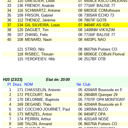
32
110
GRESLIER, Louis
07
4504CE ASCO ORLEANS
33
136
FRENOY, Anatole
07
7716IF BALISE 77
34
116
SCHWARTZ, Antoine
08
6803GE COMulhouse
35
109
FRISON, Gabriel
08
7305AR ECHO 73
36
112
THENOZ, Jérémie
08
7807IF GO78
37
134
GIL SILVEIRA, Louis
07
9404IF AS IGN
38
120
DAGUET, Tim
08
1408NM VIK'AZIM
39
107
ZHANG, Felix
08
7716IF BALISE 77
40
108
MENARD, Naori
08
4403PL NAO
121
STRID, Nils
08
8607NA Poitiers CO
118
RISBEC, Titouan
08
6806GE COBuhl.Florival
115
YEROFEIEV, Hlib
08
2517BF OTB
H20 (23/23)
Etat de: 20:00
Pl
Doss.
NOM
Né
Club
1
171
CHASSELIN, Antonin
05
4204AR Boussole en F.
2
172
PECOURT, Noé
06
2904BR Quimper 29
3
170
DELORME, Baptiste
05
7707IF OPA MONTIGNY
4
169
DEGAND, Théo
06
4204AR Boussole en F.
5
167
COCCHIO-JOURNET, Paul
06
1905NA BLCO
6
173
WENZEL, Anton
06
8404PZ OPA
7
174
PERRIN, Arthur
05
4201AR NOSE
8
168
TALON, Armand
06
8607NA Poitiers CO