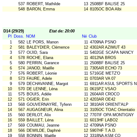
537
ROBERT, Mathilde
13
2508BF BALISE 25
548
BARON, Emma
14
8105OC BOA Albi
D14 (29/29)
Etat de: 20:00
Pl
Doss.
NOM
Né
Club
1
582
LE PORS, Manon
11
4709NA PSNO
2
581
BALEYDIER, Clémence
12
4302AR AZIMUT 43
3
577
OIJID, Sara
11
5402GE SCAPA NANCY
4
578
ROCHE, Elana
11
4012NA BROS
5
580
PERRIN, Garance
11
2508BF BALISE 25
6
574
JANOD, Maëlle
11
7305AR ECHO 73
7
576
ROBERT, Léonie
11
5716GE METZ'O
8
573
FAURE, Adele
11
0703AR VA 07
9
579
DECHAVANNE, Margot
11
6911AR ASUL SPORTS N
10
570
DE LENNE, Léna
11
0615PZ VSAO
11
575
BOUIS, Adèle
11
2604AR CROCO
12
571
OGIER, Erin
12
4203AR OE42
13
568
GOUVERNAYRE, Tyfenn
12
3810AR ORIENT'ALP
14
567
AUGAGNEUR, Alina
11
3105OC TOAC Orientatio
15
560
DERLOT, Alix
12
7707IF OPA MONTIGNY
16
559
BAILLET, Léna
11
6013HF LABO2
17
569
COUMAU, Jeanne
12
4709NA PSNO
18
566
DEWILDE, Daphné
12
5907HF T.A.D.
19
558
BONNIN, Maëlle
12
3318NA ASM CO