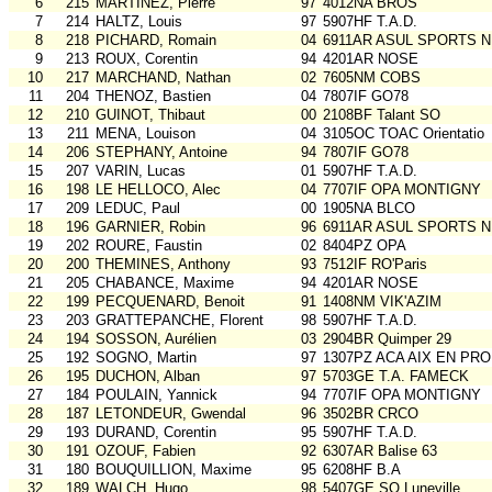
6
215
MARTINEZ, Pierre
97
4012NA BROS
7
214
HALTZ, Louis
97
5907HF T.A.D.
8
218
PICHARD, Romain
04
6911AR ASUL SPORTS N
9
213
ROUX, Corentin
94
4201AR NOSE
10
217
MARCHAND, Nathan
02
7605NM COBS
11
204
THENOZ, Bastien
04
7807IF GO78
12
210
GUINOT, Thibaut
00
2108BF Talant SO
13
211
MENA, Louison
04
3105OC TOAC Orientatio
14
206
STEPHANY, Antoine
94
7807IF GO78
15
207
VARIN, Lucas
01
5907HF T.A.D.
16
198
LE HELLOCO, Alec
04
7707IF OPA MONTIGNY
17
209
LEDUC, Paul
00
1905NA BLCO
18
196
GARNIER, Robin
96
6911AR ASUL SPORTS N
19
202
ROURE, Faustin
02
8404PZ OPA
20
200
THEMINES, Anthony
93
7512IF RO'Paris
21
205
CHABANCE, Maxime
94
4201AR NOSE
22
199
PECQUENARD, Benoit
91
1408NM VIK'AZIM
23
203
GRATTEPANCHE, Florent
98
5907HF T.A.D.
24
194
SOSSON, Aurélien
03
2904BR Quimper 29
25
192
SOGNO, Martin
97
1307PZ ACA AIX EN PR
26
195
DUCHON, Alban
97
5703GE T.A. FAMECK
27
184
POULAIN, Yannick
94
7707IF OPA MONTIGNY
28
187
LETONDEUR, Gwendal
96
3502BR CRCO
29
193
DURAND, Corentin
95
5907HF T.A.D.
30
191
OZOUF, Fabien
92
6307AR Balise 63
31
180
BOUQUILLION, Maxime
95
6208HF B.A
32
189
WALCH, Hugo
98
5407GE SO Luneville