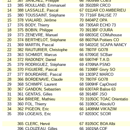
12
387
SANCHEZ, Philippe
66
7605NM COBS
13
385
ROULLAND, Emmanuel
68
3502BR CRCO
14
388
LASSALLE, Pascal
67
0111AR CO AMBERIEU
15
380
TOUSSAINT, Stéphane
70
7716IF BALISE 77
15
378
VIALARD, Jérôme
70
8404PZ OPA
17
376
BODY, Thierry
68
7305AR ECHO 73
18
375
BOBIN, Philippe
70
3913BF O'JURA
19
373
ZENEVRE, Manuel
69
6803GE COMulhouse
20
374
BERTHELOT, Stéphane
68
8607NA Poitiers CO
21
369
MARTIN, Pascal
69
5402GE SCAPA NANCY
22
382
RAUTURIER, Christophe
66
7807IF GO78
23
363
SCHMIDT, Marcus
66
6709GE SCBarr
24
372
RADONDY, Daniel
68
5907HF T.A.D.
25
379
RODRIGUEZ, Stéphane
69
4709NA PSNO
26
370
FIGUIERE, Pascal
66
7109BF Givry SO
27
377
BOURDARIE, Pascal
69
1303PZ MARCO
28
366
BORDENAVE, Claude
70
7807IF GO78
29
368
SCHIMPF, Laurent
68
5909HF CapOnord
30
367
GANDON, Sebastien
69
6307AR Balise 63
31
361
GENTAS, Gilles
68
3914BF JSO
32
364
BRIERE, Mathieu
70
3105OC TOAC Orientatio
33
360
FOL, Thierry
66
3108OC Absolu'O
34
362
PIGEON, Eric
66
1408NM VIK'AZIM
35
359
LOGEAIS, Eric
67
8203OC SCOR
365
CLERC, Hervé
67
8105OC BOA Albi
396
CLOUZEAU, Gilles
66
1601NA COF