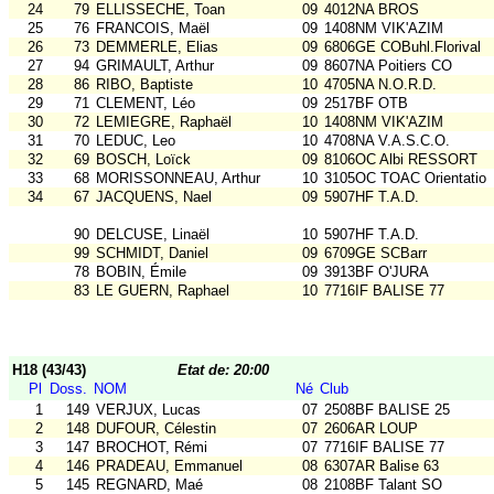
24
79
ELLISSECHE, Toan
09
4012NA BROS
25
76
FRANCOIS, Maël
09
1408NM VIK'AZIM
26
73
DEMMERLE, Elias
09
6806GE COBuhl.Florival
27
94
GRIMAULT, Arthur
09
8607NA Poitiers CO
28
86
RIBO, Baptiste
10
4705NA N.O.R.D.
29
71
CLEMENT, Léo
09
2517BF OTB
30
72
LEMIEGRE, Raphaël
10
1408NM VIK'AZIM
31
70
LEDUC, Leo
10
4708NA V.A.S.C.O.
32
69
BOSCH, Loïck
09
8106OC Albi RESSORT
33
68
MORISSONNEAU, Arthur
10
3105OC TOAC Orientatio
34
67
JACQUENS, Nael
09
5907HF T.A.D.
90
DELCUSE, Linaël
10
5907HF T.A.D.
99
SCHMIDT, Daniel
09
6709GE SCBarr
78
BOBIN, Émile
09
3913BF O'JURA
83
LE GUERN, Raphael
10
7716IF BALISE 77
H18 (43/43)
Etat de: 20:00
Pl
Doss.
NOM
Né
Club
1
149
VERJUX, Lucas
07
2508BF BALISE 25
2
148
DUFOUR, Célestin
07
2606AR LOUP
3
147
BROCHOT, Rémi
07
7716IF BALISE 77
4
146
PRADEAU, Emmanuel
08
6307AR Balise 63
5
145
REGNARD, Maé
08
2108BF Talant SO