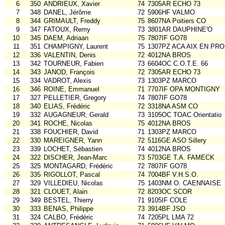
6
350
ANDRIEUX, Xavier
74
7305AR ECHO 73
7
348
DANEL, Jérôme
72
5906HF VALMO
8
344
GRIMAULT, Freddy
75
8607NA Poitiers CO
9
347
FATOUX, Remy
73
3801AR DAUPHINE'O
10
345
DAEM, Adriaan
75
7807IF GO78
11
351
CHAMPIGNY, Laurent
75
1307PZ ACA AIX EN PR
12
336
VALENTIN, Denis
72
4012NA BROS
13
342
TOURNEUR, Fabien
73
6604OC C.O.T.E. 66
14
343
JANOD, François
72
7305AR ECHO 73
15
334
VADROT, Alexis
73
1303PZ MARCO
16
346
ROINE, Emmanuel
71
7707IF OPA MONTIGNY
17
327
PELLETIER, Gregory
74
7807IF GO78
18
340
ELIAS, Frédéric
72
3318NA ASM CO
19
332
AUGAGNEUR, Gerald
73
3105OC TOAC Orientatio
20
341
ROCHE, Nicolas
75
4012NA BROS
21
338
FOUCHIER, David
71
1303PZ MARCO
22
330
MAREIGNER, Yann
72
5116GE ASO Sillery
23
339
LOCHET, Sébastien
74
4012NA BROS
24
322
DISCHER, Jean-Marc
73
5703GE T.A. FAMECK
25
325
MONTAGARD, Frédéric
72
7807IF GO78
26
335
RIGOLLOT, Pascal
74
7004BF V.H.S.O.
27
329
VILLEDIEU, Nicolas
75
1403NM O. CAENNAISE
28
321
CLOUET, Alain
72
8203OC SCOR
29
349
BESTEL, Thierry
71
9105IF COLE
30
333
BENAS, Philippe
73
3914BF JSO
31
324
CALBO, Frédéric
74
7205PL LMA 72