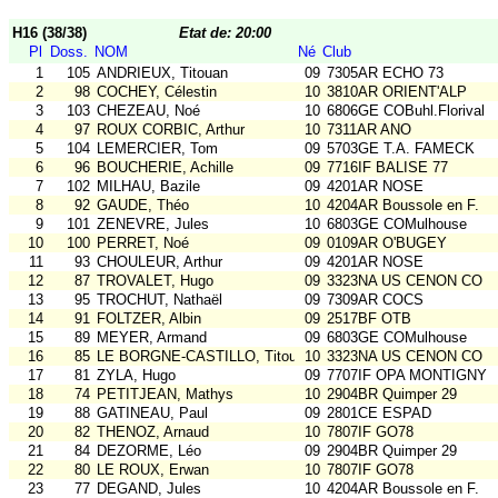
H16 (38/38)
Etat de: 20:00
Pl
Doss.
NOM
Né
Club
1
105
ANDRIEUX, Titouan
09
7305AR ECHO 73
2
98
COCHEY, Célestin
10
3810AR ORIENT'ALP
3
103
CHEZEAU, Noé
10
6806GE COBuhl.Florival
4
97
ROUX CORBIC, Arthur
10
7311AR ANO
5
104
LEMERCIER, Tom
09
5703GE T.A. FAMECK
6
96
BOUCHERIE, Achille
09
7716IF BALISE 77
7
102
MILHAU, Bazile
09
4201AR NOSE
8
92
GAUDE, Théo
10
4204AR Boussole en F.
9
101
ZENEVRE, Jules
10
6803GE COMulhouse
10
100
PERRET, Noé
09
0109AR O'BUGEY
11
93
CHOULEUR, Arthur
09
4201AR NOSE
12
87
TROVALET, Hugo
09
3323NA US CENON CO
13
95
TROCHUT, Nathaël
09
7309AR COCS
14
91
FOLTZER, Albin
09
2517BF OTB
15
89
MEYER, Armand
09
6803GE COMulhouse
16
85
LE BORGNE-CASTILLO, Titouan
10
3323NA US CENON CO
17
81
ZYLA, Hugo
09
7707IF OPA MONTIGNY
18
74
PETITJEAN, Mathys
10
2904BR Quimper 29
19
88
GATINEAU, Paul
09
2801CE ESPAD
20
82
THENOZ, Arnaud
10
7807IF GO78
21
84
DEZORME, Léo
09
2904BR Quimper 29
22
80
LE ROUX, Erwan
10
7807IF GO78
23
77
DEGAND, Jules
10
4204AR Boussole en F.