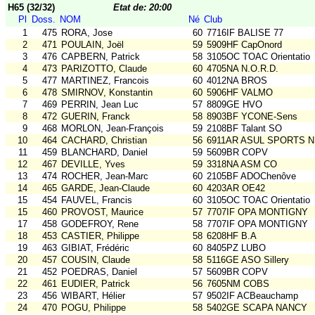
H65 (32/32)
Etat de: 20:00
Pl
Doss.
NOM
Né
Club
1
475
RORA, Jose
60
7716IF BALISE 77
2
471
POULAIN, Joël
59
5909HF CapOnord
3
476
CAPBERN, Patrick
58
3105OC TOAC Orientatio
4
473
PARIZOTTO, Claude
60
4705NA N.O.R.D.
5
477
MARTINEZ, Francois
60
4012NA BROS
6
478
SMIRNOV, Konstantin
60
5906HF VALMO
7
469
PERRIN, Jean Luc
57
8809GE HVO
8
472
GUERIN, Franck
58
8903BF YCONE-Sens
9
468
MORLON, Jean-François
59
2108BF Talant SO
10
464
CACHARD, Christian
56
6911AR ASUL SPORTS N
11
459
BLANCHARD, Daniel
59
5609BR COPV
12
467
DEVILLE, Yves
59
3318NA ASM CO
13
474
ROCHER, Jean-Marc
60
2105BF ADOChenôve
14
465
GARDE, Jean-Claude
60
4203AR OE42
15
454
FAUVEL, Francis
60
3105OC TOAC Orientatio
15
460
PROVOST, Maurice
57
7707IF OPA MONTIGNY
17
458
GODEFROY, Rene
58
7707IF OPA MONTIGNY
18
453
CASTIER, Philippe
58
6208HF B.A
19
463
GIBIAT, Frédéric
60
8405PZ LUBO
20
457
COUSIN, Claude
58
5116GE ASO Sillery
21
452
POEDRAS, Daniel
57
5609BR COPV
22
461
EUDIER, Patrick
56
7605NM COBS
23
456
WIBART, Hélier
57
9502IF ACBeauchamp
24
470
POGU, Philippe
58
5402GE SCAPA NANCY