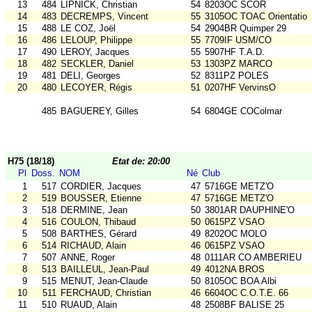
13
484
LIPNICK, Christian
54
8203OC SCOR
14
483
DECREMPS, Vincent
55
3105OC TOAC Orientatio
15
488
LE COZ, Joël
54
2904BR Quimper 29
16
486
LELOUP, Philippe
55
7709IF USM/CO
17
490
LEROY, Jacques
55
5907HF T.A.D.
18
482
SECKLER, Daniel
53
1303PZ MARCO
19
481
DELI, Georges
52
8311PZ POLES
20
480
LECOYER, Régis
51
0207HF VervinsO
485
BAGUEREY, Gilles
54
6804GE COColmar
H75 (18/18)
Etat de: 20:00
Pl
Doss.
NOM
Né
Club
1
517
CORDIER, Jacques
47
5716GE METZ'O
2
519
BOUSSER, Etienne
47
5716GE METZ'O
3
518
DERMINE, Jean
50
3801AR DAUPHINE'O
4
516
COULON, Thibaud
50
0615PZ VSAO
5
508
BARTHES, Gérard
49
8202OC MOLO
6
514
RICHAUD, Alain
46
0615PZ VSAO
7
507
ANNE, Roger
48
0111AR CO AMBERIEU
8
513
BAILLEUL, Jean-Paul
49
4012NA BROS
9
515
MENUT, Jean-Claude
50
8105OC BOA Albi
10
511
FERCHAUD, Christian
46
6604OC C.O.T.E. 66
11
510
RUAUD, Alain
48
2508BF BALISE 25