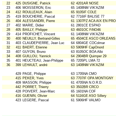
22
425
DUSIGNE, Patrick
62
4201AR NOSE
23
406
MOISSERON, Eric
65
1408NM VIK'AZIM
24
412
ROULLEAUX, Alain
65
9105IF COLE
25
419
BOUCHERIE, Pascal
62
7716IF BALISE 77
26
404
ALESSANDRI, Pierre
61
1307PZ ACA AIX EN PR
27
402
MARIE, Didier
61
2801CE ESPAD
28
405
BAILLY, Philippe
63
4601OC FiNO46
29
414
PROFICHET, Vincent
61
1408NM VIK'AZIM
30
400
NEUILLY, Bertrand-Gilles
65
4504CE ASCO ORLEANS
31
403
CLAUDEPIERRE, Jean Luc
64
6804GE COColmar
32
411
BAERT, Etienne
63
5909HF CapOnord
33
407
GUYON, Bruno
63
8105OC BOA Albi
34
408
GUILLOU, Yannick
64
2904BR Quimper 29
35
401
HEUCTEAU, Jean-Philippe
65
7205PL LMA 72
36
399
LEHAULT, andré
63
1408NM VIK'AZIM
429
PAGE, Philippe
63
1705NA CMO
415
PEKER, Yves
63
7707IF OPA MONTIGNY
409
MASSON, Philippe
61
4705NA N.O.R.D.
442
PORRET, Thierry
63
3502BR CRCO
428
POIVERT, Jean-Marc
65
1601NA COF
416
GUENIN, Olivier
64
5116GE ASO Sillery
423
LEGERE, Pascal
61
5906HF VALMO