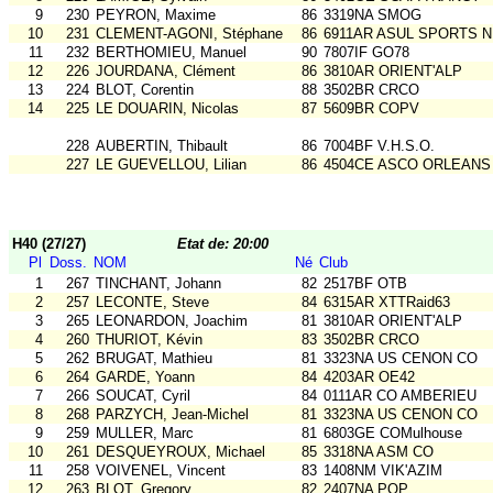
9
230
PEYRON, Maxime
86
3319NA SMOG
10
231
CLEMENT-AGONI, Stéphane
86
6911AR ASUL SPORTS N
11
232
BERTHOMIEU, Manuel
90
7807IF GO78
12
226
JOURDANA, Clément
86
3810AR ORIENT'ALP
13
224
BLOT, Corentin
88
3502BR CRCO
14
225
LE DOUARIN, Nicolas
87
5609BR COPV
228
AUBERTIN, Thibault
86
7004BF V.H.S.O.
227
LE GUEVELLOU, Lilian
86
4504CE ASCO ORLEANS
H40 (27/27)
Etat de: 20:00
Pl
Doss.
NOM
Né
Club
1
267
TINCHANT, Johann
82
2517BF OTB
2
257
LECONTE, Steve
84
6315AR XTTRaid63
3
265
LEONARDON, Joachim
81
3810AR ORIENT'ALP
4
260
THURIOT, Kévin
83
3502BR CRCO
5
262
BRUGAT, Mathieu
81
3323NA US CENON CO
6
264
GARDE, Yoann
84
4203AR OE42
7
266
SOUCAT, Cyril
84
0111AR CO AMBERIEU
8
268
PARZYCH, Jean-Michel
81
3323NA US CENON CO
9
259
MULLER, Marc
81
6803GE COMulhouse
10
261
DESQUEYROUX, Michael
85
3318NA ASM CO
11
258
VOIVENEL, Vincent
83
1408NM VIK'AZIM
12
263
BLOT, Gregory
82
2407NA POP