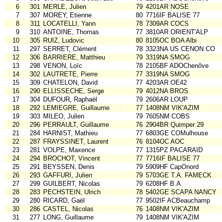
6
301
MERLE, Julien
79
4201AR NOSE
7
307
MOREY, Etienne
80
7716IF BALISE 77
8
311
LOCATELLI, Yann
78
7309AR COCS
9
310
ANTOINE, Thomas
77
3810AR ORIENT'ALP
10
305
RUIZ, Ludovic
80
8105OC BOA Albi
11
297
SERRET, Clément
78
3323NA US CENON CO
12
306
BARRIERE, Matthieu
79
3319NA SMOG
13
298
VENON, Loïc
78
2105BF ADOChenôve
14
302
LAUTRETE, Pierre
77
3319NA SMOG
15
309
CHATELON, David
77
4203AR OE42
16
290
ELLISSECHE, Serge
79
4012NA BROS
17
304
DUFOUR, Raphaël
79
2606AR LOUP
18
292
LEMIEGRE, Guillaume
77
1408NM VIK'AZIM
19
303
MILEO, Julien
79
7605NM COBS
20
296
PERRAULT, Guillaume
76
2904BR Quimper 29
21
284
HARNIST, Mathieu
77
6803GE COMulhouse
22
287
FRAYSSINET, Laurent
76
8104OC AOC
23
281
VOLPE, Maxence
77
1315PZ PACARAID
24
294
BROCHOT, Vincent
77
7716IF BALISE 77
25
291
BEYSSEN, Denis
79
5909HF CapOnord
26
293
GAFFURI, Julien
79
5703GE T.A. FAMECK
27
299
GUILBERT, Nicolas
79
6208HF B.A
28
283
PECHSTEIN, Ulrich
78
5402GE SCAPA NANCY
29
280
RICARD, Gaël
77
9502IF ACBeauchamp
30
286
CASTEL, Nicolas
76
1408NM VIK'AZIM
31
277
LONG, Guillaume
79
1408NM VIK'AZIM