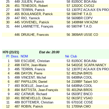
25
449
JULIEN, Patrick
58
8105OC BOA Albi
26
451
TENEDOS, Robert
57
1202OC CVO12
27
448
TERRIN, Patrick
53
1307PZ ACA AIX EN PR
28
455
BOULANGER, Patrick
58
5907HF T.A.D.
29
447
RIO, Yannick
58
5609BR COPV
30
445
VOIVENEL, Patrick
58
1408NM VIK'AZIM
31
444
LAMINETTE, François
60
5907HF T.A.D.
446
DRUILHE, Francois
56
3809AR USSE CO
H70 (21/21)
Etat de: 20:00
Pl
Doss.
NOM
Né
Club
1
500
ESCUDIE, Christian
53
8105OC BOA Albi
2
498
FATH, Jean-Marie
54
5402GE SCAPA NANCY
3
495
TERRIN, Francis
52
1307PZ ACA AIX EN PR
4
496
DAYON, Pierre
52
4012NA BROS
5
499
VINCENT, Michel
55
6408NA COOL
6
497
PAPILLON, Daniel
54
2108BF Talant SO
7
493
BOELLE, Jean-Luc
54
6408NA COOL
8
494
BATTISTA, Jean-François
55
4012NA BROS
9
492
CATMUR, Richard
54
0503PZ BNCO
10
491
BENEVELLO, Olivier
52
0615PZ VSAO
11
489
BOTTEMER, Christian
55
6701GE COSE
12
487
ROBIN, Patrick
51
1705NA CMO