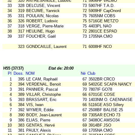
32
320
ANTRESANGLE, Ludovic
71
5906HF VALMO
33
328
DELCUSE, Vincent
73
5907HF T.A.D.
34
319
BECUWE, Yannick
72
5909HF CapOnord
35
331
POULAIN, Nicolas
75
7605NM COBS
36
326
ROBERT, Ludovic
75
5716GE METZ'O
37
318
VERGE, Pierre-Marie
75
4403PL NAO
38
317
HEULINE, Hugo
72
2801CE ESPAD
39
337
FOUCHER, Gaël
73
1705NA CMO
323
GONDCAILLE, Laurent
71
6008HF NCO
H55 (37/37)
Etat de: 20:00
Pl
Doss.
NOM
Né
Club
1
395
LE CAM, Raphaël
67
3502BR CRCO
2
394
VERDENAL, Benoit
69
5402GE SCAPA NANCY
3
391
PANNIER, Pascal
70
7807IF GO78
4
389
VILLAR, Christophe
66
6701GE COSE
5
393
BRASSART, Eric
70
1403NM O. CAENNAISE
6
384
VIS, Iwan
66
5116GE ASO Sillery
7
392
WYMER, Eddie
67
2508BF BALISE 25
8
390
BODY, Jean-Laurent
69
7305AR ECHO 73
9
386
ELIAS, Pierre
67
3408OC AMSO34
10
383
GENTAS, Hervé
69
3914BF JSO
11
381
PAULY, Alexis
69
1705NA CMO