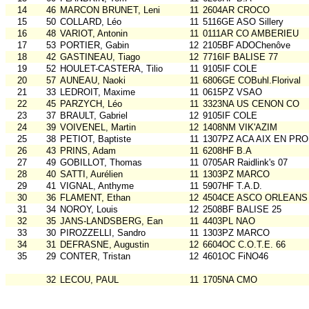
14
46
MARCON BRUNET, Leni
11
2604AR CROCO
15
50
COLLARD, Léo
11
5116GE ASO Sillery
16
48
VARIOT, Antonin
11
0111AR CO AMBERIEU
17
53
PORTIER, Gabin
12
2105BF ADOChenôve
18
42
GASTINEAU, Tiago
12
7716IF BALISE 77
19
52
HOULET-CASTERA, Tilio
11
9105IF COLE
20
57
AUNEAU, Naoki
11
6806GE COBuhl.Florival
21
33
LEDROIT, Maxime
11
0615PZ VSAO
22
45
PARZYCH, Léo
11
3323NA US CENON CO
23
37
BRAULT, Gabriel
12
9105IF COLE
24
39
VOIVENEL, Martin
12
1408NM VIK'AZIM
25
38
PETIOT, Baptiste
11
1307PZ ACA AIX EN PR
26
43
PRINS, Adam
11
6208HF B.A
27
49
GOBILLOT, Thomas
11
0705AR Raidlink's 07
28
40
SATTI, Aurélien
11
1303PZ MARCO
29
41
VIGNAL, Anthyme
11
5907HF T.A.D.
30
36
FLAMENT, Ethan
12
4504CE ASCO ORLEANS
31
34
NOROY, Louis
12
2508BF BALISE 25
32
35
JANS-LANDSBERG, Ean
11
4403PL NAO
33
30
PIROZZELLI, Sandro
11
1303PZ MARCO
34
31
DEFRASNE, Augustin
12
6604OC C.O.T.E. 66
35
29
CONTER, Tristan
12
4601OC FiNO46
32
LECOU, PAUL
11
1705NA CMO