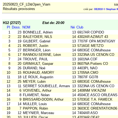
20250823_CF_LD&Open_Viam
sa
Résultats provisoires
créé par:
OE2010 © Stephan K
H12 (27/27)
Etat de: 20:00
Pl
Doss.
NOM
Né
Club
1
23
BONNELLE, Adrien
13
6917AR COPIDO
2
22
BALEYDIER, NILS
14
4302AR AZIMUT 43
3
19
GILBERT, Gabriel
13
7707IF OPA MONTIGNY
4
21
ROBERT, Justin
13
5716GE METZ'O
5
27
BERINGER, Léon
14
6803GE COMulhouse
6
17
RANNOU-SERINE, Léon
13
3323NA US CENON CO
7
24
TROUVE, PAUL
13
1601NA COF
8
20
GRIMAULT, Gaspar
13
8607NA Poitiers CO
9
26
DURAND, Noé
13
4403PL NAO
10
15
ROUHAUD, AMORY
13
1705NA CMO
11
18
LE ROUX, Augustin
13
7807IF GO78
12
25
MEYER, Lubin
13
6803GE COMulhouse
13
11
SERRET SOUBIELLE, Armand
13
3323NA US CENON CO
14
6
VOIVENEL, Arthur
14
1408NM VIK'AZIM
14
8
FLAMENT, Nolan
14
4504CE ASCO ORLEANS
16
9
BRISSARD-DODIN, Arthur
13
5703GE T.A. FAMECK
17
14
MULLER, Louis
14
6803GE COMulhouse
18
7
PAPPON, Robin
13
3603CE ORIENTATION36
19
12
MEYNIER, Marceau
14
7404AR ASO
20
10
JULLIEN, Oscar
13
4203AR OE42