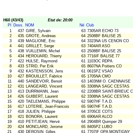
H60 (43/43)
Etat de: 20:00
Pl
Doss.
NOM
Né
Club
1
437
GIRE, Sylvain
63
7305AR ECHO 73
2
435
GROTE, Andreas
64
2508BF BALISE 25
3
439
MAGLIONE, Eric
64
3323NA US CENON CO
4
441
GRILLET, Serge
63
7404AR ASO
5
438
VUILLEMIN, Michel
63
2508BF BALISE 25
6
434
HEROUARD, Thierry
63
7716IF BALISE 77
7
422
HULSE, Raymond
61
1103OC RDPA
8
433
STRID, Per Erik
65
8607NA Poitiers CO
9
432
KASTENSSON, Jens
61
0615PZ VSAO
10
427
BROUILLET, Fabrice
65
1705NA CMO
11
440
SANDEVOIR, Benoit
63
1403NM O. CAENNAISE
12
431
LANGEARD, Vincent
65
3308NA SAGC CESTAS
13
413
DURRMANN, Jean
62
2208BR SAINT-BRIEUC 
14
426
GUIBERT, Laurent
62
3308NA SAGC CESTAS
15
420
TAELEMANS, Philippe
62
5907HF T.A.D.
16
417
LOTERIE, Jean-Francois
65
5907HF T.A.D.
17
418
JULIEN, Philippe
64
3705CE COTS
18
421
BONORA, Laurent
65
6906AR ALCO
19
410
PETITJEAN, Hervé
64
2904BR Quimper 29
20
424
MONCLARD, Jerome
65
8405PZ LUBO
21
430
DEROSIN, Gilles
61
7707IF OPA MONTIGNY