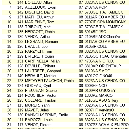
6
144
BOILEAU, Allan
07
3323NA US CENON CO
7
143
AUZELOUX, Evan
07
2407NA POP
8
142
DISCHER, David
07
5703GE T.A. FAMECK
9
137
MATHIEU, Arthur
08
0111AR CO AMBERIEU
10
141
MARIENNE, Tom
07
7707IF OPA MONTIGNY
11
138
TRIBOUT, Maël
07
5703GE T.A. FAMECK
12
135
HERGOTT, Robin
08
3914BF JSO
13
139
VENON, Arthur
07
2105BF ADOChenôve
14
133
LEGRAND, Romain
08
0111AR CO AMBERIEU
15
126
BRAULT, Leo
08
9105IF COLE
16
132
PARZYCH, Tom
08
3323NA US CENON CO
17
129
BRIERE, Titouan
07
3105OC TOAC Orientatio
18
131
CARPINELLA, Milàn
07
4705NA N.O.R.D.
19
128
DEVILLE, Thibaut
07
3810AR ORIENT'ALP
20
127
LAUTRETE, Gaspard
08
3319NA SMOG
21
140
HERAULT, Mathieu
08
4601OC FiNO46
22
123
METAYER-FAUCHON, Pablo
08
3323NA US CENON CO
23
124
GODEAU, Cyril
08
6008HF NCO
24
122
FIEUJEAN, Gabriel
08
0109AR O'BUGEY
25
114
FOUCHIER, Victor
08
1303PZ MARCO
26
125
COLLARD, Tristan
07
5116GE ASO Sillery
27
113
MORER, Yann
07
3323NA US CENON CO
28
119
MAVET, Jules
08
0207HF VervinsO
29
130
RANNOU-SERINE, Emile
07
3323NA US CENON CO
30
111
BAROZZI, Louis
08
3323NA US CENON CO
31
117
VENOT, Florent
08
1307PZ ACA AIX EN PR