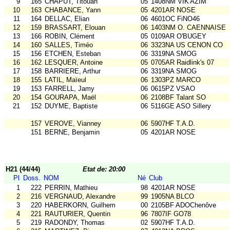
9
165
CHAPUT, Titouan
05
1408NM VIK'AZIM
10
163
CHABANCE, Yann
05
4201AR NOSE
11
164
DELLAC, Elian
06
4601OC FiNO46
12
159
BRASSART, Elouan
06
1403NM O. CAENNAISE
13
166
ROBIN, Clément
05
0109AR O'BUGEY
14
160
SALLES, Timéo
06
3323NA US CENON CO
15
156
ETCHEN, Esteban
06
3319NA SMOG
16
162
LESQUER, Antoine
05
0705AR Raidlink's 07
17
158
BARRIERE, Arthur
06
3319NA SMOG
18
155
LATIL, Maïeul
06
1303PZ MARCO
19
153
FARRELL, Jamy
06
0615PZ VSAO
20
154
GOURAPA, Maël
06
2108BF Talant SO
21
152
DUYME, Baptiste
06
5116GE ASO Sillery
157
VEROVE, Vianney
06
5907HF T.A.D.
151
BERNE, Benjamin
05
4201AR NOSE
H21 (44/44)
Etat de: 20:00
Pl
Doss.
NOM
Né
Club
1
222
PERRIN, Mathieu
98
4201AR NOSE
2
216
VERGNAUD, Alexandre
99
1905NA BLCO
3
220
HABERKORN, Guilhem
00
2105BF ADOChenôve
4
221
RAUTURIER, Quentin
96
7807IF GO78
5
219
RADONDY, Thomas
02
5907HF T.A.D.