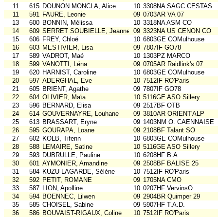
11
615
DOUNON MONCLA, Alice
10
3308NA SAGC CESTAS
11
591
FAURE, Leonie
09
0703AR VA 07
13
600
BONNIN, Mélissa
10
3318NA ASM CO
14
609
SERRET SOUBIELLE, Jeanne
09
3323NA US CENON CO
15
606
FREY, Chloé
10
6803GE COMulhouse
16
603
MESTIVIER, Lisa
09
7807IF GO78
17
589
VADROT, Maé
10
1303PZ MARCO
18
599
VANOTTI, Léna
09
0705AR Raidlink's 07
19
620
HARNIST, Caroline
10
6803GE COMulhouse
20
597
ADERGHAL, Eve
10
7512IF RO'Paris
21
605
BRIENT, Agathe
09
7807IF GO78
22
604
OLIVIER, Maïa
10
5116GE ASO Sillery
23
596
BERNARD, Elisa
09
2517BF OTB
24
614
GOUVERNAYRE, Louhane
09
3810AR ORIENT'ALP
25
613
BRASSART, Eryne
09
1403NM O. CAENNAISE
26
595
GOURAPA, Loane
09
2108BF Talant SO
27
602
KOLB, Tifenn
10
6803GE COMulhouse
28
588
LEMAIRE, Satine
10
5116GE ASO Sillery
29
593
DUBRULLE, Pauline
10
6208HF B.A
30
601
AYMONIER, Amandine
09
2508BF BALISE 25
31
584
KUZU-LAGARDE, Sélène
10
7512IF RO'Paris
32
592
PETIT, ROMANE
09
1705NA CMO
33
587
LION, Apolline
10
0207HF VervinsO
34
594
BOENNEC, Lilwen
09
2904BR Quimper 29
35
585
CHOISEL, Sabine
09
5907HF T.A.D.
36
586
BOUVAIST-RIGAUX, Coline
10
7512IF RO'Paris