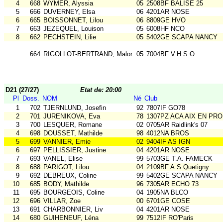
4
668
WYMER, Alyssia
05
2508BF BALISE 25
5
666
DUVERNEY, Elsa
06
4201AR NOSE
6
665
BOISSONNET, Lilou
06
8809GE HVO
7
663
JEZEQUEL, Louison
05
6008HF NCO
8
662
PECHSTEIN, Lilie
05
5402GE SCAPA NANCY
664
RIGOLLOT-BERTRAND, Malorie
05
7004BF V.H.S.O.
D21 (27/27)
Etat de: 20:00
Pl
Doss.
NOM
Né
Club
1
702
TJERNLUND, Josefin
92
7807IF GO78
2
701
JURENIKOVA, Eva
78
1307PZ ACA AIX EN PR
3
700
LESQUER, Romane
02
0705AR Raidlink's 07
4
698
DOUSSET, Mathilde
98
4012NA BROS
5
699
VANNIER, Emie
02
9404IF AS IGN
6
697
PELLISSIER, Justine
04
4201AR NOSE
7
693
VANEL, Elise
99
5703GE T.A. FAMECK
8
688
PARIGOT, Lilou
04
2109BF A.S.Quetigny
9
692
DEBREUX, Coline
99
5402GE SCAPA NANCY
10
685
BODY, Mathilde
96
7305AR ECHO 73
11
695
BOURGEOIS, Coline
04
1905NA BLCO
12
696
VILLAR, Zoe
00
6701GE COSE
13
691
CHARBONNIER, Liv
04
4201AR NOSE
14
680
GUIHENEUF, Léna
99
7512IF RO'Paris