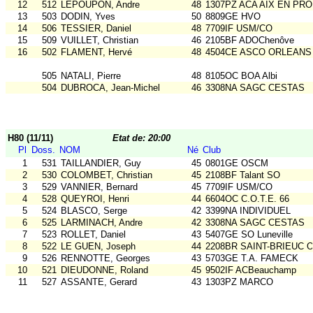
12
512
LEPOUPON, Andre
48
1307PZ ACA AIX EN PR
13
503
DODIN, Yves
50
8809GE HVO
14
506
TESSIER, Daniel
48
7709IF USM/CO
15
509
VUILLET, Christian
46
2105BF ADOChenôve
16
502
FLAMENT, Hervé
48
4504CE ASCO ORLEANS
505
NATALI, Pierre
48
8105OC BOA Albi
504
DUBROCA, Jean-Michel
46
3308NA SAGC CESTAS
H80 (11/11)
Etat de: 20:00
Pl
Doss.
NOM
Né
Club
1
531
TAILLANDIER, Guy
45
0801GE OSCM
2
530
COLOMBET, Christian
45
2108BF Talant SO
3
529
VANNIER, Bernard
45
7709IF USM/CO
4
528
QUEYROI, Henri
44
6604OC C.O.T.E. 66
5
524
BLASCO, Serge
42
3399NA INDIVIDUEL
6
525
LARMINACH, Andre
42
3308NA SAGC CESTAS
7
523
ROLLET, Daniel
43
5407GE SO Luneville
8
522
LE GUEN, Joseph
44
2208BR SAINT-BRIEUC 
9
526
RENNOTTE, Georges
43
5703GE T.A. FAMECK
10
521
DIEUDONNE, Roland
45
9502IF ACBeauchamp
11
527
ASSANTE, Gerard
43
1303PZ MARCO