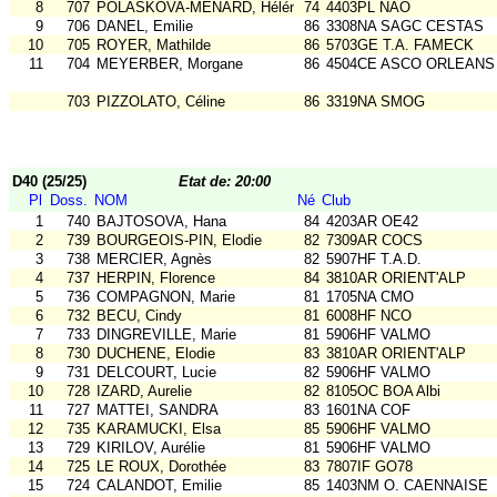
8
707
POLASKOVA-MENARD, Héléna
74
4403PL NAO
9
706
DANEL, Emilie
86
3308NA SAGC CESTAS
10
705
ROYER, Mathilde
86
5703GE T.A. FAMECK
11
704
MEYERBER, Morgane
86
4504CE ASCO ORLEANS
703
PIZZOLATO, Céline
86
3319NA SMOG
D40 (25/25)
Etat de: 20:00
Pl
Doss.
NOM
Né
Club
1
740
BAJTOSOVA, Hana
84
4203AR OE42
2
739
BOURGEOIS-PIN, Elodie
82
7309AR COCS
3
738
MERCIER, Agnès
82
5907HF T.A.D.
4
737
HERPIN, Florence
84
3810AR ORIENT'ALP
5
736
COMPAGNON, Marie
81
1705NA CMO
6
732
BECU, Cindy
81
6008HF NCO
7
733
DINGREVILLE, Marie
81
5906HF VALMO
8
730
DUCHENE, Elodie
83
3810AR ORIENT'ALP
9
731
DELCOURT, Lucie
82
5906HF VALMO
10
728
IZARD, Aurelie
82
8105OC BOA Albi
11
727
MATTEI, SANDRA
83
1601NA COF
12
735
KARAMUCKI, Elsa
85
5906HF VALMO
13
729
KIRILOV, Aurélie
81
5906HF VALMO
14
725
LE ROUX, Dorothée
83
7807IF GO78
15
724
CALANDOT, Emilie
85
1403NM O. CAENNAISE