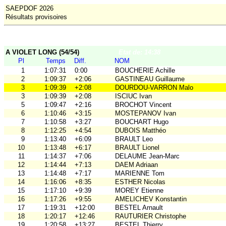
SAEPDOF 2026
Résultats provisoires
A VIOLET LONG (54/54)
Etat de: 14:38
Pl
Temps
Diff.
NOM
1
1:07:31
0:00
BOUCHERIE Achille
2
1:09:37
+2:06
GASTINEAU Guillaume
3
1:09:39
+2:08
DOURDOU-VARRON Malo
3
1:09:39
+2:08
ISCIUC Ivan
5
1:09:47
+2:16
BROCHOT Vincent
6
1:10:46
+3:15
MOSTEPANOV Ivan
7
1:10:58
+3:27
BOUCHART Hugo
8
1:12:25
+4:54
DUBOIS Matthéo
9
1:13:40
+6:09
BRAULT Leo
10
1:13:48
+6:17
BRAULT Lionel
11
1:14:37
+7:06
DELAUME Jean-Marc
12
1:14:44
+7:13
DAEM Adriaan
13
1:14:48
+7:17
MARIENNE Tom
14
1:16:06
+8:35
ESTHER Nicolas
15
1:17:10
+9:39
MOREY Etienne
16
1:17:26
+9:55
AMELICHEV Konstantin
17
1:19:31
+12:00
BESTEL Arnault
18
1:20:17
+12:46
RAUTURIER Christophe
19
1:20:58
+13:27
BESTEL Thierry