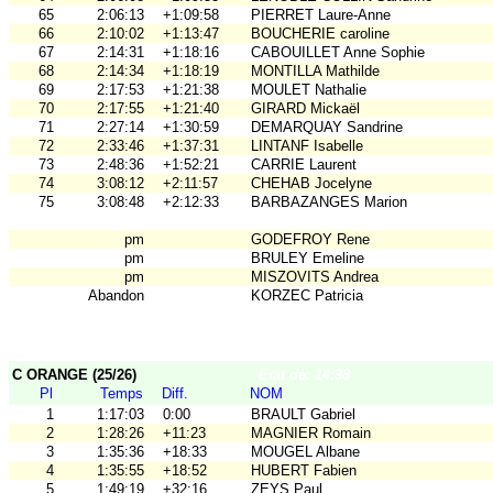
65
2:06:13
+1:09:58
PIERRET Laure-Anne
66
2:10:02
+1:13:47
BOUCHERIE caroline
67
2:14:31
+1:18:16
CABOUILLET Anne Sophie
68
2:14:34
+1:18:19
MONTILLA Mathilde
69
2:17:53
+1:21:38
MOULET Nathalie
70
2:17:55
+1:21:40
GIRARD Mickaël
71
2:27:14
+1:30:59
DEMARQUAY Sandrine
72
2:33:46
+1:37:31
LINTANF Isabelle
73
2:48:36
+1:52:21
CARRIE Laurent
74
3:08:12
+2:11:57
CHEHAB Jocelyne
75
3:08:48
+2:12:33
BARBAZANGES Marion
pm
GODEFROY Rene
pm
BRULEY Emeline
pm
MISZOVITS Andrea
Abandon
KORZEC Patricia
C ORANGE (25/26)
Etat de: 14:38
Pl
Temps
Diff.
NOM
1
1:17:03
0:00
BRAULT Gabriel
2
1:28:26
+11:23
MAGNIER Romain
3
1:35:36
+18:33
MOUGEL Albane
4
1:35:55
+18:52
HUBERT Fabien
5
1:49:19
+32:16
ZEYS Paul