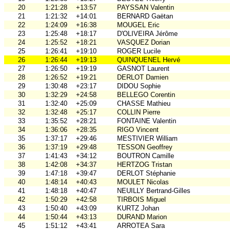
20
1:21:28
+13:57
PAYSSAN Valentin
21
1:21:32
+14:01
BERNARD Gaëtan
22
1:24:09
+16:38
MOUGEL Eric
23
1:25:48
+18:17
D'OLIVEIRA Jérôme
24
1:25:52
+18:21
VASQUEZ Dorian
25
1:26:41
+19:10
ROGER Lucile
26
1:26:44
+19:13
QUINQUENEL Hervé
27
1:26:50
+19:19
GASNOT Laurent
28
1:26:52
+19:21
DERLOT Damien
29
1:30:48
+23:17
DIDOU Sophie
30
1:32:29
+24:58
BELLEGO Corentin
31
1:32:40
+25:09
CHASSE Mathieu
32
1:32:48
+25:17
COLLIN Pierre
33
1:35:52
+28:21
FONTAINE Valentin
34
1:36:06
+28:35
RIGO Vincent
35
1:37:17
+29:46
MESTIVIER William
36
1:37:19
+29:48
TESSON Geoffrey
37
1:41:43
+34:12
BOUTRON Camille
38
1:42:08
+34:37
HERTZOG Tristan
39
1:47:18
+39:47
DERLOT Stéphanie
40
1:48:14
+40:43
MOULET Nicolas
41
1:48:18
+40:47
NEUILLY Bertrand-Gilles
42
1:50:29
+42:58
TIRBOIS Miguel
43
1:50:40
+43:09
KURTZ Johan
44
1:50:44
+43:13
DURAND Marion
45
1:51:12
+43:41
ARROTEA Sara