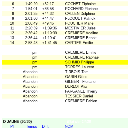
6
1:49:20
+32:17
COCHET Tiphaine
7
1:54:01
+36:58
POCHARD Floriane
8
2:01:35
+44:32
CALLEN Delphine
9
2:01:50
+44:47
FLOQUET Patrick
10
2:06:49
+49:46
FOUCHER Marie
11
2:26:39
+1:09:36
MESTIVIER Jules
12
2:36:42
+1:19:39
CREMIERE Adeline
13
2:36:44
+1:19:41
CREMIERE Benoit
14
2:58:48
+1:41:45
CARTIER Emilie
pm
CREMIERE Emilie
pm
CREMIERE Raphaël
pm
SCHMID Philippe
pm
TORRES Laurent
Abandon
TIRBOIS Tom
Abandon
GARIN Gilles
Abandon
GILBERT Floriane
Abandon
DERLOT Alix
Abandon
FARGANEL Thierry
Abandon
TESSIER Daniel
Abandon
CREMIERE Fabien
D JAUNE (30/30)
Etat de: 14:38
Pl
Temps
Diff.
NOM