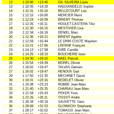
12
1:10:00
+13:45
GIL SILVEIRA Louis
13
1:10:35
+14:20
HADJIANGELIS Sophie
14
1:11:31
+15:16
BELLECOURT Loic
15
1:12:15
+16:00
MERCIER Remi
16
1:12:24
+16:09
BRIENT Thomas
17
1:12:26
+16:11
HOULET-CASTERA Tilio
18
1:12:30
+16:15
MESTIVIER Lisa
19
1:12:34
+16:19
DENIEL Marc
20
1:12:36
+16:21
BRIENT Agathe
21
1:12:59
+16:44
LE DINH COSTE Mayleen
22
1:13:21
+17:06
LINTANF François
23
1:14:13
+17:58
GIRE Camille
24
1:14:25
+18:10
BOUCHERIE louis
25
1:14:30
+18:15
NAEL Pascal
26
1:15:54
+19:39
MOREL Olivier
27
1:16:02
+19:47
TALVAS Damien
27
1:16:02
+19:47
HENOUX Gari
29
1:17:50
+21:35
MECHINET David
30
1:19:31
+23:16
BEDELET Olivier
31
1:19:38
+23:23
ROBBE Jean-Marc
32
1:21:40
+25:25
CHARIAU Jean Marc
33
1:21:58
+25:43
PEKER Yves
34
1:22:26
+26:11
TISSOT André
35
1:26:34
+30:19
SAUVETTE Yann
36
1:28:08
+31:53
GLOWACKI Stéphanie
37
1:28:17
+32:02
TOMASSI Jean Marc