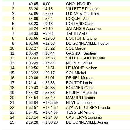
1
49:05
0:00
GHOUNNOUDI
2
53:20
+4:15
VILLETTE François
3
54:05
+5:00
LUCAS VIOU Jules
4
54:09
+5:04
ROQUET Alix
5
58:23
+9:18
ROLLAND Clark
6
58:24
+9:19
JAHANGIR Appoline
7
58:33
+9:28
TREILLARD
8
1:01:55
+12:50
BOUTOT Blanche
9
1:01:58
+12:53
DE GONNEVILLE Hester
10
1:02:27
+13:22
SOL Marcel
11
1:05:49
+16:44
GASNOT Bastien
12
1:06:43
+17:38
VILLETTE-ODEN Malo
13
1:06:49
+17:44
MOREY Louise
14
1:10:56
+21:51
LE MOINE Nolhan
15
1:15:22
+26:17
SOL Michel
16
1:20:06
+31:01
DENIEL Morgan
17
1:21:41
+32:36
BOUTOT Louis
18
1:29:43
+40:38
BOUVIER Gabin
19
1:44:43
+55:38
BRUNEL Marie-Jo
20
1:44:54
+55:49
MAURIN Romain
21
1:53:04
+1:03:59
NEVEU Isabelle
22
1:53:57
+1:04:52
AYALA BECERRA Brenda
23
1:54:01
+1:04:56
TESSIER Ariane
24
2:13:14
+1:24:09
CASTERA Stéphanie
25
2:19:28
+1:30:23
DE GONNEVILLE Agnes