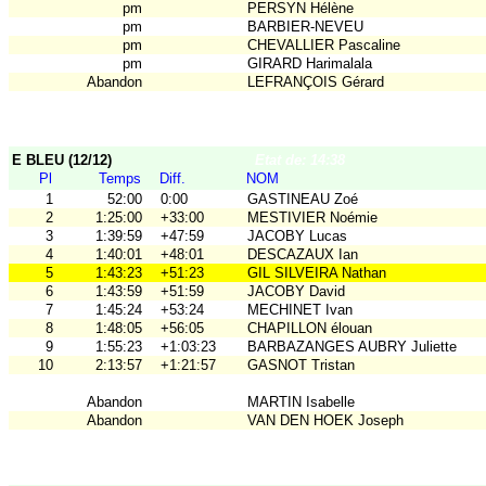
pm
PERSYN Hélène
pm
BARBIER-NEVEU
pm
CHEVALLIER Pascaline
pm
GIRARD Harimalala
Abandon
LEFRANÇOIS Gérard
E BLEU (12/12)
Etat de: 14:38
Pl
Temps
Diff.
NOM
1
52:00
0:00
GASTINEAU Zoé
2
1:25:00
+33:00
MESTIVIER Noémie
3
1:39:59
+47:59
JACOBY Lucas
4
1:40:01
+48:01
DESCAZAUX Ian
5
1:43:23
+51:23
GIL SILVEIRA Nathan
6
1:43:59
+51:59
JACOBY David
7
1:45:24
+53:24
MECHINET Ivan
8
1:48:05
+56:05
CHAPILLON élouan
9
1:55:23
+1:03:23
BARBAZANGES AUBRY Juliette
10
2:13:57
+1:21:57
GASNOT Tristan
Abandon
MARTIN Isabelle
Abandon
VAN DEN HOEK Joseph