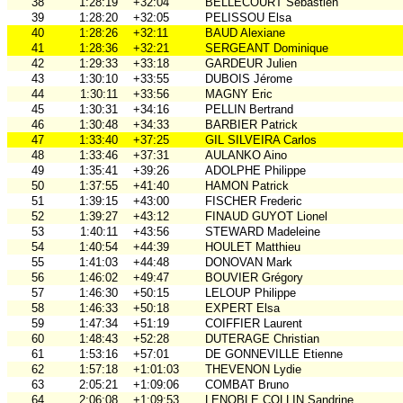
38
1:28:19
+32:04
BELLECOURT Sébastien
39
1:28:20
+32:05
PELISSOU Elsa
40
1:28:26
+32:11
BAUD Alexiane
41
1:28:36
+32:21
SERGEANT Dominique
42
1:29:33
+33:18
GARDEUR Julien
43
1:30:10
+33:55
DUBOIS Jérome
44
1:30:11
+33:56
MAGNY Eric
45
1:30:31
+34:16
PELLIN Bertrand
46
1:30:48
+34:33
BARBIER Patrick
47
1:33:40
+37:25
GIL SILVEIRA Carlos
48
1:33:46
+37:31
AULANKO Aino
49
1:35:41
+39:26
ADOLPHE Philippe
50
1:37:55
+41:40
HAMON Patrick
51
1:39:15
+43:00
FISCHER Frederic
52
1:39:27
+43:12
FINAUD GUYOT Lionel
53
1:40:11
+43:56
STEWARD Madeleine
54
1:40:54
+44:39
HOULET Matthieu
55
1:41:03
+44:48
DONOVAN Mark
56
1:46:02
+49:47
BOUVIER Grégory
57
1:46:30
+50:15
LELOUP Philippe
58
1:46:33
+50:18
EXPERT Elsa
59
1:47:34
+51:19
COIFFIER Laurent
60
1:48:43
+52:28
DUTERAGE Christian
61
1:53:16
+57:01
DE GONNEVILLE Etienne
62
1:57:18
+1:01:03
THEVENON Lydie
63
2:05:21
+1:09:06
COMBAT Bruno
64
2:06:08
+1:09:53
LENOBLE COLLIN Sandrine