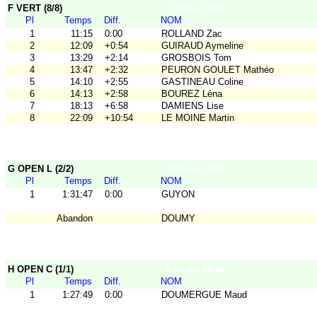
F VERT (8/8)
Etat de: 14:38
Pl
Temps
Diff.
NOM
1
11:15
0:00
ROLLAND Zac
2
12:09
+0:54
GUIRAUD Aymeline
3
13:29
+2:14
GROSBOIS Tom
4
13:47
+2:32
PEURON GOULET Mathéo
5
14:10
+2:55
GASTINEAU Coline
6
14:13
+2:58
BOUREZ Léna
7
18:13
+6:58
DAMIENS Lise
8
22:09
+10:54
LE MOINE Martin
G OPEN L (2/2)
Etat de: 14:38
Pl
Temps
Diff.
NOM
1
1:31:47
0:00
GUYON
Abandon
DOUMY
H OPEN C (1/1)
Etat de: 14:38
Pl
Temps
Diff.
NOM
1
1:27:49
0:00
DOUMERGUE Maud