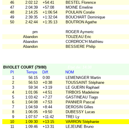
46
2:02:12
+54:41
BESTEL Florence
47
2:04:39
+57:08
MOINE Emeline
48
2:14:25
+1:06:54
POULAIN Coralie
49
2:39:35
+1:32:04
BOUCHART Dominique
50
2:42:44
+1:35:13
BOUTRON Agathe
pm
ROGER Aymeric
Abandon
TOUZEAU Eric
Abandon
CORDROC'H Matthieu
Abandon
BESSIERE Philip
BVIOLET COURT (79/80)
Etat de: 14:38
Pl
Temps
Diff.
NOM
1
56:15
0:00
LEMENAGER Martin
2
56:53
+0:38
TOUSSAINT Stéphane
3
59:34
+3:19
LE GUERN Raphael
4
1:01:06
+4:51
TIRBOIS Madeleine
5
1:03:42
+7:27
GASTINEAU Tiago
6
1:04:08
+7:53
PANNIER Pascal
7
1:04:59
+8:44
DEROSIN Gilles
8
1:06:05
+9:50
DUBESSY Lucas
9
1:07:57
+11:42
TREI Ly
10
1:09:30
+13:15
VARRON Stéphanie
11
1:09:46
+13:31
LEJEUNE Bruno