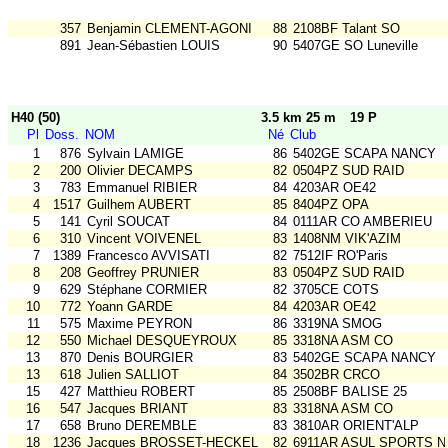
357
Benjamin CLEMENT-AGONI
88
2108BF Talant SO
891
Jean-Sébastien LOUIS
90
5407GE SO Luneville
H40 (50)
3.5 km 25 m
19 P
Pl
Doss.
NOM
Né
Club
1
876
Sylvain LAMIGE
86
5402GE SCAPA NANCY
2
200
Olivier DECAMPS
82
0504PZ SUD RAID
3
783
Emmanuel RIBIER
84
4203AR OE42
4
1517
Guilhem AUBERT
85
8404PZ OPA
5
141
Cyril SOUCAT
84
0111AR CO AMBERIEU
6
310
Vincent VOIVENEL
83
1408NM VIK'AZIM
7
1389
Francesco AVVISATI
82
7512IF RO'Paris
8
208
Geoffrey PRUNIER
83
0504PZ SUD RAID
9
629
Stéphane CORMIER
82
3705CE COTS
10
772
Yoann GARDE
84
4203AR OE42
11
575
Maxime PEYRON
86
3319NA SMOG
12
550
Michael DESQUEYROUX
85
3318NA ASM CO
13
870
Denis BOURGIER
83
5402GE SCAPA NANCY
13
618
Julien SALLIOT
84
3502BR CRCO
15
427
Matthieu ROBERT
85
2508BF BALISE 25
16
547
Jacques BRIANT
83
3318NA ASM CO
17
658
Bruno DEREMBLE
83
3810AR ORIENT'ALP
18
1236
Jacques BROSSET-HECKEL
82
6911AR ASUL SPORTS N