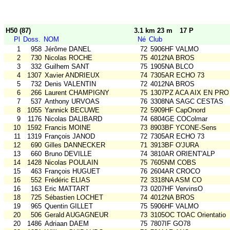
H50 (87)
3.1 km 23 m
17 P
Pl
Doss.
NOM
Né
Club
1
958
Jérôme DANEL
72
5906HF VALMO
2
730
Nicolas ROCHE
75
4012NA BROS
3
332
Guilhem SANT
75
1905NA BLCO
4
1307
Xavier ANDRIEUX
74
7305AR ECHO 73
5
732
Denis VALENTIN
72
4012NA BROS
6
266
Laurent CHAMPIGNY
75
1307PZ ACA AIX EN PRO
7
537
Anthony URVOAS
76
3308NA SAGC CESTAS
8
1055
Yannick BECUWE
72
5909HF CapOnord
9
1176
Nicolas DALIBARD
74
6804GE COColmar
10
1592
Francis MOINE
73
8903BF YCONE-Sens
11
1319
François JANOD
72
7305AR ECHO 73
12
690
Gilles DANNECKER
71
3913BF O'JURA
13
660
Bruno DEVILLE
74
3810AR ORIENT'ALP
14
1428
Nicolas POULAIN
75
7605NM COBS
15
463
François HUGUET
76
2604AR CROCO
16
552
Frédéric ELIAS
72
3318NA ASM CO
16
163
Eric MATTART
73
0207HF VervinsO
18
725
Sébastien LOCHET
74
4012NA BROS
19
965
Quentin GILLET
75
5906HF VALMO
20
506
Gerald AUGAGNEUR
73
3105OC TOAC Orientatio
20
1486
Adriaan DAEM
75
7807IF GO78