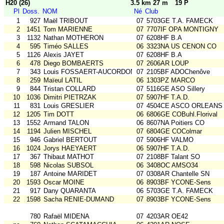
H20 (26)
3.5 km 27 m
19 P
Pl
Doss.
NOM
Né
Club
1
927
Maël TRIBOUT
07
5703GE T.A. FAMECK
2
1451
Tom MARIENNE
07
7707IF OPA MONTIGNY
3
1132
Nathan MOTHERON
07
6208HF B.A
4
595
Timéo SALLES
06
3323NA US CENON CO
5
1126
Alexis JAYET
07
6208HF B.A
6
478
Diego BOMBAERTS
07
2606AR LOUP
7
343
Louis FOSSAERT-AUCORDONNIER
07
2105BF ADOChenôve
8
259
Maïeul LATIL
06
1303PZ MARCO
9
844
Tristan COLLARD
07
5116GE ASO Sillery
10
1036
Dimitri PIETRZAK
07
5907HF T.A.D.
11
831
Louis GRESLIER
07
4504CE ASCO ORLEANS
12
1205
Tim DOTT
06
6806GE COBuhl.Florival
13
1552
Armand TALON
06
8607NA Poitiers CO
14
1194
Julien MISCHEL
07
6804GE COColmar
15
946
Gabriel BERTOUT
07
5906HF VALMO
16
1024
Jorys HAEYAERT
06
5907HF T.A.D.
17
367
Thibaut MATHOT
07
2108BF Talant SO
18
598
Nicolas SUBSOL
06
3408OC AMSO34
19
187
Antoine MARIDET
07
0308AR Chantelle SN
20
1593
Oscar MOINE
06
8903BF YCONE-Sens
21
917
Dany QUARANTA
06
5703GE T.A. FAMECK
22
1598
Sacha RENIE-DUMAND
07
8903BF YCONE-Sens
780
Rafaël MIDENA
07
4203AR OE42