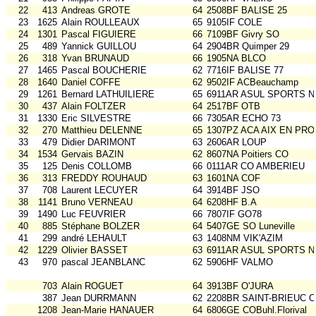
22
413
Andreas GROTE
64
2508BF BALISE 25
23
1625
Alain ROULLEAUX
65
9105IF COLE
24
1301
Pascal FIGUIERE
66
7109BF Givry SO
25
489
Yannick GUILLOU
64
2904BR Quimper 29
26
318
Yvan BRUNAUD
66
1905NA BLCO
27
1465
Pascal BOUCHERIE
62
7716IF BALISE 77
28
1640
Daniel COFFE
62
9502IF ACBeauchamp
29
1261
Bernard LATHUILIERE
65
6911AR ASUL SPORTS N
30
437
Alain FOLTZER
64
2517BF OTB
31
1330
Eric SILVESTRE
66
7305AR ECHO 73
32
270
Matthieu DELENNE
65
1307PZ ACA AIX EN PRO
33
479
Didier DARIMONT
63
2606AR LOUP
34
1534
Gervais BAZIN
62
8607NA Poitiers CO
35
125
Denis COLLOMB
66
0111AR CO AMBERIEU
36
313
FREDDY ROUHAUD
63
1601NA COF
37
708
Laurent LECUYER
64
3914BF JSO
38
1141
Bruno VERNEAU
64
6208HF B.A
39
1490
Luc FEUVRIER
66
7807IF GO78
40
885
Stéphane BOLZER
64
5407GE SO Luneville
41
299
andré LEHAULT
63
1408NM VIK'AZIM
42
1229
Olivier BASSET
63
6911AR ASUL SPORTS N
43
970
pascal JEANBLANC
62
5906HF VALMO
703
Alain ROGUET
64
3913BF O'JURA
387
Jean DURRMANN
62
2208BR SAINT-BRIEUC 
1208
Jean-Marie HANAUER
64
6806GE COBuhl.Florival