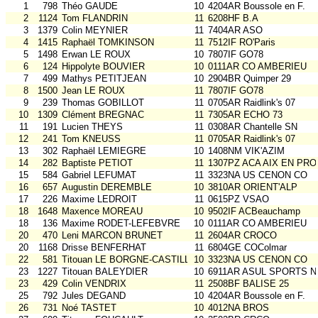
1
798
Théo GAUDE
10
4204AR Boussole en F.
2
1124
Tom FLANDRIN
11
6208HF B.A
3
1379
Colin MEYNIER
11
7404AR ASO
4
1415
Raphaël TOMKINSON
11
7512IF RO'Paris
5
1498
Erwan LE ROUX
10
7807IF GO78
6
124
Hippolyte BOUVIER
10
0111AR CO AMBERIEU
7
499
Mathys PETITJEAN
10
2904BR Quimper 29
8
1500
Jean LE ROUX
11
7807IF GO78
9
239
Thomas GOBILLOT
11
0705AR Raidlink's 07
10
1309
Clément BREGNAC
11
7305AR ECHO 73
11
191
Lucien THEYS
11
0308AR Chantelle SN
12
241
Tom KNEUSS
11
0705AR Raidlink's 07
13
302
Raphaël LEMIEGRE
10
1408NM VIK'AZIM
14
282
Baptiste PETIOT
11
1307PZ ACA AIX EN PRO
15
584
Gabriel LEFUMAT
11
3323NA US CENON CO
16
657
Augustin DEREMBLE
10
3810AR ORIENT'ALP
17
226
Maxime LEDROIT
11
0615PZ VSAO
18
1648
Maxence MOREAU
10
9502IF ACBeauchamp
18
136
Maxime RODET-LEFEBVRE
10
0111AR CO AMBERIEU
20
470
Leni MARCON BRUNET
11
2604AR CROCO
20
1168
Drisse BENFERHAT
11
6804GE COColmar
22
581
Titouan LE BORGNE-CASTILLO
10
3323NA US CENON CO
23
1227
Titouan BALEYDIER
10
6911AR ASUL SPORTS N
23
429
Colin VENDRIX
11
2508BF BALISE 25
25
792
Jules DEGAND
10
4204AR Boussole en F.
26
731
Noé TASTET
10
4012NA BROS