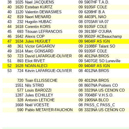
38
1025
Nael JACQUENS
09
5907HF T.A.D.
40
1620
Esteban KURTZ
09
9105IF COLE
40
1120
Valentin DEWASMES
09
6208HF B.A
42
819
Naori MENARD
08
4403PL NAO
43
232
Hugolin HUBAC
08
0703AR VA 07
44
1618
Corentin KORS
09
9105IF COLE
45
693
Titouan LEFRANCOIS
09
3913BF O'JURA
46
1642
Alexis COP
09
9502IF ACBeauchamp
47
1634
Jules HUGUET
09
9404IF AS IGN
48
361
Victor GAGAROV
09
2108BF Talant SO
49
1614
Marc GONSARD
09
9105IF COLE
50
723
David LAFARGUE-OLIVIER
08
4012NA BROS
51
893
Eliot RIVET
09
5407GE SO Luneville
52
1628
NOAN ALECI
09
9404IF AS IGN
53
724
Kévin LAFARGUE-OLIVIER
08
4012NA BROS
720
Toan ELLISSECHE
09
4012NA BROS
1551
Nils STRID
08
8607NA Poitiers CO
577
Louis BAROZZI
08
3323NA US CENON CO
1287
Jules ECHILLEY
09
7004BF V.H.S.O.
328
Antonin LETICHE
09
1905NA BLCO
1668
Noël VOESTE
08
PASS_C PASS_C
590
Pablo METAYER-FAUCHON
08
3323NA US CENON CO