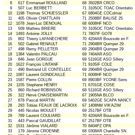
8
617
Emmanuel ROULLAND
68
3502BR CRCO
9
507
Luc BERBETT
71
3105OC TOAC Orientatio
10
1198
Thomas SCHUESSLER
67
6804GE COColmar
11
405
Olivier CHATTLAIN
71
2508BF BALISE 25
12
1078
Jean-Luc DENOUAL
68
6008HF NCO
13
509
Mathieu BRIERE
70
3105OC TOAC Orientatio
14
1493
Antoine JOLLY
71
7807IF GO78
15
802
Thierry LAFANECHERE
70
4204AR Boussole en F.
16
502
Gabriel RENAULT
71
2904BR Quimper 29
17
498
Remy PELLETER
69
2904BR Quimper 29
18
1384
Valentin PALCAU
69
7404AR ASO
19
846
Jean GORGUE
69
5116GE ASO Sillery
20
1622
François LINTANF
71
9105IF COLE
21
490
Bertrand LE CONTELLEC
69
2904BR Quimper 29
22
1087
Laurent GONDCAILLE
71
6008HF NCO
23
1587
Pierre COLLIN
69
8903BF YCONE-Sens
24
1155
Stephane HENRY
71
6701GE COSE
25
860
Richard ROBINSON
68
5116GE ASO Sillery
26
322
Hervé CHAISEMARTIN
67
1905NA BLCO
27
878
Pascal MARTIN
69
5402GE SCAPA NANCY
28
293
Tobias FEAUX DE LACROIX
67
1408NM VIK'AZIM
29
445
Nicolas MOULET
69
2517BF OTB
29
789
Laurent COULIARD
70
4204AR Boussole en F.
31
443
Pascal GAUDILLAT
67
2517BF OTB
32
1531
Jérôme VIALARD
70
8404PZ OPA
33
179
Jérome CROENNE
68
0308AR Chantelle SN