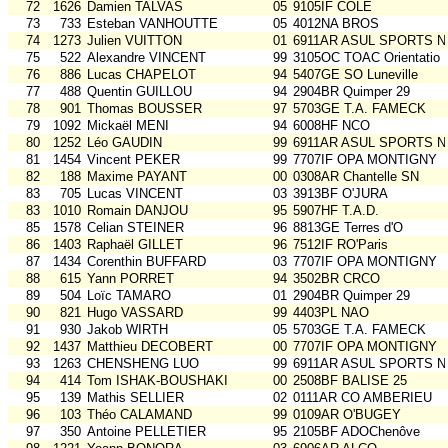
72
1626
Damien TALVAS
05
9105IF COLE
73
733
Esteban VANHOUTTE
05
4012NA BROS
74
1273
Julien VUITTON
01
6911AR ASUL SPORTS N
75
522
Alexandre VINCENT
99
3105OC TOAC Orientatio
76
886
Lucas CHAPELOT
94
5407GE SO Luneville
77
488
Quentin GUILLOU
94
2904BR Quimper 29
78
901
Thomas BOUSSER
97
5703GE T.A. FAMECK
79
1092
Mickaël MENI
94
6008HF NCO
80
1252
Léo GAUDIN
99
6911AR ASUL SPORTS N
81
1454
Vincent PEKER
99
7707IF OPA MONTIGNY
82
188
Maxime PAYANT
00
0308AR Chantelle SN
83
705
Lucas VINCENT
03
3913BF O'JURA
83
1010
Romain DANJOU
95
5907HF T.A.D.
85
1578
Celian STEINER
96
8813GE Terres d'O
86
1403
Raphaël GILLET
96
7512IF RO'Paris
87
1434
Corenthin BUFFARD
03
7707IF OPA MONTIGNY
88
615
Yann PORRET
94
3502BR CRCO
89
504
Loïc TAMARO
01
2904BR Quimper 29
90
821
Hugo VASSARD
99
4403PL NAO
91
930
Jakob WIRTH
05
5703GE T.A. FAMECK
92
1437
Matthieu DECOBERT
00
7707IF OPA MONTIGNY
93
1263
CHENSHENG LUO
99
6911AR ASUL SPORTS N
94
414
Tom ISHAK-BOUSHAKI
00
2508BF BALISE 25
95
139
Mathis SELLIER
02
0111AR CO AMBERIEU
96
103
Théo CALAMAND
99
0109AR O'BUGEY
97
350
Antoine PELLETIER
95
2105BF ADOChenôve