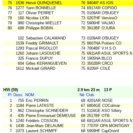
75
1636
Hervé QUINQUENEL
76
9404IF AS IGN
76
1277
Yann BONNELLE
74
6917AR COPIDO
77
117
Olivier PERRET
75
0109AR O'BUGEY
78
160
Nicolas LION
73
0207HF VervinsO
79
980
Christophe MIELLET
72
5906HF VALMO
80
688
Philippe BOBIN
70
3913BF O'JURA
102
Sébastien CALAMAND
73
0109AR O'BUGEY
1539
Freddy GRIMAULT
75
8607NA Poitiers CO
1293
Pascal RIGOLLOT
74
7004BF V.H.S.O.
1260
Johann LASOUCHE
75
6911AR ASUL SPORTS N
325
Francis DUPUY
74
1905NA BLCO
604
Gilles KERANGUEVEN
72
3502BR CRCO
1612
Mickaël GIRARD
75
9105IF COLE
H55 (59)
2.9 km 23 m
13 P
Pl
Doss.
NOM
Né
Club
1
755
Eric PERRIN
69
4201AR NOSE
2
1184
Pierre LATASTE
67
6804GE COColmar
3
862
Christophe SCHNEIDER
71
5116GE ASO Sillery
4
435
Pierre Emmanuel DEMEUSE
68
2517BF OTB
5
1240
Frédéric COSSON
68
6911AR ASUL SPORTS N
6
1438
Jean-Marc DELAUME
71
7707IF OPA MONTIGNY
7
1073
Laurent SCHIMPF
68
5909HF CapOnord