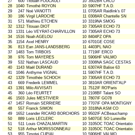
27
600
Titouan FOUCAULT
10
3502BR CRCO
28
1040
Timothé ROYON
10
5907HF T.A.D.
29
247
Noé VANOTTI
11
0705AR Raidlink's 07
30
186
Virgil LAROCHE
11
0308AR Chantelle SN
31
571
Mathieu ETCHEN
10
3319NA SMOG
32
1312
Titouan DIOT
10
7305AR ECHO 73
33
1331
Léo VEYRAT-CHARVILLON
10
7305AR ECHO 73
34
1516
Noah AGELOU
10
8404PZ OPA
35
1154
Axel HENRY
10
6701GE COSE
36
813
Ean JANS-LANDSBERG
11
4403PL NAO
37
1483
Tom TIRBOIS
11
7719IF ERCO
38
976
Tom MAYERES
11
5906HF VALMO
39
532
Nathan LASCAUD
10
3308NA SAGC CESTAS
40
1143
Maël DURAND
11
6307AR Balise 63
41
1046
Anthyme VIGNAL
11
5907HF T.A.D.
42
1329
Timothée SCHOCH
10
7305AR ECHO 73
43
669
Frederik LEMMEL
10
3810AR ORIENT'ALP
43
1391
Milo AVVISATI
11
7512IF RO'Paris
45
360
Léo FEURTET
10
2108BF Talant SO
46
1503
Jules MESTIVIER
11
7807IF GO78
47
1457
Romain SERRIERE
10
7707IF OPA MONTIGNY
48
557
Franck SIMON
10
3318NA ASM CO
49
1652
Leander RICARD BORCHORST
10
9502IF ACBeauchamp
50
889
Loris LECLERC
10
5407GE SO Luneville
51
511
Louis CHAZALMARTIN
10
3105OC TOAC Orientatio
52
518
Arthur MORISSONNEAU
10
3105OC TOAC Orientatio
53
955
Timotei CUPIAL
10
5906HF VALMO