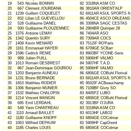
19
543
Nicolas BONNIN
82
3318NA ASM CO
20
667
Clément JOURDANA
86
3810AR ORIENT'ALP
21
1239
Guillem COQUELET
82
6911AR ASUL SPORTS N
22
832
Lilian LE GUEVELLOU
86
4504CE ASCO ORLEANS
22
528
Guillaume DANEL
86
3308NA SAGC CESTAS
24
500
Guillaume PLOUZENNEC
84
2904BR Quimper 29
25
1376
Antoine LEMAY
86
7404AR ASO
26
1342
Quentin SURY
85
7309AR COCS
27
1409
Kevin MENARD
83
7512IF RO'Paris
28
1161
Emmanuel HAYER
86
6709GE SCBarr
29
1596
Cedrick RENIE
83
8903BF YCONE-Sens
30
989
Julien PUILL
83
5906HF VALMO
30
1013
Romain DESBREST
84
5907HF T.A.D.
32
967
Jean-Dominique GOURIOU
85
5906HF VALMO
33
1203
Benjamin AUNEAU
86
6806GE COBuhl.Florival
34
1231
Bruno BERNADE
83
6911AR ASUL SPORTS N
35
1653
Matthieu RODIER
85
9502IF ACBeauchamp
36
1306
Benjamin MUNIER
85
7109BF Givry SO
37
1532
Mathieu CHALOPIN
83
8405PZ LUBO
38
1214
Vincent MANGIN
82
6806GE COBuhl.Florival
39
695
Emil LERDAHL
82
3913BF O'JURA
40
549
Yann CHANTREAU
83
3318NA ASM CO
41
1110
Arnaud BAILLET
83
6013HF LABO2
42
1180
Guillaume KNOPF
83
6804GE COColmar
43
1063
Wilfried DEPAUW
82
5909HF CapOnord
44
1185
Charles LOUIS
85
6804GE COColmar