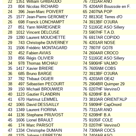
22
1351
William GHIBAUDO
76
7311AR ANO
23
804
Nicolas RICHARD
75
4204AR Boussole en F.
24
396
Jean-Marc POIVERT
65
2407NA POP
25
1577
Jean-Pierre GEROMEY
72
8813GE Terres d'O
26
698
Franck LONCHAMPT
74
3913BF O'JURA
27
851
Yann MAREIGNER
72
5116GE ASO Sillery
28
1012
Vincent DELCUSE
73
5907HF T.A.D.
29
1280
Laurent MOUCHETTE
76
6917AR COPIDO
29
743
Christophe DUVERNEY
76
4201AR NOSE
31
1506
Frédéric MONTAGARD
72
7807IF GO78
32
452
Fabien AVIAS
74
2604AR CROCO
33
856
Régis OLIVIER
72
5116GE ASO Sillery
34
978
Thomas MICHAU
74
5906HF VALMO
35
1417
Xavier BRIERE
75
7605NM COBS
36
685
Bruno BARGE
72
3913BF O'JURA
37
782
Thibaut OGIER
75
4203AR OE42
38
497
Sébastien PECOURT
75
2904BR Quimper 29
39
150
Michaël BROUWIER
76
0207HF VervinsO
40
1123
Gautier FLANDRIN
76
6208HF B.A
41
670
Hartmut LEMMEL
73
3810AR ORIENT'ALP
42
1065
David DESSAILLY
73
5909HF CapOnord
43
1349
Laurent FIORINA
75
7311AR ANO
44
1136
Stephane PRUVOST
72
6208HF B.A
45
1606
Lionel BRAULT
75
9105IF COLE
46
174
Marc PARISOT
73
0207HF VervinsO
47
1334
Christophe DUMAIN
74
7309AR COCS
48
1375
Johann LEBRETON
74
7404AR ASO