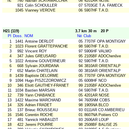
nc
760
Nathan SCATAMACCHIA
06
4201AR NOSE
921
Colin SCHOULLER
07
5703GE T.A. FAMECK
1045
Vianney VEROVE
06
5907HF T.A.D.
H21 (119)
3.7 km 30 m
20 P
Pl
Doss.
NOM
Né
Club
1
1441
Antoine DERLOT
05
7707IF OPA MONTIGNY
2
1023
Florent GRATTEPANCHE
98
5907HF T.A.D.
3
992
Vincent ROY
97
5906HF VALMO
4
347
Jules GREUSARD
95
2105BF ADOChenôve
5
1022
Antoine GOUVERNEUR
92
5907HF T.A.D.
6
668
Sylvain JOURDANA
94
3810AR ORIENT'ALP
7
652
Martin CHATELAIN
00
3810AR ORIENT'ALP
8
1439
Baptiste DELORME
05
7707IF OPA MONTIGNY
9
1094
Hugo PISZCZOROWICZ
05
6008HF NCO
10
346
Eliott GAUTHEY-FRANET
99
2105BF ADOChenôve
11
1034
Bastien MARSAN
04
5907HF T.A.D.
12
739
Yann CHABANCE
05
4201AR NOSE
13
1422
Maxime MARCHAND
94
7605NM COBS
14
326
Adrien FRADET
98
1905NA BLCO
15
137
Brieuc ROUSSEAU
93
0111AR CO AMBERIEU
16
1546
Corentin ROCHE
01
8607NA Poitiers CO
17
481
Yannick HABAUZIT
93
2606AR LOUP
18
422
Jeremi POURRE
98
2508BF BALISE 25