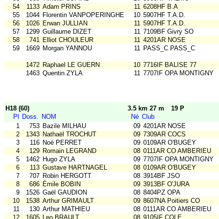
54
1133
Adam PRINS
11
6208HF B.A
55
1044
Florentin VANPOPERINGHE
10
5907HF T.A.D.
56
1026
Erwan JULLIAN
11
5907HF T.A.D.
57
1299
Guillaume DIZET
11
7109BF Givry SO
58
741
Elliot CHOULEUR
11
4201AR NOSE
59
1669
Morgan YANNOU
11
PASS_C PASS_C
1472
Raphael LE GUERN
10
7716IF BALISE 77
1463
Quentin ZYLA
11
7707IF OPA MONTIGNY
H18 (60)
3.5 km 27 m
19 P
Pl
Doss.
NOM
Né
Club
1
753
Bazile MILHAU
09
4201AR NOSE
2
1343
Nathaël TROCHUT
09
7309AR COCS
3
116
Noé PERRET
09
0109AR O'BUGEY
4
129
Romain LEGRAND
08
0111AR CO AMBERIEU
5
1462
Hugo ZYLA
09
7707IF OPA MONTIGNY
6
113
Gustave HARTNAGEL
08
0109AR O'BUGEY
7
707
Robin HERGOTT
08
3914BF JSO
8
686
Émile BOBIN
09
3913BF O'JURA
9
1526
Gaël GAUDION
08
8404PZ OPA
10
1538
Arthur GRIMAULT
09
8607NA Poitiers CO
11
130
Arthur MATHIEU
08
0111AR CO AMBERIEU
12
1605
Leo BRAULT
08
9105IF COLE