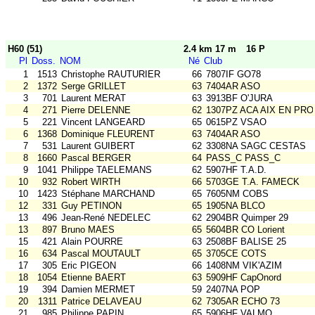
H60 (51)
2.4 km 17 m
16 P
Pl
Doss.
NOM
Né
Club
1
1513
Christophe RAUTURIER
66
7807IF GO78
2
1372
Serge GRILLET
63
7404AR ASO
3
701
Laurent MERAT
63
3913BF O'JURA
4
271
Pierre DELENNE
62
1307PZ ACA AIX EN PRO
5
221
Vincent LANGEARD
65
0615PZ VSAO
6
1368
Dominique FLEURENT
63
7404AR ASO
7
531
Laurent GUIBERT
62
3308NA SAGC CESTAS
8
1660
Pascal BERGER
64
PASS_C PASS_C
9
1041
Philippe TAELEMANS
62
5907HF T.A.D.
10
932
Robert WIRTH
66
5703GE T.A. FAMECK
10
1423
Stéphane MARCHAND
65
7605NM COBS
12
331
Guy PETINON
65
1905NA BLCO
13
496
Jean-René NEDELEC
62
2904BR Quimper 29
13
897
Bruno MAES
65
5604BR CO Lorient
15
421
Alain POURRE
63
2508BF BALISE 25
16
634
Pascal MOUTAULT
65
3705CE COTS
17
305
Eric PIGEON
66
1408NM VIK'AZIM
18
1054
Etienne BAERT
63
5909HF CapOnord
19
394
Damien MERMET
59
2407NA POP
20
1311
Patrice DELAVEAU
62
7305AR ECHO 73
21
985
Philippe PAPIN
65
5906HF VALMO