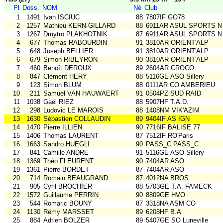
Pl
Doss.
NOM
Né
Club
1
1491
Ivan ISCIUC
88
7807IF GO78
2
1257
Mathieu KERN-GILLARD
88
6911AR ASUL SPORTS N
3
1267
Dmytro PLAKHOTNIK
87
6911AR ASUL SPORTS N
4
677
Thomas RABOURDIN
91
3810AR ORIENT'ALP
5
648
Joseph BELLIER
91
3810AR ORIENT'ALP
6
679
Simon RIBEYRON
90
3810AR ORIENT'ALP
7
460
Benoît DEROUX
89
2604AR CROCO
8
847
Clément HERY
88
5116GE ASO Sillery
9
123
Simon BLUM
88
0111AR CO AMBERIEU
10
211
Samuel VAN HAUWAERT
91
0504PZ SUD RAID
11
1038
Gaël RIEZ
88
5907HF T.A.D.
12
298
Ludovic LE MAROIS
88
1408NM VIK'AZIM
13
1630
Sébastien COLLAUDIN
89
9404IF AS IGN
14
1470
Pierre ILLIEN
90
7716IF BALISE 77
15
1406
Thomas LAURENT
87
7512IF RO'Paris
16
1663
Sandro HUEGLI
90
PASS_C PASS_C
17
841
Camille ANDRE
91
5116GE ASO Sillery
18
1369
Théo FLEURENT
90
7404AR ASO
19
1361
Pierre BORDET
87
7404AR ASO
20
714
Romain BEAUGRAND
87
4012NA BROS
21
905
Cyril BROCHIER
88
5703GE T.A. FAMECK
22
1572
Guillaume PERRIN
90
8809GE HVO
23
544
Romaric BOUNY
87
3318NA ASM CO
24
1130
Rémy MARSSET
89
6208HF B.A
25
884
Adrien BOLZER
89
5407GE SO Luneville