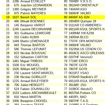
15
1286
Arnaud ECHILLEY
80
7004BF V.H.S.O.
16
675
Joachim LEONARDON
81
3810AR ORIENT'ALP
17
1380
Grégory MEYNIER
80
7404AR ASO
18
975
Patrick MAYERES
79
5906HF VALMO
19
1637
Benoît SOL
80
9404IF AS IGN
20
486
Mikaël BOENNEC
80
2904BR Quimper 29
21
145
Benjamin VARIOT
79
0111AR CO AMBERIEU
21
1245
Laurent DECHAVANNE
78
6911AR ASUL SPORTS N
23
301
Guillaume LEMIEGRE
77
1408NM VIK'AZIM
24
315
Cédric ALBIN
78
1905NA BLCO
25
1449
Martin LEMENAGER
81
7707IF OPA MONTIGNY
26
943
Thomas BARTOS
78
5906HF VALMO
27
586
Thomas LEFUMAT
78
3323NA US CENON CO
28
823
Nicolas BOUSSAC
80
4504CE ASCO ORLEANS
29
152
Sébastien CARTON
80
0207HF VervinsO
30
1481
Miguel TIRBOIS
79
7719IF ERCO
31
1508
Eric MOUGEL
79
7807IF GO78
32
1505
William MESTIVIER
81
7807IF GO78
33
230
Laurent SAINT-MARCEL
77
0615PZ VSAO
34
238
Nicolas GOBILLOT
81
0705AR Raidlink's 07
35
1225
Arnaud BALEYDIER
79
6911AR ASUL SPORTS N
36
706
Julien HERGOTT
77
3914BF JSO
37
524
Fabien JOUANILLOU
77
3108OC Absolu'O
37
1533
Ludovic ARCHAMBEAULT
81
8607NA Poitiers CO
39
816
Hervé MARTIN
80
4403PL NAO
39
1006
Benjamin CHOISEL
78
5907HF T.A.D.
41
383
Jonathan TESSE
81
2109BF A.S.Quetigny