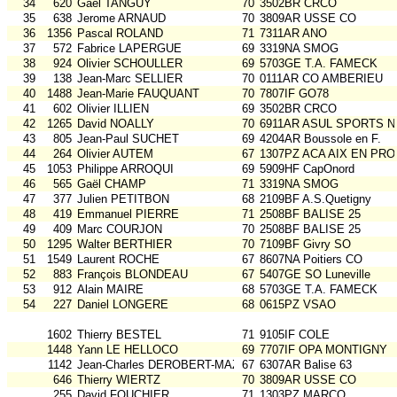
34
620
Gael TANGUY
70
3502BR CRCO
35
638
Jerome ARNAUD
70
3809AR USSE CO
36
1356
Pascal ROLAND
71
7311AR ANO
37
572
Fabrice LAPERGUE
69
3319NA SMOG
38
924
Olivier SCHOULLER
69
5703GE T.A. FAMECK
39
138
Jean-Marc SELLIER
70
0111AR CO AMBERIEU
40
1488
Jean-Marie FAUQUANT
70
7807IF GO78
41
602
Olivier ILLIEN
69
3502BR CRCO
42
1265
David NOALLY
70
6911AR ASUL SPORTS N
43
805
Jean-Paul SUCHET
69
4204AR Boussole en F.
44
264
Olivier AUTEM
67
1307PZ ACA AIX EN PRO
45
1053
Philippe ARROQUI
69
5909HF CapOnord
46
565
Gaël CHAMP
71
3319NA SMOG
47
377
Julien PETITBON
68
2109BF A.S.Quetigny
48
419
Emmanuel PIERRE
71
2508BF BALISE 25
49
409
Marc COURJON
70
2508BF BALISE 25
50
1295
Walter BERTHIER
70
7109BF Givry SO
51
1549
Laurent ROCHE
67
8607NA Poitiers CO
52
883
François BLONDEAU
67
5407GE SO Luneville
53
912
Alain MAIRE
68
5703GE T.A. FAMECK
54
227
Daniel LONGERE
68
0615PZ VSAO
1602
Thierry BESTEL
71
9105IF COLE
1448
Yann LE HELLOCO
69
7707IF OPA MONTIGNY
1142
Jean-Charles DEROBERT-MAZURE
67
6307AR Balise 63
646
Thierry WIERTZ
70
3809AR USSE CO
255
David FOUCHIER
71
1303PZ MARCO