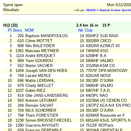
Sprint open
Mon 5/11/202
Résultats
créé par:
OE2010 © Stephan Krämer SportS
H12 (32)
2.4 km 16 m
15 P
Pl
Doss.
NOM
Né
Club
1
205
Baptiste MANOPOULOS
14
0504PZ SUD RAID
2
610
Côme MOTTET
15
3502BR CRCO
3
808
Nils BALEYDIER
14
4302AR AZIMUT 43
4
1381
Marceau MEYNIER
14
7404AR ASO
5
1119
André BROQUET
14
6208HF B.A
6
969
Yann GOURIOU
14
5906HF VALMO
7
562
Martin VACHER
15
3318NA ASM CO
8
1459
Joseph VAN DEN HOEK
15
7707IF OPA MONTIGNY
9
749
Lazare MERLE
15
4201AR NOSE
10
696
Mattis LERDAHL
14
3913BF O'JURA
11
979
Charly MIELLET
15
5906HF VALMO
12
1037
Gabin RIEZ
14
5907HF T.A.D.
13
814
Obe JANS-LANDSBERG
14
4403PL NAO
14
583
Antonin LEFUMAT
14
3323NA US CENON CO
15
284
Romain SALVAT
15
1307PZ ACA AIX EN PRO
16
704
NILS SCHERRER
14
3913BF O'JURA
17
794
Thaïs FORESTIER
14
4204AR Boussole en F.
18
1238
Simon BROSSET-HECKEL
15
6911AR ASUL SPORTS N
19
1390
Giacomo AVVISATI
14
7512IF RO'Paris
20
659
François DEREMBLE
15
3810AR ORIENT'ALP