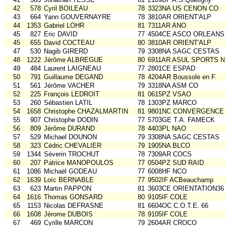
42
578
Cyril BOILEAU
78
3323NA US CENON CO
43
664
Yann GOUVERNAYRE
78
3810AR ORIENT'ALP
44
1353
Gabriel LOHR
81
7311AR ANO
45
827
Eric DAVID
77
4504CE ASCO ORLEANS
45
655
David COCTEAU
80
3810AR ORIENT'ALP
47
530
Nagib GIRERD
79
3308NA SAGC CESTAS
48
1222
Jérôme ALBREGUE
80
6911AR ASUL SPORTS N
49
484
Laurent LAIGNEAU
77
2801CE ESPAD
50
791
Guillaume DEGAND
78
4204AR Boussole en F.
51
561
Jérôme VACHER
79
3318NA ASM CO
52
225
François LEDROIT
81
0615PZ VSAO
53
260
Sébastien LATIL
78
1303PZ MARCO
54
1658
Christophe CHAZALMARTIN
81
9801NC CONVERGENCE
55
907
Christophe DODIN
77
5703GE T.A. FAMECK
56
809
Jérôme DURAND
78
4403PL NAO
57
529
Michael DOUNON
79
3308NA SAGC CESTAS
58
323
Cédric CHEVALIER
79
1905NA BLCO
59
1344
Séverin TROCHUT
78
7309AR COCS
60
207
Patrice MANOPOULOS
77
0504PZ SUD RAID
61
1086
Michaël GODEAU
77
6008HF NCO
62
1639
Loïc BERNABLE
77
9502IF ACBeauchamp
63
623
Martin PAPPON
81
3603CE ORIENTATION36
64
1616
Thomas GONSARD
80
9105IF COLE
65
1153
Nicolas DEFRASNE
81
6604OC C.O.T.E. 66
66
1608
Jérome DUBOIS
78
9105IF COLE
67
469
Cyrille MARCON
79
2604AR CROCO