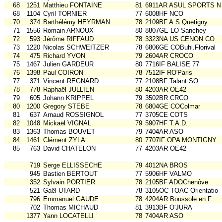
68
1251
Matthieu FONTAINE
81
6911AR ASUL SPORTS N
68
1104
Cyril TORNIER
77
6008HF NCO
70
374
Barthélémy HEYRMAN
78
2109BF A.S.Quetigny
71
1556
Romain ARNOUX
80
8807GE LO Sanchey
72
593
Jérôme RIFFAUD
78
3323NA US CENON CO
73
1220
Nicolas SCHWEITZER
78
6806GE COBuhl.Florival
74
475
Richard YVON
79
2604AR CROCO
75
1467
Julien GARDEUR
80
7716IF BALISE 77
76
1398
Paul COIRON
78
7512IF RO'Paris
77
371
Vincent REGNARD
77
2108BF Talant SO
78
778
Raphaël JULLIEN
80
4203AR OE42
79
605
Johann KRIPPEL
79
3502BR CRCO
80
1200
Gregory STEBE
78
6804GE COColmar
81
637
Arnaud ROSSIGNOL
77
3705CE COTS
82
1048
Mickaël VIGNAL
79
5907HF T.A.D.
83
1363
Thomas BOUVET
79
7404AR ASO
84
1461
Clément ZYLA
80
7707IF OPA MONTIGNY
85
763
David CHATELON
77
4203AR OE42
719
Serge ELLISSECHE
79
4012NA BROS
945
Bastien BERTOUT
77
5906HF VALMO
352
Sylvain PORTIER
78
2105BF ADOChenôve
521
Gaël UTARD
78
3105OC TOAC Orientatio
796
Emmanuel GAUDE
78
4204AR Boussole en F.
702
Thomas MICHAUD
81
3913BF O'JURA
1377
Yann LOCATELLI
78
7404AR ASO