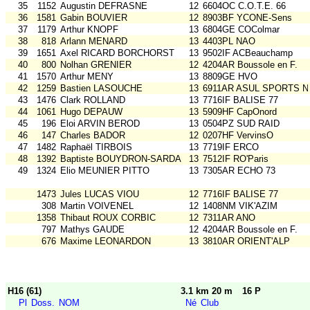
35
1152
Augustin DEFRASNE
12
6604OC C.O.T.E. 66
36
1581
Gabin BOUVIER
12
8903BF YCONE-Sens
37
1179
Arthur KNOPF
13
6804GE COColmar
38
818
Arlann MENARD
13
4403PL NAO
39
1651
Axel RICARD BORCHORST
13
9502IF ACBeauchamp
40
800
Nolhan GRENIER
12
4204AR Boussole en F.
41
1570
Arthur MENY
13
8809GE HVO
42
1259
Bastien LASOUCHE
13
6911AR ASUL SPORTS N
43
1476
Clark ROLLAND
13
7716IF BALISE 77
44
1061
Hugo DEPAUW
13
5909HF CapOnord
45
196
Eloi ARVIN BEROD
13
0504PZ SUD RAID
46
147
Charles BADOR
12
0207HF VervinsO
47
1482
Raphaël TIRBOIS
13
7719IF ERCO
48
1392
Baptiste BOUYDRON-SARDA
13
7512IF RO'Paris
49
1324
Elio MEUNIER PITTO
13
7305AR ECHO 73
1473
Jules LUCAS VIOU
12
7716IF BALISE 77
308
Martin VOIVENEL
12
1408NM VIK'AZIM
1358
Thibaut ROUX CORBIC
12
7311AR ANO
797
Mathys GAUDE
12
4204AR Boussole en F.
676
Maxime LEONARDON
13
3810AR ORIENT'ALP
H16 (61)
3.1 km 20 m
16 P
Pl
Doss.
NOM
Né
Club