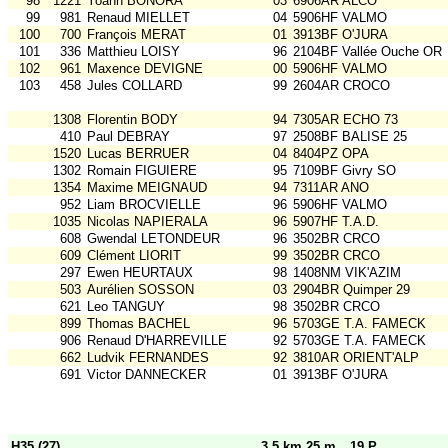
98
1221
Yoann BONORA
03
6906AR ALCO
99
981
Renaud MIELLET
04
5906HF VALMO
100
700
François MERAT
01
3913BF O'JURA
101
336
Matthieu LOISY
96
2104BF Vallée Ouche OR
102
961
Maxence DEVIGNE
00
5906HF VALMO
103
458
Jules COLLARD
99
2604AR CROCO
1308
Florentin BODY
94
7305AR ECHO 73
410
Paul DEBRAY
97
2508BF BALISE 25
1520
Lucas BERRUER
04
8404PZ OPA
1302
Romain FIGUIERE
95
7109BF Givry SO
1354
Maxime MEIGNAUD
94
7311AR ANO
952
Liam BROCVIELLE
96
5906HF VALMO
1035
Nicolas NAPIERALA
96
5907HF T.A.D.
608
Gwendal LETONDEUR
96
3502BR CRCO
609
Clément LIORIT
99
3502BR CRCO
297
Ewen HEURTAUX
98
1408NM VIK'AZIM
503
Aurélien SOSSON
03
2904BR Quimper 29
621
Leo TANGUY
98
3502BR CRCO
899
Thomas BACHEL
96
5703GE T.A. FAMECK
906
Renaud D'HARREVILLE
92
5703GE T.A. FAMECK
662
Ludvik FERNANDES
92
3810AR ORIENT'ALP
691
Victor DANNECKER
01
3913BF O'JURA
H35 (27)
3.5 km 25 m
19 P