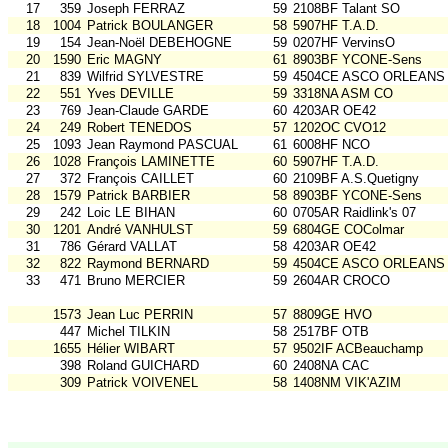
17
359
Joseph FERRAZ
59
2108BF Talant SO
18
1004
Patrick BOULANGER
58
5907HF T.A.D.
19
154
Jean-Noël DEBEHOGNE
59
0207HF VervinsO
20
1590
Eric MAGNY
61
8903BF YCONE-Sens
21
839
Wilfrid SYLVESTRE
59
4504CE ASCO ORLEANS
22
551
Yves DEVILLE
59
3318NA ASM CO
23
769
Jean-Claude GARDE
60
4203AR OE42
24
249
Robert TENEDOS
57
1202OC CVO12
25
1093
Jean Raymond PASCUAL
61
6008HF NCO
26
1028
François LAMINETTE
60
5907HF T.A.D.
27
372
François CAILLET
60
2109BF A.S.Quetigny
28
1579
Patrick BARBIER
58
8903BF YCONE-Sens
29
242
Loic LE BIHAN
60
0705AR Raidlink's 07
30
1201
André VANHULST
59
6804GE COColmar
31
786
Gérard VALLAT
58
4203AR OE42
32
822
Raymond BERNARD
59
4504CE ASCO ORLEANS
33
471
Bruno MERCIER
59
2604AR CROCO
1573
Jean Luc PERRIN
57
8809GE HVO
447
Michel TILKIN
58
2517BF OTB
1655
Hélier WIBART
57
9502IF ACBeauchamp
398
Roland GUICHARD
60
2408NA CAC
309
Patrick VOIVENEL
58
1408NM VIK'AZIM