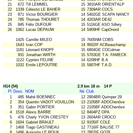
21
672
Till LEMMEL
15
3810AR ORIENT'ALP
22
1339
Célestin LE BAHER
15
7309AR COCS
23
871
Victor BOURGIER
14
5402GE SCAPA NANCY
24
785
Thomas THOURET
14
4203AR OE42
25
845
Félix DUFOUR
15
5116GE ASO Sillery
26
1062
Lucas DEPAUW
14
5909HF CapOnord
1425
Camille MILEO
15
7605NM COBS
1643
Ivan COP
14
9502IF ACBeauchamp
1181
Léonard KNOPF
15
6804GE COColmar
931
Jonathan WIRTH
15
5703GE T.A. FAMECK
1122
Cyprien FELINE
14
6208HF B.A
1032
Emile LEPOUTRE
15
5907HF T.A.D.
H14 (54)
2.9 km 18 m
14 P
Pl
Doss.
NOM
Né
Club
1
485
Mahé BOENNEC
12
2904BR Quimper 29
2
354
Quentin VADOT VOUILLON
13
2105BF ADOChenôve
3
351
Gabin PORTIER
12
2105BF ADOChenôve
4
1518
Alexis BARRE
12
8404PZ OPA
5
476
Charly YVON CRESTEY
13
2604AR CROCO
6
1604
Gabriel BRAULT
12
9105IF COLE
7
1468
Tiago GASTINEAU
12
7716IF BALISE 77
8
1496
Augustin LE ROUX
13
7807IF GO78