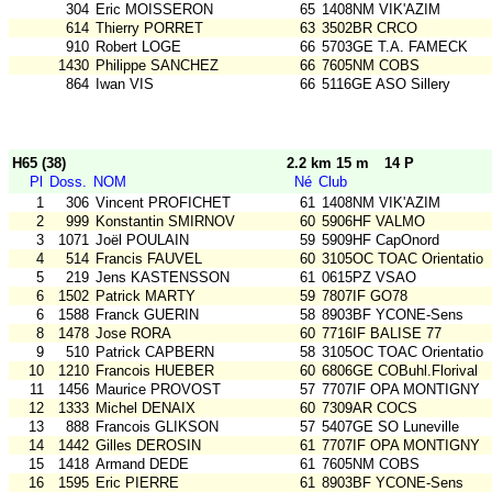
304
Eric MOISSERON
65
1408NM VIK'AZIM
614
Thierry PORRET
63
3502BR CRCO
910
Robert LOGE
66
5703GE T.A. FAMECK
1430
Philippe SANCHEZ
66
7605NM COBS
864
Iwan VIS
66
5116GE ASO Sillery
H65 (38)
2.2 km 15 m
14 P
Pl
Doss.
NOM
Né
Club
1
306
Vincent PROFICHET
61
1408NM VIK'AZIM
2
999
Konstantin SMIRNOV
60
5906HF VALMO
3
1071
Joël POULAIN
59
5909HF CapOnord
4
514
Francis FAUVEL
60
3105OC TOAC Orientatio
5
219
Jens KASTENSSON
61
0615PZ VSAO
6
1502
Patrick MARTY
59
7807IF GO78
6
1588
Franck GUERIN
58
8903BF YCONE-Sens
8
1478
Jose RORA
60
7716IF BALISE 77
9
510
Patrick CAPBERN
58
3105OC TOAC Orientatio
10
1210
Francois HUEBER
60
6806GE COBuhl.Florival
11
1456
Maurice PROVOST
57
7707IF OPA MONTIGNY
12
1333
Michel DENAIX
60
7309AR COCS
13
888
Francois GLIKSON
57
5407GE SO Luneville
14
1442
Gilles DEROSIN
61
7707IF OPA MONTIGNY
15
1418
Armand DEDE
61
7605NM COBS
16
1595
Eric PIERRE
61
8903BF YCONE-Sens