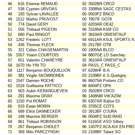
46
616
Etienne REMAUD
92
3502BR CRCO
47
538
Cyprien URVOAS
03
3308NA SAGC CESTAS
48
193
Sylvan LAVALLEE
00
0503PZ BNCO
49
1512
Mathis PRUVOST
00
7807IF GO78
50
774
David GERY
02
4203AR OE42
51
556
Thibaud PIGEON
96
3318NA ASM CO
52
680
Paul RINGOT
97
3810AR ORIENT'ALP
53
1262
Frederic LOTT
94
6911AR ASUL SPORTS N
54
436
Thomas FLECK
05
2517BF OTB
55
321
Célien CHAISEMARTIN
00
1905NA BLCO
56
1557
Yoann COURTOIS
94
8807GE LO Sanchey
57
651
Valentin CHAREYRE
92
3810AR ORIENT'ALP
58
1670
Ho YIN TO
04
PASS_C PASS_C
58
1117
Benjamin BOUQUILLION
97
6208HF B.A
60
381
Virgile SKOWRONEK
03
2109BF A.S.Quetigny
61
1547
Damien ROCHE
96
8607NA Poitiers CO
62
1524
Guillaume FATTICCI
98
8404PZ OPA
63
603
Aubin KERANGUEVEN
03
3502BR CRCO
64
291
Maxime DIVAY
96
1408NM VIK'AZIM
65
1150
Pol ROMAT
95
6307AR Balise 63
66
633
Ewan MORIN
05
3705CE COTS
66
689
Elliot DANNECKER
03
3913BF O'JURA
68
199
Maxime BERGER
96
0504PZ SUD RAID
69
861
Thibaut ROBINSON
94
5116GE ASO Sillery
70
267
Benjamin CHOLET
96
1307PZ ACA AIX EN PRO
71
369
Milo PARCZYNSKI
03
2108BF Talant SO