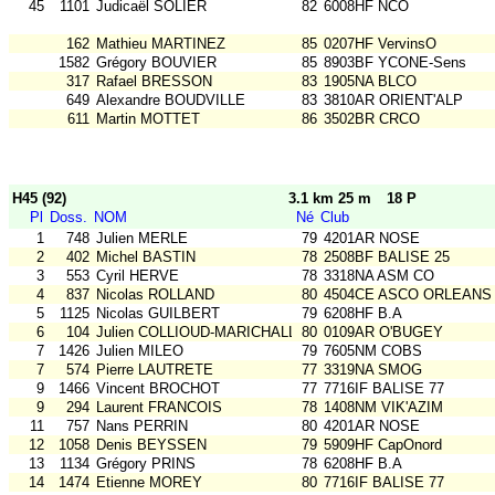
45
1101
Judicaël SOLIER
82
6008HF NCO
162
Mathieu MARTINEZ
85
0207HF VervinsO
1582
Grégory BOUVIER
85
8903BF YCONE-Sens
317
Rafael BRESSON
83
1905NA BLCO
649
Alexandre BOUDVILLE
83
3810AR ORIENT'ALP
611
Martin MOTTET
86
3502BR CRCO
H45 (92)
3.1 km 25 m
18 P
Pl
Doss.
NOM
Né
Club
1
748
Julien MERLE
79
4201AR NOSE
2
402
Michel BASTIN
78
2508BF BALISE 25
3
553
Cyril HERVE
78
3318NA ASM CO
4
837
Nicolas ROLLAND
80
4504CE ASCO ORLEANS
5
1125
Nicolas GUILBERT
79
6208HF B.A
6
104
Julien COLLIOUD-MARICHALLOT
80
0109AR O'BUGEY
7
1426
Julien MILEO
79
7605NM COBS
7
574
Pierre LAUTRETE
77
3319NA SMOG
9
1466
Vincent BROCHOT
77
7716IF BALISE 77
9
294
Laurent FRANCOIS
78
1408NM VIK'AZIM
11
757
Nans PERRIN
80
4201AR NOSE
12
1058
Denis BEYSSEN
79
5909HF CapOnord
13
1134
Grégory PRINS
78
6208HF B.A
14
1474
Etienne MOREY
80
7716IF BALISE 77