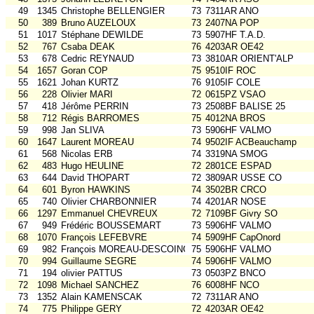
49
1345
Christophe BELLENGIER
73
7311AR ANO
50
389
Bruno AUZELOUX
73
2407NA POP
51
1017
Stéphane DEWILDE
73
5907HF T.A.D.
52
767
Csaba DEAK
76
4203AR OE42
53
678
Cedric REYNAUD
73
3810AR ORIENT'ALP
54
1657
Goran COP
75
9510IF ROC
55
1621
Johan KURTZ
76
9105IF COLE
56
228
Olivier MARI
72
0615PZ VSAO
57
418
Jérôme PERRIN
73
2508BF BALISE 25
58
712
Régis BARROMES
75
4012NA BROS
59
998
Jan SLIVA
73
5906HF VALMO
60
1647
Laurent MOREAU
74
9502IF ACBeauchamp
61
568
Nicolas ERB
74
3319NA SMOG
62
483
Hugo HEULINE
72
2801CE ESPAD
63
644
David THOPART
72
3809AR USSE CO
64
601
Byron HAWKINS
74
3502BR CRCO
65
740
Olivier CHARBONNIER
74
4201AR NOSE
66
1297
Emmanuel CHEVREUX
72
7109BF Givry SO
67
949
Frédéric BOUSSEMART
73
5906HF VALMO
68
1070
François LEFEBVRE
74
5909HF CapOnord
69
982
François MOREAU-DESCOINGS
75
5906HF VALMO
70
994
Guillaume SEGRE
74
5906HF VALMO
71
194
olivier PATTUS
73
0503PZ BNCO
72
1098
Michael SANCHEZ
76
6008HF NCO
73
1352
Alain KAMENSCAK
72
7311AR ANO
74
775
Philippe GERY
72
4203AR OE42