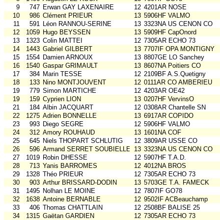
9
747
Erwan GAY LAXENAIRE
12
4201AR NOSE
10
986
Clément PRIEUR
13
5906HF VALMO
11
591
Léon RANNOU-SERINE
13
3323NA US CENON CO
12
1059
Hugo BEYSSEN
13
5909HF CapOnord
13
1323
Colin MATTEI
12
7305AR ECHO 73
14
1443
Gabriel GILBERT
13
7707IF OPA MONTIGNY
15
1554
Damien ARNOUX
13
8807GE LO Sanchey
16
1540
Gaspar GRIMAULT
13
8607NA Poitiers CO
17
384
Marin TESSE
12
2109BF A.S.Quetigny
18
133
Nino MONTJOUVENT
12
0111AR CO AMBERIEU
19
779
Simon MARTICHE
12
4203AR OE42
19
159
Cyprien LION
13
0207HF VervinsO
21
184
Albin JACQUART
12
0308AR Chantelle SN
22
1275
Adrien BONNELLE
13
6917AR COPIDO
23
993
Diego SEGRE
12
5906HF VALMO
24
312
Amory ROUHAUD
13
1601NA COF
25
645
Niels THOPART SCHLUTIG
12
3809AR USSE CO
26
596
Armand SERRET SOUBIELLE
13
3323NA US CENON CO
27
1019
Robin DHESSE
12
5907HF T.A.D.
28
713
Yanis BARROMES
12
4012NA BROS
29
1328
Théo PRIEUR
12
7305AR ECHO 73
30
903
Arthur BRISSARD-DODIN
13
5703GE T.A. FAMECK
31
1495
Nolhan LE MOINE
12
7807IF GO78
32
1638
Antoine BERNABLE
12
9502IF ACBeauchamp
33
406
Thomas CHATTLAIN
12
2508BF BALISE 25
34
1315
Gaëtan GARDIEN
12
7305AR ECHO 73