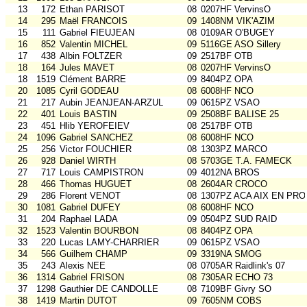
13
172
Ethan PARISOT
08
0207HF VervinsO
14
295
Maël FRANCOIS
09
1408NM VIK'AZIM
15
111
Gabriel FIEUJEAN
08
0109AR O'BUGEY
16
852
Valentin MICHEL
09
5116GE ASO Sillery
17
438
Albin FOLTZER
09
2517BF OTB
18
164
Jules MAVET
08
0207HF VervinsO
18
1519
Clément BARRE
09
8404PZ OPA
20
1085
Cyril GODEAU
08
6008HF NCO
21
217
Aubin JEANJEAN-ARZUL
09
0615PZ VSAO
22
401
Louis BASTIN
09
2508BF BALISE 25
23
451
Hlib YEROFEIEV
08
2517BF OTB
24
1096
Gabriel SANCHEZ
08
6008HF NCO
25
256
Victor FOUCHIER
08
1303PZ MARCO
26
928
Daniel WIRTH
08
5703GE T.A. FAMECK
27
717
Louis CAMPISTRON
09
4012NA BROS
28
466
Thomas HUGUET
08
2604AR CROCO
29
286
Florent VENOT
08
1307PZ ACA AIX EN PRO
30
1081
Gabriel DUFEY
08
6008HF NCO
31
204
Raphael LADA
09
0504PZ SUD RAID
32
1523
Valentin BOURBON
08
8404PZ OPA
33
220
Lucas LAMY-CHARRIER
09
0615PZ VSAO
34
566
Guilhem CHAMP
09
3319NA SMOG
35
243
Alexis NEE
08
0705AR Raidlink's 07
36
1314
Gabriel FRISON
08
7305AR ECHO 73
37
1298
Gauthier DE CANDOLLE
08
7109BF Givry SO
38
1419
Martin DUTOT
09
7605NM COBS