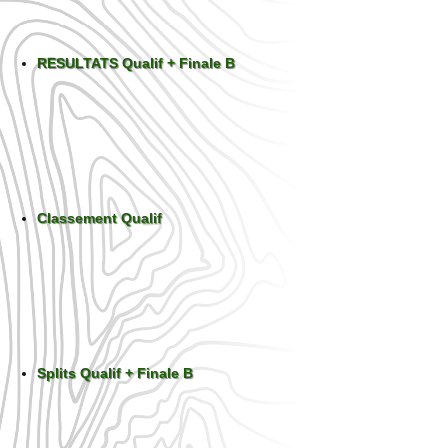
RESULTATS Qualif + Finale B
Classement Qualif
Splits Qualif + Finale B