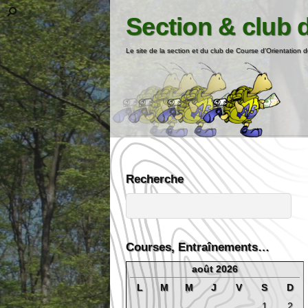
Section & club 
Le site de la section et du club de Course d'Orientation d
Recherche
Courses, Entraînements…
août 2026
L
M
M
J
V
S
D
1
2