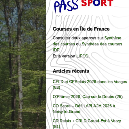
Courses en Île de France
Consulter deux aperçus sur
Synthèse
des courses
ou
Synthèse des courses
IDF
.
Et la version
LIFCO
.
Articles récents
CFLD et CFRelais 2026 dans les Vosges
(88)
O’France 2026, Cap sur le Doubs (25)
CO Score – Défi LAPLA’JH 2026 à
Noisy-le-Grand
CR Relais + CRLD Grand-Est à Verzy
(51)