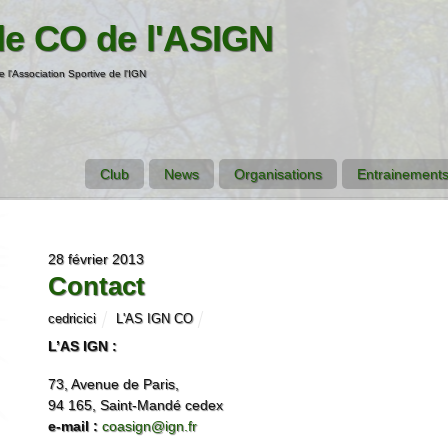
de CO de l'ASIGN
e l'Association Sportive de l'IGN
Club
News
Organisations
Entrainements
28 février 2013
Contact
cedricici
L'AS IGN CO
L’AS IGN :
73, Avenue de Paris,
94 165, Saint-Mandé cedex
e-mail :
coasign@ign.fr