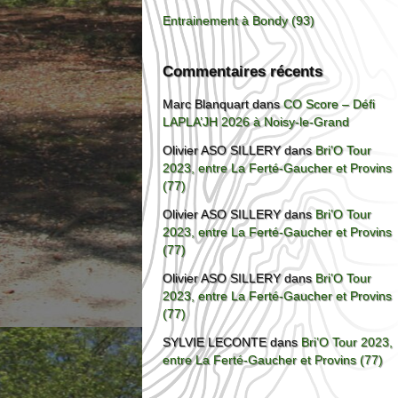
Entrainement à Bondy (93)
Commentaires récents
Marc Blanquart
dans
CO Score – Défi
LAPLA’JH 2026 à Noisy-le-Grand
Olivier ASO SILLERY
dans
Bri’O Tour
2023, entre La Ferté-Gaucher et Provins
(77)
Olivier ASO SILLERY
dans
Bri’O Tour
2023, entre La Ferté-Gaucher et Provins
(77)
Olivier ASO SILLERY
dans
Bri’O Tour
2023, entre La Ferté-Gaucher et Provins
(77)
SYLVIE LECONTE
dans
Bri’O Tour 2023,
entre La Ferté-Gaucher et Provins (77)