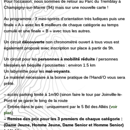
Pour l’occasion, nous sommes de retour au Parc du Tremblay à
Champigny-sur-Marne (94) mais sur une nouvelle carte !
Au programme : 3 mini-sprints d’orientation très ludiques puis une
finale « A » avec les
6
meilleurs de chaque catégorie au temps
cumulé et une finale « B » avec tous les autres.
Un circuit
découverte
non chronométré ouvert à tous vous est
également proposé avec inscription sur place à partir de 9h.
Un circuit pour les
personnes à mobilité réduite
/ personnes
blessées en béquille / poussettes : environ 1.5 km
Un labyrinthe pour les
mal-voyants
.
Le matériel nécessaire à la bonne pratique de l’Handi’O vous sera
prêté.
– accès parking limité à 1m90 (sinon faire le tour par Joinville-le-
Pont et se garer le long de la route
– Entrée dans le parc : uniquement par le 5 Bd des Alliés (
voir
plan
)
– Remise des prix pour les 3 premiers de chaque catégorie :
(Dame Jeune, Homme Jeune, Dame Senior et Homme Senior)