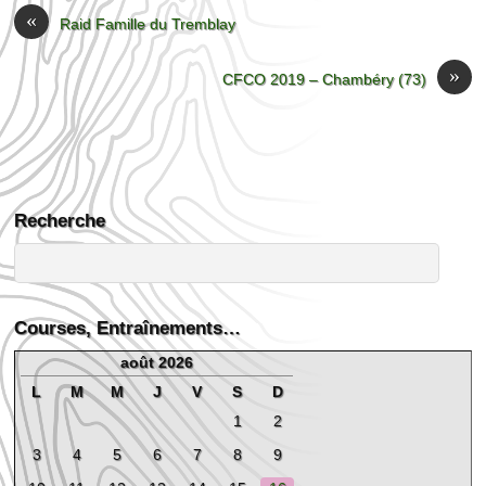
«
Raid Famille du Tremblay
»
CFCO 2019 – Chambéry (73)
Recherche
Courses, Entraînements…
août 2026
L
M
M
J
V
S
D
1
2
3
4
5
6
7
8
9