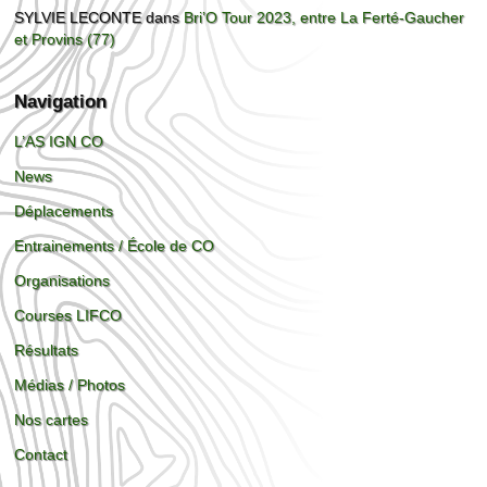
SYLVIE LECONTE
dans
Bri’O Tour 2023, entre La Ferté-Gaucher
et Provins (77)
Navigation
L’AS IGN CO
News
Déplacements
Entrainements / École de CO
Organisations
Courses LIFCO
Résultats
Médias / Photos
Nos cartes
Contact