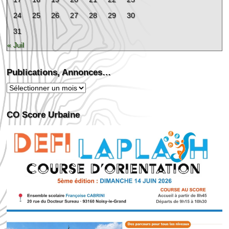
24
25
26
27
28
29
30
31
« Juil
Publications, Annonces…
Publications,
Annonces…
CO Score Urbaine