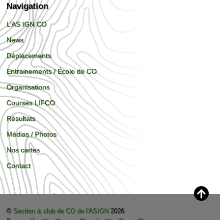
Navigation
L’AS IGN CO
News
Déplacements
Entrainements / École de CO
Organisations
Courses LIFCO
Résultats
Médias / Photos
Nos cartes
Contact
©
Section & club de CO de l'ASIGN
2026