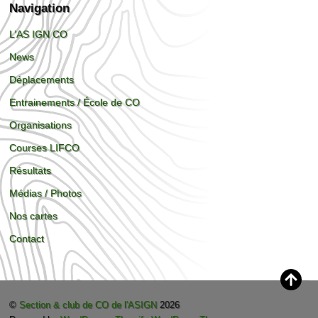
Navigation
L’AS IGN CO
News
Déplacements
Entrainements / École de CO
Organisations
Courses LIFCO
Résultats
Médias / Photos
Nos cartes
Contact
©
Section & club de CO de l'ASIGN
2026