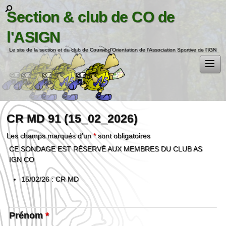
Section & club de CO de
l'ASIGN
Le site de la section et du club de Course d'Orientation de l'Association Sportive de l'IGN
CR MD 91 (15_02_2026)
Les champs marqués d’un
*
sont obligatoires
CE SONDAGE EST RÉSERVÉ AUX MEMBRES DU CLUB AS
IGN CO
15/02/26 : CR MD
Prénom
*