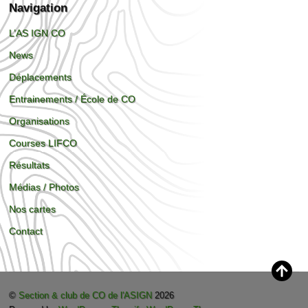
Navigation
L’AS IGN CO
News
Déplacements
Entrainements / École de CO
Organisations
Courses LIFCO
Résultats
Médias / Photos
Nos cartes
Contact
©
Section & club de CO de l'ASIGN
2026