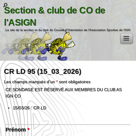
Section & club de CO de
l'ASIGN
Le site de la section et du club de Course d'Orientation de l'Association Sportive de l'IGN
CR LD 95 (15_03_2026)
Les champs marqués d’un
*
sont obligatoires
CE SONDAGE EST RÉSERVÉ AUX MEMBRES DU CLUB AS
IGN CO
15/03/26 : CR LD
Prénom
*