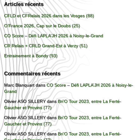
Articles récents
CFLD et CFRelais 2026 dans les Vosges (88)
O’France 2026, Cap sur le Doubs (25)
CO Score – Défi LAPLA’JH 2026 à Noisy-le-Grand
CR Relais + CRLD Grand-Est à Verzy (51)
Entrainement à Bondy (93)
Commentaires récents
Marc Blanquart
dans
CO Score – Défi LAPLA’JH 2026 à Noisy-le-
Grand
Olivier ASO SILLERY
dans
Bri’O Tour 2023, entre La Ferté-
Gaucher et Provins (77)
Olivier ASO SILLERY
dans
Bri’O Tour 2023, entre La Ferté-
Gaucher et Provins (77)
Olivier ASO SILLERY
dans
Bri’O Tour 2023, entre La Ferté-
Gaucher et Provins (77)