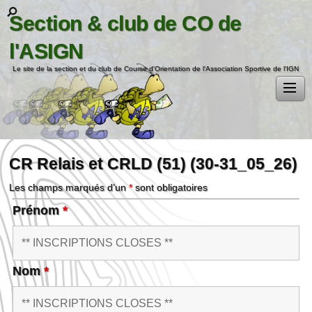
Section & club de CO de
l'ASIGN
Le site de la section et du club de Course d'Orientation de l'Association Sportive de l'IGN
CR Relais et CRLD (51) (30-31_05_26)
Les champs marqués d’un
*
sont obligatoires
Prénom
*
Nom
*