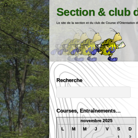
Section & club 
Le site de la section et du club de Course d'Orientation d
Recherche
Courses, Entraînements…
novembre 2025
L
M
M
J
V
S
D
1
2