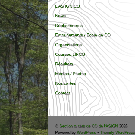
L’AS IGN CO
News
Déplacements
Entrainements / École de CO
Organisations
Courses LIFCO
Résultats
Médias / Photos
Nos cartes
Contact
©
Section & club de CO de l'ASIGN
2026
Powered by
WordPress
•
Themify WordPres