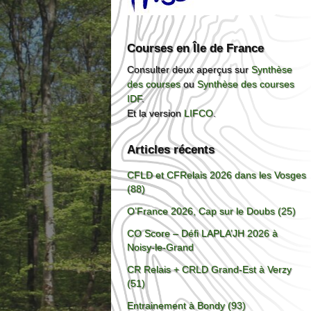
Courses en Île de France
Consulter deux aperçus sur
Synthèse
des courses
ou
Synthèse des courses
IDF
.
Et la version
LIFCO
.
Articles récents
CFLD et CFRelais 2026 dans les Vosges
(88)
O’France 2026, Cap sur le Doubs (25)
CO Score – Défi LAPLA’JH 2026 à
Noisy-le-Grand
CR Relais + CRLD Grand-Est à Verzy
(51)
Entrainement à Bondy (93)