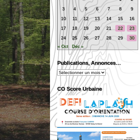
3
4
5
6
7
8
9
10
11
12
13
14
15
16
17
18
19
20
21
22
23
24
25
26
27
28
29
30
« Oct
Déc »
Publications, Annonces…
Publications,
Annonces…
CO Score Urbaine