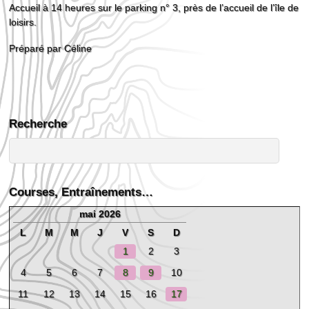
Accueil à 14 heures sur le parking n° 3, près de l’accueil de l’île de
loisirs.
Préparé par Céline
Recherche
Courses, Entraînements…
mai 2026
L
M
M
J
V
S
D
1
2
3
4
5
6
7
8
9
10
11
12
13
14
15
16
17