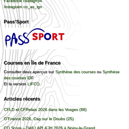
Facebook coasign94
Instagram co_as_ign
Pass’Sport
Courses en Île de France
Consulter deux aperçus sur
Synthèse des courses
ou
Synthèse
des courses IDF
.
Et la version
LIFCO
.
Articles récents
CFLD et CFRelais 2026 dans les Vosges (88)
O’France 2026, Cap sur le Doubs (25)
CO Score – Défi LAPLA’JH 2026 à Noisy-le-Grand