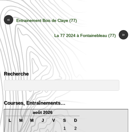
«
Entrainement Bois de Claye (77)
»
La 77 2024 à Fontainebleau (77)
Recherche
Courses, Entraînements…
août 2026
L
M
M
J
V
S
D
1
2