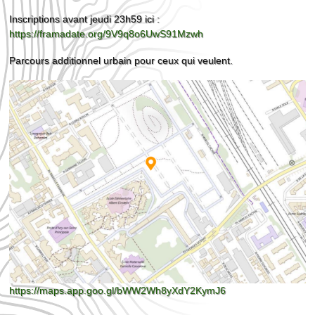
Inscriptions avant jeudi 23h59 ici :
https://framadate.org/9V9q8o6UwS91Mzwh
Parcours additionnel urbain pour ceux qui veulent.
https://maps.app.goo.gl/bWW2Wh8yXdY2KymJ6