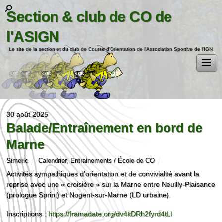
Section & club de CO de
l'ASIGN
Le site de la section et du club de Course d'Orientation de l'Association Sportive de l'IGN
30 août 2025
Balade/Entraînement en bord de
Marne
Simeric
Calendrier
,
Entrainements / École de CO
Activités sympathiques d’orientation et de convivialité avant la
reprise avec une « croisière » sur la Marne entre Neuilly-Plaisance
(prologue Sprint) et Nogent-sur-Marne (LD urbaine).
Inscriptions :
https://framadate.org/dv4kDRh2fyrd4tLl