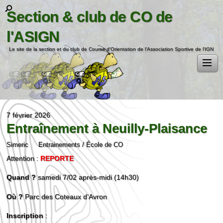
Section & club de CO de
l'ASIGN
Le site de la section et du club de Course d'Orientation de l'Association Sportive de l'IGN
7 février 2026
Entraînement à Neuilly-Plaisance
Simeric
Entrainements / École de CO
Attention :
REPORTE
Quand ?
samedi 7/02 après-midi (14h30)
Où ?
Parc des Coteaux d’Avron
Inscription
: