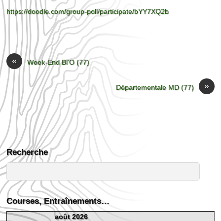
https://doodle.com/group-poll/participate/bYY7XQ2b
«
Week-End Bl’O (77)
»
Départementale MD (77)
Recherche
Courses, Entraînements…
août 2026