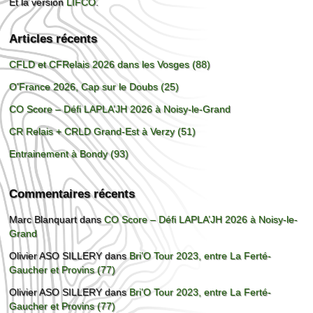
Et la version
LIFCO
.
Articles récents
CFLD et CFRelais 2026 dans les Vosges (88)
O’France 2026, Cap sur le Doubs (25)
CO Score – Défi LAPLA’JH 2026 à Noisy-le-Grand
CR Relais + CRLD Grand-Est à Verzy (51)
Entrainement à Bondy (93)
Commentaires récents
Marc Blanquart
dans
CO Score – Défi LAPLA’JH 2026 à Noisy-le-
Grand
Olivier ASO SILLERY
dans
Bri’O Tour 2023, entre La Ferté-
Gaucher et Provins (77)
Olivier ASO SILLERY
dans
Bri’O Tour 2023, entre La Ferté-
Gaucher et Provins (77)